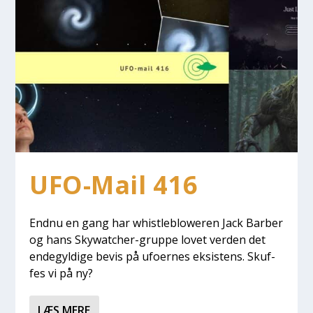
UFO-Mail 416
End­nu en gang har whi­st­le­blowe­ren Jack Bar­ber
og hans Skywat­cher-grup­pe lovet ver­den det
ende­gyl­di­ge bevis på ufo­er­nes eksi­stens. Skuf­
fes vi på ny?
LÆS MERE