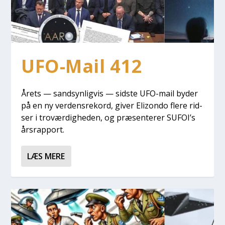
UFO-Mail 412
Årets — sand­syn­lig­vis — sid­ste UFO-mail byder
på en ny ver­dens­re­kord, giver Elizon­do fle­re rid­
ser i tro­vær­dig­he­den, og præ­sen­te­rer SUFOI’s
års­rap­port.
LÆS MERE