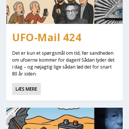
UFO-Mail 424
Det er kun et spørgs­mål om tid, før sand­he­den
om ufo­er­ne kom­mer for dagen! Sådan lyder det
i dag – og nøj­ag­tig lige sådan lød det for snart
80 år siden.
LÆS MERE