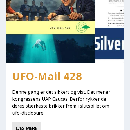
UFO-Mail 428
Den­ne gang er det sik­kert og vist. Det mener
kon­gres­sens UAP Caucas. Der­for ryk­ker de
deres stær­ke­ste brik­ker frem i slut­spil­let om
ufo-disclo­su­re.
LÆS MERE