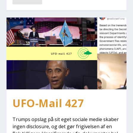
UFO-Mail 427
Trumps opslag på sit eget soci­a­le medie ska­ber
ingen disclo­su­re, og det gør fri­gi­vel­sen af en