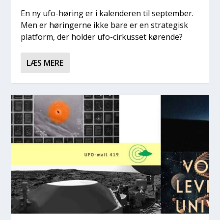
En ny ufo-høring er i kalen­de­ren til sep­tem­ber.
Men er hørin­ger­ne ikke bare er en stra­te­gisk
plat­form, der hol­der ufo-cir­kus­set køren­de?
LÆS MERE