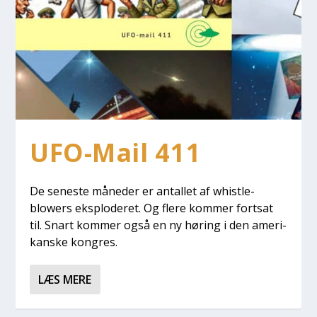
UFO-Mail 411
De sene­ste måne­der er antal­let af whi­st­le­
blowers eks­plo­de­ret. Og fle­re kom­mer fort­sat
til. Snart kom­mer også en ny høring i den ame­ri­
kan­ske kon­gres.
LÆS MERE