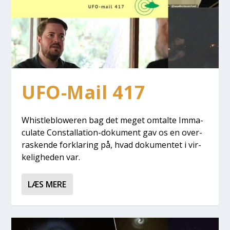
UFO-Mail 417
Whi­st­le­blowe­ren bag det meget omtal­te Imma­
cu­la­te Con­stal­la­tion-doku­ment gav os en over­
ra­sken­de for­kla­ring på, hvad doku­men­tet i vir­
ke­lig­he­den var.
LÆS MERE