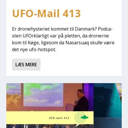
UFO-Mail 413
Er dro­ne­hyste­ri­et kom­met til Dan­mark? Podca­
sten UFOr­klar­ligt var på plet­ten, da dro­ner­ne
kom til Køge, lige­som da Nas­ar­su­aq skul­le være
det nye ufo-hots­pot.
LÆS MERE