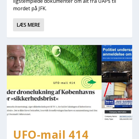
ligstemp­le­de doku­men­ter om alt fra UAPs til
mor­det på JFK.
LÆS MERE
UFO-mail 414