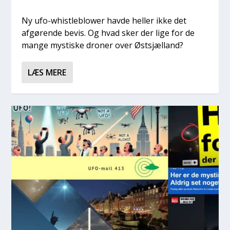
Ny ufo-whi­st­le­blower hav­de hel­ler ikke det
afgø­ren­de bevis. Og hvad sker der lige for de
man­ge mysti­ske dro­ner over Østsjæl­land?
LÆS MERE