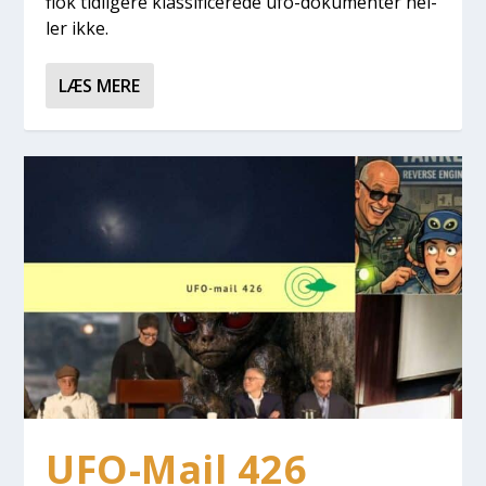
flok tid­li­ge­re klas­si­fi­ce­re­de ufo-doku­men­ter hel­
ler ikke.
LÆS MERE
UFO-Mail 426