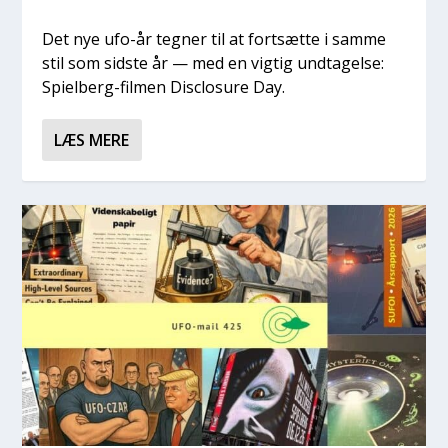
Det nye ufo-år teg­ner til at fort­sæt­te i sam­me
stil som sid­ste år — med en vig­tig und­ta­gel­se:
Spi­el­berg-fil­men Disclo­su­re Day.
LÆS MERE