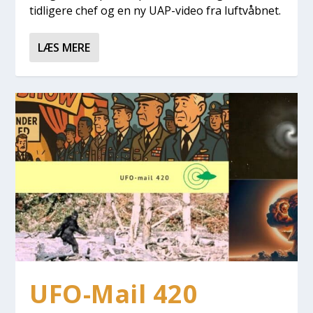
tid­li­ge­re chef og en ny UAP-video fra luft­våb­net.
LÆS MERE
UFO-Mail 420