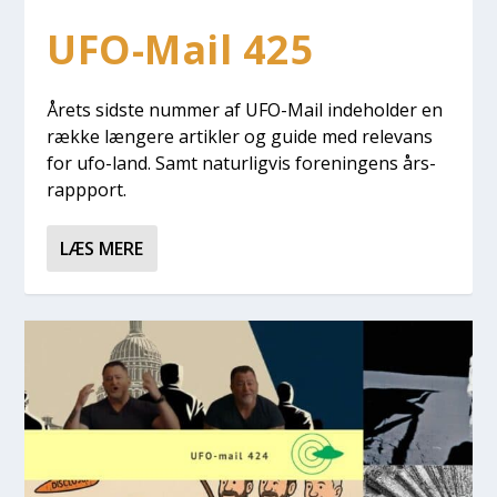
UFO-Mail 425
Årets sid­ste num­mer af UFO-Mail inde­hol­der en
ræk­ke læn­ge­re artik­ler og gui­de med rele­vans
for ufo-land. Samt natur­lig­vis for­e­nin­gens års­
rap­p­port.
LÆS MERE