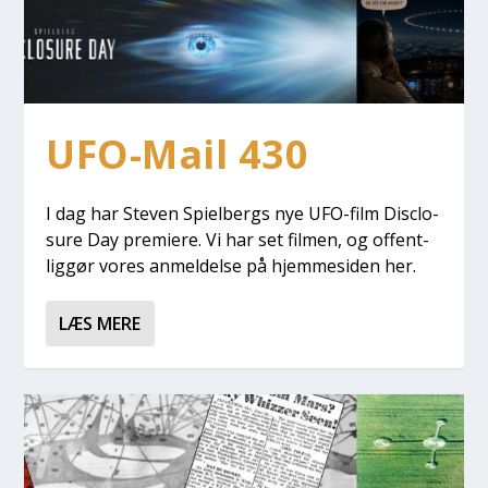
UFO-Mail 430
I dag har Ste­ven Spi­el­bergs nye UFO-film Disclo­
su­re Day pre­mi­e­re. Vi har set fil­men, og offent­
lig­gør vores anmel­del­se på hjem­mesi­den her.
LÆS MERE