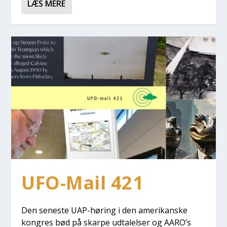
LÆS MERE
UFO-Mail 421
Den sene­ste UAP-høring i den ame­ri­kan­ske
kon­gres bød på skar­pe udta­lel­ser og AARO’s