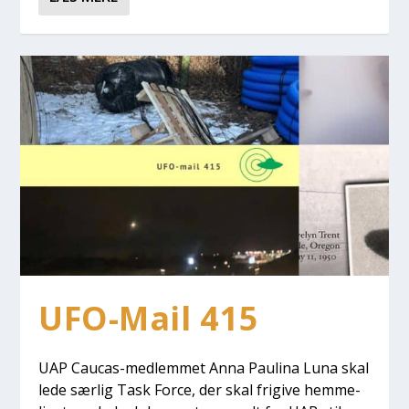
UFO-Mail 415
UAP Caucas-med­lem­met Anna Pauli­na Luna skal
lede sær­lig Task For­ce, der skal fri­gi­ve hem­me­