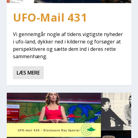
UFO-Mail 431
Vi gen­nem­går nog­le af tidens vig­tig­ste nyhe­der
i ufo-land, dyk­ker ned i kil­der­ne og for­sø­ger at
per­spek­ti­ve­re og sæt­te dem ind i deres ret­te
sam­men­hæng.
LÆS MERE