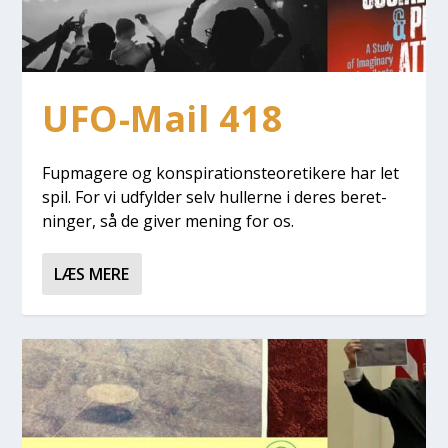
UFO-Mail 418
Fup­ma­ge­re og kon­spira­tions­te­o­re­ti­ke­re har let
spil. For vi udfyl­der selv hul­ler­ne i deres beret­
nin­ger, så de giver mening for os.
LÆS MERE