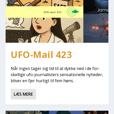
UFO-Mail 423
Når ingen tager sig tid til at dyk­ke ned i de for­
skel­li­ge ufo-jour­na­li­sters sen­sa­tio­nel­le nyhe­der,
bli­ver en fjer hur­tigt til fem høns.
LÆS MERE