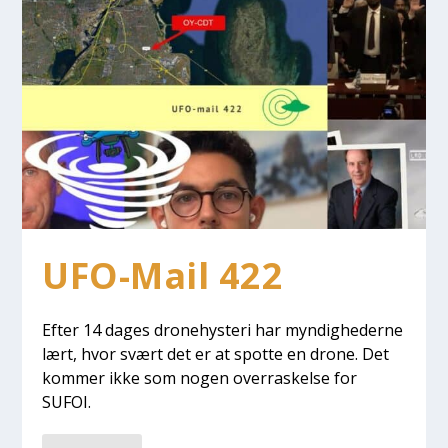
UFO-Mail 422
Efter 14 dages dro­ne­hyste­ri har myn­dig­he­der­ne
lært, hvor svært det er at spot­te en dro­ne. Det
kom­mer ikke som nogen over­ra­skel­se for
SUFOI.