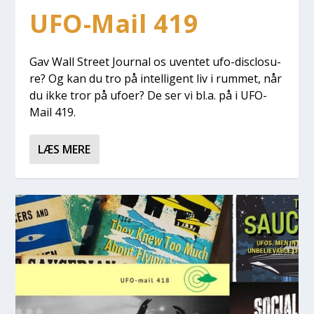
UFO-Mail 419
Gav Wall Stre­et Jour­nal os uven­tet ufo-disclo­su­
re? Og kan du tro på intel­li­gent liv i rum­met, når
du ikke tror på ufo­er? De ser vi bl.a. på i UFO-
Mail 419.
LÆS MERE