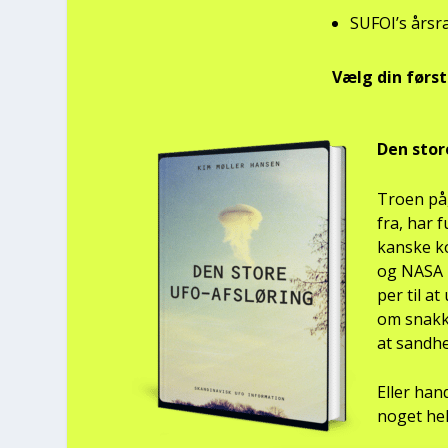
SUFOI’s års­r
Vælg din før­s
Den sto­r
Tro­en på
fra, har f
kan­ske k
og NASA h
per til a
om snak­ke
at sand­he
Eller hand
noget hel