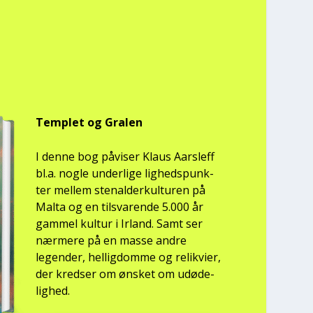
Temp­let og Gra­len
I den­ne bog påvi­ser Klaus Aars­l­eff
bl.a. nog­le under­li­ge lig­heds­punk­
ter mel­lem ste­nal­der­kul­tu­ren på
Mal­ta og en til­sva­ren­de 5.000 år
gam­mel kul­tur i Irland. Samt ser
nær­me­re på en mas­se andre
legen­der, hel­lig­dom­me og relik­vi­er,
der kred­ser om ønsket om udø­de­
lig­hed.