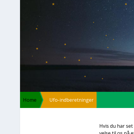
Home
Ufo-ind­be­ret­nin­ger
Hvis du har set 
vel­se til os på e