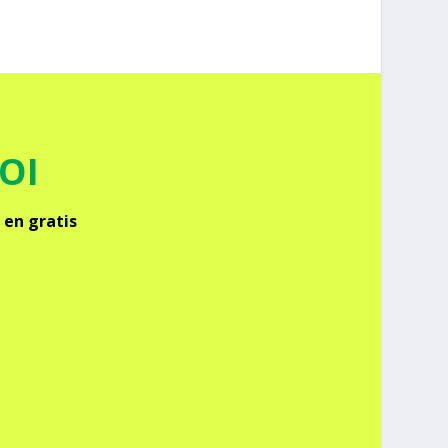
FOI
 en gra­tis