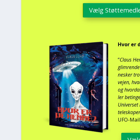
Vælg Støt­te­med­
Hvor er 
”
Claus Hem
glim­ren­d
ne­sker tr
vej­en, hva
og hvor­da
ler betin­g
Uni­ver­se
telesko­pe
UFO-Mail
Vælg