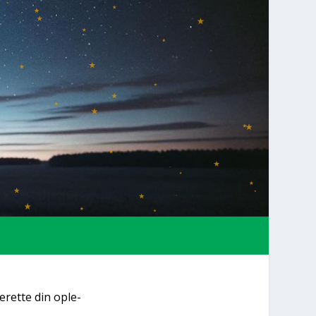
­ret­te din ople­