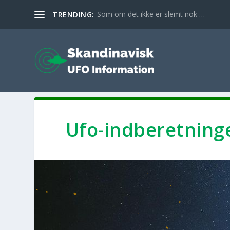
Som om det ikke er slemt nok …
TRENDING:
Ufo-ind­be­ret­nin­g