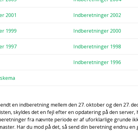
ger 2001
Ind­be­ret­nin­ger 2002
ger 1999
Ind­be­ret­nin­ger 2000
ger 1997
Ind­be­ret­nin­ger 1998
Ind­be­ret­nin­ger 1996
­ske­ma
endt en ind­be­ret­ning mel­lem den 27. okto­ber og den 27. d
isten, skyl­des det en fejl efter en opda­te­ring på den ser­ver
d­be­ret­nin­ger fra nævn­te peri­o­de er af ufor­klar­li­ge grun­de i
­ma­ster. Har du mod på det, så send din beret­ning end­nu en 