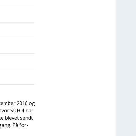
ecem­ber 2016 og
, hvor SUFOI har
kke ble­vet sendt
gang. På for­