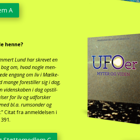
lem A
de hen­ne?
­mert Lund har skre­vet en
e bog om, hvad nog­le men­
o­e­de engang om liv i Mæl­ke­
d man­ge fore­stil­ler sig i dag,
n viden­ska­ben i dag opstil­
el­ser for liv og udfor­sker
t med bl.a. rum­son­der og
r
.” Citat fra anmel­del­sen i
 391.
 Støt­te­med­lem C