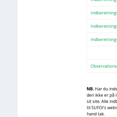
Ind­be­ret­nin­
Ind­be­ret­nin­
Ind­be­ret­nin­
Obser­va­tions
NB.
Har du ind­s
den ikke er på l
sit site. Alle in
til SUFOI’s web
hand tak.