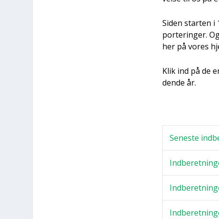
Siden star­ten i
por­te­rin­ger. O
her på vores hj
Klik ind på de en
den­de år.
Sene­ste ind­be
Ind­be­ret­nin­
Ind­be­ret­nin­
Ind­be­ret­nin­