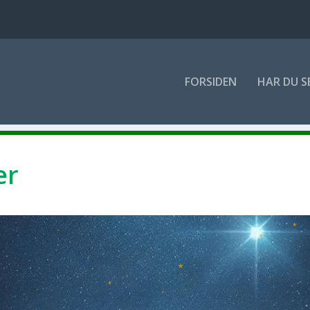
FOR­SI­DEN
HAR DU S
er