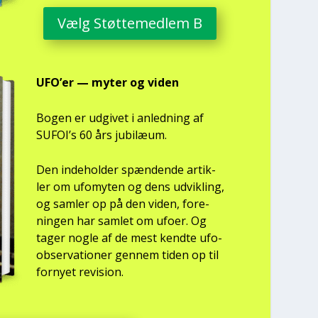
Vælg Støt­te­med­lem B
UFO’er — myter og viden
Bogen er udgi­vet i anled­ning af
SUFOI’s 60 års jubilæum.
Den inde­hol­der spæn­den­de artik­
ler om ufo­myten og dens udvik­ling,
og sam­ler op på den viden, for­e­
nin­gen har sam­let om ufo­er. Og
tager nog­le af de mest kend­te ufo-
obser­va­tio­ner gen­nem tiden op til
for­ny­et revi­sion.