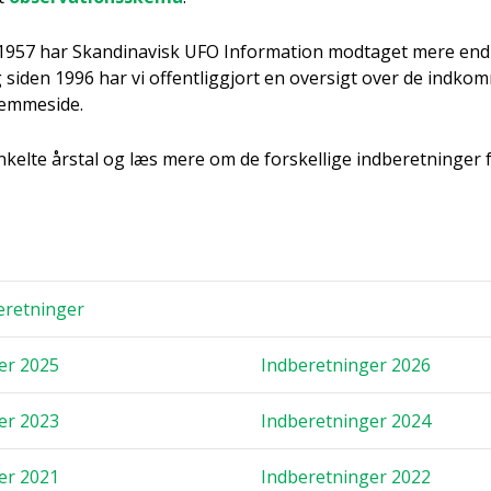
 1957 har Skan­di­na­visk UFO Infor­ma­tion mod­ta­get mere en
g siden 1996 har vi offent­lig­gjort en over­sigt over de ind­kom
em­mesi­de.
kel­te års­tal og læs mere om de for­skel­li­ge ind­be­ret­nin­ge
­ret­nin­ger
ger 2025
Ind­be­ret­nin­ger 2026
ger 2023
Ind­be­ret­nin­ger 2024
ger 2021
Ind­be­ret­nin­ger 2022