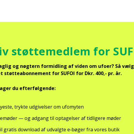
iv støt­te­med­lem for SU
sag­lig og nøg­tern for­mid­ling af viden om ufo­er? Så vælg
 støt­tea­bon­ne­ment for SUFOI for Dkr. 400,- pr. år.
­ger du efter­føl­gen­de:
ye­ste, tryk­te udgi­vel­ser om ufo­myten
­ne­mø­der — og adgang til opta­gel­ser af tid­li­ge­re møder
il gra­tis down­lo­ad af udvalg­te e‑bøger fra vores butik