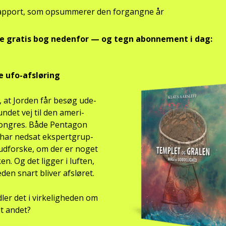
ap­port, som opsum­me­rer den for­gang­ne år
te gra­tis bog neden­for — og tegn abon­ne­ment i dag:
e ufo-afslø­ring
, at Jor­den får besøg ude­
un­det vej til den ame­ri­
on­gres. Både Pen­ta­gon
ar ned­sat eks­pert­grup­
t udfor­ske, om der er noget
n. Og det lig­ger i luf­ten,
­den snart bli­ver afslø­ret.
­ler det i vir­ke­lig­he­den om
t andet?