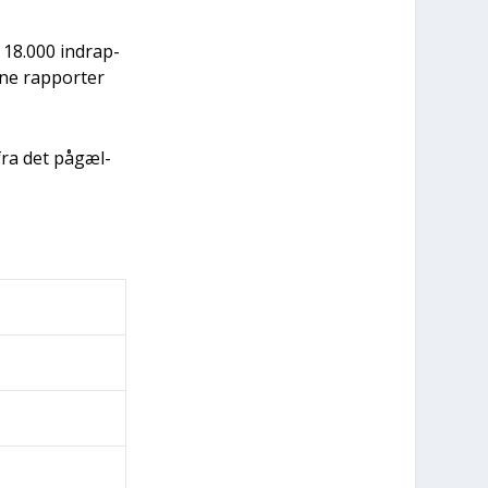
d 18.000 indrap­
­ne rap­por­ter
r fra det pågæl­