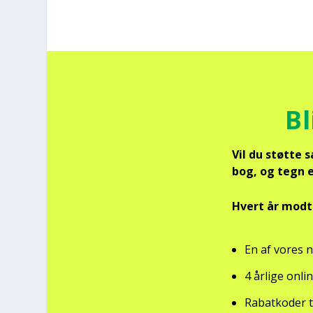
Bl
Vil du støt­te 
bog, og tegn et
Hvert år mod­ta
En af vores n
4 årli­ge onli
Rabat­ko­der t