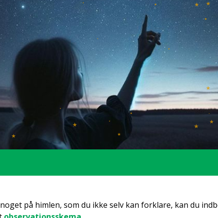
noget på him­len, som du ikke selv kan for­kla­re, kan du ind­be
t
obser­va­tions­ske­ma
.