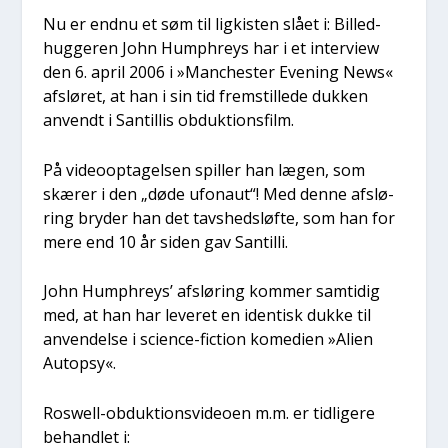
Nu er end­nu et søm til lig­ki­sten slå­et i: Bil­led­
hug­ge­ren John Hump­hreys har i et inter­view
den 6. april 2006 i »Man­che­ster Eve­ning News«
afslø­ret, at han i sin tid frem­stil­le­de duk­ken
anvendt i San­til­lis obduk­tions­film.
På video­op­ta­gel­sen spil­ler han lægen, som
skæ­rer i den „døde ufo­naut“! Med den­ne afslø­
ring bry­der han det tavs­heds­løf­te, som han for
mere end 10 år siden gav San­til­li.
John Hump­hreys’ afslø­ring kom­mer sam­ti­dig
med, at han har leve­ret en iden­tisk duk­ke til
anven­del­se i sci­en­ce-fiction kome­di­en »Ali­en
Autop­sy«.
Roswell-obduk­tions­vi­deo­en m.m. er tid­li­ge­re
behand­let i: