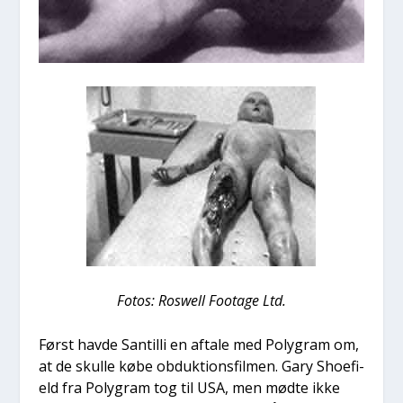
Fotos: Roswell Foo­ta­ge Ltd.
Først hav­de San­til­li en afta­le med Poly­gram om,
at de skul­le købe obduk­tions­fil­men. Gary Sho­e­fi­
eld fra Poly­gram tog til USA, men mød­te ikke