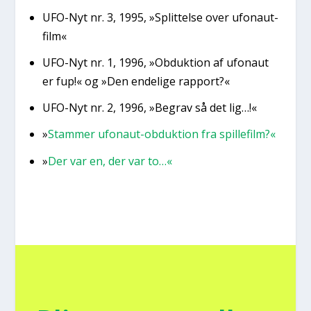
UFO-Nyt nr. 3, 1995, »Split­tel­se over ufo­naut-
film«
UFO-Nyt nr. 1, 1996, »Obduk­tion af ufo­naut
er fup!« og »Den ende­li­ge rap­port?«
UFO-Nyt nr. 2, 1996, »Begrav så det lig…!«
»
Stam­mer ufo­naut-obduk­tion fra spil­le­film?«
»
Der var en, der var to…«