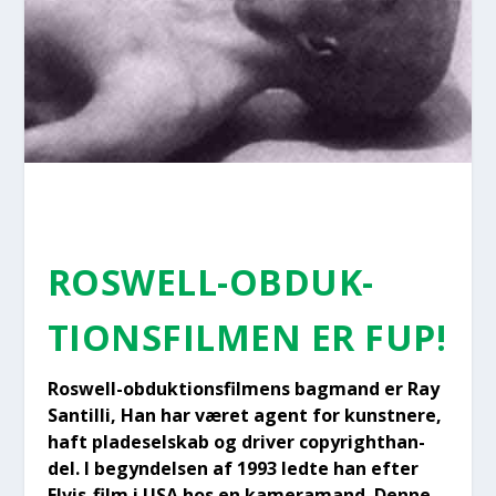
ROSWELL-OBDUK­
TIONS­FIL­MEN ER FUP!
Roswell-obduk­tions­fil­mens bag­mand er Ray
San­til­li, Han har været agent for kunst­ne­re,
haft pla­de­sel­skab og dri­ver copy­righ­t­han­
del. I begyn­del­sen af 1993 led­te han efter
Elvis-film i USA hos en kame­ra­mand. Den­ne