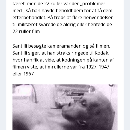
tæ­ret, men de 22 rul­ler var der „pro­ble­mer
med“, så han hav­de beholdt dem for at få dem
efter­be­hand­let. På trods af fle­re hen­ven­del­ser
til mili­tæ­ret sva­re­de de aldrig eller hen­te­de de
22 rul­ler film.
San­til­li besøg­te kame­ra­man­den og så fil­men.
San­til­li siger, at han straks rin­ge­de til Kodak,
hvor han fik at vide, at kod­nin­gen på kan­ten af
fil­men viste, at fim­rul­ler­ne var fra 1927, 1947
eller 1967.