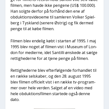
fil­men, men hav­de ikke pen­ge­ne (US$ 100.000).
Han solg­te der­for på for­hånd den ene af
obduk­tions­vi­deo­e­me til sam­le­ren Vol­ker Spi­el­
berg i Tys­kland (sene­re Østrig) og fik der­med
pen­ge til at købe fil­men.
Fil­men blev ende­lig købt i star­ten af 1995. I maj
1995 blev noget af fil­men vist i Muse­um of Lon­
don for medi­er­ne, idet San­til­li ønske­de at sæl­ge
ret­tig­he­der­ne for at tje­ne pen­ge på fil­men.
Ret­tig­he­der­ne blev efter­føl­gen­de for­hand­let til
en ræk­ke sel­ska­ber, og den 28. august 1995
blev fil­men offi­ci­elt vist i en ræk­ke tv-pro­gram­
mer over hele ver­den. Sal­get af en video med
hele obduk­tions­fil­men star­te­de også den­ne
dato.