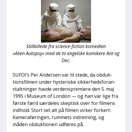
Stil­l­bil­le­de fra sci­en­ce-fiction kome­di­en
»Ali­en Autop­sy« med de to engel­ske komi­ke­re Ant og
Dec.
SUFOI’s Per Ander­sen var til ste­de, da obduk­
tions­fil­men under hyste­ri­ske sik­ker­heds­for­an­
stalt­nin­ger hav­de ver­denspre­mi­e­re den 5. maj
1995 i Muse­um of Lon­don — og han var lige fra
før­ste færd sær­de­les skep­tisk over for fil­mens
ind­hold. Stort set alt på fil­men vir­ker for­kert:
Kamer­a­fø­rin­gen, rum­mets indret­ning, og
måden obduk­tio­nen udfø­res på.