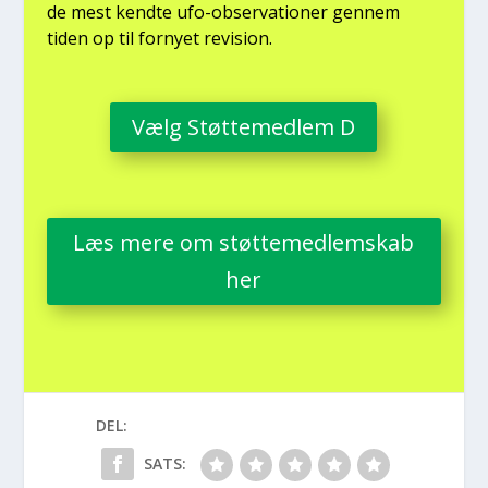
de mest kend­te ufo-obser­va­tio­ner gen­nem
tiden op til for­ny­et revi­sion.
Vælg Støt­te­med­lem D
Læs mere om støt­te­med­lem­skab
her
DEL:
SATS: