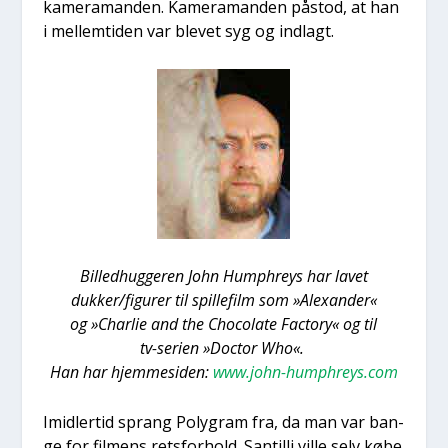
kame­ra­man­den. Kame­ra­man­den påstod, at han
i mel­lem­ti­den var ble­vet syg og ind­lagt.
Bil­led­hug­ge­ren John Hump­hreys har lavet
dukker/figurer til spil­le­film som »Ale­xan­der«
og »Char­lie and the Cho­co­la­te Factory« og til
tv-seri­en »Doctor Who«.
Han har hjem­mesi­den:
www.john-humphreys.com
Imid­ler­tid sprang Poly­gram fra, da man var ban­
ge for fil­mens rets­for­hold. San­til­li vil­le selv købe