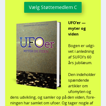
Vælg Støt­te­med­lem C
UFO’er —
myter og
viden
Bogen er udgi­
vet i anled­ning
af SUFOI’s 60
års jubilæum.
Den inde­hol­der
spæn­den­de
artik­ler om
ufo­myten og
dens udvik­ling, og sam­ler op på den viden, for­e­
nin­gen har sam­let om ufo­er. Og tager nog­le af