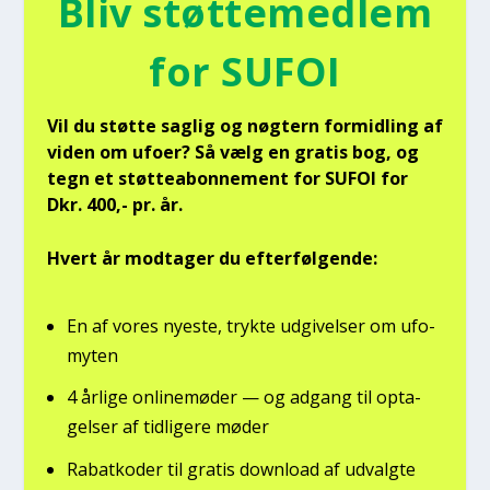
Bliv støt­te­med­lem
for SUFOI
Vil du støt­te sag­lig og nøg­tern for­mid­ling af
viden om ufo­er? Så vælg en gra­tis bog, og
tegn et støt­tea­bon­ne­ment for SUFOI for
Dkr. 400,- pr. år.
Hvert år mod­ta­ger du efter­føl­gen­de:
En af vores nye­ste, tryk­te udgi­vel­ser om ufo­
myten
4 årli­ge onli­ne­mø­der — og adgang til opta­
gel­ser af tid­li­ge­re møder
Rabat­ko­der til gra­tis down­lo­ad af udvalg­te