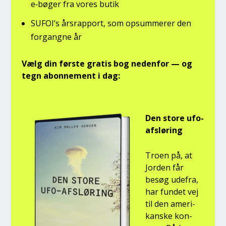
e‑bøger fra vores butik
SUFOI’s års­rap­port, som opsum­me­rer den
for­gang­ne år
Vælg din før­ste gra­tis bog neden­for — og
tegn abon­ne­ment i dag:
Den sto­re ufo-
afslø­ring
Tro­en på, at
Jor­den får
besøg ude­fra,
har fun­det vej
til den ame­ri­
kan­ske kon­