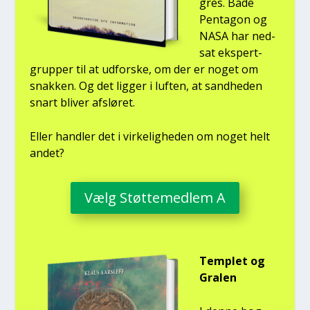
gres. Både
Pen­ta­gon og
NASA har ned­
sat eks­pert­
grup­per til at udfor­ske, om der er noget om
snak­ken. Og det lig­ger i luf­ten, at sand­he­den
snart bli­ver afslø­ret.
Eller hand­ler det i vir­ke­lig­he­den om noget helt
andet?
Vælg Støt­te­med­lem A
Temp­let og
Gra­len