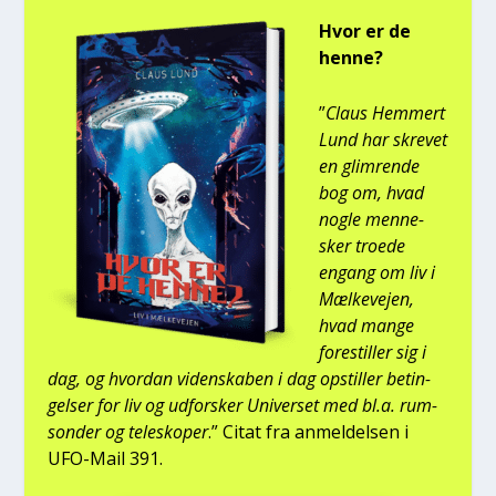
Hvor er de
hen­ne?
”
Claus Hem­mert
Lund har skre­vet
en glim­ren­de
bog om, hvad
nog­le men­ne­
sker tro­e­de
engang om liv i
Mæl­ke­vej­en,
hvad man­ge
fore­stil­ler sig i
dag, og hvor­dan viden­ska­ben i dag opstil­ler betin­
gel­ser for liv og udfor­sker Uni­ver­set med bl.a. rum­
son­der og telesko­per
.” Citat fra anmel­del­sen i
UFO-Mail 391.