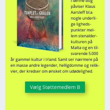
I den­ne bog
påvi­ser Klaus
Aars­l­eff bl.a.
nog­le under­li­
ge lig­heds­
punk­ter mel­
lem ste­nal­der­
kul­tu­ren på
Mal­ta og en til­
sva­ren­de 5.000
år gam­mel kul­tur i Irland. Samt ser nær­me­re på
en mas­se andre legen­der, hel­lig­dom­me og relik­
vi­er, der kred­ser om ønsket om udø­de­lig­hed.
Vælg Støt­te­med­lem B