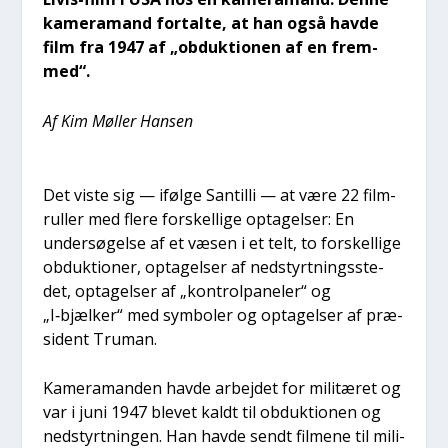
kame­ra­mand for­tal­te, at han også hav­de
film fra 1947 af „obduk­tio­nen af en frem­
med“.
Af Kim Møl­ler Han­sen
Det viste sig — iføl­ge San­til­li — at være 22 film­
rul­ler med fle­re for­skel­li­ge opta­gel­ser: En
under­sø­gel­se af et væsen i et telt, to for­skel­li­ge
obduk­tio­ner, opta­gel­ser af nedstyrt­nings­ste­
det, opta­gel­ser af „kon­trol­pa­ne­ler“ og
„I‑bjælker“ med sym­bo­ler og opta­gel­ser af præ­
si­dent Tru­man.
Kame­ra­man­den hav­de arbej­det for mili­tæ­ret og
var i juni 1947 ble­vet kaldt til obduk­tio­nen og
nedstyrt­nin­gen. Han hav­de sendt fil­me­ne til mili­