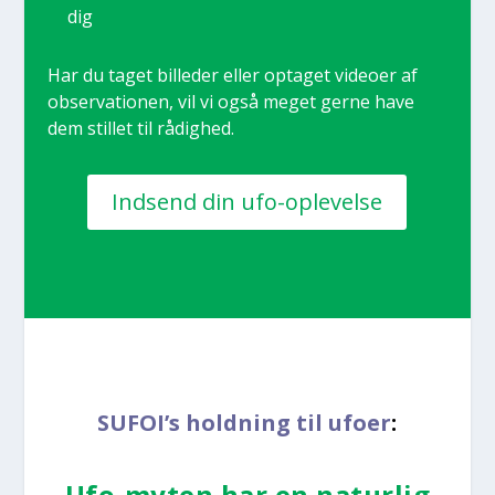
dig
Har du taget bil­le­der eller opta­get video­er af
obser­va­tio­nen, vil vi også meget ger­ne have
dem stil­let til rådig­hed.
Ind­send din ufo-ople­vel­se
SUFOI’s hold­ning til ufo­er
:
Ufo-myten har en natur­lig