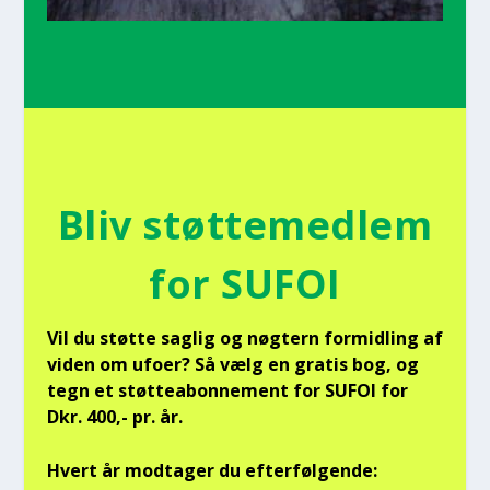
Bliv støt­te­med­lem
for SUFOI
Vil du støt­te sag­lig og nøg­tern for­mid­ling af
viden om ufo­er? Så vælg en gra­tis bog, og
tegn et støt­tea­bon­ne­ment for SUFOI for
Dkr. 400,- pr. år.
Hvert år mod­ta­ger du efter­føl­gen­de: