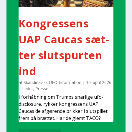
Kon­gres­sens
UAP Caucas sæt­
ter slut­spur­ten
ind
af
Skandinavisk UFO Information
|
10. april 2026
|
Leder
,
Pres­se
I for­håb­ning om Trumps snar­li­ge ufo-
disclo­su­re, ryk­ker kon­gres­sens UAP
Caucas de afgø­ren­de brik­ker i slut­spil­let
frem på bræt­tet. Har de glemt TACO?