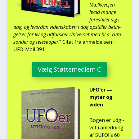
Mæl­ke­vej­en,
hvad man­ge
fore­stil­ler sig i
dag, og hvor­dan viden­ska­ben i dag opstil­ler betin­
gel­ser for liv og udfor­sker Uni­ver­set med bl.a. rum­
son­der og telesko­per
.” Citat fra anmel­del­sen i
UFO-Mail 391.
Vælg Støt­te­med­lem C
UFO’er —
myter og
viden
Bogen er udgi­
vet i anled­ning
af SUFOI’s 60