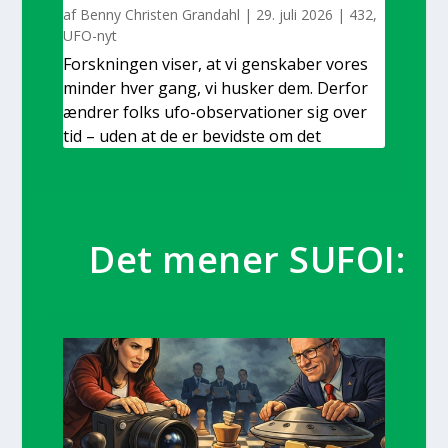
af
Benny Christen Grandahl
|
29. juli 2026
|
432
,
UFO-nyt
Forsk­nin­gen viser, at vi gen­ska­ber vores
min­der hver gang, vi husker dem. Der­for
ændrer folks ufo-obser­va­tio­­ner sig over
tid – uden at de er bevid­ste om det
Det mener SUFOI: