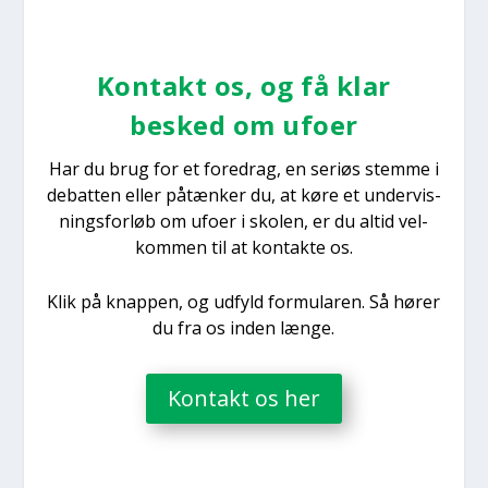
Kon­takt os, og få klar
besked om ufo­er
Har du brug for et fored­rag, en seri­øs stem­me i
debat­ten eller påtæn­ker du, at køre et under­vis­
nings­for­løb om ufo­er i sko­len, er du altid vel­
kom­men til at kon­tak­te os.
Klik på knap­pen, og udfyld for­mu­la­ren. Så hører
du fra os inden læn­ge.
Kon­takt os her