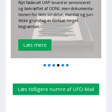
Nyt føde­ralt UAP-board er annon­ce­ret
og bekræf­tet af ODNI, men doku­men­ta­
tio­nen for dets struk­tur, man­dat og juri­
di­ske grund­lag er fort­sat meget
begræn­set.
Læs mere
Læs tid­li­ge­re num­re af UFO-Mail