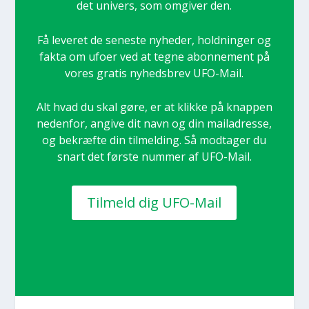
det uni­vers, som omgi­ver den.
Få leve­ret de sene­ste nyhe­der, hold­nin­ger og
fak­ta om ufo­er ved at teg­ne abon­ne­ment på
vores gra­tis nyheds­brev UFO-Mail.
Alt hvad du skal gøre, er at klik­ke på knap­pen
neden­for, angi­ve dit navn og din mailadres­se,
og bekræf­te din til­mel­ding. Så mod­ta­ger du
snart det før­ste num­mer af UFO-Mail.
Til­meld dig UFO-Mail