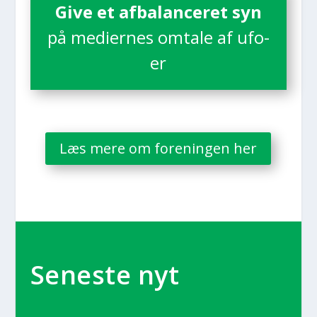
Give et afba­lan­ce­ret syn
på medi­er­nes omta­le af ufo­
er
Læs mere om for­e­nin­gen her
Sene­ste nyt