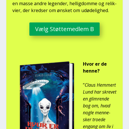
en mas­se andre legen­der, hel­lig­dom­me og relik­
vi­er, der kred­ser om ønsket om udø­de­lig­hed.
Vælg Støt­te­med­lem B
Hvor er de
hen­ne?
”
Claus Hem­mert
Lund har skre­vet
en glim­ren­de
bog om, hvad
nog­le men­ne­
sker tro­e­de
engang om liv i