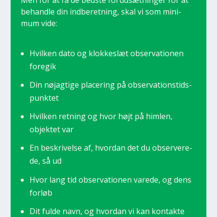
Men for at få de bed­ste for­ud­sæt­nin­ger for at
behand­le din ind­be­ret­ning, skal vi som mini­
mum vide:
Hvil­ken dato og klok­keslæt obser­va­tio­nen
fore­gik
Din nøj­ag­ti­ge pla­ce­ring på obser­va­tion­s­tids­
punk­tet
Hvil­ken ret­ning og hvor højt på him­len,
objek­tet var
En beskri­vel­se af, hvor­dan det du obser­ve­re­
de, så ud
Hvor lang tid obser­va­tio­nen vare­de, og dens
for­løb
Dit ful­de navn, og hvor­dan vi kan kon­tak­te