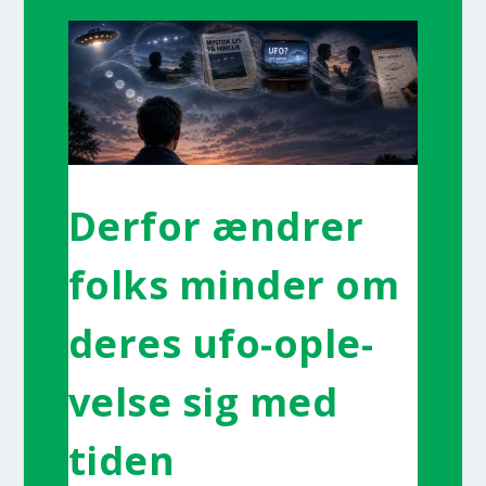
Der­for ændrer
folks min­der om
deres ufo-ople­
vel­­se sig med
tiden