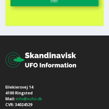
her
Eilekiersvej 14
4100 Ringsted
Mail:
info@sufoi.dk
CVR: 34024529