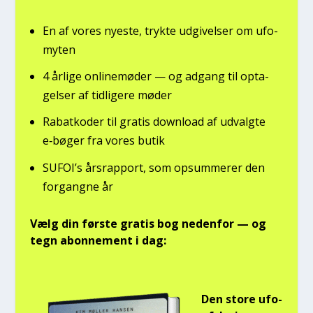
En af vores nye­ste, tryk­te udgi­vel­ser om ufo­
myten
4 årli­ge onli­ne­mø­der — og adgang til opta­
gel­ser af tid­li­ge­re møder
Rabat­ko­der til gra­tis down­lo­ad af udvalg­te
e‑bøger fra vores butik
SUFOI’s års­rap­port, som opsum­me­rer den
for­gang­ne år
Vælg din før­ste gra­tis bog neden­for — og
tegn abon­ne­ment i dag:
Den sto­re ufo-