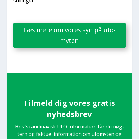
stil­lin­ger.
Læs mere om vores syn på ufo-
myten
Til­meld dig vores gra­tis
nyheds­brev
Hos Skan­di­na­visk UFO Infor­ma­tion får du nøg­
tern og fak­tu­el infor­ma­tion om ufo­myten og