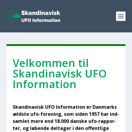
Vel­kom­men til
Skan­di­na­visk UFO
Infor­ma­tion
Skan­di­na­visk UFO Infor­ma­tion er Dan­marks
æld­ste ufo-for­e­ning, som siden 1957 har ind­
sam­let mere end 18.000 dan­ske ufo-rap­por­
ter, og løben­de del­ta­ger i den offent­li­ge