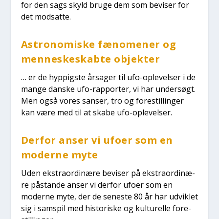
for den sags skyld bru­ge dem som bevi­ser for
det mod­sat­te.
Astro­no­mi­ske fæno­me­ner og
men­ne­ske­skab­te objek­ter
… er de hyp­pig­ste årsa­ger til ufo-ople­vel­ser i de
man­ge dan­ske ufo-rap­por­ter, vi har under­søgt.
Men også vores san­ser, tro og fore­stil­lin­ger
kan være med til at ska­be ufo-ople­vel­ser.
Der­for anser vi ufo­er som en
moder­ne myte
Uden ekstra­or­di­næ­re bevi­ser på ekstra­or­di­næ­
re påstan­de anser vi der­for ufo­er som en
moder­ne myte, der de sene­ste 80 år har udvik­let
sig i sam­spil med histo­ri­ske og kul­tu­rel­le fore­