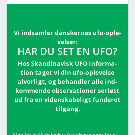
Vi ind­sam­ler dan­sker­nes ufo-ople­
vel­ser:
HAR DU SET EN UFO?
Hos Skan­di­na­visk UFO Infor­ma­
tion tager vi din ufo-ople­vel­se
alvor­ligt, og behand­ler alle ind­
kom­men­de obser­va­tio­ner seri­øst
ud fra en viden­ska­be­ligt fun­de­ret
til­gang.