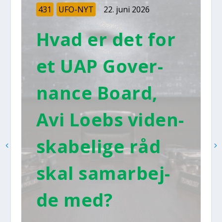
431
UFO-NYT
22. juni 2026
Hvad er det for
et UAP Gover­
nan­ce Board,
Avi Loebs viden­
ska­be­li­ge råd
skal sam­ar­bej­
de med?