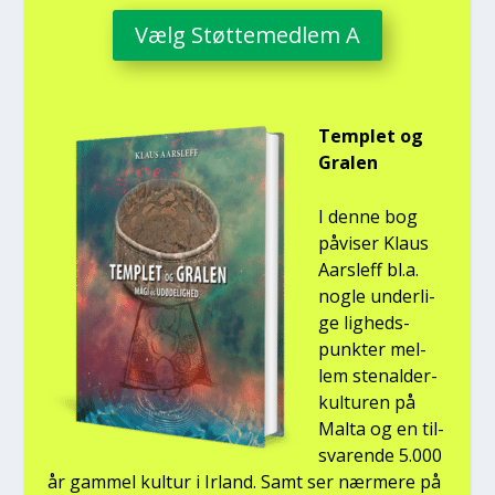
Vælg Støt­te­med­lem A
Temp­let og
Gra­len
I den­ne bog
påvi­ser Klaus
Aars­l­eff bl.a.
nog­le under­li­
ge lig­heds­
punk­ter mel­
lem ste­nal­der­
kul­tu­ren på
Mal­ta og en til­
sva­ren­de 5.000
år gam­mel kul­tur i Irland. Samt ser nær­me­re på