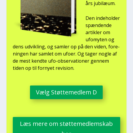
års jubilæum.
Den inde­hol­der
spæn­den­de
artik­ler om
ufo­myten og
dens udvik­ling, og sam­ler op på den viden, for­e­
nin­gen har sam­let om ufo­er. Og tager nog­le af
de mest kend­te ufo-obser­va­tio­ner gen­nem
tiden op til for­ny­et revi­sion.
Vælg Støt­te­med­lem D
Læs mere om støt­te­med­lem­skab