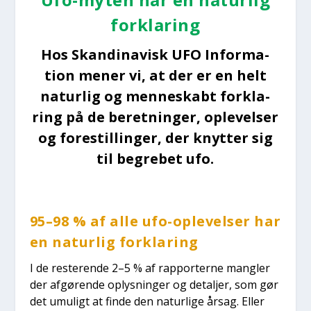
for­kla­ring
Hos Skan­di­na­visk UFO Infor­ma­
tion mener vi, at der er en helt
natur­lig og men­ne­skabt for­kla­
ring på de beret­nin­ger, ople­vel­ser
og fore­stil­lin­ger, der knyt­ter sig
til begre­bet ufo.
95–98 % af alle ufo-ople­vel­ser har
en natur­lig for­kla­ring
I de reste­ren­de 2–5 % af rap­por­ter­ne mang­ler
der afgø­ren­de oplys­nin­ger og detal­jer, som gør
det umu­ligt at fin­de den natur­li­ge årsag. Eller