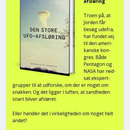
afslø­ring
Tro­en på, at
Jor­den får
besøg ude­fra,
har fun­det vej
til den ame­ri­
kan­ske kon­
gres. Både
Pen­ta­gon og
NASA har ned­
sat eks­pert­
grup­per til at udfor­ske, om der er noget om
snak­ken. Og det lig­ger i luf­ten, at sand­he­den
snart bli­ver afslø­ret.
Eller hand­ler det i vir­ke­lig­he­den om noget helt
andet?