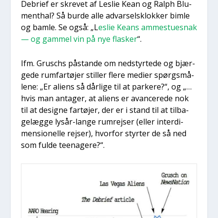
Debri­ef er skre­vet af Les­lie Kean og Ralph Blu­
ment­hal? Så bur­de alle advar­sels­klok­ker bim­le
og bam­le. Se også: „L
eslie Keans ammestu­esnak
— og gam­mel vin på nye fla­sker
“.
Ifm. Grus­chs påstan­de om nedstyr­te­de og bjær­
ge­de rum­far­tø­jer stil­ler fle­re medi­er spørgs­må­
le­ne: „Er ali­ens så dår­li­ge til at par­ke­re?“, og „…
hvis man anta­ger, at ali­ens er avan­ce­re­de nok
til at desig­ne far­tø­jer, der er i stand til at til­ba­
ge­læg­ge lysår-lan­ge rum­rej­ser (eller inter­di­
men­sio­nel­le rej­ser), hvor­for styr­ter de så ned
som ful­de tee­na­ge­re?“.