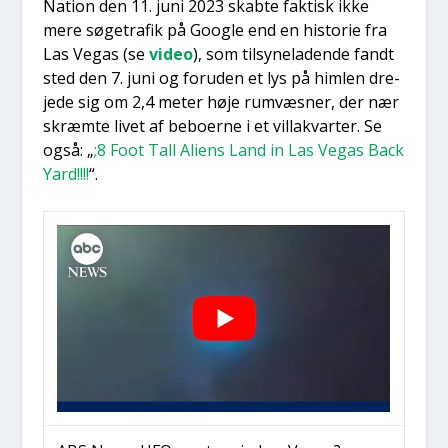
Na­tion den 11. juni 2023 skab­te fak­tisk ikke
mere søge­tra­fik på Goog­le end en histo­rie fra
Las Vegas (se
video
), som til­sy­ne­la­den­de fandt
sted den 7. juni og for­u­den et lys på him­len dre­
je­de sig om 2,4 meter høje rumvæs­ner, der nær
skræm­te livet af bebo­er­ne i et vil­lakvar­ter. Se
også: „
;8 Foot Tall Ali­ens Land in Las Vegas Back
Yard!!!!
“.