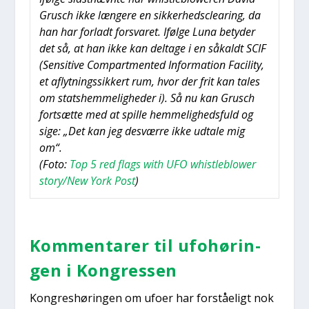
Grusch ikke læn­ge­re en sik­ker­heds­clea­ring, da
han har for­ladt for­sva­ret. Iføl­ge Luna bety­der
det så, at han ikke kan del­ta­ge i en såkaldt SCIF
(Sen­si­ti­ve Com­part­men­ted Infor­ma­tion Faci­li­ty,
et aflyt­nings­sik­kert rum, hvor der frit kan tales
om stats­hem­me­lig­he­der i). Så nu kan Grusch
fort­sæt­te med at spil­le hem­me­lig­heds­fuld og
sige: „Det kan jeg desvær­re ikke udta­le mig
om“.
(Foto:
Top 5 red flags with UFO whi­st­le­blower
story/New York Post
)
Kom­men­ta­rer til ufo­hø­rin­
gen i Kon­gres­sen
Kon­gres­hø­rin­gen om ufo­er har for­stå­e­ligt nok