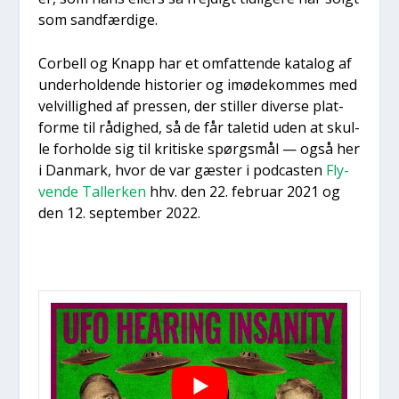
som sand­fær­di­ge.
Cor­bell og Knapp har et omfat­ten­de kata­log af
under­hol­den­de histo­ri­er og imø­de­kom­mes med
vel­vil­lig­hed af pres­sen, der stil­ler diver­se plat­
for­me til rådig­hed, så de får tale­tid uden at skul­
le for­hol­de sig til kri­ti­ske spørgs­mål — også her
i Dan­mark, hvor de var gæster i podca­sten
Fly­
ven­de Tal­ler­ken
hhv. den 22. febru­ar 2021 og
den 12. sep­tem­ber 2022.