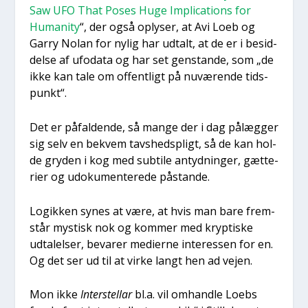
Saw UFO That Poses Huge Impli­ca­tions for
Huma­ni­ty
“, der også oply­ser, at Avi Loeb og
Gar­ry Nolan for nylig har udtalt, at de er i besid­
del­se af ufo­da­ta og har set gen­stan­de, som „de
ikke kan tale om offent­ligt på nuvæ­ren­de tids­
punkt“.
Det er påfal­den­de, så man­ge der i dag pålæg­ger
sig selv en bekvem tavs­heds­pligt, så de kan hol­
de gry­den i kog med sub­ti­le antyd­nin­ger, gæt­te­
ri­er og udo­ku­men­te­re­de påstan­de.
Logik­ken synes at være, at hvis man bare frem­
står mystisk nok og kom­mer med kryp­ti­ske
udta­lel­ser, beva­rer medi­er­ne inter­es­sen for en.
Og det ser ud til at vir­ke langt hen ad vej­en.
Mon ikke
Inter­stel­lar
bl.a. vil omhand­le Loebs