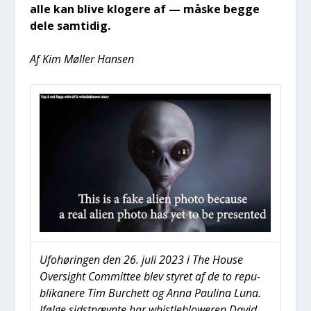
alle kan bli­ve klo­ge­re af — måske beg­ge
dele sam­ti­dig.
Af Kim Møl­ler Han­sen
Ufo­hø­rin­gen den 26. juli 2023 i The Hou­se
Over­sight Com­mit­tee blev sty­ret af de to repu­
bli­ka­ne­re Tim Bur­chett og Anna Pauli­na Luna.
Iføl­ge sidst­nævn­te har whi­st­le­blowe­ren David