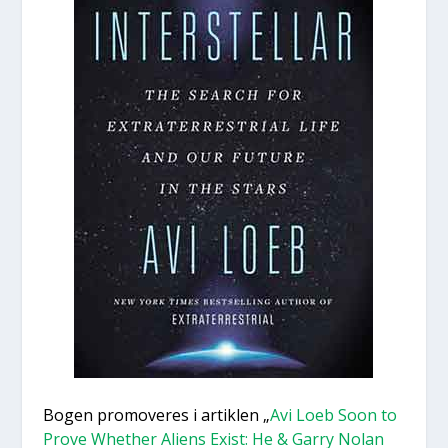
Bogen prom­ove­res i artik­len „
Avi Loeb Soon to
Prove Whet­her Ali­ens Exist: He & Gar­ry Nolan