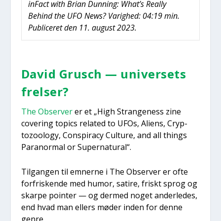
inFa­ct with Bri­an Dun­ning: What’s Real­ly
Behind the UFO News? Varig­hed: 04:19 min.
Publi­ce­ret den 11. august 2023.
David Grusch — uni­ver­sets
frel­ser?
The Obser­ver
er et „High Stran­ge­ness zine
cove­ring topi­cs rela­ted to UFOs, Ali­ens, Cryp­
tozoo­lo­gy, Con­spira­cy Cul­tu­re, and all thin­gs
Para­nor­mal or Super­na­tu­ral“.
Til­gan­gen til emner­ne i The Obser­ver er ofte
for­fri­sken­de med humor, sati­re, friskt sprog og
skar­pe poin­ter — og der­med noget ander­le­des,
end hvad man ellers møder inden for den­ne
gen­re.