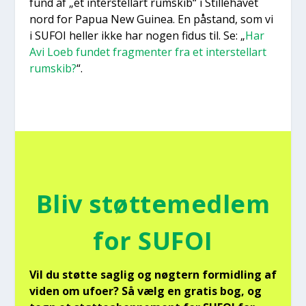
fund af „et inter­stel­lart rum­skib“ i Stil­le­ha­vet
nord for Papua New Gui­nea. En påstand, som vi
i SUFOI hel­ler ikke har nogen fidus til. Se: „
Har
Avi Loeb fun­det frag­men­ter fra et inter­stel­lart
rum­skib?
“.
Bliv støt­te­med­lem
for SUFOI
Vil du støt­te sag­lig og nøg­tern for­mid­ling af
viden om ufo­er? Så vælg en gra­tis bog, og