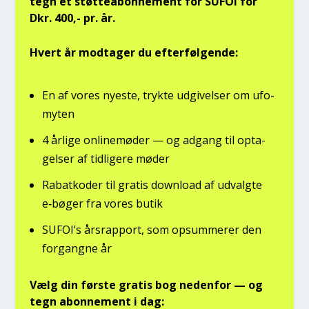
tegn et støt­tea­bon­ne­ment for SUFOI for
Dkr. 400,- pr. år.
Hvert år mod­ta­ger du efter­føl­gen­de:
En af vores nye­ste, tryk­te udgi­vel­ser om ufo­
myten
4 årli­ge onli­ne­mø­der — og adgang til opta­
gel­ser af tid­li­ge­re møder
Rabat­ko­der til gra­tis down­lo­ad af udvalg­te
e‑bøger fra vores butik
SUFOI’s års­rap­port, som opsum­me­rer den
for­gang­ne år
Vælg din før­ste gra­tis bog neden­for — og
tegn abon­ne­ment i dag: