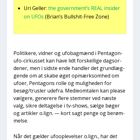
Uri Gel­ler:
the gover­n­ment’s REAL insi­der
on UFOs
(Bri­an’s Bulls­hit-Free Zone)
Poli­ti­ke­re, vid­ner og ufo­bag­mænd i Pen­ta­gon-
ufo-cir­kus­set kan have lidt for­skel­li­ge dags­or­
de­ner, men i sid­ste ende hand­ler det grund­læg­
gen­de om at ska­be øget opmærk­som­hed om
ufo­er, Pen­ta­gons rol­le og mulig­he­den for
besøg/trusler ude­fra. Medi­eom­ta­len kan plea­se
væl­ge­re, gene­re­re fle­re stem­mer ved næste
valg, sik­re del­ta­gel­se i tv-shows, sæl­ge bøger
og artik­ler o.lign. — kort sagt pen­ge og berøm­
mel­se.
Når det gæl­der ufoop­le­vel­ser o.lign., har det