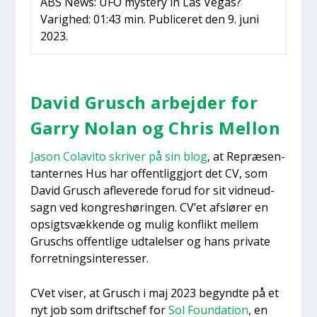
ABS News: UFO myste­ry in Las Vegas?
Varig­hed: 01:43 min. Publi­ce­ret den 9. juni
2023.
David Grusch arbej­der for
Gar­ry Nolan og Chris Mel­lon
Jason Colavi­to skri­ver på sin blog
, at Repræ­sen­
tan­ter­nes Hus har offent­lig­gjort det CV, som
David Grusch afle­ve­re­de for­ud for sit vid­neud­
sagn ved kon­gres­hø­rin­gen. CV’et afslø­rer en
opsigtsvæk­ken­de og mulig kon­flikt mel­lem
Grus­chs offent­li­ge udta­lel­ser og hans pri­va­te
for­ret­nings­in­ter­es­ser.
CVet viser, at Grusch i maj 2023 begynd­te på et
nyt job som drifts­chef for
Sol Foun­da­tion
, en