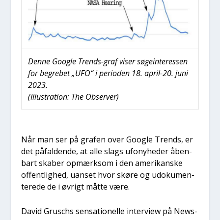
Den­ne Goog­le Trends-graf viser søge­in­ter­es­sen
for begre­bet „UFO“ i peri­o­den 18. april-20. juni
2023.
(Illu­stra­tion: The Obser­ver)
Når man ser på gra­fen over Goog­le Trends, er
det påfal­den­de, at alle slags ufo­nyhe­der åben­
bart ska­ber opmærk­som i den ame­ri­kan­ske
offent­lig­hed, uan­set hvor skø­re og udo­ku­men­
te­re­de de i øvrigt måt­te være.
David Grus­chs sen­sa­tio­nel­le inter­view på News­