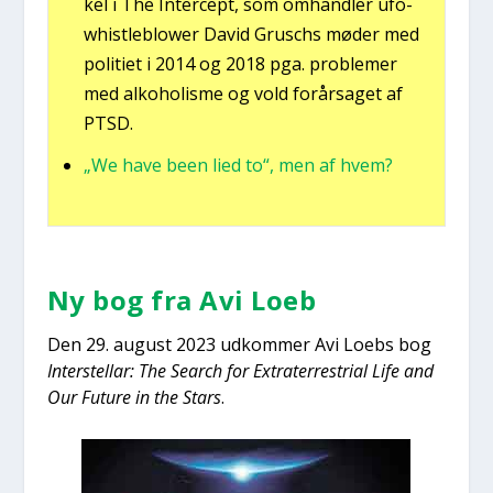
kel i The Inter­cept, som omhand­ler ufo-
whi­st­le­blower David Grus­chs møder med
poli­ti­et i 2014 og 2018 pga. pro­ble­mer
med alko­ho­lis­me og vold for­år­sa­get af
PTSD.
„We have been lied to“, men af hvem?
Ny bog fra Avi Loeb
Den 29. august 2023 udkom­mer Avi Loebs bog
Inter­stel­lar: The Search for Extra­ter­re­stri­al Life and
Our Futu­re in the Stars
.