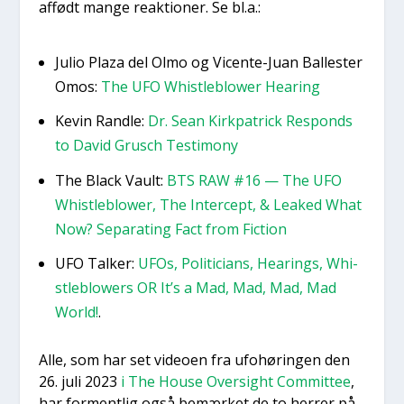
affødt man­ge reak­tio­ner. Se bl.a.:
Julio Pla­za del Olmo og Vicen­te-Juan Bal­le­ster
Omos:
The UFO Whi­st­le­blower Hea­ring
Kevin Rand­le:
Dr. Sean Kirk­pa­tri­ck Responds
to David Grusch Testi­mo­ny
The Bla­ck Vault:
BTS RAW #16 — The UFO
Whi­st­le­blower, The Inter­cept, & Lea­ked What
Now? Sepa­rat­ing Fact from Fiction
UFO Tal­ker:
UFOs, Poli­ti­ci­ans, Hea­rings, Whi­
st­le­blowers OR It’s a Mad, Mad, Mad, Mad
Wor­ld!
.
Alle, som har set video­en fra ufo­hø­rin­gen den
26. juli 2023
i The Hou­se Over­sight Com­mit­tee
,
har for­ment­lig også bemær­ket de to her­rer på