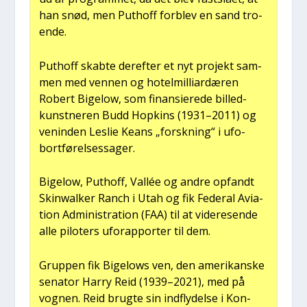
han snød, men Put­hoff for­blev en sand tro­
en­de.
Put­hoff skab­te der­ef­ter et nyt pro­jekt sam­
men med ven­nen og hotel­mil­li­ar­dæ­ren
Robert Bige­low, som finan­si­e­re­de bil­led­
kunst­ne­ren Budd Hopkins (1931–2011) og
venin­den Les­lie Keans „forsk­ning“ i ufo-
bort­fø­rel­ses­sa­ger.
Bige­low, Put­hoff, Val­lée og andre opfandt
Skinwal­ker Ranch i Utah og fik Fede­ral Avi­a­
tion Admi­ni­stra­tion (FAA) til at vide­re­sen­de
alle pilo­ters uforap­por­ter til dem.
Grup­pen fik Bige­lows ven, den ame­ri­kan­ske
sena­tor Har­ry Reid (1939–2021), med på
vog­nen. Reid brug­te sin ind­fly­del­se i Kon­