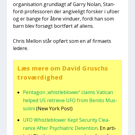
orga­ni­sa­tion grund­lagt af Gar­ry Nolan, Stan­
ford-pro­fes­soren der angi­ve­ligt for­sker i ufo­er
og er ban­ge for åbne vin­du­er, for­di han som
barn blev for­søgt bort­ført af ali­ens.
Chris Mel­lon står opført som en af fir­ma­ets
lede­re.
Læs mere om David Grus­chs
tro­vær­dig­hed
Pen­ta­gon ‚whi­st­le­blower’ claims Vati­can
hel­ped US retri­e­ve UFO from Beni­to Mus­
so­li­ni
(New York Post)
UFO Whi­st­le­blower Kept Securi­ty Clea­
ran­ce After Psy­chi­a­tric Deten­tion
. En arti­