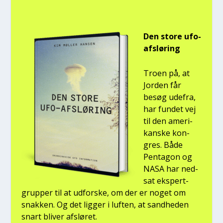
Den sto­re ufo-
afslø­ring
Tro­en på, at
Jor­den får
besøg ude­fra,
har fun­det vej
til den ame­ri­
kan­ske kon­
gres. Både
Pen­ta­gon og
NASA har ned­
sat eks­pert­
grup­per til at udfor­ske, om der er noget om
snak­ken. Og det lig­ger i luf­ten, at sand­he­den
snart bli­ver afslø­ret.