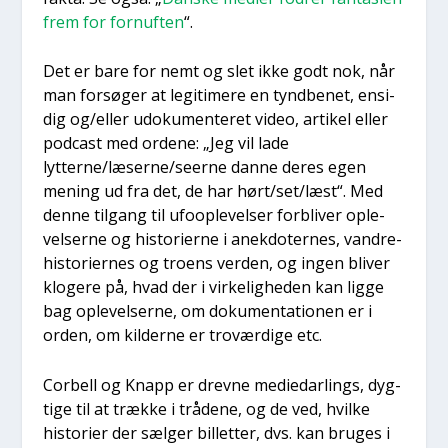
frem for for­nuf­ten
“.
Det er bare for nemt og slet ikke godt nok, når
man for­sø­ger at legi­ti­me­re en tynd­be­net, ensi­
dig og/eller udo­ku­men­te­ret video, arti­kel eller
podcast med orde­ne: „Jeg vil lade
lytterne/læserne/seerne dan­ne deres egen
mening ud fra det, de har hørt/set/læst“. Med
den­ne til­gang til ufoop­le­vel­ser for­bli­ver ople­
vel­ser­ne og histo­ri­er­ne i anek­do­ter­nes, van­dre­
hi­sto­ri­er­nes og tro­ens ver­den, og ingen bli­ver
klo­ge­re på, hvad der i vir­ke­lig­he­den kan lig­ge
bag ople­vel­ser­ne, om doku­men­ta­tio­nen er i
orden, om kil­der­ne er tro­vær­di­ge etc.
Cor­bell og Knapp er drev­ne medi­e­d­ar­lings, dyg­
ti­ge til at træk­ke i trå­de­ne, og de ved, hvil­ke
histo­ri­er der sæl­ger bil­let­ter, dvs. kan bru­ges i