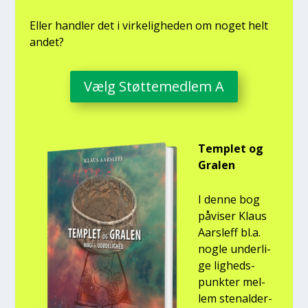
Eller hand­ler det i vir­ke­lig­he­den om noget helt
andet?
Vælg Støt­te­med­lem A
Temp­let og
Gra­len
I den­ne bog
påvi­ser Klaus
Aars­l­eff bl.a.
nog­le under­li­
ge lig­heds­
punk­ter mel­
lem ste­nal­der­