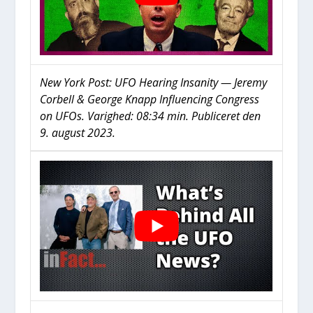
New York Post: UFO Hea­ring Insa­ni­ty — Jere­my
Cor­bell & Geor­ge Knapp Influ­en­cing Con­gress
on UFOs. Varig­hed: 08:34 min. Publi­ce­ret den
9. august 2023.