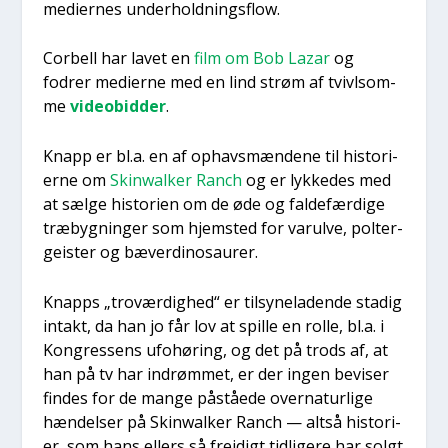
medi­er­nes under­hold­nings­flow.
Cor­bell har lavet en
film om Bob Lazar
og
fodrer medi­er­ne med en lind strøm af tvivls­om­
me
video­bid­der
.
Knapp er bl.a. en af ophavs­mæn­de­ne til histo­ri­
er­ne om
Skinwal­ker Ranch
og er lyk­ke­des med
at sæl­ge histo­ri­en om de øde og fal­de­fær­di­ge
træ­byg­nin­ger som hjem­sted for varul­ve, pol­ter­
gei­ster og bæver­di­nosau­rer.
Knap­ps „tro­vær­dig­hed“ er til­sy­ne­la­den­de sta­dig
intakt, da han jo får lov at spil­le en rol­le, bl.a. i
Kon­gres­sens ufo­hø­ring, og det på trods af, at
han på tv har indrøm­met, er der ingen bevi­ser
fin­des for de man­ge påstå­e­de over­na­tur­li­ge
hæn­del­ser på Skinwal­ker Ranch — alt­så histo­ri­
er, som hans ellers så frej­digt tid­li­ge­re har solgt