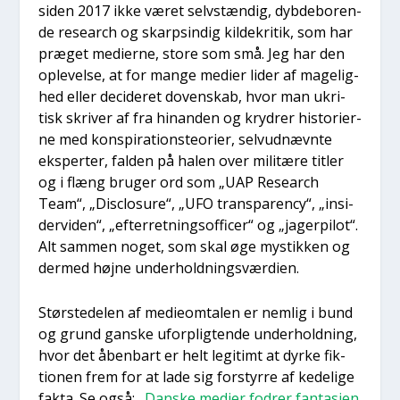
siden 2017 ikke været selv­stæn­dig, dyb­de­bo­ren­
de research og skar­psin­dig kil­de­kri­tik, som har
præ­get medi­er­ne, sto­re som små. Jeg har den
ople­vel­se, at for man­ge medi­er lider af mage­lig­
hed eller deci­de­ret doven­skab, hvor man ukri­
tisk skri­ver af fra hin­an­den og kry­drer histo­ri­er­
ne med kon­spira­tions­te­o­ri­er, sel­vud­nævn­te
eks­per­ter, fal­den på halen over mili­tæ­re tit­ler
og i flæng bru­ger ord som „UAP Research
Team“, „Disclo­su­re“, „UFO trans­pa­ren­cy“, „insi­
der­vi­den“, „efter­ret­nings­of­fi­cer“ og „jager­pi­lot“.
Alt sam­men noget, som skal øge mystik­ken og
der­med høj­ne under­hold­nings­vær­di­en.
Stør­ste­delen af medi­eom­ta­len er nem­lig i bund
og grund gan­ske ufor­plig­ten­de under­hold­ning,
hvor det åben­bart er helt legi­timt at dyr­ke fik­
tio­nen frem for at lade sig for­styr­re af kede­li­ge
fak­ta. Se også: „
Dan­ske medi­er fodrer fan­ta­si­en