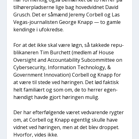
til­hø­rer­plad­ser­ne lige bag hoved­vid­net David
Grusch. Det er såmænd Jere­my Cor­bell og Las
Vegas-jour­na­li­sten Geor­ge Knapp — to gam­le
ken­din­ge i ufokred­se.
For at det ikke skal være løgn, så tak­ke­de repu­
bli­ka­ne­ren Tim Bur­chett (med­lem af Hou­se
Over­sight and Acco­un­ta­bi­li­ty Subcom­mit­tee on
Cyber­securi­ty, Infor­ma­tion Tech­no­lo­gy, &
Gover­n­ment Innova­tion) Cor­bell og Knapp for
at være til ste­de ved hørin­gen. Det lød fak­tisk
helt fami­liært og som om, de to her­rer egen­
hæn­digt hav­de gjort hørin­gen mulig.
Der har efter­føl­gen­de været ved­va­ren­de ryg­ter
om, at Cor­bell og Knapp egent­lig skul­le have
vid­net ved hørin­gen, men at det blev drop­pet.
Hvor­for, vides ikke.