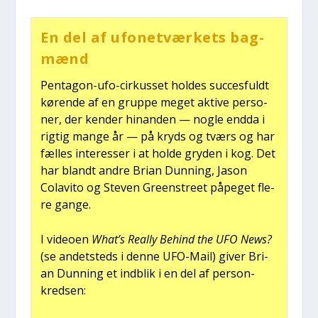
En del af ufo­net­vær­kets bag­
mænd
Pen­ta­gon-ufo-cir­kus­set hol­des suc­ces­fuldt
køren­de af en grup­pe meget akti­ve per­so­
ner, der ken­der hin­an­den — nog­le end­da i
rig­tig man­ge år — på kryds og tværs og har
fæl­les inter­es­ser i at hol­de gry­den i kog. Det
har blandt andre Bri­an Dun­ning, Jason
Colavi­to og Ste­ven Gre­en­stre­et påpe­get fle­
re gan­ge.
I video­en
What’s Real­ly Behind the UFO News?
(se andet­steds i den­ne UFO-Mail) giver Bri­
an Dun­ning et ind­blik i en del af per­son­
kred­sen: