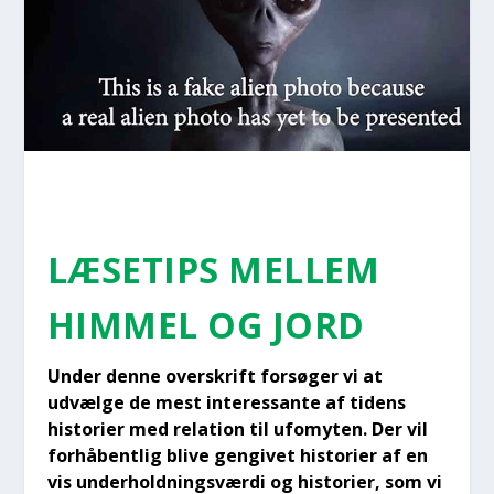
LÆSE­TIPS MEL­LEM
HIM­MEL OG JORD
Under den­ne over­skrift for­sø­ger vi at
udvæl­ge de mest inter­es­san­te af tidens
histo­ri­er med rela­tion til ufo­myten. Der vil
for­hå­bent­lig bli­ve gen­gi­vet histo­ri­er af en
vis under­hold­nings­vær­di og histo­ri­er, som vi