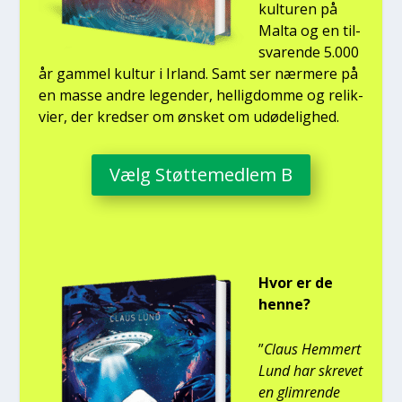
kul­tu­ren på
Mal­ta og en til­
sva­ren­de 5.000
år gam­mel kul­tur i Irland. Samt ser nær­me­re på
en mas­se andre legen­der, hel­lig­dom­me og relik­
vi­er, der kred­ser om ønsket om udø­de­lig­hed.
Vælg Støt­te­med­lem B
Hvor er de
hen­ne?
”
Claus Hem­mert
Lund har skre­vet
en glim­ren­de