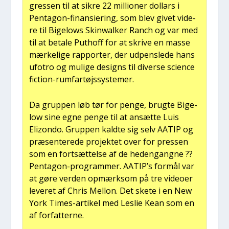
gres­sen til at sik­re 22 mil­li­o­ner dol­lars i
Pen­ta­gon-finan­si­e­ring, som blev givet vide­
re til Bige­lows Skinwal­ker Ranch og var med
til at beta­le Put­hoff for at skri­ve en mas­se
mær­ke­li­ge rap­por­ter, der udpens­le­de hans
ufo­tro og muli­ge designs til diver­se sci­en­ce
fiction-rum­far­tøjs­sy­ste­mer.
Da grup­pen løb tør for pen­ge, brug­te Bige­
low sine egne pen­ge til at ansæt­te Luis
Elizon­do. Grup­pen kald­te sig selv AATIP og
præ­sen­te­re­de pro­jek­tet over for pres­sen
som en fort­sæt­tel­se af de heden­gang­ne ??
Pen­ta­gon-pro­gram­mer. AATIP’s for­mål var
at gøre ver­den opmærk­som på tre video­er
leve­ret af Chris Mel­lon. Det ske­te i en New
York Times-arti­kel med Les­lie Kean som en
af for­fat­ter­ne.