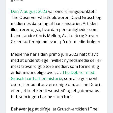
Den 7. august 2023
var omdrej­nings­punk­tet i
The Obser­ver whi­st­le­blowe­ren David Grusch og
medi­er­nes dæk­ning af hans histo­ri­er. Artik­len
illu­stre­rer også, hvor­dan per­son­lig­he­der som
blandt andre Chris Mel­lon, Avi Loeb og Ste­ven
Gre­er sur­fer hjem­me­vant på ufo-medie-bøl­gen.
Medi­er­ne har siden pri­mo juni 2023 haft travlt
med at under­stre­ge, hvil­ket nyheds­me­die der er
mest tro­vær­digt. Sto­re medi­er, som for­ment­lig
er lidt mis­un­de­li­ge over, at
The Debri­ef med
Grusch har haft en histo­rie
, som alle ger­ne vil
cite­re, ser ud til at være eni­ge om, at The Debri­
ef er „et lidet kendt web­s­ted“ og et „nicheweb­s­
ted, som ingen har hørt om før“.
Behø­ver jeg at til­fø­je, at Grusch-artik­len i The