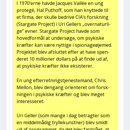
I 1970’erne hav­de Jacques Val­lée en ung
pro­tegé, Hal Put­hoff, som han knyt­te­de til
et fir­ma, der skul­le bedri­ve CIA’s forsk­ning
(Star­ga­te Pro­ject) i Uri Gel­lers „over­na­tur­li­
ge“ evner. Star­ga­te Pro­ject hav­de som
hoved­for­mål at under­sø­ge, om psy­ki­ske
kræf­ter kan være nyt­ti­ge i spio­na­geø­je­med.
Pro­jek­tet blev afslut­tet efter at have spen­
de­ret 10 mil­li­o­ner dol­lars på at fin­de ud af,
at psy­ki­ske kræf­ter ikke eksi­ste­rer.
En ung efter­ret­ning­s­tje­ne­ste­mand, Chris
Mel­lon, blev den­gang ori­en­te­ret om forsk­
nin­gen i psy­ki­ske kræf­ter og blev meget
inter­es­se­ret.
Uri Gel­ler (som man­ge i dag betrag­ter som
en mid­del­må­dig tryl­le­kunst­ner) blev smidt
ud af pro­gram­met, da det blev fast­slå­et, at