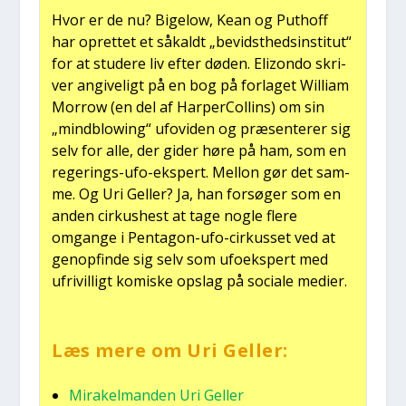
Hvor er de nu? Bige­low, Kean og Put­hoff
har opret­tet et såkaldt „bevidst­heds­in­sti­tut“
for at stu­de­re liv efter døden. Elizon­do skri­
ver angi­ve­ligt på en bog på for­la­get Wil­li­am
Mor­row (en del af Har­perColl­ins) om sin
„mind­blowing“ ufovi­den og præ­sen­te­rer sig
selv for alle, der gider høre på ham, som en
rege­rings-ufo-eks­pert. Mel­lon gør det sam­
me. Og Uri Gel­ler? Ja, han for­sø­ger som en
anden cir­kus­he­st at tage nog­le fle­re
omgan­ge i Pen­ta­gon-ufo-cir­kus­set ved at
genop­fin­de sig selv som ufo­eks­pert med
ufri­vil­ligt komi­ske opslag på soci­a­le medi­er.
Læs mere om Uri Gel­ler:
Mira­kel­man­den Uri Gel­ler