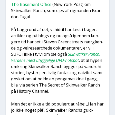
The Base­ment Offi­ce
(New York Post) om
Skinwal­ker Ranch, som ejes af rig­man­den Bran­
don Fugal.
På bag­grund af det, vi hidtil har læst i bøger,
artik­ler og på blogs og nu også igen­nem læn­
ge­re tid har set i Ste­ven Gre­en­stre­ets nær­gå­en­
de og vel­re­sear­che­de doku­men­ta­rer, er vi i
SUFOI ikke i tvivl om (se også
Skinwal­ker Ranch:
Ver­dens mest uhyg­ge­li­ge UFO-hots­pot
, at al hypen
omkring Skinwal­ker Ranch byg­ger på van­dre­hi­
sto­ri­er, hyste­ri, en liv­lig fan­ta­si og nai­vi­tet samt
ønsket om at hol­de en pen­ge­ma­ski­ne i gang,
bl.a. via seri­en The Secret of Skinwal­ker Ranch
på History Chan­nel.
Men det er ikke altid popu­lært at råbe: „Han har
jo ikke noget på!“. Skinwal­ker Ran­chs guld­