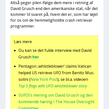
Alt­så peger pilen iføl­ge dem mere i ret­ning af
David Grusch end den ame­ri­kan­ske stat, når det
kom­mer til sva­ret på, hvem det er, som har løjet
for os om de hem­me­lig­hold­te crash retri­e­val-
pro­gram­mer.
Læs mere
Du kan se det ful­de inter­view med David
Grusch
her
Pen­ta­gon ‚whi­st­le­blower’ claims Vati­can
hel­ped US retri­e­ve UFO from Beni­to Mus­
so­li­ni (
New York Post
), se bl.a. video­en
Top 5 flags with UFO whi­st­le­blower story
SUFOI’s mening om David Grusch og den
kom­men­de høring i The Hou­se Over­sight
Com­mit­tee