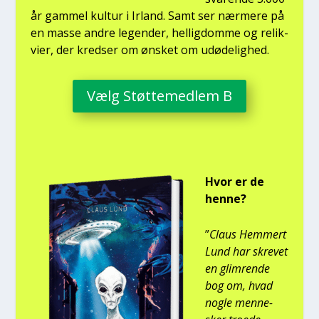
år gam­mel kul­tur i Irland. Samt ser nær­me­re på
en mas­se andre legen­der, hel­lig­dom­me og relik­
vi­er, der kred­ser om ønsket om udø­de­lig­hed.
Vælg Støt­te­med­lem B
Hvor er de
hen­ne?
”
Claus Hem­mert
Lund har skre­vet
en glim­ren­de
bog om, hvad
nog­le men­ne­