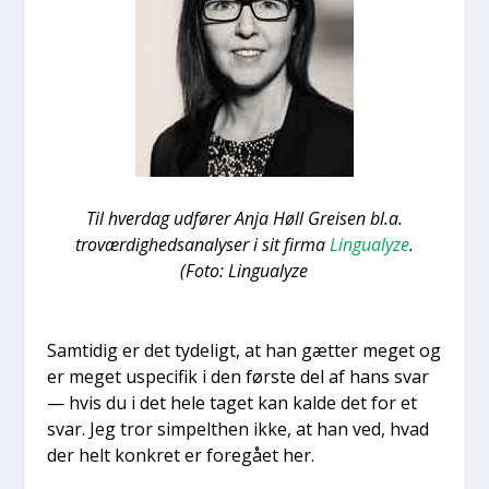
Til hver­dag udfø­rer Anja Høll Grei­sen bl.a.
tro­vær­dig­heds­a­na­ly­ser i sit fir­ma
Lingu­a­lyze
.
(Foto: Lingu­a­lyze
Sam­ti­dig er det tyde­ligt, at han gæt­ter meget og
er meget uspe­ci­fik i den før­ste del af hans svar
— hvis du i det hele taget kan kal­de det for et
svar. Jeg tror sim­pelt­hen ikke, at han ved, hvad
der helt kon­kret er fore­gå­et her.