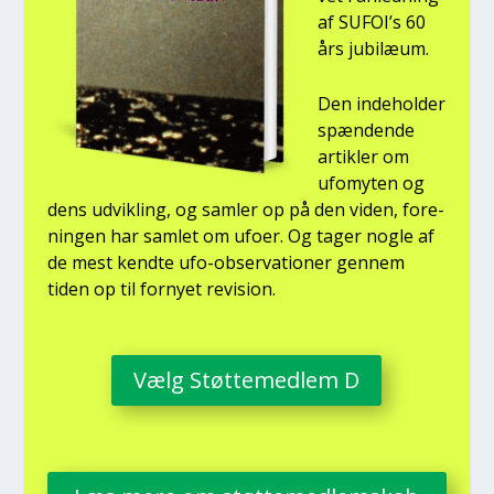
af SUFOI’s 60
års jubilæum.
Den inde­hol­der
spæn­den­de
artik­ler om
ufo­myten og
dens udvik­ling, og sam­ler op på den viden, for­e­
nin­gen har sam­let om ufo­er. Og tager nog­le af
de mest kend­te ufo-obser­va­tio­ner gen­nem
tiden op til for­ny­et revi­sion.
Vælg Støt­te­med­lem D