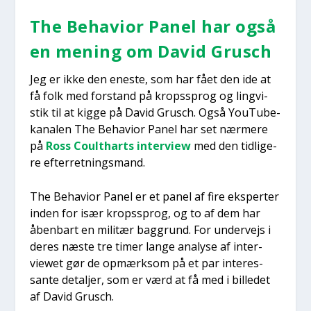
The Behavi­or Panel har også
en mening om David Grusch
Jeg er ikke den ene­ste, som har fået den ide at
få folk med for­stand på kro­p­s­sprog og ling­vi­
stik til at kig­ge på David Grusch. Også YouTu­be-
kana­len The Behavi­or Panel har set nær­me­re
på
Ross Coult­harts inter­view
med den tid­li­ge­
re efter­ret­nings­mand.
The Behavi­or Panel er et panel af fire eks­per­ter
inden for især kro­p­s­sprog, og to af dem har
åben­bart en mili­tær bag­grund. For under­vejs i
deres næste tre timer lan­ge ana­ly­se af inter­
viewet gør de opmærk­som på et par inter­es­
san­te detal­jer, som er værd at få med i bil­le­det
af David Grusch.