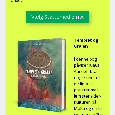
andet?
Vælg Støt­te­med­lem A
Temp­let og
Gra­len
I den­ne bog
påvi­ser Klaus
Aars­l­eff bl.a.
nog­le under­li­
ge lig­heds­
punk­ter mel­
lem ste­nal­der­
kul­tu­ren på
Mal­ta og en til­
sva­ren­de 5.000