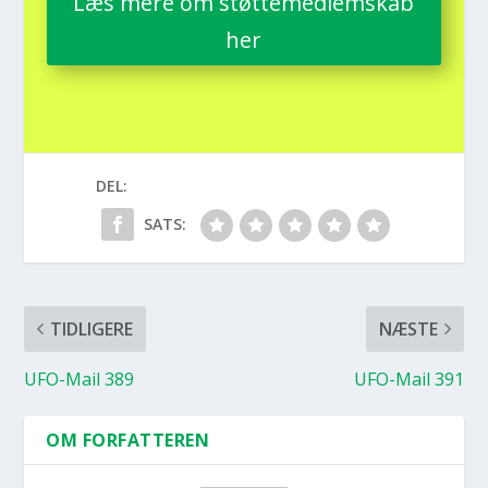
Læs mere om støt­te­med­lem­skab
her
DEL:
SATS:
TIDLIGERE
NÆSTE
UFO-Mail 389
UFO-Mail 391
OM FORFATTEREN