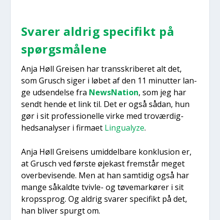
Sva­rer aldrig spe­ci­fikt på
spørgs­må­le­ne
Anja Høll Grei­sen har trans­skri­be­ret alt det,
som Grusch siger i løbet af den 11 minut­ter lan­
ge udsen­del­se fra
News­Na­tion
, som jeg har
sendt hen­de et link til. Det er også sådan, hun
gør i sit pro­fes­sio­nel­le vir­ke med tro­vær­dig­
heds­a­na­ly­ser i fir­ma­et
Lingu­a­lyze
.
Anja Høll Grei­sens umid­del­ba­re kon­klu­sion er,
at Grusch ved før­ste øje­kast frem­står meget
over­be­vi­sen­de. Men at han sam­ti­dig også har
man­ge såkald­te tviv­le- og tøve­mar­kø­rer i sit
kro­p­s­sprog. Og aldrig sva­rer spe­ci­fikt på det,
han bli­ver spurgt om.