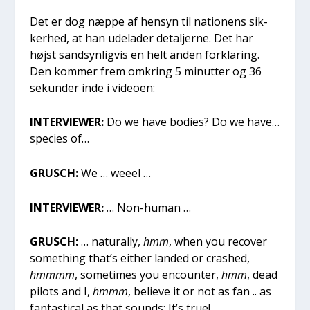
Det er dog næp­pe af hen­syn til natio­nens sik­
ker­hed, at han ude­la­der detal­jer­ne. Det har
højst sand­syn­lig­vis en helt anden for­kla­ring.
Den kom­mer frem omkring 5 minut­ter og 36
sekun­der inde i video­en:
INTERVIEWER:
Do we have bodi­es? Do we have…
spe­cies of…
GRUSCH:
We … wee­el …
INTERVIEWER:
… Non-human …
GRUSCH:
… natu­ral­ly,
hmm
, when you recover
somet­hing that’s eit­her lan­ded or cras­hed,
hmm­mm
, some­ti­mes you enco­un­ter,
hmm
, dead
pilots and I,
hmmm
, belie­ve it or not as fan .. as
fan­ta­sti­cal as that sounds: It’s true!