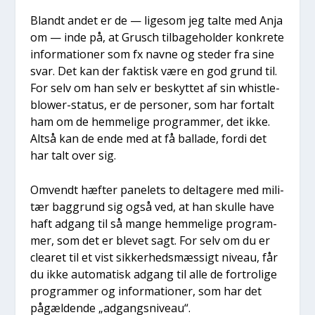
Blandt andet er de — lige­som jeg tal­te med Anja
om — inde på, at Grusch til­ba­ge­hol­der kon­kre­te
infor­ma­tio­ner som fx nav­ne og ste­der fra sine
svar. Det kan der fak­tisk være en god grund til.
For selv om han selv er beskyt­tet af sin whi­st­le­
blower-sta­tus, er de per­so­ner, som har for­talt
ham om de hem­me­li­ge pro­gram­mer, det ikke.
Alt­så kan de ende med at få bal­la­de, for­di det
har talt over sig.
Omvendt hæf­ter pane­lets to del­ta­ge­re med mili­
tær bag­grund sig også ved, at han skul­le have
haft adgang til så man­ge hem­me­li­ge pro­gram­
mer, som det er ble­vet sagt. For selv om du er
clea­ret til et vist sik­ker­heds­mæs­sigt niveau, får
du ikke auto­ma­tisk adgang til alle de for­tro­li­ge
pro­gram­mer og infor­ma­tio­ner, som har det
pågæl­den­de „adgangs­ni­veau“.