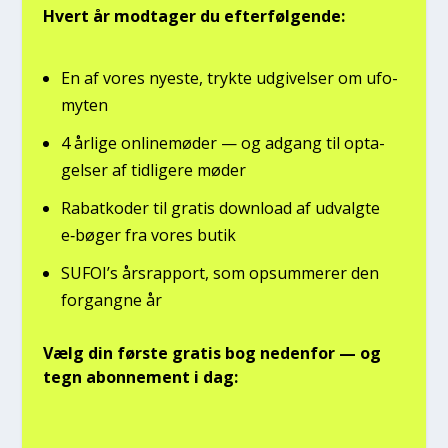
Hvert år mod­ta­ger du efter­føl­gen­de:
En af vores nye­ste, tryk­te udgi­vel­ser om ufo­
myten
4 årli­ge onli­ne­mø­der — og adgang til opta­
gel­ser af tid­li­ge­re møder
Rabat­ko­der til gra­tis down­lo­ad af udvalg­te
e‑bøger fra vores butik
SUFOI’s års­rap­port, som opsum­me­rer den
for­gang­ne år
Vælg din før­ste gra­tis bog neden­for — og
tegn abon­ne­ment i dag: