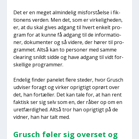
Det er en meget almin­de­lig mis­for­stå­el­se i fik­
tio­nens ver­den. Men det, som er vir­ke­lig­he­den,
er, at du skal gives adgang til hvert enkelt pro­
gram for at kun­ne få adgang til de infor­ma­tio­
ner, doku­men­ter og så vide­re, der hører til pro­
gram­met. Alt­så kan to per­so­ner med sam­me
clea­ring snildt sid­de og have adgang til vidt for­
skel­li­ge pro­gram­mer.
Ende­lig fin­der pane­let fle­re ste­der, hvor Grusch
udvi­ser foragt og vir­ker oprig­tigt oprørt over
det, han for­tæl­ler. Det kan tale for, at han rent
fak­tisk ser sig selv som en, der råber op om en
uret­fær­dig­hed. Alt­så tror han oprig­tigt på de
vid­ner, han har talt med.
Grusch føler sig over­set og