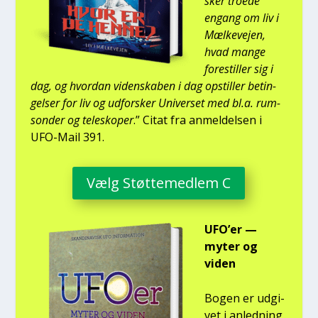
sker tro­e­de
engang om liv i
Mæl­ke­vej­en,
hvad man­ge
fore­stil­ler sig i
dag, og hvor­dan viden­ska­ben i dag opstil­ler betin­
gel­ser for liv og udfor­sker Uni­ver­set med bl.a. rum­
son­der og telesko­per
.” Citat fra anmel­del­sen i
UFO-Mail 391.
Vælg Støt­te­med­lem C
UFO’er —
myter og
viden
Bogen er udgi­
vet i anled­ning