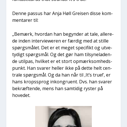
Den­ne pas­sus har Anja Høll Grei­sen dis­se kom­
men­ta­rer til:
„Bemærk, hvor­dan han begyn­der at tale, alle­re­
de inden inter­viewe­ren er fær­dig med at stil­le
spørgs­må­let. Det er et meget spe­ci­fikt og utve­
ty­digt spørgs­mål. Og det gør ham til­sy­ne­la­den­
de util­pas, hvil­ket er et stort opmærk­som­heds­
punkt. Han sva­rer hel­ler ikke på det­te helt cen­
tra­le spørgs­mål. Og da han når til ‚It’s true!’, er
hans kro­p­s­sprog inkon­gru­ent. Dvs. han sva­rer
bekræf­ten­de, mens han sam­ti­dig ryster på
hove­d­et.