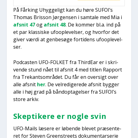
På Får­king Uhyg­ge­ligt kan du høre SUFOI’s
Tho­mas Bris­son Jør­gen­sen i sam­ta­le med Mia i
afsnit 47
og
afsnit 48
. De kom­mer bl.a. ind på
et par klas­si­ske ufoop­le­vel­ser, og hvor­for det
giver vær­di at gen­be­sø­ge for­ti­dens ufoop­le­vel­
ser.
Podca­sten UFO-FOLKET fra Thir­dEar er i skri­
ven­de stund nået til afsnit 4 med tit­len Rap­port
fra Tre­kants­om­rå­det. Du får en over­sigt over
alle afsnit
her
. De vel­re­di­ge­re­de afsnit byg­ger
alle i høj grad på bånd­op­ta­gel­ser fra SUFOI’s
sto­re arkiv.
Skep­ti­ke­re er nog­le svin
UFO-Mails læse­re er løben­de ble­vet præ­sen­te­
ret for Ste­ven Gre­en­stre­ets doku­men­tar­se­rie