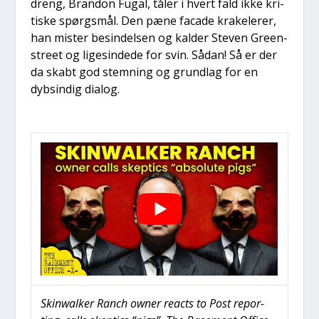
dreng, Bran­don Fugal, tåler i hvert fald ikke kri­
ti­ske spørgs­mål. Den pæne faca­de kra­ke­le­rer,
han mister besin­del­sen og kal­der Ste­ven Gre­en­
stre­et og lige­sin­de­de for svin. Sådan! Så er der
da skabt god stem­ning og grund­lag for en
dybsin­dig dia­log.
Skinwal­ker Ranch owner rea­cts to Post repor­