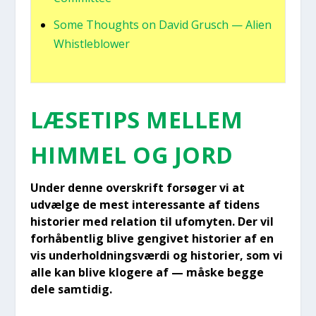
Some Thoughts on David Grusch — Ali­en
Whi­st­le­blower
LÆSE­TIPS MEL­LEM
HIM­MEL OG JORD
Under den­ne over­skrift for­sø­ger vi at
udvæl­ge de mest inter­es­san­te af tidens
histo­ri­er med rela­tion til ufo­myten. Der vil
for­hå­bent­lig bli­ve gen­gi­vet histo­ri­er af en
vis under­hold­nings­vær­di og histo­ri­er, som vi
alle kan bli­ve klo­ge­re af — måske beg­ge
dele sam­ti­dig.