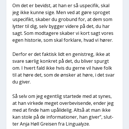
Om det er bevidst, at han er så uspe­ci­fik, skal
jeg ikke kun­ne sige. Men ved at gøre spro­get
uspe­ci­fikt, ska­ber du gro­bund for, at dem som
lyt­ter til dig, selv byg­ger vide­re på det, du har
sagt. Som mod­ta­ge­re ska­ber vi kort sagt vores
egen histo­rie, som skal for­kla­re, hvad vi hører.
Der­for er det fak­tisk lidt en geni­streg, ikke at
sva­re sær­lig kon­kret på det, du bli­ver spurgt
om. I hvert fald ikke hvis du ger­ne vil have folk
til at høre det, som de ønsker at høre, i det svar
du giver.
Så selv om jeg egent­lig star­te­de med at synes,
at han vir­ke­de meget over­be­vi­sen­de, ender jeg
med at fin­de ham upå­li­de­lig. Alt­så at man ikke
kan sto­le på de infor­ma­tio­ner, han giver“, slut­
ter Anja Høll Grei­sen fra Lingu­a­lyze.