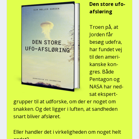
Den sto­re ufo-
afslø­ring
Tro­en på, at
Jor­den får
besøg ude­fra,
har fun­det vej
til den ame­ri­
kan­ske kon­
gres. Både
Pen­ta­gon og
NASA har ned­
sat eks­pert­
grup­per til at udfor­ske, om der er noget om
snak­ken. Og det lig­ger i luf­ten, at sand­he­den
snart bli­ver afslø­ret.
Eller hand­ler det i vir­ke­lig­he­den om noget helt