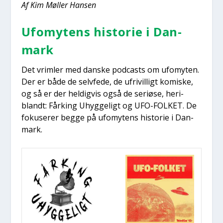
Af Kim Møl­ler Han­sen
Ufo­mytens histo­rie i Dan­
mark
Det vrim­ler med dan­ske podcasts om ufo­myten.
Der er både de selv­fe­de, de ufri­vil­ligt komi­ske,
og så er der hel­dig­vis også de seri­ø­se, her­i­
blandt: Får­king Uhyg­ge­ligt og UFO-FOLKET. De
foku­se­rer beg­ge på ufo­mytens histo­rie i Dan­
mark.