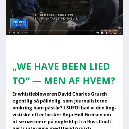
„WE HAVE BEEN LIED
TO“ — MEN AF HVEM?
Er whi­st­le­blowe­ren David Char­les Grusch
egent­lig så påli­de­lig, som jour­na­li­ster­ne
omkring ham påstår? I SUFOI bad vi den ling­
vi­sti­ske efter­for­sker Anja Høll Grei­sen om
at se nær­me­re på nog­le klip fra Ross Coult­
harts inter­view med David Grusch.