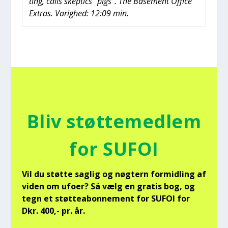
ting, calls skep­ti­cs “pigs”. The Base­ment Offi­ce
Extras. Varig­hed: 12:09 min.
Bliv støt­te­med­lem
for SUFOI
Vil du støt­te sag­lig og nøg­tern for­mid­ling af
viden om ufo­er? Så vælg en gra­tis bog, og
tegn et støt­tea­bon­ne­ment for SUFOI for
Dkr. 400,- pr. år.