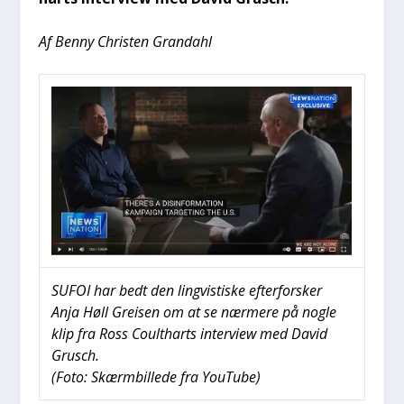
Af Ben­ny Chri­sten Gran­da­hl
SUFOI har bedt den ling­vi­sti­ske efter­for­sker
Anja Høll Grei­sen om at se nær­me­re på nog­le
klip fra Ross Coult­harts inter­view med David
Grusch.
(Foto: Skærm­bil­le­de fra YouTu­be)