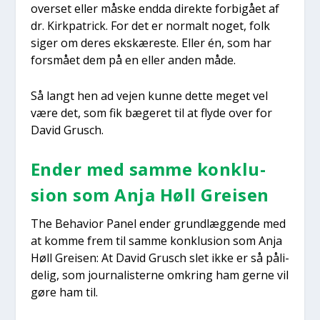
over­set eller måske end­da direk­te for­bi­gå­et af
dr. Kirk­pa­tri­ck. For det er nor­malt noget, folk
siger om deres eks­kæ­re­ste. Eller én, som har
fors­må­et dem på en eller anden måde.
Så langt hen ad vej­en kun­ne det­te meget vel
være det, som fik bæge­ret til at fly­de over for
David Grusch.
Ender med sam­me kon­klu­
sion som Anja Høll Grei­sen
The Behavi­or Panel ender grund­læg­gen­de med
at kom­me frem til sam­me kon­klu­sion som Anja
Høll Grei­sen: At David Grusch slet ikke er så påli­
de­lig, som jour­na­li­ster­ne omkring ham ger­ne vil
gøre ham til.