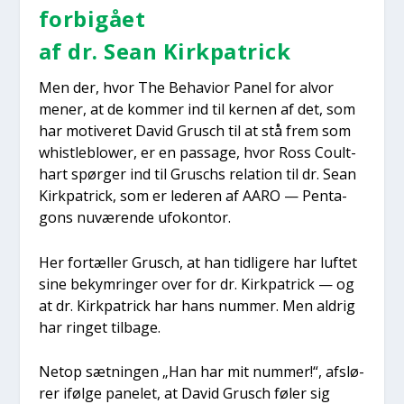
for­bi­gå­et
af dr. Sean Kirk­pa­tri­ck
Men der, hvor The Behavi­or Panel for alvor
mener, at de kom­mer ind til ker­nen af det, som
har moti­ve­ret David Grusch til at stå frem som
whi­st­le­blower, er en pas­sa­ge, hvor Ross Coult­
hart spør­ger ind til Grus­chs rela­tion til dr. Sean
Kirk­pa­tri­ck, som er lede­ren af AARO — Pen­ta­
gons nuvæ­ren­de ufo­kon­tor.
Her for­tæl­ler Grusch, at han tid­li­ge­re har luf­tet
sine bekym­rin­ger over for dr. Kirk­pa­tri­ck — og
at dr. Kirk­pa­tri­ck har hans num­mer. Men aldrig
har rin­get til­ba­ge.
Net­op sæt­nin­gen „Han har mit num­mer!“, afslø­
rer iføl­ge pane­let, at David Grusch føler sig