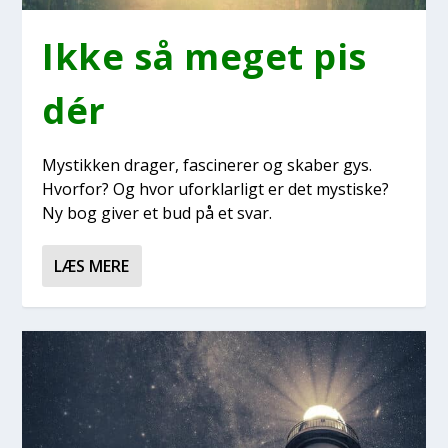
Ikke så meget pis
dér
Mystik­ken dra­ger, fasci­ne­rer og ska­ber gys.
Hvor­for? Og hvor ufor­klar­ligt er det mysti­ske?
Ny bog giver et bud på et svar.
LÆS MERE