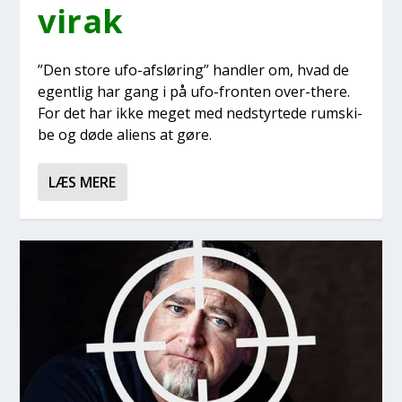
virak
”Den sto­re ufo-afslø­ring” hand­ler om, hvad de
egent­lig har gang i på ufo-fron­ten over-the­re.
For det har ikke meget med nedstyr­te­de rum­ski­
be og døde ali­ens at gøre.
LÆS MERE