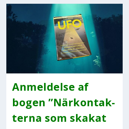
Anmel­del­se af
bogen ”När­kon­tak­
ter­na som ska­kat