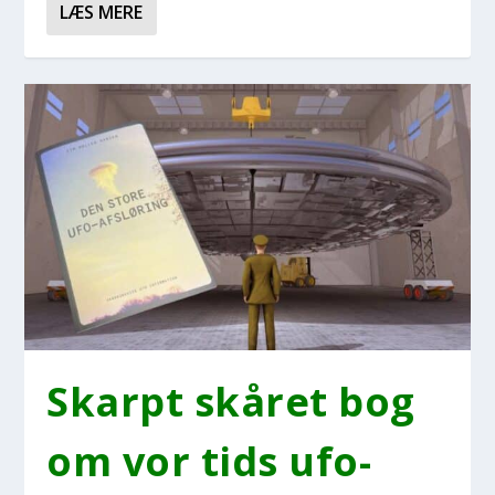
LÆS MERE
Skar­pt skå­ret bog
om vor tids ufo-