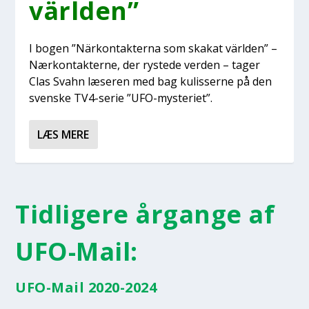
vär­l­den”
I bogen ”När­kon­tak­ter­na som ska­kat vär­l­den” –
Nær­kon­tak­ter­ne, der ryste­de ver­den – tager
Clas Sva­hn læse­ren med bag kulis­ser­ne på den
sven­ske TV4-serie ”UFO-myste­ri­et”.
LÆS MERE
Tidligere årgange af
UFO-Mail:
UFO-Mail 2020-2024