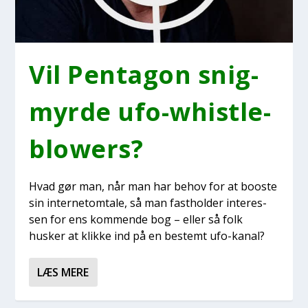
Vil Pen­ta­gon snig­
myr­de ufo-whi­st­le­
blowers?
Hvad gør man, når man har behov for at boo­ste
sin inter­ne­tom­ta­le, så man fast­hol­der inter­es­
sen for ens kom­men­de bog – eller så folk
husker at klik­ke ind på en bestemt ufo-kanal?
LÆS MERE