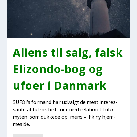
Ali­ens til salg, falsk
Elizon­do-bog og
ufo­er i Dan­mark
SUFOI’s for­mand har udvalgt de mest inter­es­
san­te af tidens histo­ri­er med rela­tion til ufo­
myten, som duk­ke­de op, mens vi fik ny hjem­
mesi­de.