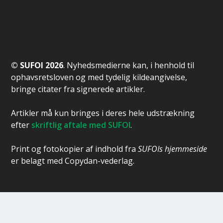
© SUFOI 2026
. Nyhedsmedierne kan, i henhold til
ophavsretsloven og med tydelig kildeangivelse,
bringe citater fra signerede artikler.
Artikler må kun bringes i deres hele udstrækning
efter
skriftlig aftale med SUFOI
.
Print og fotokopier af indhold fra
SUFOIs hjemmeside
er belagt med Copydan-vederlag.
Designet af
Elegant Themes
| Drevet af
WordPress