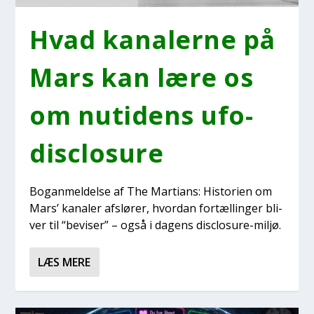
Hvad kana­ler­ne på
Mars kan lære os
om nuti­dens ufo-
disclo­su­re
Bogan­mel­del­se af The Mar­ti­ans: Histo­ri­en om
Mars’ kana­ler afslø­rer, hvor­dan for­tæl­lin­ger bli­
ver til “bevi­ser” – også i dagens disclo­su­re-mil­jø.
LÆS MERE