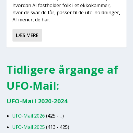
hvor­dan AI fast­hol­der folk i et ekko­kam­mer,
hvor de svar de får, pas­ser til de ufo-hold­nin­ger,
AI mener, de har.
LÆS MERE
Tidligere årgange af
UFO-Mail:
UFO-Mail 2020-2024
UFO-Mail 2026
(425 - ...)
UFO-Mail 2025
(413 - 425)