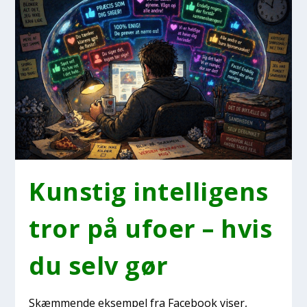
Kun­stig intel­li­gens
tror på ufo­er – hvis
du selv gør
Skæm­men­de eksem­pel fra Face­book viser,