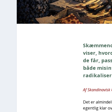
Skæm­men­de
viser, hvor
de får, pas­
både mis­in
radi­ka­li­s
Af Skan­di­na­visk
Det er almin­de­l
egent­lig klar o