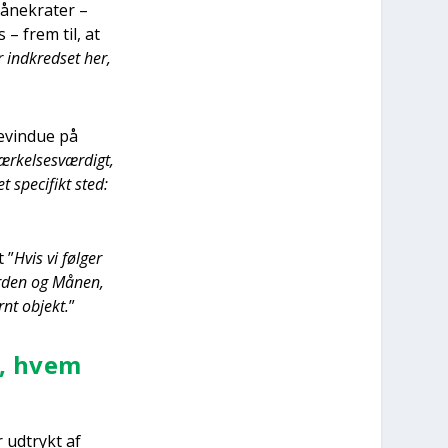
måne­kra­ter –
 – frem til, at
ar ind­kred­set her,
e­vin­due på
­kel­ses­vær­digt,
 spe­ci­fikt sted:
t ”
Hvis vi føl­ger
or­den og Månen,
r­nt objekt.
”
g, hvem
r udtrykt af