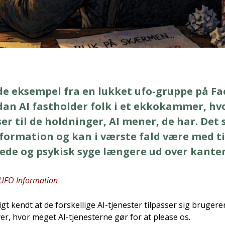
 eksem­pel fra en luk­ket ufo-grup­pe på Fa
­dan AI fast­hol­der folk i et ekko­kam­mer, hv
ser til de hold­nin­ger, AI mener, de har. Det 
­for­ma­tion og kan i vær­ste fald være med ti
e­re­de og psy­kisk syge læn­ge­re ud over kan­ten
 UFO Infor­ma­tion
igt kendt at de for­skel­li­ge AI-tje­ne­ster til­pas­ser sig bru­ge­
ver, hvor meget AI-tje­ne­ster­ne gør for at plea­se os.