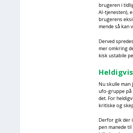
bru­ge­ren i tid­
AI-tje­ne­sten),
bru­ge­rens eksi
men­de så kan vid
Der­ved spre­des 
mer omkring den 
kisk usta­bi­le p
Hel­dig­v
Nu skul­le man jo
ufo-grup­pe på F
det. For hel­dig
kri­ti­ske og ske
Der­for gik der 
pen mane­de til b