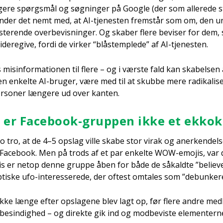
li­ge­re spørgs­mål og søg­nin­ger på Goog­le (der som alle­re­de
 ender det nemt med, at AI-tje­ne­sten frem­står som om, den un
­ste­ren­de over­be­vis­nin­ger. Og ska­ber fle­re bevi­ser for de
e­re­gi­ve, for­di de vir­ker “blåstemp­le­de” af AI-tje­ne­sten.
mis­in­for­ma­tio­nen til fle­re – og i vær­ste fald kan ska­bel­se
enkel­te AI-bru­ger, være med til at skub­be mere radi­ka­li­se­
er­so­ner læn­ge­re ud over kan­ten.
is er Face­book-grup­pen ikke et ekko
 tro, at de 4–5 opslag vil­le ska­be stor virak og aner­ken­del­s
ace­book. Men på trods af et par enkel­te WOW-emo­jis, var de
­vis er net­op den­ne grup­pe åben for både de såkald­te ”belie­
p­ti­ske ufo-inter­es­se­re­de, der oftest omta­les som ”debun­ke­r
ikke læn­ge efter opsla­ge­ne blev lagt op, før fle­re andre med
esin­dig­hed – og direk­te gik ind og mod­be­vi­ste ele­men­ter­ne