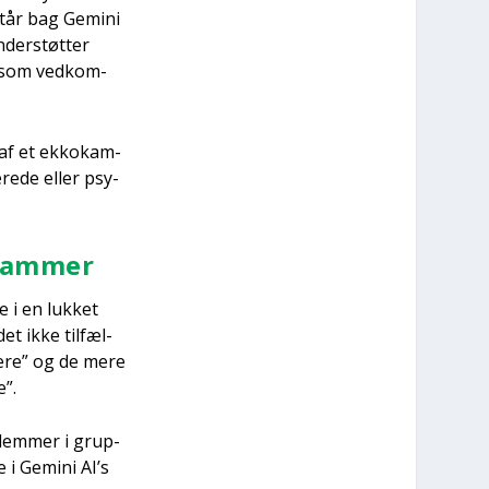
 står bag Gemi­ni
der­støt­ter
m, som ved­kom­
n af et ekko­kam­
re­de eller psy­
­kam­mer
e i en luk­ket
t ikke til­fæl­
ve­re” og de mere
e”.
­lem­mer i grup­
 i Gemi­ni AI’s