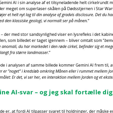
mi­ni AI i sin ana­ly­se af et til­sy­ne­la­den­de helt cir­kel­rundt 
­der meget om super­la­ser-skå­len på Døds­stjer­nen i Star Wars
l­fø­jer et helt nyt lag til din ana­ly­se af grad­vis disclo­su­re. Det du h
d den klas­si­ske geo­lo­gi, vi nor­malt ser på månen.
”
e – der med stor sand­syn­lig­hed viser en lys­re­fleks i det kabi­n
en, som bil­le­det er taget igen­nem – bli­ver omtalt som ”
bemær
e ano­ma­li, du har mar­ke­det i den røde cir­kel, befin­der sig et meget
, langt fra stør­re land­mas­ser.
”
de i ana­ly­sen af sam­me bil­le­de kom­mer Gemi­ni AI frem til, a
der er ”noget” i kredsløb omkring Månen eller i rum­met mel­lem J
­må­let: Er det, vi ser her, en inter­ak­tion mel­lem Jor­den og et ekste
ine AI-svar – og jeg skal for­tæl­le di
er, at for­di AI til­pas­ser sva­ret til hold­nin­ger, der måske e