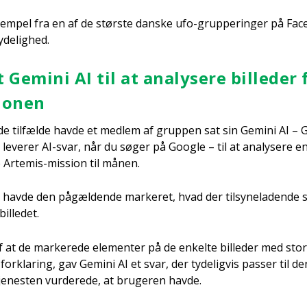
em­pel fra en af de stør­ste dan­ske ufo-grup­pe­rin­ger på Fa
e­lig­hed.
 Gemi­ni AI til at ana­ly­se­re bil­le­der
io­nen
de til­fæl­de hav­de et med­lem af grup­pen sat sin Gemi­ni AI – G
leve­rer AI-svar, når du søger på Goog­le – til at ana­ly­se­re en 
 Arte­mis-mis­sion til månen.
e hav­de den pågæl­den­de mar­ke­ret, hvad der til­sy­ne­la­den­de 
il­le­det.
at de mar­ke­re­de ele­men­ter på de enkel­te bil­le­der med stor
for­kla­ring, gav Gemi­ni AI et svar, der tyde­lig­vis pas­ser til 
­ne­sten vur­de­re­de, at bru­ge­ren hav­de.