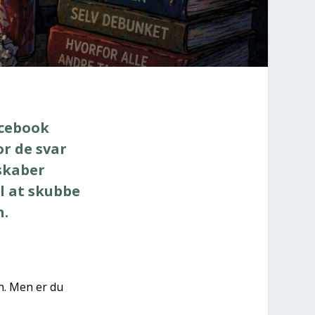
ce­book
or de svar
ska­ber
l at skub­be
.​
ren. Men er du