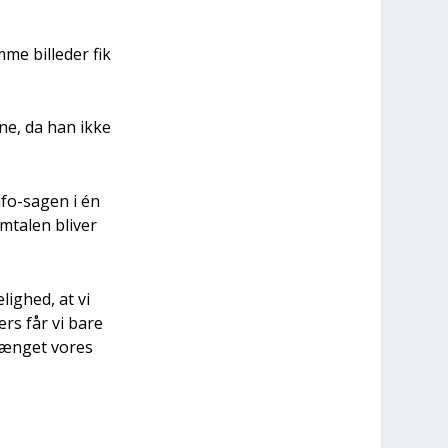
e bil­le­der fik
­ne, da han ikke
 ufo-sagen i én
­ta­len bli­ver
ig­hed, at vi
ers får vi bare
vræn­get vores