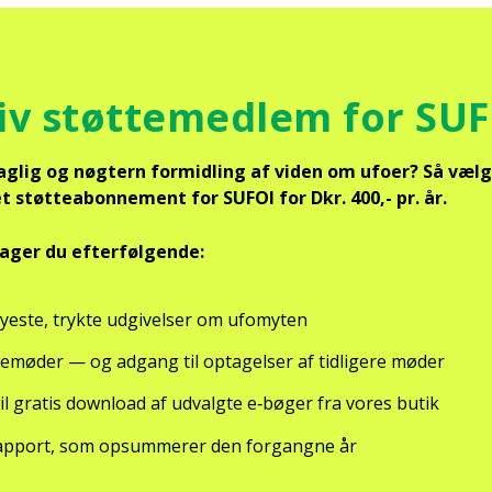
iv støt­te­med­lem for SU
sag­lig og nøg­tern for­mid­ling af viden om ufo­er? Så vælg
 støt­tea­bon­ne­ment for SUFOI for Dkr. 400,- pr. år.
­ger du efter­føl­gen­de:
ye­ste, tryk­te udgi­vel­ser om ufo­myten
­ne­mø­der — og adgang til opta­gel­ser af tid­li­ge­re møder
il gra­tis down­lo­ad af udvalg­te e‑bøger fra vores butik
ap­port, som opsum­me­rer den for­gang­ne år