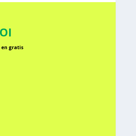
FOI
 en gra­tis