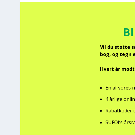
Bl
Vil du støt­te 
bog, og tegn et
Hvert år mod­ta
En af vores n
4 årli­ge onli
Rabat­ko­der t
SUFOI’s års­r