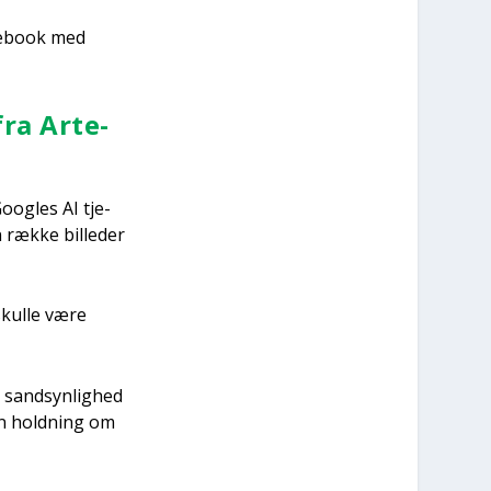
ce­book med
 fra Arte­
oog­les AI tje­
ræk­ke bil­le­der
skul­le være
 sand­syn­lig­hed
den hold­ning om