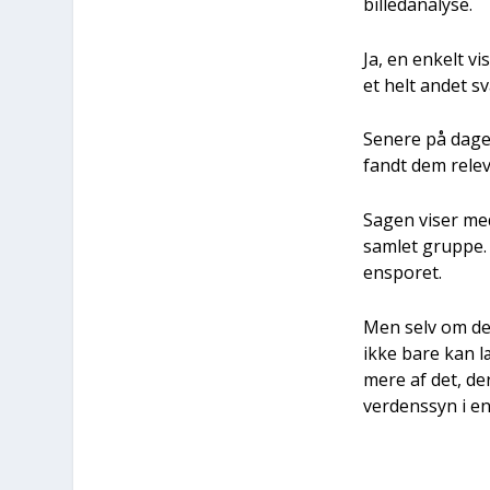
bil­le­d­a­na­ly­se.
Ja, en enkelt v
et helt andet sv
Sene­re på dagen
fandt dem rele­
Sagen viser med 
sam­let grup­pe.
enspo­ret.
Men selv om det 
ikke bare kan læ
mere af det, der
ver­dens­syn i en