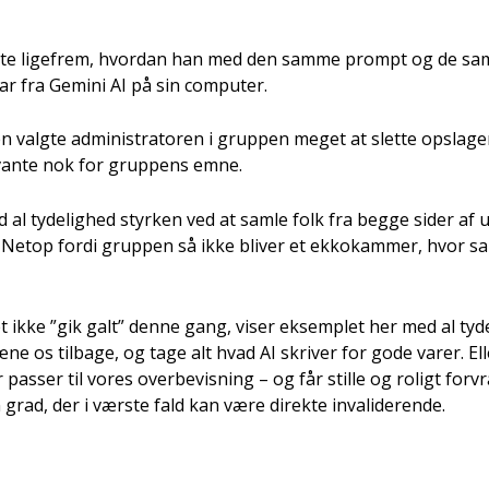
iste lige­frem, hvor­dan han med den sam­me prompt og de sam­m
ar fra Gemi­ni AI på sin com­pu­ter.
 valg­te admi­ni­stra­to­ren i grup­pen meget at slet­te opsla­ge
van­te nok for grup­pens emne.
al tyde­lig­hed styr­ken ved at sam­le folk fra beg­ge sider af
 Net­op for­di grup­pen så ikke bli­ver et ekko­kam­mer, hvor sam
ikke ”gik galt” den­ne gang, viser eksemp­let her med al tyde­l
ne os til­ba­ge, og tage alt hvad AI skri­ver for gode varer. Ell
 pas­ser til vores over­be­vis­ning – og får stil­le og roligt for
 grad, der i vær­ste fald kan være direk­te inva­li­de­ren­de.