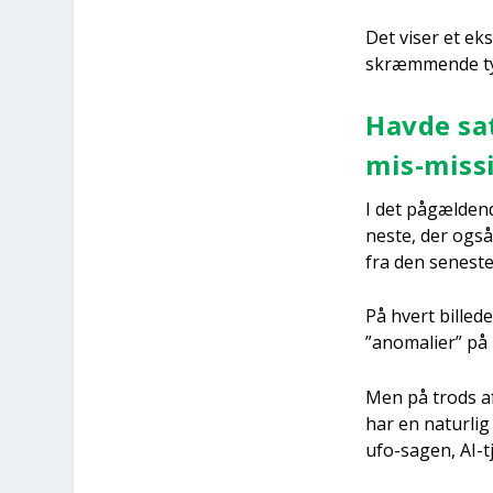
Det viser et eks
skræm­men­de tyd
Hav­de sat
mis-mis­s
I det pågæl­den­
ne­ste, der også 
fra den sene­ste
På hvert bil­le­d
”ano­ma­li­er” på b
Men på trods af 
har en natur­lig 
ufo-sagen, AI-tje