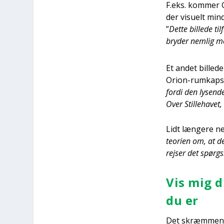
F.eks. kom­mer Ge
der visu­elt min
”
Det­te bil­le­de ti
bry­der nem­lig me
Et andet bil­le­d
Orion-rum­kaps­l
for­di den lysen­d
Over Stil­le­ha­vet
Lidt læn­ge­re ne
teo­ri­en om, at 
rej­ser det spørgs
Vis mig d
du er
Det skræm­men­de 