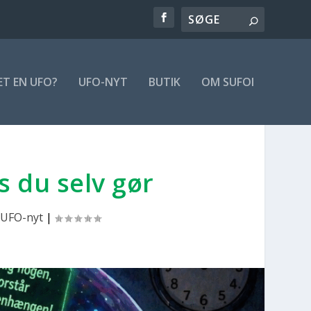
ET EN UFO?
UFO-NYT
BUTIK
OM SUFOI
is du selv gør
UFO-nyt
|