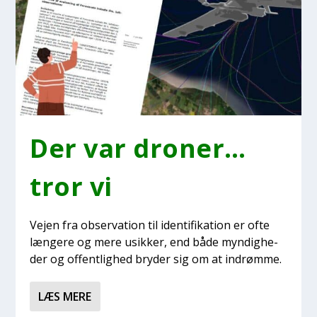
Der var dro­ner…
tror vi
Vej­en fra obser­va­tion til iden­ti­fi­ka­tion er ofte
læn­ge­re og mere usik­ker, end både myn­dig­he­
der og offent­lig­hed bry­der sig om at indrøm­me.
LÆS MERE