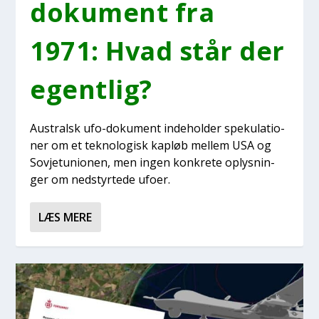
doku­ment fra
1971: Hvad står der
egent­lig?
Australsk ufo-doku­ment inde­hol­der spe­ku­la­tio­
ner om et tek­no­lo­gisk kapløb mel­lem USA og
Sov­je­tu­ni­o­nen, men ingen kon­kre­te oplys­nin­
ger om nedstyr­te­de ufo­er.
LÆS MERE