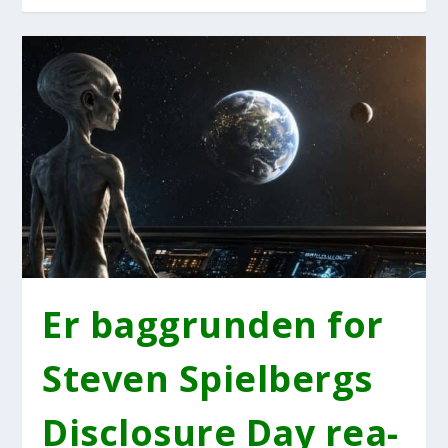
Er bag­grun­den for
Ste­ven Spi­el­bergs
Disclo­su­re Day rea­