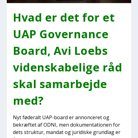
Hvad er det for et
UAP Gover­nan­ce
Board, Avi Loebs
viden­ska­be­li­ge råd
skal sam­ar­bej­de
med?
Nyt føde­ralt UAP-board er annon­ce­ret og
bekræf­tet af ODNI, men doku­men­ta­tio­nen for
dets struk­tur, man­dat og juri­di­ske grund­lag er