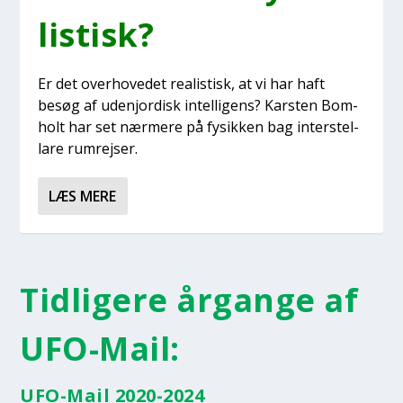
li­stisk?
Er det over­ho­ve­det rea­li­stisk, at vi har haft
besøg af udenjor­disk intel­li­gens? Kar­sten Bom­
holt har set nær­me­re på fysik­ken bag inter­stel­
la­re rum­rej­ser.
LÆS MERE
Tidligere årgange af
UFO-Mail:
UFO-Mail 2020-2024