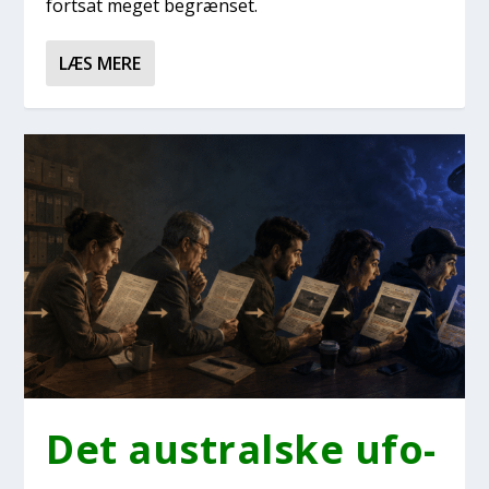
fort­sat meget begræn­set.
LÆS MERE
Det austral­ske ufo-