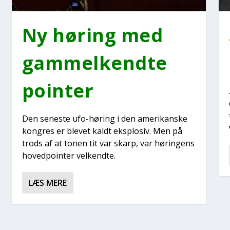
Ny høring med
gam­mel­kend­te
poin­ter
Den sene­ste ufo-høring i den ame­ri­kan­ske
kon­gres er ble­vet kaldt eks­plo­siv. Men på
trods af at tonen tit var skarp, var hørin­gens
hoved­po­in­ter vel­kend­te.
LÆS MERE