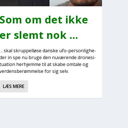
Som om det ikke
er slemt nok …
… skal skrup­pel­lø­se dan­ske ufo-per­son­lig­he­
der in spe nu bru­ge den nuvæ­ren­de dro­ne­si­
tu­a­tion her­hjem­me til at ska­be omta­le og
ver­dens­be­røm­mel­se for sig selv.
LÆS MERE