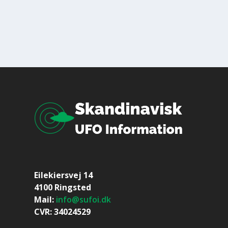
Eilekiersvej 14
4100 Ringsted
Mail:
info@sufoi.dk
CVR: 34024529