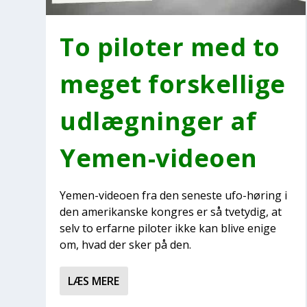
To pilo­ter med to
meget for­skel­li­ge
udlæg­nin­ger af
Yemen-video­en
Yemen-video­en fra den sene­ste ufo-høring i
den ame­ri­kan­ske kon­gres er så tve­ty­dig, at
selv to erfar­ne pilo­ter ikke kan bli­ve eni­ge
om, hvad der sker på den.
LÆS MERE