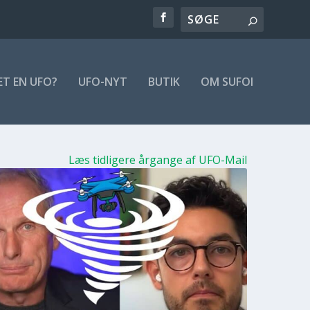
ET EN UFO?
UFO-NYT
BUTIK
OM SUFOI
Læs tidligere årgange af UFO-Mail