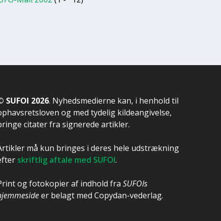
© SUFOI 2026
. Nyhedsmedierne kan, i henhold til
ophavsretsloven og med tydelig kildeangivelse,
bringe citater fra signerede artikler.
Artikler må kun bringes i deres hele udstrækning
efter
skriftlig aftale med SUFOI
.
Print og fotokopier af indhold fra
SUFOIs
hjemmeside
er belagt med Copydan-vederlag.