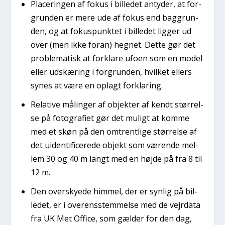
Pla­ce­rin­gen af fokus i bil­le­det anty­der, at for­
grun­den er mere ude af fokus end bag­grun­
den, og at fokus­punk­tet i bil­le­det lig­ger ud
over (men ikke for­an) heg­net. Det­te gør det
pro­ble­ma­tisk at for­kla­re ufo­en som en model
eller udskæ­ring i for­grun­den, hvil­ket ellers
synes at være en oplagt for­kla­ring.
Rela­ti­ve målin­ger af objek­ter af kendt stør­rel­
se på foto­gra­fi­et gør det muligt at kom­me
med et skøn på den omtrent­li­ge stør­rel­se af
det uiden­ti­fi­ce­re­de objekt som væren­de mel­
lem 30 og 40 m langt med en høj­de på fra 8 til
12 m.
Den over­sky­e­de him­mel, der er syn­lig på bil­
le­det, er i over­ens­stem­mel­se med de vej­r­da­ta
fra UK Met Offi­ce, som gæl­der for den dag,