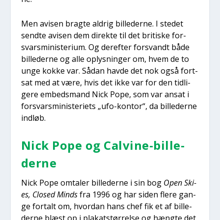
Men avi­sen brag­te aldrig bil­le­der­ne. I ste­det
send­te avi­sen dem direk­te til det bri­ti­ske for­
svars­mi­ni­ste­ri­um. Og der­ef­ter for­svandt både
bil­le­der­ne og alle oplys­nin­ger om, hvem de to
unge kok­ke var. Sådan hav­de det nok også fort­
sat med at være, hvis det ikke var for den tid­li­
ge­re embeds­mand Nick Pope, som var ansat i
for­svars­mi­ni­ste­ri­ets „ufo-kon­tor“, da bil­le­der­ne
ind­løb.
Nick Pope og Cal­vi­ne-bil­le­
der­ne
Nick Pope omta­ler bil­le­der­ne i sin bog
Open Ski­
es, Clo­sed Minds
fra 1996 og har siden fle­re gan­
ge for­talt om, hvor­dan hans chef fik et af bil­le­
der­ne blæst op i pla­kat­stør­rel­se og hæng­te det