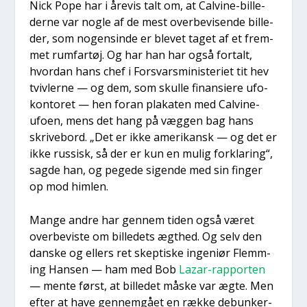
Nick Pope har i åre­vis talt om, at Cal­vi­ne-bil­le­
der­ne var nog­le af de mest over­be­vi­sen­de bil­le­
der, som nogen­sin­de er ble­vet taget af et frem­
met rum­far­tøj. Og har han har også for­talt,
hvor­dan hans chef i For­svars­mi­ni­ste­ri­et tit hev
tviv­ler­ne — og dem, som skul­le finan­si­e­re ufo-
kon­to­ret — hen for­an pla­ka­ten med Cal­vi­ne-
ufo­en, mens det hang på væg­gen bag hans
skri­ve­bord. „Det er ikke ame­ri­kansk — og det er
ikke rus­sisk, så der er kun en mulig for­kla­ring“,
sag­de han, og pege­de sigen­de med sin fin­ger
op mod him­len.
Man­ge andre har gen­nem tiden også været
over­be­vi­ste om bil­le­dets ægt­hed. Og selv den
dan­ske og ellers ret skep­ti­ske inge­ni­ør Flem­m­
ing Han­sen — ham med Bob
Lazar-rap­por­ten
— men­te først, at bil­le­det måske var ægte. Men
efter at have gen­nem­gå­et en ræk­ke debun­ker-