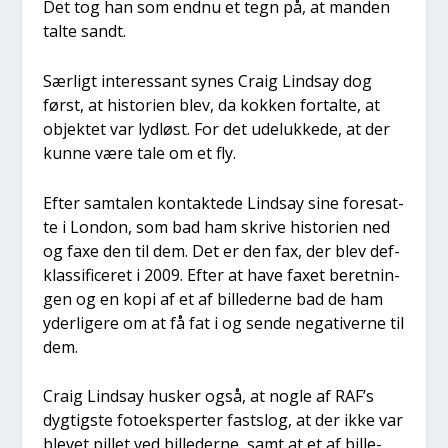
Det tog han som end­nu et tegn på, at man­den
tal­te sandt.
Sær­ligt inter­es­sant synes Craig Lindsay dog
først, at histo­ri­en blev, da kok­ken for­tal­te, at
objek­tet var lyd­løst. For det ude­luk­ke­de, at der
kun­ne være tale om et fly.
Efter sam­ta­len kon­tak­te­de Lindsay sine fore­sat­
te i Lon­don, som bad ham skri­ve histo­ri­en ned
og faxe den til dem. Det er den fax, der blev def­
klas­si­fi­ce­ret i 2009. Efter at have faxet beret­nin­
gen og en kopi af et af bil­le­der­ne bad de ham
yder­li­ge­re om at få fat i og sen­de nega­ti­ver­ne til
dem.
Craig Lindsay husker også, at nog­le af RAF’s
dyg­tig­ste foto­eks­per­ter fastslog, at der ikke var
ble­vet pil­let ved bil­le­der­ne, samt at et af bil­le­