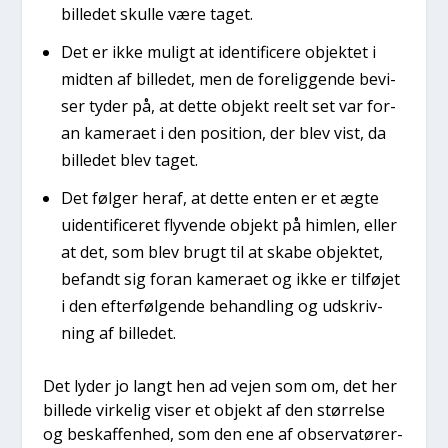
bil­le­det skul­le være taget.
Det er ikke muligt at iden­ti­fi­ce­re objek­tet i
mid­ten af bil­le­det, men de fore­lig­gen­de bevi­
ser tyder på, at det­te objekt reelt set var for­
an kame­ra­et i den posi­tion, der blev vist, da
bil­le­det blev taget.
Det føl­ger her­af, at det­te enten er et ægte
uiden­ti­fi­ce­ret fly­ven­de objekt på him­len, eller
at det, som blev brugt til at ska­be objek­tet,
befandt sig for­an kame­ra­et og ikke er til­fø­jet
i den efter­føl­gen­de behand­ling og udskriv­
ning af bil­le­det.
Det lyder jo langt hen ad vej­en som om, det her
bil­le­de vir­ke­lig viser et objekt af den stør­rel­se
og beskaf­fen­hed, som den ene af obser­va­tø­rer­