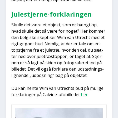
Jule­stjer­ne-for­kla­rin­gen
Skul­le det være et objekt, som er hængt op,
hvad skul­le det så være for noget? Her kom­mer
den bel­gi­ske skep­ti­ker Wim van Utre­cht med et
rig­tigt godt bud. Nem­lig, at der er tale om en
top­stjer­ne fra et jule­træ, hvor den del, du sæt­
ter ned over jule­træ­stop­pen, er taget af. Stjer­
nen er så lagt på siden og foto­gra­fe­ret ind på
bil­le­det. Det vil også for­kla­re den udstød­nings­
lig­nen­de „udpos­ning“ bag på objek­tet.
Du kan hen­te Wim van Utre­chts bud på muli­ge
for­kla­rin­ger på Cal­vi­ne-ufo­bil­le­det
her
.