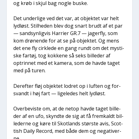
og krøb i skjul bag nog­le buske.
Det under­li­ge ved det var, at objek­tet var helt
lyd­løst. Stil­he­den blev dog snart brudt af et par
— sand­syn­lig­vis Har­ri­er GR.7 — jager­fly, som
kom drø­nen­de for at se på objek­tet. Og mens
det ene fly cirk­le­de en gang rundt om det mysti­
ske far­tøj, tog kok­ke­ne så seks bil­le­der af
optrin­net med et kame­ra, som de hav­de taget
med på turen.
Der­ef­ter fløj objek­tet lodret op i luf­ten og for­
svandt i høj fart — lige­le­des helt lyd­løst.
Over­be­vi­ste om, at de net­op hav­de taget bil­le­
der af en ufo, skynd­te de sig at få frem­kaldt bil­
le­der­ne og køre til Skot­lands stør­ste avis, Scot­
tish Daily Record, med både dem og nega­ti­ver­
ne.