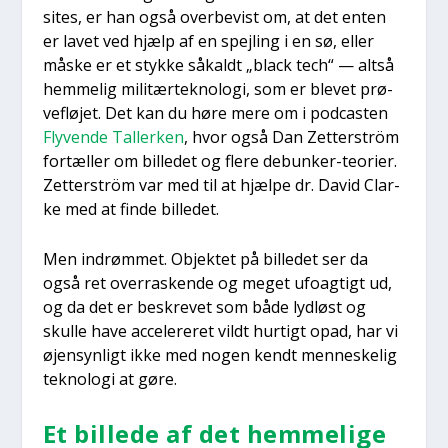
sites, er han også over­be­vist om, at det enten
er lavet ved hjælp af en spej­ling i en sø, eller
måske er et styk­ke såkaldt „bla­ck tech“ — alt­så
hem­me­lig mili­tær­tek­no­lo­gi, som er ble­vet prø­
ve­flø­jet. Det kan du høre mere om i podca­sten
Fly­ven­de Tal­ler­ken
, hvor også Dan Zet­ter­ström
for­tæl­ler om bil­le­det og fle­re debun­ker-teo­ri­er.
Zet­ter­ström var med til at hjæl­pe dr. David Clar­
ke med at fin­de bil­le­det.
Men indrøm­met. Objek­tet på bil­le­det ser da
også ret over­ra­sken­de og meget ufo­ag­tigt ud,
og da det er beskre­vet som både lyd­løst og
skul­le have acce­le­re­ret vildt hur­tigt opad, har vi
øjen­syn­ligt ikke med nogen kendt men­ne­ske­lig
tek­no­lo­gi at gøre.
Et bil­le­de af det hem­me­li­ge