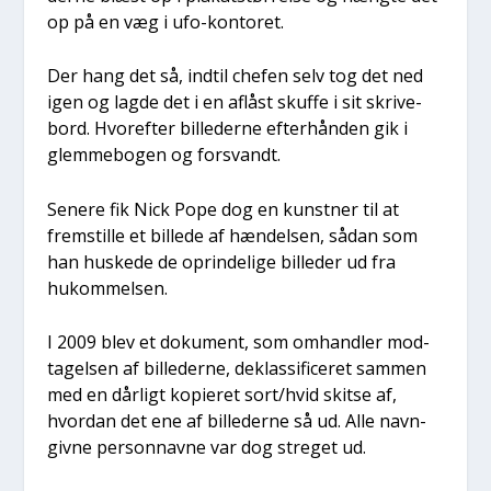
op på en væg i ufo-kon­to­ret.
Der hang det så, ind­til che­fen selv tog det ned
igen og lag­de det i en aflåst skuf­fe i sit skri­ve­
bord. Hvor­ef­ter bil­le­der­ne efter­hån­den gik i
glem­me­bo­gen og for­svandt.
Sene­re fik Nick Pope dog en kunst­ner til at
frem­stil­le et bil­le­de af hæn­del­sen, sådan som
han huske­de de oprin­de­li­ge bil­le­der ud fra
hukom­mel­sen.
I 2009 blev et doku­ment, som omhand­ler mod­
ta­gel­sen af bil­le­der­ne, deklas­si­fi­ce­ret sam­men
med en dår­ligt kopi­e­ret sort/hvid skit­se af,
hvor­dan det ene af bil­le­der­ne så ud. Alle navn­
giv­ne per­son­nav­ne var dog stre­get ud.