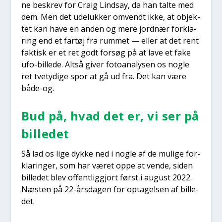
ne beskrev for Craig Lindsay, da han tal­te med
dem. Men det ude­luk­ker omvendt ikke, at objek­
tet kan have en anden og mere jord­nær for­kla­
ring end et far­tøj fra rum­met — eller at det rent
fak­tisk er et ret godt for­søg på at lave et fake
ufo-bil­le­de. Alt­så giver foto­a­na­ly­sen os nog­le
ret tve­ty­di­ge spor at gå ud fra. Det kan være
både-og.
Bud på, hvad det er, vi ser på
bil­le­det
Så lad os lige dyk­ke ned i nog­le af de muli­ge for­
kla­rin­ger, som har været oppe at ven­de, siden
bil­le­det blev offent­lig­gjort først i august 2022.
Næsten på 22-års­da­gen for opta­gel­sen af bil­le­
det.