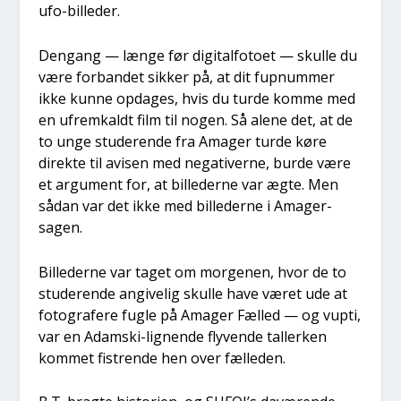
ufo-bil­le­der.
Den­gang — læn­ge før digi­tal­fo­to­et — skul­le du
være for­ban­det sik­ker på, at dit fup­num­mer
ikke kun­ne opda­ges, hvis du tur­de kom­me med
en ufrem­kaldt film til nogen. Så ale­ne det, at de
to unge stu­de­ren­de fra Ama­ger tur­de køre
direk­te til avi­sen med nega­ti­ver­ne, bur­de være
et argu­ment for, at bil­le­der­ne var ægte. Men
sådan var det ikke med bil­le­der­ne i Ama­ger-
sagen.
Bil­le­der­ne var taget om mor­ge­nen, hvor de to
stu­de­ren­de angi­ve­lig skul­le have været ude at
foto­gra­fe­re fug­le på Ama­ger Fæl­led — og vup­ti,
var en Adam­ski-lig­nen­de fly­ven­de tal­ler­ken
kom­met fistren­de hen over fæl­leden.