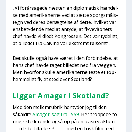
„Vi for­år­sa­ge­de næsten en diplo­ma­tisk hæn­del­
se med ame­ri­ka­ner­ne ved at sæt­te spørgs­måls­
tegn ved deres benæg­tel­se af det­te, hvil­ket var
ens­be­ty­den­de med at anty­de, at fly­ve­våb­nets
chef hav­de vild­ledt Kon­gres­sen. Det var tyde­ligt,
at bil­le­det fra Cal­vi­ne var ekstremt føl­somt“.
Det skul­le også have været i den for­bin­del­se, at
hans chef hav­de taget bil­le­det ned fra væg­gen.
Men hvor­for skul­le ame­ri­ka­ner­ne teste et top­
hem­me­ligt fly et sted over Scot­land?
Lig­ger Ama­ger i Skot­land?
Med den mel­lem­ru­brik hen­ty­der jeg til den
såkald­te
Ama­ger-sag fra 1959
. Her trop­pe­de to
unge stu­de­ren­de også op på en avis­re­dak­tion
— i det­te til­fæl­de B.T. — med en frisk film med