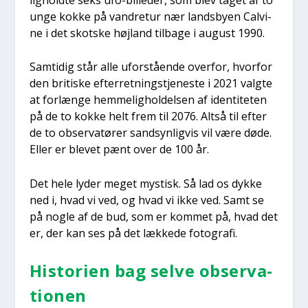
unge kok­ke på van­dre­tur nær lands­by­en Cal­vi­
ne i det skot­ske højland til­ba­ge i august 1990.
Sam­ti­dig står alle ufor­stå­en­de over­for, hvor­for
den bri­ti­ske efter­ret­ning­s­tje­ne­ste i 2021 valg­te
at for­læn­ge hem­me­lig­hol­del­sen af iden­ti­te­ten
på de to kok­ke helt frem til 2076. Alt­så til efter
de to obser­va­tø­rer sand­syn­lig­vis vil være døde.
Eller er ble­vet pænt over de 100 år.
Det hele lyder meget mystisk. Så lad os dyk­ke
ned i, hvad vi ved, og hvad vi ikke ved. Samt se
på nog­le af de bud, som er kom­met på, hvad det
er, der kan ses på det læk­ke­de foto­gra­fi.
Histo­ri­en bag sel­ve obser­va­
tio­nen