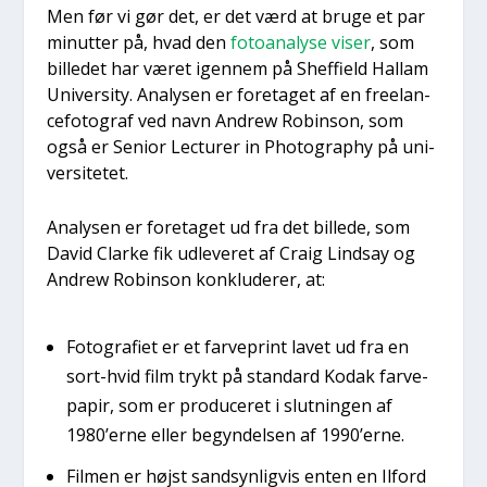
Men før vi gør det, er det værd at bru­ge et par
minut­ter på, hvad den
foto­a­na­ly­se viser
, som
bil­le­det har været igen­nem på Shef­fi­eld Hal­lam
Uni­ver­si­ty. Ana­ly­sen er fore­ta­get af en fre­elan­
ce­fo­to­graf ved navn Andrew Robin­son, som
også er Seni­or Lec­tu­rer in Pho­to­grap­hy på uni­
ver­si­te­tet.
Ana­ly­sen er fore­ta­get ud fra det bil­le­de, som
David Clar­ke fik udle­ve­ret af Craig Lindsay og
Andrew Robin­son kon­klu­de­rer, at:
Foto­gra­fi­et er et far­ve­print lavet ud fra en
sort-hvid film trykt på stan­dard Kodak far­ve­
pa­pir, som er pro­du­ce­ret i slut­nin­gen af
1980’erne eller begyn­del­sen af 1990’erne.
Fil­men er højst sand­syn­lig­vis enten en Ilford