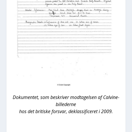
Doku­men­tet, som beskri­ver mod­ta­gel­sen af Cal­vi­ne-
bil­le­der­ne
hos det bri­ti­ske for­svar, deklas­si­fi­ce­ret i 2009.