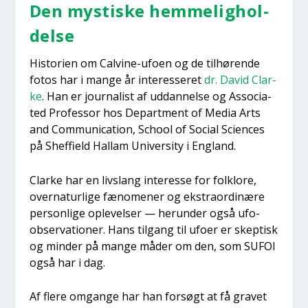
Den mysti­ske hem­me­lig­hol­
del­se
Histo­ri­en om Cal­vi­ne-ufo­en og de til­hø­ren­de
fotos har i man­ge år inter­es­se­ret
dr. David Clar­
ke
. Han er jour­na­list af uddan­nel­se og Asso­ci­a­
ted Pro­fes­sor hos Depart­ment of Media Arts
and Com­mu­ni­ca­tion, School of Soci­al Sci­en­ces
på Shef­fi­eld Hal­lam Uni­ver­si­ty i Eng­land.
Clar­ke har en livslang inter­es­se for folkl­o­re,
over­na­tur­li­ge fæno­me­ner og ekstra­or­di­næ­re
per­son­li­ge ople­vel­ser — her­un­der også ufo-
obser­va­tio­ner. Hans til­gang til ufo­er er skep­tisk
og min­der på man­ge måder om den, som SUFOI
også har i dag.
Af fle­re omgan­ge har han for­søgt at få gra­vet