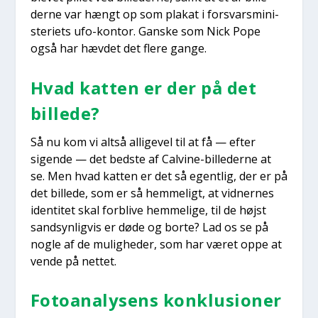
der­ne var hængt op som pla­kat i for­svars­mi­ni­
ste­ri­ets ufo-kon­tor. Gan­ske som Nick Pope
også har hæv­det det fle­re gan­ge.
Hvad kat­ten er der på det
bil­le­de?
Så nu kom vi alt­så alli­ge­vel til at få — efter
sigen­de — det bed­ste af Cal­vi­ne-bil­le­der­ne at
se. Men hvad kat­ten er det så egent­lig, der er på
det bil­le­de, som er så hem­me­ligt, at vid­ner­nes
iden­ti­tet skal for­bli­ve hem­me­li­ge, til de højst
sand­syn­lig­vis er døde og bor­te? Lad os se på
nog­le af de mulig­he­der, som har været oppe at
ven­de på net­tet.
Foto­a­na­ly­sens kon­klu­sio­ner