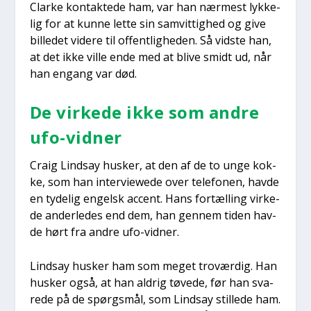
Clar­ke kon­tak­te­de ham, var han nær­mest lyk­ke­
lig for at kun­ne let­te sin samvit­tig­hed og give
bil­le­det vide­re til offent­lig­he­den. Så vid­ste han,
at det ikke vil­le ende med at bli­ve smidt ud, når
han engang var død.
De vir­ke­de ikke som andre
ufo-vid­ner
Craig Lindsay husker, at den af de to unge kok­
ke, som han inter­viewe­de over tele­fo­nen, hav­de
en tyde­lig engelsk accent. Hans for­tæl­ling vir­ke­
de ander­le­des end dem, han gen­nem tiden hav­
de hørt fra andre ufo-vid­ner.
Lindsay husker ham som meget tro­vær­dig. Han
husker også, at han aldrig tøve­de, før han sva­
re­de på de spørgs­mål, som Lindsay stil­le­de ham.