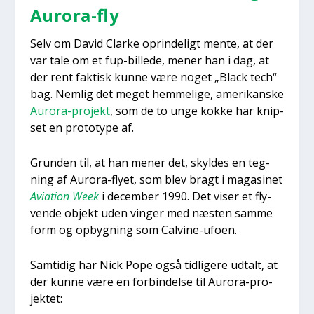
Aur­ora-fly
Selv om David Clar­ke oprin­de­ligt men­te, at der
var tale om et fup-bil­le­de, mener han i dag, at
der rent fak­tisk kun­ne være noget „Bla­ck tech“
bag. Nem­lig det meget hem­me­li­ge, ame­ri­kan­ske
Aur­ora-pro­jekt
, som de to unge kok­ke har knip­
set en pro­to­ty­pe af.
Grun­den til, at han mener det, skyl­des en teg­
ning af Aur­ora-fly­et, som blev bragt i maga­si­net
Avi­a­tion Week
i decem­ber 1990. Det viser et fly­
ven­de objekt uden vin­ger med næsten sam­me
form og opbyg­ning som Cal­vi­ne-ufo­en.
Sam­ti­dig har Nick Pope også tid­li­ge­re udtalt, at
der kun­ne være en for­bin­del­se til Aur­ora-pro­
jek­tet: