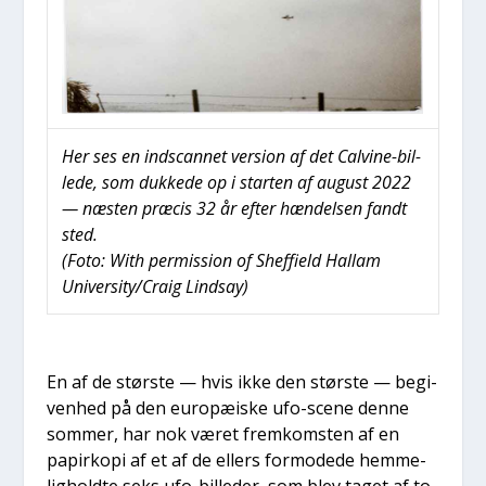
Her ses en indscan­net ver­sion af det Cal­vi­ne-bil­
le­de, som duk­ke­de op i star­ten af august 2022
— næsten præ­cis 32 år efter hæn­del­sen fandt
sted.
(Foto: With per­mis­sion of Shef­fi­eld Hal­lam
University/Craig Lindsay)
En af de stør­ste — hvis ikke den stør­ste — begi­
ven­hed på den euro­pæ­i­ske ufo-sce­ne den­ne
som­mer, har nok været frem­kom­sten af en
papirko­pi af et af de ellers for­mode­de hem­me­
lig­hold­te seks ufo-bil­le­der, som blev taget af to