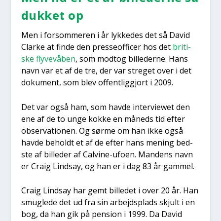
duk­ket op
Men i for­som­me­ren i år lyk­ke­des det så David
Clar­ke at fin­de den pres­seof­fi­cer hos det
bri­ti­
ske fly­ve­vå­ben
, som modt­og bil­le­der­ne. Hans
navn var et af de tre, der var stre­get over i det
doku­ment, som blev offent­lig­gjort i 2009.
Det var også ham, som hav­de inter­viewet den
ene af de to unge kok­ke en måneds tid efter
obser­va­tio­nen. Og sør­me om han ikke også
hav­de beholdt et af de efter hans mening bed­
ste af bil­le­der af Cal­vi­ne-ufo­en. Man­dens navn
er Craig Lindsay, og han er i dag 83 år gam­mel.
Craig Lindsay har gemt bil­le­det i over 20 år. Han
smug­le­de det ud fra sin arbejds­plads skjult i en
bog, da han gik på pen­sion i 1999. Da David