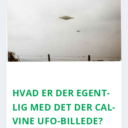
HVAD ER DER EGENT­
LIG MED DET DER CAL­
VI­NE UFO-BIL­LE­DE?