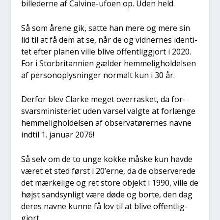
bil­le­der­ne af Cal­vi­ne-ufo­en op. Uden held.
Så som åre­ne gik, sat­te han mere og mere sin
lid til at få dem at se, når de og vid­ner­nes iden­ti­
tet efter pla­nen vil­le bli­ve offent­lig­gjort i 2020.
For i Stor­bri­tan­ni­en gæl­der hem­me­lig­hol­del­sen
af per­so­nop­lys­nin­ger nor­malt kun i 30 år.
Der­for blev Clar­ke meget over­ra­sket, da for­
svars­mi­ni­ste­ri­et uden var­sel valg­te at for­læn­ge
hem­me­lig­hol­del­sen af obser­va­tø­rer­nes nav­ne
ind­til 1. janu­ar 2076!
Så selv om de to unge kok­ke måske kun hav­de
været et sted først i 20’erne, da de obser­ve­re­de
det mær­ke­li­ge og ret sto­re objekt i 1990, vil­le de
højst sand­syn­ligt være døde og bor­te, den dag
deres nav­ne kun­ne få lov til at bli­ve offent­lig­
gjort.