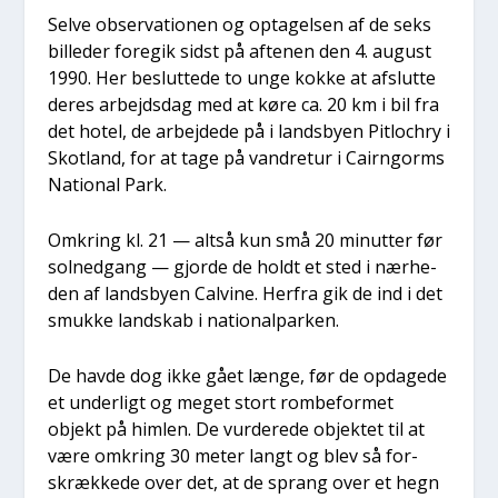
Sel­ve obser­va­tio­nen og opta­gel­sen af de seks
bil­le­der fore­gik sidst på afte­nen den 4. august
1990. Her beslut­te­de to unge kok­ke at afslut­te
deres arbejds­dag med at køre ca. 20 km i bil fra
det hotel, de arbej­de­de på i lands­by­en Pit­lo­chry i
Skot­land, for at tage på van­dre­tur i Cair­ngorms
Natio­nal Park.
Omkring kl. 21 — alt­så kun små 20 minut­ter før
sol­ned­gang — gjor­de de holdt et sted i nær­he­
den af lands­by­en Cal­vi­ne. Her­fra gik de ind i det
smuk­ke land­skab i natio­nal­par­ken.
De hav­de dog ikke gået læn­ge, før de opda­ge­de
et under­ligt og meget stort rom­be­for­met
objekt på him­len. De vur­de­re­de objek­tet til at
være omkring 30 meter langt og blev så for­
skræk­ke­de over det, at de sprang over et hegn