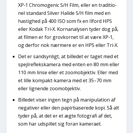
XP‑1 Chro­mo­ge­nic S/H Film, eller en tra­di­tio­
nel stan­dard Sil­ver Hali­de S/H film med en
hastig­hed på 400 ISO som fx en Ilford HP5
eller Kodak Tri‑X. Kor­n­a­na­ly­sen tyder dog på,
at fil­men er for grov­kor­net til at være XP‑1,
og der­for nok nær­me­re er en HP5 eller Tri‑X.
Det er sand­syn­ligt, at bil­le­det er taget med et
spejl­re­fleks­ka­me­ra med enten en 80 mm eller
110 mm lin­se eller et zoo­mob­jek­tiv. Eller med
et lil­le kom­pakt-kame­ra med et 35–70 mm
eller lig­nen­de zoo­mob­jek­tiv.
Bil­le­det viser ingen tegn på mani­pu­la­tion af
nega­ti­ver eller den papir­ba­se­re­de kopi. Så alt
tyder på, at det er et ægte foto­gra­fi af det,
som har udspil­let sig for­an kame­ra­et.