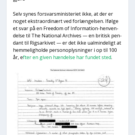
Selv synes for­svars­mi­ni­ste­ri­et ikke, at der er
noget ekstra­or­di­nært ved for­læn­gel­sen. Iføl­ge
et svar på en Fre­edom of Infor­ma­tion-hen­ven­
del­se til The Natio­nal Archi­ves — en bri­tisk pen­
dant til Rigs­ar­ki­vet — er det ikke ual­min­de­ligt at
hem­me­lig­hol­de per­so­nop­lys­nin­ger i op til 100
år, e
fter en given hæn­del­se har fun­det sted
.