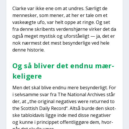
Clar­ke var ikke ene om at undres. Sær­ligt de
men­ne­sker, som mener, at her er tale om et
vaske­æg­te ufo, var helt oppe at rin­ge. Og set
fra den­ne skri­bents ver­dens­hjør­ne vir­ker det da
også meget mystisk og ufor­stå­e­ligt — ja, det er
nok nær­mest det mest besyn­der­li­ge ved hele
den­ne histo­rie.
Og så bli­ver det end­nu mær­
ke­li­ge­re
Men det skal bli­ve end­nu mere besyn­der­ligt. For
i selv­sam­me svar fra The Natio­nal Archi­ves står
der, at „the ori­gi­nal nega­ti­ves were retur­ned to
the Scot­tish Daily Record“. Alt­så bur­de den skot­
ske tabloi­da­vis lig­ge inde med dis­se nega­ti­ver
og kun­ne i prin­cip­pet offent­lig­gø­re dem, hvor­