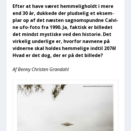
Efter at have været hem­me­lig­holdt i mere
end 30 år, duk­ke­de der plud­se­lig et eksem­
plar op af det næsten sag­noms­pund­ne Cal­vi­
ne ufo-foto fra 1990. Ja, fak­tisk er bil­le­det
det mindst mysti­ske ved den histo­rie. Det
vir­ke­lig under­li­ge er, hvor­for nav­ne­ne på
vid­ner­ne skal hol­des hem­me­li­ge ind­til 2076!
Hvad er det dog, der er på det bil­le­de?
Af Ben­ny Chri­sten Gran­da­hl