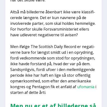
når det skul­le være.
Alt­så må bil­le­der­ne åben­bart ikke være klas­si­fi­
ce­re­de læn­ge­re. Det er kun nav­ne­ne på de
invol­ve­re­de par­ter, som skal hol­des hem­me­li­ge.
For hvor­for skul­le For­svars­mi­ni­ste­ri­et ellers
have udle­ve­ret nega­ti­ver­ne til avi­sen?
Men iføl­ge The Scot­tish Daily Record er nega­ti­
ver­ne bare for længst smidt ud i en opryd­ning,
for­di ved­kom­men­de som stod for opryd­nin­gen,
ikke hav­de for­stand på, hvad der var på dem.
Sand­syn­lig­vis, for­di ufo­er i den mel­lem­lig­gen­de
peri­o­de ikke har haft en lige så stor offent­lig
opmærk­som­hed, som efter den ame­ri­kan­ske
kon­gres og Pen­ta­gon fik et anfald af
ufo­ma­nia
i
star­ten af det­te årti.
Men nu er et af bil­le­der­ne så