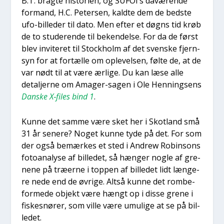
B.T. brag­te histo­ri­en, og SUFOI’s davæ­ren­de
for­mand, H.C. Peter­sen, kald­te dem de bed­ste
ufo-bil­le­der til dato. Men efter et døgns tid krøb
de to stu­de­ren­de til beken­del­se. For da de først
blev invi­te­ret til Sto­ck­holm af det sven­ske fjern­
syn for at for­tæl­le om ople­vel­sen, føl­te de, at de
var nødt til at være ærli­ge. Du kan læse alle
detal­jer­ne om Ama­ger-sagen i Ole Hen­nings­ens
Dan­ske X‑files bind 1
.
Kun­ne det sam­me være sket her i Skot­land små
31 år sene­re? Noget kun­ne tyde på det. For som
der også bemær­kes et sted i Andrew Robin­sons
foto­a­na­ly­se af bil­le­det, så hæn­ger nog­le af gre­
ne­ne på træ­er­ne i top­pen af bil­le­det lidt læn­ge­
re nede end de øvri­ge. Alt­så kun­ne det rom­be­
for­me­de objekt være hængt op i dis­se gre­ne i
fiskes­nø­rer, som vil­le være umu­li­ge at se på bil­
le­det.