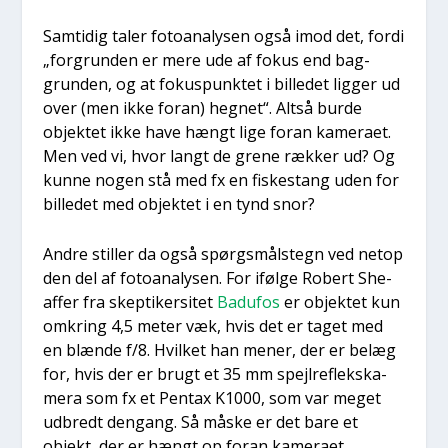
Sam­ti­dig taler foto­a­na­ly­sen også imod det, for­di
„for­grun­den er mere ude af fokus end bag­
grun­den, og at fokus­punk­tet i bil­le­det lig­ger ud
over (men ikke for­an) heg­net“. Alt­så bur­de
objek­tet ikke have hængt lige for­an kame­ra­et.
Men ved vi, hvor langt de gre­ne ræk­ker ud? Og
kun­ne nogen stå med fx en fiske­stang uden for
bil­le­det med objek­tet i en tynd snor?
Andre stil­ler da også spørgs­måls­tegn ved net­op
den del af foto­a­na­ly­sen. For iføl­ge Robert She­
af­fer fra skep­ti­ker­si­tet
Badu­fos
er objek­tet kun
omkring 4,5 meter væk, hvis det er taget med
en blæn­de f/8. Hvil­ket han mener, der er belæg
for, hvis der er brugt et 35 mm spejl­re­fleks­ka­
me­ra som fx et Pen­tax K1000, som var meget
udbredt den­gang. Så måske er det bare et
objekt, der er hængt op for­an kame­ra­et.