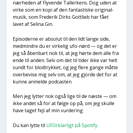
nær­he­den af Fly­ven­de Tal­ler­kens. Dog uden at
vir­ke som en kopi af den fan­ta­sti­ske ori­gi­nal­
mu­sik, som Fre­de­rik Dirks Gott­lieb har fået
lavet af Seli­na Gin.
Epi­so­der­ne er abso­lut til den lidt lan­ge side,
med­min­dre du er vir­ke­lig ufo-nørd — og det er
jeg så åben­bart nok til, at jeg hør­te dem alle fra
ende til anden. Selv om det til tider ikke var helt
sundt for blod­tryk­ket, og jeg fle­re gan­ge måt­te
over­be­vi­se mig selv om, at jeg gjor­de det for at
kun­ne anmel­de podca­sten.
Men jeg lyt­ter nok også lige til de næste — om
ikke andet så for at føl­ge op på, om jeg skul­le
have taget fejl af min vur­de­ring.
Du kan lyt­te til
UFOr­klar­ligt på Spo­ti­fy