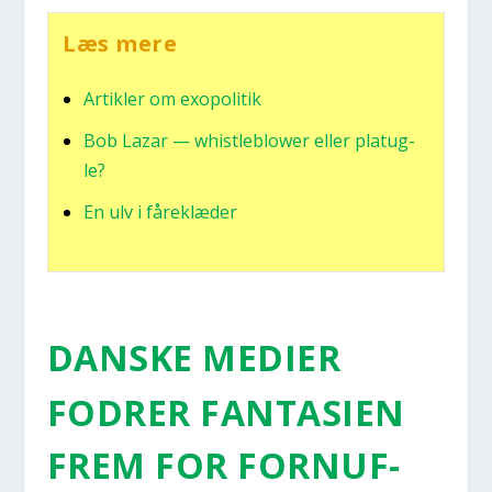
Læs mere
Artik­ler om exopo­li­tik
Bob Lazar — whi­st­le­blower eller pla­tug­
le?
En ulv i fåre­klæ­der
DAN­SKE MEDI­ER
FODRER FAN­TA­SI­EN
FREM FOR FOR­NUF­