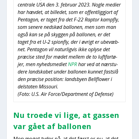
cen­tra­le USA den 3. febru­ar 2023. Nog­le medi­er
har hæv­det, at bil­le­det, som er offent­lig­gjort af
Pen­ta­gon, er taget fra det F‑22 Rap­tor kamp­fly,
som sene­re neds­kød bal­lo­nen, men som man
også kan se på skyg­gen på bal­lo­nen, er det
taget fra et U‑2 spionfly, der i øvrigt er ube­væb­
net. Pen­ta­gon vil natur­lig­vis ikke oply­se det
præ­ci­se sted for mødet mel­lem de to luft­far­tø­
jer, men nyheds­me­di­et
NPR
har ved at nær­stu­
de­re land­ska­bet under bal­lo­nen kun­net fast­slå
den præ­ci­se posi­tion: lands­by­en Bel­l­flower i
del­sta­ten Mis­souri.
(Foto: U.S. Air Force/Department of Defen­se)
Nu tro­e­de vi lige, at gas­sen
var gået af bal­lo­nen
Men meget tyder på, at det først er nu, at det