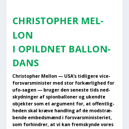
CHRI­STOP­HER MEL­
LON
I OPILD­NET BAL­LON­
DANS
Chri­stop­her Mel­lon — USA’s tid­li­ge­re vice­
for­svars­mi­ni­ster med stor for­kær­lig­hed for
ufo-sagen — bru­ger den sene­ste tids ned­
skyd­nin­ger af spionbal­lo­ner og ukend­te
objek­ter som et argu­ment for, at offent­lig­
he­den skal kræ­ve hand­ling af de mod­stræ­
ben­de embeds­mænd i for­svars­mi­ni­ste­ri­et,
som for­hin­drer, at vi kan frem­skyn­de vores