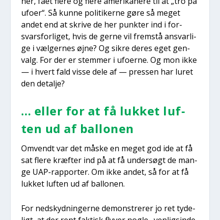
ner, fået fle­re og fle­re ame­ri­ka­ne­re til at „tro på
ufo­er“. Så kun­ne poli­ti­ker­ne gøre så meget
andet end at skri­ve de her punk­ter ind i for­
svars­for­li­get, hvis de ger­ne vil frem­stå ansvar­li­
ge i væl­ger­nes øjne? Og sik­re deres eget gen­
valg. For der er stem­mer i ufo­er­ne. Og mon ikke
— i hvert fald vis­se dele af — pres­sen har luret
den detal­je?
… eller for at få luk­ket luf­
ten ud af bal­lo­nen
Omvendt var det måske en meget god ide at få
sat fle­re kræf­ter ind på at få under­søgt de man­
ge UAP-rap­por­ter. Om ikke andet, så for at få
luk­ket luf­ten ud af bal­lo­nen.
For ned­skyd­nin­ger­ne demon­stre­rer jo ret tyde­
ligt, at der rent fak­tisk fly­ver nog­le „ven­ligsin­de­