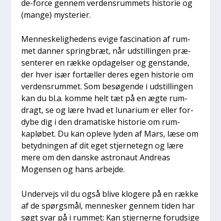
de-for­ce gen­nem ver­dens­rum­mets histo­rie og
(man­ge) myste­ri­er.
Men­ne­ske­lig­he­dens evi­ge fasci­na­tion af rum­
met dan­ner spring­bræt, når udstil­lin­gen præ­
sen­te­rer en ræk­ke opda­gel­ser og gen­stan­de,
der hver især for­tæl­ler deres egen histo­rie om
ver­dens­rum­met. Som besø­gen­de i udstil­lin­gen
kan du bl.a. kom­me helt tæt på en ægte rum­
dragt, se og lære hvad et luna­ri­um er eller for­
dy­be dig i den dra­ma­ti­ske histo­rie om rum­
kaplø­bet. Du kan ople­ve lyden af Mars, læse om
betyd­nin­gen af dit eget stjer­ne­tegn og lære
mere om den dan­ske astro­naut Andreas
Mogen­sen og hans arbej­de.
Under­vejs vil du også bli­ve klo­ge­re på en ræk­ke
af de spørgs­mål, men­ne­sker gen­nem tiden har
søgt svar på i rum­met: Kan stjer­ner­ne for­ud­si­ge