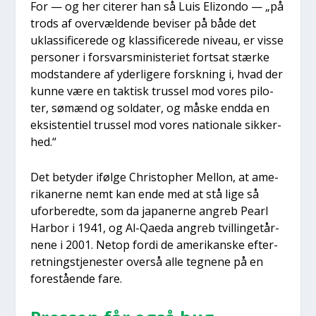
For — og her cite­rer han så Luis Elizon­do — „på
trods af over­væl­den­de bevi­ser på både det
uklas­si­fi­ce­re­de og klas­si­fi­ce­re­de niveau, er vis­se
per­so­ner i for­svars­mi­ni­ste­ri­et fort­sat stær­ke
mod­stan­de­re af yder­li­ge­re forsk­ning i, hvad der
kun­ne være en tak­tisk trus­sel mod vores pilo­
ter, sømænd og sol­da­ter, og måske end­da en
eksi­sten­ti­el trus­sel mod vores natio­na­le sik­ker­
hed.“
Det bety­der iføl­ge Chri­stop­her Mel­lon, at ame­
ri­ka­ner­ne nemt kan ende med at stå lige så
ufor­be­red­te, som da japa­ner­ne angreb Pearl
Har­bor i 1941, og Al-Qae­da angreb tvil­lin­getår­
ne­ne i 2001. Net­op for­di de ame­ri­kan­ske efter­
ret­ning­s­tje­ne­ster over­så alle teg­ne­ne på en
fore­stå­en­de fare.