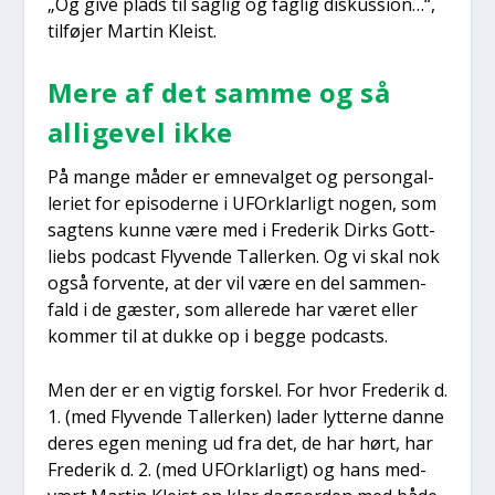
„Og give plads til sag­lig og fag­lig dis­kus­sion…“,
til­fø­jer Mar­tin Klei­st.
Mere af det sam­me og så
alli­ge­vel ikke
På man­ge måder er emne­val­get og per­son­gal­
le­ri­et for epi­so­der­ne i UFOr­klar­ligt nogen, som
sag­tens kun­ne være med i Fre­de­rik Dirks Gott­
liebs podcast Fly­ven­de Tal­ler­ken. Og vi skal nok
også for­ven­te, at der vil være en del sam­men­
fald i de gæster, som alle­re­de har været eller
kom­mer til at duk­ke op i beg­ge podcasts.
Men der er en vig­tig for­skel. For hvor Fre­de­rik d.
1. (med Fly­ven­de Tal­ler­ken) lader lyt­ter­ne dan­ne
deres egen mening ud fra det, de har hørt, har
Fre­de­rik d. 2. (med UFOr­klar­ligt) og hans med­