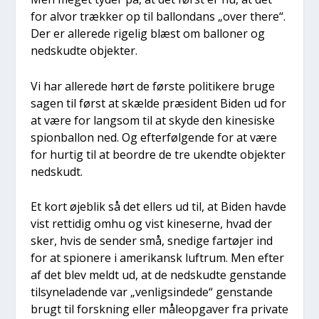
for alvor træk­ker op til bal­lon­dans „over the­re“.
Der er alle­re­de rige­lig blæst om bal­lo­ner og
nedskud­te objek­ter.
Vi har alle­re­de hørt de før­ste poli­ti­ke­re bru­ge
sagen til først at skæl­de præ­si­dent Biden ud for
at være for lang­som til at sky­de den kine­si­ske
spionbal­lon ned. Og efter­føl­gen­de for at være
for hur­tig til at beor­dre de tre ukend­te objek­ter
nedskudt.
Et kort øje­blik så det ellers ud til, at Biden hav­de
vist ret­ti­dig omhu og vist kine­ser­ne, hvad der
sker, hvis de sen­der små, sne­di­ge far­tø­jer ind
for at spio­ne­re i ame­ri­kansk luftrum. Men efter
af det blev meldt ud, at de nedskud­te gen­stan­de
til­sy­ne­la­den­de var „ven­ligsin­de­de“ gen­stan­de
brugt til forsk­ning eller måle­op­ga­ver fra pri­va­te