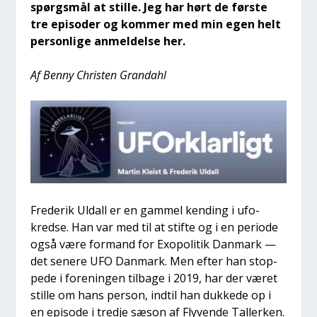
spørgs­mål at stil­le. Jeg har hørt de før­ste
tre epi­so­der og kom­mer med min egen helt
per­son­li­ge anmel­del­se her.
Af Ben­ny Chri­sten Gran­da­hl
Fre­de­rik Uldall er en gam­mel ken­ding i ufo-
kred­se. Han var med til at stif­te og i en peri­o­de
også være for­mand for Exopo­li­tik Dan­mark —
det sene­re UFO Dan­mark. Men efter han stop­
pe­de i for­e­nin­gen til­ba­ge i 2019, har der været
stil­le om hans per­son, ind­til han duk­ke­de op i
en epi­so­de i tred­je sæson af Fly­ven­de Tal­ler­ken.