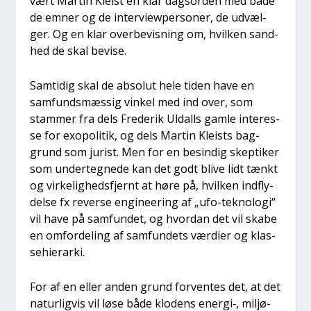
vært Mar­tin Klei­st en klar dags­or­den med både
de emner og de inter­view­per­so­ner, de udvæl­
ger. Og en klar over­be­vis­ning om, hvil­ken sand­
hed de skal bevi­se.
Sam­ti­dig skal de abso­lut hele tiden have en
sam­funds­mæs­sig vin­kel med ind over, som
stam­mer fra dels Fre­de­rik Uldalls gam­le inter­es­
se for exopo­li­tik, og dels Mar­tin Klei­sts bag­
grund som jurist. Men for en besin­dig skep­ti­ker
som under­teg­ne­de kan det godt bli­ve lidt tænkt
og vir­ke­lig­heds­fjer­nt at høre på, hvil­ken ind­fly­
del­se fx rever­se engi­ne­e­ring af „ufo-tek­no­lo­gi“
vil have på sam­fun­det, og hvor­dan det vil ska­be
en omfor­de­ling af sam­fun­dets vær­di­er og klas­
se­hie­rar­ki.
For af en eller anden grund for­ven­tes det, at det
natur­lig­vis vil løse både klo­dens energi‑, mil­jø-