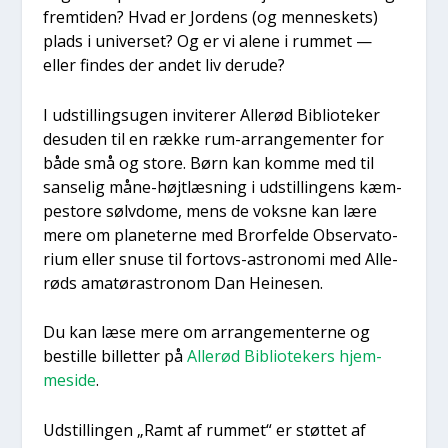
frem­ti­den? Hvad er Jor­dens (og men­ne­skets)
plads i uni­ver­set? Og er vi ale­ne i rum­met —
eller fin­des der andet liv der­u­de?
I udstil­lings­u­gen invi­te­rer Alle­rød Bibli­o­te­ker
des­u­den til en ræk­ke rum-arran­ge­men­ter for
både små og sto­re. Børn kan kom­me med til
san­se­lig måne-højt­læs­ning i udstil­lin­gens kæm­
pe­sto­re sølv­do­me, mens de voks­ne kan lære
mere om pla­ne­ter­ne med Bror­fel­de Obser­va­to­
ri­um eller snu­se til for­tovs-astro­no­mi med Alle­
røds ama­tøra­stro­nom Dan Hei­ne­sen.
Du kan læse mere om arran­ge­men­ter­ne og
bestil­le bil­let­ter på
Alle­rød Bibli­o­te­kers hjem­
mesi­de
.
Udstil­lin­gen „Ramt af rum­met“ er støt­tet af