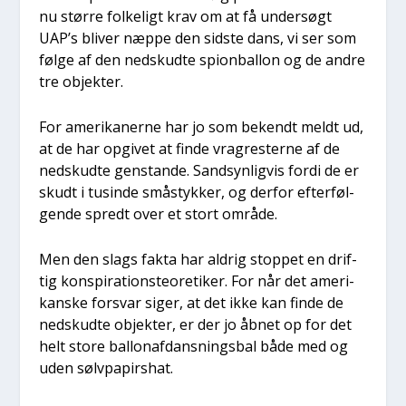
nu stør­re fol­ke­ligt krav om at få under­søgt
UAP’s bli­ver næp­pe den sid­ste dans, vi ser som
føl­ge af den nedskud­te spionbal­lon og de andre
tre objek­ter.
For ame­ri­ka­ner­ne har jo som bekendt meldt ud,
at de har opgi­vet at fin­de vra­gre­ster­ne af de
nedskud­te gen­stan­de. Sand­syn­lig­vis for­di de er
skudt i tusin­de småstyk­ker, og der­for efter­føl­
gen­de spredt over et stort områ­de.
Men den slags fak­ta har aldrig stop­pet en drif­
tig kon­spira­tions­te­o­re­ti­ker. For når det ame­ri­
kan­ske for­svar siger, at det ikke kan fin­de de
nedskud­te objek­ter, er der jo åbnet op for det
helt sto­re bal­lo­naf­dans­nings­bal både med og
uden sølv­pa­pirs­hat.