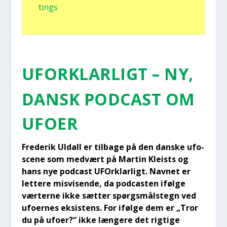
tings
UFOR­KLAR­LIGT – NY,
DANSK PODCAST OM
UFO­ER
Fre­de­rik Uldall er til­ba­ge på den dan­ske ufo-
sce­ne som med­vært på Mar­tin Klei­sts og
hans nye podcast UFOr­klar­ligt. Nav­net er
let­te­re mis­vi­sen­de, da podca­sten iføl­ge
vær­ter­ne ikke sæt­ter spørgs­måls­tegn ved
ufo­er­nes eksi­stens. For iføl­ge dem er „Tror
du på ufo­er?“ ikke læn­ge­re det rig­ti­ge