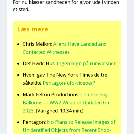
For nu blæ­ser sand­he­den for alvor ude i vin­den
et sted.
Læs mere
Chris Mel­lon:
Ali­ens Have Lan­ded and
Con­ta­cted Wit­nes­ses.
Det Hvi­de Hus:
Ingen tegn på rumvæs­ner
Hvem gav The New York Times de tre
såkald­te
Pen­ta­gon-ufo-video­er?
Mark Felt­on Pro­ductions:
Chin­e­se Spy
Bal­loons — WW2 Wea­pon Upda­ted for
2023
, (Varig­hed: 10:34 min.)
Pen­ta­gon:
No Plans to Relea­se Ima­ges of
Uni­den­ti­fied Objects from Recent Shoo­