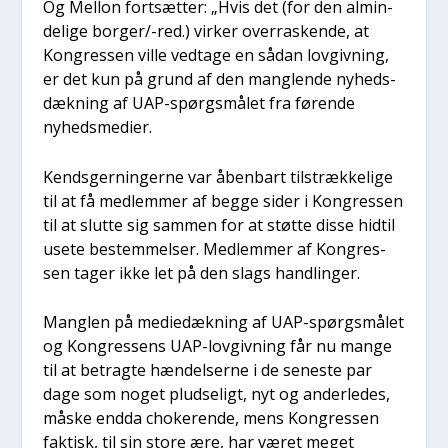
Og Mel­lon fort­sæt­ter: „Hvis det (for den almin­
de­li­ge bor­ger/-red.) vir­ker over­ra­sken­de, at
Kon­gres­sen vil­le ved­ta­ge en sådan lov­giv­ning,
er det kun på grund af den mang­len­de nyheds­
dæk­ning af UAP-spørgs­må­let fra før­en­de
nyheds­me­di­er.
Kends­ger­nin­ger­ne var åben­bart til­stræk­ke­li­ge
til at få med­lem­mer af beg­ge sider i Kon­gres­sen
til at slut­te sig sam­men for at støt­te dis­se hidtil
use­te bestem­mel­ser. Med­lem­mer af Kon­gres­
sen tager ikke let på den slags hand­lin­ger.
Mang­len på medi­e­dæk­ning af UAP-spørgs­må­let
og Kon­gres­sens UAP-lov­giv­ning får nu man­ge
til at betrag­te hæn­del­ser­ne i de sene­ste par
dage som noget plud­se­ligt, nyt og ander­le­des,
måske end­da cho­ke­ren­de, mens Kon­gres­sen
fak­tisk, til sin sto­re ære, har været meget