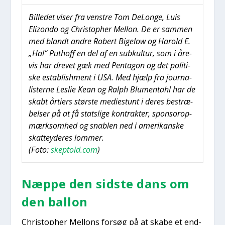
Bil­le­det viser fra ven­stre Tom DeLon­ge, Luis
Elizon­do og Chri­stop­her Mel­lon. De er sam­men
med blandt andre Robert Bige­low og Harold E.
„Hal“ Put­hoff en del af en subkul­tur, som i åre­
vis har dre­vet gæk med Pen­ta­gon og det poli­ti­
ske establis­h­ment i USA. Med hjælp fra jour­na­
li­ster­ne Les­lie Kean og Ralph Blu­men­ta­hl har de
skabt årti­ers stør­ste medi­estunt i deres bestræ­
bel­ser på at få stats­li­ge kon­trak­ter, sponsor­o­p­
mærk­som­hed og snab­len ned i ame­ri­kan­ske
skat­tey­de­res lom­mer.
(Foto:
skeptoid.com
)
Næp­pe den sid­ste dans om
den bal­lon
Chri­stop­her Mel­lons for­søg på at ska­be et end­