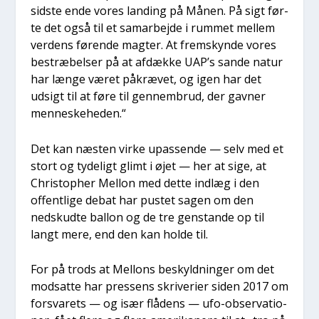
sid­ste ende vores lan­ding på Månen. På sigt før­
te det også til et sam­ar­bej­de i rum­met mel­lem
ver­dens før­en­de mag­ter. At frem­skyn­de vores
bestræ­bel­ser på at afdæk­ke UAP’s san­de natur
har læn­ge været påkræ­vet, og igen har det
udsigt til at føre til gen­nem­brud, der gav­ner
men­ne­ske­he­den.“
Det kan næsten vir­ke upas­sen­de — selv med et
stort og tyde­ligt glimt i øjet — her at sige, at
Chri­stop­her Mel­lon med det­te ind­læg i den
offent­li­ge debat har pustet sagen om den
nedskud­te bal­lon og de tre gen­stan­de op til
langt mere, end den kan hol­de til.
For på trods at Mel­lons beskyld­nin­ger om det
mod­sat­te har pres­sens skri­ve­ri­er siden 2017 om
for­sva­rets — og især flå­dens — ufo-obser­va­tio­