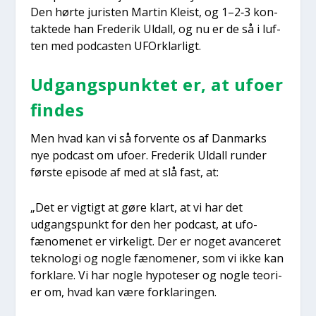
Den hør­te juri­sten Mar­tin Klei­st, og 1–2‑3 kon­
tak­te­de han Fre­de­rik Uldall, og nu er de så i luf­
ten med podca­sten UFOr­klar­ligt.
Udgangs­punk­tet er, at ufo­er
fin­des
Men hvad kan vi så for­ven­te os af Dan­marks
nye podcast om ufo­er. Fre­de­rik Uldall run­der
før­ste epi­so­de af med at slå fast, at:
„Det er vig­tigt at gøre klart, at vi har det
udgangs­punkt for den her podcast, at ufo-
fæno­me­net er vir­ke­ligt. Der er noget avan­ce­ret
tek­no­lo­gi og nog­le fæno­me­ner, som vi ikke kan
for­kla­re. Vi har nog­le hypo­te­ser og nog­le teo­ri­
er om, hvad kan være for­kla­rin­gen.