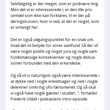
Selv­føl­ge­lig er der meget, som er jord­næ­re ting.
Men det vi er inter­es­se­re­de i, er den lil­le pro­
cent­del som ikke kan for­kla­res. Vi er der på
lærings­kur­ven, hvor vi ved, at der er noget, som
er vir­ke­ligt her.
Det er også udgangs­punk­tet for en snak om,
hvad det vil bety­de for vores sam­fund. Så der vil
være noget poli­tik og noget jura og nog­le sam­
funds­mæs­si­ge kon­se­kven­ser og nog­le dis­kus­
sio­ner for­bun­det med den erken­del­se.
Og så vil vi natur­lig­vis også være inter­es­se­re­de i
at dyk­ke ned i nog­le enkeltsa­ger og ned i nog­le
delem­ner omkring ufo-fæno­me­net. Og så skal
vi også have nog­le gæster i stu­di­et…“, for­tæl­ler
Fre­de­rik Uldall i podca­stens intro-epi­so­de.