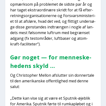
opmærk­som på pro­ble­met de sid­ste par år og
har taget ekstra­or­di­næ­re skridt for at få efter­
ret­nings­or­ga­ni­sa­tio­ner­ne og For­svars­mi­ni­ste­ri­
et til at afslø­re, hvad det ved, og flit­tigt under­sø­
ge dis­se gen­stan­des ind­træn­gen i nog­le af lan­
dets mest føl­som­me luftrum med begræn­set
adgang (fx test­om­rå­der, luft­ba­ser og atom­
kraft-faci­li­te­ter“).
Gør noget — for men­ne­ske­
he­dens skyld …
Og Chri­stop­her Mel­lon afslut­ter sin don­ner­ta­le
til den ame­ri­kan­ske offent­lig­hed med den­ne
salut:
„Det­te kan vise sig at være et Sput­nik-øje­blik
for Ame­ri­ka. Sput­nik før­te til rum­kaplø­bet og i