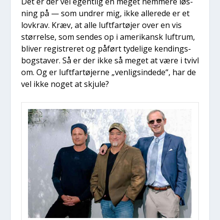
Det er der vel egent­lig en meget nem­me­re løs­
ning på — som undrer mig, ikke alle­re­de er et
lov­krav. Kræv, at alle luft­far­tø­jer over en vis
stør­rel­se, som sen­des op i ame­ri­kansk luftrum,
bli­ver regi­stre­ret og påført tyde­li­ge ken­dings­
bog­sta­ver. Så er der ikke så meget at være i tvivl
om. Og er luft­far­tø­jer­ne „ven­ligsin­de­de“, har de
vel ikke noget at skju­le?