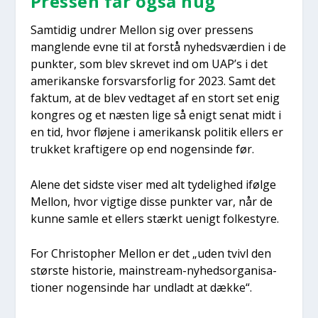
Pres­sen får også hug
Sam­ti­dig undrer Mel­lon sig over pres­sens
mang­len­de evne til at for­stå nyheds­vær­di­en i de
punk­ter, som blev skre­vet ind om UAP’s i det
ame­ri­kan­ske for­svars­for­lig for 2023. Samt det
fak­tum, at de blev ved­ta­get af en stort set enig
kon­gres og et næsten lige så enigt senat midt i
en tid, hvor flø­je­ne i ame­ri­kansk poli­tik ellers er
truk­ket kraf­ti­ge­re op end nogen­sin­de før.
Ale­ne det sid­ste viser med alt tyde­lig­hed iføl­ge
Mel­lon, hvor vig­ti­ge dis­se punk­ter var, når de
kun­ne sam­le et ellers stærkt uenigt fol­ke­sty­re.
For Chri­stop­her Mel­lon er det „uden tvivl den
stør­ste histo­rie, main­stream-nyheds­or­ga­ni­sa­
tio­ner nogen­sin­de har und­ladt at dæk­ke“.