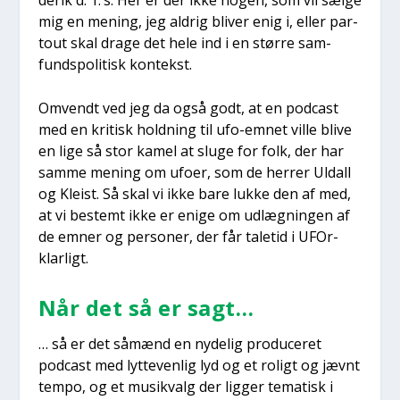
mig en mening, jeg aldrig bli­ver enig i, eller par­
tout skal dra­ge det hele ind i en stør­re sam­
fund­spo­li­tisk kon­tekst.
Omvendt ved jeg da også godt, at en podcast
med en kri­tisk hold­ning til ufo-emnet vil­le bli­ve
en lige så stor kamel at slu­ge for folk, der har
sam­me mening om ufo­er, som de her­rer Uldall
og Klei­st. Så skal vi ikke bare luk­ke den af med,
at vi bestemt ikke er eni­ge om udlæg­nin­gen af
de emner og per­so­ner, der får tale­tid i UFOr­
klar­ligt.
Når det så er sagt…
… så er det såmænd en nyde­lig pro­du­ce­ret
podcast med lyt­te­ven­lig lyd og et roligt og jævnt
tem­po, og et musik­valg der lig­ger tema­tisk i