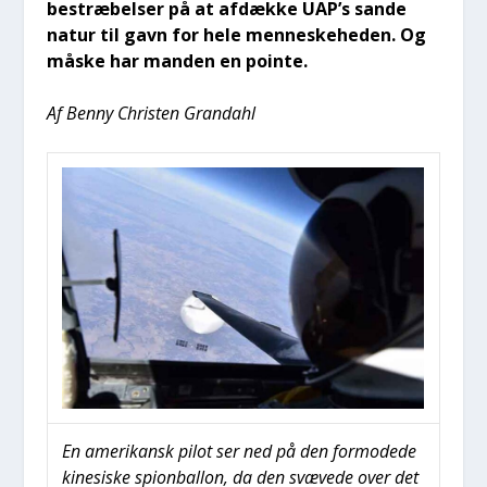
bestræ­bel­ser på at afdæk­ke UAP’s san­de
natur til gavn for hele men­ne­ske­he­den. Og
måske har man­den en poin­te.
Af Ben­ny Chri­sten Gran­da­hl
En ame­ri­kansk pilot ser ned på den for­mode­de
kine­si­ske spionbal­lon, da den svæ­ve­de over det