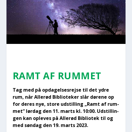
RAMT AF RUM­MET
Tag med på opda­gel­ses­rej­se til det ydre
rum, når Alle­rød Bibli­o­te­ker slår døre­ne op
for deres nye, sto­re udstil­ling „Ramt af rum­
met“ lør­dag den 11. marts kl. 10:00. Udstil­lin­
gen kan ople­ves på Alle­rød Bibli­o­tek til og
med søn­dag den 19. marts 2023.