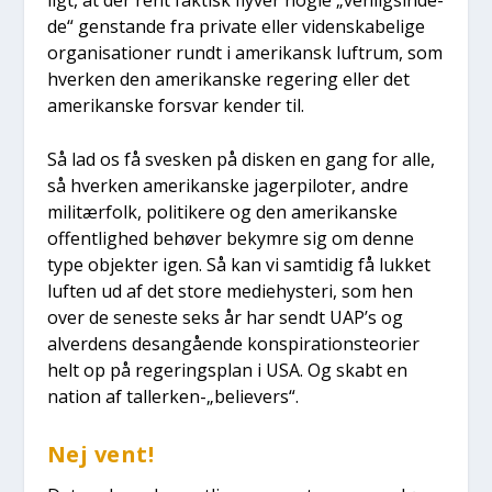
de“ gen­stan­de fra pri­va­te eller viden­ska­be­li­ge
orga­ni­sa­tio­ner rundt i ame­ri­kansk luftrum, som
hver­ken den ame­ri­kan­ske rege­ring eller det
ame­ri­kan­ske for­svar ken­der til.
Så lad os få sve­sken på disken en gang for alle,
så hver­ken ame­ri­kan­ske jager­pi­lo­ter, andre
mili­tær­folk, poli­ti­ke­re og den ame­ri­kan­ske
offent­lig­hed behø­ver bekym­re sig om den­ne
type objek­ter igen. Så kan vi sam­ti­dig få luk­ket
luf­ten ud af det sto­re medi­e­hyste­ri, som hen
over de sene­ste seks år har sendt UAP’s og
alver­dens desan­gå­en­de kon­spira­tions­te­o­ri­er
helt op på rege­rings­plan i USA. Og skabt en
nation af tallerken-„believers“.
Nej vent!