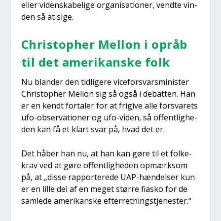
eller viden­ska­be­li­ge orga­ni­sa­tio­ner, vend­te vin­
den så at sige.
Chri­stop­her Mel­lon i opråb
til det ame­ri­kan­ske folk
Nu blan­der den tid­li­ge­re vice­for­svars­mi­ni­ster
Chri­stop­her Mel­lon sig så også i debat­ten. Han
er en kendt for­ta­ler for at fri­gi­ve alle for­sva­rets
ufo-obser­va­tio­ner og ufo-viden, så offent­lig­he­
den kan få et klart svar på, hvad det er.
Det håber han nu, at han kan gøre til et fol­ke­
krav ved at gøre offent­lig­he­den opmærk­som
på, at „dis­se rap­por­te­re­de UAP-hæn­del­ser kun
er en lil­le del af en meget stør­re fia­sko for de
sam­le­de ame­ri­kan­ske efter­ret­ning­s­tje­ne­ster.“