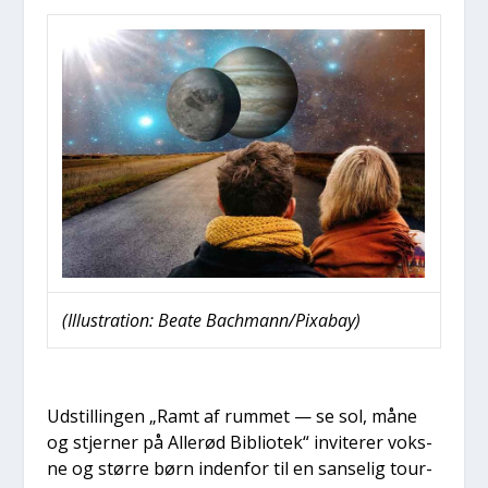
(Illu­stra­tion: Bea­te Bachmann/Pixabay)
Udstil­lin­gen „Ramt af rum­met — se sol, måne
og stjer­ner på Alle­rød Bibli­o­tek“ invi­te­rer voks­
ne og stør­re børn inden­for til en san­se­lig tour-