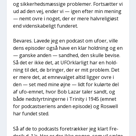
og sik­ker­heds­mæs­si­ge pro­ble­mer. Fort­sæt­ter vi
ud ad den vej, ender vi — igen efter min mening
— nemt ovre i noget, der er mere halv­re­li­gi­øst
end viden­ska­be­ligt fun­de­ret.
Beva­res. Lave­de jeg en podcast om ufo­er, vil­le
dens epi­so­der også have en klar hold­ning og en
— gan­ske anden — sand­hed, den skul­le bevi­se.
Så det er ikke det, at UFOr­klar­ligt har en hold­
ning til det, de brin­ger, der er mit pro­blem. Det
er mere det, at emne­val­get altid lig­ger ovre i
den — set med mine øjne — lidt for kulør­te del
af ufo-emnet, hvor Bob Lazar taler sandt, og
både nedstyrt­nin­ger­ne i Tri­ni­ty i 1945 (emnet
for podcast­se­ri­ens anden epi­so­de) og Roswell
har fun­det sted.
Så af de to podcasts fore­træk­ker jeg klart Fre­
de­rik d. 1.‘s. Her er der ikke nogen, som vil sæl­ge