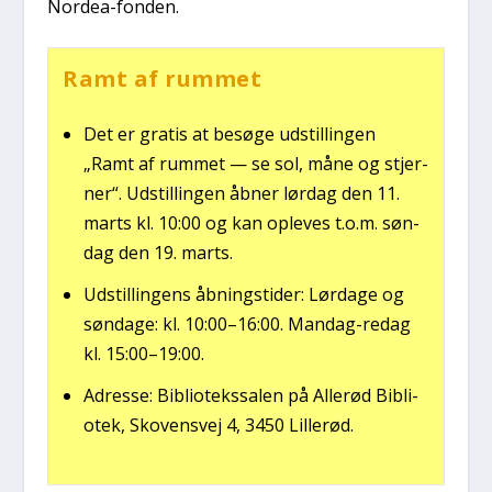
Nor­dea-fon­den.
Ramt af rum­met
Det er gra­tis at besø­ge udstil­lin­gen
„Ramt af rum­met — se sol, måne og stjer­
ner“. Udstil­lin­gen åbner lør­dag den 11.
marts kl. 10:00 og kan ople­ves t.o.m. søn­
dag den 19. marts.
Udstil­lin­gens åbning­sti­der: Lør­da­ge og
søn­da­ge: kl. 10:00–16:00. Man­dag-redag
kl. 15:00–19:00.
Adres­se: Bibli­o­teks­sa­len på Alle­rød Bibli­
o­tek, Sko­vens­vej 4, 3450 Lil­le­rød.