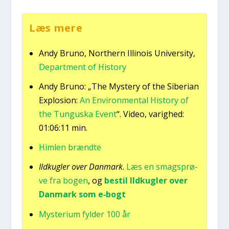
Læs mere
Andy Bru­no, Nort­hern Illi­nois Uni­ver­si­ty,
Depart­ment of History
Andy Bru­no: „The Myste­ry of the Sibe­ri­an
Explo­sion:
An Environ­men­tal History of
the Tungu­ska Event
“. Video, varig­hed:
01:06:11 min.
Him­len brænd­te
Ild­kug­ler over Dan­mark
.
Læs en smags­prø­
ve fra bogen
, og
bestil Ild­kug­ler over
Dan­mark som e‑bogt
Myste­ri­um fyl­der 100 år