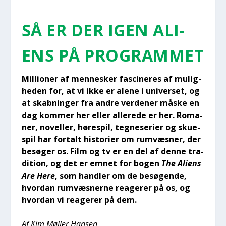
SÅ ER DER IGEN ALI­
ENS PÅ PRO­GRAM­MET
Mil­li­o­ner af men­ne­sker fasci­ne­res af mulig­
he­den for, at vi ikke er ale­ne i uni­ver­set, og
at skab­nin­ger fra andre ver­de­ner måske en
dag kom­mer her eller alle­re­de er her. Roma­
ner, novel­ler, høre­spil, teg­ne­se­ri­er og sku­e­
spil har for­talt histo­ri­er om rumvæs­ner, der
besø­ger os. Film og tv er en del af den­ne tra­
di­tion, og det er emnet for bogen
The Ali­ens
Are Here
, som hand­ler om de besø­gen­de,
hvor­dan rumvæs­ner­ne rea­ge­rer på os, og
hvor­dan vi rea­ge­rer på dem.
Af Kim Møl­ler Han­sen