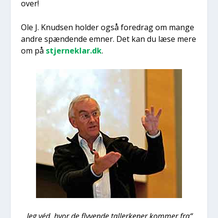
over!
Ole J. Knud­sen hol­der også fored­rag om man­ge
andre spæn­den­de emner. Det kan du læse mere
om på
stjerneklar.dk
.
„Jeg véd, hvor de fly­ven­de tal­ler­ke­ner kom­mer fra“,