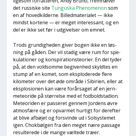
lige­som for­fat­te­ren, Andy Bru­no, frem­hæ­ver
det rus­si­ske site
Tungu­ska Pheno­menon
som
en af hoved­kil­der­ne. Bil­led­ma­te­ri­a­let — ikke
mindst kor­te­ne — er meget inter­es­sant, og en
del er ikke set før i udgi­vel­ser om emnet.
Trods grun­dig­he­den giver bogen ikke en løs­
ning på gåden. Der vil sta­dig være rum for spe­
ku­la­tio­ner og kon­spira­tions­te­o­ri­er. En del tyder
på, at den vold­som­me begi­ven­hed skyld­tes en
stump af en komet, som eks­plo­de­re­de fle­re
kilo­me­ter over det øde områ­de i Sibi­ri­en, eller at
eks­plo­sio­nen kan være for­år­sa­get af en jer­n­
me­te­o­ri­de på stør­rel­se med et fod­bold­sta­dion.
Mete­o­ri­den er pas­se­ret gen­nem Jor­dens øvre
atmos­fæ­re og er opvar­met hur­tigt for der­ef­ter
at bli­ve afbø­jet og for­svin­de ud i Sol­sy­ste­met
igen. Chok­bøl­gen fra den meget nære pas­sa­ge
resul­te­re­de i de man­ge væl­te­de træ­er.