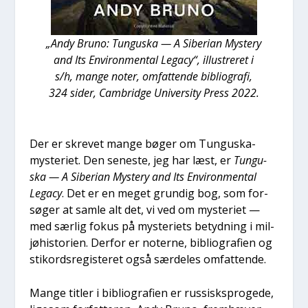
„Andy Bru­no: Tungu­ska — A Sibe­ri­an Myste­ry
and Its Environ­men­tal Lega­cy“, illu­stre­ret i
s/h, man­ge noter, omfat­ten­de bibli­o­gra­fi,
324 sider, Cam­brid­ge Uni­ver­si­ty Press 2022.
Der er skre­vet man­ge bøger om Tungu­ska-
myste­ri­et. Den sene­ste, jeg har læst, er
Tungu­
ska — A Sibe­ri­an Myste­ry and Its Environ­men­tal
Lega­cy
. Det er en meget grun­dig bog, som for­
sø­ger at sam­le alt det, vi ved om myste­ri­et —
med sær­lig fokus på myste­ri­ets betyd­ning i mil­
jøhi­sto­ri­en. Der­for er noter­ne, bibli­o­gra­fi­en og
sti­kord­s­re­gi­ste­ret også sær­de­les omfat­ten­de.
Man­ge tit­ler i bibli­o­gra­fi­en er rus­sisk­spro­ge­de,