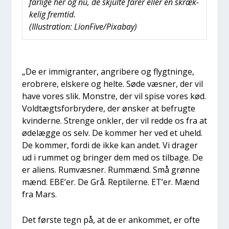
far­li­ge her og nu, de skjul­te farer eller en skræk­
ke­lig frem­tid.
(Illu­stra­tion: LionFive/Pixabay)
„De er immi­gran­ter, angri­be­re og flygt­nin­ge,
ero­bre­re, elske­re og hel­te. Søde væs­ner, der vil
have vores slik. Mon­stre, der vil spi­se vores kød.
Voldtægts­for­bry­de­re, der ønsker at befrug­te
kvin­der­ne. Stren­ge onk­ler, der vil red­de os fra at
øde­læg­ge os selv. De kom­mer her ved et uheld.
De kom­mer, for­di de ikke kan andet. Vi dra­ger
ud i rum­met og brin­ger dem med os til­ba­ge. De
er ali­ens. Rumvæs­ner. Rum­mænd. Små grøn­ne
mænd. EBE’er. De Grå. Rep­ti­ler­ne. ET’er. Mænd
fra Mars.
Det før­ste tegn på, at de er ankom­met, er ofte