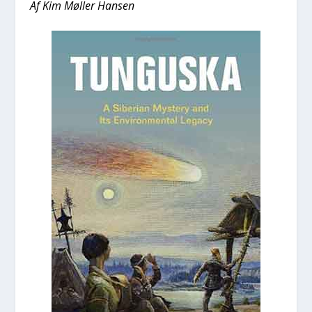
Af Kim Møl­ler Han­sen