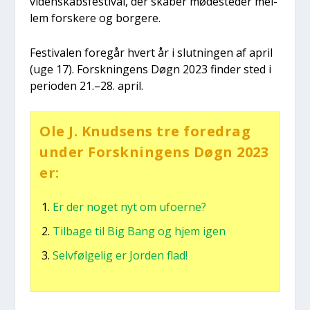
viden­skabs­festi­val, der ska­ber møde­ste­der mel­
lem for­ske­re og bor­ge­re.
Festi­va­len fore­går hvert år i slut­nin­gen af april
(uge 17). Forsk­nin­gens Døgn 2023 fin­der sted i
peri­o­den 21.–28. april.
Ole J. Knud­sens tre fored­rag
under Forsk­nin­gens Døgn 2023
er:
Er der noget nyt om ufo­er­ne?
Til­ba­ge til Big Bang og hjem igen
Selv­føl­ge­lig er Jor­den flad!