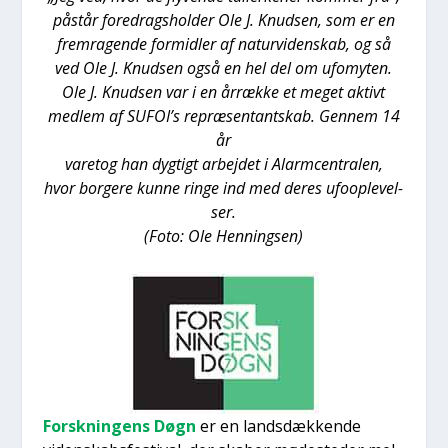
påstår fored­rags­hol­der Ole J. Knud­sen, som er en
frem­ra­gen­de for­mid­ler af natur­vi­den­skab, og så
ved Ole J. Knud­sen også en hel del om ufo­myten.
Ole J. Knud­sen var i en årræk­ke et meget aktivt
med­lem af SUFOI’s repræ­sen­tant­skab. Gen­nem 14
år
vare­tog han dyg­tigt arbej­det i Alarm­cen­tra­len,
hvor bor­ge­re kun­ne rin­ge ind med deres ufoop­le­vel­
ser.
(Foto: Ole Hen­nings­en)
Forsk­nin­gens Døgn
er en lands­dæk­ken­de