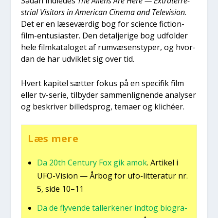
Sådan ind­le­des
The Ali­ens Are Here — Extra­ter­re­
stri­al Visi­tors in Ame­ri­can Cine­ma and Tele­vi­sion
.
Det er en læse­vær­dig bog for sci­en­ce fiction-
film-entu­si­a­ster. Den detal­je­ri­ge bog udfol­der
hele film­ka­ta­lo­get af rumvæ­sens­ty­per, og hvor­
dan de har udvik­let sig over tid.
Hvert kapi­tel sæt­ter fokus på en spe­ci­fik film
eller tv-serie, til­by­der sam­men­lig­nen­de ana­ly­ser
og beskri­ver bil­led­sprog, tema­er og kli­chéer.
Læs mere
Da 20th Cen­tury Fox gik amok
. Arti­kel i
UFO-Vision — Årbog for ufo-lit­te­ra­tur nr.
5, side 10–11
Da de fly­ven­de tal­ler­ke­ner ind­t­og bio­gra­