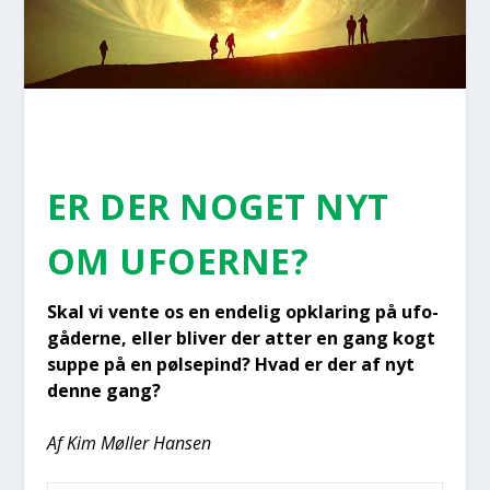
ER DER NOGET NYT
OM UFO­ER­NE?
Skal vi ven­te os en ende­lig opkla­ring på ufo­
gå­der­ne, eller bli­ver der atter en gang kogt
sup­pe på en pøl­sepind? Hvad er der af nyt
den­ne gang?
Af Kim Møl­ler Han­sen