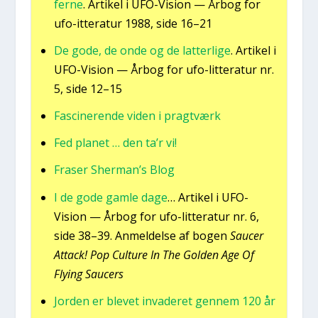
fer­ne
. Arti­kel i UFO-Vision — Årbog for
ufo-itte­ra­tur 1988, side 16–21
De gode, de onde og de lat­ter­li­ge
. Arti­kel i
UFO-Vision — Årbog for ufo-lit­te­ra­tur nr.
5, side 12–15
Fasci­ne­ren­de viden i pragt­værk
Fed pla­net … den ta’r vi!
Fra­ser Sher­man’s Blog
I de gode gam­le dage
… Arti­kel i UFO-
Vision — Årbog for ufo-lit­te­ra­tur nr. 6,
side 38–39. Anmel­del­se af bogen
Sau­cer
Atta­ck! Pop Cul­tu­re In The Gol­den Age Of
Flying Sau­cers
Jor­den er ble­vet inva­de­ret gen­nem 120 år