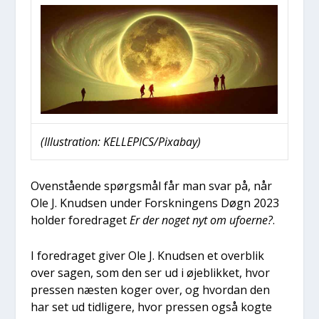
(Illu­stra­tion: KELLEPICS/Pixabay)
Oven­stå­en­de spørgs­mål får man svar på, når
Ole J. Knud­sen under Forsk­nin­gens Døgn 2023
hol­der fored­ra­get
Er der noget nyt om ufo­er­ne?
.
I fored­ra­get giver Ole J. Knud­sen et over­blik
over sagen, som den ser ud i øje­blik­ket, hvor
pres­sen næsten koger over, og hvor­dan den
har set ud tid­li­ge­re, hvor pres­sen også kog­te