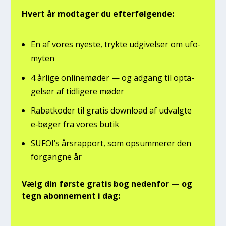
Hvert år mod­ta­ger du efter­føl­gen­de:
En af vores nye­ste, tryk­te udgi­vel­ser om ufo­
myten
4 årli­ge onli­ne­mø­der — og adgang til opta­
gel­ser af tid­li­ge­re møder
Rabat­ko­der til gra­tis down­lo­ad af udvalg­te
e‑bøger fra vores butik
SUFOI’s års­rap­port, som opsum­me­rer den
for­gang­ne år
Vælg din før­ste gra­tis bog neden­for — og
tegn abon­ne­ment i dag: