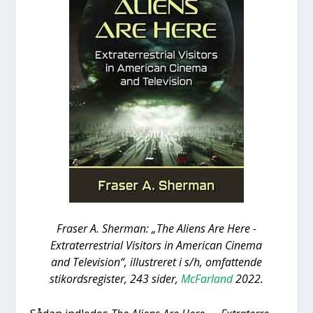
Fra­ser A. Sher­man: „The Ali­ens Are Here -
Extra­ter­re­stri­al Visi­tors in Ame­ri­can Cine­ma
and Tele­vi­sion“, illu­stre­ret i s/h, omfat­ten­de
sti­kord­s­re­gi­ster, 243 sider,
McFar­land
2022.