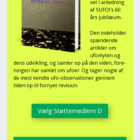
vet i anled­ning
af SUFOI’s 60
års jubilæum.
Den inde­hol­der
spæn­den­de
artik­ler om
ufo­myten og
dens udvik­ling, og sam­ler op på den viden, for­e­
nin­gen har sam­let om ufo­er. Og tager nog­le af
de mest kend­te ufo-obser­va­tio­ner gen­nem
tiden op til for­ny­et revi­sion.
Vælg Støt­te­med­lem D