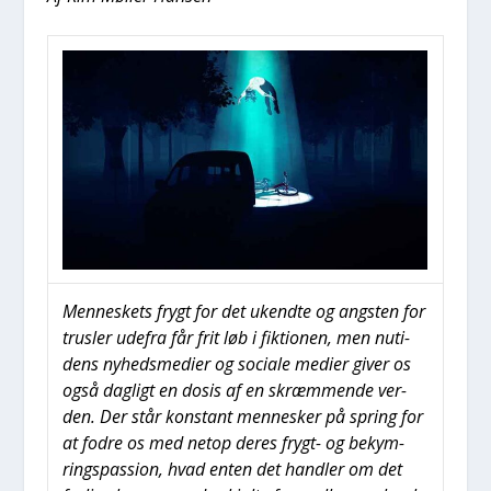
Men­ne­skets frygt for det ukend­te og ang­sten for
trus­ler ude­fra får frit løb i fik­tio­nen, men nuti­
dens nyheds­me­di­er og soci­a­le medi­er giver os
også dag­ligt en dosis af en skræm­men­de ver­
den. Der står kon­stant men­ne­sker på spring for
at fodre os med net­op deres frygt- og bekym­
rings­pas­sion, hvad enten det hand­ler om det