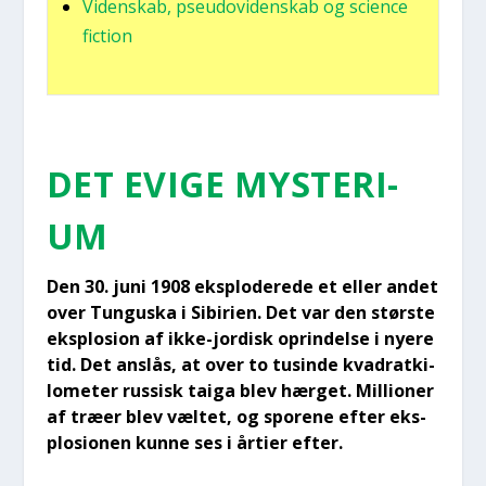
Viden­skab, pseu­d­ovi­den­skab og sci­en­ce
fiction
DET EVI­GE MYSTE­RI­
UM
Den 30. juni 1908 eks­plo­de­re­de et eller andet
over Tungu­ska i Sibi­ri­en. Det var den stør­ste
eks­plo­sion af ikke-jor­disk oprin­del­se i nye­re
tid. Det anslås, at over to tusin­de kva­drat­ki­
lo­me­ter rus­sisk tai­ga blev hær­get. Mil­li­o­ner
af træ­er blev væl­tet, og spo­re­ne efter eks­
plo­sio­nen kun­ne ses i årti­er efter.