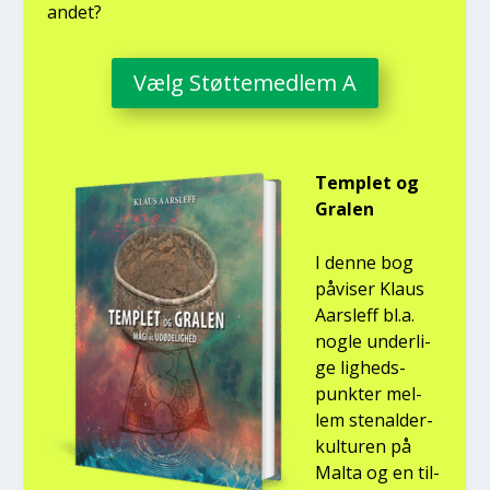
andet?
Vælg Støt­te­med­lem A
Temp­let og
Gra­len
I den­ne bog
påvi­ser Klaus
Aars­l­eff bl.a.
nog­le under­li­
ge lig­heds­
punk­ter mel­
lem ste­nal­der­
kul­tu­ren på
Mal­ta og en til­