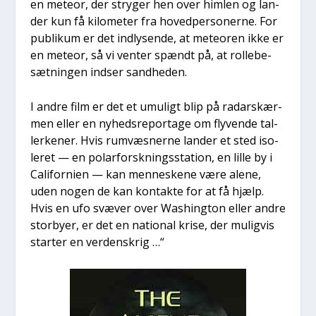
en meteor, der stry­ger hen over him­len og lan­
der kun få kilo­me­ter fra hoved­per­so­ner­ne. For
publi­kum er det ind­ly­sen­de, at mete­o­ren ikke er
en meteor, så vi ven­ter spændt på, at rol­le­be­
sæt­nin­gen ind­ser sand­he­den.
I andre film er det et umu­ligt blip på radarskær­
men eller en nyheds­repor­ta­ge om fly­ven­de tal­
ler­ke­ner. Hvis rumvæs­ner­ne lan­der et sted iso­
le­ret — en polar­forsk­nings­sta­tion, en lil­le by i
Cali­for­ni­en — kan men­ne­ske­ne være ale­ne,
uden nogen de kan kon­tak­te for at få hjælp.
Hvis en ufo svæ­ver over Was­hin­g­ton eller andre
stor­by­er, er det en natio­nal kri­se, der mulig­vis
star­ter en ver­denskrig …“