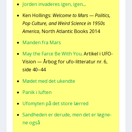
Jor­den inva­de­res igen, igen
…
Ken Hol­lings:
Welco­me to Mars — Poli­ti­cs,
Pop Cul­tu­re, and Weird Sci­en­ce in 1950s
Ame­ri­ca
, North Atlan­tic Books 2014
Man­den fra Mars
May the Far­ce Be With You
. Arti­kel i UFO-
Vision — Årbog for ufo-lit­te­ra­tur nr. 6,
side 40–44
Mødet med det ukend­te
Panik i luf­ten
Ufo­myten på det sto­re lær­red
Sand­he­den er der­u­de, men det er løg­ne­
ne også