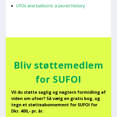
UFOs and bal­loons: a secret history
Bliv støt­te­med­lem
for SUFOI
Vil du støt­te sag­lig og nøg­tern for­mid­ling af
viden om ufo­er? Så vælg en gra­tis bog, og
tegn et støt­tea­bon­ne­ment for SUFOI for
Dkr. 400,- pr. år.