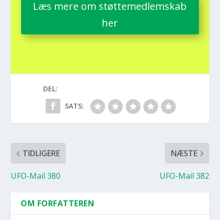
Læs mere om støt­te­med­lem­skab
her
DEL:
SATS:
TIDLIGERE
NÆSTE
UFO-Mail 380
UFO-Mail 382
OM FORFATTEREN