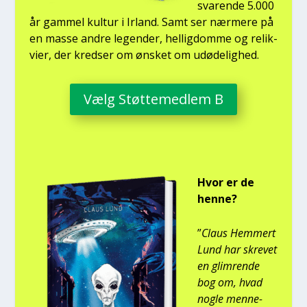
sva­ren­de 5.000
år gam­mel kul­tur i Irland. Samt ser nær­me­re på
en mas­se andre legen­der, hel­lig­dom­me og relik­
vi­er, der kred­ser om ønsket om udø­de­lig­hed.
Vælg Støt­te­med­lem B
Hvor er de
hen­ne?
”
Claus Hem­mert
Lund har skre­vet
en glim­ren­de
bog om, hvad
nog­le men­ne­