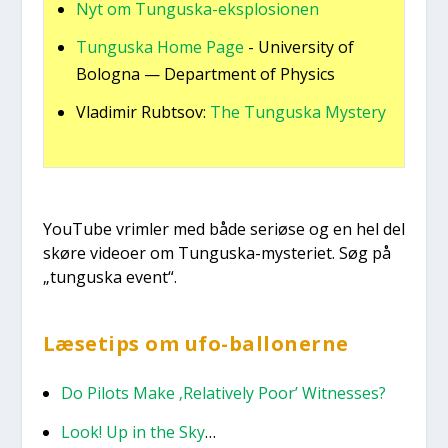
Nyt om Tungu­ska-eks­plo­sio­nen
Tungu­ska Home Page
- Uni­ver­si­ty of
Bolog­na — Depart­ment of Phy­si­cs
Vla­di­mir Rub­tsov:
The Tungu­ska Myste­ry
YouTu­be vrim­ler med både seri­ø­se og en hel del
skø­re video­er om Tungu­ska-myste­ri­et. Søg på
„tungu­ska event“.
Læse­tips om ufo-bal­lo­ner­ne
Do Pilots Make ‚Rela­ti­ve­ly Poor’ Wit­nes­ses?
Look! Up in the Sky
…