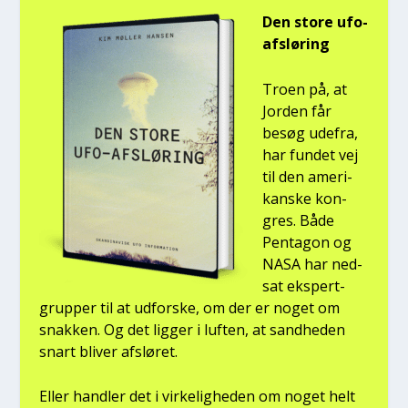
Den sto­re ufo-
afslø­ring
Tro­en på, at
Jor­den får
besøg ude­fra,
har fun­det vej
til den ame­ri­
kan­ske kon­
gres. Både
Pen­ta­gon og
NASA har ned­
sat eks­pert­
grup­per til at udfor­ske, om der er noget om
snak­ken. Og det lig­ger i luf­ten, at sand­he­den
snart bli­ver afslø­ret.
Eller hand­ler det i vir­ke­lig­he­den om noget helt