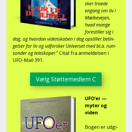
sker tro­e­de
engang om liv i
Mæl­ke­vej­en,
hvad man­ge
fore­stil­ler sig i
dag, og hvor­dan viden­ska­ben i dag opstil­ler betin­
gel­ser for liv og udfor­sker Uni­ver­set med bl.a. rum­
son­der og telesko­per
.” Citat fra anmel­del­sen i
UFO-Mail 391.
Vælg Støt­te­med­lem C
UFO’er —
myter og
viden
Bogen er udgi­