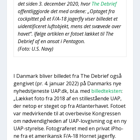
det siden 3. decem­ber 2020, hvor
The Debri­ef
offent­lig­gjor­de det med orde­ne: „Opta­get fra
cock­pit­tet på et F/A‑18 jager­fly viser bil­le­det et
uiden­ti­fi­ce­ret luf­tob­jekt, mens det svæ­ve­de over
havet“. Iføl­ge artik­len er foto­et læk­ket til The
Debri­ef af en ansat i Pen­ta­gon.
(Foto: U.S. Navy)
I Dan­mark bli­ver bil­le­det fra The Debri­ef også
gen­gi­vet (pr. 4. janu­ar 2022) på Dan­marks nye
nyhed­s­tje­ne­ste UAP.dk, bl.a. med
bil­led­tek­sten
:
„Læk­ket foto fra 2018 af en stil­le­stå­en­de UAP,
der net­op er ste­get op fra Atlan­ter­ha­vet. Foto­et
var med­vir­ken­de til at over­be­vi­se Kon­gres­sen
om nød­ven­dig­he­den af UAP-lov­giv­ning og en ny
UAP-sty­rel­se. Foto­gra­fe­ret med en pri­vat iPho­
ne fra et ame­ri­kansk F/A‑18 Hor­net jager­fly.