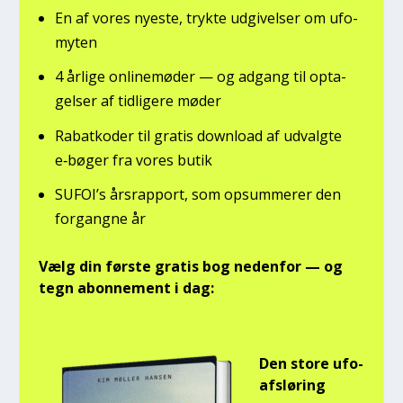
En af vores nye­ste, tryk­te udgi­vel­ser om ufo­
myten
4 årli­ge onli­ne­mø­der — og adgang til opta­
gel­ser af tid­li­ge­re møder
Rabat­ko­der til gra­tis down­lo­ad af udvalg­te
e‑bøger fra vores butik
SUFOI’s års­rap­port, som opsum­me­rer den
for­gang­ne år
Vælg din før­ste gra­tis bog neden­for — og
tegn abon­ne­ment i dag:
Den sto­re ufo-
afslø­ring