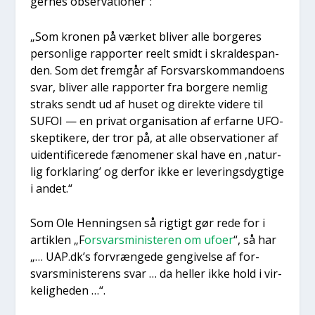
ger­nes obser­va­tio­ner“:
„Som kro­nen på vær­ket bli­ver alle bor­ge­res
per­son­li­ge rap­por­ter reelt smidt i skral­des­pan­
den. Som det frem­går af For­svarskom­man­do­ens
svar, bli­ver alle rap­por­ter fra bor­ge­re nem­lig
straks sendt ud af huset og direk­te vide­re til
SUFOI — en pri­vat orga­ni­sa­tion af erfar­ne UFO-
skep­ti­ke­re, der tror på, at alle obser­va­tio­ner af
uiden­ti­fi­ce­re­de fæno­me­ner skal have en ‚natur­
lig for­kla­ring’ og der­for ikke er leve­rings­dyg­ti­ge
i andet.“
Som Ole Hen­nings­en så rig­tigt gør rede for i
artik­len „F
orsvars­mi­ni­ste­ren om ufo­er
“, så har
„… UAP.dk’s forvræn­ge­de gen­gi­vel­se af for­
svars­mi­ni­ste­rens svar … da hel­ler ikke hold i vir­
ke­lig­he­den …“.