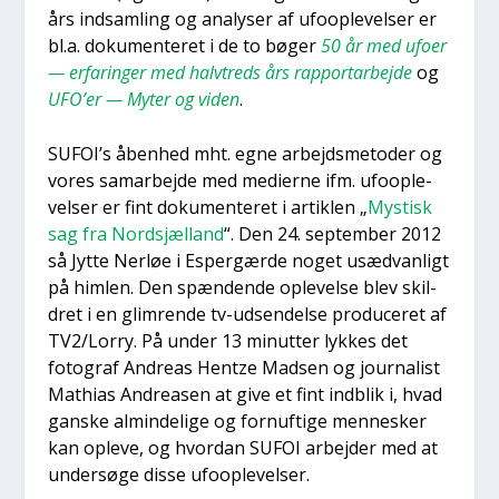
års ind­sam­ling og ana­ly­ser af ufoop­le­vel­ser er
bl.a. doku­men­te­ret i de to bøger
50 år med ufo­er
— erfa­rin­ger med halv­treds års rap­port­ar­bej­de
og
UFO’er — Myter og viden
.
SUFOI’s åben­hed mht. egne arbejds­me­to­der og
vores sam­ar­bej­de med medi­er­ne ifm. ufoop­le­
vel­ser er fint doku­men­te­ret i artik­len „
Mystisk
sag fra Nord­s­jæl­land
“. Den 24. sep­tem­ber 2012
så Jyt­te Ner­løe i Esper­gær­de noget usæd­van­ligt
på him­len. Den spæn­den­de ople­vel­se blev skil­
dret i en glim­ren­de tv-udsen­del­se pro­du­ce­ret af
TV2/Lorry. På under 13 minut­ter lyk­kes det
foto­graf Andreas Hentze Mad­sen og jour­na­list
Mat­hi­as Andrea­sen at give et fint ind­blik i, hvad
gan­ske almin­de­li­ge og for­nuf­ti­ge men­ne­sker
kan ople­ve, og hvor­dan SUFOI arbej­der med at
under­sø­ge dis­se ufoop­le­vel­ser.