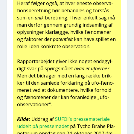
Her­af føl­ger også, at hver ene­ste obser­va­
tions­be­ret­ning bør behand­les og for­stås
som en
unik
beret­ning. I hver enkelt sag må
man der­for gen­nem grun­dig ind­sam­ling af
oplys­nin­ger klar­læg­ge, hvil­ke fæno­me­ner
og fak­to­rer der
poten­ti­elt
kan have spil­let en
rol­le i den kon­kre­te obser­va­tion.
Rap­port­ar­bej­det giver ikke noget ende­gyl­
digt svar på spørgs­må­let
hvad er ufo­er­ne?
Men det bidra­ger med en lang ræk­ke brik­
ker til den sam­le­de for­kla­ring på ufo-fæno­
me­net ved at doku­men­te­re, hvil­ke for­hold
og fæno­me­ner der kan for­an­le­di­ge „ufo-
obser­va­tio­ner“.
Kil­de:
Uddrag af
SUFOI’s pres­se­ma­te­ri­a­le
uddelt på pres­se­mø­det
på Tycho Bra­he Pla­
ne­ta­ri­um ons­dag den 24. okto­ber 2007 ifm.