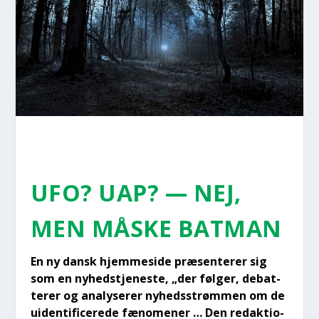
UFO? UAP? — NEJ,
MEN MÅSKE BAT­MAN
En ny dansk hjem­mesi­de præ­sen­te­rer sig
som en nyhed­s­tje­ne­ste, „der føl­ger, debat­
te­rer og ana­ly­se­rer nyheds­strøm­men om de
uiden­ti­fi­ce­re­de fæno­me­ner … Den redak­tio­