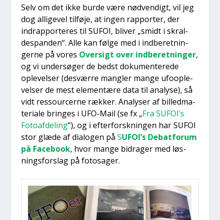
Selv om det ikke bur­de være nød­ven­digt, vil jeg
dog alli­ge­vel til­fø­je, at ingen rap­por­ter, der
indrap­por­te­res til SUFOI, bli­ver „smidt i skral­
des­pan­den“. Alle kan føl­ge med i ind­be­ret­nin­
ger­ne på vores
Over­sigt over ind­be­ret­nin­ger
,
og vi under­sø­ger de bedst doku­men­te­re­de
ople­vel­ser (desvær­re mang­ler man­ge ufoop­le­
vel­ser de mest ele­men­tæ­re data til ana­ly­se), så
vidt res­sour­cer­ne ræk­ker. Ana­ly­ser af bil­led­ma­
te­ri­a­le brin­ges i UFO-Mail (se fx „
Fra SUFOI’s
Foto­af­de­ling
“), og i efter­forsk­nin­gen har SUFOI
stor glæ­de af dia­lo­gen på
S
UFOI’s Debat­forum
på Face­book
, hvor man­ge bidra­ger med løs­
nings­for­slag på fotosa­ger.