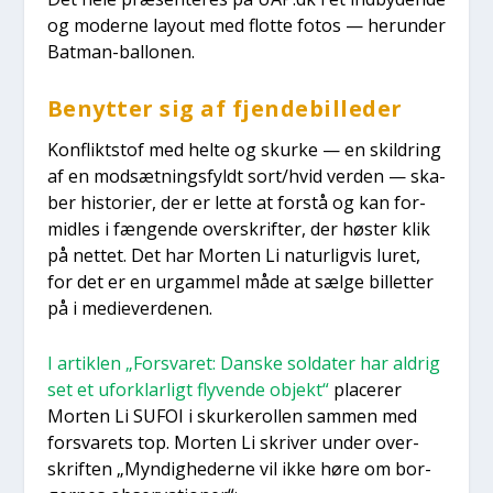
og moder­ne lay­out med flot­te fotos — her­un­der
Bat­man-bal­lo­nen.
Benyt­ter sig af fjen­de­bil­le­der
Kon­flikt­stof med hel­te og skur­ke — en skil­dring
af en mod­sæt­nings­fyldt sort/hvid ver­den — ska­
ber histo­ri­er, der er let­te at for­stå og kan for­
mid­les i fæn­gen­de over­skrif­ter, der høster klik
på net­tet. Det har Mor­ten Li natur­lig­vis luret,
for det er en urgam­mel måde at sæl­ge bil­let­ter
på i medi­e­ver­de­nen.
I artik­len „For­sva­ret: Dan­ske sol­da­ter har aldrig
set et ufor­klar­ligt fly­ven­de objekt“
pla­ce­rer
Mor­ten Li SUFOI i skur­kerol­len sam­men med
for­sva­rets top. Mor­ten Li skri­ver under over­
skrif­ten „Myn­dig­he­der­ne vil ikke høre om bor­