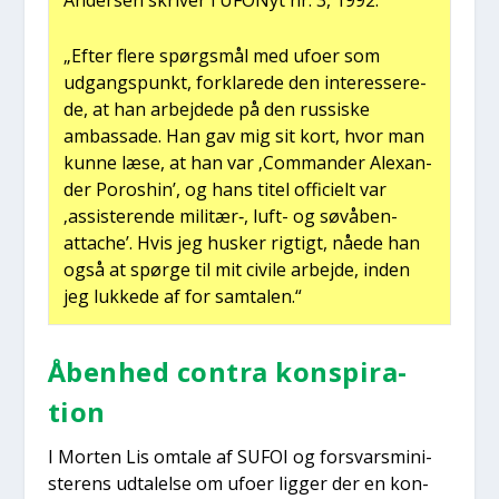
Ander­sen skri­ver i UFO­Nyt nr. 3, 1992:
„Efter fle­re spørgs­mål med ufo­er som
udgangs­punkt, for­kla­re­de den inter­es­se­re­
de, at han arbej­de­de på den rus­si­ske
ambas­sa­de. Han gav mig sit kort, hvor man
kun­ne læse, at han var ‚Com­man­der Ale­xan­
der Por­os­hin’, og hans titel offi­ci­elt var
‚assi­ste­ren­de militær‑, luft- og søvå­ben-
atta­che’. Hvis jeg husker rig­tigt, nåe­de han
også at spør­ge til mit civi­le arbej­de, inden
jeg luk­ke­de af for sam­ta­len.“
Åben­hed con­tra kon­spira­
tion
I Mor­ten Lis omta­le af SUFOI og for­svars­mi­ni­
ste­rens udta­lel­se om ufo­er lig­ger der en kon­