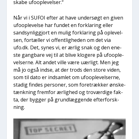
ska­be ufoop­le­vel­ser.“
Når vi i SUFOI efter at have under­søgt en given
ufoop­le­vel­se har fun­det en for­kla­ring eller
sand­syn­lig­gjort en mulig for­kla­ring på ople­vel­
sen, for­tæl­ler vi offent­lig­he­den om det via
ufo.dk. Det, synes vi, er ærlig snak og den ene­
ste gang­ba­re vej til at bli­ve klo­ge­re på ufoop­le­
vel­ser­ne. Alt andet vil­le være uær­ligt. Men jeg
må jo også ind­se, at der trods den sto­re viden,
som til dato er ind­sam­let om ufoop­le­vel­ser­ne,
sta­dig fin­des per­so­ner, som fore­træk­ker ønske­
tænk­ning frem­for ærlig­hed og tro­vær­di­ge fak­
ta, der byg­ger på grund­læg­gen­de efter­forsk­
ning.