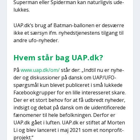
Super­man eller Spi­der­man kan natur­lig­vis ude­
luk­kes.
UAP.dk’s brug af Bat­man-bal­lo­nen er desvær­re
ikke et sær­syn ifm. nyhed­s­tje­ne­stens til­gang til
andre ufo-nyhe­der.
Hvem står bag UAP.dk?
På
www.uap.dk/om/
står der: „Ind­til nu er nyhe­
der og dis­kus­sio­ner på dansk om UAP/U­FO-
spørgs­mål kun ble­vet publi­ce­ret i små luk­ke­de
Face­book­grup­per for en lil­le inter­es­se­ret ska­re.
Der er et stort behov for at få udbredt nyhe­der,
ind­sigt og debat på dansk om de uiden­ti­fi­ce­re­de
fæno­me­ner til hele befolk­nin­gen. Der­for er
UAP.dk gået i luf­ten. UAP.dk er stif­tet af Mor­ten
Li og blev lan­ce­ret i maj 2021 som et non­pro­fit-
pro­jekt.“