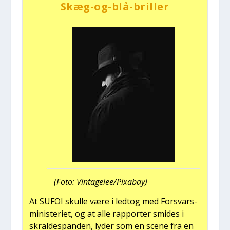
Skæg-og-blå-bril­ler
(Foto: Vintagelee/Pixabay)
At SUFOI skul­le være i ledt­og med For­svars­
mi­ni­ste­ri­et, og at alle rap­por­ter smi­des i
skral­des­pan­den, lyder som en sce­ne fra en