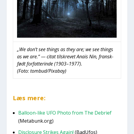
„We don’t see thin­gs as they are; we see thin­gs
as we are.“ — citat til­skre­vet Anaïs Nin, fransk­
født for­fat­te­rin­de (1903–1977).
(Foto: tombud/Pixabay)
Læs mere:
Bal­loon-like UFO Pho­to from The Debri­ef
(Metabunk.org)
Disclo­su­re Stri­kes Again!
(BadU­fos)