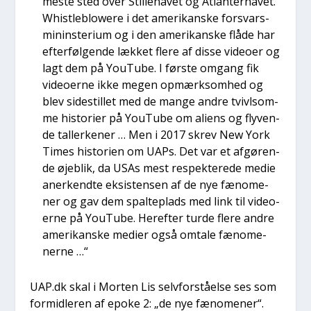
meste sted over Stil­le­ha­vet og Atlan­ter­ha­vet.
Whi­st­le­blowe­re i det ame­ri­kan­ske for­svars­
mi­nin­ste­ri­um og i den ame­ri­kan­ske flå­de har
efter­føl­gen­de læk­ket fle­re af dis­se video­er og
lagt dem på YouTu­be. I før­ste omgang fik
video­er­ne ikke megen opmærk­som­hed og
blev sidestil­let med de man­ge andre tvivls­om­
me histo­ri­er på YouTu­be om ali­ens og fly­ven­
de tal­ler­ke­ner … Men i 2017 skrev New York
Times histo­ri­en om UAPs. Det var et afgø­ren­
de øje­blik, da USAs mest respek­te­re­de medie
aner­kend­te eksi­sten­sen af de nye fæno­me­
ner og gav dem spal­te­plads med link til video­
er­ne på YouTu­be. Her­ef­ter tur­de fle­re andre
ame­ri­kan­ske medi­er også omta­le fæno­me­
ner­ne …“
UAP.dk skal i Mor­ten Lis selv­for­stå­el­se ses som
for­mid­le­ren af epo­ke 2: „de nye fæno­me­ner“.