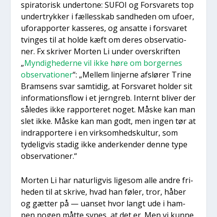
spira­to­risk under­to­ne: SUFOI og For­sva­rets top
under­tryk­ker i fæl­les­skab sand­he­den om ufo­er,
uforap­por­ter kas­se­res, og ansat­te i for­sva­ret
tvin­ges til at hol­de kæft om deres obser­va­tio­
ner. Fx skri­ver Mor­ten Li under over­skrif­ten
„
Myn­dig­he­der­ne vil ikke høre om bor­ger­nes
obser­va­tio­ner
“: „Mel­lem linjer­ne afslø­rer Tri­ne
Bram­sens svar sam­ti­dig, at For­sva­ret hol­der sit
infor­ma­tions­flow i et jer­n­greb. Inter­nt bli­ver der
såle­des ikke rap­por­te­ret noget. Måske kan man
slet ikke. Måske kan man godt, men ingen tør at
indrap­por­te­re i en virk­som­heds­kul­tur, som
tyde­lig­vis sta­dig ikke ander­ken­der den­ne type
obser­va­tio­ner.“
Mor­ten Li har natur­lig­vis lige­som alle andre fri­
he­den til at skri­ve, hvad han føler, tror, håber
og gæt­ter på — uan­set hvor langt ude i ham­
pen nogen måt­te synes, at det er. Men vi kun­ne