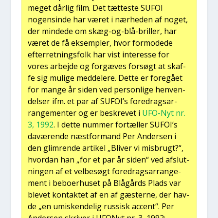
meget dår­lig film. Det tæt­te­ste SUFOI
nogen­sin­de har været i nær­he­den af noget,
der min­de­de om skæg-og-blå-bril­ler, har
været de få eksemp­ler, hvor for­mode­de
efter­ret­nings­folk har vist inter­es­se for
vores arbej­de og for­gæ­ves for­søgt at skaf­
fe sig muli­ge med­del­e­re. Det­te er fore­gå­et
for man­ge år siden ved per­son­li­ge hen­ven­
del­ser ifm. et par af SUFOI’s fored­rags­ar­
ran­ge­men­ter og er beskre­vet i
UFO-Nyt nr.
3, 1992
. I det­te num­mer for­tæl­ler SUFOI’s
davæ­ren­de næst­for­mand Per Ander­sen i
den glim­ren­de arti­kel „Bli­ver vi mis­brugt?“,
hvor­dan han „for et par år siden“ ved afslut­
nin­gen af et vel­be­søgt fored­rags­ar­ran­ge­
ment i bebo­er­hu­set på Blå­gårds Plads var
ble­vet kon­tak­tet af en af gæster­ne, der hav­
de „en umi­sken­de­lig rus­sisk accent“. Per