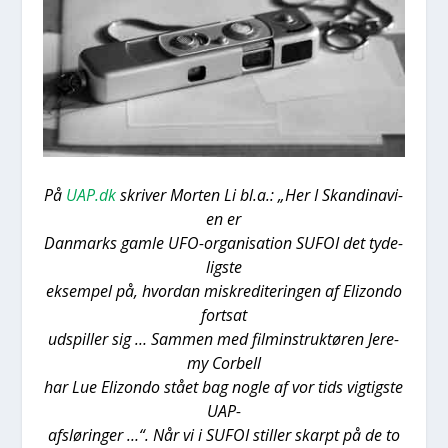
På
UAP.dk
skri­ver Mor­ten Li bl.a.: „Her I Skan­di­navi­
en er
Dan­marks gam­le UFO-orga­ni­sa­tion SUFOI det tyde­
lig­ste
eksem­pel på, hvor­dan miskre­di­te­rin­gen af Elizon­do
fort­sat
udspil­ler sig … Sam­men med fil­min­struk­tø­ren Jere­
my Cor­bell
har Lue Elizon­do stå­et bag nog­le af vor tids vig­tig­ste
UAP-
afslø­rin­ger …“. Når vi i SUFOI stil­ler skar­pt på de to