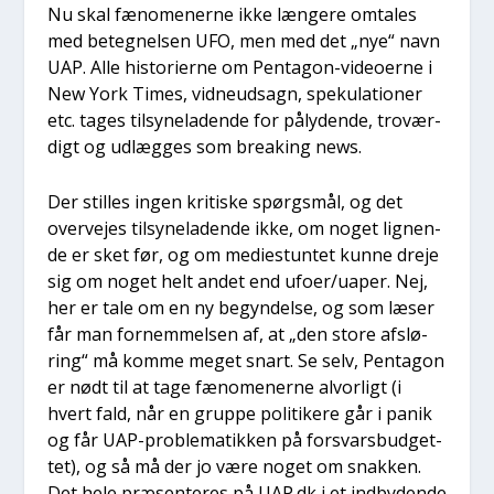
Nu skal fæno­me­ner­ne ikke læn­ge­re omta­les
med beteg­nel­sen UFO, men med det „nye“ navn
UAP. Alle histo­ri­er­ne om Pen­ta­gon-video­er­ne i
New York Times, vid­neud­sagn, spe­ku­la­tio­ner
etc. tages til­sy­ne­la­den­de for påly­den­de, tro­vær­
digt og udlæg­ges som bre­aking news.
Der stil­les ingen kri­ti­ske spørgs­mål, og det
over­ve­jes til­sy­ne­la­den­de ikke, om noget lig­nen­
de er sket før, og om medi­estun­tet kun­ne dre­je
sig om noget helt andet end ufoer/uaper. Nej,
her er tale om en ny begyn­del­se, og som læser
får man for­nem­mel­sen af, at „den sto­re afslø­
ring“ må kom­me meget snart. Se selv, Pen­ta­gon
er nødt til at tage fæno­me­ner­ne alvor­ligt (i
hvert fald, når en grup­pe poli­ti­ke­re går i panik
og får UAP-pro­ble­ma­tik­ken på for­svars­bud­get­
tet), og så må der jo være noget om snak­ken.
Det hele præ­sen­te­res på UAP.dk i et ind­by­den­de