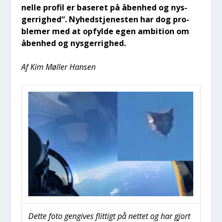
nel­le pro­fil er base­ret på åben­hed og nys­
ger­rig­hed“. Nyhed­s­tje­ne­sten har dog pro­
ble­mer med at opfyl­de egen ambi­tion om
åben­hed og nys­ger­rig­hed.
Af Kim Møl­ler Han­sen
Det­te foto gen­gi­ves flit­tigt på net­tet og har gjort