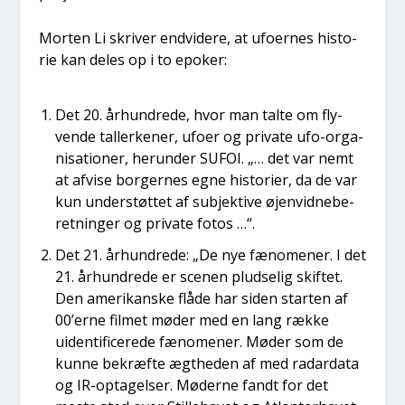
Mor­ten Li skri­ver end­vi­de­re, at ufo­er­nes histo­
rie kan deles op i to epo­ker:
Det 20. århund­re­de, hvor man tal­te om fly­
ven­de tal­ler­ke­ner, ufo­er og pri­va­te ufo-orga­
ni­sa­tio­ner, her­un­der SUFOI. „… det var nemt
at afvi­se bor­ger­nes egne histo­ri­er, da de var
kun under­støt­tet af sub­jek­ti­ve øjen­vid­ne­be­
ret­nin­ger og pri­va­te fotos …“.
Det 21. århund­re­de: „De nye fæno­me­ner. I det
21. århund­re­de er sce­nen plud­se­lig skif­tet.
Den ame­ri­kan­ske flå­de har siden star­ten af
00’erne fil­met møder med en lang ræk­ke
uiden­ti­fi­ce­re­de fæno­me­ner. Møder som de
kun­ne bekræf­te ægt­he­den af med radar­da­ta
og IR-opta­gel­ser. Møde­r­ne fandt for det