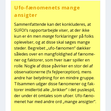
Ufo-fæno­me­nets man­ge
ansig­ter
Sam­men­fat­ten­de kan det kon­klu­de­res, at
SUFOI’s rap­port­ar­bej­de viser, at der ikke
kun er én men
man­ge
for­kla­rin­ger på folks
ople­vel­ser, og at dis­se skal søges man­ge
ste­der. Begre­bet „ufo-fæno­men“ dæk­ker
såle­des over en mang­fol­dig­hed af fæno­me­
ner og fak­to­rer, som hver især spil­ler en
rol­le. Nog­le af dis­se påvir­ker en stor del af
obser­va­tio­ner­ne (fx fejl­per­cep­tion), mens
andre har betyd­ning for en min­dre grup­pe.
Til­sam­men udgør dis­se fæno­me­ner og fak­
to­rer imid­ler­tid alle „brik­ker“ i det pus­le­spil,
der under ét omta­les som ufo­er. Ufo-fæno­
me­net har med andre ord „man­ge ansig­ter“.