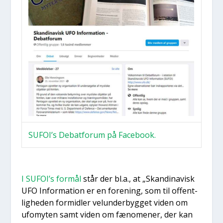
SUFOI’s Debat­forum på Face­book.
I SUFOI’s for­mål
står der bl.a., at „Skan­di­na­visk
UFO Infor­ma­tion er en for­e­ning, som til offent­
lig­he­den for­mid­ler velun­der­byg­get viden om
ufo­myten samt viden om fæno­me­ner, der kan