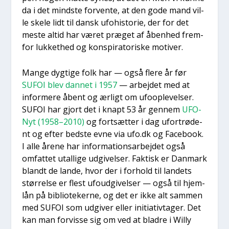
da i det mind­ste for­ven­te, at den gode mand vil­
le ske­le lidt til dansk ufo­hi­sto­rie, der for det
meste altid har været præ­get af åben­hed frem­
for luk­ket­hed og kon­spira­to­ri­ske moti­ver.
Man­ge dyg­ti­ge folk har — også fle­re år før
SUFOI blev dan­net i 1957
— arbej­det med at
infor­me­re åbent og ærligt om ufoop­le­vel­ser.
SUFOI har gjort det i knapt 53 år gen­nem
UFO-
Nyt (1958–2010)
og fort­sæt­ter i dag ufortrø­de­
nt og efter bed­ste evne via ufo.dk og Face­book.
I alle åre­ne har infor­ma­tions­ar­bej­det også
omfat­tet utal­li­ge udgi­vel­ser. Fak­tisk er Dan­mark
blandt de lan­de, hvor der i for­hold til lan­dets
stør­rel­se er flest ufoud­gi­vel­ser — også til hjem­
lån på bibli­o­te­ker­ne, og det er ikke alt sam­men
med SUFOI som udgi­ver eller ini­ti­a­tiv­ta­ger. Det
kan man for­vis­se sig om ved at blad­re i Wil­ly