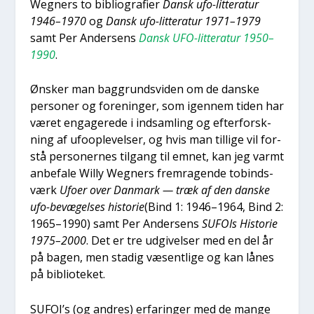
Weg­ners to bibli­o­gra­fi­er
Dansk ufo-lit­te­ra­tur
1946–1970
og
Dansk ufo-lit­te­ra­tur 1971–1979
samt Per Ander­sens
Dansk UFO-lit­te­ra­tur 1950–
1990
.
Ønsker man bag­grunds­vi­den om de dan­ske
per­so­ner og for­e­nin­ger, som igen­nem tiden har
været enga­ge­re­de i ind­sam­ling og efter­forsk­
ning af ufoop­le­vel­ser, og hvis man til­li­ge vil for­
stå per­so­ner­nes til­gang til emnet, kan jeg varmt
anbe­fa­le Wil­ly Weg­ners frem­ra­gen­de tobinds­
værk
Ufo­er over Dan­mark — træk af den dan­ske
ufo-bevæ­gel­ses histo­rie
(Bind 1: 1946–1964, Bind 2:
1965–1990) samt Per Ander­sens
SUFOIs Histo­rie
1975–2000
. Det er tre udgi­vel­ser med en del år
på bagen, men sta­dig væsent­li­ge og kan lånes
på bibli­o­te­ket.
SUFOI’s (og andres) erfa­rin­ger med de man­ge