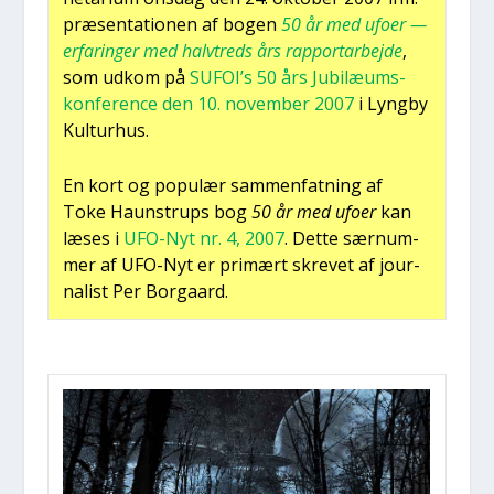
præ­sen­ta­tio­nen af bogen
50 år med ufo­er —
erfa­rin­ger med halv­treds års rap­port­ar­bej­de
,
som udkom på
SUFOI’s 50 års Jubilæum­s­
kon­fe­ren­ce den 10. novem­ber 2007
i Lyng­by
Kul­tur­hus.
En kort og popu­lær sam­men­fat­ning af
Toke Haun­strups bog
50 år med ufo­er
kan
læses i
UFO-Nyt nr. 4, 2007
. Det­te sær­num­
mer af UFO-Nyt er pri­mært skre­vet af jour­
na­list Per Bor­gaard.