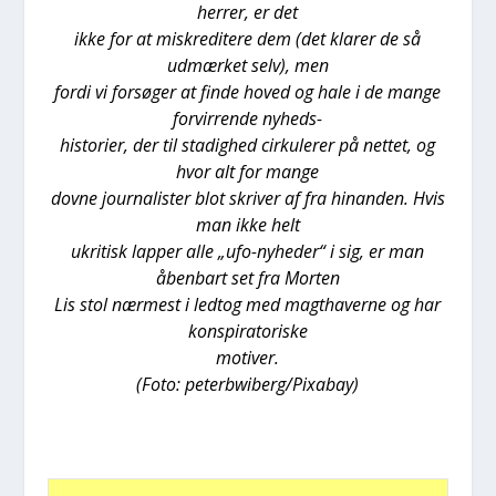
her­rer, er det
ikke for at miskre­di­te­re dem (det kla­rer de så
udmær­ket selv), men
for­di vi for­sø­ger at fin­de hoved og hale i de man­ge
for­vir­ren­de nyheds-
histo­ri­er, der til sta­dig­hed cir­ku­le­rer på net­tet, og
hvor alt for man­ge
dov­ne jour­na­li­ster blot skri­ver af fra hin­an­den. Hvis
man ikke helt
ukri­tisk lap­per alle „ufo-nyhe­der“ i sig, er man
åben­bart set fra Mor­ten
Lis stol nær­mest i ledt­og med magt­ha­ver­ne og har
kon­spira­to­ri­ske
moti­ver.
(Foto: peterbwiberg/Pixabay)