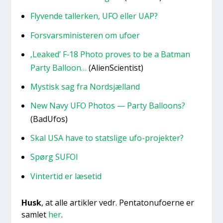
Fly­ven­de tal­ler­ken, UFO eller UAP?
For­svars­mi­ni­ste­ren om ufo­er
‚Lea­ked’ F‑18 Pho­to proves to be a Bat­man
Par­ty Bal­loon…
(Ali­enSci­en­tist)
Mystisk sag fra Nord­s­jæl­land
New Navy UFO Pho­tos — Par­ty Bal­loons?
(BadU­fos)
Skal USA have to stats­li­ge ufo-pro­jek­ter?
Spørg SUFOI
Vin­ter­tid er læse­tid
Husk
, at alle artik­ler vedr. Pen­ta­tonu­fo­er­ne er
sam­let
her
.