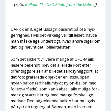
(Foto:
Bal­loon-like UFO Pho­to from The Debri­ef
)
UAP.dk er if. eget udsagn base­ret på bl.a. nys­
ger­rig­hed. Hvis det vir­ke­lig var til­fæl­det, hav­de
man måske lige under­søgt, hvad andre siger om
det, og nævnt det i bil­led­tek­sten.
Som det sik­kert vil være man­ge af UFO-Mails
læse­re bekendt, blev det alle­re­de kort efter
offent­lig­gø­rel­sen af bil­le­det sand­syn­lig­gjort, at
det foto­gra­fe­re­de objekt er en løs­slup­pen
mylar-bal­lon (en heli­um­fyldt nylon-bal­lon med
folie­over­fla­de), som kan købes i alle muli­ge for­
mer og stør­rel­ser og med man­ge for­skel­li­ge
moti­ver. Den pågæl­den­de bal­lon har mulig­vis
påtrykt en teg­ning af Bat­man, men hver­ken