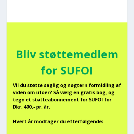
Bliv støt­te­med­lem
for SUFOI
Vil du støt­te sag­lig og nøg­tern for­mid­ling af
viden om ufo­er? Så vælg en gra­tis bog, og
tegn et støt­tea­bon­ne­ment for SUFOI for
Dkr. 400,- pr. år.
Hvert år mod­ta­ger du efter­føl­gen­de: