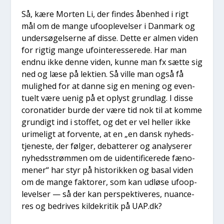
Så, kære Mor­ten Li, der fin­des åben­hed i rigt
mål om de man­ge ufoop­le­vel­ser i Dan­mark og
under­sø­gel­ser­ne af dis­se. Det­te er almen viden
for rig­tig man­ge ufo­in­ter­es­se­re­de. Har man
end­nu ikke den­ne viden, kun­ne man fx sæt­te sig
ned og læse på lek­tien. Så vil­le man også få
mulig­hed for at dan­ne sig en mening og even­
tu­elt være uenig på et oplyst grund­lag. I dis­se
cor­o­na­ti­der bur­de der være tid nok til at kom­me
grun­digt ind i stof­fet, og det er vel hel­ler ikke
uri­me­ligt at for­ven­te, at en „en dansk nyhed­s­
tje­ne­ste, der føl­ger, debat­te­rer og ana­ly­se­rer
nyheds­strøm­men om de uiden­ti­fi­ce­re­de fæno­
me­ner“ har styr på histo­rik­ken og basal viden
om de man­ge fak­to­rer, som kan udlø­se ufoop­
le­vel­ser — så der kan per­spek­ti­ve­res, nuan­ce­
res og bedri­ves kil­de­kri­tik på UAP.dk?