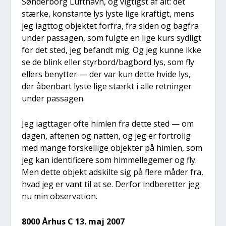
Søn­der­borg Luft­havn, og vig­tigst af alt: det
stær­ke, kon­stan­te lys lyste lige kraf­tigt, mens
jeg iagt­tog objek­tet for­fra, fra siden og bag­fra
under pas­sa­gen, som fulg­te en lige kurs syd­ligt
for det sted, jeg befandt mig. Og jeg kun­ne ikke
se de blink eller styrbord/bagbord lys, som fly
ellers benyt­ter — der var kun det­te hvi­de lys,
der åben­bart lyste lige stærkt i alle ret­nin­ger
under pas­sa­gen.
Jeg iagt­ta­ger ofte him­len fra det­te sted — om
dagen, afte­nen og nat­ten, og jeg er for­tro­lig
med man­ge for­skel­li­ge objek­ter på him­len, som
jeg kan iden­ti­fi­ce­re som him­mel­le­ge­mer og fly.
Men det­te objekt adskil­te sig på fle­re måder fra,
hvad jeg er vant til at se. Der­for ind­be­ret­ter jeg
nu min obser­va­tion.
8000 Århus C 13. maj 2007