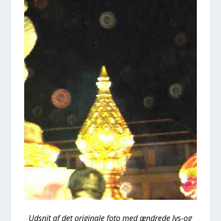
Udsnit af det ori­gi­na­le foto med ændre­de lys-og