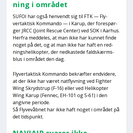
ning i områ­det
SUFOI har også hen­vendt sig til FTK — Fly­
vertak­tisk Kom­man­do — i Karup, der fore­spør­
ger JRCC (Joint Rescue Cen­ter) ved SOK i Aar­hus.
Her­fra med­del­es, at man ikke har kun­net fin­de
noget på det, og at man ikke har haft en red­
nings­he­li­kop­ter, der ned­ka­ste­de faldskærms­
blus i områ­det den dag.
Fly­vertak­tisk Kom­man­do bekræf­ter end­vi­de­re,
at der ikke har været nat­flyv­ning ved Figh­ter
Wing Skryd­strup (F‑16) eller ved Heli­kop­ter
Wing Karup (Fen­nec, EH-101 og S‑61) i den
angiv­ne peri­o­de.
Så Fly­ve­våb­net har ikke haft noget i områ­det på
det tids­punkt.
NAVIAIR sva­rer ikke