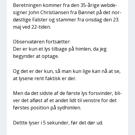
Beret­nin­gen kom­mer fra den 35-åri­ge web­de­
sig­ner John Chri­sti­an­sen fra Bøn­net på det nor­
døst­li­ge Fal­ster og stam­mer fra ons­dag den 23.
maj ved 22-tiden.
Obser­va­tø­ren fort­sæt­ter:
Der er kun et lys til­ba­ge på him­len, da jeg
begyn­der at opta­ge.
Og det er der kun, så man kun lige kan nå at se,
at lyse­ne rent fak­tisk er der.
Men da det sid­ste af de før­ste lys for­svin­der, bli­
ver det afløst af et andet lidt til ven­stre for det
før­stes posi­tion på syd­him­len.
Dett­te lyser i 5 sekun­der, før det dør ud.