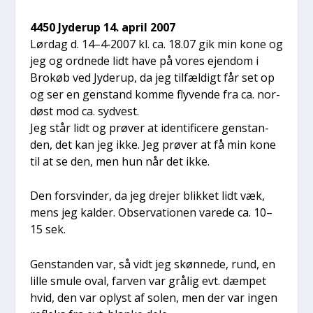
4450 Jyderup 14. april 2007
Lør­dag d. 14–4‑2007 kl. ca. 18.07 gik min kone og
jeg og ord­ne­de lidt have på vores ejen­dom i
Bro­køb ved Jyderup, da jeg til­fæl­digt får set op
og ser en gen­stand kom­me fly­ven­de fra ca. nor­
døst mod ca. syd­vest.
Jeg står lidt og prø­ver at iden­ti­fi­ce­re gen­stan­
den, det kan jeg ikke. Jeg prø­ver at få min kone
til at se den, men hun når det ikke.
Den for­svin­der, da jeg dre­jer blik­ket lidt væk,
mens jeg kal­der. Obser­va­tio­nen vare­de ca. 10–
15 sek.
Gen­stan­den var, så vidt jeg skøn­ne­de, rund, en
lil­le smu­le oval, far­ven var grå­lig evt. dæm­pet
hvid, den var oplyst af solen, men der var ingen