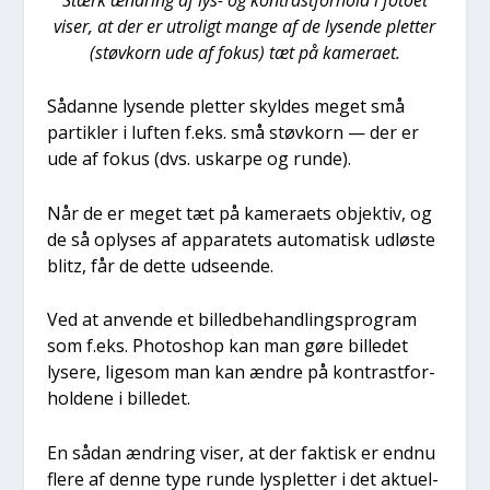
viser, at der er utro­ligt man­ge af de lysen­de plet­ter
(støv­korn ude af fokus) tæt på kame­ra­et.
Sådan­ne lysen­de plet­ter skyl­des meget små
par­tik­ler i luf­ten f.eks. små støv­korn — der er
ude af fokus (dvs. uskar­pe og run­de).
Når de er meget tæt på kame­ra­ets objek­tiv, og
de så oply­ses af appa­ra­tets auto­ma­tisk udlø­ste
blitz, får de det­te udse­en­de.
Ved at anven­de et bil­led­be­hand­lings­pro­gram
som f.eks. Pho­tos­hop kan man gøre bil­le­det
lyse­re, lige­som man kan ændre på kon­trast­for­
hol­de­ne i bil­le­det.
En sådan ændring viser, at der fak­tisk er end­nu
fle­re af den­ne type run­de lys­plet­ter i det aktu­el­