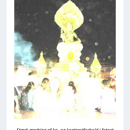
Stærk ændring af lys- og kon­trast­for­hold i foto­et