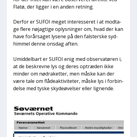
Fla­tø, der lig­ger i en anden ret­ning.
Der­for er SUFOI meget inter­es­se­ret i at mod­ta­
ge fle­re nøj­ag­ti­ge oplys­nin­ger om, hvad der kan
have for­år­sa­get lyse­ne på den falster­ske syd­
him­mel den­ne ons­dag aften.
Umid­del­bart er SUFOI enig med obser­va­tø­ren i,
at de beskrev­ne lys og deres optræ­den ikke
min­der om nødra­ket­ter, men måske kan der
være tale om flå­de­ak­ti­vi­te­ter, måske lys i for­bin­
del­se med tyske sky­deø­vel­ser eller lig­nen­de.