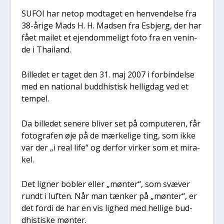
SUFOI har net­op mod­ta­get en hen­ven­del­se fra
38-åri­ge Mads H. H. Mad­sen fra Esb­jerg, der har
fået mailet et ejen­dom­me­ligt foto fra en venin­
de i Thailand.
Bil­le­det er taget den 31. maj 2007 i for­bin­del­se
med en natio­nal bud­dhi­stisk hel­lig­dag ved et
tem­pel.
Da bil­le­det sene­re bli­ver set på com­pu­te­ren, får
foto­gra­fen øje på de mær­ke­li­ge ting, som ikke
var der „i real life“ og der­for vir­ker som et mira­
kel.
Det lig­ner bob­ler eller „mønt­er“, som svæ­ver
rundt i luf­ten. Når man tæn­ker på „mønt­er“, er
det for­di de har en vis lig­hed med hel­li­ge bud­
dhi­sti­ske mønt­er.