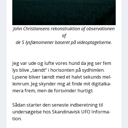
John Chri­sti­an­sens rekon­struk­tion af obser­va­tio­nen
af
de 5 lys­fæ­no­me­ner base­ret på vide­op­ta­gel­ser­ne.
Jeg var ude og luf­te vores hund da jeg ser fem
lys bli­ve „tændt“ i hori­son­ten på syd­him­len.
Lyse­ne bli­ver tændt med et halvt sekunds mel­
lem­rum. Jeg skyn­der mig at fin­de mit digi­tal­ka­
me­ra frem, men de for­svin­der hur­tigt.
Sådan star­ter den sene­ste ind­be­ret­ning til
under­sø­gel­se hos Skan­di­na­visk UFO Infor­ma­
tion.