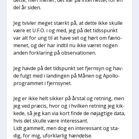
det­te, men mener, det var på inter­net­tet for en
del år siden.
Jeg tviv­ler meget stærkt på, at det­te ikke skul­le
være et U.F.O. i og med, jeg på det tids­spunkt
var alt for ung til at have set og hørt om fæno­
me­net, og der har ind­til nu ikke været nogen
anden for­kla­ring på obser­va­tio­nen.
Jeg hav­de på det tids­punkt set fjern­syn og hav­
de fulgt med i lan­din­gen på Månen og Apol­lo-
pro­gram­met i fjern­sy­net.
Jeg er ikke helt sik­ker på års­tal og ret­ning, men
jeg ved præ­cis, hvor og i hvil­ken ret­ning jeg kik­
ke­de, så jeg kan via kort fin­de de nøj­ag­ti­ge data,
hvis det skul­le være inter­es­sant.
Lidt gam­melt, men dog en inter­es­sant og sta­
dig, for mig, ufor­klar­lig hæn­del­se.