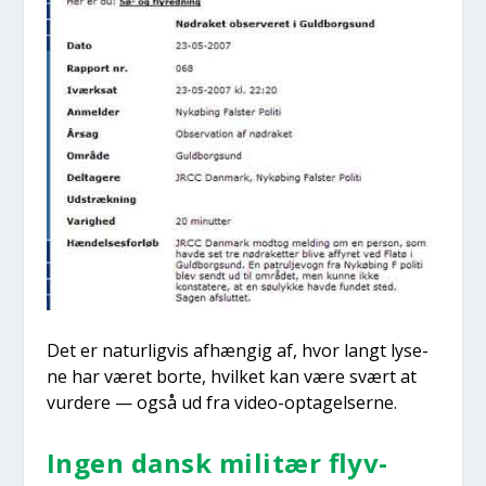
Det er natur­lig­vis afhæn­gig af, hvor langt lyse­
ne har været bor­te, hvil­ket kan være svært at
vur­de­re — også ud fra video-opta­gel­ser­ne.
Ingen dansk mili­tær flyv­