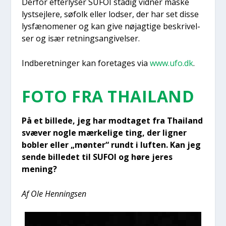
Der­for efter­ly­ser SUFOI sta­dig vid­ner måske
lyst­sej­le­re, søfolk eller lod­ser, der har set dis­se
lys­fæ­no­me­ner og kan give nøj­ag­ti­ge beskri­vel­
ser og især ret­nings­an­gi­vel­ser.
Ind­be­ret­nin­ger kan fore­ta­ges via
www.ufo.dk
.
FOTO FRA THAILAND
På et bil­le­de, jeg har mod­ta­get fra Thailand
svæ­ver nog­le mær­ke­li­ge ting, der lig­ner
bob­ler eller „mønt­er“ rundt i luf­ten. Kan jeg
sen­de bil­le­det til SUFOI og høre jeres
mening?
Af Ole Hen­nings­en