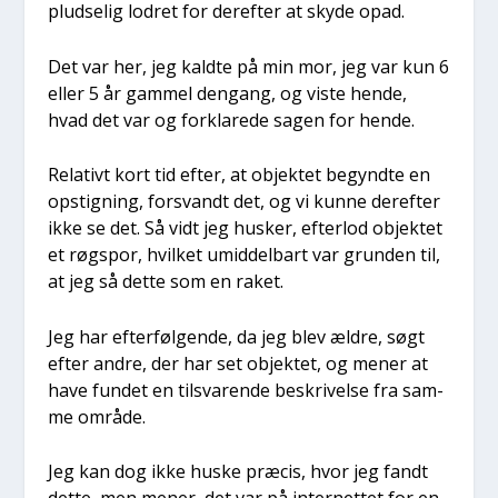
plud­se­lig lodret for der­ef­ter at sky­de opad.
Det var her, jeg kald­te på min mor, jeg var kun 6
eller 5 år gam­mel den­gang, og viste hen­de,
hvad det var og for­kla­re­de sagen for hen­de.
Rela­tivt kort tid efter, at objek­tet begynd­te en
opstig­ning, for­svandt det, og vi kun­ne der­ef­ter
ikke se det. Så vidt jeg husker, efter­lod objek­tet
et røgs­por, hvil­ket umid­del­bart var grun­den til,
at jeg så det­te som en raket.
Jeg har efter­føl­gen­de, da jeg blev ældre, søgt
efter andre, der har set objek­tet, og mener at
have fun­det en til­sva­ren­de beskri­vel­se fra sam­
me områ­de.
Jeg kan dog ikke huske præ­cis, hvor jeg fandt