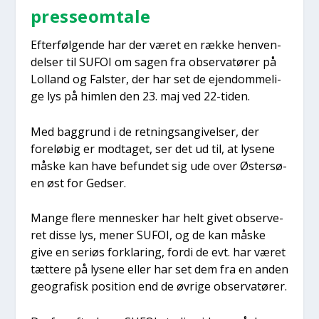
pres­seom­ta­le
Efter­føl­gen­de har der været en ræk­ke hen­ven­
del­ser til SUFOI om sagen fra obser­va­tø­rer på
Lol­land og Fal­ster, der har set de ejen­dom­me­li­
ge lys på him­len den 23. maj ved 22-tiden.
Med bag­grund i de ret­nings­an­gi­vel­ser, der
fore­lø­big er mod­ta­get, ser det ud til, at lyse­ne
måske kan have befun­det sig ude over Øster­sø­
en øst for Ged­ser.
Man­ge fle­re men­ne­sker har helt givet obser­ve­
ret dis­se lys, mener SUFOI, og de kan måske
give en seri­øs for­kla­ring, for­di de evt. har været
tæt­te­re på lyse­ne eller har set dem fra en anden
geo­gra­fisk posi­tion end de øvri­ge obser­va­tø­rer.