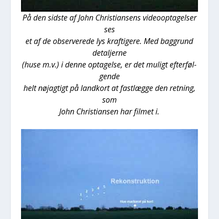
På den sid­ste af John Chri­sti­an­sens video­op­ta­gel­ser
ses
et af
de obser­ve­re­de lys kraf­ti­ge­re. Med bag­grund
detal­jer­ne
(huse m.v.) i den­ne opta­gel­se, er det muligt efter­føl­
gen­de
helt nøj­ag­tigt på land­kort at fast­læg­ge den ret­ning,
som
John Chri­sti­an­sen har fil­met i.