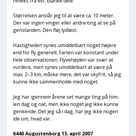
refleks fra evt. blan­ke dele.
Stør­rel­sen anslår jeg til at være ca. 10 meter.
Der var ingen vin­ger eller andre ting at se på
gen­stan­den. Den fløj lyd­løst.
Hastig­he­den synes umid­del­bart noget høje­re
end for fly gene­relt. Far­ten var kon­stant under
hele obser­va­tio­nen. Fly­ve­høj­den var svær at
vur­de­re, men synes umid­del­bart at være på
max. 2–3 km, måske mere, det var skyfrit, så jeg
kun­ne ikke sam­men­hol­de med noget.
Jeg har igen­nem åre­ne set man­ge ting på him­
len dag og nat, men ikke noget jeg ikke kun­ne
gen­ken­de. Det jeg så i dag, har jeg ikke nogen
ide om, hvad var.
6440 Augu­sten­borg 15. april 2007