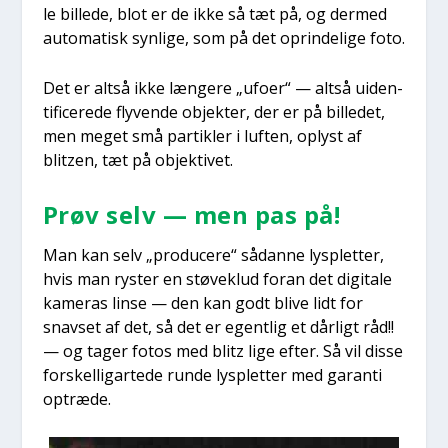
le bil­le­de, blot er de ikke så tæt på, og der­med
auto­ma­tisk syn­li­ge, som på det oprin­de­li­ge foto.
Det er alt­så ikke læn­ge­re „ufo­er“ — alt­så uiden­
ti­fi­ce­re­de fly­ven­de objek­ter, der er på bil­le­det,
men meget små par­tik­ler i luf­ten, oplyst af
blitzen, tæt på objek­ti­vet.
Prøv selv — men pas på!
Man kan selv „pro­du­ce­re“ sådan­ne lys­plet­ter,
hvis man ryster en stø­ve­klud for­an det digi­ta­le
kame­ras lin­se — den kan godt bli­ve lidt for
snav­set af det, så det er egent­lig et dår­ligt råd!!
— og tager fotos med blitz lige efter. Så vil dis­se
for­skel­lig­ar­te­de run­de lys­plet­ter med garan­ti
optræ­de.