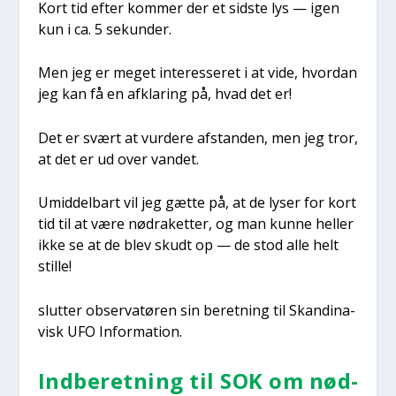
Kort tid efter kom­mer der et sid­ste lys — igen
kun i ca. 5 sekun­der.
Men jeg er meget inter­es­se­ret i at vide, hvor­dan
jeg kan få en afkla­ring på, hvad det er!
Det er svært at vur­de­re afstan­den, men jeg tror,
at det er ud over van­det.
Umid­del­bart vil jeg gæt­te på, at de lyser for kort
tid til at være nødra­ket­ter, og man kun­ne hel­ler
ikke se at de blev skudt op — de stod alle helt
stil­le!
slut­ter obser­va­tø­ren sin beret­ning til Skan­di­na­
visk UFO Infor­ma­tion.
Ind­be­ret­ning til SOK om nød­