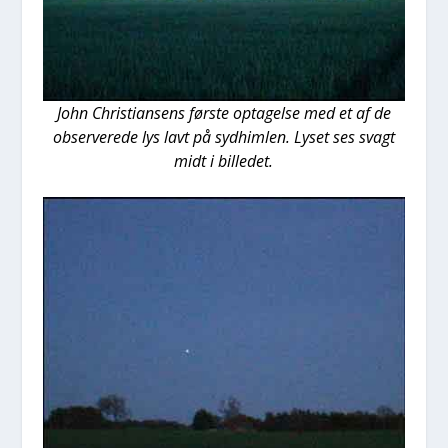
John Chri­sti­an­sens før­ste opta­gel­se med et af de
obser­ve­re­de lys lavt på syd­him­len. Lyset ses svagt
midt i bil­le­det.