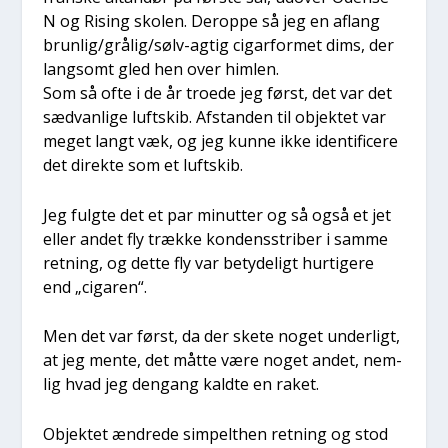
N og Rising sko­len. Derop­pe så jeg en aflang
brun­lig/­grå­lig/­sølv-agtig cigar­for­met dims, der
lang­somt gled hen over him­len.
Som så ofte i de år tro­e­de jeg først, det var det
sæd­van­li­ge luftskib. Afstan­den til objek­tet var
meget langt væk, og jeg kun­ne ikke iden­ti­fi­ce­re
det direk­te som et luftskib.
Jeg fulg­te det et par minut­ter og så også et jet
eller andet fly træk­ke kon­dens­stri­ber i sam­me
ret­ning, og det­te fly var bety­de­ligt hur­ti­ge­re
end „ciga­ren“.
Men det var først, da der ske­te noget under­ligt,
at jeg men­te, det måt­te være noget andet, nem­
lig hvad jeg den­gang kald­te en raket.
Objek­tet ændre­de sim­pelt­hen ret­ning og stod