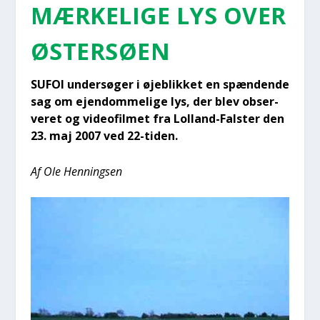
MÆR­KE­LI­GE LYS OVER
ØSTER­SØ­EN
SUFOI under­sø­ger i øje­blik­ket en spæn­den­de
sag om ejen­dom­me­li­ge lys, der blev obser­
ve­ret og video­fil­met fra Lol­land-Fal­ster den
23. maj 2007 ved 22-tiden.
Af Ole Hen­nings­en