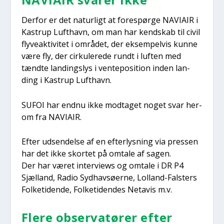
Der­for er det natur­ligt at fore­spør­ge NAVIAIR i
Kastrup Luft­havn, om man har kend­skab til civil
fly­ve­ak­ti­vi­tet i områ­det, der eksem­pel­vis kun­ne
være fly, der cir­ku­le­re­de rundt i luf­ten med
tænd­te lan­dings­lys i ven­tepo­si­tion inden lan­
ding i Kastrup Luft­havn.
SUFOI har end­nu ikke mod­ta­get noget svar her­
om fra NAVIAIR.
Efter udsen­del­se af en efter­lys­ning via pres­sen
har det ikke skor­tet på omta­le af sagen.
Der har været inter­views og omta­le i DR P4
Sjæl­land, Radio Syd­hav­sø­er­ne, Lol­land-Falsters
Fol­ke­ti­den­de, Fol­ke­ti­den­des Net­a­vis m.v.
Fle­re obser­va­tø­rer efter