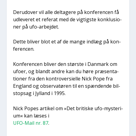
Der­u­d­over vil alle del­ta­ge­re på kon­fe­ren­cen få
udle­ve­ret et refe­rat med de vig­tig­ste kon­klu­sio­
ner på ufo-arbej­det.
Det­te bli­ver blot et af de man­ge ind­læg på kon­
fe­ren­cen.
Kon­fe­ren­cen bli­ver den stør­ste i Dan­mark om
ufo­er, og blandt andre kan du høre præ­sen­ta­
tio­ner fra den kon­tro­ver­si­el­le Nick Pope fra
Eng­land og obser­va­tø­ren til en spæn­den­de bil­
stop­sag i Jyl­land i 1995.
Nick Popes arti­kel om »Det bri­ti­ske ufo-myste­ri­
um« kan læses i
UFO-Mail nr. 87
.