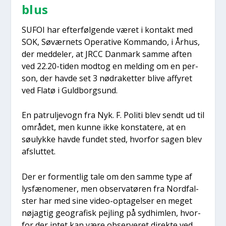
blus
SUFOI har efter­føl­gen­de været i kon­takt med
SOK, Søvær­nets Ope­ra­ti­ve Kom­man­do, i Århus,
der med­del­er, at JRCC Dan­mark sam­me aften
ved 22.20-tiden modt­og en mel­ding om en per­
son, der hav­de set 3 nødra­ket­ter bli­ve affy­ret
ved Fla­tø i Guld­borgs­und.
En patrul­je­vogn fra Nyk. F. Poli­ti blev sendt ud til
områ­det, men kun­ne ikke kon­sta­te­re, at en
søu­lyk­ke hav­de fun­det sted, hvor­for sagen blev
afslut­tet.
Der er for­ment­lig tale om den sam­me type af
lys­fæ­no­me­ner, men obser­va­tø­ren fra Nord­fal­
ster har med sine video-opta­gel­ser en meget
nøj­ag­tig geo­gra­fisk pej­ling på syd­him­len, hvor­
for der intet kan være obser­ve­ret direk­te ved