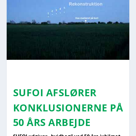
SUFOI AFSLØ­RER
KON­KLU­SIO­NER­NE PÅ
50 ÅRS ARBEJ­DE