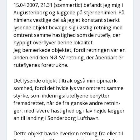
15.04.2007, 21.31 (som­mer­tid) befandt jeg mig i
Augu­sten­borg og kig­ge­de på stjer­ne­him­len. På
him­lens vest­li­ge del så jeg et kon­stant stærkt
lysen­de objekt bevæ­ge sig i øst­lig ret­ning med
omtrent sam­me hastig­hed som de rute­fly, der
hyp­pigt over­fly­ver den­ne loka­li­tet.
Jeg bemær­ke­de objek­tet, for­di ret­nin­gen var en
anden end den NØ-SV ret­ning, der åben­bart er
rute­fly­e­nes fore­truk­ne.
Det lysen­de objekt til­trak også min opmærk­
som­hed, for­di det hvi­de lys var omtrent sam­me
styr­ke, som inden­rigs­ru­te­fly­e­ne benyt­ter
fremad­ret­tet, når de fra gan­ske andre ret­nin­
ger, med lave­re hastig­hed og i lav høj­de læg­ger
an til lan­ding i Søn­der­borg Luft­havn.
Det­te objekt hav­de hver­ken ret­ning fra eller til