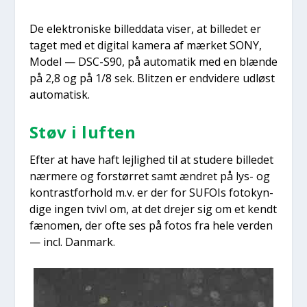
De elek­tro­ni­ske bil­led­da­ta viser, at bil­le­det er
taget med et digi­tal kame­ra af mær­ket SONY,
Model — DSC-S90, på auto­ma­tik med en blæn­de
på 2,8 og på 1/8 sek. Blitzen er end­vi­de­re udløst
auto­ma­tisk.
Støv i luf­ten
Efter at have haft lej­lig­hed til at stu­de­re bil­le­det
nær­me­re og for­stør­ret samt ændret på lys- og
kon­trast­for­hold m.v. er der for SUFOIs fotokyn­
di­ge ingen tvivl om, at det dre­jer sig om et kendt
fæno­men, der ofte ses på fotos fra hele ver­den
— incl. Dan­mark.