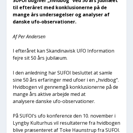
SUFOI udgi­ver „hvid­bog“ ved 50 års jubilæ­et
til efter­å­ret med kon­klu­sio­ner­ne på de
man­ge års under­sø­gel­ser og ana­ly­ser af
dan­ske ufo-obser­va­tio­ner.
Af Per Ander­sen
I efter­å­ret kan Skan­di­na­visk UFO Infor­ma­tion
fejre sit 50 års jubilæum.
I den anled­ning har SUFOI beslut­tet at sam­le
sine 50 års erfa­rin­ger med ufo­er i en „hvid­bog“.
Hvid­bo­gen vil gen­nem­gå kon­klu­sio­ner­ne på de
man­ge års akti­ve arbej­de med at
ana­ly­se­re dan­ske ufo-obser­va­tio­ner.
På SUFOI’s ufo kon­fe­ren­ce den 10. novem­ber i
Lyng­by Kul­tur­hus vil resul­ta­ter­ne fra hvid­bo­gen
bli­ve præ­sen­te­ret af Toke Haun­strup fra SUFOI.