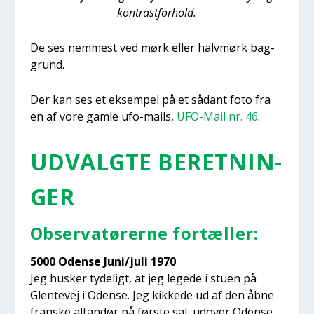
kon­trast­for­hold.
De ses nem­mest ved mørk eller halv­mørk bag­
grund.
Der kan ses et eksem­pel på et sådant foto fra
en af vore gam­le ufo-mails,
UFO-Mail nr. 46
.
UDVALG­TE BERET­NIN­
GER
Obser­va­tø­rer­ne for­tæl­ler:
5000 Oden­se Juni/juli 1970
Jeg husker tyde­ligt, at jeg lege­de i stu­en på
Glen­te­vej i Oden­se. Jeg kik­ke­de ud af den åbne
fran­ske altan­dør på før­ste sal, udover Oden­se