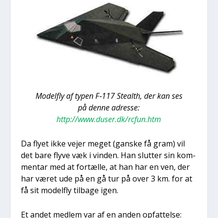
Model­fly af typen F‑117 Ste­alth, der kan ses
på den­ne adres­se:
http://www.duser.dk/rcfun.htm
Da fly­et ikke vejer meget (gan­ske få gram) vil
det bare fly­ve væk i vin­den. Han slut­ter sin kom­
men­tar med at for­tæl­le, at han har en ven, der
har været ude på en gå tur på over 3 km. for at
få sit model­fly til­ba­ge igen.
Et andet med­lem var af en anden opfat­tel­se: