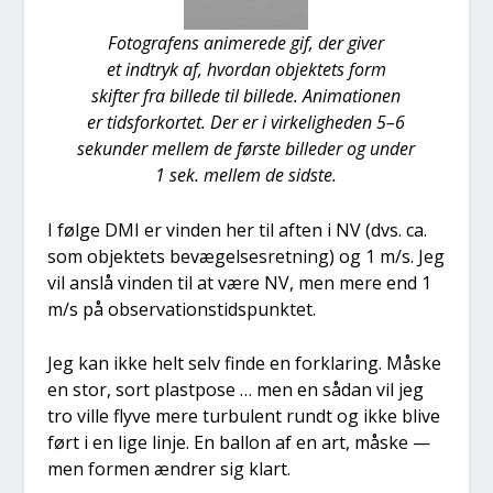
Foto­gra­fens ani­me­re­de gif, der giver
et ind­tryk af, hvor­dan objek­tets form
skif­ter fra bil­le­de til bil­le­de. Ani­ma­tio­nen
er tids­for­kor­tet. Der er i vir­ke­lig­he­den 5–6
sekun­der mel­lem de før­ste bil­le­der og under
1 sek. mel­lem de sid­ste.
I føl­ge DMI er vin­den her til aften i NV (dvs. ca.
som objek­tets bevæ­gel­ses­ret­ning) og 1 m/s. Jeg
vil anslå vin­den til at være NV, men mere end 1
m/s på obser­va­tion­s­tids­punk­tet.
Jeg kan ikke helt selv fin­de en for­kla­ring. Måske
en stor, sort plast­po­se … men en sådan vil jeg
tro vil­le fly­ve mere tur­bu­lent rundt og ikke bli­ve
ført i en lige linje. En bal­lon af en art, måske —
men for­men ændrer sig klart.