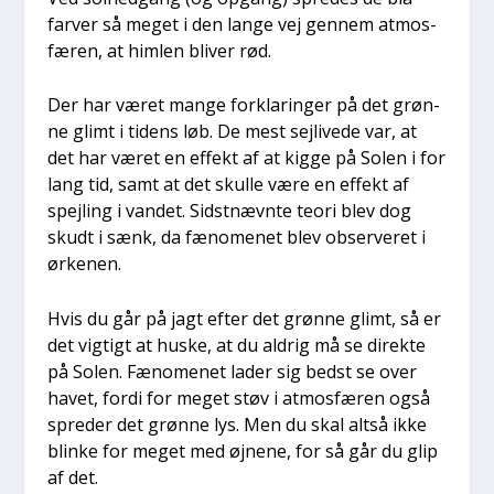
far­ver så meget i den lan­ge vej gen­nem atmos­
fæ­ren, at him­len bli­ver rød.
Der har været man­ge for­kla­rin­ger på det grøn­
ne glimt i tidens løb. De mest sej­li­ve­de var, at
det har været en effekt af at kig­ge på Solen i for
lang tid, samt at det skul­le være en effekt af
spej­ling i van­det. Sidst­nævn­te teo­ri blev dog
skudt i sænk, da fæno­me­net blev obser­ve­ret i
ørke­nen.
Hvis du går på jagt efter det grøn­ne glimt, så er
det vig­tigt at huske, at du aldrig må se direk­te
på Solen. Fæno­me­net lader sig bedst se over
havet, for­di for meget støv i atmos­fæ­ren også
spre­der det grøn­ne lys. Men du skal alt­så ikke
blin­ke for meget med øjne­ne, for så går du glip
af det.