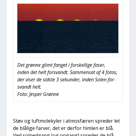
Det grøn­ne glimt fan­get i for­skel­li­ge faser,
inden det helt for­svandt. Sam­men­sat af 4 fotos,
der viser de sid­ste 3 sekun­der, inden Solen for­
svandt helt.
Foto: Jes­per Grøn­ne
Støv og luft­mo­le­ky­ler i atmos­fæ­ren spre­der let
de blå­li­ge far­ver, det er der­for him­len er blå.
Ved sol­ned­gang (og opgang) spre­des de blå