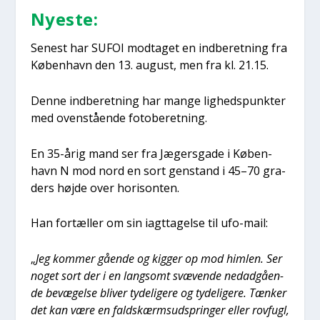
Nye­ste:
Sene­st har SUFOI mod­ta­get en ind­be­ret­ning fra
Køben­havn den 13. august, men fra kl. 21.15.
Den­ne ind­be­ret­ning har man­ge lig­heds­punk­ter
med oven­stå­en­de foto­be­ret­ning.
En 35-årig mand ser fra Jægers­ga­de i Køben­
havn N mod nord en sort gen­stand i 45–70 gra­
ders høj­de over hori­son­ten.
Han for­tæl­ler om sin iagt­ta­gel­se til ufo-mail:
„
Jeg kom­mer gåen­de og kig­ger op mod him­len. Ser
noget sort der i en lang­somt svæ­ven­de ned­ad­gå­en­
de bevæ­gel­se bli­ver tyde­li­ge­re og tyde­li­ge­re. Tæn­ker
det kan være en faldskærms­ud­sprin­ger eller rov­fugl,