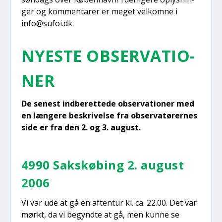
ger og kom­men­ta­rer er meget vel­kom­ne i
info@sufoi.dk.
NYE­STE OBSER­VA­TIO­
NER
De sene­st ind­be­ret­te­de obser­va­tio­ner med
en læn­ge­re beskri­vel­se fra obser­va­tø­rer­nes
side er fra den 2. og 3. august.
4990 Saks­kø­bing 2. august
2006
Vi var ude at gå en aften­tur kl. ca. 22.00. Det var
mørkt, da vi begynd­te at gå, men kun­ne se