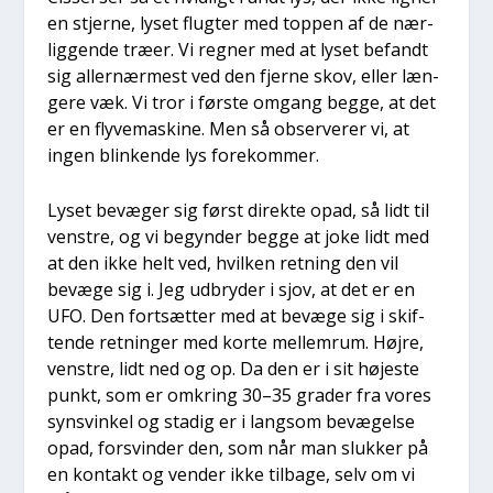
en stjer­ne, lyset flug­ter med top­pen af de nær­
lig­gen­de træ­er. Vi reg­ner med at lyset befandt
sig aller­nær­mest ved den fjer­ne skov, eller læn­
ge­re væk. Vi tror i før­ste omgang beg­ge, at det
er en fly­ve­ma­ski­ne. Men så obser­ve­rer vi, at
ingen blin­ken­de lys fore­kom­mer.
Lyset bevæ­ger sig først direk­te opad, så lidt til
ven­stre, og vi begyn­der beg­ge at joke lidt med
at den ikke helt ved, hvil­ken ret­ning den vil
bevæ­ge sig i. Jeg udbry­der i sjov, at det er en
UFO. Den fort­sæt­ter med at bevæ­ge sig i skif­
ten­de ret­nin­ger med kor­te mel­lem­rum. Høj­re,
ven­stre, lidt ned og op. Da den er i sit høje­ste
punkt, som er omkring 30–35 gra­der fra vores
syns­vin­kel og sta­dig er i lang­som bevæ­gel­se
opad, for­svin­der den, som når man sluk­ker på
en kon­takt og ven­der ikke til­ba­ge, selv om vi