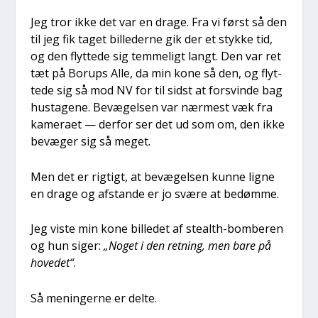
Jeg tror ikke det var en dra­ge. Fra vi først så den
til jeg fik taget bil­le­der­ne gik der et styk­ke tid,
og den flyt­te­de sig tem­me­ligt langt. Den var ret
tæt på Borups Alle, da min kone så den, og flyt­
te­de sig så mod NV for til sidst at for­svin­de bag
hus­ta­ge­ne. Bevæ­gel­sen var nær­mest væk fra
kame­ra­et — der­for ser det ud som om, den ikke
bevæ­ger sig så meget.
Men det er rig­tigt, at bevæ­gel­sen kun­ne lig­ne
en dra­ge og afstan­de er jo svæ­re at bedøm­me.
Jeg viste min kone bil­le­det af ste­alth-bom­be­ren
og hun siger:
„Noget i den ret­ning, men bare på
hove­d­et“
.
Så menin­ger­ne er del­te.