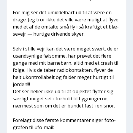
For mig ser det umid­del­bart ud til at være en
dra­ge. Jeg tror ikke det vil­le være muligt at fly­ve
med et af de omtal­te små fly i så kraf­tigt et blæ­
se­vejr — hur­ti­ge dri­ven­de sky­er.
Selv i stil­le vejr kan det være meget svært, de er
usand­syn­li­ge føl­som­me, har prø­vet det fle­re
gan­ge med mit bar­ne­barn, altid med et crash til
føl­ge. Hvis de taber radi­o­kon­tak­ten, fly­ver de
helt ukon­trol­la­belt og fal­der meget hur­tigt til
jor­den!!!
Det ser hel­ler ikke ud til at objek­tet flyt­ter sig
sær­ligt meget set i for­hold til byg­nin­ger­ne,
nær­mest som om det er bun­det fast i en snor.
Fore­lagt dis­se før­ste kom­men­ta­rer siger foto­
gra­fen til ufo-mail: