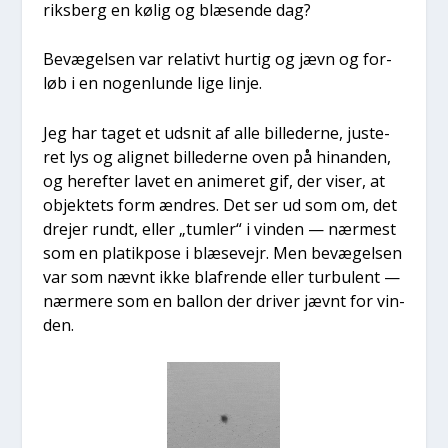
riks­berg en kølig og blæ­sen­de dag?
Bevæ­gel­sen var rela­tivt hur­tig og jævn og for­
løb i en nogen­lun­de lige linje.
Jeg har taget et udsnit af alle bil­le­der­ne, juste­
ret lys og alig­net bil­le­der­ne oven på hin­an­den,
og her­ef­ter lavet en ani­me­ret gif, der viser, at
objek­tets form ændres. Det ser ud som om, det
dre­jer rundt, eller „tum­ler“ i vin­den — nær­mest
som en pla­tikpo­se i blæ­se­vejr. Men bevæ­gel­sen
var som nævnt ikke blaf­ren­de eller tur­bu­lent —
nær­me­re som en bal­lon der dri­ver jævnt for vin­
den.