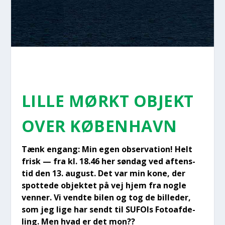
LIL­LE MØRKT OBJEKT
OVER KØBEN­HAVN
Tænk engang: Min egen obser­va­tion! Helt
frisk — fra kl. 18.46 her søn­dag ved aften­s­
tid den 13. august. Det var min kone, der
spot­te­de objek­tet på vej hjem fra nog­le
ven­ner. Vi vend­te bilen og tog de bil­le­der,
som jeg lige har sendt til SUFOIs Foto­af­de­
ling. Men hvad er det mon??