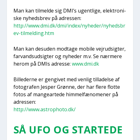
Man kan til­mel­de sig DMI’s ugent­li­ge, elek­tro­ni­
ske nyheds­brev på adres­sen:
http://www.dmi.dk/dmi/index/nyheder/nyhedsbr
ev-tilmelding.htm
Man kan des­u­den mod­ta­ge mobi­le vej­r­ud­sig­ter,
far­vands­ud­sig­ter og nyhe­der m.v. Se nær­me­re
her­om på DMIs adres­se:
www.dmi.dk
Bil­le­der­ne er gen­gi­vet med ven­lig til­la­del­se af
foto­gra­fen Jes­per Grøn­ne, der har fle­re flot­te
fotos af man­gear­te­de him­mel­fæ­no­me­ner på
adres­sen:
http://www.astrophoto.dk/
SÅ UFO OG STAR­TE­DE