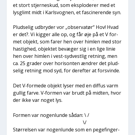
et stort stjer­neskud, som eks­plo­de­rer med et
lys­glimt midt i Karls­vog­nen, et fasci­ne­ren­de syn.
Plud­se­lig udbry­der vor „obser­va­tør“ Hov! Hvad
er det?. Vi kig­ger alle op, og får øje på et V for­
met objekt, som farer hen over him­len med stor
hastig­hed, objek­tet bevæ­ger sig i en lige linie
hen over him­len i vest-syd­ve­st­lig ret­ning, men
ca. 25 gra­der over hori­son­ten ændrer det plud­
se­lig ret­ning mod syd, for der­ef­ter at for­svin­de.
Det V‑formede objekt lyser med en dif­fus varm
gul­lig far­ve. V‑formen var brudt på mid­ten, hvor
der ikke var noget lys.
For­men var nogen­lun­de sådan: \ /
\/
Stør­rel­sen var nogen­lun­de som en pege­fin­ger­