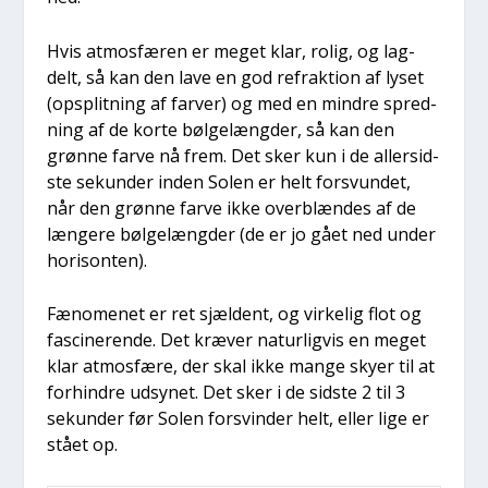
Hvis atmos­fæ­ren er meget klar, rolig, og lag­
delt, så kan den lave en god refrak­tion af lyset
(opsplit­ning af far­ver) og med en min­dre spred­
ning af de kor­te bøl­ge­læng­der, så kan den
grøn­ne far­ve nå frem. Det sker kun i de aller­sid­
ste sekun­der inden Solen er helt for­s­vun­det,
når den grøn­ne far­ve ikke over­blæn­des af de
læn­ge­re bøl­ge­læng­der (de er jo gået ned under
hori­son­ten).
Fæno­me­net er ret sjæl­dent, og vir­ke­lig flot og
fasci­ne­ren­de. Det kræ­ver natur­lig­vis en meget
klar atmos­fæ­re, der skal ikke man­ge sky­er til at
for­hin­dre udsy­net. Det sker i de sid­ste 2 til 3
sekun­der før Solen for­svin­der helt, eller lige er
stå­et op.