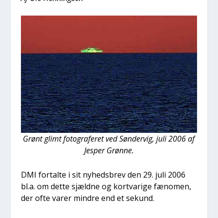
Grønt glimt foto­gra­fe­ret ved Søn­der­vig, juli 2006 af
Jes­per Grøn­ne.
DMI for­tal­te i sit nyheds­brev den 29. juli 2006
bl.a. om det­te sjæld­ne og kortva­ri­ge fæno­men,
der ofte varer min­dre end et sekund.