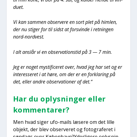
du­et.
Vi kan sam­men obser­ve­re en sort plet på him­len,
der nu sti­ger for til sidst at for­svin­de i ret­nin­gen
nord-nord­vest.
I alt anslår vi en obser­va­tion­s­tid på 3 — 7 min.
Jeg er noget mysti­fi­ce­ret over, hvad jeg har set og er
inter­es­se­ret i at høre, om der er en for­kla­ring på
det, eller andre obser­va­tio­ner af det.“
Har du oplys­nin­ger eller
kom­men­ta­rer?
Men hvad siger ufo-mails læse­re om det lil­le
objekt, der blev obser­ve­ret og foto­gra­fe­ret i
søn­dags over København?Yderligere oplys­nin­