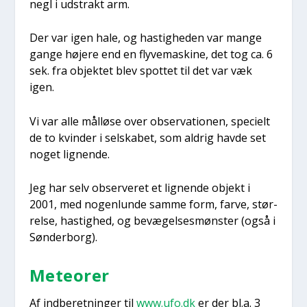
negl i udstrakt arm.
Der var igen hale, og hastig­he­den var man­ge
gan­ge høje­re end en fly­ve­ma­ski­ne, det tog ca. 6
sek. fra objek­tet blev spot­tet til det var væk
igen.
Vi var alle mål­lø­se over obser­va­tio­nen, spe­ci­elt
de to kvin­der i sel­ska­bet, som aldrig hav­de set
noget lig­nen­de.
Jeg har selv obser­ve­ret et lig­nen­de objekt i
2001, med nogen­lun­de sam­me form, far­ve, stør­
rel­se, hastig­hed, og bevæ­gel­ses­møn­ster (også i
Søn­der­borg).
Mete­o­rer
Af ind­be­ret­nin­ger til
www.ufo.dk
er der bl.a. 3