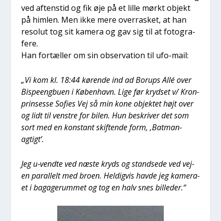
ved aften­s­tid og fik øje på et lil­le mørkt objekt
på him­len. Men ikke mere over­ra­sket, at han
reso­lut tog sit kame­ra og gav sig til at foto­gra­
fe­re.
Han for­tæl­ler om sin obser­va­tion til ufo-mail:
„Vi kom kl. 18:44 køren­de ind ad Borups Allé over
Bis­pe­eng­bu­en i Køben­havn. Lige før kryd­set v/ Kron­
prin­ses­se Sofies Vej så min kone objek­tet højt over
og lidt til ven­stre for bilen. Hun beskri­ver det som
sort med en kon­stant skif­ten­de form, ‚Bat­man-
agtigt’.
Jeg u‑vendte ved næste kryds og stand­se­de ved vej­
en paral­lelt med bro­en. Hel­dig­vis hav­de jeg kame­ra­
et i baga­ge­rum­met og tog en halv snes bil­le­der.“