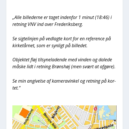
„Alle bil­le­der­ne er taget inden­for 1 minut (18:46) i
ret­ning VNV ind over Fre­de­riks­berg.
Se sig­te­linj­en på ved­lag­te kort for en refe­ren­ce på
kir­ketår­net, som er syn­ligt på bil­le­det.
Objek­tet fløj til­sy­ne­la­den­de med vin­den og dale­de
måske lidt i ret­ning Brøns­høj (men svært at afgø­re).
Se min angi­vel­se af kame­ravin­kel og ret­ning på kor­
tet.“