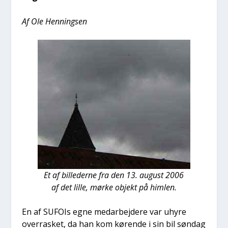
Af Ole Hen­nings­en
Et af bil­le­der­ne fra den 13. august 2006
af det lil­le, mør­ke objekt på him­len.
En af SUFOIs egne med­ar­bej­de­re var uhy­re
over­ra­sket, da han kom køren­de i sin bil søn­dag