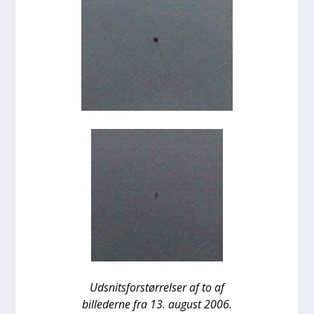
Udsnits­for­stør­rel­ser af to af
bil­le­der­ne fra 13. august 2006.