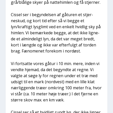
grå/blålige sky­er på nat­te­him­len og få stjer­ner.
Cis­sel ser i begyn­del­sen af gåtu­ren et stjer­
neskud, og kort tid efter så vi beg­ge et
lyn/kraftigt lys­glimt ved en enkelt hvid­lig sky på
him­len. Vi bemær­ke­de beg­ge, at det ikke lig­ne­
de et almin­de­ligt lyn, da det var meget bredt,
kort i læng­de og ikke var efter­fulgt af tor­den
brag. Fæno­me­net fore­kom i nor­døst.
Vi fort­sat­te vores gåtur i 10 min. mere, inden vi
vend­te hjemad, da det begynd­te at reg­ne. Vi
valg­te at søge ly for reg­nen under et træ med
udsigt til en mark (nord­vest) med en lil­le klat
nær­lig­gen­de træ­er omkring 100 meter fra, hvor
vi står (ca. 10 meter høje træ­er.) I det fjer­ne en
stør­re skov max. en km væk.
Cis­sel ser så et hvid­ligt rundt lys, der ikke lig­ner