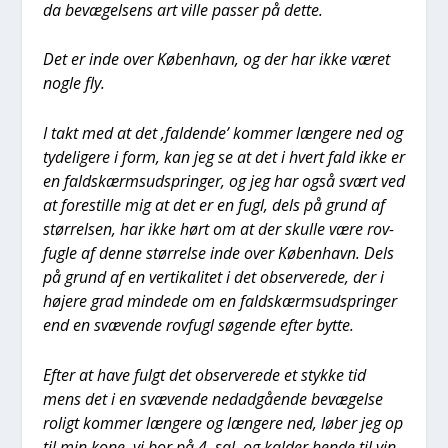
da bevæ­gel­sens art vil­le pas­ser på det­te.
Det er inde over Køben­havn, og der har ikke været
nog­le fly.
I takt med at det ‚fal­den­de’ kom­mer læn­ge­re ned og
tyde­li­ge­re i form, kan jeg se at det i hvert fald ikke er
en faldskærms­ud­sprin­ger, og jeg har også svært ved
at fore­stil­le mig at det er en fugl, dels på grund af
stør­rel­sen, har ikke hørt om at der skul­le være rov­
fug­le af den­ne stør­rel­se inde over Køben­havn. Dels
på grund af en ver­ti­ka­li­tet i det obser­ve­re­de, der i
høje­re grad min­de­de om en faldskærms­ud­sprin­ger
end en svæ­ven­de rov­fugl søgen­de efter byt­te.
Efter at have fulgt det obser­ve­re­de et styk­ke tid
mens det i en svæ­ven­de ned­ad­gå­en­de bevæ­gel­se
roligt kom­mer læn­ge­re og læn­ge­re ned, løber jeg op
til min kone, vi bor på 4. sal, og kal­der hen­de til vin­