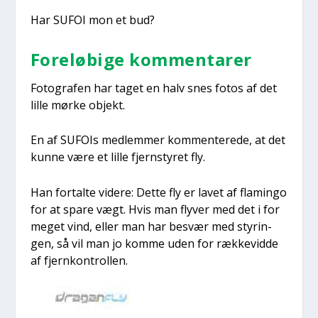
Har SUFOI mon et bud?
Fore­lø­bi­ge kom­men­ta­rer
Foto­gra­fen har taget en halv snes fotos af det
lil­le mør­ke objekt.
En af SUFOIs med­lem­mer kom­men­te­re­de, at det
kun­ne være et lil­le fjernsty­ret fly.
Han for­tal­te vide­re: Det­te fly er lavet af fla­m­ingo
for at spa­re vægt. Hvis man fly­ver med det i for
meget vind, eller man har besvær med sty­rin­
gen, så vil man jo kom­me uden for ræk­ke­vid­de
af fjer­n­kon­trol­len.