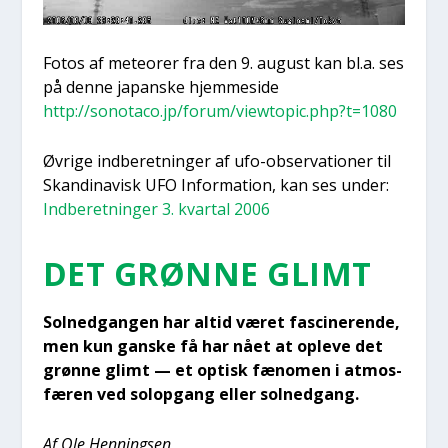
Fotos af mete­o­rer fra den 9. august kan bl.a. ses
på den­ne japan­ske hjem­mesi­de
http://sonotaco.jp/forum/viewtopic.php?t=1080
Øvri­ge ind­be­ret­nin­ger af ufo-obser­va­tio­ner til
Skan­di­na­visk UFO Infor­ma­tion, kan ses under:
Ind­be­ret­nin­ger 3. kvar­tal 2006
DET GRØN­NE GLIMT
Sol­ned­gan­gen har altid været fasci­ne­ren­de,
men kun gan­ske få har nået at ople­ve det
grøn­ne glimt — et optisk fæno­men i atmos­
fæ­ren ved sol­op­gang eller sol­ned­gang.
Af Ole Hen­nings­en