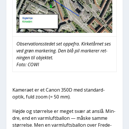
Obser­va­tions­ste­det set oppe­fra. Kir­ketår­net ses
ved grøn mar­ke­ring. Den blå pil mar­ke­rer ret­
nin­gen til objek­tet.
Foto: COWI
Kame­ra­et er et Canon 350D med stan­dard-
optik, fuld zoom (= 50 mm).
Høj­de og stør­rel­se er meget svær at anslå. Min­
dre, end en varm­luft­bal­lon — måske sam­me
stør­rel­se. Men en varm­lufts­bal­lon over Fre­de­