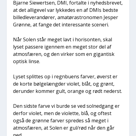
Bjar­ne Siewert­sen, DMI, for­tal­te i nyheds­bre­vet,
at det alli­ge­vel var lyk­ke­des en af DMIs bed­ste
bil­led­le­ve­ran­dø­rer, ama­tøra­stro­no­men Jes­per
Grøn­ne, at fan­ge det inter­es­san­te sce­ne­ri.
Når Solen står meget lavt i hori­son­ten, skal
lyset pas­se­re igen­nem en meget stor del af
atmos­fæ­ren, og den vir­ker som en gigan­tisk
optisk lin­se.
Lyset split­tes op i regn­bu­ens far­ver, øverst er
de kor­te bøl­ge­læng­der vio­let, blåt, og grønt,
der­un­der kom­mer gult, oran­ge og rødt nederst.
Den sid­ste far­ve vi bur­de se ved sol­ned­gang er
der­for vio­let, men de vio­let­te, blå, og oftest
også de grøn­ne far­ver spre­des så meget i
atmos­fæ­ren, at Solen er gul/rød når den går
ned.