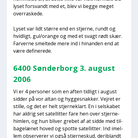
lyset for­svandt med et, blev vi beg­ge meget
over­ra­ske­de.
Lyset var lidt stør­re end en stjer­ne, rundt og
hvid­ligt, gul/orange og med et svagt rødt skær.
Far­ver­ne smel­te­de mere ind i hin­an­den end at
være defi­ne­re­de.
6400 Søn­der­borg 3. august
2006
Vi er 4 per­so­ner som en aften tid­ligt i august
sid­der på vor altan og hyg­ge­snak­ker. Vej­ret er
stil­le, og det er helt stjer­ne­klart. En i sel­ska­bet
har aldrig set satel­lit­ter fare hen over stjer­ne­
him­len, og hun bli­ver gre­bet af at sid­de med til­
ba­ge­læ­net hoved og spot­te satel­lit­ter. Ind imel­
lem obser­ve­rer vi også stjer­neskud, der­i­blandt