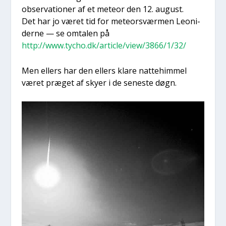
obser­va­tio­ner af et meteor den 12. august.
Det har jo været tid for mete­o­r­svær­men Leo­ni­
der­ne — se omta­len på
http://www.tycho.dk/article/view/3866/1/32/
Men ellers har den ellers kla­re nat­te­him­mel
været præ­get af sky­er i de sene­ste døgn.