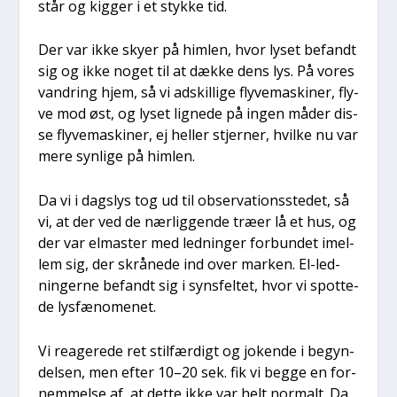
står og kig­ger i et styk­ke tid.
Der var ikke sky­er på him­len, hvor lyset befandt
sig og ikke noget til at dæk­ke dens lys. På vores
van­dring hjem, så vi adskil­li­ge fly­ve­ma­ski­ner, fly­
ve mod øst, og lyset lig­ne­de på ingen måder dis­
se fly­ve­ma­ski­ner, ej hel­ler stjer­ner, hvil­ke nu var
mere syn­li­ge på him­len.
Da vi i dags­lys tog ud til obser­va­tions­ste­det, så
vi, at der ved de nær­lig­gen­de træ­er lå et hus, og
der var elma­ster med led­nin­ger for­bun­det imel­
lem sig, der skrå­ne­de ind over mar­ken. El-led­
nin­ger­ne befandt sig i syns­fel­tet, hvor vi spot­te­
de lys­fæ­no­me­net.
Vi rea­ge­re­de ret stil­fær­digt og joken­de i begyn­
del­sen, men efter 10–20 sek. fik vi beg­ge en for­
nem­mel­se af, at det­te ikke var helt nor­malt. Da