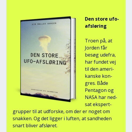
Den sto­re ufo-
afslø­ring
Tro­en på, at
Jor­den får
besøg ude­fra,
har fun­det vej
til den ame­ri­
kan­ske kon­
gres. Både
Pen­ta­gon og
NASA har ned­
sat eks­pert­
grup­per til at udfor­ske, om der er noget om
snak­ken. Og det lig­ger i luf­ten, at sand­he­den
snart bli­ver afslø­ret.