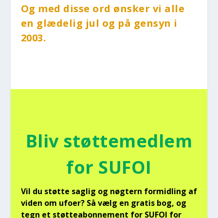
Og med dis­se ord ønsker vi alle
en glæ­de­lig jul og på gen­syn i
2003.
Bliv støt­te­med­lem
for SUFOI
Vil du støt­te sag­lig og nøg­tern for­mid­ling af
viden om ufo­er? Så vælg en gra­tis bog, og
tegn et støt­tea­bon­ne­ment for SUFOI for