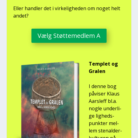
Eller hand­ler det i vir­ke­lig­he­den om noget helt
andet?
Vælg Støt­te­med­lem A
Temp­let og
Gra­len
I den­ne bog
påvi­ser Klaus
Aars­l­eff bl.a.
nog­le under­li­
ge lig­heds­
punk­ter mel­
lem ste­nal­der­