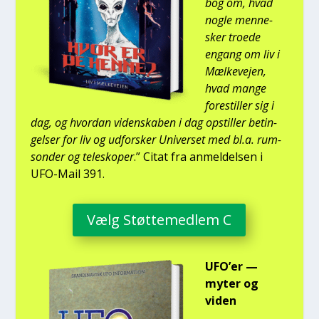
bog om, hvad
nog­le men­ne­
sker tro­e­de
engang om liv i
Mæl­ke­vej­en,
hvad man­ge
fore­stil­ler sig i
dag, og hvor­dan viden­ska­ben i dag opstil­ler betin­
gel­ser for liv og udfor­sker Uni­ver­set med bl.a. rum­
son­der og telesko­per
.” Citat fra anmel­del­sen i
UFO-Mail 391.
Vælg Støt­te­med­lem C
UFO’er —
myter og
viden