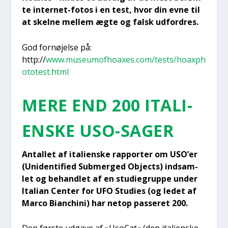
te inter­net-fotos i en test, hvor din evne til
at skel­ne mel­lem ægte og falsk udfor­dres.
God for­nø­jel­se på:
http://
www.museumofhoaxes.com/tests/hoaxph
ototest.html
MERE END 200 ITA­LI­
EN­SKE USO-SAGER
Antal­let af ita­li­en­ske rap­por­ter om USO’er
(Uni­den­ti­fied Sub­mer­ged Objects) ind­sam­
let og behand­let af en stu­di­e­grup­pe under
Ita­li­an Cen­ter for UFO Stu­di­es (og ledet af
Marco Bian­chini) har net­op pas­se­ret 200.