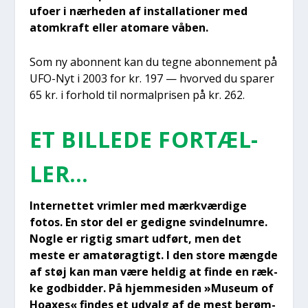
ufo­er i nær­he­den af instal­la­tio­ner med
atom­kraft eller ato­ma­re våben.
Som ny abon­nent kan du teg­ne abon­ne­ment på
UFO-Nyt i 2003 for kr. 197 — hvor­ved du spa­rer
65 kr. i for­hold til nor­mal­pri­sen på kr. 262.
ET BIL­LE­DE FOR­TÆL­
LER…
Inter­net­tet vrim­ler med mærk­vær­di­ge
fotos. En stor del er gedig­ne svin­delnum­re.
Nog­le er rig­tig smart udført, men det
meste er ama­tør­ag­tigt. I den sto­re mæng­de
af støj kan man være hel­dig at fin­de en ræk­
ke god­bid­der. På hjem­mesi­den »Muse­um of
Hoaxes« fin­des et udvalg af de mest berøm­