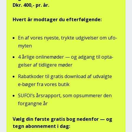
Dkr. 400,- pr. år.
Hvert år mod­ta­ger du efter­føl­gen­de:
En af vores nye­ste, tryk­te udgi­vel­ser om ufo­
myten
4 årli­ge onli­ne­mø­der — og adgang til opta­
gel­ser af tid­li­ge­re møder
Rabat­ko­der til gra­tis down­lo­ad af udvalg­te
e‑bøger fra vores butik
SUFOI’s års­rap­port, som opsum­me­rer den
for­gang­ne år
Vælg din før­ste gra­tis bog neden­for — og
tegn abon­ne­ment i dag: