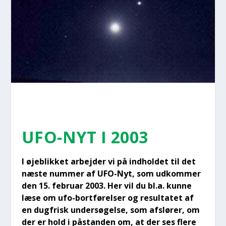
UFO-NYT I 2003
I øje­blik­ket arbej­der vi på ind­hol­det til det
næste num­mer af UFO-Nyt, som udkom­mer
den 15. febru­ar 2003. Her vil du bl.a. kun­ne
læse om ufo-bort­fø­rel­ser og resul­ta­tet af
en dug­frisk under­sø­gel­se, som afslø­rer, om
der er hold i påstan­den om, at der ses fle­re