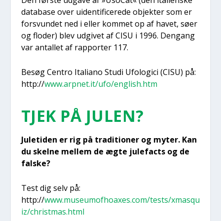
Den før­ste udga­ve af »Uso­Cat« (den ita­li­en­ske
data­ba­se over uiden­ti­fi­ce­re­de objek­ter som er
for­s­vun­det ned i eller kom­met op af havet, søer
og flo­der) blev udgi­vet af CISU i 1996. Den­gang
var antal­let af rap­por­ter 117.
Besøg Cen­tro Ita­li­a­no Stu­di Ufo­lo­gi­ci (CISU) på:
http://
www.arpnet.it/ufo/english.htm
TJEK PÅ JULEN?
Jule­ti­den er rig på tra­di­tio­ner og myter. Kan
du skel­ne mel­lem de ægte jule­fa­cts og de
fal­ske?
Test dig selv på:
http://
www.museumofhoaxes.com/tests/xmasqu
iz/christmas.html