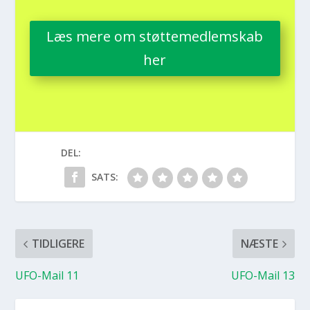
Læs mere om støt­te­med­lem­skab
her
DEL:
SATS:
TIDLIGERE
NÆSTE
UFO-Mail 11
UFO-Mail 13