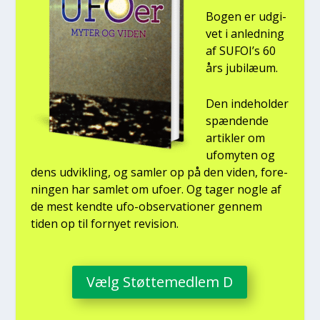
Bogen er udgi­
vet i anled­ning
af SUFOI’s 60
års jubilæum.
Den inde­hol­der
spæn­den­de
artik­ler om
ufo­myten og
dens udvik­ling, og sam­ler op på den viden, for­e­
nin­gen har sam­let om ufo­er. Og tager nog­le af
de mest kend­te ufo-obser­va­tio­ner gen­nem
tiden op til for­ny­et revi­sion.
Vælg Støt­te­med­lem D