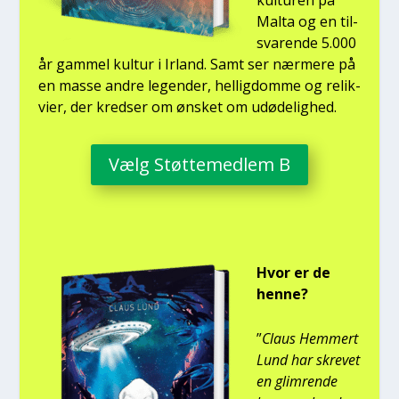
kul­tu­ren på
Mal­ta og en til­
sva­ren­de 5.000
år gam­mel kul­tur i Irland. Samt ser nær­me­re på
en mas­se andre legen­der, hel­lig­dom­me og relik­
vi­er, der kred­ser om ønsket om udø­de­lig­hed.
Vælg Støt­te­med­lem B
Hvor er de
hen­ne?
”
Claus Hem­mert
Lund har skre­vet
en glim­ren­de