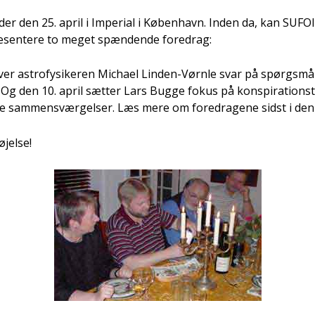
er den 25. april i Impe­ri­al i Køben­havn. Inden da, kan SUFOIs
sen­te­re to meget spæn­den­de fored­rag:
er astro­fy­si­ke­ren Micha­el Lin­den-Vørn­le svar på spørgs­må­l
“. Og den 10. april sæt­ter Lars Bug­ge fokus på kon­spira­tions­te­
­re sam­men­svær­gel­ser. Læs mere om fored­ra­ge­ne sidst i de
­jel­se!