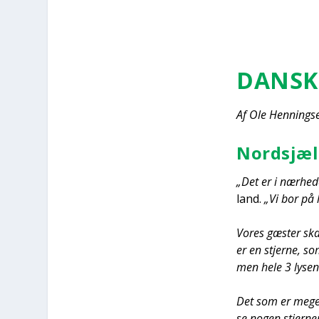
DAN­SK
Af Ole Hen­nings­
Nord­s­jæ
„Det er i nær­he­
land.
„Vi bor på 
Vores gæster skal
er en stjer­ne, so
men hele 3 lysen­d
Det som er meget u
se nogen stjer­ne