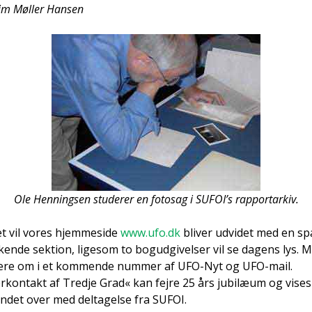
im Møl­ler Han­sen
Ole Hen­nings­en stu­de­rer en fotosag i SUFOI’s rap­portar­kiv.
ret vil vores hjem­mesi­de
www.ufo.dk
bli­ver udvi­det med en s
en­de sek­tion, lige­som to bog­ud­gi­vel­ser vil se dagens lys. M
mere om i et kom­men­de num­mer af UFO-Nyt og UFO-mail.
ær­kon­takt af Tred­je Grad« kan fejre 25 års jubilæum og vise
lan­det over med del­ta­gel­se fra SUFOI.