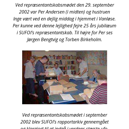
Ved repræ­sen­tant­skabs­mø­det den 29. sep­tem­ber
2002 var Per Ander­sen (i mid­ten) og hustru­en
Inge vært ved en dej­lig mid­dag i hjem­met i Van­lø­se.
Per kun­ne ved den­ne lej­lig­hed fejre 25 års jubilæum
i SUFOI’s repræ­sen­tant­skab. Til høj­re for Per ses
Jør­gen Bengtvig og Tor­ben Bir­ke­holm.
Ved repræ­sen­tant­skabs­mø­det i sep­tem­ber
2002 blev SUFOI’s rap­portar­kiv gen­nem­gå­et
og klar­gjort til at ind­gå i ver­dens stør­ste ufo-