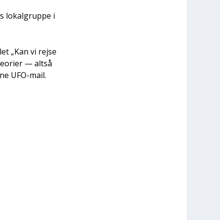
 lokal­grup­pe i
et „Kan vi rej­se
o­ri­er — alt­så
n­ne UFO-mail.