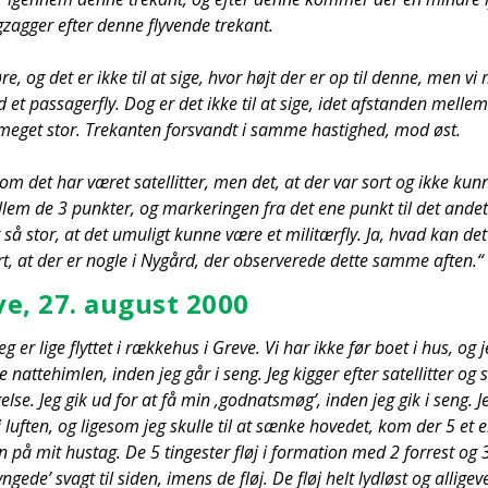
g­ger efter den­ne fly­ven­de tre­kant.
e, og det er ikke til at sige, hvor højt der er op til den­ne, men vi 
et pas­sa­ger­fly. Dog er det ikke til at sige, idet afstan­den mel­le
e meget stor. Tre­kan­ten for­svandt i sam­me hastig­hed, mod øst.
om det har været satel­lit­ter, men det, at der var sort og ikke kun­
l­lem de 3 punk­ter, og mar­ke­rin­gen fra det ene punkt til det andet 
r så stor, at det umu­ligt kun­ne være et mili­tær­fly. Ja, hvad kan de
t, at der er nog­le i Nygård, der obser­ve­re­de det­te sam­me aften.“
ve, 27. august 2000
eg er lige flyt­tet i ræk­ke­hus i Gre­ve. Vi har ikke før boet i hus, og 
 nat­te­him­len, inden jeg går i seng. Jeg kig­ger efter satel­lit­ter og 
el­se. Jeg gik ud for at få min ‚god­nats­møg’, inden jeg gik i seng. J
i luf­ten, og lige­som jeg skul­le til at sæn­ke hove­d­et, kom der 5 et
 på mit hus­tag. De 5 tin­ge­ster fløj i for­ma­tion med 2 for­re­st og
yn­ge­de’ svagt til siden, imens de fløj. De fløj helt lyd­løst og alli­ge­vel