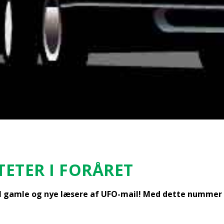
­TE­TER I FOR­Å­RET
l gam­le og nye læse­re af UFO-mail! Med det­te num­mer 