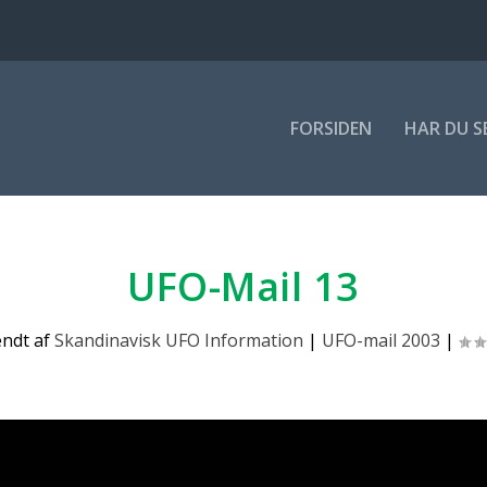
FOR­SI­DEN
HAR DU S
UFO-Mail 13
endt af
Skandinavisk UFO Information
|
UFO-mail 2003
|