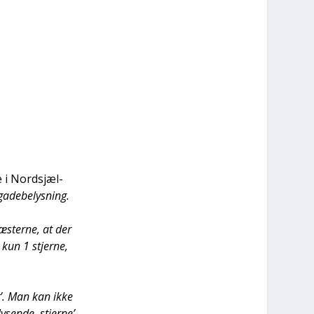
e i Nord­s­jæl­
ade­be­lys­ning.
æster­ne, at der
 kun 1 stjer­ne,
er’. Man kan ikke
sen­de ‚stjer­ne’,