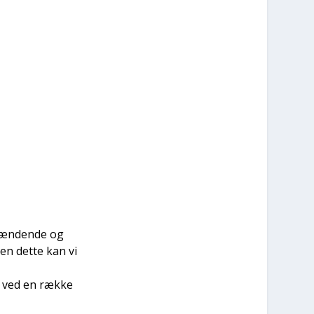
pæn­den­de og
en det­te kan vi
s ved en ræk­ke