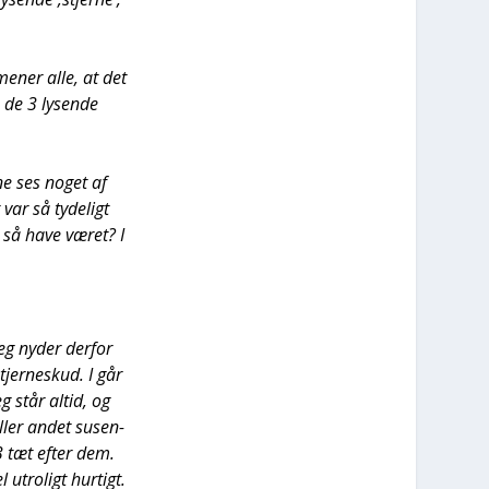
mener alle, at det
m de 3 lysen­de
ne ses noget af
var så tyde­ligt
t så have været? I
jeg nyder der­for
stjer­neskud. I går
eg står altid, og
 eller andet susen­
 3 tæt efter dem.
 utro­ligt hur­tigt.