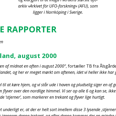
arkiv »Arki­vet för UFO-forsk­ning« (AFU), som
lig­ger i Nor­rköping i Sve­ri­ge.
E RAP­POR­TER
en
l­land, august 2000
den af mid­nat en aften i august 2000“
, for­tæl­ler TB fra Åls­går­d
lan­det, og her er meget mørkt om afte­nen, idet vi hel­ler ikke har g
 til at køre hjem, og vi står ude i haven og plud­se­lig siger en af g
m fly­ver over den nord­li­ge him­mel. Vi ser op alle 6 og kan se, ikke
e ‘stjer­ner’, som mar­ke­rer en tre­kant og fly­ver lige hur­tigt.
nder­ligt er, at der er helt sort imel­lem dis­se 3 lysen­de ‚stjer­n
r igen­nem den­ne tre­kant, og efter den­ne kom­mer der en min­dre ly