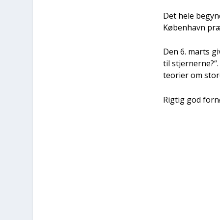
Det hele begyn­d
Køben­havn præ­
Den 6. marts giv
til stjer­ner­ne?
teo­ri­er om sto
Rig­tig god for­nø