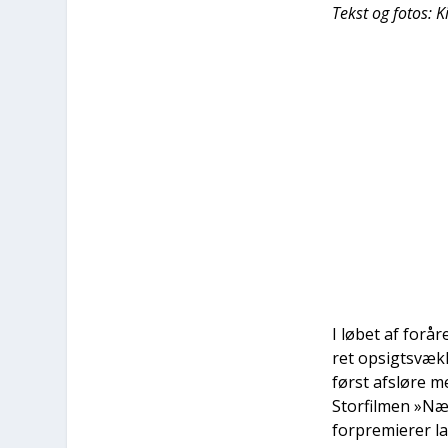
Tekst og fotos: K
I løbet af for­å­
ret opsigtsvæk­k
først afslø­re 
Stor­fil­men »N
for­pre­mi­e­rer 