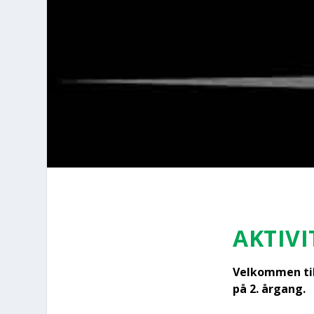
AKTI­VI
Vel­kom­men ti
på 2. årgang.