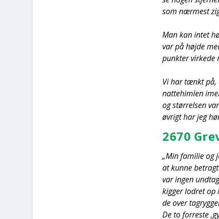
som nær­mest zigza
Man kan intet hør
var på høj­de med 
punk­ter vir­ke­d
Vi har tænkt på, 
nat­te­him­len ime
og stør­rel­sen va
øvrigt har jeg hør
2670 Gre­
„Min fami­lie og j
at kun­ne betrag­te
var ingen und­ta­g
kig­ger lodret op 
de over tagryg­gen
De to for­re­ste ‚g