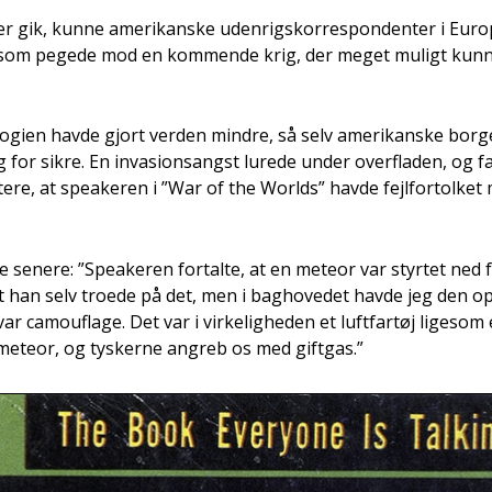
r gik, kun­ne ame­ri­kan­ske uden­rigskor­re­spon­den­ter i Euro
, som pege­de mod en kom­men­de krig, der meget muligt kun­n
o­lo­gi­en hav­de gjort ver­den min­dre, så selv ame­ri­kan­ske bor­
g for sik­re. En inva­sions­angst lure­de under over­fla­den, og fak
­te­re, at spe­a­ke­ren i ”War of the Wor­lds” hav­de fejl­for­tol­ket
l­te sene­re: ”Spe­a­ke­ren for­tal­te, at en meteor var styr­tet ned
t han selv tro­e­de på det, men i bag­ho­ve­det hav­de jeg den opf
r camou­fla­ge. Det var i vir­ke­lig­he­den et luft­far­tøj lige­som 
 meteor, og tysker­ne angreb os med gift­gas.”