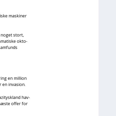
li­ske maski­ner
d noget stort,
ma­ti­ske okto­
 sam­funds
ing en mil­li­on
r en inva­sion.
zi­tys­kland hav­
 næste offer for