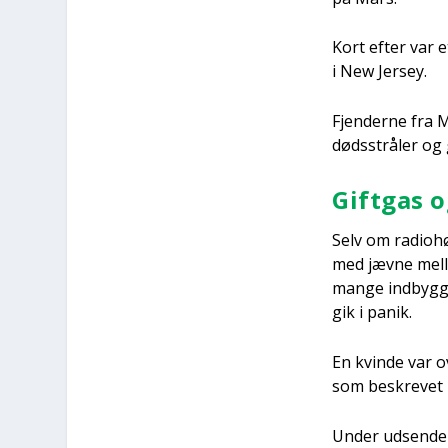
Kort efter var et
i New Jer­sey.
Fjen­der­ne fra
døds­strå­ler og 
Gift­gas 
Selv om radio­hø­
med jæv­ne mel­l
man­ge ind­byg­ge
gik i panik.
En kvin­de var o
som beskre­vet i 
Under udsen­del­