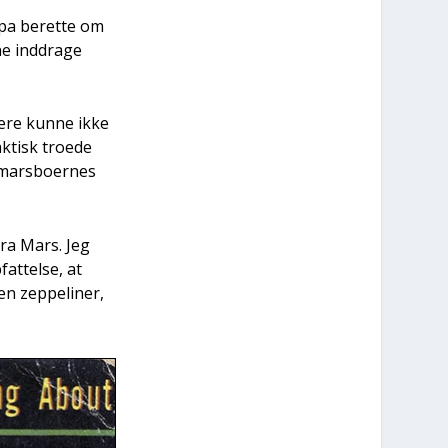
­pa beret­te om
e ind­dra­ge
ge­re kun­ne ikke
­tisk tro­e­de
 mars­bo­er­nes
 fra Mars. Jeg
at­tel­se, at
en zep­pe­li­ner,