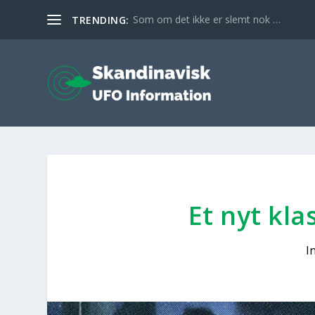
Som om det ikke er slemt nok …
TRENDING:
Et nyt kla
I