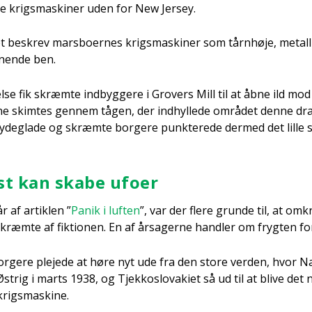
ke krigs­ma­ski­ner uden for New Jer­sey.
let beskrev mars­bo­er­nes krigs­ma­ski­ner som tårn­hø­je, metal­
­nen­de ben.
l­se fik skræm­te ind­byg­ge­re i Grovers Mill til at åbne ild mo
 skim­tes gen­nem tågen, der ind­hyl­le­de områ­det den­ne dra­
y­deg­la­de og skræm­te bor­ge­re punk­te­re­de der­med det lil­le
st kan ska­be ufo­er
 af artik­len ”
Panik i luf­ten
”, var der fle­re grun­de til, at omkr
skræm­te af fik­tio­nen. En af årsa­ger­ne hand­ler om fryg­ten fo
or­ge­re ple­je­de at høre nyt ude fra den sto­re ver­den, hvor Na
strig i marts 1938, og Tjek­kos­lo­vaki­et så ud til at bli­ve det
krigs­ma­ski­ne.