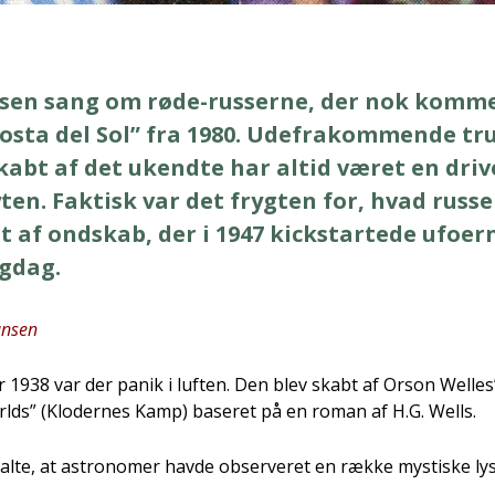
en­sen sang om røde-rus­ser­ne, der nok kom­
os­ta del Sol” fra 1980. Ude­frakom­men­de tru
kabt af det ukend­te har altid været en dri­v
en. Fak­tisk var det fryg­ten for, hvad rus­se
 af ond­skab, der i 1947 kick­star­te­de ufo­er­n
g­dag.
n­sen
 1938 var der panik i luf­ten. Den blev skabt af Orson Wel­les’ 
­lds” (Klo­der­nes Kamp) base­ret på en roman af H.G. Wells.
­tal­te, at astro­no­mer hav­de obser­ve­ret en ræk­ke mysti­ske lys