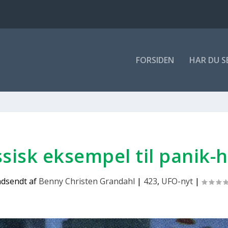
FOR­SI­DEN
HAR DU S
s­sisk eksem­pel til panik-
ndsendt af
Benny Christen Grandahl
|
423
,
UFO-nyt
|