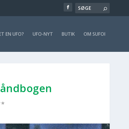
ET EN UFO?
UFO-NYT
BUTIK
OM SUFOI
hånd­bo­gen