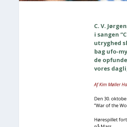
C. V. Jør­g
i san­gen ”C
utryg­hed s
bag ufo-myt
de opfun­det
vores dag­li
Af Kim Møl­ler Ha
Den 30. okto­ber
”War of the Wor
Høre­spil­let for
på Mars.