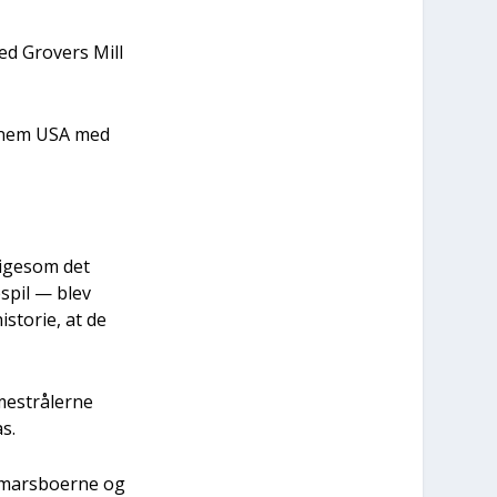
 ved Grovers Mill
en­nem USA med
 lige­som det
­spil — blev
isto­rie, at de
e­strå­ler­ne
as.
 mars­bo­er­ne og