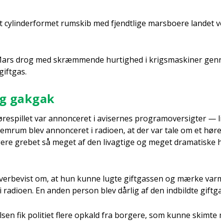
 cylin­der­for­met rum­skib med fjendt­li­ge mars­bo­e­re lan­det
 Mars drog med skræm­men­de hur­tig­hed i krigs­ma­ski­ner g
gift­gas.
og gak­gak
re­spil­let var annon­ce­ret i avi­ser­nes pro­gram­over­sig­ter —
em­rum blev annon­ce­ret i radio­en, at der var tale om et høre
­re gre­bet så meget af den liv­ag­ti­ge og meget dra­ma­ti­ske h
ver­be­vist om, at hun kun­ne lug­te gift­gas­sen og mær­ke var­m
radio­en. En anden per­son blev dår­lig af den ind­bild­te gift­g
sen fik poli­ti­et fle­re opkald fra bor­ge­re, som kun­ne skim­te