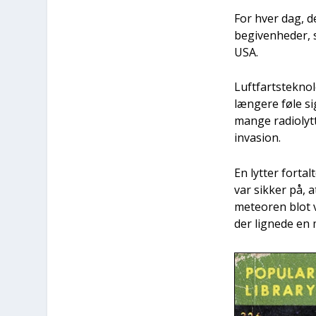
For hver dag, de
begi­ven­he­der
USA.
Luft­fart­s­tek­n
læn­ge­re føle si
man­ge radi­o­lyt
inva­sion.
En lyt­ter for­ta
var sik­ker på, a
mete­o­ren blot va
der lig­ne­de en