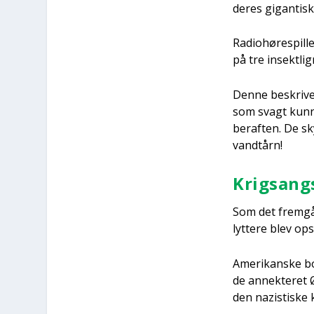
deres gigan­ti­s
Radio­hø­re­spil­
på tre insekt­lig
Den­ne beskri­ve
som svagt kun­ne
ber­af­ten. De sk
vandtårn!
Krigs­ang
Som det frem­går
lyt­te­re blev op
Ame­ri­kan­ske b
de annek­te­ret Ø
den nazi­sti­ske 