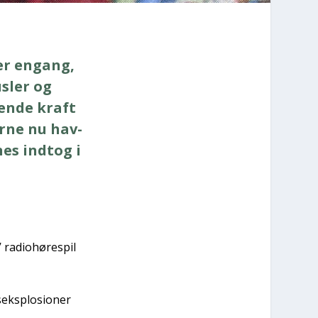
mer engang,
s­ler og
en­de kraft
r­ne nu hav­
es ind­t­og i
radio­hø­re­spil
­eks­plo­sio­ner