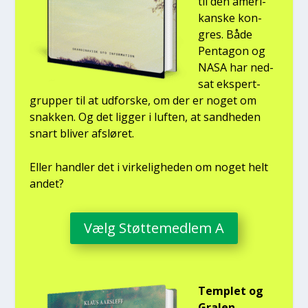
til den ame­ri­
kan­ske kon­
gres. Både
Pen­ta­gon og
NASA har ned­
sat eks­pert­
grup­per til at udfor­ske, om der er noget om
snak­ken. Og det lig­ger i luf­ten, at sand­he­den
snart bli­ver afslø­ret.
Eller hand­ler det i vir­ke­lig­he­den om noget helt
andet?
Vælg Støt­te­med­lem A
Temp­let og
Gra­len