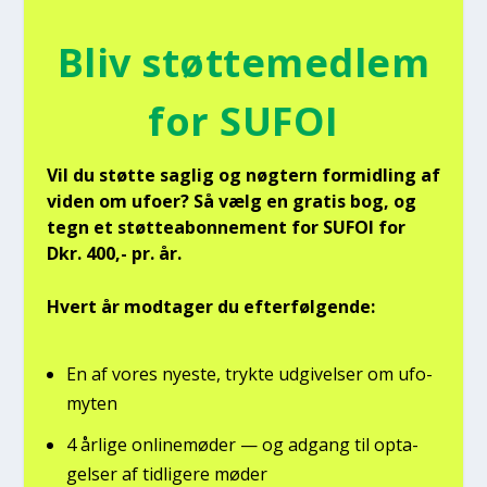
Bliv støt­te­med­lem
for SUFOI
Vil du støt­te sag­lig og nøg­tern for­mid­ling af
viden om ufo­er? Så vælg en gra­tis bog, og
tegn et støt­tea­bon­ne­ment for SUFOI for
Dkr. 400,- pr. år.
Hvert år mod­ta­ger du efter­føl­gen­de:
En af vores nye­ste, tryk­te udgi­vel­ser om ufo­
myten
4 årli­ge onli­ne­mø­der — og adgang til opta­
gel­ser af tid­li­ge­re møder