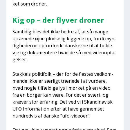
ket som dro­ner.
Kig op – der fly­ver dro­ner
Sam­ti­dig blev det ikke bed­re af, at så man­ge
utræ­ne­de øjne plud­se­lig kig­ge­de op, for­di myn­
dig­he­der­ne opfor­dre­de dan­sker­ne til at hol­de
øje og doku­men­te­re hvad de så med video­op­ta­
gel­ser.
Stak­kels poli­ti­folk – der for de fle­stes ved­kom­
men­de ikke er sær­ligt træ­ne­de i at vur­de­re,
hvad nog­le til­fæl­di­ge lys i mør­ket på en video
fra en bor­ger kan være. For det er svært, og
kræ­ver stor erfa­ring. Det ved vi i Skan­di­na­visk
UFO Infor­ma­tion efter at have gen­nem­set
hund­red­vis af dan­ske ”ufo-video­er”.