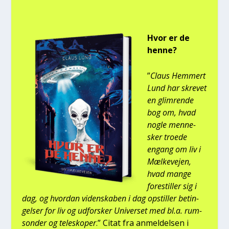
Hvor er de
hen­ne?
”
Claus Hem­mert
Lund har skre­vet
en glim­ren­de
bog om, hvad
nog­le men­ne­
sker tro­e­de
engang om liv i
Mæl­ke­vej­en,
hvad man­ge
fore­stil­ler sig i
dag, og hvor­dan viden­ska­ben i dag opstil­ler betin­
gel­ser for liv og udfor­sker Uni­ver­set med bl.a. rum­
son­der og telesko­per
.” Citat fra anmel­del­sen i