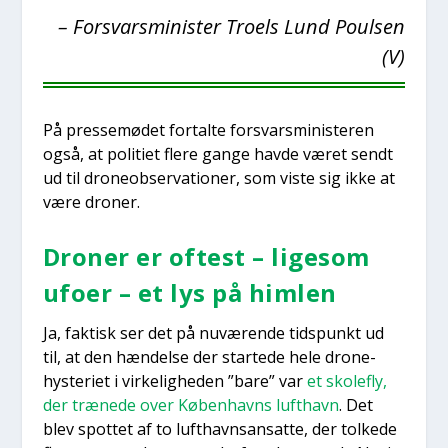
– For­svars­mi­ni­ster Tro­els Lund Poul­sen
(V)
På pres­se­mø­det for­tal­te for­svars­mi­ni­ste­ren
også, at poli­ti­et fle­re gan­ge hav­de været sendt
ud til dro­neob­ser­va­tio­ner, som viste sig ikke at
være dro­ner.
Dro­ner er oftest – lige­som
ufo­er – et lys på him­len
Ja, fak­tisk ser det på nuvæ­ren­de tids­punkt ud
til, at den hæn­del­se der star­te­de hele dro­ne­
hyste­ri­et i vir­ke­lig­he­den ”bare” var
et sko­le­fly,
der træ­ne­de over Køben­havns luft­havn
. Det
blev spot­tet af to luft­havnsan­sat­te, der tol­ke­de