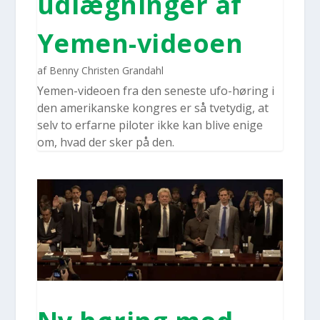
udlæg­nin­ger af
Yemen-video­en
af
Benny Christen Grandahl
Yemen-video­en fra den sene­ste ufo-høring i
den ame­ri­kan­ske kon­gres er så tve­ty­dig, at
selv to erfar­ne pilo­ter ikke kan bli­ve eni­ge
om, hvad der sker på den.