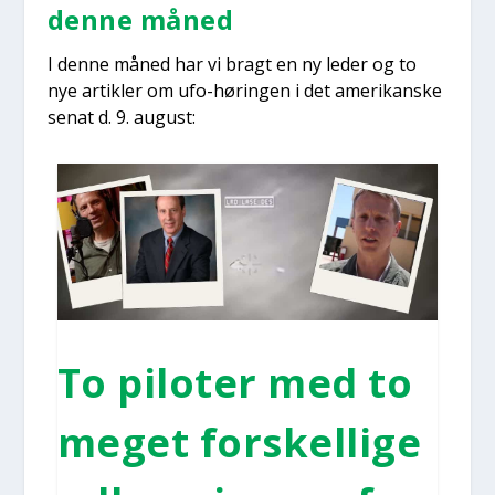
den­ne måned
I den­ne måned har vi bragt en ny leder og to
nye artik­ler om ufo-hørin­gen i det ame­ri­kan­ske
senat d. 9. august:
To pilo­ter med to
meget for­skel­li­ge