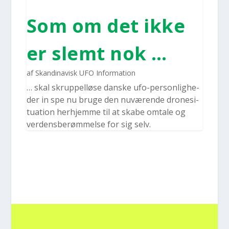
Som om det ikke
er slemt nok …
af
Skandinavisk UFO Information
… skal skrup­pel­lø­se dan­ske ufo-per­­son­lig­he­­
der in spe nu bru­ge den nuvæ­ren­de dro­ne­si­
tu­a­tion her­hjem­me til at ska­be omta­le og
ver­dens­be­røm­mel­se for sig selv.