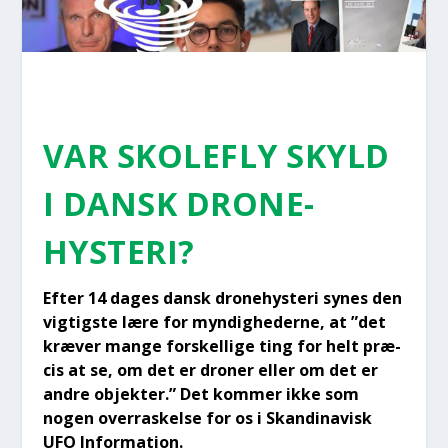
VAR SKO­LE­FLY SKYLD
I DANSK DRO­NE­
HYSTE­RI?
Efter 14 dages dansk dro­ne­hyste­ri synes den
vig­tig­ste lære for myn­dig­he­der­ne, at ”det
kræ­ver man­ge for­skel­li­ge ting for helt præ­
cis at se, om det er dro­ner eller om det er
andre objek­ter.” Det kom­mer ikke som
nogen over­ra­skel­se for os i Skan­di­na­visk
UFO Infor­ma­tion.