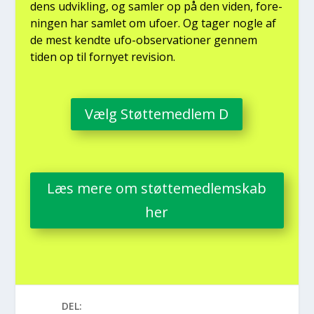
dens udvik­ling, og sam­ler op på den viden, for­e­
nin­gen har sam­let om ufo­er. Og tager nog­le af
de mest kend­te ufo-obser­va­tio­ner gen­nem
tiden op til for­ny­et revi­sion.
Vælg Støt­te­med­lem D
Læs mere om støt­te­med­lem­skab
her
DEL: