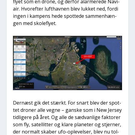
fly­et som en dro­ne, og der­for alar­me­re­de Navi­
air. Hvor­ef­ter luft­hav­nen blev luk­ket ned, for­di
ingen i kam­pens hede spot­te­de sam­men­hæn­
gen med sko­le­fly­et.
Der­næst gik det stærkt. For snart blev der spot­
tet dro­ner alle veg­ne – gan­ske som i New Jer­sey
tid­li­ge­re på året. Og alle de sæd­van­li­ge fak­to­rer
som fly, satel­lit­ter og kla­re pla­ne­ter og stjer­ner,
der nor­malt ska­ber ufo-ople­vel­ser, blev nu tol­