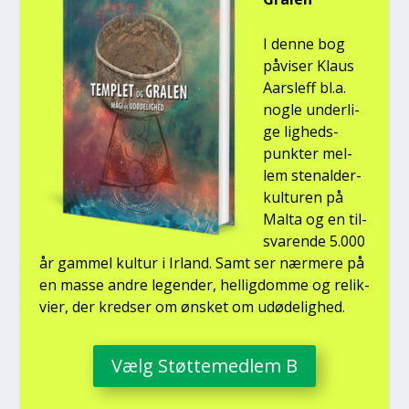
I den­ne bog
påvi­ser Klaus
Aars­l­eff bl.a.
nog­le under­li­
ge lig­heds­
punk­ter mel­
lem ste­nal­der­
kul­tu­ren på
Mal­ta og en til­
sva­ren­de 5.000
år gam­mel kul­tur i Irland. Samt ser nær­me­re på
en mas­se andre legen­der, hel­lig­dom­me og relik­
vi­er, der kred­ser om ønsket om udø­de­lig­hed.
Vælg Støt­te­med­lem B