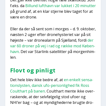
Det gav ikke uven­tet nog­le fæle skævskud. Som
f.eks. da
Bil­lund luft­havn var luk­ket i 20 minut­ter
på grund af, at en klar stjer­ne blev taget for at
være en dro­ne.
Eller da der så sent som i mor­ges – d. 9. okto­ber,
næsten 2 uger efter dro­ne­hyste­ri­et var på sit
høje­ste – var dro­ne­alarm på Sjæl­land, for­di
der
var 60 dro­ner på vej i rad og ræk­ke mod Køben­
havn
. Det var Star­link-satel­lit­ter på mor­gen­him­
len.
Flovt og pin­ligt
Det hele blev ikke bed­re af, at
en enkelt sen­sa­
tions­ly­sten, dansk ufo-per­son­lig­hed fik Ross
Coult­hart på banen
. Coult­hart men­te ikke over­
ra­sken­de, at der selv­føl­ge­lig stod ufo­er og
NHI’er bag – og at myn­dig­he­der­ne brug­te dro­