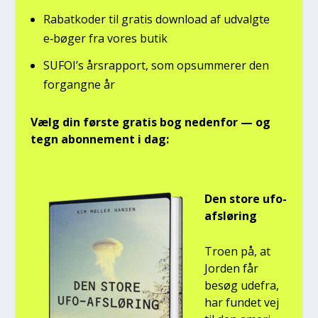
Rabat­ko­der til gra­tis down­lo­ad af udvalg­te
e‑bøger fra vores butik
SUFOI’s års­rap­port, som opsum­me­rer den
for­gang­ne år
Vælg din før­ste gra­tis bog neden­for — og
tegn abon­ne­ment i dag:
Den sto­re ufo-
afslø­ring
Tro­en på, at
Jor­den får
besøg ude­fra,
har fun­det vej