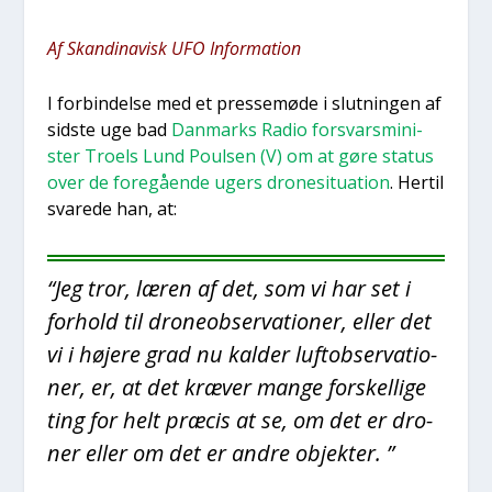
Af Skan­di­na­visk UFO Infor­ma­tion
I for­bin­del­se med et pres­se­mø­de i slut­nin­gen af
sid­ste uge bad
Dan­marks Radio for­svars­mi­ni­
ster Tro­els Lund Poul­sen (V) om at gøre sta­tus
over de fore­gå­en­de ugers dro­ne­si­tu­a­tion
. Her­til
sva­re­de han, at:
“
Jeg tror, læren af det, som vi har set i
for­hold til dro­neob­ser­va­tio­ner, eller det
vi i høje­re grad nu kal­der luf­tob­ser­va­tio­
ner, er, at det kræ­ver man­ge for­skel­li­ge
ting for helt præ­cis at se, om det er dro­
ner eller om det er andre objek­ter.
”