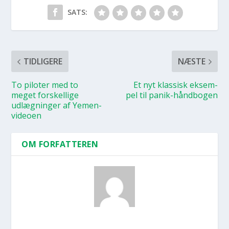
SATS:
TIDLIGERE
NÆSTE
To pilo­ter med to
Et nyt klas­sisk eksem­
meget for­skel­li­ge
pel til panik-hånd­bo­gen
udlæg­nin­ger af Yemen-
video­en
OM FORFATTEREN