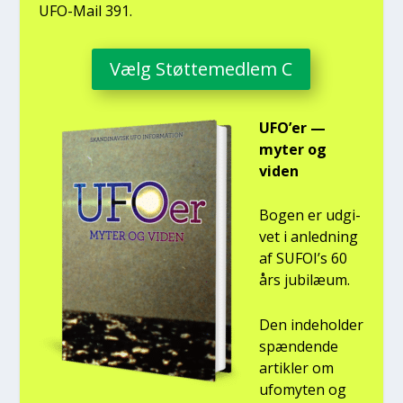
UFO-Mail 391.
Vælg Støt­te­med­lem C
UFO’er —
myter og
viden
Bogen er udgi­
vet i anled­ning
af SUFOI’s 60
års jubilæum.
Den inde­hol­der
spæn­den­de
artik­ler om
ufo­myten og