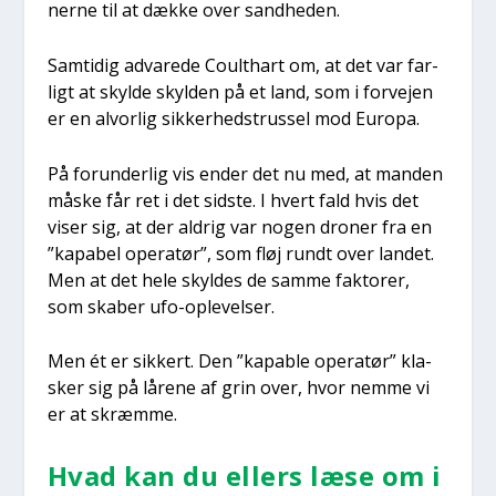
ner­ne til at dæk­ke over sand­he­den.
Sam­ti­dig adva­re­de Coult­hart om, at det var far­
ligt at skyl­de skyl­den på et land, som i for­vej­en
er en alvor­lig sik­ker­heds­trus­sel mod Euro­pa.
På forun­der­lig vis ender det nu med, at man­den
måske får ret i det sid­ste. I hvert fald hvis det
viser sig, at der aldrig var nogen dro­ner fra en
”kapa­bel ope­ra­tør”, som fløj rundt over lan­det.
Men at det hele skyl­des de sam­me fak­to­rer,
som ska­ber ufo-ople­vel­ser.
Men ét er sik­kert. Den ”kapab­le ope­ra­tør” kla­
sker sig på låre­ne af grin over, hvor nem­me vi
er at skræm­me.
Hvad kan du ellers læse om i