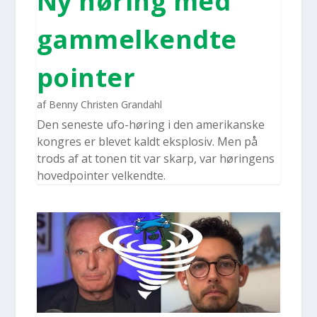
Ny høring med
gam­mel­kend­te
poin­ter
af
Benny Christen Grandahl
Den sene­ste ufo-høring i den ame­ri­kan­ske
kon­gres er ble­vet kaldt eks­plo­siv. Men på
trods af at tonen tit var skarp, var hørin­gens
hoved­po­in­ter vel­kend­te.