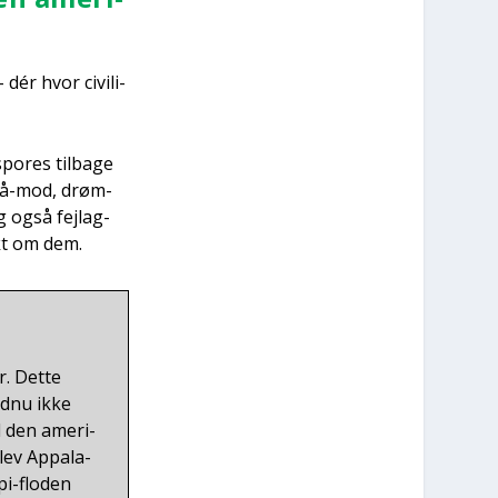
 dér hvor civi­li­
o­res til­ba­ge
-på-mod, drøm­
 også fejl­ag­
kt om dem.​
. Det­te
nd­nu ikke
 den ame­ri­
lev Appa­la­
pi-flo­den