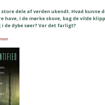
sto­re dele af ver­den ukendt. Hvad kun­ne 
­re have, i de mør­ke sko­ve, bag de vil­de klip­
 i de dybe søer? Var det far­ligt?
n­sen