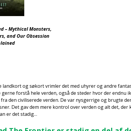
ied – Myt­hi­cal Monsters,
ters, and Our Obses­sion
plai­ned
land­kort og søkort vrim­ler det med uhy­rer og andre fan­ta­si
le ger­ne for­stå hele ver­den, også de ste­der hvor der end­nu 
ra den civi­li­se­re­de ver­den. De var nys­ger­ri­ge og brug­te dere
s­ner. Det gav dem mere kon­trol over ver­den og alt det, der 
dan er det sta­dig…
 The Fron­ti­er er sta­dig en del af d