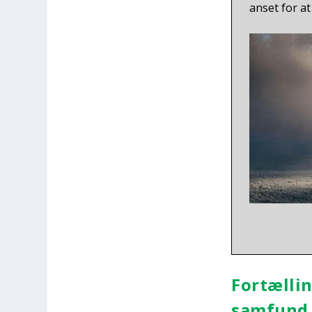
anset for at
For­tæl­l
sam­fund 