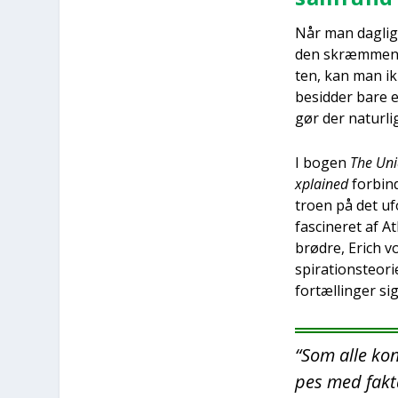
Når man dag­ligt
den skræm­men­de
ten, kan man ikk
besid­der bare e
gør der natur­li
I bogen
The Uni­
x­plai­ned
for­bin­
tro­en på det ufo
fasci­ne­ret af At
brød­re, Erich vo
spira­tions­te­o­
for­tæl­lin­ger 
“Som alle kon­
pes med fak­ta