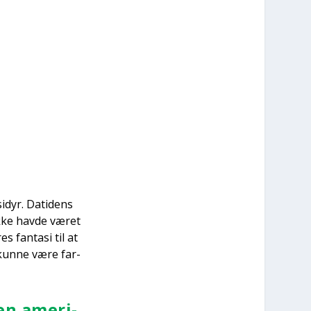
­dyr. Dati­dens
ikke hav­de været
s fan­ta­si til at
kun­ne være far­
en ame­ri­