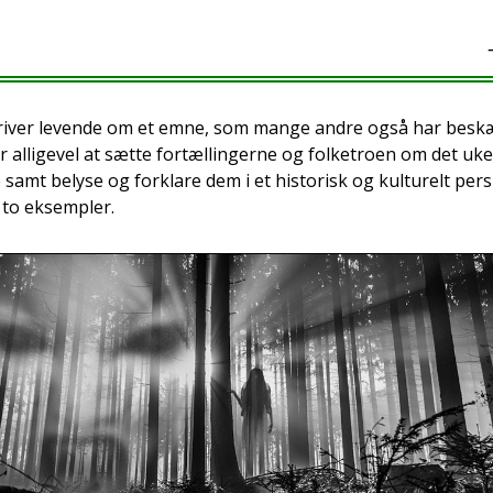
kri­ver leven­de om et emne, som man­ge andre også har beskæf
lli­ge­vel at sæt­te for­tæl­lin­ger­ne og fol­ke­tro­en om det uke
amt bely­se og for­kla­re dem i et histo­risk og kul­tu­relt per­s
to eksemp­ler.​