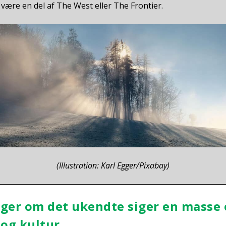
 være en del af The West eller The Fron­ti­er.
(Illu­stra­tion: Karl Egger/Pixabay)
in­ger om det ukend­te siger en mas­s
og kul­tur