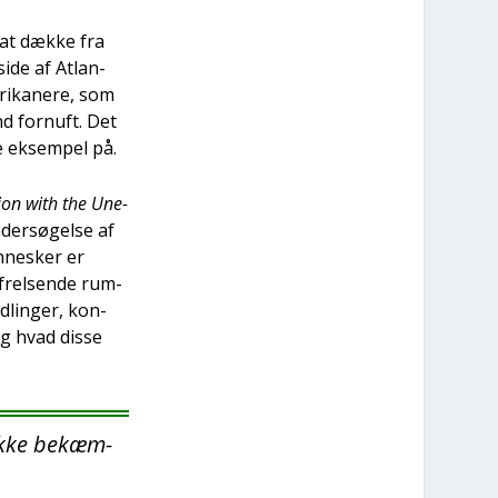
 at dæk­ke fra
side af Atlan­
i­ka­ne­re, som
nd for­nuft. Det
de eksem­pel på.
sion with the Une­
nder­sø­gel­se af
n­ne­sker er
, frel­sen­de rum­
d­lin­ger, kon­
og hvad dis­se
e ikke bekæm­