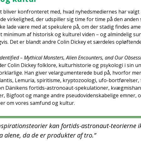
 bli­ver kon­fron­te­ret med, hvad nyheds­me­di­er­nes har valgt
 vir­ke­lig­hed, der udspil­ler sig time for time på den anden 
e lade være med at spe­ku­le­re på, om der sta­dig fin­des ame­r
t mini­mum af histo­risk og kul­tu­rel viden – og almin­de­lig su
g­vis. Det er blandt andre Colin Dick­ey et sær­de­les opløf­ten­
den­ti­fied – Myt­hi­cal Monsters, Ali­en Enco­un­ters, and Our Obses­
der Colin Dick­ey folkl­o­re, kul­tur­hi­sto­rie og psy­ko­lo­gi i sin u
r­klar­li­ge. Han giver vel­ar­gu­men­te­re­de bud på, hvor­for me
lan­tis, Lemuria, spi­ri­tis­me, kryp­tozoo­lo­gi, ufo-bort­fø­rel­ser
n Däni­kens for­tids-astro­no­aut-spe­ku­la­tio­ner, kvæg­mis­han
ri­er, Big­foot og man­ge andre pseu­d­ovi­den­ska­be­li­ge emner, 
siger om vores sam­fund og kul­tur.
spira­tions­te­o­ri­er kan for­tids-astro­naut-teo­ri­er­n
 ale­ne, da de er pro­duk­ter af tro.”