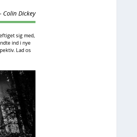
– Colin Dick­ey
­ti­get sig med,
nd­te ind i nye
pek­tiv. Lad os