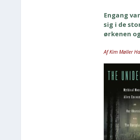
Engang var 
sig i de sto
ørke­nen og
Af Kim Møl­ler Ha