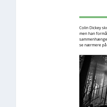
Colin Dick­ey s
men han for­mår a
sam­men­hæn­ge s
se nær­me­re på 