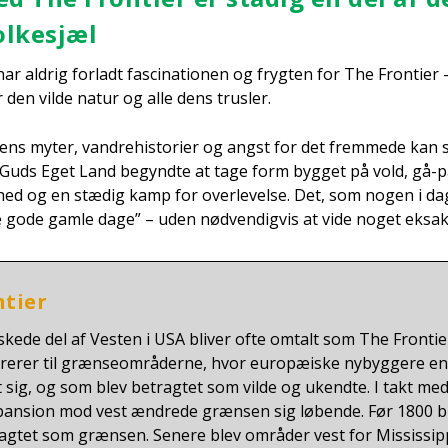
ol­kesjæl
har aldrig for­ladt fasci­na­tio­nen og fryg­ten for The Fron­ti­er –
 den vil­de natur og alle dens trus­ler.
ens myter, van­dre­hi­sto­ri­er og angst for det frem­me­de kan sp
a Guds Eget Land begynd­te at tage form byg­get på vold, gå
ed og en stæ­dig kamp for over­le­vel­se. Det, som nogen i dag
”de gode gam­le dage” – uden nød­ven­dig­vis at vide noget eksa
ti­er
ske­de del af Vesten i USA bli­ver ofte omtalt som The Fron­ti­er
e­rer til græn­se­om­rå­der­ne, hvor euro­pæ­i­ske nybyg­ge­re e
 sig, og som blev betrag­tet som vil­de og ukend­te. I takt med
pan­sion mod vest ændre­de græn­sen sig løben­de. Før 1800 b
ag­tet som græn­sen. Sene­re blev områ­der vest for Mis­sis­sip­