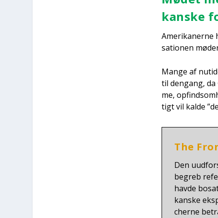
kan­ske f
Ame­ri­ka­ner­ne 
sa­tio­nen møder
Man­ge af nuti­d
til den­gang, d
me, opfindsom­h
tigt vil kal­de 
The Fron­
Den uud­for­
begreb refe­r
hav­de bosat
kan­ske eks­
cher­ne betr