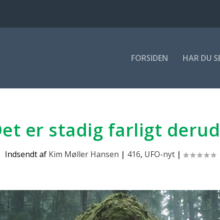
FOR­SI­DEN
HAR DU S
et er sta­dig far­ligt der­u­
Indsendt af
Kim Møller Hansen
|
416
,
UFO-nyt
|