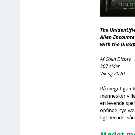
The Uni­den­ti­f
Ali­en Enco­un­
with the Une­x­
Af Colin Dick­ey
307 sider
Viking 2020
På meget gam­le 
men­ne­sker vil­
en leven­de sjæl f
opfin­de nye væ
ligt der­u­de. Så
Mødet med