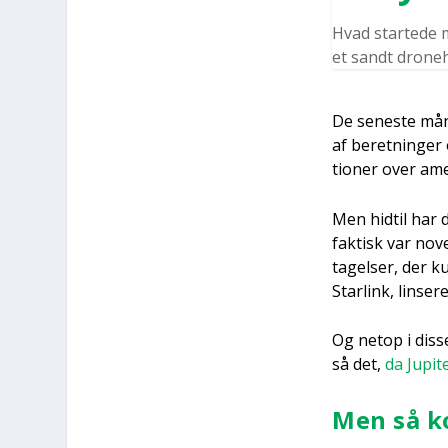
Hvad star­te­de m
et sandt dro­ne­
De sene­ste måne
af beret­nin­ger
tio­ner over ame­
Men hidtil har de
fak­tisk var nov
ta­gel­ser, der k
Star­link, lin­sere
Og net­op i dis­
så det,
da Jupi­t
Men så k