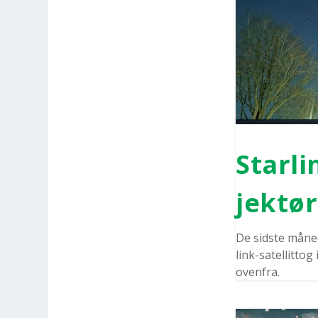
Star­li
jek­tør
De sid­ste måne­
link-satel­lit­to
oven­fra.