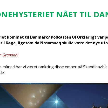
­NE­HYSTE­RI­ET NÅET TIL DA
­ri­et kom­met til Dan­mark? Podca­sten UFOr­klar­ligt var p
til Køge, lige­som da Nas­ar­su­aq skul­le være det nye ufo
n Gran­da­hl
ne måned har vi været omkring dis­se emner på Skan­di­na­visk
de: