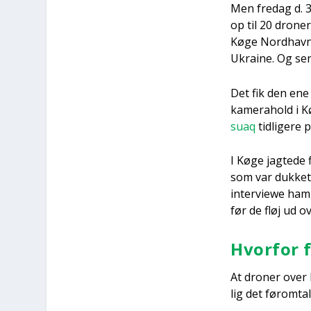
Men fre­dag d. 3
op til 20 dro­ne
Køge Nord­havn. E
Ukrai­ne. Og sene
Det fik den ene a
kame­ra­hold i 
su­aq
tid­li­ge­r
I Køge jag­te­de 
som var duk­ket 
inter­viewe ham,
før de fløj ud o
Hvor­for f
At dro­ner over 
lig det før­om­tal