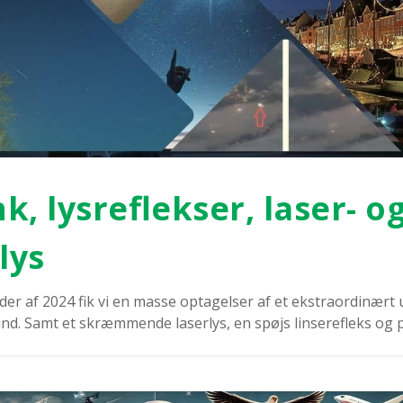
nk, lys­re­flek­ser, laser- o
­lys
der af 2024 fik vi en mas­se opta­gel­ser af et ekstra­or­di­nært 
g ind. Samt et skræm­men­de laser­lys, en spøjs lin­sere­fleks og pr