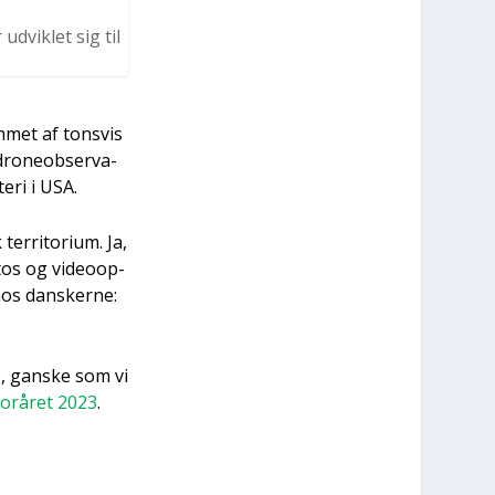
udvik­let sig til
­met af tons­vis
ro­neob­ser­va­
e­ri i USA.
r­ri­to­ri­um. Ja,
otos og video­op­
hos dan­sker­ne:
e, gan­ske som vi
for­å­ret 2023
.