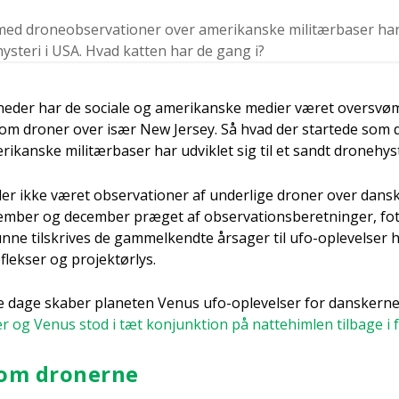
ed dro­neob­ser­va­tio­ner over ame­ri­kan­ske mili­tær­ba­ser har 
hyste­ri i USA. Hvad kat­ten har de gang i?
­der har de soci­a­le og ame­ri­kan­ske medi­er været over­svøm
 om dro­ner over især New Jer­sey. Så hvad der star­te­de som d
ri­kan­ske mili­tær­ba­ser har udvik­let sig til et sandt dro­ne­hyst
r ikke været obser­va­tio­ner af under­li­ge dro­ner over dansk te
em­ber og decem­ber præ­get af obser­va­tions­be­ret­nin­ger, f
un­ne til­skri­ves de gam­mel­kend­te årsa­ger til ufo-ople­vel­ser 
­flek­ser og pro­jek­tør­lys.
se dage ska­ber pla­ne­ten Venus ufo-ople­vel­ser for dan­sker­n
er og Venus stod i tæt konjunk­tion på nat­te­him­len til­ba­ge i 
om dro­ner­ne