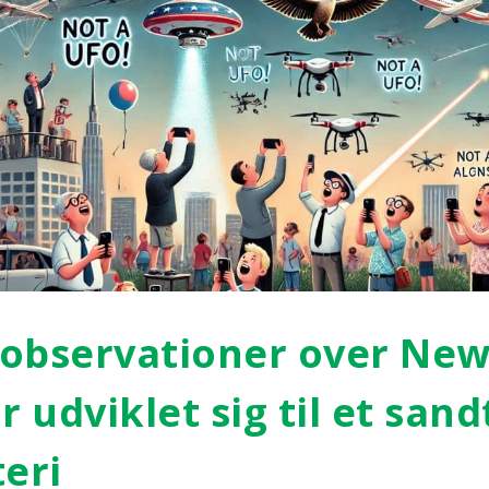
ob­ser­va­tio­ner over New
r udvik­let sig til et san
e­ri