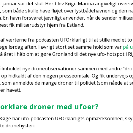
. janu­ar var det slut. Her blev Køge Mari­na angi­ve­ligt over­
r, som både skul­le have flø­jet over lystbå­de­hav­nen og den næ
n havn for­sva­ret jævn­ligt anven­der, når de sen­der mili­tærma
­st fik mili­tær­ud­styr hjem fra Est­land.
f vær­ter­ne fra podca­sten UFOr­klar­ligt til at stil­le med et 
Køge lør­dag aften. I øvrigt stort set sam­me hold som var
på u
e på året i håb om at gøre Grøn­land til det nye ufo-hots­pot i Rig
film­hol­det nye dro­neob­ser­va­tio­ner sam­men med andre ”dro­n
op hid­kaldt af den megen pres­seom­ta­le. Og fik under­vejs ogs
 som anmeld­te de man­ge dro­ner til poli­ti­et (som nåe­de at se
ver havet).
or­kla­re dro­ner med ufo­er?
Køge har ufo-podca­sten UFOr­klar­ligts opmærk­som­hed, skyl­d
­te dro­ne­hyste­ri.