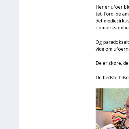
Her er ufo­er ble
tet. For­di de am
det medi­e­cir­k
opmærk­som­hed­s
Og para­doksalt
vide om ufo­er­n
De er skø­re, de 
De bed­ste hil­se