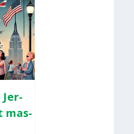
 Jer­
dt mas­