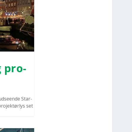
g pro­
udse­en­de Star­
o­jek­tør­lys set