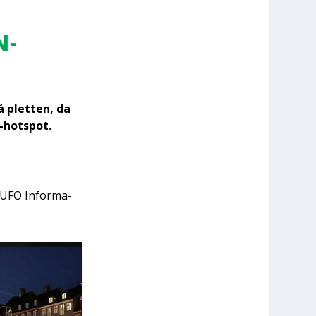
N­
å plet­ten, da
-hots­pot.
 UFO Infor­ma­