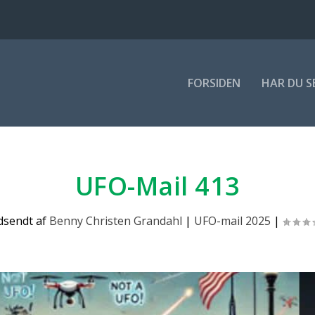
FOR­SI­DEN
HAR DU S
UFO-Mail 413
dsendt af
Benny Christen Grandahl
|
UFO-mail 2025
|