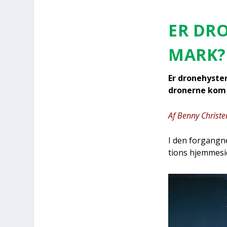
ER DRO
MARK?
Er dro­ne­hyste
dro­ner­ne kom 
Af Ben­ny Chri­ste
I den for­gang­
tions hjem­mesi­