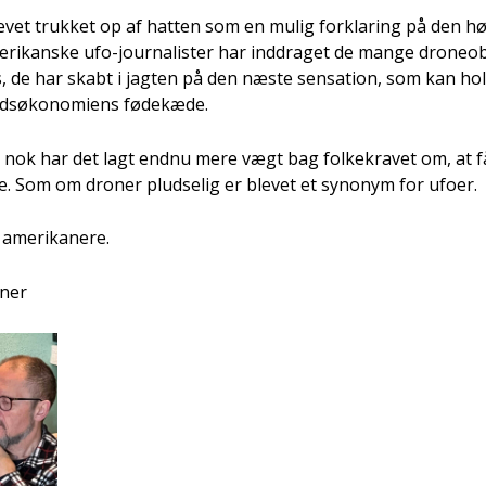
­vet truk­ket op af hat­ten som en mulig for­kla­ring på den høje
e­ri­kan­ske ufo-jour­na­li­ster har ind­dra­get de man­ge dro­neob­s
us, de har skabt i jag­ten på den næste sen­sa­tion, som kan ho
­ø­ko­no­mi­ens føde­kæ­de.
 nok har det lagt end­nu mere vægt bag fol­ke­kra­vet om, at f
e. Som om dro­ner plud­se­lig er ble­vet et syno­nym for ufo­er.
ame­ri­ka­ne­re.
­ner