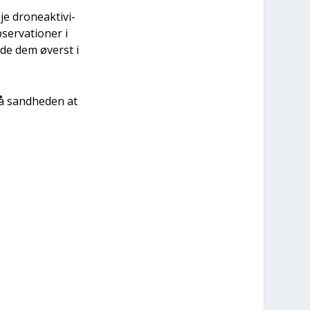
 dro­ne­ak­ti­vi­
er­va­tio­ner i
l­de dem øverst i
å sand­he­den at