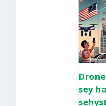
Dro­ne
sey ha
se­hyst