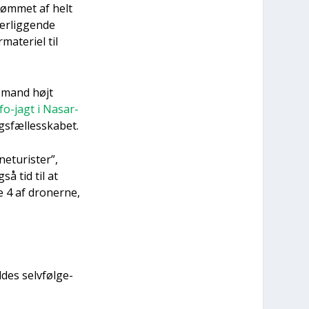
svøm­met af helt
r­lig­gen­de
­te­ri­el til
to mand højt
fo-jagt i Nas­ar­
s­fæl­les­ska­bet.
e­turi­ster”,
å tid til at
 4 af dro­ner­ne,
es selv­føl­ge­