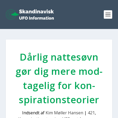
Dår­lig nat­te­søvn
gør dig mere mod­
ta­ge­lig for kon­
spira­tions­te­o­ri­er
Indsendt af
Kim Møller Hansen
|
421
,