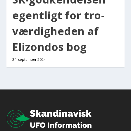
egent­ligt for tro­
vær­dig­he­den af
Elizon­dos bog
24. september 2024