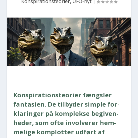
Konspirationsteorier
,
UFO-nyt
|
Kon­spira­tions­te­o­ri­er fængs­ler
fan­ta­si­en. De til­by­der simp­le for­
kla­rin­ger på kom­plek­se begi­ven­
he­der, som ofte invol­ve­rer hem­
me­li­ge kom­plot­ter udført af