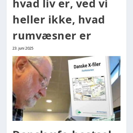
hvad liv er, ved vi
hel­ler ikke, hvad
rumvæs­ner er
23. juni 2025