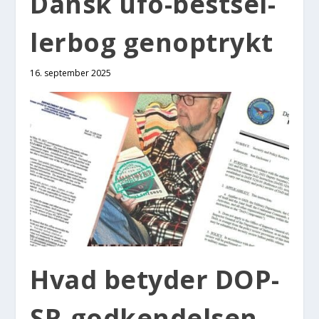
Dansk ufo-best­sel­
ler­bog genop­trykt
16. september 2025
Hvad bety­der DOP­
SR-god­ken­del­sen