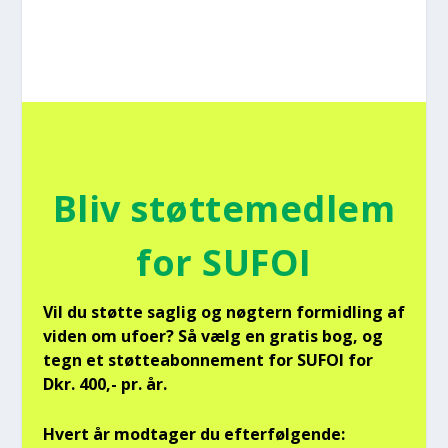
Bliv støt­te­med­lem
for SUFOI
Vil du støt­te sag­lig og nøg­tern for­mid­ling af
viden om ufo­er? Så vælg en gra­tis bog, og
tegn et støt­tea­bon­ne­ment for SUFOI for
Dkr. 400,- pr. år.
Hvert år mod­ta­ger du efter­føl­gen­de: