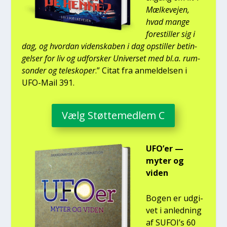
Mæl­ke­vej­en,
hvad man­ge
fore­stil­ler sig i
dag, og hvor­dan viden­ska­ben i dag opstil­ler betin­
gel­ser for liv og udfor­sker Uni­ver­set med bl.a. rum­
son­der og telesko­per
.” Citat fra anmel­del­sen i
UFO-Mail 391.
Vælg Støt­te­med­lem C
UFO’er —
myter og
viden
Bogen er udgi­
vet i anled­ning
af SUFOI’s 60