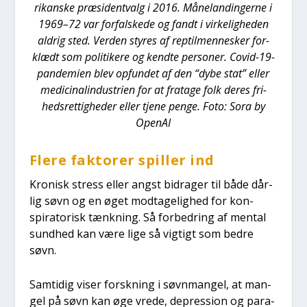
ri­kan­ske præ­si­dentvalg i 2016. Månelan­din­ger­ne i
1969–72 var for­fal­ske­de og fandt i vir­ke­lig­he­den
aldrig sted. Ver­den sty­res af rep­til­men­ne­sker for­
klædt som poli­ti­ke­re og kend­te per­so­ner. Covid-19-
pan­de­mi­en blev opfun­det af den “dybe stat” eller
medi­ci­na­lin­du­stri­en for at fra­ta­ge folk deres fri­
heds­ret­tig­he­der eller tje­ne pen­ge. Foto: Sora by
Ope­nAI
Fle­re fak­to­rer spil­ler ind
Kro­nisk stress eller angst bidra­ger til både dår­
lig søvn og en øget mod­ta­ge­lig­hed for kon­
spira­to­risk tænk­ning. Så for­bed­ring af men­tal
sund­hed kan være lige så vig­tigt som bed­re
søvn.
Sam­ti­dig viser forsk­ning i søvn­man­gel, at man­
gel på søvn kan øge vre­de, depres­sion og para­