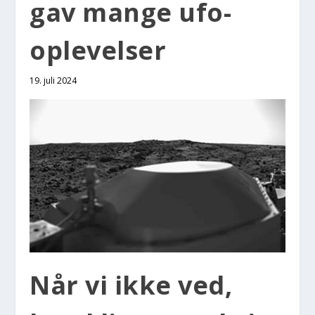
gav man­ge ufo-
ople­vel­ser
19. juli 2024
Når vi ikke ved,