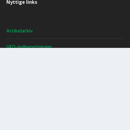
Nyttige links
Artikelarkiv
UFO-indberetninger
Læs gamle UFO-nyt mv.
Persondatapolitik
Undervisningsforløb i ufoer
SUFOI's webshop
Administrér dit medlemsskab