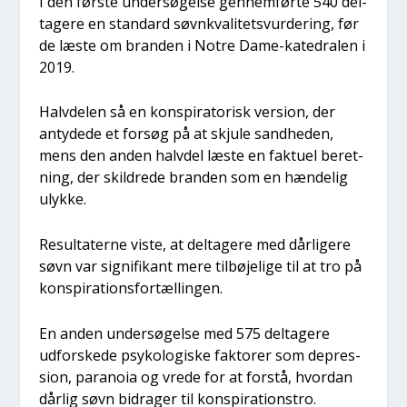
I den før­ste under­sø­gel­se gen­nem­før­te 540 del­
ta­ge­re en stan­dard søvn­kva­li­tets­vur­de­ring, før
de læste om bran­den i Notre Dame-kated­ra­len i
2019.
Halv­de­len så en kon­spira­to­risk ver­sion, der
anty­de­de et for­søg på at skju­le sand­he­den,
mens den anden halv­del læste en fak­tu­el beret­
ning, der skil­dre­de bran­den som en hæn­de­lig
ulyk­ke.
Resul­ta­ter­ne viste, at del­ta­ge­re med dår­li­ge­re
søvn var sig­ni­fi­kant mere til­bø­je­li­ge til at tro på
kon­spira­tions­for­tæl­lin­gen.
En anden under­sø­gel­se med 575 del­ta­ge­re
udfor­ske­de psy­ko­lo­gi­ske fak­to­rer som depres­
sion, para­noia og vre­de for at for­stå, hvor­dan
dår­lig søvn bidra­ger til kon­spira­tions­tro.