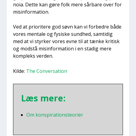
noia. Det­te kan gøre folk mere sår­ba­re over for
mis­in­for­ma­tion.
Ved at pri­o­ri­te­re god søvn kan vi for­bed­re både
vores men­tale og fysi­ske sund­hed, sam­ti­dig
med at vi styr­ker vores evne til at tæn­ke kri­tisk
og mod­stå mis­in­for­ma­tion i en sta­dig mere
kom­pleks ver­den.
Kil­de:
The Con­ver­sa­tion
Læs mere:
Om kon­spira­tions­te­o­ri­er