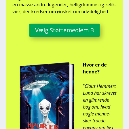
en mas­se andre legen­der, hel­lig­dom­me og relik­
vi­er, der kred­ser om ønsket om udø­de­lig­hed.
Vælg Støt­te­med­lem B
Hvor er de
hen­ne?
”
Claus Hem­mert
Lund har skre­vet
en glim­ren­de
bog om, hvad
nog­le men­ne­
sker tro­e­de
engang om liv i