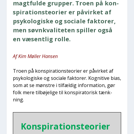
magt­ful­de grup­per. Tro­en på kon­
spira­tions­te­o­ri­er er påvir­ket af
psy­ko­lo­gi­ske og soci­a­le fak­to­rer,
men søvn­kva­li­te­ten spil­ler også
en væsent­lig rol­le.
Af Kim Møl­ler Han­sen
Tro­en på kon­spira­tions­te­o­ri­er er påvir­ket af
psy­ko­lo­gi­ske og soci­a­le fak­to­rer. Kog­ni­ti­ve bias,
som at se møn­stre i til­fæl­dig infor­ma­tion, gør
folk mere til­bø­je­li­ge til kon­spira­to­risk tænk­
ning.
Kon­spira­tions­te­o­ri­er