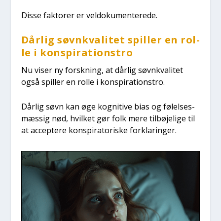
Dis­se fak­to­rer er vel­do­ku­men­te­re­de.
Dår­lig søvn­kva­li­tet spil­ler en rol­
le i kon­spira­tions­tro
Nu viser ny forsk­ning, at dår­lig søvn­kva­li­tet
også spil­ler en rol­le i kon­spira­tions­tro.
Dår­lig søvn kan øge kog­ni­ti­ve bias og følel­ses­
mæs­sig nød, hvil­ket gør folk mere til­bø­je­li­ge til
at accep­te­re kon­spira­to­ri­ske for­kla­rin­ger.