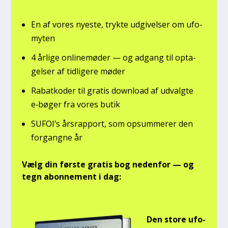
En af vores nye­ste, tryk­te udgi­vel­ser om ufo­
myten
4 årli­ge onli­ne­mø­der — og adgang til opta­
gel­ser af tid­li­ge­re møder
Rabat­ko­der til gra­tis down­lo­ad af udvalg­te
e‑bøger fra vores butik
SUFOI’s års­rap­port, som opsum­me­rer den
for­gang­ne år
Vælg din før­ste gra­tis bog neden­for — og
tegn abon­ne­ment i dag:
Den sto­re ufo-