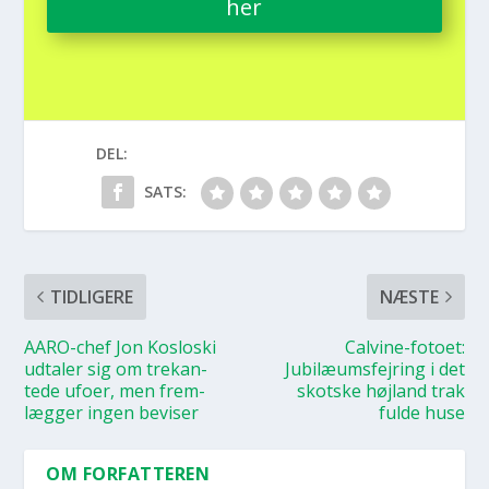
her
DEL:
SATS:
TIDLIGERE
NÆSTE
AARO-chef Jon Koslo­ski
Cal­vi­ne-foto­et:
udta­ler sig om tre­kan­
Jubilæums­fejring i det
te­de ufo­er, men frem­
skot­ske højland trak
læg­ger ingen bevi­ser
ful­de huse
OM FORFATTEREN