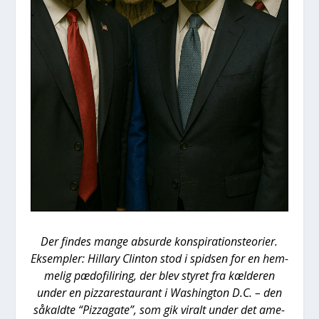
Der fin­des man­ge absur­de kon­spira­tions­te­o­ri­er.
Eksemp­ler: Hil­lary Clin­ton stod i spid­sen for en hem­
me­lig pædo­fi­li­ring, der blev sty­ret fra kæl­de­ren
under en pizza­re­stau­rant i Was­hin­g­ton D.C. – den
såkald­te “Pizza­ga­te”, som gik viralt under det ame­