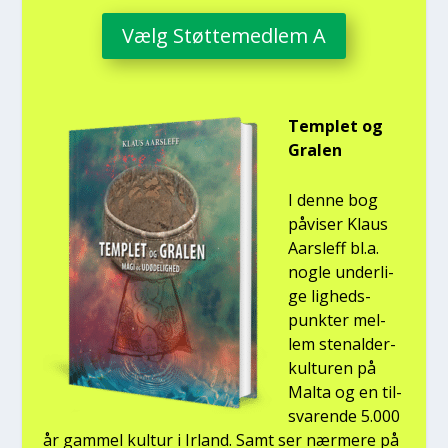
Vælg Støt­te­med­lem A
Temp­let og
Gra­len
I den­ne bog
påvi­ser Klaus
Aars­l­eff bl.a.
nog­le under­li­
ge lig­heds­
punk­ter mel­
lem ste­nal­der­
kul­tu­ren på
Mal­ta og en til­
sva­ren­de 5.000
år gam­mel kul­tur i Irland. Samt ser nær­me­re på