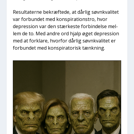
Resul­ta­ter­ne bekræf­te­de, at dår­lig søvn­kva­li­tet
var for­bun­det med kon­spira­tions­tro, hvor
depres­sion var den stær­ke­ste for­bin­del­se mel­
lem de to. Med andre ord hjalp øget depres­sion
med at for­kla­re, hvor­for dår­lig søvn­kva­li­tet er
for­bun­det med kon­spira­to­risk tænk­ning.