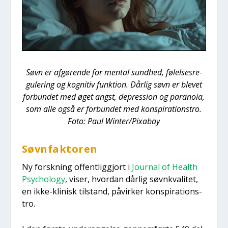
Søvn er afgø­ren­de for men­tal sund­hed, følel­ses­re­
gu­le­ring og kog­ni­tiv funk­tion. Dår­lig søvn er ble­vet
for­bun­det med øget angst, depres­sion og para­noia,
som alle også er for­bun­det med kon­spira­tions­tro.
Foto: Paul Winter/Pixabay
Søvn­fak­to­ren
Ny forsk­ning offent­lig­gjort i
Jour­nal of Health
Psy­cho­lo­gy
, viser, hvor­dan dår­lig søvn­kva­li­tet,
en ikke-kli­nisk til­stand, påvir­ker kon­spira­tions­
tro.