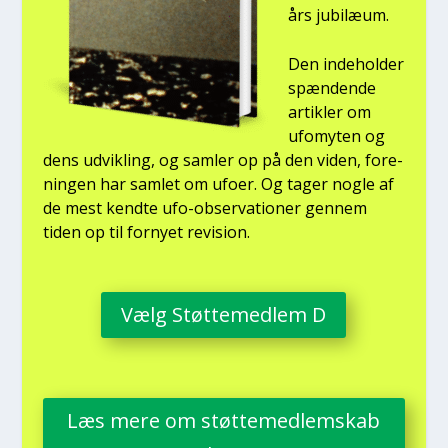
års jubilæum.
Den inde­hol­der
spæn­den­de
artik­ler om
ufo­myten og
dens udvik­ling, og sam­ler op på den viden, for­e­
nin­gen har sam­let om ufo­er. Og tager nog­le af
de mest kend­te ufo-obser­va­tio­ner gen­nem
tiden op til for­ny­et revi­sion.
Vælg Støt­te­med­lem D
Læs mere om støt­te­med­lem­skab