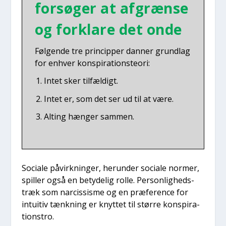
for­sø­ger at afgræn­se
og for­kla­re det onde
Føl­gen­de tre prin­cip­per dan­ner grund­lag
for enhver kon­spira­tions­te­o­ri:
Intet sker til­fæl­digt.
Intet er, som det ser ud til at være.
Alting hæn­ger sam­men.
Soci­a­le påvirk­nin­ger, her­un­der soci­a­le nor­mer,
spil­ler også en bety­de­lig rol­le. Per­son­lig­heds­
træk som narcis­sis­me og en præ­fe­ren­ce for
intu­i­tiv tænk­ning er knyt­tet til stør­re kon­spira­
tions­tro.