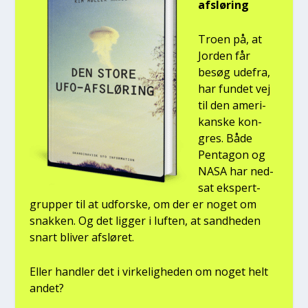
afslø­ring
Tro­en på, at
Jor­den får
besøg ude­fra,
har fun­det vej
til den ame­ri­
kan­ske kon­
gres. Både
Pen­ta­gon og
NASA har ned­
sat eks­pert­
grup­per til at udfor­ske, om der er noget om
snak­ken. Og det lig­ger i luf­ten, at sand­he­den
snart bli­ver afslø­ret.
Eller hand­ler det i vir­ke­lig­he­den om noget helt
andet?