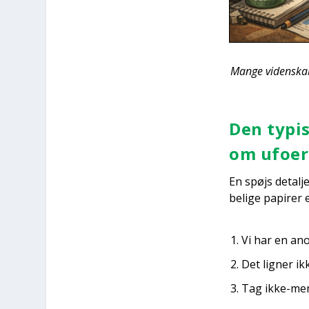
Man­ge viden­ska­b
Den typi­s
om ufo­er
En spøjs detal­je
be­li­ge papi­rer
Vi har en ano­
Det lig­ner ik
Tag ikke-men­ne