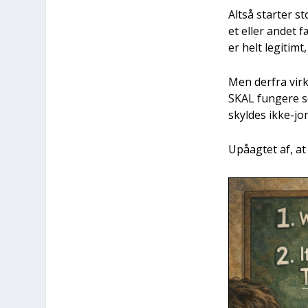
Alt­så star­ter 
et eller andet f
er helt legi­timt
Men der­fra vir
SKAL fun­ge­re s
skyl­des ikke-jor
Upå­ag­tet af, a