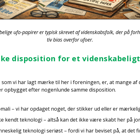
e­li­ge ufo-papi­rer er typisk skre­vet af viden­skabs­folk, der på fo
tiv bias over­for ufo­er.
ke dis­po­si­tion for et viden­ska­be­lig
 som vi har lagt mær­ke til her i for­e­nin­gen, er, at man­ge af 
 er opbyg­get efter nogen­lun­de sam­me dis­po­si­tion.
ma­li – vi har opda­get noget, der stik­ker ud eller er mær­ke­li
ke kendt tek­no­lo­gi – alt­så kan det ikke være skabt her på jo
­ske­lig tek­no­lo­gi seri­øst – for­di vi har bevi­set på, at det f