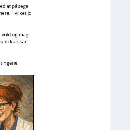
 med at påpe­ge
­re. Hvil­ket jo
ns vold og magt
i, som kun kan
tin­ge­ne.