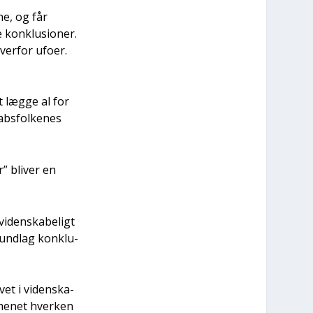
ne, og får
 kon­klu­sio­ner.
er­for ufo­er.
t læg­ge al for
bs­fol­ke­nes
” bli­ver en
viden­ska­be­ligt
und­lag kon­klu­
vet i viden­ska­
­me­net hver­ken