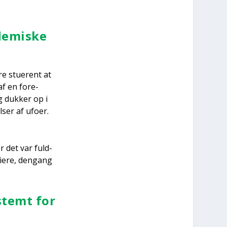
de­mi­ske
e stu­e­rent at
 af en fore­
g duk­ker op i
­ser af ufo­er.
or det var fuld­
i­e­re, den­gang
 stemt for