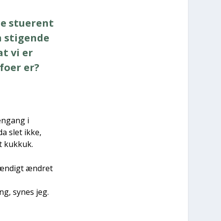
e stu­e­rent
 sti­gen­de
at vi er
fo­er er?
en­gang i
a slet ikke,
t kuk­kuk.
stæn­digt ændret
ing, synes jeg.