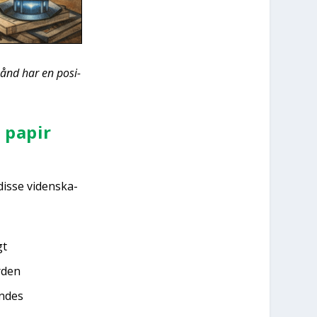
r­hånd har en posi­
t papir
dis­se viden­ska­
gt
r­den
in­des