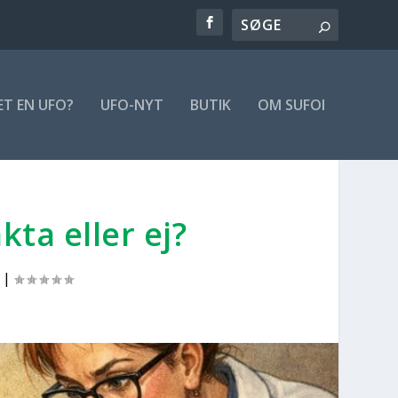
ET EN UFO?
UFO-NYT
BUTIK
OM SUFOI
k­ta eller ej?
|