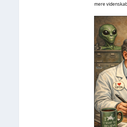
mere viden­ska­be