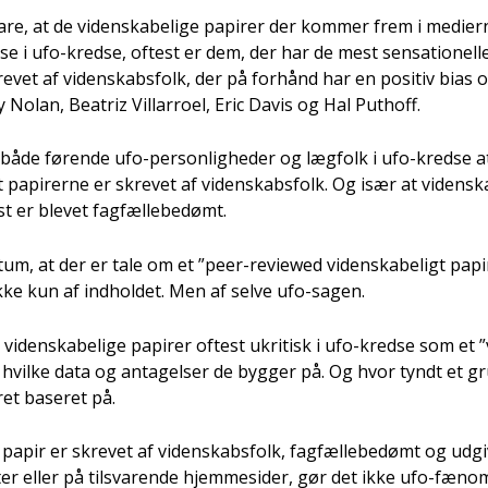
are, at de viden­ska­be­li­ge papi­rer der kom­mer frem i medi­er­
se i ufo-kred­se, oftest er dem, der har de mest sen­sa­tio­nel­le
e­vet af viden­skabs­folk, der på for­hånd har en posi­tiv bias ov
 Nolan, Bea­triz Vil­lar­ro­el, Eric Davis og Hal Put­hoff.
 både før­en­de ufo-per­son­lig­he­der og læg­folk i ufo-kred­se a
 papi­rer­ne er skre­vet af viden­skabs­folk. Og især at viden­ska
st er ble­vet fag­fæl­lebe­dømt.
tum, at der er tale om et ”peer-reviewed viden­ska­be­ligt papir
kke kun af ind­hol­det. Men af sel­ve ufo-sagen.
viden­ska­be­li­ge papi­rer oftest ukri­tisk i ufo-kred­se som et ”
 hvil­ke data og anta­gel­ser de byg­ger på. Og hvor tyndt et gr
­ret base­ret på.
apir er skre­vet af viden­skabs­folk, fag­fæl­lebe­dømt og udgi­
if­ter eller på til­sva­ren­de hjem­mesi­der, gør det ikke ufo-fæno