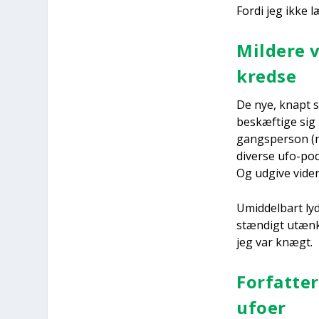
For­di jeg ikke l
Mil­de­re 
kred­se
De nye, knapt så
beskæf­ti­ge sig 
gangs­per­son (n
diver­se ufo-podc
Og udgi­ve viden­
Umid­del­bart lyd
stæn­digt utæn­ke
jeg var knægt.
For­fat­te
ufo­er