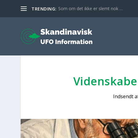
Som om det ikke er slemt nok …
TRENDING:
Viden­ska­be­
Indsendt a