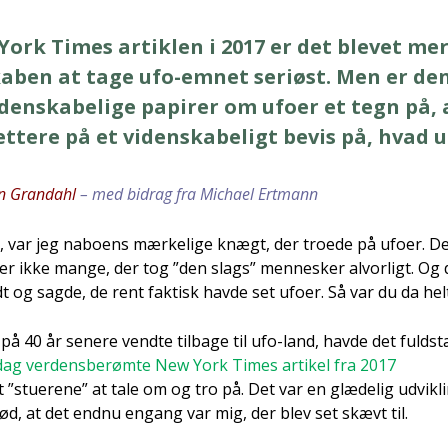
ork Times artik­len i 2017 er det ble­vet mer
ka­ben at tage ufo-emnet seri­øst. Men er den
en­ska­be­li­ge papi­rer om ufo­er et tegn på, 
te­re på et viden­ska­be­ligt bevis på, hvad u
en Gran­da­hl
– med bidrag fra Micha­el Ert­mann
 var jeg nabo­ens mær­ke­li­ge knægt, der tro­e­de på ufo­er. D
r ikke man­ge, der tog ”den slags” men­ne­sker alvor­ligt. Og d
t og sag­de, de rent fak­tisk hav­de set ufo­er. Så var du da hel
å 40 år sene­re vend­te til­ba­ge til ufo-land, hav­de det fuld­
dag ver­dens­be­røm­te New York Times arti­kel fra 2017
t ”stu­e­re­ne” at tale om og tro på. Det var en glæ­de­lig udvik­l
ød, at det end­nu engang var mig, der blev set skævt til.