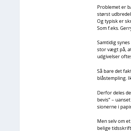
Pro­ble­met er b
størst udbre­del­
Og typisk er skr
Som f.eks. Ger­ry
Sam­ti­dig synes
stor vægt på, at
udgi­vel­ser ofte
Så bare det fak­
blåstem­pling. I
Der­for deles de 
bevis” – uan­set
sio­ner­ne i papi
Men selv om et p
be­li­ge tids­skr