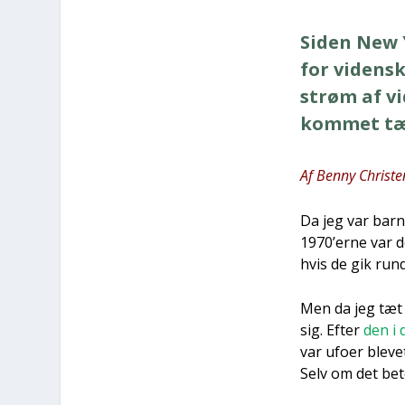
Siden New Y
for viden­s
strøm af vid
kom­met tæt­
Af Ben­ny Chri­st
Da jeg var barn,
1970’erne var de
hvis de gik rund
Men da jeg tæt p
sig. Efter
den i 
var ufo­er ble­ve
Selv om det bet