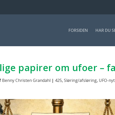
FOR­SI­DEN
HAR DU S
li­ge papi­rer om ufo­er – fa
f
Benny Christen Grandahl
|
425
,
Sløring/afsløring
,
UFO-nyt