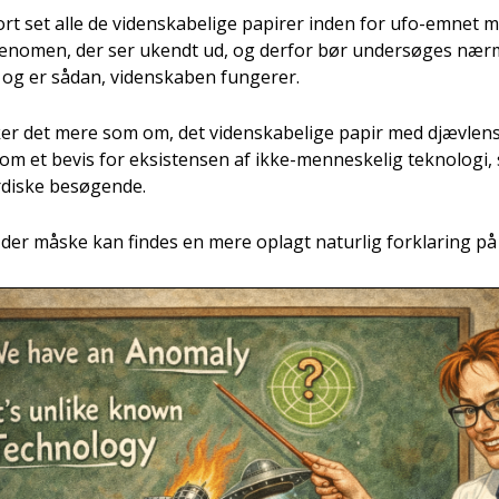
stort set alle de viden­ska­be­li­ge papi­rer inden for ufo-emnet
æno­men, der ser ukendt ud, og der­for bør under­sø­ges nær­me
, og er sådan, viden­ska­ben fun­ge­rer.
­ker det mere som om, det viden­ska­be­li­ge papir med djæv­le
om et bevis for eksi­sten­sen af ikke-men­ne­ske­lig tek­no­lo­g
­di­ske besø­gen­de.
t der måske kan fin­des en mere oplagt natur­lig for­kla­ring på 