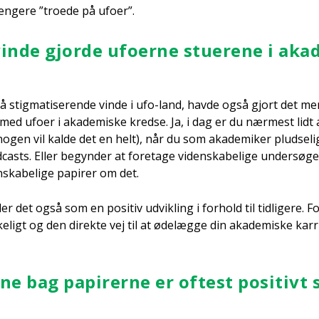
æn­ge­re ”tro­e­de på ufo­er”.
vin­de gjor­de ufo­er­ne stu­e­re­ne i aka­
 stig­ma­ti­se­ren­de vin­de i ufo-land, hav­de også gjort det mer
med ufo­er i aka­de­mi­ske kred­se. Ja, i dag er du nær­mest lidt
ogen vil kal­de det en helt), når du som aka­de­mi­ker plud­se­li
asts. Eller begyn­der at fore­ta­ge viden­ska­be­li­ge under­sø­gel
ska­be­li­ge papi­rer om det.
er det også som en posi­tiv udvik­ling i for­hold til tid­li­ge­re. F
­ligt og den direk­te vej til at øde­læg­ge din aka­de­mi­ske kar­r
r­ne bag papi­rer­ne er oftest posi­tivt