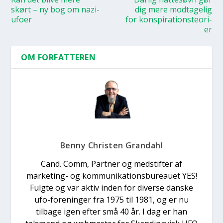
skørt – ny bog om nazi-
dig mere mod­ta­ge­lig
ufo­er
for kon­spira­tions­te­o­ri­
er
OM FORFATTEREN
Benny Christen Grandahl
Cand. Comm, Partner og medstifter af
marketing- og kommunikationsbureauet YES!
Fulgte og var aktiv inden for diverse danske
ufo-foreninger fra 1975 til 1981, og er nu
tilbage igen efter små 40 år. I dag er han