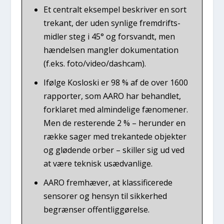
Et cen­tralt eksem­pel beskri­ver en sort
tre­kant, der uden syn­li­ge frem­drifts­
mid­ler steg i 45° og for­svandt, men
hæn­del­sen mang­ler doku­men­ta­tion
(f.eks. foto/video/dashcam).
Iføl­ge Koslo­ski er 98 % af de over 1600
rap­por­ter, som AARO har behand­let,
for­kla­ret med almin­de­li­ge fæno­me­ner.
Men de reste­ren­de 2 % – her­un­der en
ræk­ke sager med tre­kan­te­de objek­ter
og glø­de­n­de orber – skil­ler sig ud ved
at være tek­nisk usæd­van­li­ge.
AARO frem­hæ­ver, at klas­si­fi­ce­re­de
sen­so­rer og hen­syn til sik­ker­hed
begræn­ser offent­lig­gø­rel­se.