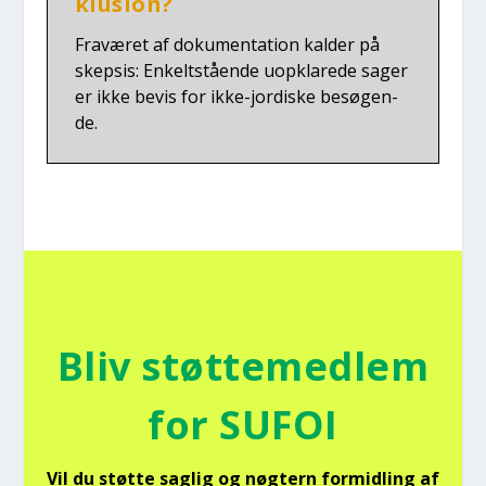
klu­sion?
Fra­væ­ret af doku­men­ta­tion kal­der på
skep­sis: Enkelt­stå­en­de uopkla­re­de sager
er ikke bevis for ikke-jor­di­ske besø­gen­
de.
Bliv støt­te­med­lem
for SUFOI
Vil du støt­te sag­lig og nøg­tern for­mid­ling af