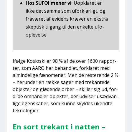
Hos SUFOI mener vi
: Uopkla­ret er
ikke det sam­me som ufor­klar­ligt, og
fra­væ­ret af evi­dens kræ­ver en ekstra
skep­tisk til­gang til den enkel­te ufo-
ople­vel­se.
Iføl­ge Koslo­ski er 98 % af de over 1600 rap­por­
ter, som AARO har behand­let, for­kla­ret med
almin­de­li­ge fæno­me­ner. Men de reste­ren­de 2 %
– her­un­der en ræk­ke sager med tre­kan­te­de
objek­ter og glø­de­n­de orber – skil­ler sig ud, for­
di de omhand­ler objek­ter, der udvi­ser usæd­van­
li­ge egen­ska­ber, som kun­ne skyl­des ukend­te
tek­no­lo­gi­er.
En sort tre­kant i nat­ten –