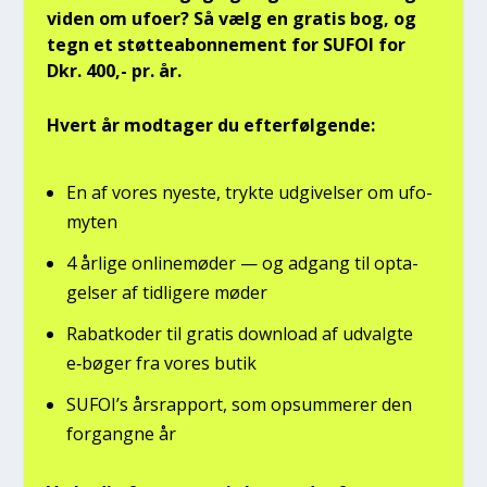
viden om ufo­er? Så vælg en gra­tis bog, og
tegn et støt­tea­bon­ne­ment for SUFOI for
Dkr. 400,- pr. år.
Hvert år mod­ta­ger du efter­føl­gen­de:
En af vores nye­ste, tryk­te udgi­vel­ser om ufo­
myten
4 årli­ge onli­ne­mø­der — og adgang til opta­
gel­ser af tid­li­ge­re møder
Rabat­ko­der til gra­tis down­lo­ad af udvalg­te
e‑bøger fra vores butik
SUFOI’s års­rap­port, som opsum­me­rer den
for­gang­ne år