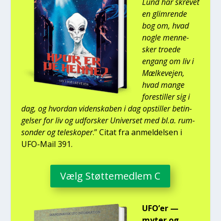
Lund har skre­vet
en glim­ren­de
bog om, hvad
nog­le men­ne­
sker tro­e­de
engang om liv i
Mæl­ke­vej­en,
hvad man­ge
fore­stil­ler sig i
dag, og hvor­dan viden­ska­ben i dag opstil­ler betin­
gel­ser for liv og udfor­sker Uni­ver­set med bl.a. rum­
son­der og telesko­per
.” Citat fra anmel­del­sen i
UFO-Mail 391.
Vælg Støt­te­med­lem C
UFO’er —
myter og