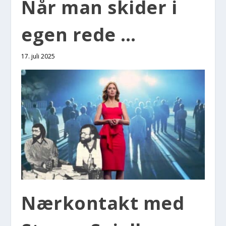
Når man ski­der i
egen rede …
17. juli 2025
Nær­kon­takt med