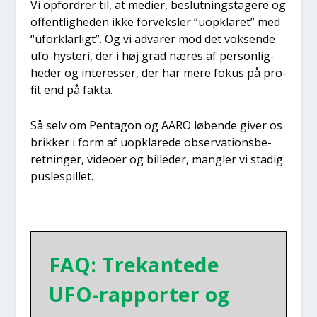
Vi opfor­drer til, at medi­er, beslut­nings­ta­ge­re og
offent­lig­he­den ikke for­veks­ler “uopkla­ret” med
“ufor­klar­ligt”. Og vi adva­rer mod det vok­sen­de
ufo-hyste­ri, der i høj grad næres af per­son­lig­
he­der og inter­es­ser, der har mere fokus på pro­
fit end på fak­ta.
Så selv om Pen­ta­gon og AARO løben­de giver os
brik­ker i form af uopkla­re­de obser­va­tions­be­
ret­nin­ger, video­er og bil­le­der, mang­ler vi sta­dig
pus­le­spil­let.
FAQ: Tre­kan­te­de
UFO-rap­por­ter og