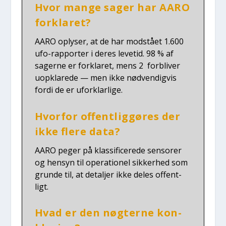
Hvor man­ge sager har AARO
for­kla­ret?
AARO oply­ser, at de har mod­stået 1.600
ufo-rap­por­ter i deres leve­tid. 98 % af
sager­ne er for­kla­ret, mens 2 for­bli­ver
uopkla­re­de — men ikke nød­ven­dig­vis
for­di de er ufor­klar­li­ge.
Hvor­for offent­lig­gø­res der
ikke fle­re data?
AARO peger på klas­si­fi­ce­re­de sen­so­rer
og hen­syn til ope­ra­tio­nel sik­ker­hed som
grun­de til, at detal­jer ikke deles offent­
ligt.
Hvad er den nøg­ter­ne kon­