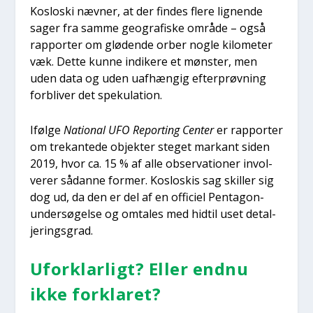
Koslo­ski næv­ner, at der fin­des fle­re lig­nen­de
sager fra sam­me geo­gra­fi­ske områ­de – også
rap­por­ter om glø­de­n­de orber nog­le kilo­me­ter
væk. Det­te kun­ne indi­ke­re et møn­ster, men
uden data og uden uaf­hæn­gig efter­prøv­ning
for­bli­ver det spe­ku­la­tion.
Iføl­ge
Natio­nal UFO Repor­ting Cen­ter
er rap­por­ter
om tre­kan­te­de objek­ter ste­get mar­kant siden
2019, hvor ca. 15 % af alle obser­va­tio­ner invol­
ve­rer sådan­ne for­mer. Koslo­skis sag skil­ler sig
dog ud, da den er del af en offi­ci­el Pen­ta­gon-
under­sø­gel­se og omta­les med hidtil uset detal­
je­rings­grad.
Ufor­klar­ligt? Eller end­nu
ikke for­kla­ret?