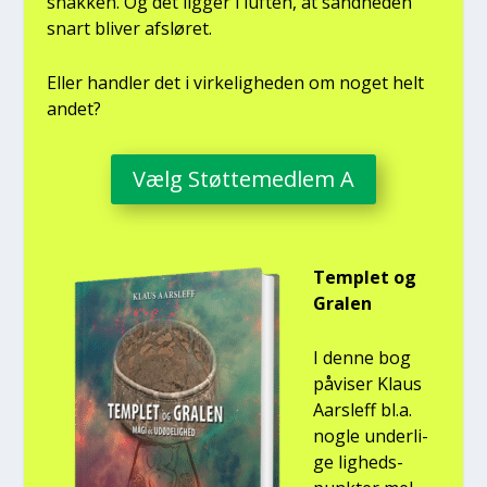
snak­ken. Og det lig­ger i luf­ten, at sand­he­den
snart bli­ver afslø­ret.
Eller hand­ler det i vir­ke­lig­he­den om noget helt
andet?
Vælg Støt­te­med­lem A
Temp­let og
Gra­len
I den­ne bog
påvi­ser Klaus
Aars­l­eff bl.a.
nog­le under­li­
ge lig­heds­