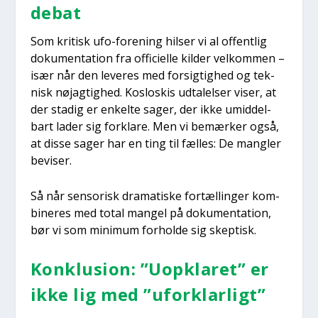
debat
Som kri­tisk ufo-for­e­ning hil­ser vi al offent­lig
doku­men­ta­tion fra offi­ci­el­le kil­der vel­kom­men –
især når den leve­res med for­sig­tig­hed og tek­
nisk nøj­ag­tig­hed. Koslo­skis udta­lel­ser viser, at
der sta­dig er enkel­te sager, der ikke umid­del­
bart lader sig for­kla­re. Men vi bemær­ker også,
at dis­se sager har en ting til fæl­les: De mang­ler
bevi­ser.
Så når sen­so­risk dra­ma­ti­ske for­tæl­lin­ger kom­
bi­ne­res med total man­gel på doku­men­ta­tion,
bør vi som mini­mum for­hol­de sig skep­tisk.
Kon­klu­sion: ”Uopkla­ret” er
ikke lig med ”ufor­klar­ligt”