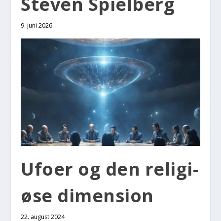
Ste­ven Spi­el­berg
9. juni 2026
Ufo­er og den reli­gi­
øse dimen­sion
22. august 2024