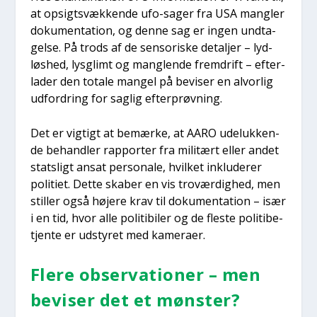
at opsigtsvæk­ken­de ufo-sager fra USA mang­ler
doku­men­ta­tion, og den­ne sag er ingen und­ta­
gel­se. På trods af de sen­so­ri­ske detal­jer – lyd­
løs­hed, lys­glimt og mang­len­de frem­drift – efter­
la­der den tota­le man­gel på bevi­ser en alvor­lig
udfor­dring for sag­lig efter­prøv­ning.
Det er vig­tigt at bemær­ke, at AARO ude­luk­ken­
de behand­ler rap­por­ter fra mili­tært eller andet
stats­ligt ansat per­so­na­le, hvil­ket inklu­de­rer
poli­ti­et. Det­te ska­ber en vis tro­vær­dig­hed, men
stil­ler også høje­re krav til doku­men­ta­tion – især
i en tid, hvor alle poli­ti­bi­ler og de fle­ste poli­ti­be­
tjen­te er udsty­ret med kame­ra­er.
Fle­re obser­va­tio­ner – men
bevi­ser det et møn­ster?