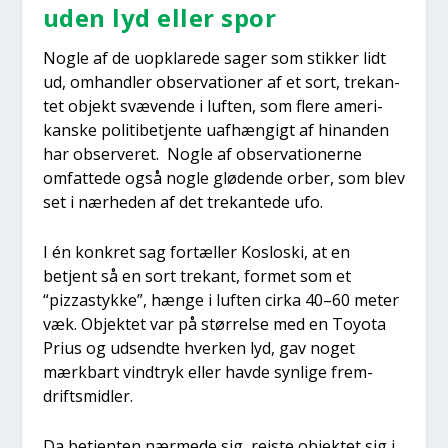
uden lyd eller spor
Nog­le af de uopkla­re­de sager som stik­ker lidt
ud, omhand­ler obser­va­tio­ner af et sort, tre­kan­
tet objekt svæ­ven­de i luf­ten, som fle­re ame­ri­
kan­ske poli­ti­be­tjen­te uaf­hæn­gigt af hin­an­den
har obser­ve­ret. Nog­le af obser­va­tio­ner­ne
omfat­te­de også nog­le glø­de­n­de orber, som blev
set i nær­he­den af det tre­kan­te­de ufo.
I én kon­kret sag for­tæl­ler Koslo­ski, at en
betjent så en sort tre­kant, for­met som et
“pizzastyk­ke”, hæn­ge i luf­ten cir­ka 40–60 meter
væk. Objek­tet var på stør­rel­se med en Toy­o­ta
Pri­us og udsend­te hver­ken lyd, gav noget
mærk­bart vind­tryk eller hav­de syn­li­ge frem­
drifts­mid­ler.
Da betjen­ten nær­me­de sig, rej­ste objek­tet sig i