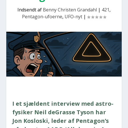
Indsendt af
Benny Christen Grandahl
|
421
,
Pentagon-ufoerne
,
UFO-nyt
|
I et sjæl­dent inter­view med astro­
fy­si­ker Neil deGras­se Tyson har
Jon Koslo­ski, leder af Pen­ta­gon’s