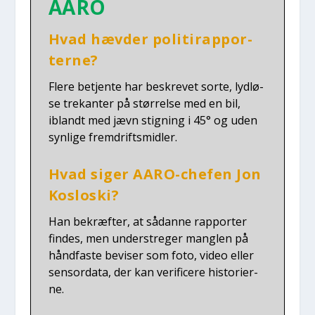
AARO
Hvad hæv­der poli­tirap­por­
ter­ne?
Fle­re betjen­te har beskre­vet sor­te, lyd­lø­
se tre­kan­ter på stør­rel­se med en bil,
iblandt med jævn stig­ning i 45° og uden
syn­li­ge frem­drifts­mid­ler.
Hvad siger AARO-che­fen Jon
Koslo­ski?
Han bekræf­ter, at sådan­ne rap­por­ter
fin­des, men under­stre­ger mang­len på
hånd­fa­ste bevi­ser som foto, video eller
sensor­data, der kan veri­fi­ce­re histo­ri­er­
ne.