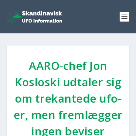
AARO-chef Jon
Koslo­ski udta­ler sig
om tre­kan­te­de ufo­
er, men frem­læg­ger
ingen bevi­ser