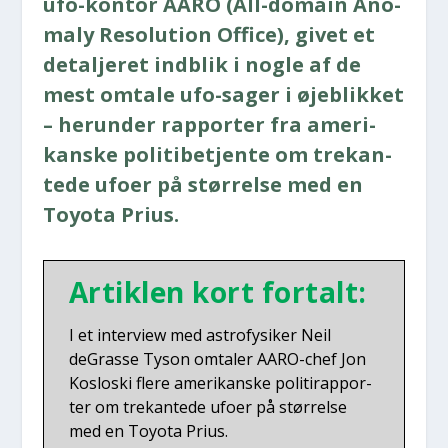
ufo-kon­tor AARO (All-domain Ano­
ma­ly Reso­lu­tion Offi­ce), givet et
detal­je­ret ind­blik i nog­le af de
mest omta­le ufo-sager i øje­blik­ket
– her­un­der rap­por­ter fra ame­ri­
kan­ske poli­ti­be­tjen­te om tre­kan­
te­de ufo­er på stør­rel­se med en
Toy­o­ta Pri­us.​
Artik­len kort for­talt:
I et inter­view med astro­fy­si­ker Neil
deGras­se Tyson omta­ler AARO-chef Jon
Koslo­ski fle­re ame­ri­kan­ske poli­tirap­por­
ter om tre­kan­te­de ufo­er på stør­rel­se
med en Toy­o­ta Pri­us.