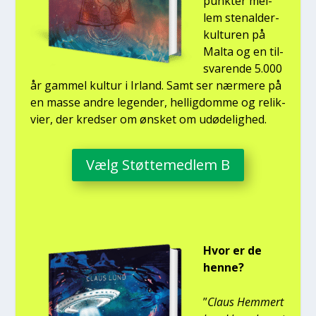
punk­ter mel­
lem ste­nal­der­
kul­tu­ren på
Mal­ta og en til­
sva­ren­de 5.000
år gam­mel kul­tur i Irland. Samt ser nær­me­re på
en mas­se andre legen­der, hel­lig­dom­me og relik­
vi­er, der kred­ser om ønsket om udø­de­lig­hed.
Vælg Støt­te­med­lem B
Hvor er de
hen­ne?
”
Claus Hem­mert