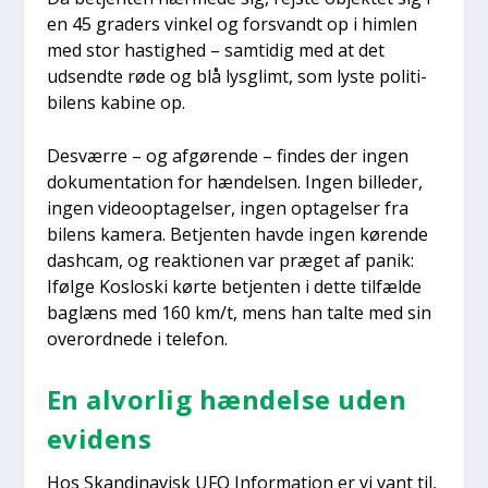
en 45 gra­ders vin­kel og for­svandt op i him­len
med stor hastig­hed – sam­ti­dig med at det
udsend­te røde og blå lys­glimt, som lyste poli­ti­
bi­lens kabi­ne op.
Desvær­re – og afgø­ren­de – fin­des der ingen
doku­men­ta­tion for hæn­del­sen. Ingen bil­le­der,
ingen video­op­ta­gel­ser, ingen opta­gel­ser fra
bilens kame­ra. Betjen­ten hav­de ingen køren­de
das­hcam, og reak­tio­nen var præ­get af panik:
Iføl­ge Koslo­ski kør­te betjen­ten i det­te til­fæl­de
bag­læns med 160 km/t, mens han tal­te med sin
over­ord­ne­de i tele­fon.
En alvor­lig hæn­del­se uden
evi­dens
Hos Skan­di­na­visk UFO Infor­ma­tion er vi vant til,