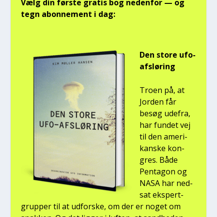
Vælg din før­ste gra­tis bog neden­for — og
tegn abon­ne­ment i dag:
Den sto­re ufo-
afslø­ring
Tro­en på, at
Jor­den får
besøg ude­fra,
har fun­det vej
til den ame­ri­
kan­ske kon­
gres. Både
Pen­ta­gon og
NASA har ned­
sat eks­pert­
grup­per til at udfor­ske, om der er noget om