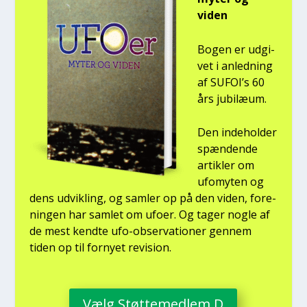
viden
Bogen er udgi­
vet i anled­ning
af SUFOI’s 60
års jubilæum.
Den inde­hol­der
spæn­den­de
artik­ler om
ufo­myten og
dens udvik­ling, og sam­ler op på den viden, for­e­
nin­gen har sam­let om ufo­er. Og tager nog­le af
de mest kend­te ufo-obser­va­tio­ner gen­nem
tiden op til for­ny­et revi­sion.
Vælg Støt­te­med­lem D