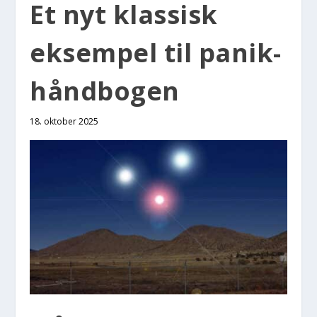
Et nyt klas­sisk
eksem­pel til panik-
hånd­bo­gen
18. oktober 2025