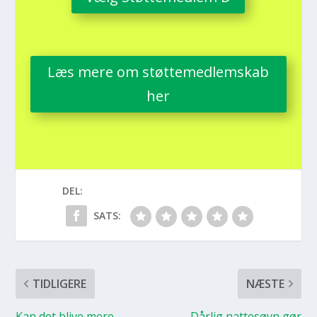
Læs mere om støt­te­med­lem­skab
her
DEL:
SATS:
TIDLIGERE
NÆSTE
Kan det bli­ve mere
Dår­lig nat­te­søvn gør