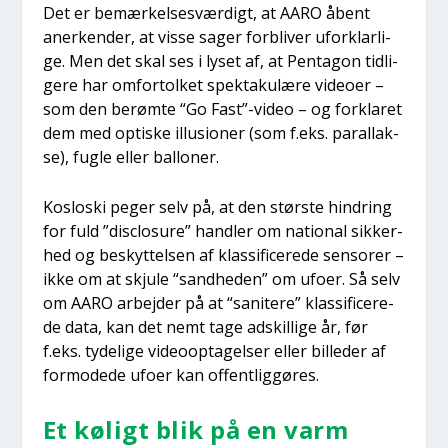
Det er bemær­kel­ses­vær­digt, at AARO åbent
aner­ken­der, at vis­se sager for­bli­ver ufor­klar­li­
ge. Men det skal ses i lyset af, at Pen­ta­gon tid­li­
ge­re har omfor­tol­ket spek­taku­læ­re video­er –
som den berøm­te “Go Fast”-video – og for­kla­ret
dem med opti­ske illu­sio­ner (som f.eks. paral­lak­
se), fug­le eller bal­lo­ner.
Koslo­ski peger selv på, at den stør­ste hin­dring
for fuld ”disclo­su­re” hand­ler om natio­nal sik­ker­
hed og beskyt­tel­sen af klas­si­fi­ce­re­de sen­so­rer –
ikke om at skju­le “sand­he­den” om ufo­er. Så selv
om AARO arbej­der på at “sani­te­re” klas­si­fi­ce­re­
de data, kan det nemt tage adskil­li­ge år, før
f.eks. tyde­li­ge video­op­ta­gel­ser eller bil­le­der af
for­mode­de ufo­er kan offent­lig­gø­res.
Et køligt blik på en varm