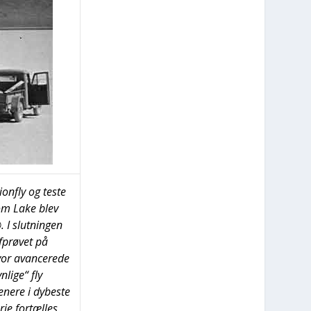
ionfly og teste
oom Lake blev
 I slut­nin­gen
afprø­vet på
or avan­ce­re­de
li­ge“ fly
ne­re i dybe­ste
ie for­tæl­les