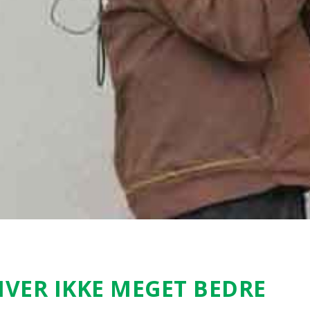
I­VER IKKE MEGET BED­RE