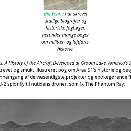
Bill Yen­ne
har skre­vet
utal­li­ge bio­gra­fi­er og
histo­ri­ske fag­bø­ger,
her­un­der man­ge bøger
om mili­tær- og luft­farts-
histo­rie.
s. A History of the Aircraft Deve­l­oped at Groom Lake, Ame­ri­ca’s Se
re­vet og smukt illu­stre­ret bog om Area 51’s histo­rie og be
n­nem­gang af de væsent­lig­ste pro­jek­ter og epo­ke­gø­ren­de fly
e U‑2 spionfly til nuti­dens dro­ner, som fx The Phan­tom Ray.