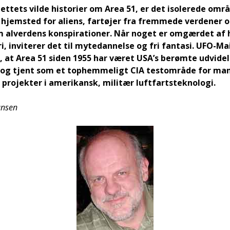
t­tets vil­de histo­ri­er om Area 51, er det iso­le­re­de om
hjem­sted for ali­ens, far­tø­jer fra frem­me­de ver­de­ner
om alver­dens kon­spira­tio­ner. Når noget er omgær­det af
 invi­te­rer det til myte­dan­nel­se og fri fan­ta­si. UFO-Mai
de, at Area 51 siden 1955 har været USA’s berøm­te udvi­de
e og tjent som et top­hem­me­ligt CIA test­om­rå­de for ma
pro­jek­ter i ame­ri­kansk, mili­tær luft­fart­s­tek­no­lo­gi.
n­sen