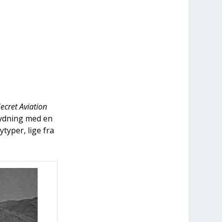
cret Avi­a­tion
tyd­ning med en
­ty­per, lige fra