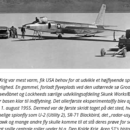
rig var mest varm, fik USA behov for at udvik­le et høj­fly­ven­de sp
­lig­hed. En gam­mel, for­ladt fly­ve­plads ved den udtør­re­de sø Gr
y­ve­våb­net og Lock­he­eds sær­li­ge udvik­lings­af­de­ling Skunk Wor­ks®.
basen klar til ind­flyt­ning. Det aller­før­ste eks­pe­ri­men­tal­fly blev 
 1. august 1955. Der­med var de før­ste skridt taget på det sted, hv
li­ge spionfly som U‑2 (Uti­li­ty 2), SR-71 Bla­ck­bird, det „radar-usyn­
awk og man­ge andre fly skul­le kom­me til at stå deres prø­ve for se
t spil­le cen­tra­le rol­ler under bl.a. Den Kol­de Krig. Area 51’s histo­r