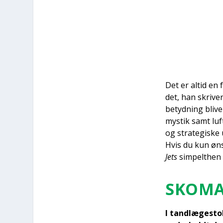
Det er altid en 
det, han skri­ver
betyd­ning bli­v
mystik samt luft­
og stra­te­gi­ske
Hvis du kun øns
Jets
sim­pelt­hen
SKO­MA
I tand­læ­ge­st