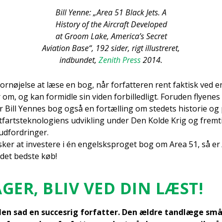
Bill Yen­ne: „Area 51 Bla­ck Jets. A
History of the Aircraft Deve­l­oped
at Groom Lake, Ame­ri­ca’s Secret
Avi­a­tion Base“, 192 sider, rigt illu­stre­ret,
ind­bun­det,
Zenith Press
2014.
for­nø­jel­se at læse en bog, når for­fat­te­ren rent fak­tisk ved
 om, og kan for­mid­le sin viden for­bil­led­ligt. For­u­den fly­e­nes
er Bill Yen­nes bog også en for­tæl­ling om ste­dets histo­rie og 
fart­s­tek­no­lo­gi­ens udvik­ling under Den Kol­de Krig og frem­ti
 udfor­drin­ger.
ker at inve­ste­re i én engelsk­spro­get bog om Area 51, så er
 det bed­ste køb!
­GER, BLIV VED DIN LÆST!
o­len sad en suc­ces­rig for­fat­ter. Den ældre tand­læ­ge små