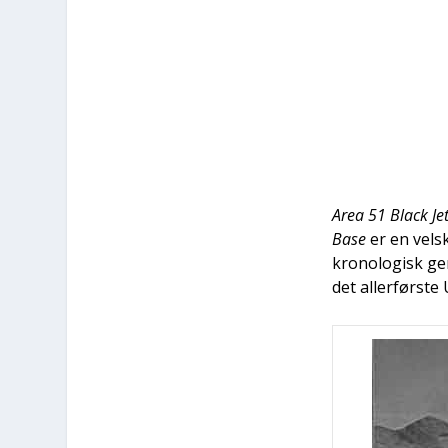
Area 51 Bla­ck Jet
Base
er en velsk
kro­no­lo­gisk ge
det aller­før­st