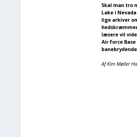
Skal man tro ne
Lake i Neva­da 
li­ge arki­ver 
heds­kræm­me­ri,
læse­re vil vi
Air For­ce Bas
bane­bry­den­de 
Af Kim Møl­ler Ha