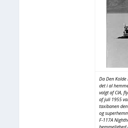
Da Den Kol­de K
det i al hem­me
valgt af CIA, fl
af juli 1955 var 
taxi­ba­nen den
og super­hem­me­
F‑117A Nigh­t­h
hem­me­lig­hed a