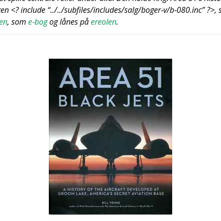
en <? inclu­de “../../subfiles/includes/salg/boger‑v/b‑080.inc” ?>
ken
, som
e‑bog
og lånes på
ere­o­len
.