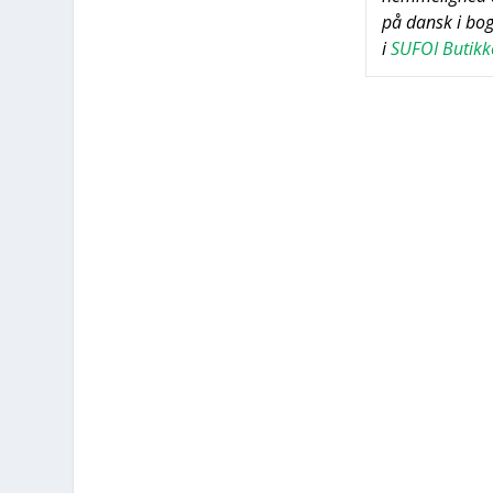
på dansk i bog
i
SUFOI Butik­