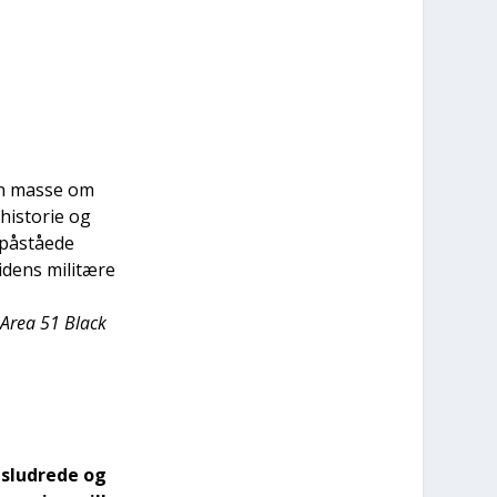
 en mas­se om
 histo­rie og
påstå­e­de
­dens mili­tæ­re
Area 51 Bla­ck
­slud­re­de og