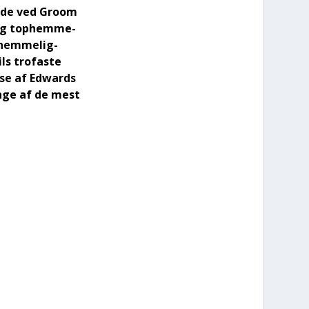
rå­de ved Groom
 og top­hem­me­
 hem­me­lig­
ls tro­fa­ste
l­se af Edwards
n­ge af de mest