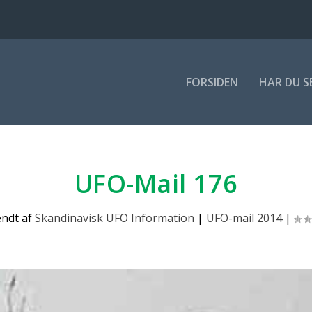
FOR­SI­DEN
HAR DU S
UFO-Mail 176
endt af
Skandinavisk UFO Information
|
UFO-mail 2014
|