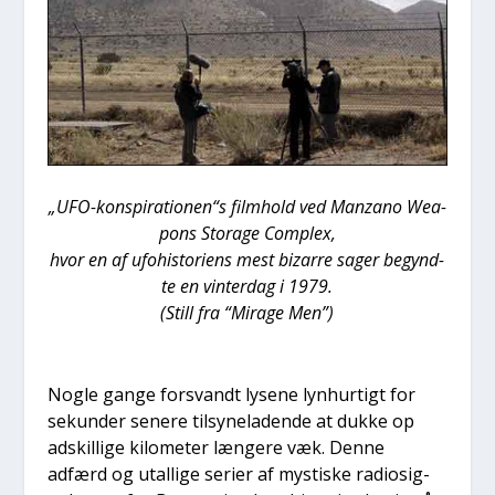
„UFO-konspirationen“s film­hold ved Man­za­no Wea­
pons Sto­ra­ge Com­plex,
hvor en af ufo­hi­sto­ri­ens mest bizar­re sager begynd­
te en vin­ter­dag i 1979.
(Still fra “Mira­ge Men”)
Nog­le gan­ge for­svandt lyse­ne lyn­hur­tigt for
sekun­der sene­re til­sy­ne­la­den­de at duk­ke op
adskil­li­ge kilo­me­ter læn­ge­re væk. Den­ne
adfærd og utal­li­ge seri­er af mysti­ske radio­sig­