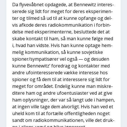
Da fly­ve­våb­net opda­ge­de, at Ben­newitz inter­es­
se­re­de sig lidt for meget for deres eks­pe­ri­men­
ter og til­med så ud til at kun­ne opfan­ge og del­
vis afko­de deres radi­okom­mu­ni­ka­tion i for­bin­
del­se med eks­pe­ri­men­ter­ne, beslut­te­de det at
ska­be kon­takt til ham, så man kun­ne føl­ge med
i, hvad han vid­ste. Hvis han kun­ne opta­ge hem­
me­lig kom­mu­ni­ka­tion, så kun­ne sov­je­ti­ske
spioner/sympatisører vel også — og des­u­den
kun­ne Ben­newitz’ fored­rag og kon­tak­ter med
andre ufo­in­ter­es­se­re­de væk­ke inter­es­se hos
spio­ner og få dem til at inter­es­se­re sig lidt for
meget for områ­det. Ende­lig kun­ne man miskre­
di­te­re ham og andre ufo­en­tu­si­a­ster ved at give
ham oplys­nin­ger, der var så langt ude i ham­pen,
at ingen vil­le tage dem alvor­ligt. Hvis han ved et
uheld kom til at for­tæl­le offent­lig­he­den noget
sandt om radi­okom­mu­ni­ka­tio­nen, vil­le det druk­
ne i ali­ens-vrøvl og bli­ve igno­re­ret.