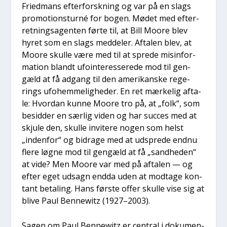
Fri­ed­mans efter­forsk­ning og var på en slags
pro­mo­tions­tur­né for bogen. Mødet med efter­
ret­nings­a­gen­ten før­te til, at Bill Moo­re blev
hyret som en slags med­del­er. Afta­len blev, at
Moo­re skul­le være med til at spre­de mis­in­for­
ma­tion blandt ufo­in­ter­es­se­re­de mod til gen­
gæld at få adgang til den ame­ri­kan­ske rege­
rings ufo­hem­me­lig­he­der. En ret mær­ke­lig afta­
le: Hvor­dan kun­ne Moo­re tro på, at „folk“, som
besid­der en sær­lig viden og har suc­ces med at
skju­le den, skul­le invi­te­re nogen som helst
„inden­for“ og bidra­ge med at udspre­de end­nu
fle­re løg­ne mod til gen­gæld at få „sand­he­den“
at vide? Men Moo­re var med på afta­len — og
efter eget udsagn end­da uden at mod­ta­ge kon­
tant beta­ling. Hans før­ste offer skul­le vise sig at
bli­ve Paul Ben­newitz (1927–2003).
Sagen om Paul Ben­newitz er cen­tral i doku­men­