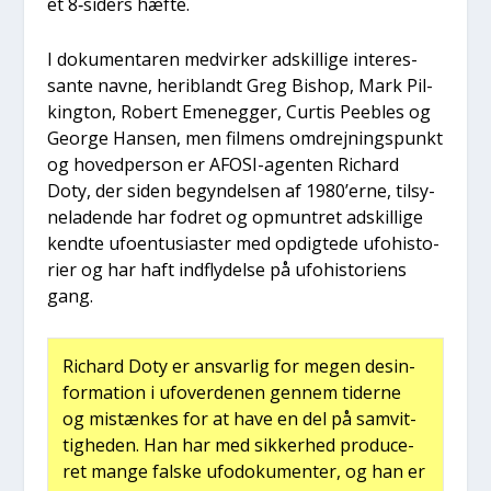
et 8‑siders hæf­te.
I doku­men­ta­ren med­vir­ker adskil­li­ge inter­es­
san­te nav­ne, her­i­blandt Greg Bis­hop, Mark Pil­
king­ton, Robert Eme­neg­ger, Cur­tis Pee­b­les og
Geor­ge Han­sen, men fil­mens omdrej­nings­punkt
og hoved­per­son er AFO­SI-agen­ten Richard
Doty, der siden begyn­del­sen af 1980’erne, til­sy­
ne­la­den­de har fodret og opmun­tret adskil­li­ge
kend­te ufo­en­tu­si­a­ster med opdig­te­de ufo­hi­sto­
ri­er og har haft ind­fly­del­se på ufo­hi­sto­ri­ens
gang.
Richard Doty er ansvar­lig for megen des­in­
for­ma­tion i ufover­de­nen gen­nem tider­ne
og mistæn­kes for at have en del på samvit­
tig­he­den. Han har med sik­ker­hed pro­du­ce­
ret man­ge fal­ske ufo­do­ku­men­ter, og han er