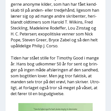
ger­ne ano­ny­me kil­der, som han har fået kend­
skab til på anden- eller tred­je­hånd, lige­som han
læner sig op ad man­ge andre skri­ben­ter, her­i­
blandt oldti­mers som Harold T. Wil­kins, Fred
Steck­ling, Made­le­i­ne Rod­ef­fer, Lou Zin­s­tag og
H. C. Peter­sen; exopo­li­ti­ske ven­ner som Nick
Pope, Ste­ven Gre­er, Bry­ce Zabel og så den helt
upå­li­de­li­ge Phi­lip J. Corso.
Tiden har stå­et stil­le for Timo­t­hy Good i man­ge
år. Hans bog udkom­mer 50 år for sent og brin­
ger på ingen måde afslø­rin­gen af den sand­hed,
som bog­tit­len lover. Men jeg tror fak­tisk, at
man­den selv tror på det vrøvl, han skri­ver. Utro­
ligt, at for­la­get også tror så meget på våset, at
det fører til en bog­ud­gi­vel­se.