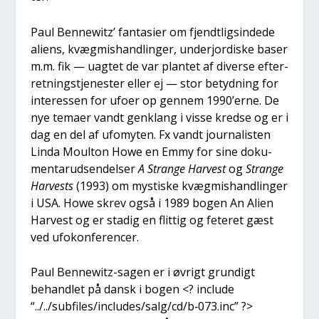
Paul Ben­newitz’ fan­ta­si­er om fjendt­ligsin­de­de
ali­ens, kvæg­mis­hand­lin­ger, underjor­di­ske baser
m.m. fik — uag­tet de var plan­tet af diver­se efter­
ret­ning­s­tje­ne­ster eller ej — stor betyd­ning for
inter­es­sen for ufo­er op gen­nem 1990’erne. De
nye tema­er vandt genklang i vis­se kred­se og er i
dag en del af ufo­myten. Fx vandt jour­na­li­sten
Lin­da Moult­on Howe en Emmy for sine doku­
men­tar­ud­sen­del­ser
A Stran­ge Har­vest
og
Stran­ge
Har­ve­sts
(1993) om mysti­ske kvæg­mis­hand­lin­ger
i USA. Howe skrev også i 1989 bogen An Ali­en
Har­vest og er sta­dig en flit­tig og fete­ret gæst
ved ufo­kon­fe­ren­cer.
Paul Ben­newitz-sagen er i øvrigt grun­digt
behand­let på dansk i bogen <? inclu­de
“../../subfiles/includes/salg/cd/b‑073.inc” ?>