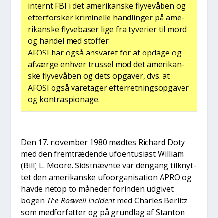
inter­nt FBI i det ame­ri­kan­ske fly­ve­vå­ben og
efter­for­sker kri­mi­nel­le hand­lin­ger på ame­
ri­kan­ske fly­ve­ba­ser lige fra tyve­ri­er til mord
og han­del med stof­fer.
AFOSI har også ansva­ret for at opda­ge og
afvær­ge enhver trus­sel mod det ame­ri­kan­
ske fly­ve­vå­ben og dets opga­ver, dvs. at
AFOSI også vare­ta­ger efter­ret­nings­op­ga­ver
og kon­tr­a­spio­na­ge.
Den 17. novem­ber 1980 mød­tes Richard Doty
med den frem­træ­den­de ufo­en­tu­si­ast Wil­li­am
(Bill) L. Moo­re. Sidst­nævn­te var den­gang til­knyt­
tet den ame­ri­kan­ske ufo­or­ga­ni­sa­tion APRO og
hav­de net­op to måne­der for­in­den udgi­vet
bogen
The Roswell Inci­dent
med Char­les Ber­litz
som med­for­fat­ter og på grund­lag af Stan­ton