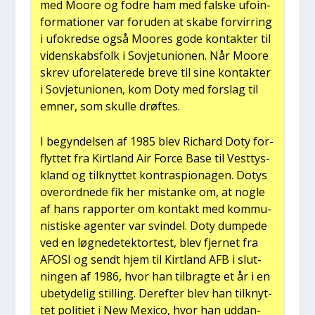
med Moo­re og fodre ham med fal­ske ufo­in­
for­ma­tio­ner var for­u­den at ska­be for­vir­ring
i ufokred­se også Moo­res gode kon­tak­ter til
viden­skabs­folk i Sov­je­tu­ni­o­nen. Når Moo­re
skrev ufo­re­la­te­re­de bre­ve til sine kon­tak­ter
i Sov­je­tu­ni­o­nen, kom Doty med for­slag til
emner, som skul­le drøf­tes.
I begyn­del­sen af 1985 blev Richard Doty for­
flyt­tet fra Kir­t­land Air For­ce Base til Vest­tys­
kland og til­knyt­tet kon­tr­a­spio­na­gen. Dotys
over­ord­ne­de fik her mistan­ke om, at nog­le
af hans rap­por­ter om kon­takt med kom­mu­
ni­sti­ske agen­ter var svin­del. Doty dum­pe­de
ved en løg­ne­de­tek­tor­test, blev fjer­net fra
AFOSI og sendt hjem til Kir­t­land AFB i slut­
nin­gen af 1986, hvor han til­brag­te et år i en
ube­ty­de­lig stil­ling. Der­ef­ter blev han til­knyt­
tet poli­ti­et i New Mexi­co, hvor han uddan­