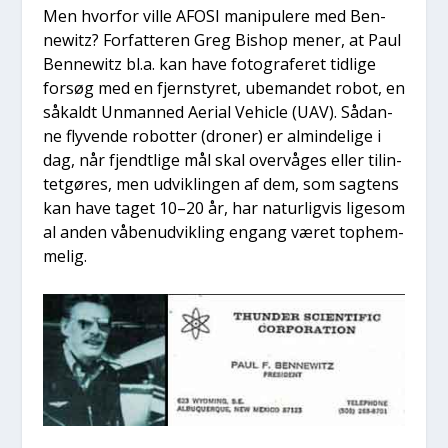
Men hvor­for vil­le AFOSI mani­p­u­le­re med Ben­
newitz? For­fat­te­ren Greg Bis­hop mener, at Paul
Ben­newitz bl.a. kan have foto­gra­fe­ret tid­li­ge
for­søg med en fjernsty­ret, ube­man­det robot, en
såkaldt Unman­ned Aeri­al Vehi­c­le (UAV). Sådan­
ne fly­ven­de robot­ter (dro­ner) er almin­de­li­ge i
dag, når fjendt­li­ge mål skal over­vå­ges eller til­in­
tet­gø­res, men udvik­lin­gen af dem, som sag­tens
kan have taget 10–20 år, har natur­lig­vis lige­som
al anden våbe­n­ud­vik­ling engang været top­hem­
me­lig.