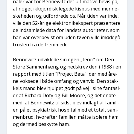
na­ler var for Ben­newitz det ulti­ma­ti­ve bevis på,
at noget ikkejor­disk lege­de kis­pus med men­ne­
ske­he­den og udfor­dre­de os. Når tiden var inde,
vil­le den 52-åri­ge elek­tro­ni­k­eks­pert præ­sen­te­re
de ind­sam­le­de data for lan­dets auto­ri­te­ter, som
han var over­be­vist om uden tøven vil­le imø­de­gå
trus­len fra de frem­me­de.
Ben­newitz udvik­le­de sin egen „teo­ri“ om Den
Sto­re Sam­men­hæng og nedskrev den i 1988 i en
rap­port med tit­len “Pro­ject Beta”, der med åre­
ne vok­se­de i både omfang og van­vid. Den stak­
kels mand blev hjul­pet godt på vej i sine fan­ta­si­
er af Richard Doty og Bill Moo­re, og det end­te
med, at Ben­newitz til sidst blev ind­lagt af fami­li­
en på et psy­ki­a­trisk hospi­tal med et totalt sam­
men­brud, hvor­ef­ter fami­li­en måt­te iso­le­re ham
og der­med beskyt­te ham.