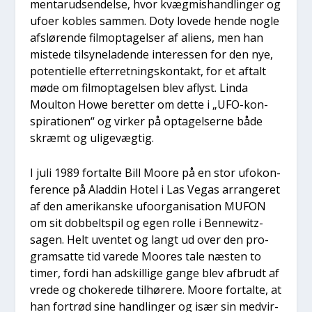
men­tar­ud­sen­del­se, hvor kvæg­mis­hand­lin­ger og
ufo­er kob­les sam­men. Doty love­de hen­de nog­le
afslø­ren­de film­op­ta­gel­ser af ali­ens, men han
miste­de til­sy­ne­la­den­de inter­es­sen for den nye,
poten­ti­el­le efter­ret­nings­kon­takt, for et aftalt
møde om film­op­ta­gel­sen blev aflyst. Lin­da
Moult­on Howe beret­ter om det­te i „UFO-kon­
spira­tio­nen“ og vir­ker på opta­gel­ser­ne både
skræmt og uli­ge­væg­tig.
I juli 1989 for­tal­te Bill Moo­re på en stor ufo­kon­
fe­ren­ce på Alad­din Hotel i Las Vegas arran­ge­ret
af den ame­ri­kan­ske ufo­or­ga­ni­sa­tion MUFON
om sit dob­belt­spil og egen rol­le i Ben­newitz-
sagen. Helt uven­tet og langt ud over den pro­
gram­sat­te tid vare­de Moo­res tale næsten to
timer, for­di han adskil­li­ge gan­ge blev afbrudt af
vre­de og cho­ke­re­de til­hø­re­re. Moo­re for­tal­te, at
han fortrød sine hand­lin­ger og især sin med­vir­