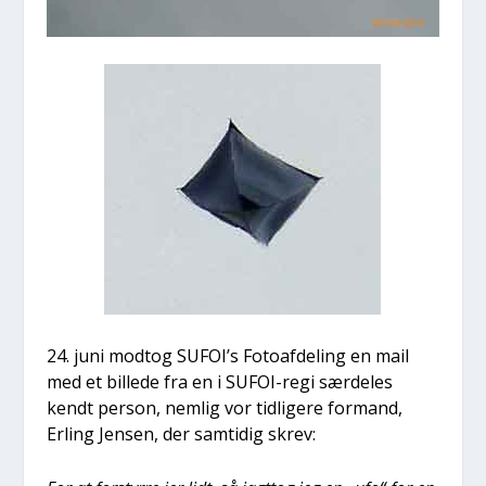
24. juni modt­og SUFOI’s Foto­af­de­ling en mail
med et bil­le­de fra en i SUFOI-regi sær­de­les
kendt per­son, nem­lig vor tid­li­ge­re for­mand,
Erling Jen­sen, der sam­ti­dig skrev: