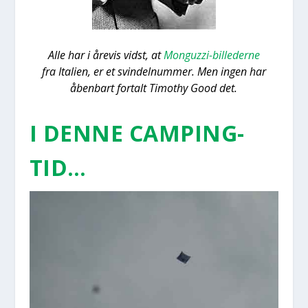
Alle har i åre­vis vidst, at
Monguzzi-bil­le­der­ne
fra Ita­li­en, er et svin­delnum­mer. Men ingen har
åben­bart for­talt Timo­t­hy Good det.
I DEN­NE CAM­PING­
TID…