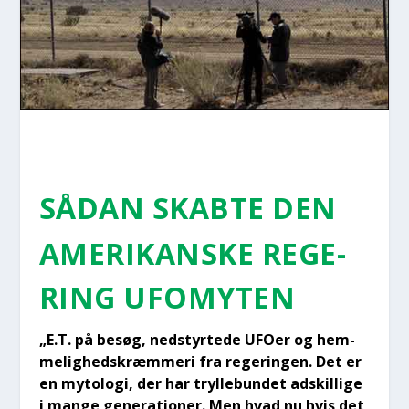
SÅDAN SKAB­TE DEN
AME­RI­KAN­SKE REGE­
RING UFO­MYTEN
„E.T. på besøg, nedstyr­te­de UFO­er og hem­
me­lig­heds­kræm­me­ri fra rege­rin­gen. Det er
en myto­lo­gi, der har tryl­le­bun­det adskil­li­ge
i man­ge gene­ra­tio­ner. Men hvad nu hvis det