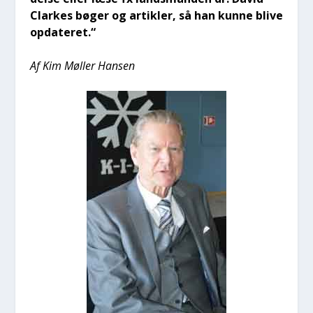
Clar­kes bøger og artik­ler, så han kun­ne bli­ve
opda­te­ret.“
Af Kim Møl­ler Han­sen