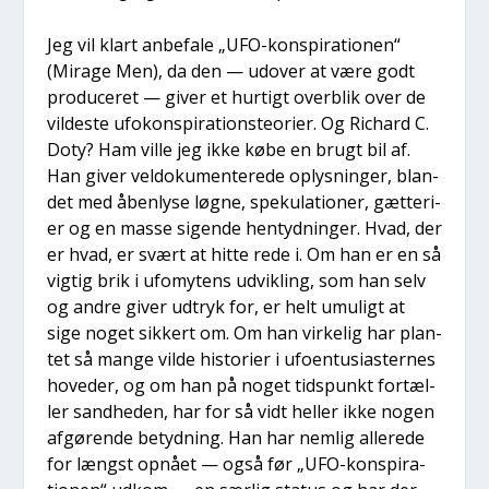
Jeg vil klart anbe­fa­le „UFO-kon­spira­tio­nen“
(Mira­ge Men), da den — udover at være godt
pro­du­ce­ret — giver et hur­tigt over­blik over de
vil­de­ste ufo­kon­spira­tions­te­o­ri­er. Og Richard C.
Doty? Ham vil­le jeg ikke købe en brugt bil af.
Han giver vel­do­ku­men­te­re­de oplys­nin­ger, blan­
det med åben­ly­se løg­ne, spe­ku­la­tio­ner, gæt­te­ri­
er og en mas­se sigen­de hen­tyd­nin­ger. Hvad, der
er hvad, er svært at hit­te rede i. Om han er en så
vig­tig brik i ufo­mytens udvik­ling, som han selv
og andre giver udtryk for, er helt umu­ligt at
sige noget sik­kert om. Om han vir­ke­lig har plan­
tet så man­ge vil­de histo­ri­er i ufo­en­tu­si­a­ster­nes
hove­d­er, og om han på noget tids­punkt for­tæl­
ler sand­he­den, har for så vidt hel­ler ikke nogen
afgø­ren­de betyd­ning. Han har nem­lig alle­re­de
for længst opnå­et — også før „UFO-kon­spira­