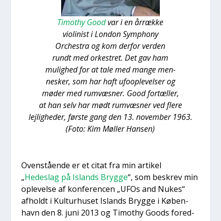
Timo­t­hy Good
var i en årræk­ke
vio­li­nist i Lon­don Symp­ho­ny
Orche­stra og kom der­for ver­den
rundt med orke­stret. Det gav ham
mulig­hed for at tale med man­ge men-
nesker, som har haft ufoop­le­vel­ser og
møder med rumvæs­ner. Good for­tæl­ler,
at han selv har mødt rumvæs­ner ved fle­re
lej­lig­he­der, før­ste gang den 13. novem­ber 1963.
(Foto: Kim Møl­ler Han­sen)
Oven­stå­en­de er et citat fra min arti­kel
„
Hedeslag på Islands Bryg­ge
“, som beskrev min
ople­vel­se af kon­fe­ren­cen „UFOs and Nukes“
afholdt i Kul­tur­hu­set Islands Bryg­ge i Køben­
havn den 8. juni 2013 og Timo­t­hy Goods fored­