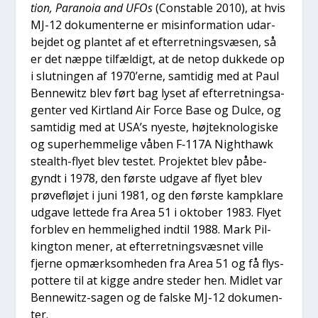
tion, Para­noia and UFOs
(Con­stab­le 2010), at hvis
MJ-12 doku­men­ter­ne er mis­in­for­ma­tion udar­
bej­det og plan­tet af et efter­ret­nings­væ­sen, så
er det næp­pe til­fæl­digt, at de net­op duk­ke­de op
i slut­nin­gen af 1970’erne, sam­ti­dig med at Paul
Ben­newitz blev ført bag lyset af efter­ret­nings­a­
gen­ter ved Kir­t­land Air For­ce Base og Dul­ce, og
sam­ti­dig med at USA’s nye­ste, høj­tek­no­lo­gi­ske
og super­hem­me­li­ge våben F‑117A Nigh­t­hawk
ste­alth-fly­et blev testet. Pro­jek­tet blev påbe­
gyndt i 1978, den før­ste udga­ve af fly­et blev
prø­ve­flø­jet i juni 1981, og den før­ste kampkla­re
udga­ve let­te­de fra Area 51 i okto­ber 1983. Fly­et
for­blev en hem­me­lig­hed ind­til 1988. Mark Pil­
king­ton mener, at efter­ret­nings­væs­net vil­le
fjer­ne opmærk­som­he­den fra Area 51 og få flys­
pot­te­re til at kig­ge andre ste­der hen. Mid­let var
Ben­newitz-sagen og de fal­ske MJ-12 doku­men­
ter.