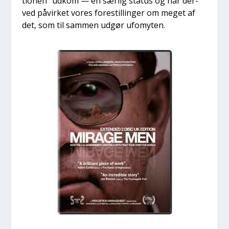
tio­nen“ udkom — en sær­lig sta­tus og har der­
ved påvir­ket vores fore­stil­lin­ger om meget af
det, som til sam­men udgør ufo­myten.