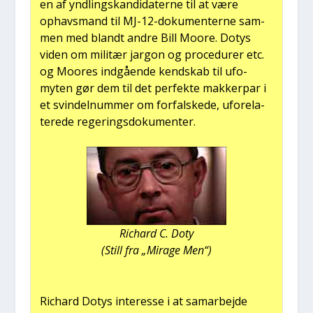
en af ynd­lings­kan­di­da­ter­ne til at være
ophavs­mand til MJ-12-doku­men­ter­ne sam­
men med blandt andre Bill Moo­re. Dotys
viden om mili­tær jar­gon og pro­ce­du­rer etc.
og Moo­res ind­gå­en­de kend­skab til ufo­
myten gør dem til det per­fek­te mak­ker­par i
et svin­delnum­mer om for­fal­ske­de, ufo­re­la­
te­re­de rege­rings­do­ku­men­ter.
Richard C. Doty
(Still fra „Mira­ge Men“)
Richard Dotys inter­es­se i at sam­ar­bej­de