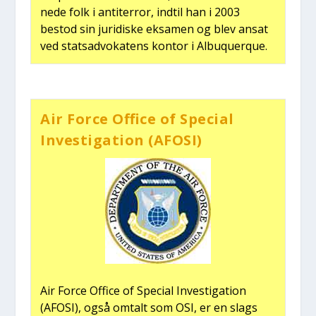
ne­de folk i anti­ter­ror, ind­til han i 2003
bestod sin juri­di­ske eksa­men og blev ansat
ved statsad­vo­ka­tens kon­tor i Albu­querque.
Air For­ce Offi­ce of Spe­ci­al
Inve­sti­ga­tion (AFOSI)
Air For­ce Offi­ce of Spe­ci­al Inve­sti­ga­tion
(AFOSI), også omtalt som OSI, er en slags