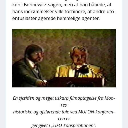
ken i Ben­newitz-sagen, men at han håbe­de, at
hans indrøm­mel­ser vil­le for­hin­dre, at andre ufo­
en­tu­si­a­ster age­re­de hem­me­li­ge agen­ter.
En sjæl­den og meget uskarp film­op­ta­gel­se fra Moo­
res
histo­ri­ske og afslø­ren­de tale ved MUFON-kon­fe­ren­
cen er
gen­gi­vet i „UFO-kon­spira­tio­nen“.