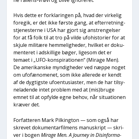
Hvis det­te er for­kla­rin­gen på, hvad der vir­ke­lig
fore­gik, er det ikke før­ste gang, at efter­ret­ning­
s­tje­ne­ster­ne i USA har gjort sig anstren­gel­ser
for at få folk til at tro på vil­de ufo­hi­sto­ri­er for at
skju­le mili­tæ­re hem­me­lig­he­der, hvil­ket er doku­
men­te­ret i adskil­li­ge bøger, lige­som det er
tema­et i „UFO-kon­spira­tio­nen“ (Mira­ge Men).
De ame­ri­kan­ske myn­dig­he­der ved næp­pe noget
om ufo­fæ­no­me­net, som ikke alle­re­de er kendt
af de dyg­tig­ste ufo­en­tu­si­a­ster, men de har til­sy­
ne­la­den­de intet pro­blem med at (mis)bruge
emnet til at opfyl­de egne behov, når situ­a­tio­nen
kræ­ver det.
For­fat­te­ren Mark Pil­king­ton — som også har
skre­vet doku­men­tar­fil­mens manuskript — skri­
ver i bogen
Mira­ge Men. A Jour­ney in Dis­in­for­ma­