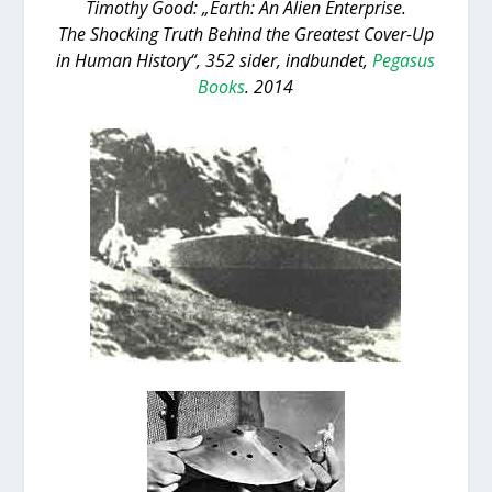
Timo­t­hy Good: „Earth: An Ali­en Enter­pri­se.
The Sho­ck­ing Truth Behind the Gre­a­test Cover-Up
in Human History“, 352 sider, ind­bun­det,
Pegasus
Books
. 2014