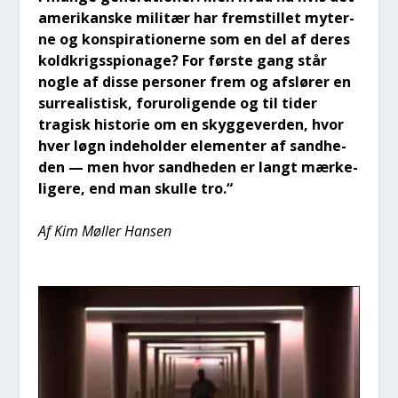
ame­ri­kan­ske mili­tær har frem­stil­let myter­
ne og kon­spira­tio­ner­ne som en del af deres
kold­krigs­spio­na­ge? For før­ste gang står
nog­le af dis­se per­so­ner frem og afslø­rer en
sur­re­a­li­stisk, foru­ro­li­gen­de og til tider
tragisk histo­rie om en skyg­ge­ver­den, hvor
hver løgn inde­hol­der ele­men­ter af sand­he­
den — men hvor sand­he­den er langt mær­ke­
li­ge­re, end man skul­le tro.“
Af Kim Møl­ler Han­sen