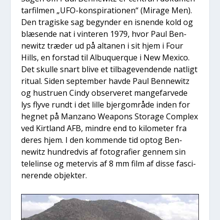
tar­fil­men „UFO-kon­spira­tio­nen“ (Mira­ge Men).
Den tragi­ske sag begyn­der en isnen­de kold og
blæ­sen­de nat i vin­te­r­en 1979, hvor Paul Ben­
newitz træ­der ud på alta­nen i sit hjem i Four
Hills, en for­stad til Albu­querque i New Mexi­co.
Det skul­le snart bli­ve et til­ba­ge­ven­den­de nat­ligt
ritu­al. Siden sep­tem­ber hav­de Paul Ben­newitz
og hustru­en Cin­dy obser­ve­ret man­ge­far­ve­de
lys fly­ve rundt i det lil­le bjerg­om­rå­de inden for
heg­net på Man­za­no Wea­pons Sto­ra­ge Com­plex
ved Kir­t­land AFB, min­dre end to kilo­me­ter fra
deres hjem. I den kom­men­de tid optog Ben­
newitz hund­red­vis af foto­gra­fi­er gen­nem sin
telel­in­se og meter­vis af 8 mm film af dis­se fasci­
ne­ren­de objek­ter.