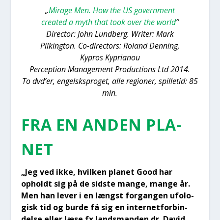
„
Mira­ge Men. How the US gover­n­ment
cre­a­ted a myth that took over the wor­ld
“
Director: John Lund­berg. Wri­ter: Mark
Pil­king­ton. Co-directors: Roland Den­ning,
Kypros Kypri­a­nou
Per­cep­tion Mana­ge­ment Pro­ductions Ltd 2014.
To dvd’er, engelsk­spro­get, alle regio­ner, spil­le­tid: 85
min.
FRA EN ANDEN PLA­
NET
„Jeg ved ikke, hvil­ken pla­net Good har
opholdt sig på de sid­ste man­ge, man­ge år.
Men han lever i en længst for­gan­gen ufo­lo­
gisk tid og bur­de få sig en inter­net­for­bin­
del­se eller læse fx lands­man­den dr. David