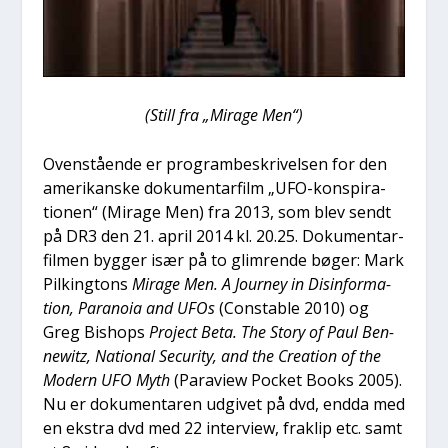
(Still fra „Mira­ge Men“)
Oven­stå­en­de er pro­gram­be­skri­vel­sen for den
ame­ri­kan­ske doku­men­tar­film „UFO-kon­spira­
tio­nen“ (Mira­ge Men) fra 2013, som blev sendt
på DR3 den 21. april 2014 kl. 20.25. Doku­men­tar­
fil­men byg­ger især på to glim­ren­de bøger: Mark
Pil­king­tons
Mira­ge Men. A Jour­ney in Dis­in­for­ma­
tion, Para­noia and UFOs
(Con­stab­le 2010) og
Greg Bis­hops
Pro­ject Beta. The Story of Paul Ben­
newitz, Natio­nal Securi­ty, and the Cre­a­tion of the
Modern UFO Myth
(Paraview Pock­et Books 2005).
Nu er doku­men­ta­ren udgi­vet på dvd, end­da med
en ekstra dvd med 22 inter­view, fraklip etc. samt