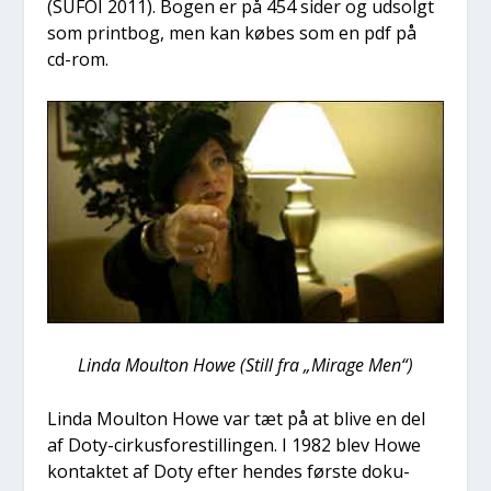
(SUFOI 2011). Bogen er på 454 sider og udsolgt
som print­bog, men kan købes som en pdf på
cd-rom.
Lin­da Moult­on Howe (Still fra „Mira­ge Men“)
Lin­da Moult­on Howe var tæt på at bli­ve en del
af Doty-cir­kus­fo­re­stil­lin­gen. I 1982 blev Howe
kon­tak­tet af Doty efter hen­des før­ste doku­