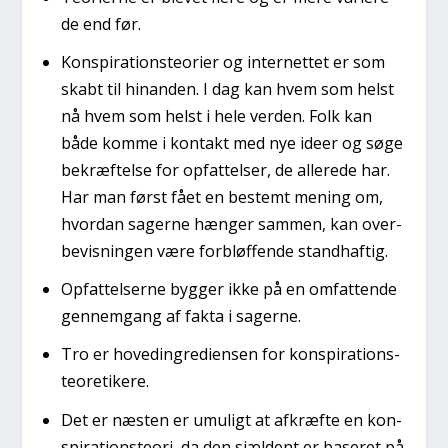
de end før.
Kon­spira­tions­te­o­ri­er og inter­net­tet er som
skabt til hin­an­den. I dag kan hvem som helst
nå hvem som helst i hele ver­den. Folk kan
både kom­me i kon­takt med nye ide­er og søge
bekræf­tel­se for opfat­tel­ser, de alle­re­de har.
Har man først fået en bestemt mening om,
hvor­dan sager­ne hæn­ger sam­men, kan over­
be­vis­nin­gen være for­bløf­fen­de stand­haf­tig.
Opfat­tel­ser­ne byg­ger ikke på en omfat­ten­de
gen­nem­gang af fak­ta i sager­ne.
Tro er hove­d­in­gre­di­en­sen for kon­spira­tions­
te­o­re­ti­ke­re.
Det er næsten er umu­ligt at afkræf­te en kon­
spira­tions­te­o­ri, da den sjæl­dent er base­ret på