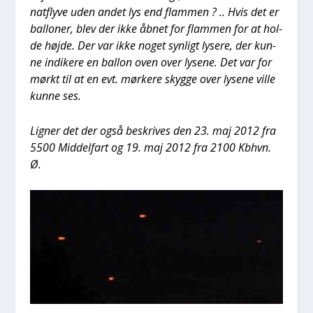
nat­fly­ve uden andet lys end flam­men ? .. Hvis det er
bal­lo­ner, blev der ikke åbnet for flam­men for at hol­
de høj­de. Der var ikke noget syn­ligt lyse­re, der kun­
ne indi­ke­re en bal­lon oven over lyse­ne. Det var for
mørkt til at en evt. mør­ke­re skyg­ge over lyse­ne vil­le
kun­ne ses.
Lig­ner det der også beskri­ves den 23. maj 2012 fra
5500 Mid­del­fart og 19. maj 2012 fra 2100 Kbhvn.
Ø.