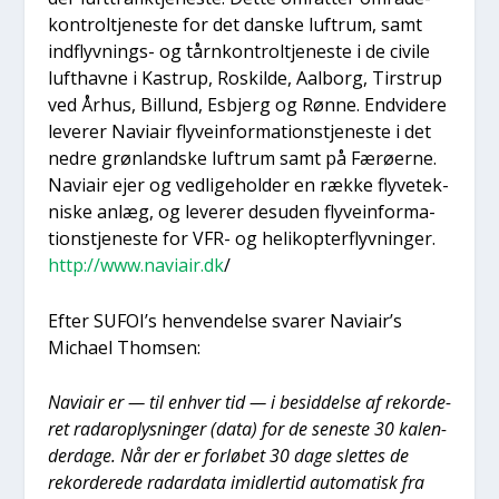
kon­troltje­ne­ste for det dan­ske luftrum, samt
ind­flyv­nings- og tår­n­kon­troltje­ne­ste i de civi­le
luft­hav­ne i Kastrup, Roskil­de, Aal­borg, Tir­strup
ved Århus, Bil­lund, Esb­jerg og Røn­ne. End­vi­de­re
leve­rer Navi­air fly­ve­in­for­ma­tion­s­tje­ne­ste i det
ned­re grøn­land­ske luftrum samt på Færø­er­ne.
Navi­air ejer og ved­li­ge­hol­der en ræk­ke fly­ve­tek­
ni­ske anlæg, og leve­rer des­u­den fly­ve­in­for­ma­
tion­s­tje­ne­ste for VFR- og heli­kop­ter­flyv­nin­ger.
http://www.naviair.dk
/
Efter SUFOI’s hen­ven­del­se sva­rer Navi­air’s
Micha­el Thom­sen:
Navi­air er — til enhver tid — i besid­del­se af rekor­de­
ret rada­ro­p­lys­nin­ger (data) for de sene­ste 30 kalen­
der­da­ge. Når der er for­lø­bet 30 dage slet­tes de
rekor­de­re­de radar­da­ta imid­ler­tid auto­ma­tisk fra