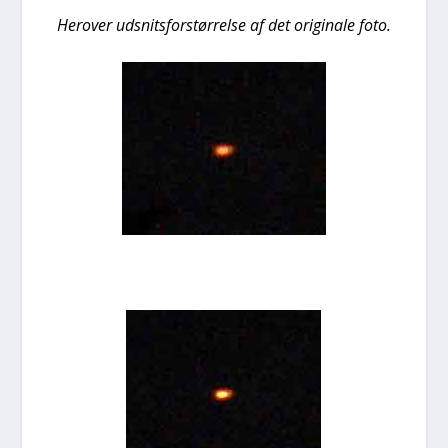
Her­over udsnits­for­stør­rel­se af det ori­gi­na­le foto.