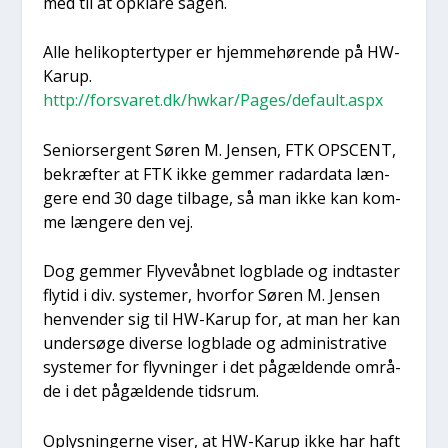
med til at opkla­re sagen.
Alle heli­kop­ter­ty­per er hjem­me­hø­ren­de på HW-
Karup.
http://forsvaret.dk/hwkar/Pages/default.aspx
Seni­o­r­ser­gent Søren M. Jen­sen, FTK OPSCENT,
bekræf­ter at FTK ikke gem­mer radar­da­ta læn­
ge­re end 30 dage til­ba­ge, så man ikke kan kom­
me læn­ge­re den vej.
Dog gem­mer Fly­ve­våb­net log­bla­de og ind­ta­ster
fly­tid i div. syste­mer, hvor­for Søren M. Jen­sen
hen­ven­der sig til HW-Karup for, at man her kan
under­sø­ge diver­se log­bla­de og admi­ni­stra­ti­ve
syste­mer for flyv­nin­ger i det pågæl­den­de områ­
de i det pågæl­den­de tids­rum.
Oplys­nin­ger­ne viser, at HW-Karup ikke har haft