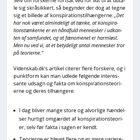
Selv om for­sker­ne fort­sat ved for lidt til at udta­
le sig skråsik­kert, så begyn­der der dog at teg­ne
sig et bil­le­de af kon­spira­tion­s­til­hæn­ger­ne:
„Det
har nok været almin­de­ligt at tæn­ke, at kon­spira­
tions­tæn­ker­ne er en hånd­fuld men­ne­sker i udkan­
ten af sam­fun­det, og at fæno­me­net er harm­løst.
Men nu ved vi, at et bety­de­ligt antal men­ne­sker tror
på teo­ri­er­ne.“
Videnskab.dk’s arti­kel cite­rer fle­re for­ske­re, og i
punkt­form kan man udle­de føl­gen­de inter­es­
san­te udsagn og fak­ta om kon­spira­tions­te­o­ri­
er­ne og deres til­hæn­ge­re:
I dag bli­ver man­ge sto­re og alvor­li­ge hæn­del­
ser hur­tigt omgær­det af kon­spira­tions­te­o­ri­
er, selv før fak­ta i sagen er kendt.
Teo­ri­er­ne er ble­vet fle­re og er mere vari­e­re­