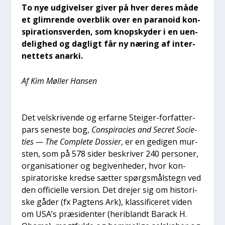
To nye udgi­vel­ser giver på hver deres måde
et glim­ren­de over­blik over en para­noid kon­
spira­tions­ver­den, som knop­sky­der i en uen­
de­lig­hed og dag­ligt får ny næring af inter­
net­tets anar­ki.
Af Kim Møl­ler Han­sen
Det velskri­ven­de og erfar­ne Stei­ger-for­fat­ter­
pars sene­ste bog,
Con­spira­cies and Secret Socie­
ties — The Com­ple­te Dos­si­er
, er en gedi­gen mur­
sten, som på 578 sider beskri­ver 240 per­so­ner,
orga­ni­sa­tio­ner og begi­ven­he­der, hvor kon­
spira­to­ri­ske kred­se sæt­ter spørgs­måls­tegn ved
den offi­ci­el­le ver­sion. Det dre­jer sig om histo­ri­
ske gåder (fx Pag­tens Ark), klas­si­fi­ce­ret viden
om USA’s præ­si­den­ter (her­i­blandt Bara­ck H.