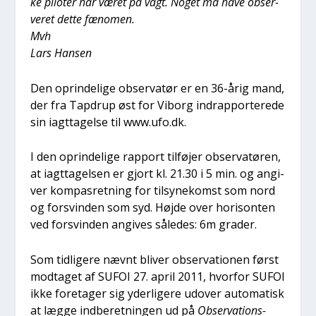
ke pilo­ter har været på vagt. Noget må have obser­
ve­ret det­te fæno­men.
Mvh
Lars Han­sen
Den oprin­de­li­ge obser­va­tør er en 36-årig mand,
der fra Tap­d­rup øst for Viborg indrap­por­te­re­de
sin iagt­ta­gel­se til www.ufo.dk.
I den oprin­de­li­ge rap­port til­fø­jer obser­va­tø­ren,
at iagt­ta­gel­sen er gjort kl. 21.30 i 5 min. og angi­
ver kom­pas­ret­ning for til­sy­ne­komst som nord
og for­svin­den som syd. Høj­de over hori­son­ten
ved for­svin­den angi­ves såle­des: 6m gra­der.
Som tid­li­ge­re nævnt bli­ver obser­va­tio­nen først
mod­ta­get af SUFOI 27. april 2011, hvor­for SUFOI
ikke fore­ta­ger sig yder­li­ge­re udover auto­ma­tisk
at læg­ge ind­be­ret­nin­gen ud på
Obser­va­tions­