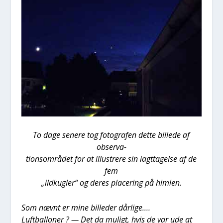
To dage sene­re tog foto­gra­fen det­te bil­le­de af
obser­va-
tions­om­rå­det for at illu­stre­re sin iagt­ta­gel­se af de
fem
„ild­kug­ler“ og deres pla­ce­ring på him­len.
Som nævnt er mine bil­le­der dår­li­ge.…
Luft­bal­lo­ner ? — Det da muligt, hvis de var ude at