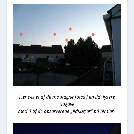
Her ses et af de mod­tag­ne fotos i en lidt lyse­re
udga­ve
med 4 af de obser­ve­re­de „ild­kug­ler“ på him­len.