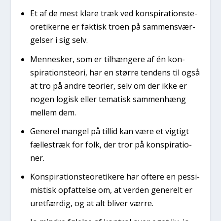
Et af de mest kla­re træk ved kon­spira­tions­te­
o­re­ti­ker­ne er fak­tisk tro­en på sam­men­svær­
gel­ser i sig selv.
Men­ne­sker, som er til­hæn­ge­re af én kon­
spira­tions­te­o­ri, har en stør­re ten­dens til også
at tro på andre teo­ri­er, selv om der ikke er
nogen logisk eller tema­tisk sam­men­hæng
mel­lem dem.
Gene­rel man­gel på til­lid kan være et vig­tigt
fæl­les­træk for folk, der tror på kon­spira­tio­
ner.
Kon­spira­tions­te­o­re­ti­ke­re har ofte­re en pes­si­
mi­stisk opfat­tel­se om, at ver­den gene­relt er
uret­fær­dig, og at alt bli­ver vær­re.