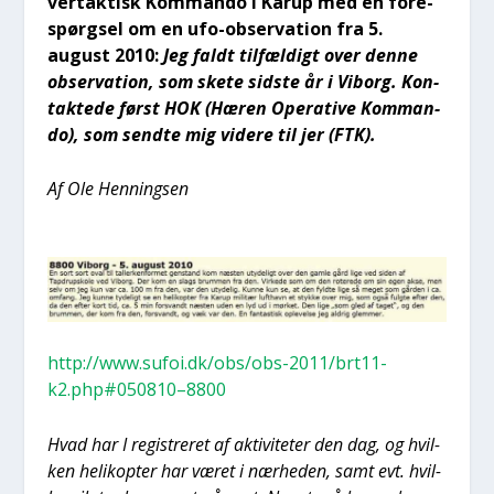
vertak­tisk Kom­man­do i Karup med en fore­
spørgsel om en ufo-obser­va­tion fra 5.
august 2010:
Jeg faldt til­fæl­digt over den­ne
obser­va­tion, som ske­te sid­ste år i Viborg. Kon­
tak­te­de først HOK (Hæren Ope­ra­ti­ve Kom­man­
do), som send­te mig vide­re til jer (FTK).
Af Ole Hen­nings­en
http://www.sufoi.dk/obs/obs-2011/brt11-
k2.php#050810–8800
Hvad har I regi­stre­ret af akti­vi­te­ter den dag, og hvil­
ken heli­kop­ter har været i nær­he­den, samt evt. hvil­