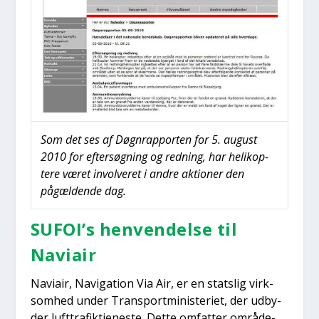
Som det ses af Døgn­rap­por­ten for 5. august
2010 for efter­søg­ning og red­ning, har heli­kop­
te­re været invol­ve­ret i andre aktio­ner den
pågæl­den­de dag.
SUFOI’s hen­ven­del­se til
Navi­air
Navi­air, Navi­ga­tion Via Air, er en stats­lig virk­
som­hed under Trans­port­mi­ni­ste­ri­et, der udby­
der luft­tra­fik­tje­ne­ste. Det­te omfat­ter områ­de­