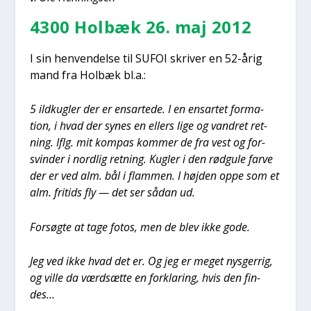
4300 Hol­bæk 26. maj 2012
I sin hen­ven­del­se til SUFOI skri­ver en 52-årig
mand fra Hol­bæk bl.a.:
5 ild­kug­ler der er ens­ar­te­de. I en ens­ar­tet for­ma­
tion, i hvad der synes en ellers lige og van­dret ret­
ning. Iflg. mit kom­pas kom­mer de fra vest og for­
svin­der i nord­lig ret­ning. Kug­ler i den rød­gu­le far­ve
der er ved alm. bål i flam­men. I høj­den oppe som et
alm. fri­tids fly — det ser sådan ud.
For­søg­te at tage fotos, men de blev ikke gode.
Jeg ved ikke hvad det er. Og jeg er meget nys­ger­rig,
og vil­le da værds­æt­te en for­kla­ring, hvis den fin­
des…