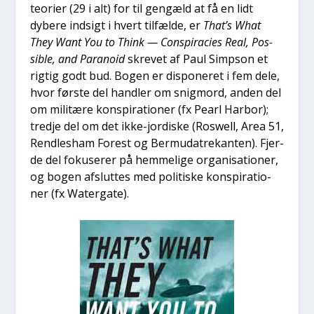
te­o­ri­er (29 i alt) for til gen­gæld at få en lidt
dybe­re ind­sigt i hvert til­fæl­de, er
That’s What
They Want You to Think — Con­spira­cies Real, Pos­
sib­le, and Para­noid
skre­vet af Paul Simp­son et
rig­tig godt bud. Bogen er dis­po­ne­ret i fem dele,
hvor før­ste del hand­ler om snig­mord, anden del
om mili­tæ­re kon­spira­tio­ner (fx Pearl Har­bor);
tred­je del om det ikke-jor­di­ske (Roswell, Area 51,
Rend­les­ham Forest og Ber­m­u­da­tre­kan­ten). Fjer­
de del foku­se­rer på hem­me­li­ge orga­ni­sa­tio­ner,
og bogen afslut­tes med poli­ti­ske kon­spira­tio­
ner (fx Water­ga­te).