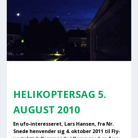
HELI­KOP­TER­SAG 5.
AUGUST 2010
En ufo-inter­es­se­ret, Lars Han­sen, fra Nr.
Sne­de hen­ven­der sig 4. okto­ber 2011 til Fly­