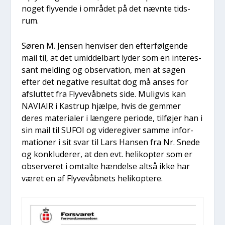
noget fly­ven­de i områ­det på det nævn­te tids­
rum.
Søren M. Jen­sen hen­vi­ser den efter­føl­gen­de
mail til, at det umid­del­bart lyder som en inter­es­
sant mel­ding og obser­va­tion, men at sagen
efter det nega­ti­ve resul­tat dog må anses for
afslut­tet fra Fly­ve­våb­nets side. Mulig­vis kan
NAVIAIR i Kastrup hjæl­pe, hvis de gem­mer
deres mate­ri­a­ler i læn­ge­re peri­o­de, til­fø­jer han i
sin mail til SUFOI og vide­re­gi­ver sam­me infor­
ma­tio­ner i sit svar til Lars Han­sen fra Nr. Sne­de
og kon­klu­de­rer, at den evt. heli­kop­ter som er
obser­ve­ret i omtal­te hæn­del­se alt­så ikke har
været en af Fly­ve­våb­nets heli­kop­te­re.