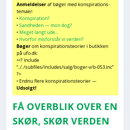
Anmel­del­ser
af bøger med kon­spira­tions­
te­ma­er:
•
Kon­spira­tion?
•
Sand­he­den — mon dog?
•
Meget langt ude…
•
Hvor­for mis­for­står vi ver­den?
Bøger
om kon­spira­tions­te­o­ri­er i butik­ken
på ufo.dk:
•<? inclu­de
“../../subfiles/includes/salg/boger‑v/b‑053.inc”
?>
• End­nu fle­re kon­spira­tions­te­o­ri­er —
Udsolgt!
FÅ OVER­BLIK OVER EN
SKØR, SKØR VER­DEN