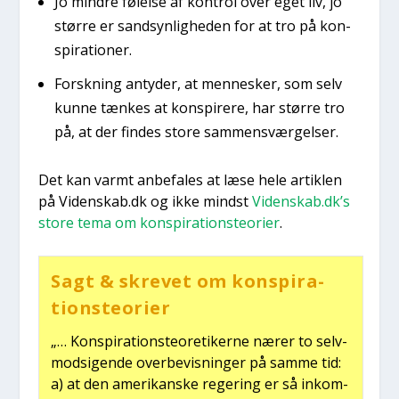
Jo min­dre følel­se af kon­trol over eget liv, jo
stør­re er sand­syn­lig­he­den for at tro på kon­
spira­tio­ner.
Forsk­ning anty­der, at men­ne­sker, som selv
kun­ne tæn­kes at kon­spi­re­re, har stør­re tro
på, at der fin­des sto­re sam­men­svær­gel­ser.
Det kan varmt anbe­fa­les at læse hele artik­len
på Videnskab.dk og ikke mindst
Videnskab.dk’s
sto­re tema om kon­spira­tions­te­o­ri­er
.
Sagt & skre­vet om kon­spira­
tions­te­o­ri­er
„… Kon­spira­tions­te­o­re­ti­ker­ne nærer to selv­
mod­si­gen­de over­be­vis­nin­ger på sam­me tid:
a) at den ame­ri­kan­ske rege­ring er så inkom­