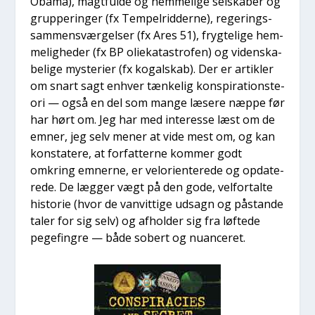
Oba­ma), magt­ful­de og hem­me­li­ge sel­ska­ber og
grup­pe­rin­ger (fx Tem­pel­rid­der­ne), rege­rings­
sam­men­svær­gel­ser (fx Ares 51), fryg­te­li­ge hem­
me­lig­he­der (fx BP olie­ka­ta­stro­fen) og viden­ska­
be­li­ge myste­ri­er (fx kogal­skab). Der er artik­ler
om snart sagt enhver tæn­ke­lig kon­spira­tions­te­
o­ri — også en del som man­ge læse­re næp­pe før
har hørt om. Jeg har med inter­es­se læst om de
emner, jeg selv mener at vide mest om, og kan
kon­sta­te­re, at for­fat­ter­ne kom­mer godt
omkring emner­ne, er vel­o­ri­en­te­re­de og opda­te­
re­de. De læg­ger vægt på den gode, vel­for­tal­te
histo­rie (hvor de van­vit­ti­ge udsagn og påstan­de
taler for sig selv) og afhol­der sig fra løf­te­de
pege­fin­gre — både sobert og nuan­ce­ret.