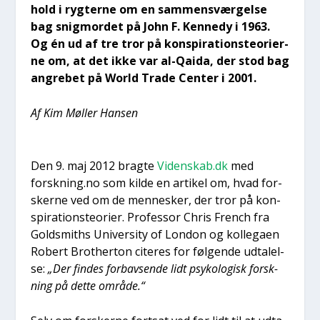
hold i ryg­ter­ne om en sam­men­svær­gel­se
bag snig­mor­det på John F. Ken­ne­dy i 1963.
Og én ud af tre tror på kon­spira­tions­te­o­ri­er­
ne om, at det ikke var al-Qai­da, der stod bag
angre­bet på Wor­ld Tra­de Cen­ter i 2001.
Af Kim Møl­ler Han­sen
Den 9. maj 2012 brag­te
Videnskab.dk
med
forskning.no som kil­de en arti­kel om, hvad for­
sker­ne ved om de men­ne­sker, der tror på kon­
spira­tions­te­o­ri­er. Pro­fes­sor Chris French fra
Golds­mit­hs Uni­ver­si­ty of Lon­don og kol­le­ga­en
Robert Bro­t­her­ton cite­res for føl­gen­de udta­lel­
se:
„Der fin­des for­bav­sen­de lidt psy­ko­lo­gisk forsk­
ning på det­te områ­de.“