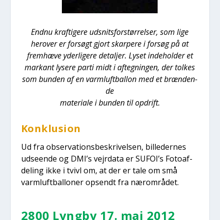
End­nu kraf­ti­ge­re udsnits­for­stør­rel­ser, som lige
her­over er for­søgt gjort skar­pe­re i for­søg på at
frem­hæ­ve yder­li­ge­re detal­jer. Lyset inde­hol­der et
mar­kant lyse­re par­ti midt i afteg­nin­gen, der tol­kes
som bun­den af en varm­luft­bal­lon med et bræn­den­
de
mate­ri­a­le i bun­den til opdrift.
Kon­klu­sion
Ud fra obser­va­tions­be­skri­vel­sen, bil­le­der­nes
udse­en­de og DMI’s vej­r­da­ta er SUFOI’s Foto­af­
de­ling ikke i tvivl om, at der er tale om små
varm­luft­bal­lo­ner opsendt fra nær­om­rå­det.
2800 Lyng­by 17. maj 2012