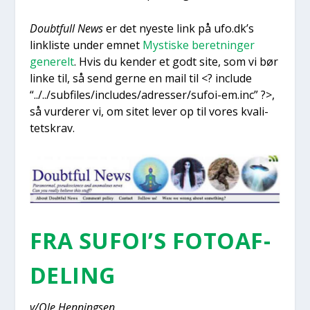
Doub­t­full News
er det nye­ste link på ufo.dk’s
linkli­ste under emnet
Mysti­ske beret­nin­ger
gene­relt
. Hvis du ken­der et godt site, som vi bør
lin­ke til, så send ger­ne en mail til <? inclu­de
“../../subfiles/includes/adresser/sufoi-em.inc” ?>,
så vur­de­rer vi, om sitet lever op til vores kva­li­
tets­krav.
FRA SUFOI’S FOTO­AF­
DE­LING
v/Ole Hen­nings­en