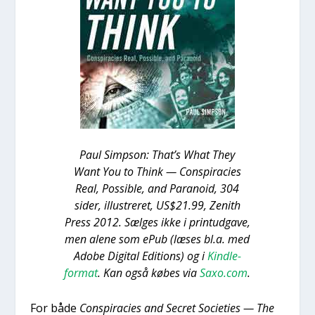
Paul Simp­son: That’s What They
Want You to Think — Con­spira­cies
Real, Pos­sib­le, and Para­noid, 304
sider, illu­stre­ret, US$21.99, Zenith
Press 2012. Sæl­ges ikke i prin­tud­ga­ve,
men ale­ne som ePub (læses bl.a. med
Ado­be Digi­tal Edi­tions) og i
Kind­le-
for­mat
. Kan også købes via
Saxo.com
.
For både
Con­spira­cies and Secret Socie­ties — The