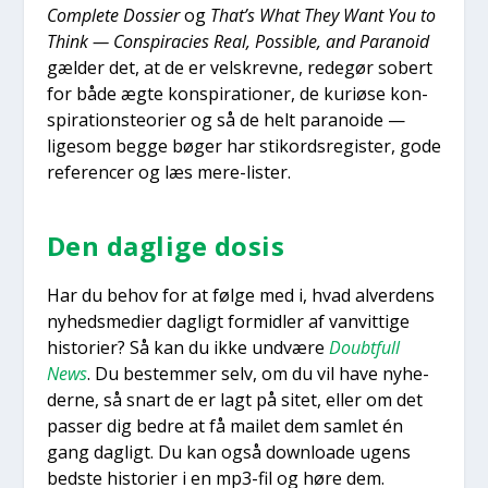
Com­ple­te Dos­si­er
og
That’s What They Want You to
Think — Con­spira­cies Real, Pos­sib­le, and Para­noid
gæl­der det, at de er velskrev­ne, rede­gør sobert
for både ægte kon­spira­tio­ner, de kuri­ø­se kon­
spira­tions­te­o­ri­er og så de helt para­noi­de —
lige­som beg­ge bøger har sti­kord­s­re­gi­ster, gode
refe­ren­cer og læs mere-lister.
Den dag­li­ge dosis
Har du behov for at føl­ge med i, hvad alver­dens
nyheds­me­di­er dag­ligt for­mid­ler af van­vit­ti­ge
histo­ri­er? Så kan du ikke und­væ­re
Doub­t­full
News
. Du bestem­mer selv, om du vil have nyhe­
der­ne, så snart de er lagt på sitet, eller om det
pas­ser dig bed­re at få mailet dem sam­let én
gang dag­ligt. Du kan også down­lo­a­de ugens
bed­ste histo­ri­er i en mp3-fil og høre dem.