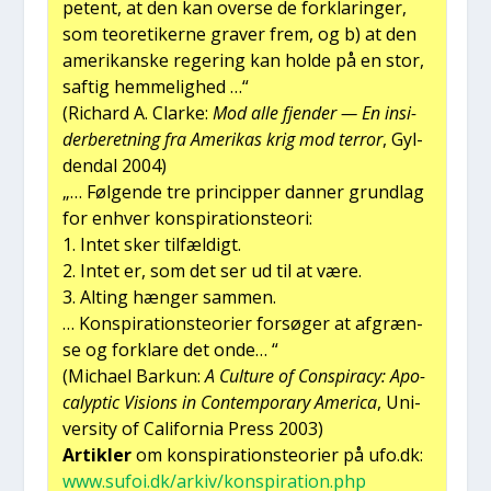
pe­tent, at den kan over­se de for­kla­rin­ger,
som teo­re­ti­ker­ne gra­ver frem, og b) at den
ame­ri­kan­ske rege­ring kan hol­de på en stor,
saf­tig hem­me­lig­hed …“
(Richard A. Clar­ke:
Mod alle fjen­der — En insi­
der­be­ret­ning fra Ame­ri­kas krig mod ter­ror
, Gyl­
den­dal 2004)
„… Føl­gen­de tre prin­cip­per dan­ner grund­lag
for enhver kon­spira­tions­te­o­ri:
1. Intet sker til­fæl­digt.
2. Intet er, som det ser ud til at være.
3. Alting hæn­ger sam­men.
… Kon­spira­tions­te­o­ri­er for­sø­ger at afgræn­
se og for­kla­re det onde… “
(Micha­el Bar­kun:
A Cul­tu­re of Con­spira­cy: Apo­
ca­lyp­tic Visions in Con­tem­porary Ame­ri­ca
, Uni­
ver­si­ty of Cali­for­nia Press 2003)
Artik­ler
om kon­spira­tions­te­o­ri­er på ufo.dk:
www.sufoi.dk/arkiv/konspiration.php