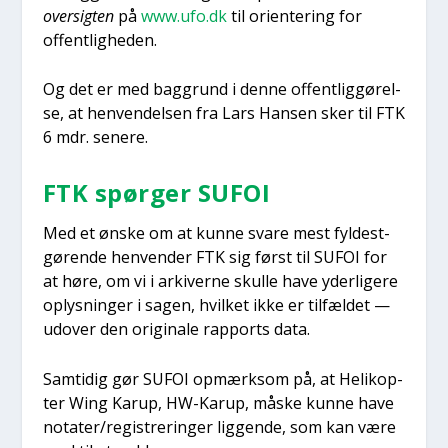
over­sig­ten
på
www.ufo.dk
til ori­en­te­ring for
offent­lig­he­den.
Og det er med bag­grund i den­ne offent­lig­gø­rel­
se, at hen­ven­del­sen fra Lars Han­sen sker til FTK
6 mdr. sene­re.
FTK spør­ger SUFOI
Med et ønske om at kun­ne sva­re mest fyl­dest­
gø­ren­de hen­ven­der FTK sig først til SUFOI for
at høre, om vi i arki­ver­ne skul­le have yder­li­ge­re
oplys­nin­ger i sagen, hvil­ket ikke er til­fæl­det —
udover den ori­gi­na­le rap­ports data.
Sam­ti­dig gør SUFOI opmærk­som på, at Heli­kop­
ter Wing Karup, HW-Karup, måske kun­ne have
notater/registreringer lig­gen­de, som kan være