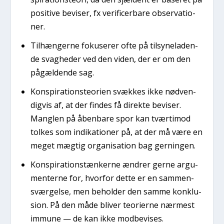
posi­ti­ve bevi­ser, fx veri­fi­cer­ba­re obser­va­tio­
ner.
Til­hæn­ger­ne foku­se­rer ofte på til­sy­ne­la­den­
de svag­he­der ved den viden, der er om den
pågæl­den­de sag.
Kon­spira­tions­te­o­ri­en svæk­kes ikke nød­ven­
dig­vis af, at der fin­des få direk­te bevi­ser.
Mang­len på åben­ba­re spor kan tvær­ti­mod
tol­kes som indi­ka­tio­ner på, at der må være en
meget mæg­tig orga­ni­sa­tion bag ger­nin­gen.
Kon­spira­tions­tæn­ker­ne ændrer ger­ne argu­
men­ter­ne for, hvor­for det­te er en sam­men­
svær­gel­se, men behol­der den sam­me kon­klu­
sion. På den måde bli­ver teo­ri­er­ne nær­mest
immu­ne — de kan ikke mod­be­vi­ses.