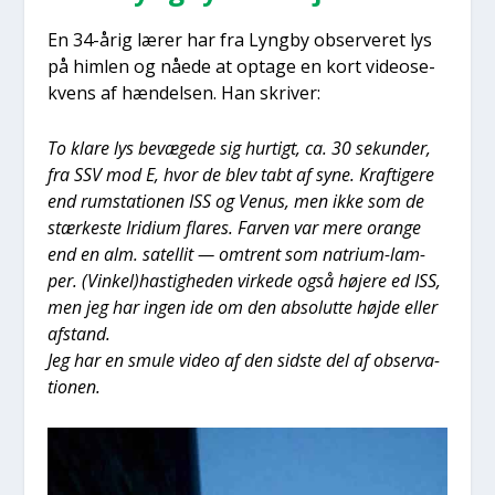
En 34-årig lærer har fra Lyng­by obser­ve­ret lys
på him­len og nåe­de at opta­ge en kort video­se­
kvens af hæn­del­sen. Han skri­ver:
To kla­re lys bevæ­ge­de sig hur­tigt, ca. 30 sekun­der,
fra SSV mod E, hvor de blev tabt af syne. Kraf­ti­ge­re
end rum­sta­tio­nen ISS og Venus, men ikke som de
stær­ke­ste Iri­di­um fla­res. Far­ven var mere oran­ge
end en alm. satel­lit — omtrent som natri­um-lam­
per. (Vinkel)hastigheden vir­ke­de også høje­re ed ISS,
men jeg har ingen ide om den abso­lut­te høj­de eller
afstand.
Jeg har en smu­le video af den sid­ste del af obser­va­
tio­nen.