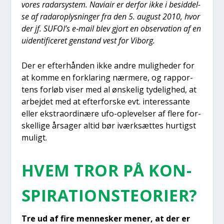
vores radar­sy­stem. Navi­air er der­for ikke i besid­del­
se af rada­ro­p­lys­nin­ger fra den 5. august 2010, hvor
der jf. SUFOI’s e‑mail blev gjort en obser­va­tion af en
uiden­ti­fi­ce­ret gen­stand vest for Viborg.
Der er efter­hån­den ikke andre mulig­he­der for
at kom­me en for­kla­ring nær­me­re, og rap­por­
tens for­løb viser med al ønske­lig tyde­lig­hed, at
arbej­det med at efter­for­ske evt. inter­es­san­te
eller ekstra­or­di­næ­re ufo-ople­vel­ser af fle­re for­
skel­li­ge årsa­ger altid bør iværk­sæt­tes hur­tigst
muligt.
HVEM TROR PÅ KON­
SPIRA­TIONS­TE­O­RI­ER?
Tre ud af fire men­ne­sker mener, at der er