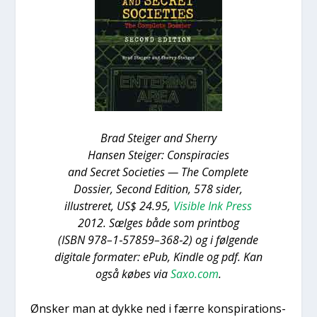
Brad Stei­ger and Sher­ry
Han­sen Stei­ger: Con­spira­cies
and Secret Socie­ties — The Com­ple­te
Dos­si­er, Second Edi­tion, 578 sider,
illu­stre­ret, US$ 24.95,
Visib­le Ink Press
2012. Sæl­ges både som print­bog
(ISBN 978–1‑57859–368‑2) og i føl­gen­de
digi­ta­le for­ma­ter: ePub, Kind­le og pdf. Kan
også købes via
Saxo.com
.
Ønsker man at dyk­ke ned i fær­re kon­spira­tions­