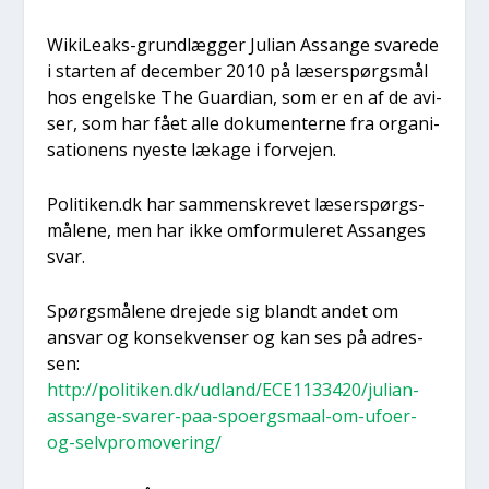
WikiLe­aks-grund­læg­ger Juli­an Assan­ge sva­re­de
i star­ten af decem­ber 2010 på læser­spørgs­mål
hos engel­ske The Guar­di­an, som er en af de avi­
ser, som har fået alle doku­men­ter­ne fra orga­ni­
sa­tio­nens nye­ste læka­ge i for­vej­en.
Politiken.dk har sam­men­skre­vet læser­spørgs­
må­le­ne, men har ikke omfor­mu­le­ret Assan­ges
svar.
Spørgs­må­le­ne dre­je­de sig blandt andet om
ansvar og kon­se­kven­ser og kan ses på adres­
sen:
http://politiken.dk/udland/ECE1133420/julian-
assange-svarer-paa-spoergsmaal-om-ufoer-
og-selvpromovering/