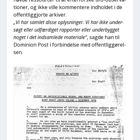
tio­ner, og ikke vil­le kom­men­te­re ind­hol­det i de
offent­lig­gjor­te arki­ver.
„Vi har sam­let dis­se oplys­nin­ger. Vi har ikke under­
søgt eller udfær­di­get rap­por­ter eller under­byg­get
noget i det ind­sam­le­de mate­ri­a­le“
, sag­de han til
Domi­ni­on Post i for­bin­del­se med offent­lig­gø­rel­
sen.