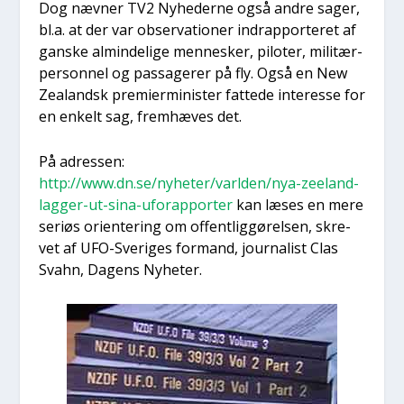
Dog næv­ner TV2 Nyhe­der­ne også andre sager,
bl.a. at der var obser­va­tio­ner indrap­por­te­ret af
gan­ske almin­de­li­ge men­ne­sker, pilo­ter, mili­tær­
per­son­nel og pas­sa­ge­rer på fly. Også en New
Zealand­sk pre­mi­er­mi­ni­ster fat­te­de inter­es­se for
en enkelt sag, frem­hæ­ves det.
På adres­sen:
http://www.dn.se/nyheter/varlden/nya-zeeland-
lagger-ut-sina-uforapporter
kan læses en mere
seri­øs ori­en­te­ring om offent­lig­gø­rel­sen, skre­
vet af UFO-Sve­ri­ges for­mand, jour­na­list Clas
Sva­hn, Dagens Nyhe­ter.