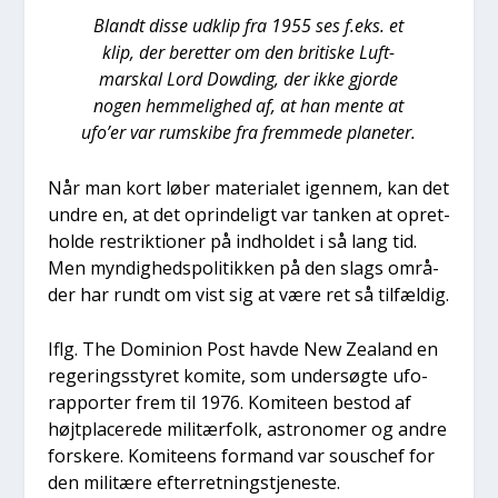
Blandt dis­se udklip fra 1955 ses f.eks. et
klip, der beret­ter om den bri­ti­ske Luft-
marskal Lord Dow­ding, der ikke gjor­de
nogen hem­me­lig­hed af, at han men­te at
ufo’er var rum­ski­be fra frem­me­de pla­ne­ter.
Når man kort løber mate­ri­a­let igen­nem, kan det
undre en, at det oprin­de­ligt var tan­ken at opret­
hol­de restrik­tio­ner på ind­hol­det i så lang tid.
Men myn­dig­heds­po­li­tik­ken på den slags områ­
der har rundt om vist sig at være ret så til­fæl­dig.
Iflg. The Domi­ni­on Post hav­de New Zealand en
rege­rings­sty­ret komi­te, som under­søg­te ufo-
rap­por­ter frem til 1976. Komi­te­en bestod af
højt­pla­ce­re­de mili­tær­folk, astro­no­mer og andre
for­ske­re. Komi­te­ens for­mand var sous­chef for
den mili­tæ­re efter­ret­ning­s­tje­ne­ste.