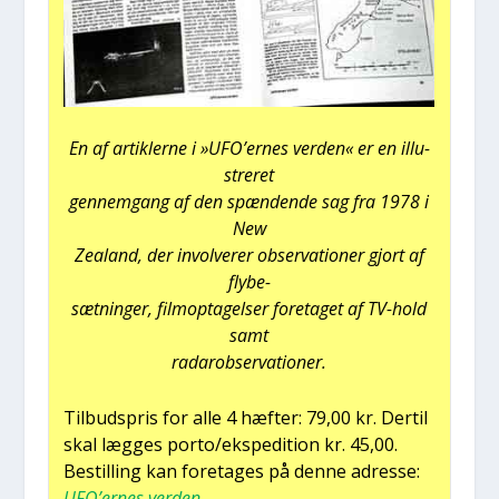
En af artik­ler­ne i »UFO’er­nes ver­den« er en illu­
stre­ret
gen­nem­gang af den spæn­den­de sag fra 1978 i
New
Zealand, der invol­ve­rer obser­va­tio­ner gjort af
fly­be-
sæt­nin­ger, film­op­ta­gel­ser fore­ta­get af TV-hold
samt
rada­rob­ser­va­tio­ner.
Til­bud­spris for alle 4 hæf­ter: 79,00 kr. Der­til
skal læg­ges porto/ekspedition kr. 45,00.
Bestil­ling kan fore­ta­ges på den­ne adres­se:
UFO’er­nes ver­den
.