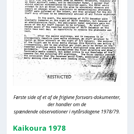
Før­ste side af et af de fri­giv­ne for­svars-doku­men­ter,
der hand­ler om de
spæn­den­de obser­va­tio­ner i nytårs­da­ge­ne 1978/79.
Kai­kou­ra 1978