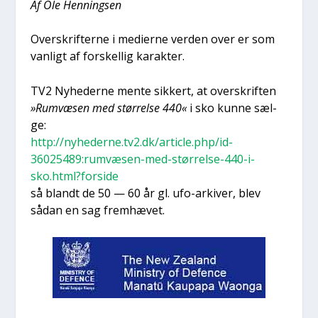
Af Ole Hen­nings­en
Over­skrif­ter­ne i medi­er­ne ver­den over er som
van­ligt af for­skel­lig karak­ter.
TV2 Nyhe­der­ne men­te sik­kert, at over­skrif­ten
»Rumvæ­sen med stør­rel­se 440«
i sko kun­ne sæl­
ge:
http://nyhederne.tv2.dk/article.php/id-
36025489:rumvæsen-med-størrelse-440-i-
sko.html?forside
så blandt de 50 — 60 år gl. ufo-arki­ver, blev
sådan en sag frem­hæ­vet.