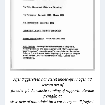
Offent­lig­gø­rel­sen har været under­vejs i nogen tid,
selv­om det af
for­si­den på den sid­ste sam­ling af rap­port­ma­te­ri­a­le
frem­går, at
vis­se dele af mate­ri­a­let først var bereg­net til fri­gi­vel­