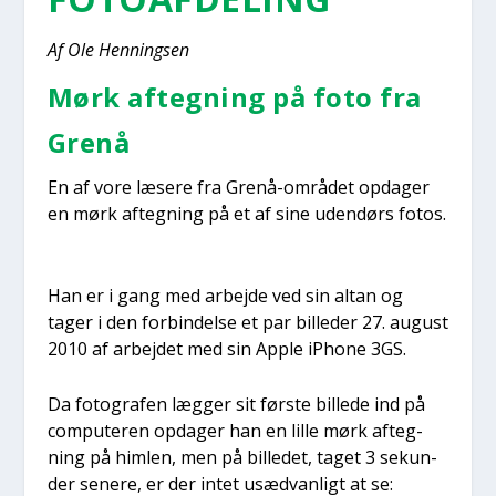
Af Ole Hen­nings­en
Mørk afteg­ning på foto fra
Grenå
En af vore læse­re fra Grenå-områ­det opda­ger
en mørk afteg­ning på et af sine uden­dørs fotos.
Han er i gang med arbej­de ved sin altan og
tager i den for­bin­del­se et par bil­le­der 27. august
2010 af arbej­det med sin Apple iPho­ne 3GS.
Da foto­gra­fen læg­ger sit før­ste bil­le­de ind på
com­pu­te­ren opda­ger han en lil­le mørk afteg­
ning på him­len, men på bil­le­det, taget 3 sekun­
der sene­re, er der intet usæd­van­ligt at se: