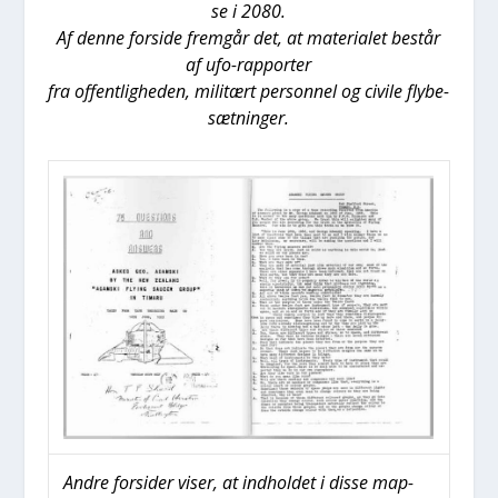
se i 2080.
Af den­ne for­si­de frem­går det, at mate­ri­a­let består
af ufo-rap­por­ter
fra offent­lig­he­den, mili­tært per­son­nel og civi­le fly­be­
sæt­nin­ger.
Andre for­si­der viser, at ind­hol­det i dis­se map­