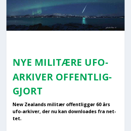
NYE MILI­TÆ­RE UFO-
ARKI­VER OFFENT­LIG­
GJORT
New Zealands mili­tær offent­lig­gør 60 års
ufo-arki­ver, der nu kan down­lo­a­des fra net­
tet.