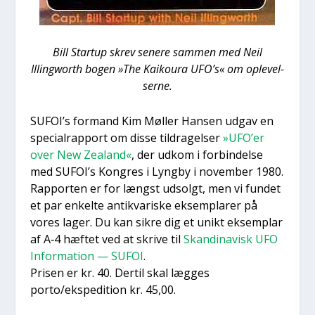
Bill Startup skrev sene­re sam­men med Neil
Illingworth bogen »The Kai­kou­ra UFO’s« om ople­vel­
ser­ne.
SUFOI’s for­mand Kim Møl­ler Han­sen udgav en
spe­ci­al­rap­port om dis­se til­dra­gel­ser
»UFO’er
over New Zealand«
, der udkom i for­bin­del­se
med SUFOI’s Kon­gres i Lyng­by i novem­ber 1980.
Rap­por­ten er for længst udsolgt, men vi fun­det
et par enkel­te antik­va­ri­ske eksem­pla­rer på
vores lager. Du kan sik­re dig et unikt eksem­plar
af A‑4 hæf­tet ved at skri­ve til
Skan­di­na­visk UFO
Infor­ma­tion — SUFOI
.
Pri­sen er kr. 40. Der­til skal læg­ges
porto/ekspedition kr. 45,00.