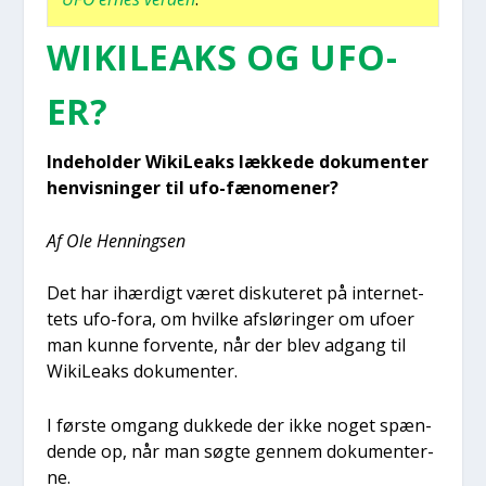
WIKILE­AKS OG UFO­
ER?
Inde­hol­der WikiLe­aks læk­ke­de doku­men­ter
hen­vis­nin­ger til ufo-fæno­me­ner?
Af Ole Hen­nings­en
Det har ihær­digt været dis­ku­te­ret på inter­net­
tets ufo-fora, om hvil­ke afslø­rin­ger om ufo­er
man kun­ne for­ven­te, når der blev adgang til
WikiLe­aks doku­men­ter.
I før­ste omgang duk­ke­de der ikke noget spæn­
den­de op, når man søg­te gen­nem doku­men­ter­
ne.