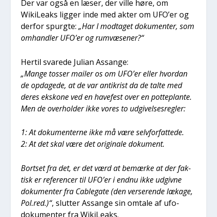
Der var også en læser, der vil­le høre, om
WikiLe­aks lig­ger inde med akter om UFO’er og
der­for spurg­te:
„Har I mod­ta­get doku­men­ter, som
omhand­ler UFO’er og rumvæ­se­ner?“
Her­til sva­re­de Juli­an Assan­ge:
„Man­ge tos­ser mai­ler os om UFO’er eller hvor­dan
de opda­ge­de, at de var antik­rist da de tal­te med
deres eks­ko­ne ved en have­fest over en pot­te­plan­te.
Men de over­hol­der ikke vores to udgi­vel­ses­reg­ler:
1: At doku­men­ter­ne ikke må være selv­for­fat­te­de.
2: At det skal være det ori­gi­na­le doku­ment.
Bort­set fra det, er det værd at bemær­ke at der fak­
tisk er refe­ren­cer til UFO’er i end­nu ikke udgiv­ne
doku­men­ter fra Cab­le­ga­te (den ver­se­ren­de læka­ge,
Pol.red.)“
, slut­ter Assan­ge sin omta­le af ufo-
doku­men­ter fra WikiLe­aks.