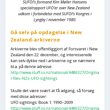
SUFOI’s for­mand Kim Møl­ler Han­sens
spe­ci­al­rap­port UFO’er over New Zealand
udkom i for­bin­del­se med SUFOI’s Kon­gres i
Lyng­by i novem­ber 1980.
Gå selv på opda­gel­se i New
Zealand-arki­ver­ne
Arki­ver­ne blev offent­lig­gjort af For­sva­ret i New
Zealand den 22. decem­ber, og inter­es­se­re­de
kan selv dyk­ke ned i arki­ver­ne og se nær­me­re
bl.a. på den­ne adres­se:
http://www.stuff.co.nz/national/4486327/Origina
l-files-NZs-UFO-sightings
Skul­le det være svært at få adgang, så for­søg
med dis­se adres­ser:
UFO sigh­tings: Book 1: 1990–2009
http://www.stuff.co.nz/national/4486327/Origina