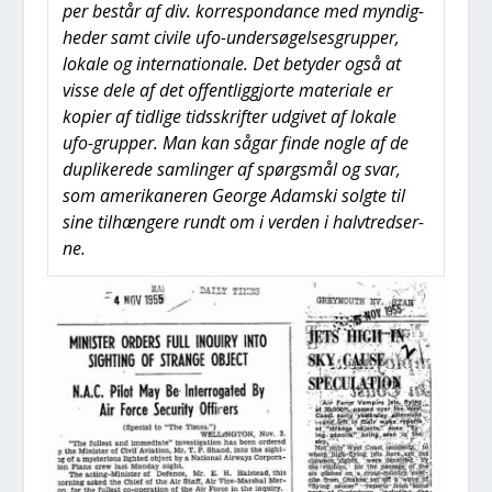
per består af div. kor­re­spon­dan­ce med myn­dig­
he­der samt civi­le ufo-under­sø­gel­ses­grup­per,
loka­le og inter­na­tio­na­le. Det bety­der også at
vis­se dele af det offent­lig­gjor­te mate­ri­a­le er
kopi­er af tid­li­ge tids­skrif­ter udgi­vet af loka­le
ufo-grup­per. Man kan sågar fin­de nog­le af de
dup­li­ke­re­de sam­lin­ger af spørgs­mål og svar,
som ame­ri­ka­ne­ren Geor­ge Adam­ski solg­te til
sine til­hæn­ge­re rundt om i ver­den i halv­tred­ser­
ne.