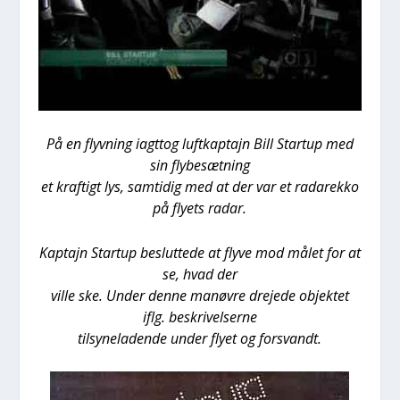
På en flyv­ning iagt­tog luft­kap­ta­jn Bill Startup med
sin fly­be­sæt­ning
et kraf­tigt lys, sam­ti­dig med at der var et rada­rek­ko
på fly­ets radar.
Kap­ta­jn Startup beslut­te­de at fly­ve mod målet for at
se, hvad der
vil­le ske. Under den­ne manøv­re dre­je­de objek­tet
iflg. beskri­vel­ser­ne
til­sy­ne­la­den­de under fly­et og for­svandt.