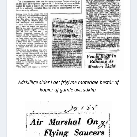
Adskil­li­ge sider i det fri­giv­ne mate­ri­a­le består af
kopi­er af gam­le avis­ud­klip.