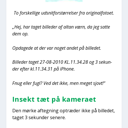
To for­skel­li­ge udsnit­for­stør­rel­ser fra ori­gi­nal­fo­to­et.
„Hej, har taget bil­le­der af altan værn, da jeg sat­te
dem op.
Opda­ge­de at der var noget andet på bil­le­det.
Bil­le­der taget 27-08-2010 KL.11.34.28 og 3 sekun­
der efter kl.11.34.31 på iPho­ne.
Fnug eller fugl? Ved det ikke, men meget sjovt!“
Insekt tæt på kame­ra­et
Den mør­ke afteg­ning optræ­der ikke på bil­le­det,
taget 3 sekun­der sene­re.