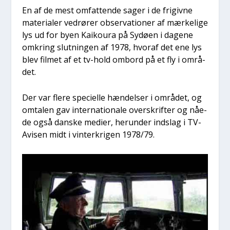
En af de mest omfat­ten­de sager i de fri­giv­ne
mate­ri­a­ler ved­rø­rer obser­va­tio­ner af mær­ke­li­ge
lys ud for byen Kai­kou­ra på Sydø­en i dage­ne
omkring slut­nin­gen af 1978, hvoraf det ene lys
blev fil­met af et tv-hold ombord på et fly i områ­
det.
Der var fle­re spe­ci­el­le hæn­del­ser i områ­det, og
omta­len gav inter­na­tio­na­le over­skrif­ter og nåe­
de også dan­ske medi­er, her­un­der indslag i TV-
Avi­sen midt i vin­ter­kri­gen 1978/79.