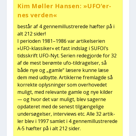
Kim Møl­ler Han­sen: »UFO’er­
nes ver­den«
består af 4 gen­ne­mil­lu­stre­re­de hæf­ter på i
alt 212 sider!
I peri­o­den 1981–1986 var arti­kel­se­ri­en
»UFO-klas­si­ker« et fast indslag i SUFOI’s
tids­skrift UFO-Nyt. Seri­en rede­gjor­de for 32
af de mest berøm­te ufo-til­dra­gel­ser, så
både nye og „gam­le“ læse­re kun­ne læse
dem med udbyt­te. Artik­ler­ne frem­lag­de så
kor­rek­te oplys­nin­ger som over­ho­ve­det
muligt, med rele­van­te gam­le og nye kil­der
— og hvor det var muligt, blev sager­ne
opda­te­ret med de sene­st til­gæn­ge­li­ge
under­sø­gel­ser, inter­views etc. Alle 32 artik­
ler blev i 1997 sam­let i 4 gen­ne­mil­lu­stre­re­de
A‑5 hæf­ter på i alt 212 sider.