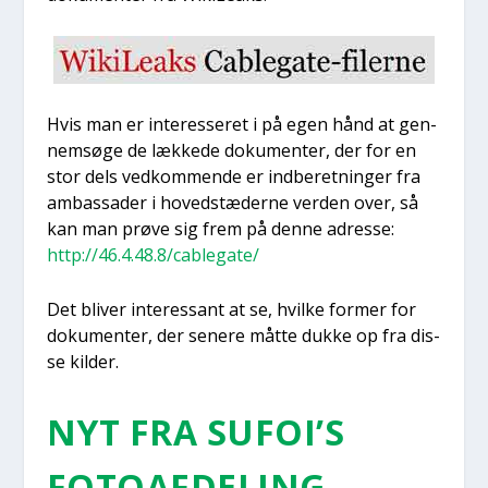
Hvis man er inter­es­se­ret i på egen hånd at gen­
nem­sø­ge de læk­ke­de doku­men­ter, der for en
stor dels ved­kom­men­de er ind­be­ret­nin­ger fra
ambas­sa­der i hoved­stæ­der­ne ver­den over, så
kan man prø­ve sig frem på den­ne adres­se:
http://46.4.48.8/cablegate/
Det bli­ver inter­es­sant at se, hvil­ke for­mer for
doku­men­ter, der sene­re måt­te duk­ke op fra dis­
se kil­der.
NYT FRA SUFOI’S
FOTO­AF­DE­LING