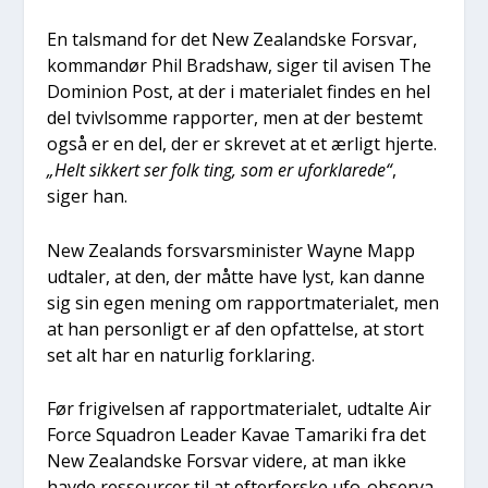
En tals­mand for det New Zealand­ske For­svar,
kom­man­dør Phil Brads­haw, siger til avi­sen The
Domi­ni­on Post, at der i mate­ri­a­let fin­des en hel
del tvivls­om­me rap­por­ter, men at der bestemt
også er en del, der er skre­vet at et ærligt hjer­te.
„Helt sik­kert ser folk ting, som er ufor­kla­re­de“
,
siger han.
New Zealands for­svars­mi­ni­ster Way­ne Mapp
udta­ler, at den, der måt­te have lyst, kan dan­ne
sig sin egen mening om rap­port­ma­te­ri­a­let, men
at han per­son­ligt er af den opfat­tel­se, at stort
set alt har en natur­lig for­kla­ring.
Før fri­gi­vel­sen af rap­port­ma­te­ri­a­let, udtal­te Air
For­ce Squadron Lea­der Kavae Tama­riki fra det
New Zealand­ske For­svar vide­re, at man ikke
hav­de res­sour­cer til at efter­for­ske ufo-obser­va­