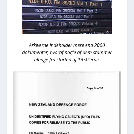
Arki­ver­ne inde­hol­der mere end 2000
doku­men­ter, hvoraf nog­le af dem stam­mer
til­ba­ge fra star­ten af 1950’erne.