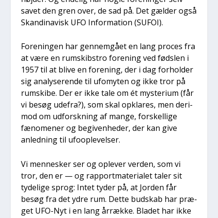
savet den gren over, de sad på. Det gæl­der også
Skan­di­na­visk UFO Infor­ma­tion (SUFOI).
For­e­nin­gen har gen­nem­gå­et en lang pro­ces fra
at være en rum­skib­stro for­e­ning ved føds­len i
1957 til at bli­ve en for­e­ning, der i dag for­hol­der
sig ana­ly­se­ren­de til ufo­myten og ikke tror på
rum­ski­be. Der er ikke tale om ét myste­ri­um (får
vi besøg ude­fra?), som skal opkla­res, men der­i­
mod om udforsk­ning af man­ge, for­skel­li­ge
fæno­me­ner og begi­ven­he­der, der kan give
anled­ning til ufoop­le­vel­ser.
Vi men­ne­sker ser og ople­ver ver­den, som vi
tror, den er — og rap­port­ma­te­ri­a­let taler sit
tyde­li­ge sprog: Intet tyder på, at Jor­den får
besøg fra det ydre rum. Det­te bud­skab har præ­
get UFO-Nyt i en lang årræk­ke. Bla­det har ikke