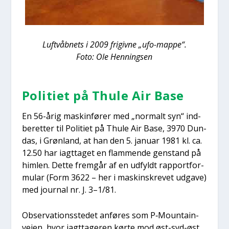
Luft­våb­nets i 2009 fri­giv­ne „ufo-map­pe“.
Foto: Ole Hen­nings­en
Poli­ti­et på Thu­le Air Base
En 56-årig mask­in­fø­rer med „nor­malt syn“ ind­
be­ret­ter til Poli­ti­et på Thu­le Air Base, 3970 Dun­
das, i Grøn­land, at han den 5. janu­ar 1981 kl. ca.
12.50 har iagt­ta­get en flam­men­de gen­stand på
him­len. Det­te frem­går af en udfyldt rap­port­for­
mu­lar (Form 3622 – her i maskin­skre­vet udga­ve)
med jour­nal nr. J. 3–1/81.
Obser­va­tions­ste­det anfø­res som P‑Mo­un­tain-
vej­en, hvor iagt­ta­ge­ren kør­te mod øst-syd-øst