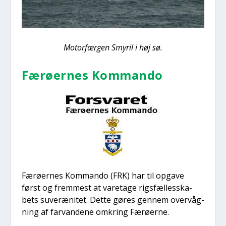
Motor­fær­gen Smy­ril i høj sø.
Færø­er­nes Kom­man­do
Færø­er­nes Kom­man­do (FRK) har til opga­ve
først og frem­mest at vare­ta­ge rigs­fæl­les­ska­
bets suveræ­ni­tet. Det­te gøres gen­nem over­våg­
ning af far­van­de­ne omkring Færø­er­ne.