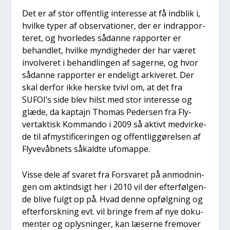
Det er af stor offent­lig inter­es­se at få ind­blik i,
hvil­ke typer af obser­va­tio­ner, der er indrap­por­
te­ret, og hvor­le­des sådan­ne rap­por­ter er
behand­let, hvil­ke myn­dig­he­der der har været
invol­ve­ret i behand­lin­gen af sager­ne, og hvor
sådan­ne rap­por­ter er ende­ligt arki­ve­ret. Der
skal der­for ikke her­ske tvivl om, at det fra
SUFOI’s side blev hilst med stor inter­es­se og
glæ­de, da kap­ta­jn Tho­mas Peder­sen fra Fly­
vertak­tisk Kom­man­do i 2009 så aktivt med­vir­ke­
de til afmysti­fi­ce­rin­gen og offent­lig­gø­rel­sen af
Fly­ve­våb­nets såkald­te ufo­map­pe.
Vis­se dele af sva­ret fra For­sva­ret på anmod­nin­
gen om aktind­sigt her i 2010 vil der efter­føl­gen­
de bli­ve fulgt op på. Hvad den­ne opfølg­ning og
efter­forsk­ning evt. vil brin­ge frem af nye doku­
men­ter og oplys­nin­ger, kan læser­ne frem­over