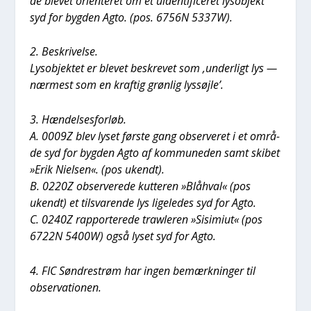
de ble­vet ori­en­te­ret om et uiden­ti­fi­ce­ret lysob­jekt
syd for byg­den Agto. (pos. 6756N 5337W).
2. Beskri­vel­se.
Lysob­jek­tet er ble­vet beskre­vet som ‚under­ligt lys —
nær­mest som en kraf­tig grøn­lig lys­søj­le’.
3. Hæn­del­ses­for­løb.
A. 0009Z blev lyset før­ste gang obser­ve­ret i et områ­
de syd for byg­den Agto af kom­mu­ne­den samt ski­bet
»Erik Niel­sen«. (pos ukendt).
B. 0220Z obser­ve­re­de kut­te­ren »Blå­hval« (pos
ukendt) et til­sva­ren­de lys lige­le­des syd for Agto.
C. 0240Z rap­por­te­re­de traw­le­ren »Sisi­mi­ut« (pos
6722N 5400W) også lyset syd for Agto.
4. FIC Søn­dre­strøm har ingen bemærk­nin­ger til
obser­va­tio­nen.