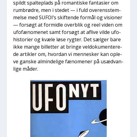
spildt spal­te­plads på roman­ti­ske fan­ta­si­er om
rum­brød­re, men i ste­det — i fuld over­ens­stem­
mel­se med SUFOI’s skif­ten­de for­mål og visio­ner
— for­søgt at for­mid­le over­blik og reel viden om
ufo­fæ­no­me­net samt for­søgt at afli­ve vil­de ufo­
hi­sto­ri­er og kvæ­le løse ryg­ter. Det sæl­ger bare
ikke man­ge bil­let­ter at brin­ge vel­do­ku­men­te­re­
de artik­ler om, hvor­dan vi men­ne­sker kan ople­
ve gan­ske almin­de­li­ge fæno­me­ner på usæd­van­
li­ge måder.