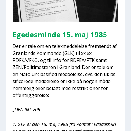
Ege­des­min­de 15. maj 1985
Der er tale om en tele­x­med­del­el­se frem­sendt af
Grøn­lands Kom­man­do (GLK) til xx xx,
RDFKA/FKO, og til info for RDFEA/FTK samt
ZEN/Politimesteren i Grøn­land. Der er tale om
en Nato unclas­si­fied med­del­el­se, dvs. den uklas­
si­fi­ce­re­de med­del­el­se er ikke på nogen måde
hem­me­lig eller belagt med restrik­tio­ner for
offent­lig­gø­rel­se:
„DEN INT 209
1. GLK er den 15. maj 1985 fra Poli­ti­et i Ege­des­min­