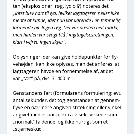
ten (eks­plo­sio­ner, røg, lyd o.l?) note­res det:
„Intet blev hørt til lyd, hvil­ket iagt­ta­ge­ren hel­ler ikke
men­te at kun­ne, idet han var køren­de i en tem­me­lig
lar­men­de bil. Ingen røg. Det var næsten helt mørkt,
men him­len var svagt blå i iagt­ta­gel­ses­ret­nin­gen,
klart i vej­ret, ingen sky­er“
.
Oplys­nin­ger, der kan give hol­de­punk­ter for fly­
ve­høj­den, kan ikke oply­ses, men det anfø­res, at
iagt­ta­ge­ren hav­de en for­nem­mel­se af, at det
var „tæt“ på, dvs. 3–400 m.
Gen­stan­dens fart (for­mu­la­rens for­mu­le­ring: evt.
antal sekun­der, det tog gen­stan­den at gen­nem­
fly­ve en nær­me­re angi­ven stræk­ning eller vin­kel
angi­vet med et par pile): ca. 2 sek., vir­ke­de som
„nor­malt“ fal­den­de, og ikke hur­tigt som et
„stjer­neskud“.