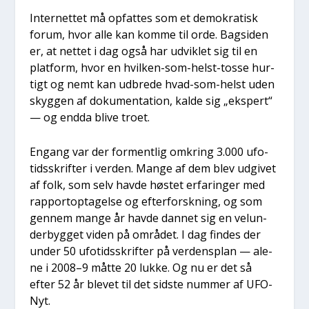
Inter­net­tet må opfat­tes som et demo­kra­tisk
forum, hvor alle kan kom­me til orde. Bag­si­den
er, at net­tet i dag også har udvik­let sig til en
plat­form, hvor en hvil­ken-som-helst-tos­se hur­
tigt og nemt kan udbre­de hvad-som-helst uden
skyg­gen af doku­men­ta­tion, kal­de sig „eks­pert“
— og end­da bli­ve tro­et.
Engang var der for­ment­lig omkring 3.000 ufo­
tids­skrif­ter i ver­den. Man­ge af dem blev udgi­vet
af folk, som selv hav­de høstet erfa­rin­ger med
rap­por­t­op­ta­gel­se og efter­forsk­ning, og som
gen­nem man­ge år hav­de dan­net sig en velun­
der­byg­get viden på områ­det. I dag fin­des der
under 50 ufo­tids­skrif­ter på ver­dens­plan — ale­
ne i 2008–9 måt­te 20 luk­ke. Og nu er det så
efter 52 år ble­vet til det sid­ste num­mer af UFO-
Nyt.