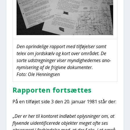
Den oprin­de­li­ge rap­port med til­fø­jel­ser samt
telex om jord­s­kælv og kort over områ­det. De
sor­te udstreg­nin­ger viser myn­dig­he­der­nes ano­
ny­mi­se­ring af de fri­giv­ne doku­men­ter.
Foto: Ole Hen­nings­en
Rap­por­ten fort­sæt­tes
På en til­fø­jet side 3 den 20. janu­ar 1981 står der:
„
Der er her til kon­to­ret ind­lø­bet oplys­nin­ger om, at
fly­ven­de uiden­ti­fi­ce­re­de objek­ter meget ofte ses
obser­ve­ret i for­bin­del­se med, at der f.eks. i et områ­