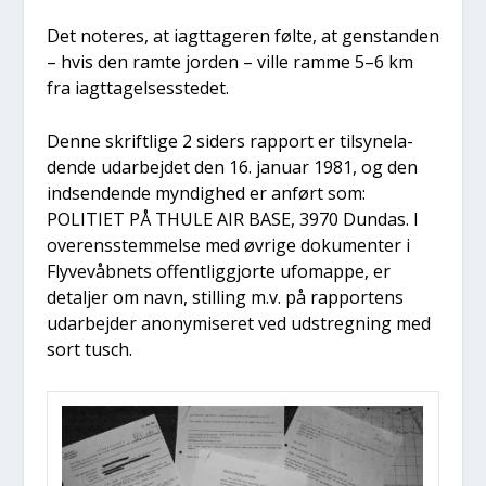
Det note­res, at iagt­ta­ge­ren føl­te, at gen­stan­den
– hvis den ram­te jor­den – vil­le ram­me 5–6 km
fra iagt­ta­gel­ses­ste­det.
Den­ne skrift­li­ge 2 siders rap­port er til­sy­ne­la­
den­de udar­bej­det den 16. janu­ar 1981, og den
ind­sen­den­de myn­dig­hed er anført som:
POLITIET PÅ THULE AIR BASE, 3970 Dun­das. I
over­ens­stem­mel­se med øvri­ge doku­men­ter i
Fly­ve­våb­nets offent­lig­gjor­te ufo­map­pe, er
detal­jer om navn, stil­ling m.v. på rap­por­tens
udar­bej­der ano­ny­mi­se­ret ved udstreg­ning med
sort tusch.