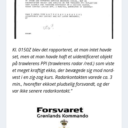
Kl. 0150Z blev det rap­por­te­ret, at man intet hav­de
set, men at man hav­de haft et uiden­ti­fi­ce­ret objekt
på traw­le­rens PPI (traw­le­rens radar /red.) som viste
et meget kraf­tigt ekko, der bevæ­ge­de sig mod nord­
vest i en zig-zag kurs. Radar­kon­tak­ten vare­de ca. 3
min., hvor­ef­ter ekko­et plud­se­lig for­svandt, og der
var ikke sene­re radar­kon­takt.“