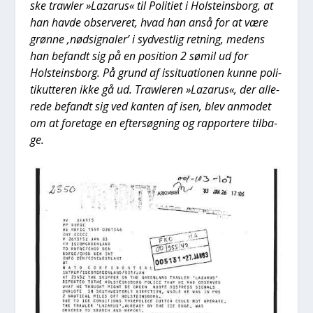
ske traw­ler »Lazarus« til Poli­ti­et i Holste­ins­borg, at
han hav­de obser­ve­ret, hvad han anså for at være
grøn­ne ‚nød­sig­na­ler’ i syd­ve­st­lig ret­ning, medens
han befandt sig på en posi­tion 2 sømil ud for
Holste­ins­borg. På grund af issi­tu­a­tio­nen kun­ne poli­
ti­kut­te­ren ikke gå ud. Traw­le­ren »Lazarus«, der alle­
re­de befandt sig ved kan­ten af isen, blev anmo­det
om at fore­ta­ge en efter­søg­ning og rap­por­te­re til­ba­
ge.