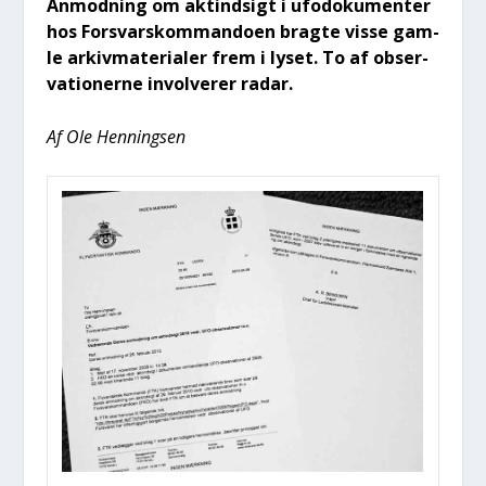
Anmod­ning om aktind­sigt i ufo­do­ku­men­ter
hos For­svarskom­man­do­en brag­te vis­se gam­
le arkiv­ma­te­ri­a­ler frem i lyset. To af obser­
va­tio­ner­ne invol­ve­rer radar.
Af Ole Hen­nings­en