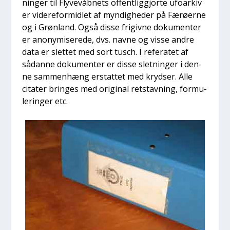
nin­ger til Fly­ve­våb­nets offent­lig­gjor­te ufo­ar­kiv
er videre­for­mid­let af myn­dig­he­der på Færø­er­ne
og i Grøn­land. Også dis­se fri­giv­ne doku­men­ter
er ano­ny­mi­se­re­de, dvs. nav­ne og vis­se andre
data er slet­tet med sort tusch. I refe­ra­tet af
sådan­ne doku­men­ter er dis­se slet­nin­ger i den­
ne sam­men­hæng erstat­tet med kryd­ser. Alle
cita­ter brin­ges med ori­gi­nal ret­stav­ning, for­mu­
le­rin­ger etc.