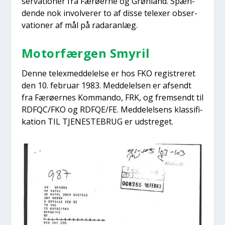
ser­va­tio­ner fra Færø­er­ne og Grøn­land. Spæn­
den­de nok invol­ve­rer to af dis­se tele­xer obser­
va­tio­ner af mål på rada­ran­læg.
Motor­fær­gen Smy­ril
Den­ne tele­x­med­del­el­se er hos FKO regi­stre­ret
den 10. febru­ar 1983. Med­del­el­sen er afsendt
fra Færø­er­nes Kom­man­do, FRK, og frem­sendt til
RDFQC/FKO og RDFQE/FE. Med­del­el­sens klas­si­fi­
ka­tion TIL TJENESTEBRUG er udstre­get.