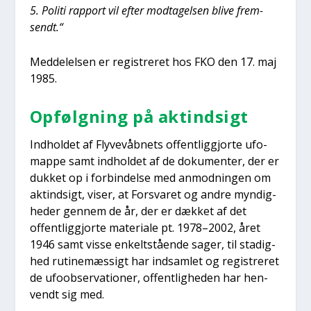
5. Poli­ti rap­port vil efter mod­ta­gel­sen bli­ve frem­
sendt.“
Med­del­el­sen er regi­stre­ret hos FKO den 17. maj
1985.
Opfølg­ning på aktind­sigt
Ind­hol­det af Fly­ve­våb­nets offent­lig­gjor­te ufo­
map­pe samt ind­hol­det af de doku­men­ter, der er
duk­ket op i for­bin­del­se med anmod­nin­gen om
aktind­sigt, viser, at For­sva­ret og andre myn­dig­
he­der gen­nem de år, der er dæk­ket af det
offent­lig­gjor­te mate­ri­a­le pt. 1978–2002, året
1946 samt vis­se enkelt­stå­en­de sager, til sta­dig­
hed ruti­ne­mæs­sigt har ind­sam­let og regi­stre­ret
de ufoob­ser­va­tio­ner, offent­lig­he­den har hen­
vendt sig med.