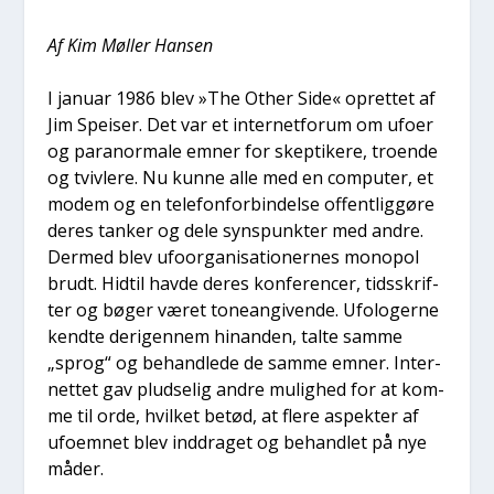
Af Kim Møl­ler Han­sen
I janu­ar 1986 blev »The Other Side« opret­tet af
Jim Spei­ser. Det var et inter­net­forum om ufo­er
og para­nor­ma­le emner for skep­ti­ke­re, tro­en­de
og tviv­le­re. Nu kun­ne alle med en com­pu­ter, et
modem og en tele­fon­for­bin­del­se offent­lig­gø­re
deres tan­ker og dele syns­punk­ter med andre.
Der­med blev ufo­or­ga­ni­sa­tio­ner­nes monopol
brudt. Hidtil hav­de deres kon­fe­ren­cer, tids­skrif­
ter og bøger været tone­an­gi­ven­de. Ufo­lo­ger­ne
kend­te der­i­gen­nem hin­an­den, tal­te sam­me
„sprog“ og behand­le­de de sam­me emner. Inter­
net­tet gav plud­se­lig andre mulig­hed for at kom­
me til orde, hvil­ket betød, at fle­re aspek­ter af
ufo­em­net blev ind­dra­get og behand­let på nye
måder.