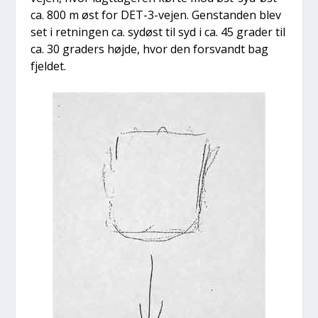
ca. 800 m øst for DET-3-vej­en. Gen­stan­den blev
set i ret­nin­gen ca. sydøst til syd i ca. 45 gra­der til
ca. 30 gra­ders høj­de, hvor den for­svandt bag
fjel­det.