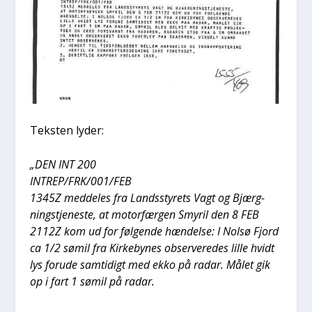
Tek­sten lyder:
„DEN INT 200
INTREP/FRK/001/FEB
1345Z med­del­es fra Lands­sty­rets Vagt og Bjærg­
ning­s­tje­ne­ste, at motor­fær­gen Smy­ril den 8 FEB
2112Z kom ud for føl­gen­de hæn­del­se: I Nol­sø Fjord
ca 1/2 sømil fra Kir­ke­by­nes obser­ve­re­des lil­le hvidt
lys for­u­de sam­ti­digt med ekko på radar. Målet gik
op i fart 1 sømil på radar.