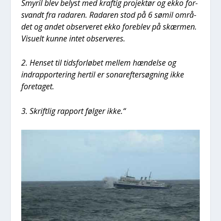
Smy­ril blev belyst med kraf­tig pro­jek­tør og ekko for­
svandt fra rada­ren. Rada­ren stod på 6 sømil områ­
det og andet obser­ve­ret ekko fore­blev på skær­men.
Visu­elt kun­ne intet obser­ve­res.
2. Hen­set til tids­for­lø­bet mel­lem hæn­del­se og
indrap­por­te­ring her­til er sona­r­ef­ter­søg­ning ikke
fore­ta­get.
3. Skrift­lig rap­port føl­ger ikke.“