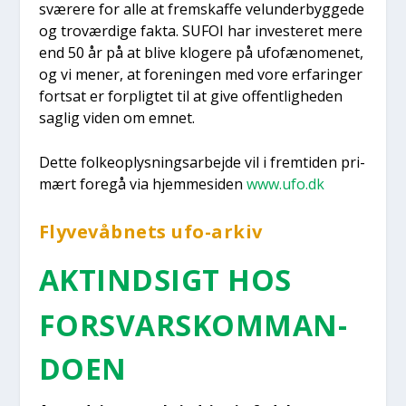
svæ­re­re for alle at frem­skaf­fe velun­der­byg­ge­de
og tro­vær­di­ge fak­ta. SUFOI har inve­ste­ret mere
end 50 år på at bli­ve klo­ge­re på ufo­fæ­no­me­net,
og vi mener, at for­e­nin­gen med vore erfa­rin­ger
fort­sat er for­plig­tet til at give offent­lig­he­den
sag­lig viden om emnet.
Det­te fol­ke­op­lys­nings­ar­bej­de vil i frem­ti­den pri­
mært fore­gå via hjem­mesi­den
www.ufo.dk
Fly­ve­våb­nets ufo-arkiv
AKTIND­SIGT HOS
FOR­SVARSKOM­MAN­
DO­EN