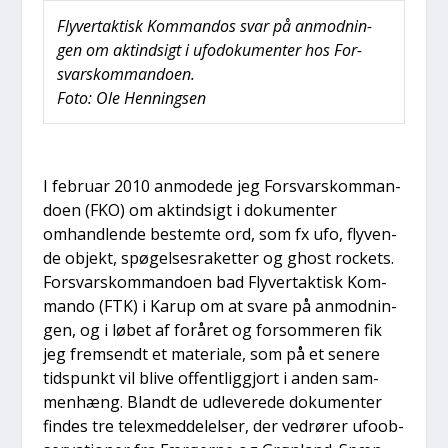
Fly­vertak­tisk Kom­man­dos svar på anmod­nin­
gen om aktind­sigt i ufo­do­ku­men­ter hos For­
svarskom­man­do­en.
Foto: Ole Hen­nings­en
I febru­ar 2010 anmo­de­de jeg For­svarskom­man­
do­en (FKO) om aktind­sigt i doku­men­ter
omhand­len­de bestem­te ord, som fx ufo, fly­ven­
de objekt, spø­gel­ses­ra­ket­ter og ghost rock­ets.
For­svarskom­man­do­en bad Fly­vertak­tisk Kom­
man­do (FTK) i Karup om at sva­re på anmod­nin­
gen, og i løbet af for­å­ret og for­som­me­ren fik
jeg frem­sendt et mate­ri­a­le, som på et sene­re
tids­punkt vil bli­ve offent­lig­gjort i anden sam­
men­hæng. Blandt de udle­ve­re­de doku­men­ter
fin­des tre tele­x­med­del­el­ser, der ved­rø­rer ufoob­