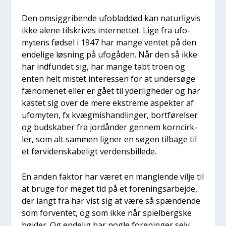
Den omsig­gri­ben­de ufoblad­død kan natur­lig­vis
ikke ale­ne til­skri­ves inter­net­tet. Lige fra ufo­
mytens fød­sel i 1947 har man­ge ven­tet på den
ende­li­ge løs­ning på ufo­gå­den. Når den så ikke
har ind­fun­det sig, har man­ge tabt tro­en og
enten helt mistet inter­es­sen for at under­sø­ge
fæno­me­net eller er gået til yder­lig­he­der og har
kastet sig over de mere ekstre­me aspek­ter af
ufo­myten, fx kvæg­mis­hand­lin­ger, bort­fø­rel­ser
og bud­ska­ber fra jordån­der gen­nem kor­n­cirk­
ler, som alt sam­men lig­ner en søgen til­ba­ge til
et før­vi­den­ska­be­ligt ver­dens­bil­le­de.
En anden fak­tor har været en mang­len­de vil­je til
at bru­ge for meget tid på et for­e­nings­ar­bej­de,
der langt fra har vist sig at være så spæn­den­de
som for­ven­tet, og som ikke når spi­el­berg­ske
høj­der. Og ende­lig har nog­le for­e­nin­ger selv