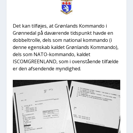
Det kan til­fø­jes, at Grøn­lands Kom­man­do i
Grøn­nedal på davæ­ren­de tids­punkt hav­de en
dob­bel­trol­le, dels som natio­nal kom­man­do (i
den­ne egen­skab kal­det Grøn­lands Kom­man­do),
dels som NATO-kom­man­do, kal­det
ISCOMGREENLAND, som i oven­stå­en­de til­fæl­de
er den afsen­den­de myn­dig­hed.