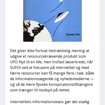
Det giver ikke fort­sat til­stræk­ke­lig mening at
udgi­ve et res­sour­ce­kræ­ven­de pro­dukt som
UFO-Nyt til en lil­le, men tro­fast læser­kreds, når
SUFOI ved at foku­se­re på inter­net­tet og med
fær­re res­sour­cer kan få man­ge fle­re i tale, både
de infor­ma­tions­sø­gen­de og nyheds­me­di­er­ne —
og så de mere flyv­ske kon­spira­tion­s­til­hæn­ge­re
som træn­ger til mod­spil på net­tet.
Inter­net­tets infor­ma­tions­ka­os gør det sta­dig