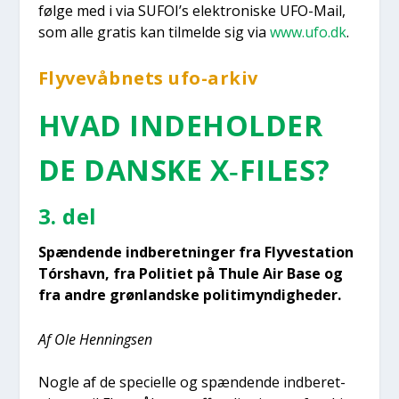
føl­ge med i via SUFOI’s elek­tro­ni­ske UFO-Mail,
som alle gra­tis kan til­mel­de sig via
www.ufo.dk
.
Fly­ve­våb­nets ufo-arkiv
HVAD INDE­HOL­DER
DE DAN­SKE X‑FILES?
3. del
Spæn­den­de ind­be­ret­nin­ger fra Fly­ve­sta­tion
Tórs­havn, fra Poli­ti­et på Thu­le Air Base og
fra andre grøn­land­ske poli­ti­myn­dig­he­der.
Af Ole Hen­nings­en
Nog­le af de spe­ci­el­le og spæn­den­de ind­be­ret­