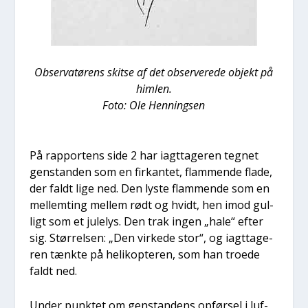
Obser­va­tø­rens skit­se af det obser­ve­re­de objekt på
him­len.
Foto: Ole Hen­nings­en
På rap­por­tens side 2 har iagt­ta­ge­ren teg­net
gen­stan­den som en fir­kan­tet, flam­men­de fla­de,
der faldt lige ned. Den lyste flam­men­de som en
mel­lem­ting mel­lem rødt og hvidt, hen imod gul­
ligt som et jule­lys. Den trak ingen „hale“ efter
sig. Stør­rel­sen: „Den vir­ke­de stor“, og iagt­ta­ge­
ren tænk­te på heli­kop­te­ren, som han tro­e­de
faldt ned.
Under punk­tet om gen­stan­dens opfør­sel i luf­