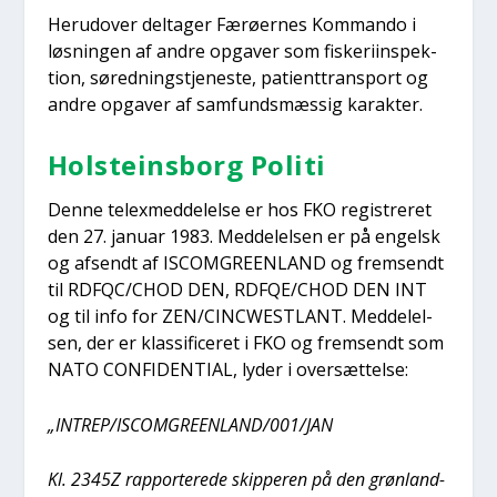
Her­u­d­over del­ta­ger Færø­er­nes Kom­man­do i
løs­nin­gen af andre opga­ver som fiske­ri­in­spek­
tion, søred­ning­s­tje­ne­ste, patient­trans­port og
andre opga­ver af sam­funds­mæs­sig karak­ter.
Holste­ins­borg Poli­ti
Den­ne tele­x­med­del­el­se er hos FKO regi­stre­ret
den 27. janu­ar 1983. Med­del­el­sen er på engelsk
og afsendt af ISCOMGREENLAND og frem­sendt
til RDFQC/CHOD DEN, RDFQE/CHOD DEN INT
og til info for ZEN/CINCWESTLANT. Med­del­el­
sen, der er klas­si­fi­ce­ret i FKO og frem­sendt som
NATO CONFIDENTIAL, lyder i over­sæt­tel­se:
„INTREP/ISCOMGREENLAND/001/JAN
Kl. 2345Z rap­por­te­re­de skip­pe­ren på den grøn­land­