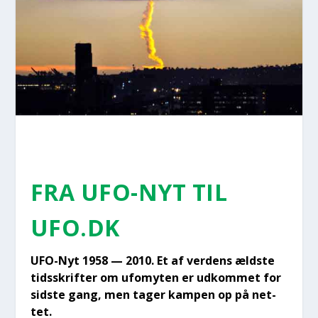
FRA UFO-NYT TIL
UFO.DK
UFO-Nyt 1958 — 2010. Et af ver­dens æld­ste
tids­skrif­ter om ufo­myten er udkom­met for
sid­ste gang, men tager kam­pen op på net­
tet.