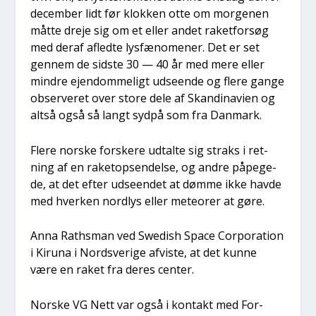
decem­ber lidt før klok­ken otte om mor­ge­nen
måt­te dre­je sig om et eller andet raket­for­søg
med der­af afled­te lys­fæ­no­me­ner. Det er set
gen­nem de sid­ste 30 — 40 år med mere eller
min­dre ejen­dom­me­ligt udse­en­de og fle­re gan­ge
obser­ve­ret over sto­re dele af Skan­di­navi­en og
alt­så også så langt syd­på som fra Dan­mark.
Fle­re nor­ske for­ske­re udtal­te sig straks i ret­
ning af en rake­top­sen­del­se, og andre påpe­ge­
de, at det efter udse­en­det at døm­me ikke hav­de
med hver­ken nord­lys eller mete­o­rer at gøre.
Anna Rat­hs­man ved Swe­dish Spa­ce Cor­pora­tion
i Kiru­na i Nord­s­ve­ri­ge afvi­ste, at det kun­ne
være en raket fra deres cen­ter.
Nor­ske VG Nett var også i kon­takt med For­