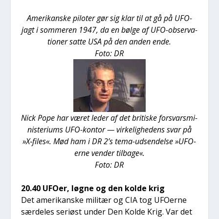
Ame­ri­kan­ske pilo­ter gør sig klar til at gå på UFO-
jagt i som­me­ren 1947, da en bøl­ge af UFO-obser­va­
tio­ner sat­te USA på den anden ende.
Foto: DR
Nick Pope har været leder af det bri­ti­ske for­svars­mi­
ni­ste­ri­ums UFO-kon­tor — vir­ke­lig­he­dens svar på
»X‑files«. Mød ham i DR 2’s tema-udsen­del­se »UFO­
er­ne ven­der til­ba­ge«.
Foto: DR
20.40 UFO­er, løg­ne og den kol­de krig
Det ame­ri­kan­ske mili­tær og CIA tog UFO­er­ne
sær­de­les seri­øst under Den Kol­de Krig. Var det