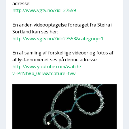
adres­se:
http://www.vgtv.no/?id=27559
En anden video­op­ta­gel­se fore­ta­get fra Steira i
Sort­land kan ses her:
http://www.vgtv.no/?id=27553&category=1
En af sam­ling af for­skel­li­ge video­er og fotos af
af lys­fæ­no­me­net ses på den­ne adres­se:
http://www.youtube.com/watch?
v=PrNh8b_0elw&feature=fvw