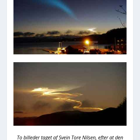
To bil­le­der taget af Sve­in Tore Nil­sen, efter at den