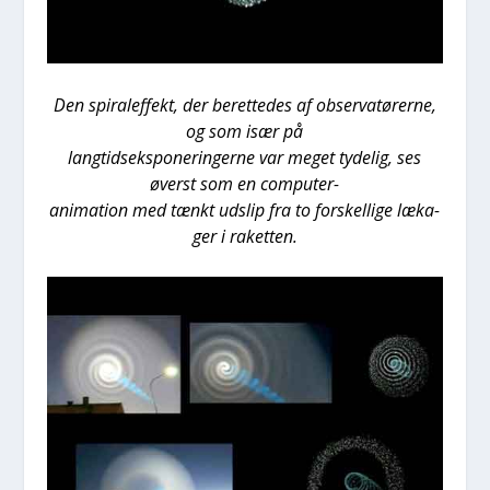
Den spira­l­ef­fekt, der beret­te­des af obser­va­tø­rer­ne,
og som især på
lang­tid­s­eks­po­ne­rin­ger­ne var meget tyde­lig, ses
øverst som en com­pu­ter-
ani­ma­tion med tænkt uds­lip fra to for­skel­li­ge læka­
ger i raket­ten.