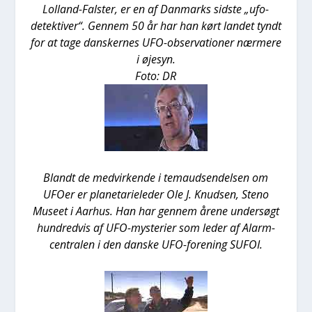
Lol­land-Fal­ster, er en af Dan­marks sid­ste „ufo-
detek­ti­ver“. Gen­nem 50 år har han kørt lan­det tyndt
for at tage dan­sker­nes UFO-obser­va­tio­ner nær­me­re
i øje­syn.
Foto: DR
Blandt de med­vir­ken­de i temaud­sen­del­sen om
UFO­er er pla­ne­ta­ri­e­le­der Ole J. Knud­sen, Steno
Muse­et i Aar­hus. Han har gen­nem åre­ne under­søgt
hund­red­vis af UFO-myste­ri­er som leder af Alarm­
cen­tra­len i den dan­ske UFO-for­e­ning SUFOI.