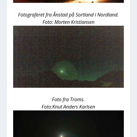
Foto­gra­fe­ret fra Ånstad på Sort­land i Nord­land.
Foto: Mor­ten Kri­sti­an­sen
Foto fra Troms.
Foto:Knut Anders Karl­sen