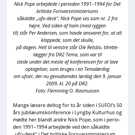
Nick Pope arbej­de­de i peri­o­den 1991–1994 for Det
bri­ti­ske For­svars­mi­ni­ste­ri­ums
såkald­te „ufo-desk“. Nick Pope ses som nr. 2 fra
høj­re. Ved siden af ham (med ryg­gen
til) står Per Ander­sen, som hav­de ansva­ret for, at alt
klap­pe­de, som det skul­le,
på dagen. Helt til ven­stre står Ole Rets­bo, til­ret­te­
læg­ger fra DR2 Tema, som var til
ste­de under det meste af kon­fe­ren­cen for at lave
opta­gel­ser, som bru­ges i en Temalør­dag
om ufo­er, der nu genud­sen­des lør­dag den 9. janu­ar
2009, kl. 20 på DR2.
Foto: Flem­m­ing O. Ras­mus­sen
Man­ge læse­re delt­og for to år siden i SUFOI’s 50
års jubilæum­s­kon­fe­ren­ce i Lyng­by Kul­tur­hus og
mød­te her blandt andre Nick Pope, som i peri­o­
den 1991–1994 arbej­de­de ved den såkald­te
„ufo-desk“ i Det bri­ti­ske For­svars­mi­ni­ste­ri­um.