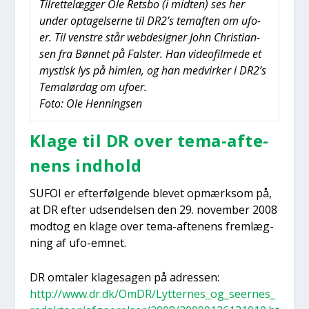
Til­ret­te­læg­ger Ole Rets­bo (i mid­ten) ses her
under opta­gel­ser­ne til DR2’s temaf­ten om ufo­
er. Til ven­stre står web­de­sig­ner John Chri­sti­an­
sen fra Bøn­net på Fal­ster. Han video­fil­me­de et
mystisk lys på him­len, og han med­vir­ker i DR2’s
Temalør­dag om ufo­er.
Foto: Ole Hen­nings­en
Kla­ge til DR over tema-afte­
nens ind­hold
SUFOI er efter­føl­gen­de ble­vet opmærk­som på,
at DR efter udsen­del­sen den 29. novem­ber 2008
modt­og en kla­ge over tema-afte­nens frem­læg­
ning af ufo-emnet.
DR omta­ler kla­ge­sa­gen på adres­sen:
http://www.dr.dk/OmDR/Lytternes_og_seernes_