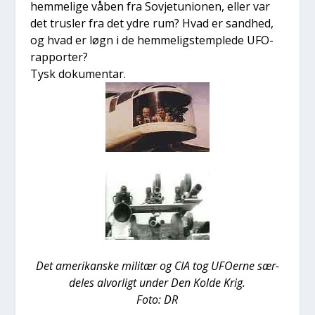
hem­me­li­ge våben fra Sov­je­tu­ni­o­nen, eller var
det trus­ler fra det ydre rum? Hvad er sand­hed,
og hvad er løgn i de hem­me­ligstemp­le­de UFO-
rap­por­ter?
Tysk doku­men­tar.
Det ame­ri­kan­ske mili­tær og CIA tog UFO­er­ne sær­
de­les alvor­ligt under Den Kol­de Krig.
Foto: DR