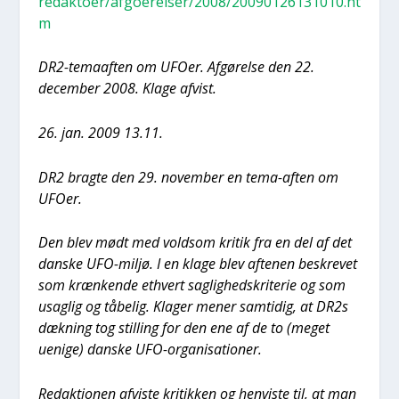
redaktoer/afgoerelser/2008/20090126131010.ht
m
DR2-temaaf­ten om UFO­er. Afgø­rel­se den 22.
decem­ber 2008. Kla­ge afvist.
26. jan. 2009 13.11.
DR2 brag­te den 29. novem­ber en tema-aften om
UFO­er.
Den blev mødt med vold­som kri­tik fra en del af det
dan­ske UFO-mil­jø. I en kla­ge blev afte­nen beskre­vet
som kræn­ken­de ethvert sag­lig­heds­kri­te­rie og som
usag­lig og tåbe­lig. Kla­ger mener sam­ti­dig, at DR2s
dæk­ning tog stil­ling for den ene af de to (meget
ueni­ge) dan­ske UFO-orga­ni­sa­tio­ner.
Redak­tio­nen afvi­ste kri­tik­ken og hen­vi­ste til, at man