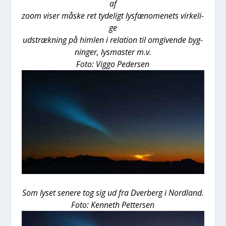
af
zoom viser måske ret tyde­ligt lys­fæ­no­me­nets vir­ke­li­
ge
udstræk­ning på him­len i rela­tion til omgi­ven­de byg-
nin­ger, lys­ma­ster m.v.
Foto: Vig­go Peder­sen
Som lyset sene­re tog sig ud fra Dver­berg i Nord­land.
Foto: Ken­neth Pet­ter­sen