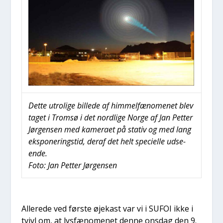
Det­te utro­li­ge bil­le­de af him­mel­fæ­no­me­net blev
taget i Trom­sø i det nord­li­ge Nor­ge af Jan Pet­ter
Jør­gen­sen med kame­ra­et på sta­tiv og med lang
eks­po­ne­rings­tid, der­af det helt spe­ci­el­le udse­
en­de.
Foto: Jan Pet­ter Jør­gen­sen
Alle­re­de ved før­ste øje­kast var vi i SUFOI ikke i
tvivl om, at lys­fæ­no­me­net den­ne ons­dag den 9.