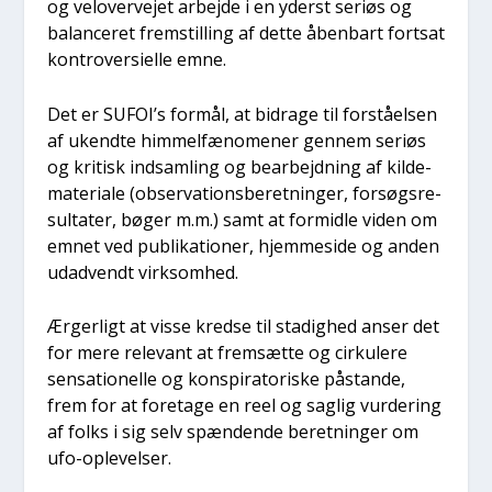
og velover­ve­jet arbej­de i en yderst seri­øs og
balan­ce­ret frem­stil­ling af det­te åben­bart fort­sat
kon­tro­ver­si­el­le emne.
Det er SUFOI’s for­mål, at bidra­ge til for­stå­el­sen
af ukend­te him­mel­fæ­no­me­ner gen­nem seri­øs
og kri­tisk ind­sam­ling og bear­bejd­ning af kil­de­
ma­te­ri­a­le (obser­va­tions­be­ret­nin­ger, for­søgs­re­
sul­ta­ter, bøger m.m.) samt at for­mid­le viden om
emnet ved publi­ka­tio­ner, hjem­mesi­de og anden
udad­vendt virk­som­hed.
Ærger­ligt at vis­se kred­se til sta­dig­hed anser det
for mere rele­vant at frem­sæt­te og cir­ku­le­re
sen­sa­tio­nel­le og kon­spira­to­ri­ske påstan­de,
frem for at fore­ta­ge en reel og sag­lig vur­de­ring
af folks i sig selv spæn­den­de beret­nin­ger om
ufo-ople­vel­ser.