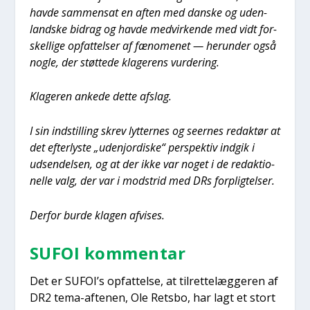
hav­de sam­men­sat en aften med dan­ske og uden­
land­ske bidrag og hav­de med­vir­ken­de med vidt for­
skel­li­ge opfat­tel­ser af fæno­me­net — her­un­der også
nog­le, der støt­te­de kla­ge­rens vur­de­ring.
Kla­ge­ren anke­de det­te afslag.
I sin indstil­ling skrev lyt­ter­nes og seer­nes redak­tør at
det efter­ly­ste „udenjor­di­ske“ per­spek­tiv ind­gik i
udsen­del­sen, og at der ikke var noget i de redak­tio­
nel­le valg, der var i mod­strid med DRs for­plig­tel­ser.
Der­for bur­de kla­gen afvi­ses.
SUFOI kom­men­tar
Det er SUFOI’s opfat­tel­se, at til­ret­te­læg­ge­ren af
DR2 tema-afte­nen, Ole Rets­bo, har lagt et stort