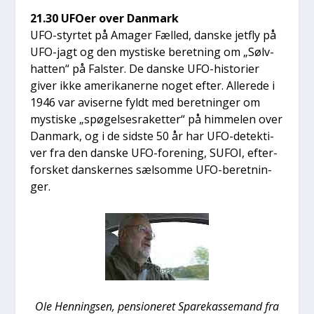
21.30 UFO­er over Dan­mark
UFO-styr­tet på Ama­ger Fæl­led, dan­ske jet­fly på
UFO-jagt og den mysti­ske beret­ning om „Sølv­
hat­ten“ på Fal­ster. De dan­ske UFO-histo­ri­er
giver ikke ame­ri­ka­ner­ne noget efter. Alle­re­de i
1946 var avi­ser­ne fyldt med beret­nin­ger om
mysti­ske „spø­gel­ses­ra­ket­ter“ på him­me­len over
Dan­mark, og i de sid­ste 50 år har UFO-detek­ti­
ver fra den dan­ske UFO-for­e­ning, SUFOI, efter­
for­sket dan­sker­nes sæl­som­me UFO-beret­nin­
ger.
Ole Hen­nings­en, pen­sio­ne­ret Spa­re­kas­se­mand fra