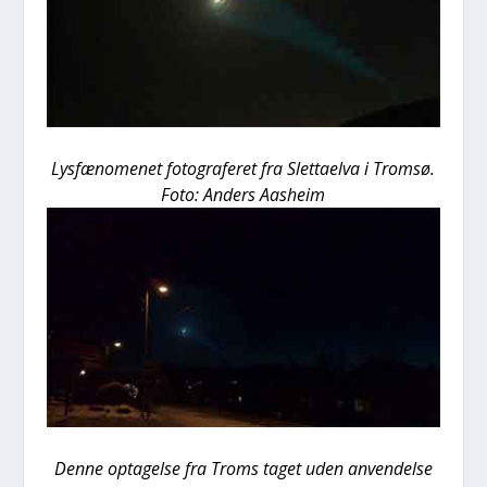
Lys­fæ­no­me­net foto­gra­fe­ret fra Slet­ta­elva i Trom­sø.
Foto: Anders Aas­heim
Den­ne opta­gel­se fra Troms taget uden anven­del­se