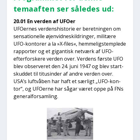
temaaf­ten ser såle­des ud:
20.01 En ver­den af UFO­er
UFO­er­nes ver­dens­hi­sto­rie er beret­nin­gen om
sen­sa­tio­nel­le øjen­vid­neskil­drin­ger, mili­tæ­re
UFO-kon­to­rer a la »X‑files«, hem­me­ligstemp­le­de
rap­por­ter og et gigan­tisk net­værk af UFO-
efter­for­ske­re ver­den over. Ver­dens før­ste UFO
blev obser­ve­ret den 24. juni 1947 og blev start­
skud­det til titu­sin­der af andre ver­den over.
USA’s luft­vå­ben har haft et sær­ligt „UFO-kon­
tor“, og UFO­er­ne har sågar været oppe på FNs
gene­ral­for­sam­ling.