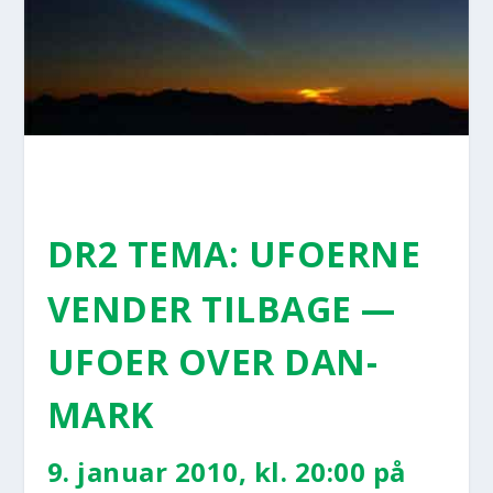
DR2 TEMA: UFO­ER­NE
VEN­DER TIL­BA­GE —
UFO­ER OVER DAN­
MARK
9. janu­ar 2010, kl. 20:00 på