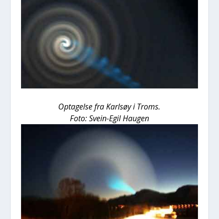
Opta­gel­se fra Karl­søy i Troms.
Foto: Sve­in-Egil Hau­gen