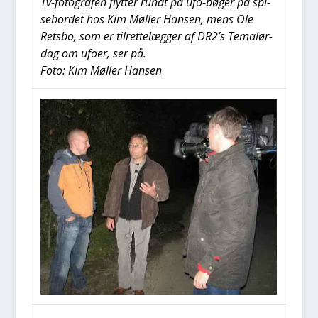
Tv-foto­gra­fen flyt­ter rundt på ufo-bøger på spi­
se­bor­det hos Kim Møl­ler Han­sen, mens Ole
Rets­bo, som er til­ret­te­læg­ger af DR2’s Temalør­
dag om ufo­er, ser på.
Foto: Kim Møl­ler Han­sen