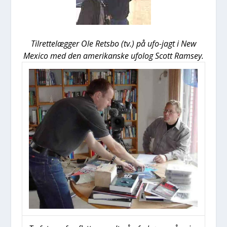
Til­ret­te­læg­ger Ole Rets­bo (tv.) på ufo-jagt i New
Mexi­co med den ame­ri­kan­ske ufo­log Scott Ram­sey.