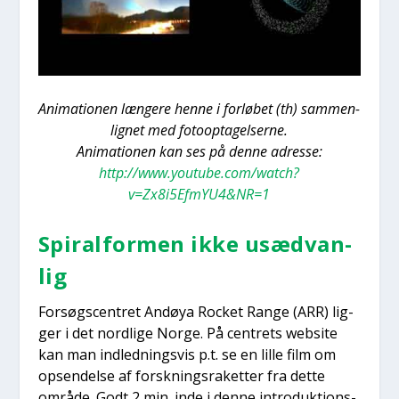
Ani­ma­tio­nen læn­ge­re hen­ne i for­lø­bet (th) sam­men­
lig­net med foto­op­ta­gel­ser­ne.
Ani­ma­tio­nen kan ses på den­ne adres­se:
http://www.youtube.com/watch?
v=Zx8i5EfmYU4&NR=1
Spiral­for­men ikke usæd­van­
lig
For­søgs­cen­tret Andøya Rock­et Ran­ge (ARR) lig­
ger i det nord­li­ge Nor­ge. På cen­trets web­s­i­te
kan man ind­led­nings­vis p.t. se en lil­le film om
opsen­del­se af forsk­nings­ra­ket­ter fra det­te
områ­de. Godt 2 min. inde i den­ne intro­duk­tions­