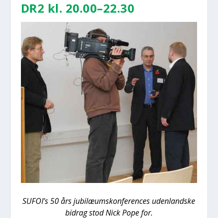
DR2 kl. 20.00–22.30
SUFOI’s 50 års jubilæum­s­kon­fe­ren­ces uden­land­ske
bidrag stod Nick Pope for.