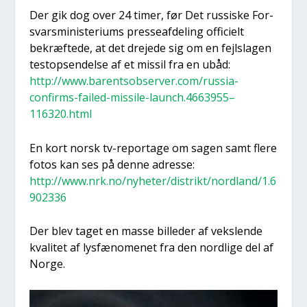
Der gik dog over 24 timer, før Det rus­si­ske For­
svars­mi­ni­ste­ri­ums pres­se­af­de­ling offi­ci­elt
bekræf­te­de, at det dre­je­de sig om en fejl­sla­gen
testop­sen­del­se af et mis­sil fra en ubåd:
http://www.barentsobserver.com/russia-
confirms-failed-missile-launch.4663955–
116320.html
En kort norsk tv-repor­ta­ge om sagen samt fle­re
fotos kan ses på den­ne adres­se:
http://www.nrk.no/nyheter/distrikt/nordland/1.6
902336
Der blev taget en mas­se bil­le­der af veks­len­de
kva­li­tet af lys­fæ­no­me­net fra den nord­li­ge del af
Nor­ge.