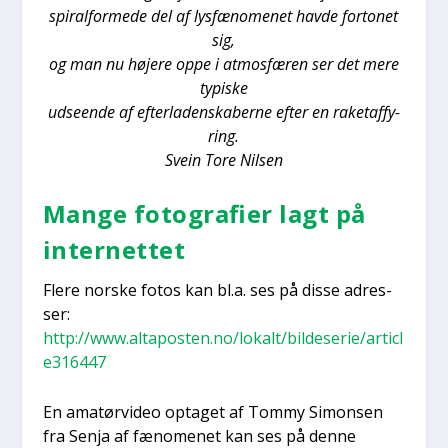
spiral­for­me­de del af lys­fæ­no­me­net hav­de for­to­net
sig,
og man nu høje­re oppe i atmos­fæ­ren ser det mere
typi­ske
udse­en­de af efter­la­den­ska­ber­ne efter en raket­af­fy­
ring.
Sve­in Tore Nil­sen
Man­ge foto­gra­fi­er lagt på
inter­net­tet
Fle­re nor­ske fotos kan bl.a. ses på dis­se adres­
ser:
http://www.altaposten.no/lokalt/bildeserie/articl
e316447
En ama­tør­vi­deo opta­get af Tom­my Simon­sen
fra Senja af fæno­me­net kan ses på den­ne