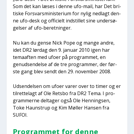
Som det kan læses i den­ne ufo-mail, har Det bri­
ti­ske For­svars­mi­ni­ste­ri­um for nylig ned­lagt den­
ne ufo-desk og offi­ci­elt indstil­let sine under­sø­
gel­ser af ufo-beret­nin­ger.
Nu kan du gen­se Nick Pope og man­ge andre,
idet DR2 lør­dag den 9. janu­ar 2010 igen har
temaaf­ten med ufo­er på pro­gram­met, en
genud­sen­del­se af de tre pro­gram­mer, der før­
ste gang blev sendt den 29. novem­ber 2008.
Udsen­del­sen om ufo­er varer over to timer og er
til­ret­telagt af Ole Rets­bo fra DR2 Tema. I pro­
gram­mer­ne del­ta­ger også Ole Hen­nings­en,
Toke Haun­strup og Kim Møl­ler Han­sen fra
SUFOI.
Pro­gram­met for den­ne