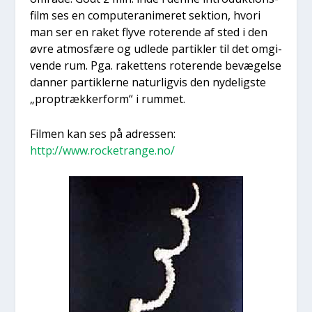
film ses en com­pu­te­rani­me­ret sek­tion, hvori
man ser en raket fly­ve rote­ren­de af sted i den
øvre atmos­fæ­re og udle­de par­tik­ler til det omgi­
ven­de rum. Pga. raket­tens rote­ren­de bevæ­gel­se
dan­ner par­tik­ler­ne natur­lig­vis den nyde­lig­ste
„pro­p­træk­ker­form“ i rum­met.
Fil­men kan ses på adres­sen:
http://www.rocketrange.no/