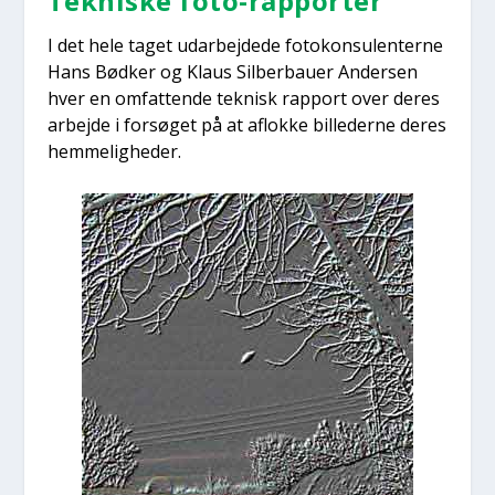
Tek­ni­ske foto-rap­por­ter
I det hele taget udar­bej­de­de foto­kon­su­len­ter­ne
Hans Bød­ker og Klaus Sil­ber­bau­er Ander­sen
hver en omfat­ten­de tek­nisk rap­port over deres
arbej­de i for­sø­get på at aflok­ke bil­le­der­ne deres
hem­me­lig­he­der.