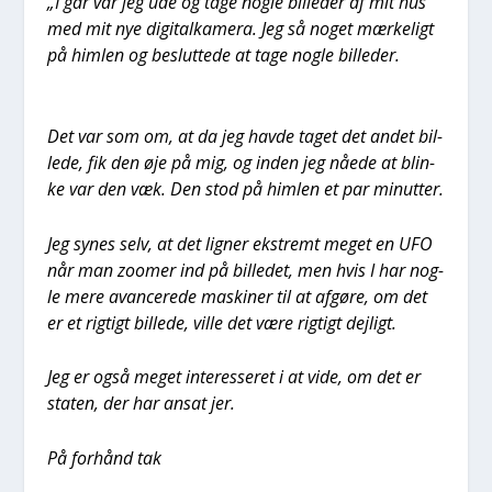
„I går var jeg ude og tage nog­le bil­le­der af mit hus
med mit nye digi­tal­ka­me­ra. Jeg så noget mær­ke­ligt
på him­len og beslut­te­de at tage nog­le bil­le­der.
Det var som om, at da jeg hav­de taget det andet bil­
le­de, fik den øje på mig, og inden jeg nåe­de at blin­
ke var den væk. Den stod på him­len et par minut­ter.
Jeg synes selv, at det lig­ner ekstremt meget en UFO
når man zoo­mer ind på bil­le­det, men hvis I har nog­
le mere avan­ce­re­de maski­ner til at afgø­re, om det
er et rig­tigt bil­le­de, vil­le det være rig­tigt dej­ligt.
Jeg er også meget inter­es­se­ret i at vide, om det er
sta­ten, der har ansat jer.
På for­hånd tak