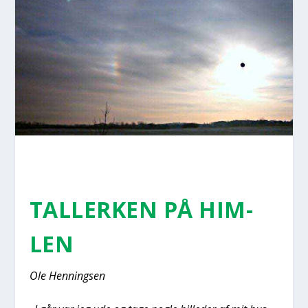
TAL­LER­KEN PÅ HIM­
LEN
Ole Hen­nings­en