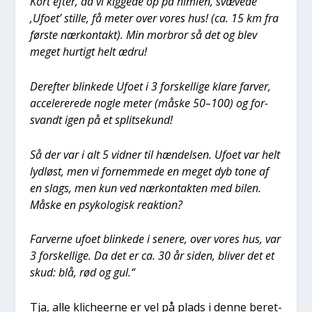
Kort efter, da vi kig­ge­de op på him­len, svæ­ve­de
‚Ufo­et’ stil­le, få meter over vores hus! (ca. 15 km fra
før­ste nær­kon­takt). Min mor­bror så det og blev
meget hur­tigt helt ædru!
Der­ef­ter blin­ke­de Ufo­et i 3 for­skel­li­ge kla­re far­ver,
acce­le­re­re­de nog­le meter (måske 50–100) og for­
svandt igen på et split­se­kund!
Så der var i alt 5 vid­ner til hæn­del­sen. Ufo­et var helt
lyd­løst, men vi for­nem­me­de en meget dyb tone af
en slags, men kun ved nær­kon­tak­ten med bilen.
Måske en psy­ko­lo­gisk reak­tion?
Far­ver­ne ufo­et blin­ke­de i sene­re, over vores hus, var
3 for­skel­li­ge. Da det er ca. 30 år siden, bli­ver det et
skud: blå, rød og gul.“
Tja, alle kli­che­er­ne er vel på plads i den­ne beret­