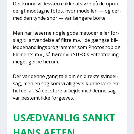
Det kun­ne vi desvær­re ikke afslø­re på de oprin­
de­ligt mod­tag­ne fotos, hvor model­len — og der­
med den tyn­de snor — var læn­ge­re bor­te.
Men har læser­ne nog­le gode meto­der eller for­
slag til anven­del­se af fil­tre m.v. i de gængse bil­
led­be­hand­lings­pro­gram­mer som Pho­tos­hop og
Ele­ments m.v., så hører vi i SUFOIs Foto­af­de­ling
meget ger­ne her­om.
Der var den­ne gang tale om en direk­te svin­del-
sag, men en sag som vi alli­ge­vel kun­ne lære en
hel del af. Så det sto­re arbej­de med den­ne sag
var bestemt ikke for­gæ­ves.
USÆD­VAN­LIG SANKT
HANS AFTEN