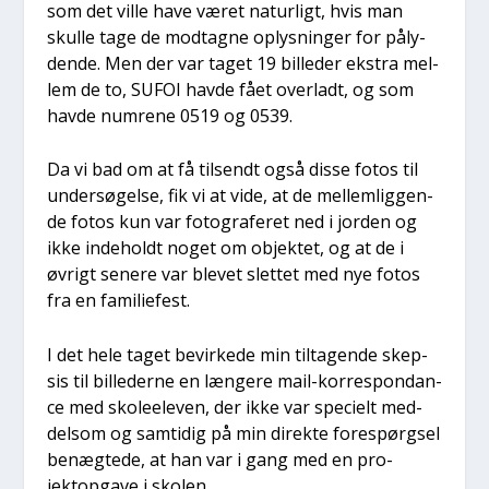
som det vil­le have været natur­ligt, hvis man
skul­le tage de mod­tag­ne oplys­nin­ger for påly­
den­de. Men der var taget 19 bil­le­der ekstra mel­
lem de to, SUFOI hav­de fået over­ladt, og som
hav­de num­re­ne 0519 og 0539.
Da vi bad om at få til­sendt også dis­se fotos til
under­sø­gel­se, fik vi at vide, at de mel­lem­lig­gen­
de fotos kun var foto­gra­fe­ret ned i jor­den og
ikke inde­holdt noget om objek­tet, og at de i
øvrigt sene­re var ble­vet slet­tet med nye fotos
fra en fami­lie­fest.
I det hele taget bevir­ke­de min til­ta­gen­de skep­
sis til bil­le­der­ne en læn­ge­re mail-kor­re­spon­dan­
ce med sko­le­e­le­ven, der ikke var spe­ci­elt med­
del­som og sam­ti­dig på min direk­te fore­spørgsel
benæg­te­de, at han var i gang med en pro­
jektop­ga­ve i sko­len.