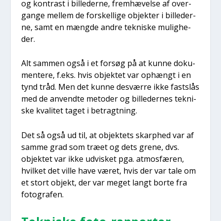
og kon­trast i bil­le­der­ne, frem­hæ­vel­se af over­
gan­ge mel­lem de for­skel­li­ge objek­ter i bil­le­der­
ne, samt en mæng­de andre tek­ni­ske mulig­he­
der.
Alt sam­men også i et for­søg på at kun­ne doku­
men­te­re, f.eks. hvis objek­tet var ophængt i en
tynd tråd. Men det kun­ne desvær­re ikke fast­slås
med de anvend­te meto­der og bil­le­der­nes tek­ni­
ske kva­li­tet taget i betragt­ning.
Det så også ud til, at objek­tets skarp­hed var af
sam­me grad som træ­et og dets gre­ne, dvs.
objek­tet var ikke udvi­sket pga. atmos­fæ­ren,
hvil­ket det vil­le have været, hvis der var tale om
et stort objekt, der var meget langt bor­te fra
foto­gra­fen.