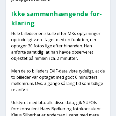
Ikke sam­men­hæn­gen­de for­
kla­ring
Hele bil­led­se­ri­en skul­le efter MKs oplys­nin­ger
oprin­de­ligt være taget med en funk­tion, der
opta­ger 30 fotos lige efter hin­an­den. Han
anfør­te sam­ti­dig, at han hav­de obser­ve­ret
objek­tet på him­len i ca. 2 minut­ter.
Men de to bil­le­ders EXIF-data viste tyde­ligt, at de
to bil­le­der var opta­get med godt 6 minut­ters
mel­lem­rum. Dvs. 3 gan­ge så lang tid som tid­li­ge­
re anført.
Udsty­ret med bl.a. alle dis­se data, gik SUFOIs
foto­kon­su­lent Hans Bød­ker og foto­kon­su­lent
Klaus Sil­ber­bau­er Ander­sen i gang med mere