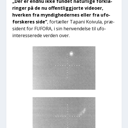
„Der er end­nu ikke fun­det natur­li­ge for­kla­
rin­ger på de nu offent­lig­gjor­te video­er,
hver­ken fra myn­dig­he­der­nes eller fra ufo-
for­ske­res side“
, for­tæl­ler Tapa­ni Koi­vu­la, præ­
si­dent for FUFORA, i sin hen­ven­del­se til ufo-
inter­es­se­re­de ver­den over.