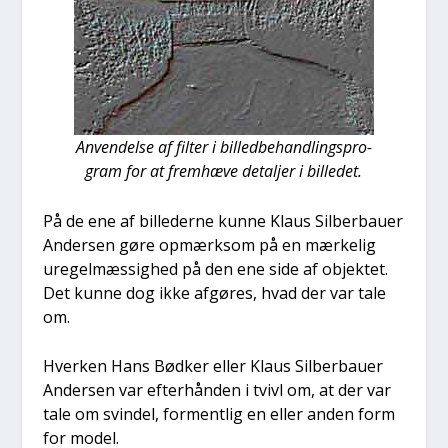
Anven­del­se af fil­ter i bil­led­be­hand­lings­pro-
gram for at frem­hæ­ve detal­jer i bil­le­det.
På de ene af bil­le­der­ne kun­ne Klaus Sil­ber­bau­er
Ander­sen gøre opmærk­som på en mær­ke­lig
ure­gel­mæs­sig­hed på den ene side af objek­tet.
Det kun­ne dog ikke afgø­res, hvad der var tale
om.
Hver­ken Hans Bød­ker eller Klaus Sil­ber­bau­er
Ander­sen var efter­hån­den i tvivl om, at der var
tale om svin­del, for­ment­lig en eller anden form
for model.