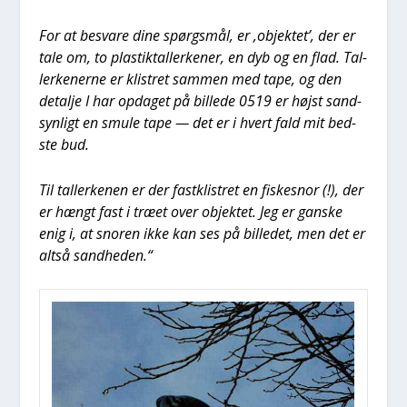
For at besva­re dine spørgs­mål, er ‚objek­tet’, der er
tale om, to pla­stik­tal­ler­ke­ner, en dyb og en flad. Tal­
ler­ke­ner­ne er kli­stret sam­men med tape, og den
detal­je I har opda­get på bil­le­de 0519 er højst sand­
syn­ligt en smu­le tape — det er i hvert fald mit bed­
ste bud.
Til tal­ler­ke­nen er der fast­kli­stret en fiskes­nor (!), der
er hængt fast i træ­et over objek­tet. Jeg er gan­ske
enig i, at snoren ikke kan ses på bil­le­det, men det er
alt­så sand­he­den.“