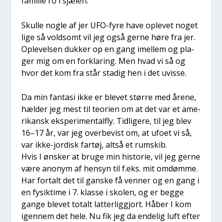
fami­lie ro i sjæ­len.
Skul­le nog­le af jer UFO-fyre have ople­vet noget
lige så vold­somt vil jeg også ger­ne høre fra jer.
Ople­vel­sen duk­ker op en gang imel­lem og pla­
ger mig om en for­kla­ring. Men hvad vi så og
hvor det kom fra står sta­dig hen i det uvis­se.
Da min fan­ta­si ikke er ble­vet stør­re med åre­ne,
hæl­der jeg mest til teo­ri­en om at det var et ame­
ri­kansk eks­pe­ri­men­tal­fly. Tid­li­ge­re, til jeg blev
16–17 år, var jeg over­be­vist om, at ufo­et vi så,
var ikke-jor­disk far­tøj, alt­så et rum­skib.
Hvis I ønsker at bru­ge min histo­rie, vil jeg ger­ne
være ano­nym af hen­syn til f.eks. mit omdøm­me.
Har for­talt det til gan­ske få ven­ner og en gang i
en fysik­ti­me i 7. klas­se i sko­len, og er beg­ge
gan­ge ble­vet totalt lat­ter­lig­gjort. Håber I kom
igen­nem det hele. Nu fik jeg da ende­lig luft efter