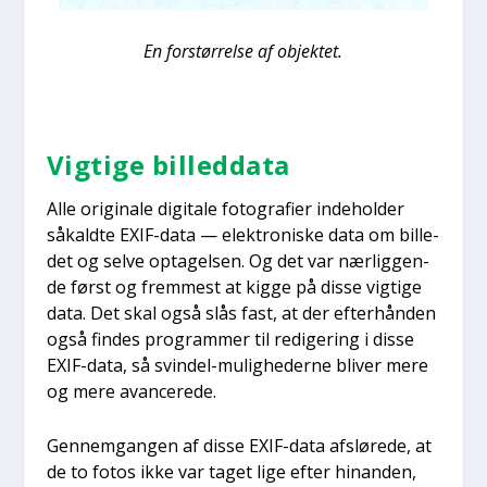
En for­stør­rel­se af objek­tet.
Vig­ti­ge bil­led­da­ta
Alle ori­gi­na­le digi­ta­le foto­gra­fi­er inde­hol­der
såkald­te EXIF-data — elek­tro­ni­ske data om bil­le­
det og sel­ve opta­gel­sen. Og det var nær­lig­gen­
de først og frem­mest at kig­ge på dis­se vig­ti­ge
data. Det skal også slås fast, at der efter­hån­den
også fin­des pro­gram­mer til redi­ge­ring i dis­se
EXIF-data, så svin­del-mulig­he­der­ne bli­ver mere
og mere avan­ce­re­de.
Gen­nem­gan­gen af dis­se EXIF-data afslø­re­de, at
de to fotos ikke var taget lige efter hin­an­den,