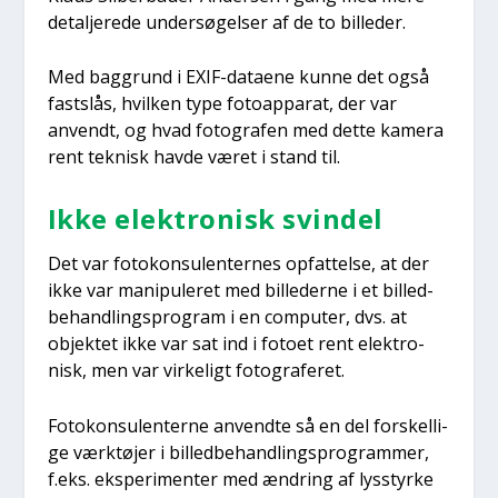
detal­je­re­de under­sø­gel­ser af de to bil­le­der.
Med bag­grund i EXIF-data­e­ne kun­ne det også
fast­slås, hvil­ken type foto­ap­pa­rat, der var
anvendt, og hvad foto­gra­fen med det­te kame­ra
rent tek­nisk hav­de været i stand til.
Ikke elek­tro­nisk svin­del
Det var foto­kon­su­len­ter­nes opfat­tel­se, at der
ikke var mani­p­u­le­ret med bil­le­der­ne i et bil­led­
be­hand­lings­pro­gram i en com­pu­ter, dvs. at
objek­tet ikke var sat ind i foto­et rent elek­tro­
nisk, men var vir­ke­ligt foto­gra­fe­ret.
Foto­kon­su­len­ter­ne anvend­te så en del for­skel­li­
ge værk­tø­jer i bil­led­be­hand­lings­pro­gram­mer,
f.eks. eks­pe­ri­men­ter med ændring af lys­styr­ke