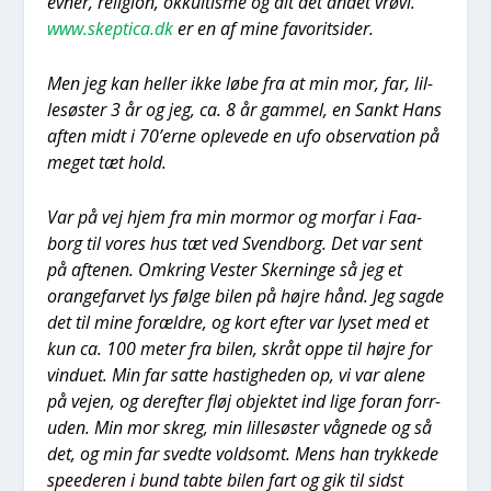
evner, reli­gion, okkul­tis­me og alt det andet vrøvl.
www.skeptica.dk
er en af mine favo­rit­si­der.
Men jeg kan hel­ler ikke løbe fra at min mor, far, lil­
le­sø­ster 3 år og jeg, ca. 8 år gam­mel, en Sankt Hans
aften midt i 70’erne ople­ve­de en ufo obser­va­tion på
meget tæt hold.
Var på vej hjem fra min mor­mor og mor­far i Faa­
borg til vores hus tæt ved Svend­borg. Det var sent
på afte­nen. Omkring Vester Sker­nin­ge så jeg et
oran­ge­far­vet lys føl­ge bilen på høj­re hånd. Jeg sag­de
det til mine for­æl­dre, og kort efter var lyset med et
kun ca. 100 meter fra bilen, skråt oppe til høj­re for
vin­du­et. Min far sat­te hastig­he­den op, vi var ale­ne
på vej­en, og der­ef­ter fløj objek­tet ind lige for­an for­r­
u­den. Min mor skreg, min lil­le­sø­ster våg­ne­de og så
det, og min far sved­te vold­somt. Mens han tryk­ke­de
spe­e­de­ren i bund tab­te bilen fart og gik til sidst