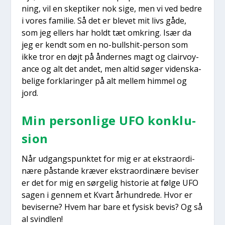
ning, vil en skep­ti­ker nok sige, men vi ved bed­re
i vores fami­lie. Så det er ble­vet mit livs gåde,
som jeg ellers har holdt tæt omkring. Især da
jeg er kendt som en no-bulls­hit-per­son som
ikke tror en døjt på ånder­nes magt og clair­voy­
an­ce og alt det andet, men altid søger viden­ska­
be­li­ge for­kla­rin­ger på alt mel­lem him­mel og
jord.
Min per­son­li­ge UFO kon­klu­
sion
Når udgangs­punk­tet for mig er at ekstra­or­di­
næ­re påstan­de kræ­ver ekstra­or­di­næ­re bevi­ser
er det for mig en sør­ge­lig histo­rie at føl­ge UFO
sagen i gen­nem et Kvart århund­re­de. Hvor er
bevi­ser­ne? Hvem har bare et fysisk bevis? Og så
al svind­len!