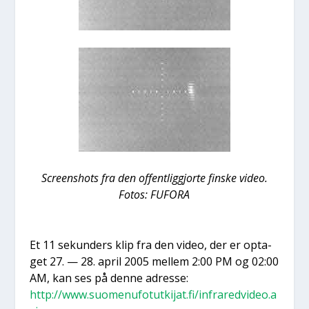
Scre­ens­hots fra den offent­lig­gjor­te fin­ske video.
Fotos: FUFORA
Et 11 sekun­ders klip fra den video, der er opta­
get 27. — 28. april 2005 mel­lem 2:00 PM og 02:00
AM, kan ses på den­ne adres­se:
http://www.suomenufotutkijat.fi/infraredvideo.a