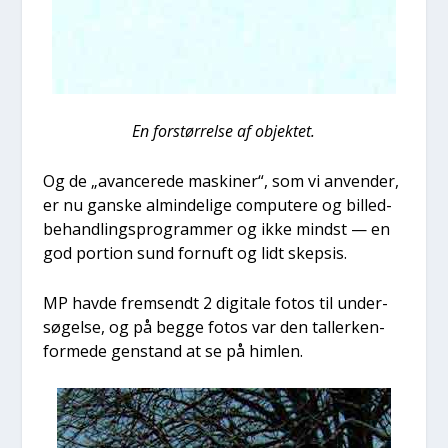
En for­stør­rel­se af objek­tet.
Og de „avan­ce­re­de maski­ner“, som vi anven­der,
er nu gan­ske almin­de­li­ge com­pu­te­re og bil­led­
be­hand­lings­pro­gram­mer og ikke mindst — en
god por­tion sund for­nuft og lidt skep­sis.
MP hav­de frem­sendt 2 digi­ta­le fotos til under­
sø­gel­se, og på beg­ge fotos var den tal­ler­ken­
for­me­de gen­stand at se på him­len.