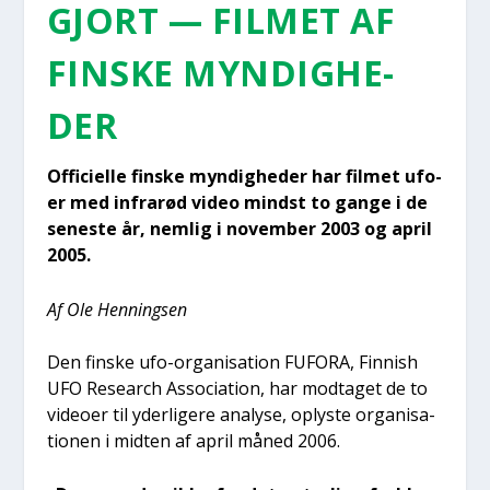
GJORT — FIL­MET AF
FIN­SKE MYN­DIG­HE­
DER
Offi­ci­el­le fin­ske myn­dig­he­der har fil­met ufo­
er med infrarød video mindst to gan­ge i de
sene­ste år, nem­lig i novem­ber 2003 og april
2005.
Af Ole Hen­nings­en
Den fin­ske ufo-orga­ni­sa­tion FUFORA, Fin­nish
UFO Research Asso­ci­a­tion, har mod­ta­get de to
video­er til yder­li­ge­re ana­ly­se, oply­ste orga­ni­sa­
tio­nen i mid­ten af april måned 2006.