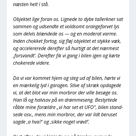
næsten helt i stå.
Objek­tet lige for­an os. Lig­ne­de to dybe tal­ler­k­ner sat
sam­men og udsend­te et vold­somt oran­ge­far­vet lys
som del­vis blæn­de­de os — og en mode­rat var­me.
Inden chok­ket for­tog, sig fløj objek­tet et styk­ke væk,
og acce­le­re­re­de der­ef­ter så hur­tigt at det nær­mest
‚for­svandt’. Der­ef­ter fik vi gang i bilen igen og kør­te
cho­ke­re­de vide­re.
Da vi var kom­met hjem og steg ud af bilen, hør­te vi
en mær­ke­lig lyd i gara­gen. Sti­ve af skræk opda­ge­de
vi, at det blot var min mor­bror der vil­le besø­ge os.
Han lå og halvsov på en drøm­me­seng. Bestyr­te­de
råb­te mine for­æl­dre „vi har set et UFO“, bilen stand­
se­de osv., mens min mor­bror, der var lidt beru­set
sag­de ‚a hva?’ og ‚sik­ke noget vrøvl!’.