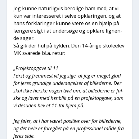
Jeg kun­ne natur­lig­vis bero­li­ge ham med, at vi
kun var inter­es­se­ret i sel­ve opkla­rin­gen, og at
hans for­kla­rin­ger kun­ne være os en hjælp på
læn­ge­re sigt i at under­sø­ge og opkla­re lig­nen­
de sager.
Så gik der hul på byl­den. Den 14-åri­ge sko­le­e­lev
MK sva­re­de bl.a. retur:
„Pro­jektop­ga­ve til 11
Først og frem­mest vil jeg sige, at jeg er meget glad
for jeres grun­di­ge under­sø­gel­ser af bil­le­der­ne. Der
skal ikke her­ske nogen tvivl om, at bil­le­der­ne er fal­
ske og lavet med hen­blik på en pro­jektop­ga­ve, som
vi des­u­den hev et 11-tal hjem på.
Jeg føler, at I har været posi­ti­ve over for bil­le­der­ne,
og det hele er fore­gå­et på en pro­fes­sio­nel måde fra
jeres side.