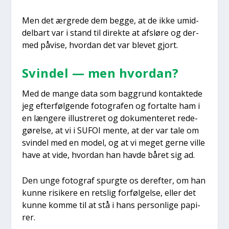
Men det ærg­re­de dem beg­ge, at de ikke umid­
del­bart var i stand til direk­te at afslø­re og der­
med påvi­se, hvor­dan det var ble­vet gjort.
Svin­del — men hvor­dan?
Med de man­ge data som bag­grund kon­tak­te­de
jeg efter­føl­gen­de foto­gra­fen og for­tal­te ham i
en læn­ge­re illu­stre­ret og doku­men­te­ret rede­
gø­rel­se, at vi i SUFOI men­te, at der var tale om
svin­del med en model, og at vi meget ger­ne vil­le
have at vide, hvor­dan han hav­de båret sig ad.
Den unge foto­graf spurg­te os der­ef­ter, om han
kun­ne risi­ke­re en rets­lig for­føl­gel­se, eller det
kun­ne kom­me til at stå i hans per­son­li­ge papi­
rer.