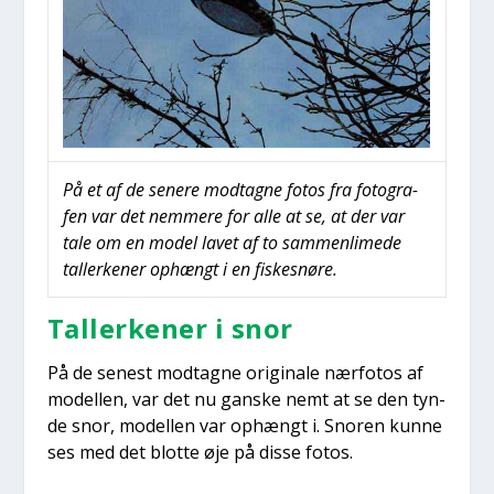
På et af de sene­re mod­tag­ne fotos fra foto­gra­
fen var det nem­me­re for alle at se, at der var
tale om en model lavet af to sam­men­li­me­de
tal­ler­ke­ner ophængt i en fiskes­nø­re.
Tal­ler­ke­ner i snor
På de sene­st mod­tag­ne ori­gi­na­le nær­fo­tos af
model­len, var det nu gan­ske nemt at se den tyn­
de snor, model­len var ophængt i. Snoren kun­ne
ses med det blot­te øje på dis­se fotos.