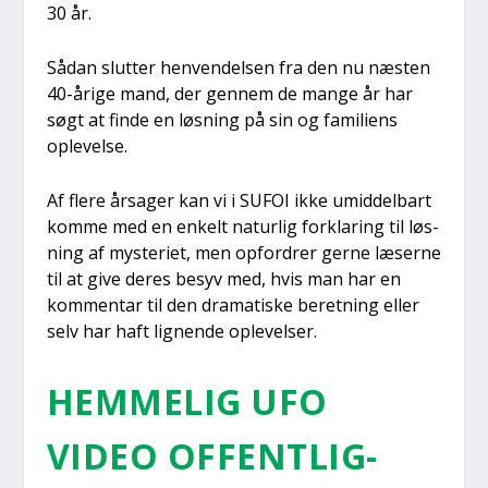
30 år.
Sådan slut­ter hen­ven­del­sen fra den nu næsten
40-åri­ge mand, der gen­nem de man­ge år har
søgt at fin­de en løs­ning på sin og fami­li­ens
ople­vel­se.
Af fle­re årsa­ger kan vi i SUFOI ikke umid­del­bart
kom­me med en enkelt natur­lig for­kla­ring til løs­
ning af myste­ri­et, men opfor­drer ger­ne læser­ne
til at give deres besyv med, hvis man har en
kom­men­tar til den dra­ma­ti­ske beret­ning eller
selv har haft lig­nen­de ople­vel­ser.
HEM­ME­LIG UFO
VIDEO OFFENT­LIG­