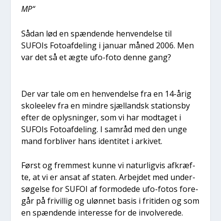
MP“
Sådan lød en spæn­den­de hen­ven­del­se til
SUFOIs Foto­af­de­ling i janu­ar måned 2006. Men
var det så et ægte ufo-foto den­ne gang?
Der var tale om en hen­ven­del­se fra en 14-årig
sko­le­e­lev fra en min­dre sjæl­land­sk sta­tions­by
efter de oplys­nin­ger, som vi har mod­ta­get i
SUFOIs Foto­af­de­ling. I sam­råd med den unge
mand for­bli­ver hans iden­ti­tet i arki­vet.
Først og frem­mest kun­ne vi natur­lig­vis afkræf­
te, at vi er ansat af sta­ten. Arbej­det med under­
sø­gel­se for SUFOI af for­mode­de ufo-fotos fore­
går på fri­vil­lig og uløn­net basis i fri­ti­den og som
en spæn­den­de inter­es­se for de invol­ve­re­de.