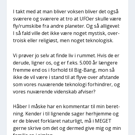
I takt med at man bli­ver vok­sen bli­ver det også
svæ­re­re og svæ­re­re at tro at UFO­er skul­le være
fly/rumskibe fra andre pla­ne­ter. Og så alli­ge­vel:
I så fald vil­le det ikke være noget mystisk, over­
troisk eller reli­gi­øst, men noget tek­no­lo­gisk.
Vi prø­ver jo selv at fin­de liv i rum­met. Hvis de er
der­u­de, lig­ner os, og er f.eks. 5.000 år læn­ge­re
frem­me end os i for­hold til Big-Bang, mon så
ikke de vil være i stand til at fly­ve over afstan­de
som vores nuvæ­ren­de tek­no­lo­gi for­hin­drer, og
vores nuvæ­ren­de viden­skab afvi­ser?
Håber I måske har en kom­men­tar til min beret­
ning. Ken­der i til lig­nen­de sager her­hjem­me og
er de ble­vet for­kla­ret natur­ligt, må i MEGET
ger­ne skri­ve om det og der­med give mig og min