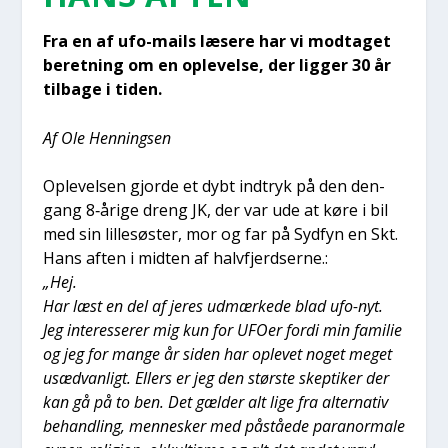
Fra en af ufo-mails læse­re har vi mod­ta­get
beret­ning om en ople­vel­se, der lig­ger 30 år
til­ba­ge i tiden.
Af Ole Hen­nings­en
Ople­vel­sen gjor­de et dybt ind­tryk på den den­
gang 8‑årige dreng JK, der var ude at køre i bil
med sin lil­le­sø­ster, mor og far på Syd­fyn en Skt.
Hans aften i mid­ten af halvfjerd­ser­ne.:
„Hej.
Har læst en del af jeres udmær­ke­de blad ufo-nyt.
Jeg inter­es­se­rer mig kun for UFO­er for­di min fami­lie
og jeg for man­ge år siden har ople­vet noget meget
usæd­van­ligt. Ellers er jeg den stør­ste skep­ti­ker der
kan gå på to ben. Det gæl­der alt lige fra alter­na­tiv
behand­ling, men­ne­sker med påstå­e­de para­nor­ma­le