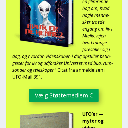
en glim­ren­de
bog om, hvad
nog­le men­ne­
sker tro­e­de
engang om liv i
Mæl­ke­vej­en,
hvad man­ge
fore­stil­ler sig i
dag, og hvor­dan viden­ska­ben i dag opstil­ler betin­
gel­ser for liv og udfor­sker Uni­ver­set med bl.a. rum­
son­der og telesko­per
.” Citat fra anmel­del­sen i
UFO-Mail 391.
Vælg Støt­te­med­lem C
UFO’er —
myter og
viden