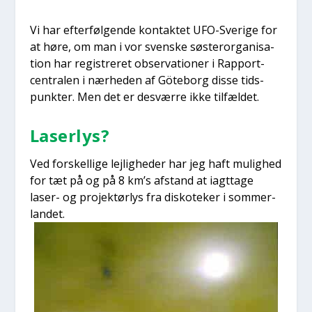
Vi har efter­føl­gen­de kon­tak­tet UFO-Sve­ri­ge for
at høre, om man i vor sven­ske søste­r­or­ga­ni­sa­
tion har regi­stre­ret obser­va­tio­ner i Rap­port­
cen­tra­len i nær­he­den af Göte­borg dis­se tids­
punk­ter. Men det er desvær­re ikke til­fæl­det.
Laser­lys?
Ved for­skel­li­ge lej­lig­he­der har jeg haft mulig­hed
for tæt på og på 8 km’s afstand at iagt­ta­ge
laser- og pro­jek­tør­lys fra disko­te­ker i som­mer­
lan­det.