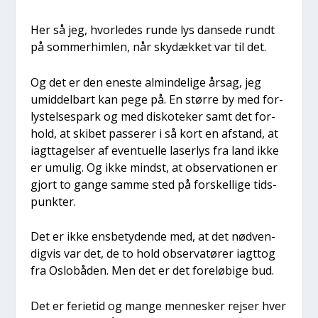
Her så jeg, hvor­le­des run­de lys dan­se­de rundt
på som­mer­him­len, når sky­dæk­ket var til det.
Og det er den ene­ste almin­de­li­ge årsag, jeg
umid­del­bart kan pege på. En stør­re by med for­
ly­stel­ses­park og med disko­te­ker samt det for­
hold, at ski­bet pas­se­rer i så kort en afstand, at
iagt­ta­gel­ser af even­tu­el­le laser­lys fra land ikke
er umu­lig. Og ikke mindst, at obser­va­tio­nen er
gjort to gan­ge sam­me sted på for­skel­li­ge tids­
punk­ter.
Det er ikke ens­be­ty­den­de med, at det nød­ven­
dig­vis var det, de to hold obser­va­tø­rer iagt­tog
fra Oslo­bå­den. Men det er det fore­lø­bi­ge bud.
Det er feri­e­tid og man­ge men­ne­sker rej­ser hver