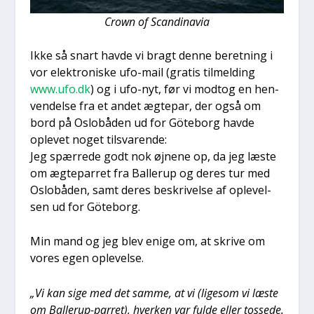
Crown of Scan­di­navia
Ikke så snart hav­de vi bragt den­ne beret­ning i
vor elek­tro­ni­ske ufo-mail (gra­tis til­mel­ding
www.ufo.dk
) og i ufo-nyt, før vi modt­og en hen­
ven­del­se fra et andet ægte­par, der også om
bord på Oslo­bå­den ud for Göte­borg hav­de
ople­vet noget til­sva­ren­de:
Jeg spær­re­de godt nok øjne­ne op, da jeg læste
om ægte­par­ret fra Bal­lerup og deres tur med
Oslo­bå­den, samt deres beskri­vel­se af ople­vel­
sen ud for Göte­borg.
Min mand og jeg blev eni­ge om, at skri­ve om
vores egen ople­vel­se.
„Vi kan sige med det sam­me, at vi (lige­som vi læste
om Bal­lerup-par­ret), hver­ken var ful­de eller tos­se­de.