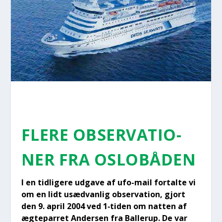
FLE­RE OBSER­VA­TIO­
NER FRA OSLO­BÅ­DEN
I en tid­li­ge­re udga­ve af ufo-mail for­tal­te vi
om en lidt usæd­van­lig obser­va­tion, gjort
den 9. april 2004 ved 1‑tiden om nat­ten af
ægte­par­ret Ander­sen fra Bal­lerup. De var