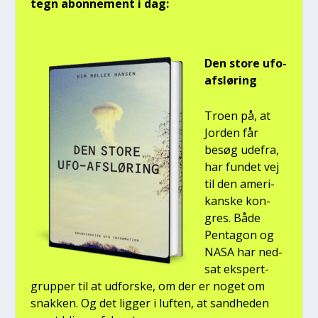
tegn abon­ne­ment i dag:
Den sto­re ufo-
afslø­ring
Tro­en på, at
Jor­den får
besøg ude­fra,
har fun­det vej
til den ame­ri­
kan­ske kon­
gres. Både
Pen­ta­gon og
NASA har ned­
sat eks­pert­
grup­per til at udfor­ske, om der er noget om
snak­ken. Og det lig­ger i luf­ten, at sand­he­den