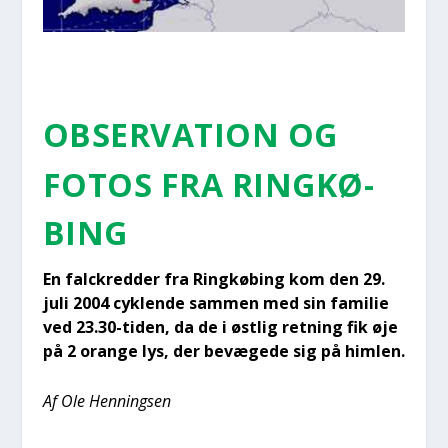
OBSER­VA­TION OG
FOTOS FRA RING­KØ­
BING
En falck­red­der fra Ring­kø­bing kom den 29.
juli 2004 cyk­len­de sam­men med sin fami­lie
ved 23.30-tiden, da de i øst­lig ret­ning fik øje
på 2 oran­ge lys, der bevæ­ge­de sig på him­len.
Af Ole Hen­nings­en