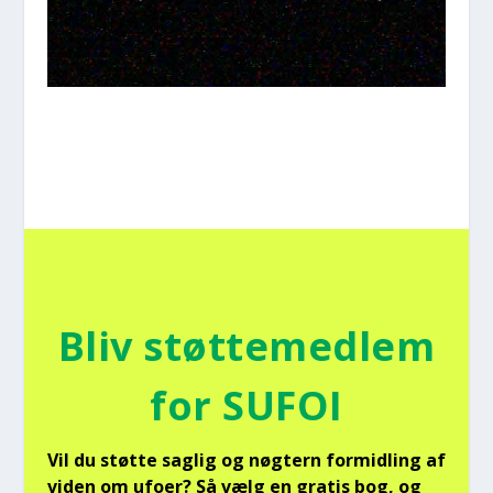
Bliv støt­te­med­lem
for SUFOI
Vil du støt­te sag­lig og nøg­tern for­mid­ling af
viden om ufo­er? Så vælg en gra­tis bog, og