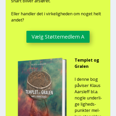
snart bli­ver afslø­ret.
Eller hand­ler det i vir­ke­lig­he­den om noget helt
andet?
Vælg Støt­te­med­lem A
Temp­let og
Gra­len
I den­ne bog
påvi­ser Klaus
Aars­l­eff bl.a.
nog­le under­li­
ge lig­heds­
punk­ter mel­