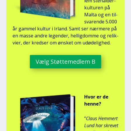
lem ste­nal­der­
kul­tu­ren på
Mal­ta og en til­
sva­ren­de 5.000
år gam­mel kul­tur i Irland. Samt ser nær­me­re på
en mas­se andre legen­der, hel­lig­dom­me og relik­
vi­er, der kred­ser om ønsket om udø­de­lig­hed.
Vælg Støt­te­med­lem B
Hvor er de
hen­ne?
”
Claus Hem­mert
Lund har skre­vet