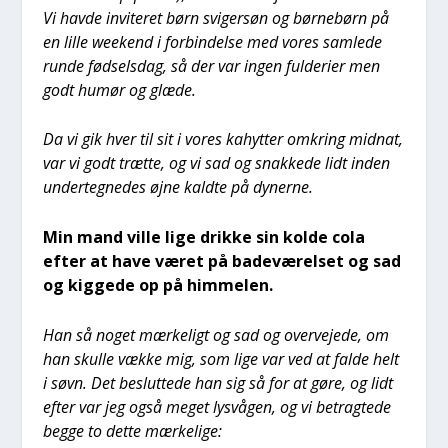
Vi hav­de invi­te­ret børn svi­ger­søn og bør­ne­børn på
en lil­le wee­kend i for­bin­del­se med vores sam­le­de
run­de fød­sels­dag, så der var ingen ful­de­ri­er men
godt humør og glæ­de.
Da vi gik hver til sit i vores kahyt­ter omkring mid­nat,
var vi godt træt­te, og vi sad og snak­ke­de lidt inden
under­teg­ne­des øjne kald­te på dyner­ne.
Min mand vil­le lige drik­ke sin kol­de cola
efter at have været på bade­væ­rel­set og sad
og kig­ge­de op på him­me­len.
Han så noget mær­ke­ligt og sad og over­ve­je­de, om
han skul­le væk­ke mig, som lige var ved at fal­de helt
i søvn. Det beslut­te­de han sig så for at gøre, og lidt
efter var jeg også meget lys­vå­gen, og vi betrag­te­de
beg­ge to det­te mær­ke­li­ge: