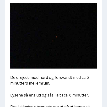
De dre­je­de mod nord og for­svandt med ca. 2
minut­ters mel­lem­rum.
Lyse­ne så ens ud og sås i alt i ca. 6 minut­ter.
Det lyk­ke­des obser­va­tø­ren at nå at hen­te sit