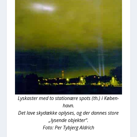
Lyska­ster med to sta­tio­næ­re spots (th.) i Køben­
havn.
Det lave sky­dæk­ke oply­ses, og der dan­nes sto­re
„lysen­de objek­ter“.
Foto: Per Tyb­jerg Aldrich