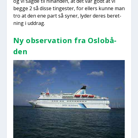
og vi sag­de til hin­an­den, at det var godt at vi
beg­ge 2 så dis­se tin­ge­ster, for ellers kun­ne man
tro at den ene part så syner, lyder deres beret­
ning i uddrag.
Ny obser­va­tion fra Oslo­bå­
den