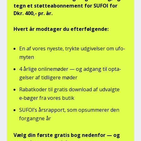
tegn et støt­tea­bon­ne­ment for SUFOI for
Dkr. 400,- pr. år.
Hvert år mod­ta­ger du efter­føl­gen­de:
En af vores nye­ste, tryk­te udgi­vel­ser om ufo­
myten
4 årli­ge onli­ne­mø­der — og adgang til opta­
gel­ser af tid­li­ge­re møder
Rabat­ko­der til gra­tis down­lo­ad af udvalg­te
e‑bøger fra vores butik
SUFOI’s års­rap­port, som opsum­me­rer den
for­gang­ne år
Vælg din før­ste gra­tis bog neden­for — og