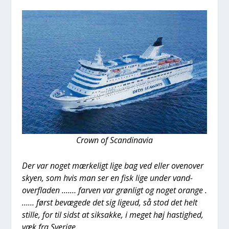
Crown of Scan­di­navia
Der var noget mær­ke­ligt lige bag ved eller ovenover
sky­en, som hvis man ser en fisk lige under van­d­
over­fla­den .…… far­ven var grøn­ligt og noget oran­ge .
…… først bevæ­ge­de det sig ligeud, så stod det helt
stil­le, for til sidst at siksak­ke, i meget høj hastig­hed,
væk fra Sve­ri­ge.