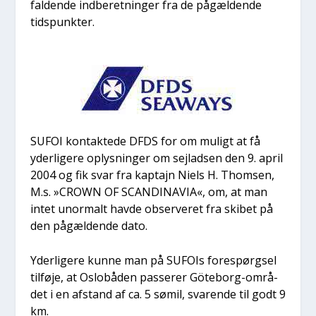
fal­den­de ind­be­ret­nin­ger fra de pågæl­den­de
tids­punk­ter.
SUFOI kon­tak­te­de DFDS for om muligt at få
yder­li­ge­re oplys­nin­ger om sejlad­sen den 9. april
2004 og fik svar fra kap­ta­jn Niels H. Thom­sen,
M.s. »CROWN OF SCANDINAVIA«, om, at man
intet unor­malt hav­de obser­ve­ret fra ski­bet på
den pågæl­den­de dato.
Yder­li­ge­re kun­ne man på SUFOIs fore­spørgsel
til­fø­je, at Oslo­bå­den pas­se­rer Göte­borg-områ­
det i en afstand af ca. 5 sømil, sva­ren­de til godt 9
km.