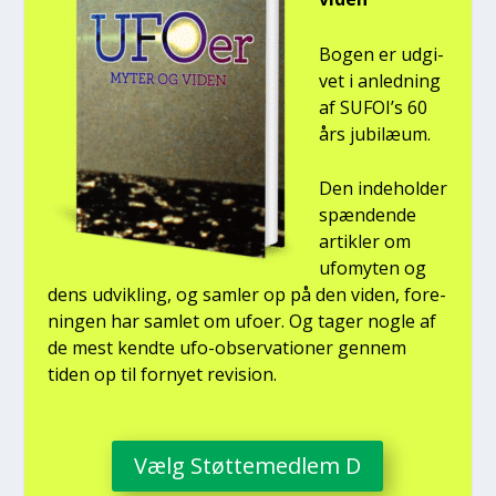
Bogen er udgi­
vet i anled­ning
af SUFOI’s 60
års jubilæum.
Den inde­hol­der
spæn­den­de
artik­ler om
ufo­myten og
dens udvik­ling, og sam­ler op på den viden, for­e­
nin­gen har sam­let om ufo­er. Og tager nog­le af
de mest kend­te ufo-obser­va­tio­ner gen­nem
tiden op til for­ny­et revi­sion.
Vælg Støt­te­med­lem D