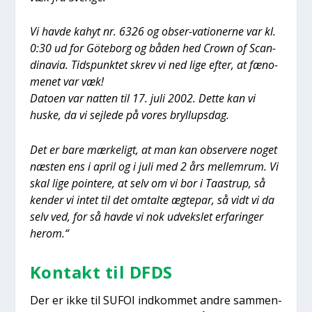
Vi hav­de kahyt nr. 6326 og obser-vatio­ner­ne var kl.
0:30 ud for Göte­borg og båden hed Crown of Scan­
di­navia. Tids­punk­tet skrev vi ned lige efter, at fæno­
me­net var væk!
Dato­en var nat­ten til 17. juli 2002. Det­te kan vi
huske, da vi sej­le­de på vores bryl­lups­dag.
Det er bare mær­ke­ligt, at man kan obser­ve­re noget
næsten ens i april og i juli med 2 års mel­lem­rum. Vi
skal lige poin­te­re, at selv om vi bor i Taa­strup, så
ken­der vi intet til det omtal­te ægte­par, så vidt vi da
selv ved, for så hav­de vi nok udveks­let erfa­rin­ger
her­om.“
Kon­takt til DFDS
Der er ikke til SUFOI ind­kom­met andre sam­men­