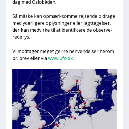
dag med Oslo­bå­den.
Så måske kan opmærk­som­me rej­sen­de bidra­ge
med yder­li­ge­re oplys­nin­ger eller iagt­ta­gel­ser,
der kan med­vir­ke til at iden­ti­fi­ce­re de obser­ve­
re­de lys.
Vi mod­ta­ger meget ger­ne hen­ven­del­ser her­om
pr. brev eller via
www.ufo.dk.