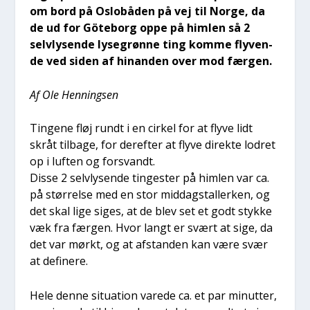
om bord på Oslo­bå­den på vej til Nor­ge, da
de ud for Göte­borg oppe på him­len så 2
selvly­sen­de lyse­grøn­ne ting kom­me fly­ven­
de ved siden af hin­an­den over mod fær­gen.
Af Ole Hen­nings­en
Tin­ge­ne fløj rundt i en cir­kel for at fly­ve lidt
skråt til­ba­ge, for der­ef­ter at fly­ve direk­te lodret
op i luf­ten og for­svandt.
Dis­se 2 selvly­sen­de tin­ge­ster på him­len var ca.
på stør­rel­se med en stor mid­dagstal­ler­ken, og
det skal lige siges, at de blev set et godt styk­ke
væk fra fær­gen. Hvor langt er svært at sige, da
det var mørkt, og at afstan­den kan være svær
at defi­ne­re.
Hele den­ne situ­a­tion vare­de ca. et par minut­ter,