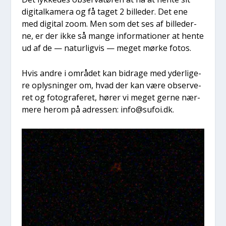
digi­tal­ka­me­ra og få taget 2 bil­le­der. Det ene
med digi­tal zoom. Men som det ses af bil­le­der­
ne, er der ikke så man­ge infor­ma­tio­ner at hen­te
ud af de — natur­lig­vis — meget mør­ke fotos.
Hvis andre i områ­det kan bidra­ge med yder­li­ge­
re oplys­nin­ger om, hvad der kan være obser­ve­
ret og foto­gra­fe­ret, hører vi meget ger­ne nær­
me­re her­om på adres­sen: info@sufoi.dk.