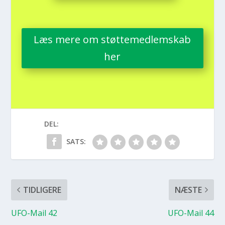
Læs mere om støt­te­med­lem­skab
her
DEL:
SATS:
TIDLIGERE
NÆSTE
UFO-Mail 42
UFO-Mail 44