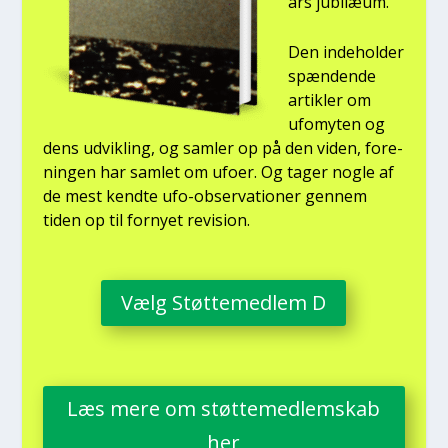
års jubilæum.
Den inde­hol­der
spæn­den­de
artik­ler om
ufo­myten og
dens udvik­ling, og sam­ler op på den viden, for­e­
nin­gen har sam­let om ufo­er. Og tager nog­le af
de mest kend­te ufo-obser­va­tio­ner gen­nem
tiden op til for­ny­et revi­sion.
Vælg Støt­te­med­lem D
Læs mere om støt­te­med­lem­skab
her