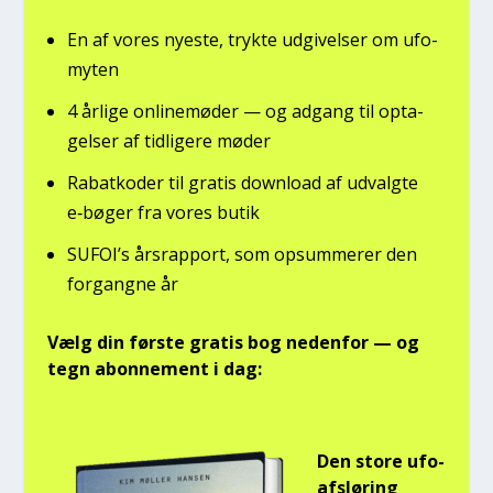
En af vores nye­ste, tryk­te udgi­vel­ser om ufo­
myten
4 årli­ge onli­ne­mø­der — og adgang til opta­
gel­ser af tid­li­ge­re møder
Rabat­ko­der til gra­tis down­lo­ad af udvalg­te
e‑bøger fra vores butik
SUFOI’s års­rap­port, som opsum­me­rer den
for­gang­ne år
Vælg din før­ste gra­tis bog neden­for — og
tegn abon­ne­ment i dag:
Den sto­re ufo-
afslø­ring