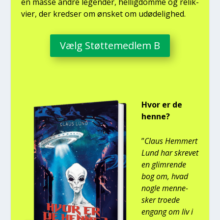
en mas­se andre legen­der, hel­lig­dom­me og relik­
vi­er, der kred­ser om ønsket om udø­de­lig­hed.
Vælg Støt­te­med­lem B
Hvor er de
hen­ne?
”
Claus Hem­mert
Lund har skre­vet
en glim­ren­de
bog om, hvad
nog­le men­ne­
sker tro­e­de
engang om liv i