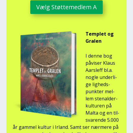
Vælg Støt­te­med­lem A
Temp­let og
Gra­len
I den­ne bog
påvi­ser Klaus
Aars­l­eff bl.a.
nog­le under­li­
ge lig­heds­
punk­ter mel­
lem ste­nal­der­
kul­tu­ren på
Mal­ta og en til­
sva­ren­de 5.000
år gam­mel kul­tur i Irland. Samt ser nær­me­re på