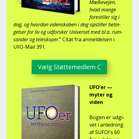
Mæl­ke­vej­en,
hvad man­ge
fore­stil­ler sig i
dag, og hvor­dan viden­ska­ben i dag opstil­ler betin­
gel­ser for liv og udfor­sker Uni­ver­set med bl.a. rum­
son­der og telesko­per
.” Citat fra anmel­del­sen i
UFO-Mail 391.
Vælg Støt­te­med­lem C
UFO’er —
myter og
viden
Bogen er udgi­
vet i anled­ning
af SUFOI’s 60