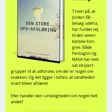
Tro­en på, at
Jor­den får
besøg ude­fra,
har fun­det vej
til den ame­ri­
kan­ske kon­
gres. Både
Pen­ta­gon og
NASA har ned­
sat eks­pert­
grup­per til at udfor­ske, om der er noget om
snak­ken. Og det lig­ger i luf­ten, at sand­he­den
snart bli­ver afslø­ret.
Eller hand­ler det i vir­ke­lig­he­den om noget helt
andet?