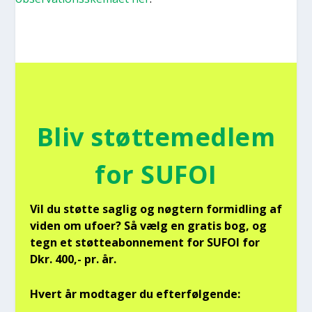
Bliv støt­te­med­lem
for SUFOI
Vil du støt­te sag­lig og nøg­tern for­mid­ling af
viden om ufo­er? Så vælg en gra­tis bog, og
tegn et støt­tea­bon­ne­ment for SUFOI for
Dkr. 400,- pr. år.
Hvert år mod­ta­ger du efter­føl­gen­de: