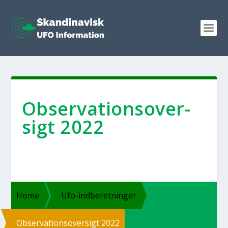
Obser­va­tions­over­
sigt 2022
Home
Ufo-ind­­be­ret­­nin­­ger
Obser­va­tions­over­sigt 2022