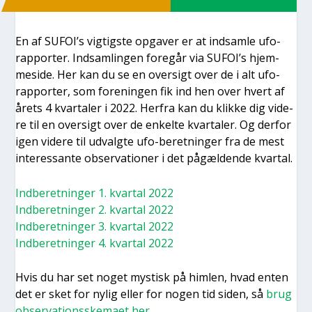
En af SUFOI’s vig­tig­ste opga­ver er at ind­sam­le ufo-
rap­por­ter. Ind­sam­lin­gen fore­går via SUFOI’s hjem­
mesi­de. Her kan du se en over­sigt over de i alt ufo-
rap­por­ter, som for­e­nin­gen fik ind hen over hvert af
årets 4 kvar­ta­ler i 2022. Her­fra kan du klik­ke dig vide­
re til en over­sigt over de enkel­te kvar­ta­ler. Og der­for
igen vide­re til udvalg­te ufo-beret­nin­ger fra de mest
inter­es­san­te obser­va­tio­ner i det pågæl­den­de kvar­tal.
Ind­be­ret­nin­ger 1. kvar­tal 2022
Ind­be­ret­nin­ger 2. kvar­tal 2022
Ind­be­ret­nin­ger 3. kvar­tal 2022
Ind­be­ret­nin­ger 4. kvar­tal 2022
Hvis du har set noget mystisk på him­len, hvad enten
det er sket for nylig eller for nogen tid siden, så
brug
obser­va­tions­ske­ma­et her
.