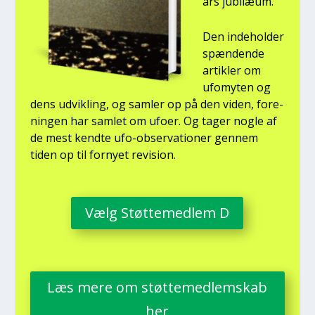
års jubilæum.
Den inde­hol­der
spæn­den­de
artik­ler om
ufo­myten og
dens udvik­ling, og sam­ler op på den viden, for­e­
nin­gen har sam­let om ufo­er. Og tager nog­le af
de mest kend­te ufo-obser­va­tio­ner gen­nem
tiden op til for­ny­et revi­sion.
Vælg Støt­te­med­lem D
Læs mere om støt­te­med­lem­skab
her