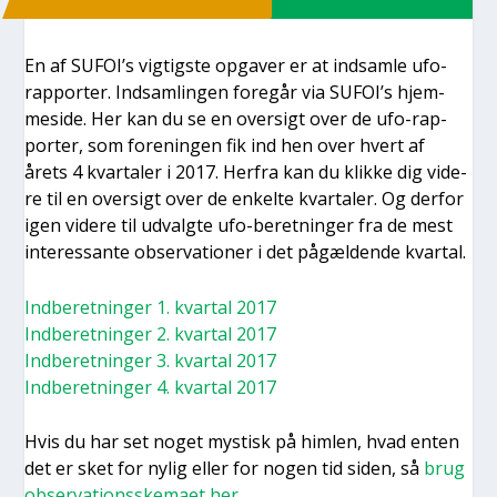
En af SUFOI’s vig­tig­ste opga­ver er at ind­sam­le ufo-
rap­por­ter. Ind­sam­lin­gen fore­går via SUFOI’s hjem­
mesi­de. Her kan du se en over­sigt over de ufo-rap­
por­ter, som for­e­nin­gen fik ind hen over hvert af
årets 4 kvar­ta­ler i 2017. Her­fra kan du klik­ke dig vide­
re til en over­sigt over de enkel­te kvar­ta­ler. Og der­for
igen vide­re til udvalg­te ufo-beret­nin­ger fra de mest
inter­es­san­te obser­va­tio­ner i det pågæl­den­de kvar­tal.
Ind­be­ret­nin­ger 1. kvar­tal 2017
Ind­be­ret­nin­ger 2. kvar­tal 2017
Ind­be­ret­nin­ger 3. kvar­tal 2017
Ind­be­ret­nin­ger 4. kvar­tal 2017
Hvis du har set noget mystisk på him­len, hvad enten
det er sket for nylig eller for nogen tid siden, så
brug
obser­va­tions­ske­ma­et her
.