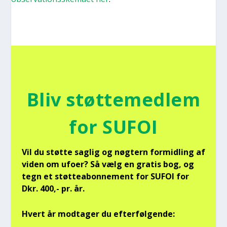
Bliv støt­te­med­lem
for SUFOI
Vil du støt­te sag­lig og nøg­tern for­mid­ling af
viden om ufo­er? Så vælg en gra­tis bog, og
tegn et støt­tea­bon­ne­ment for SUFOI for
Dkr. 400,- pr. år.
Hvert år mod­ta­ger du efter­føl­gen­de: