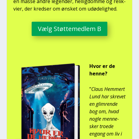
en mas­se andre legen­der, hel­lig­dom­me og relik­
vi­er, der kred­ser om ønsket om udø­de­lig­hed.
Vælg Støt­te­med­lem B
Hvor er de
hen­ne?
”
Claus Hem­mert
Lund har skre­vet
en glim­ren­de
bog om, hvad
nog­le men­ne­
sker tro­e­de
engang om liv i