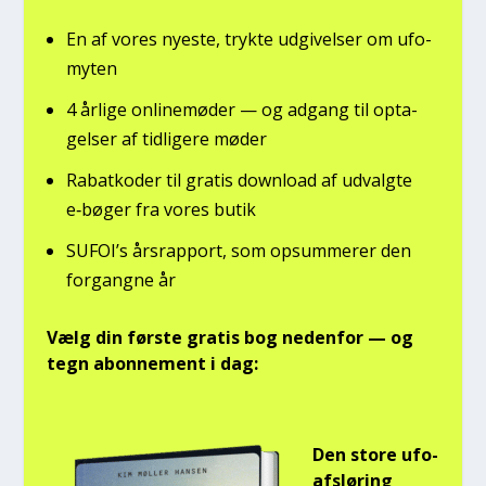
En af vores nye­ste, tryk­te udgi­vel­ser om ufo­
myten
4 årli­ge onli­ne­mø­der — og adgang til opta­
gel­ser af tid­li­ge­re møder
Rabat­ko­der til gra­tis down­lo­ad af udvalg­te
e‑bøger fra vores butik
SUFOI’s års­rap­port, som opsum­me­rer den
for­gang­ne år
Vælg din før­ste gra­tis bog neden­for — og
tegn abon­ne­ment i dag:
Den sto­re ufo-
afslø­ring