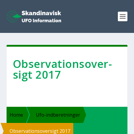
Obser­va­tions­over­
sigt 2017
Home
Ufo-ind­­be­ret­­nin­­ger
Obser­va­tions­over­sigt 2017