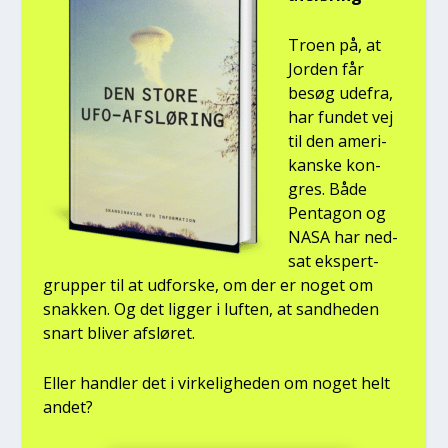
Tro­en på, at
Jor­den får
besøg ude­fra,
har fun­det vej
til den ame­ri­
kan­ske kon­
gres. Både
Pen­ta­gon og
NASA har ned­
sat eks­pert­
grup­per til at udfor­ske, om der er noget om
snak­ken. Og det lig­ger i luf­ten, at sand­he­den
snart bli­ver afslø­ret.
Eller hand­ler det i vir­ke­lig­he­den om noget helt
andet?