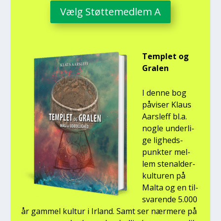
Vælg Støt­te­med­lem A
Temp­let og
Gra­len
I den­ne bog
påvi­ser Klaus
Aars­l­eff bl.a.
nog­le under­li­
ge lig­heds­
punk­ter mel­
lem ste­nal­der­
kul­tu­ren på
Mal­ta og en til­
sva­ren­de 5.000
år gam­mel kul­tur i Irland. Samt ser nær­me­re på