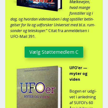
Mæl­ke­vej­en,
hvad man­ge
fore­stil­ler sig i
dag, og hvor­dan viden­ska­ben i dag opstil­ler betin­
gel­ser for liv og udfor­sker Uni­ver­set med bl.a. rum­
son­der og telesko­per
.” Citat fra anmel­del­sen i
UFO-Mail 391.
Vælg Støt­te­med­lem C
UFO’er —
myter og
viden
Bogen er udgi­
vet i anled­ning
af SUFOI’s 60