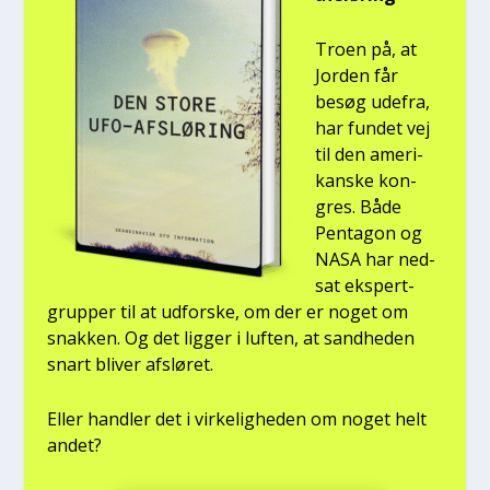
Tro­en på, at
Jor­den får
besøg ude­fra,
har fun­det vej
til den ame­ri­
kan­ske kon­
gres. Både
Pen­ta­gon og
NASA har ned­
sat eks­pert­
grup­per til at udfor­ske, om der er noget om
snak­ken. Og det lig­ger i luf­ten, at sand­he­den
snart bli­ver afslø­ret.
Eller hand­ler det i vir­ke­lig­he­den om noget helt
andet?