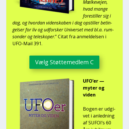
Mæl­ke­vej­en,
hvad man­ge
fore­stil­ler sig i
dag, og hvor­dan viden­ska­ben i dag opstil­ler betin­
gel­ser for liv og udfor­sker Uni­ver­set med bl.a. rum­
son­der og telesko­per
.” Citat fra anmel­del­sen i
UFO-Mail 391.
Vælg Støt­te­med­lem C
UFO’er —
myter og
viden
Bogen er udgi­
vet i anled­ning
af SUFOI’s 60