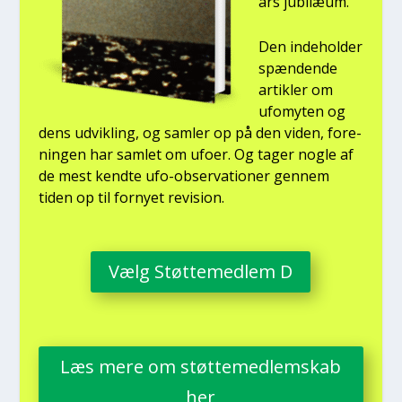
års jubilæum.
Den inde­hol­der
spæn­den­de
artik­ler om
ufo­myten og
dens udvik­ling, og sam­ler op på den viden, for­e­
nin­gen har sam­let om ufo­er. Og tager nog­le af
de mest kend­te ufo-obser­va­tio­ner gen­nem
tiden op til for­ny­et revi­sion.
Vælg Støt­te­med­lem D
Læs mere om støt­te­med­lem­skab
her