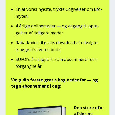
En af vores nye­ste, tryk­te udgi­vel­ser om ufo­
myten
4 årli­ge onli­ne­mø­der — og adgang til opta­
gel­ser af tid­li­ge­re møder
Rabat­ko­der til gra­tis down­lo­ad af udvalg­te
e‑bøger fra vores butik
SUFOI’s års­rap­port, som opsum­me­rer den
for­gang­ne år
Vælg din før­ste gra­tis bog neden­for — og
tegn abon­ne­ment i dag:
Den sto­re ufo-
afslø­ring