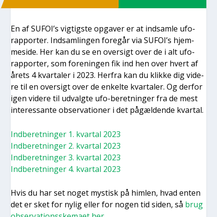
En af SUFOI’s vig­tig­ste opga­ver er at ind­sam­le ufo-
rap­por­ter. Ind­sam­lin­gen fore­går via SUFOI’s hjem­
mesi­de. Her kan du se en over­sigt over de i alt ufo-
rap­por­ter, som for­e­nin­gen fik ind hen over hvert af
årets 4 kvar­ta­ler i 2023. Her­fra kan du klik­ke dig vide­
re til en over­sigt over de enkel­te kvar­ta­ler. Og der­for
igen vide­re til udvalg­te ufo-beret­nin­ger fra de mest
inter­es­san­te obser­va­tio­ner i det pågæl­den­de kvar­tal.
Ind­be­ret­nin­ger 1. kvar­tal 2023
Ind­be­ret­nin­ger 2. kvar­tal 2023
Ind­be­ret­nin­ger 3. kvar­tal 2023
Ind­be­ret­nin­ger 4. kvar­tal 2023
Hvis du har set noget mystisk på him­len, hvad enten
det er sket for nylig eller for nogen tid siden, så
brug
obser­va­tions­ske­ma­et her
.