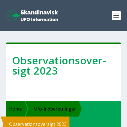
Obser­va­tions­over­
sigt 2023
Home
Ufo-ind­­be­ret­­nin­­ger
Obser­va­tions­over­sigt 2023