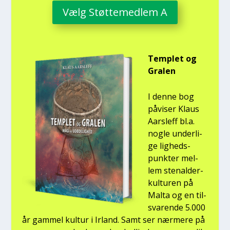
Vælg Støt­te­med­lem A
Temp­let og
Gra­len
I den­ne bog
påvi­ser Klaus
Aars­l­eff bl.a.
nog­le under­li­
ge lig­heds­
punk­ter mel­
lem ste­nal­der­
kul­tu­ren på
Mal­ta og en til­
sva­ren­de 5.000
år gam­mel kul­tur i Irland. Samt ser nær­me­re på