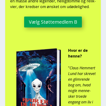
en mas­se andre legen­der, hel­lig­dom­me og relik­
vi­er, der kred­ser om ønsket om udø­de­lig­hed.
Vælg Støt­te­med­lem B
Hvor er de
hen­ne?
”
Claus Hem­mert
Lund har skre­vet
en glim­ren­de
bog om, hvad
nog­le men­ne­
sker tro­e­de
engang om liv i