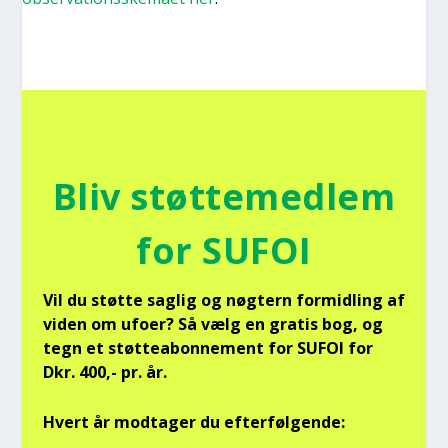
Bliv støt­te­med­lem
for SUFOI
Vil du støt­te sag­lig og nøg­tern for­mid­ling af
viden om ufo­er? Så vælg en gra­tis bog, og
tegn et støt­tea­bon­ne­ment for SUFOI for
Dkr. 400,- pr. år.
Hvert år mod­ta­ger du efter­føl­gen­de: