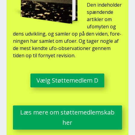
Den inde­hol­der
spæn­den­de
artik­ler om
ufo­myten og
dens udvik­ling, og sam­ler op på den viden, for­e­
nin­gen har sam­let om ufo­er. Og tager nog­le af
de mest kend­te ufo-obser­va­tio­ner gen­nem
tiden op til for­ny­et revi­sion.
Vælg Støt­te­med­lem D
Læs mere om støt­te­med­lem­skab
her