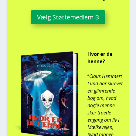
Vælg Støt­te­med­lem B
Hvor er de
hen­ne?
”
Claus Hem­mert
Lund har skre­vet
en glim­ren­de
bog om, hvad
nog­le men­ne­
sker tro­e­de
engang om liv i
Mæl­ke­vej­en,
hvad man­ge