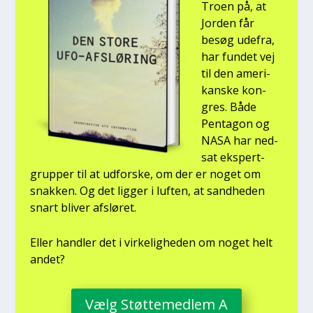
Tro­en på, at
Jor­den får
besøg ude­fra,
har fun­det vej
til den ame­ri­
kan­ske kon­
gres. Både
Pen­ta­gon og
NASA har ned­
sat eks­pert­
grup­per til at udfor­ske, om der er noget om
snak­ken. Og det lig­ger i luf­ten, at sand­he­den
snart bli­ver afslø­ret.
Eller hand­ler det i vir­ke­lig­he­den om noget helt
andet?
Vælg Støt­te­med­lem A