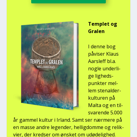
Temp­let og
Gra­len
I den­ne bog
påvi­ser Klaus
Aars­l­eff bl.a.
nog­le under­li­
ge lig­heds­
punk­ter mel­
lem ste­nal­der­
kul­tu­ren på
Mal­ta og en til­
sva­ren­de 5.000
år gam­mel kul­tur i Irland. Samt ser nær­me­re på
en mas­se andre legen­der, hel­lig­dom­me og relik­
vi­er, der kred­ser om ønsket om udø­de­lig­hed.