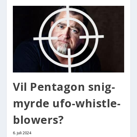
Vil Pen­ta­gon snig­
myr­de ufo-whi­st­le­
blowers?
6. juli 2024