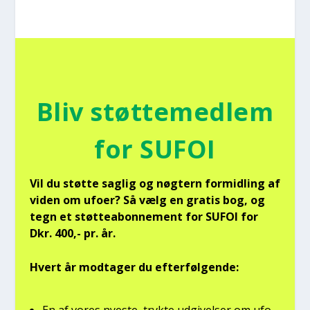
Bliv støt­te­med­lem
for SUFOI
Vil du støt­te sag­lig og nøg­tern for­mid­ling af
viden om ufo­er? Så vælg en gra­tis bog, og
tegn et støt­tea­bon­ne­ment for SUFOI for
Dkr. 400,- pr. år.
Hvert år mod­ta­ger du efter­føl­gen­de:
En af vores nye­ste, tryk­te udgi­vel­ser om ufo­