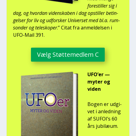
fore­stil­ler sig i
dag, og hvor­dan viden­ska­ben i dag opstil­ler betin­
gel­ser for liv og udfor­sker Uni­ver­set med bl.a. rum­
son­der og telesko­per
.” Citat fra anmel­del­sen i
UFO-Mail 391.
Vælg Støt­te­med­lem C
UFO’er —
myter og
viden
Bogen er udgi­
vet i anled­ning
af SUFOI’s 60
års jubilæum.