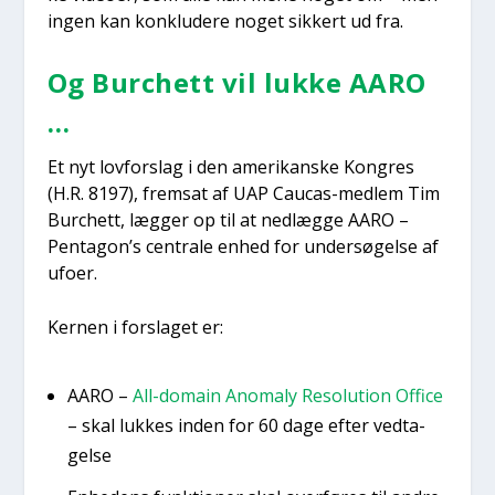
ingen kan kon­klu­de­re noget sik­kert ud fra.
Og Bur­chett vil luk­ke AARO
…
Et nyt lov­for­slag i den ame­ri­kan­ske Kon­gres
(H.R. 8197), frem­sat af UAP Caucas-med­lem Tim
Bur­chett, læg­ger op til at ned­læg­ge AARO –
Pentagon’s cen­tra­le enhed for under­sø­gel­se af
ufo­er.
Ker­nen i for­sla­get er:
AARO –
All-domain Ano­ma­ly Reso­lu­tion Offi­ce
– skal luk­kes inden for 60 dage efter ved­ta­
gel­se