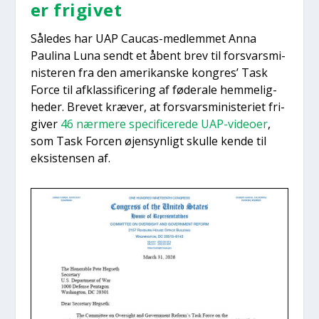
er fri­gi­vet
Såle­des har UAP Caucas-med­lem­met Anna
Pauli­na Luna sendt et åbent brev til for­svars­mi­
ni­ste­ren fra den ame­ri­kan­ske kon­gres’ Task
For­ce til afklas­si­fi­ce­ring af føde­ra­le hem­me­lig­
he­der. Bre­vet kræ­ver, at for­svars­mi­ni­ste­ri­et fri­
gi­ver
46 nær­me­re spe­ci­fi­ce­re­de UAP-video­er
,
som Task For­cen øjen­syn­ligt skul­le ken­de til
eksi­sten­sen af.