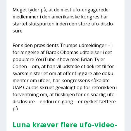
Meget tyder på, at de mest ufo-enga­ge­re­de
med­lem­mer i den ame­ri­kan­ske kon­gres har
star­tet slut­spur­ten inden den sto­re ufo-disclo­
su­re.
For siden præ­si­dents Trumps udmel­din­ger – i
for­læn­gel­se af Barak Oba­mas udta­lel­ser i det
popu­læ­re YouTu­be-show med Bri­an Tyler
Cohen – om, at han vil udste­de et dekret til for­
svars­mi­ni­ste­ri­et om at offent­lig­gø­re alle doku­
men­ter om ufo­er, har kon­gres­sens såkald­te
UAP Caucas skru­et geval­digt op for reto­rik­ken i
for­vent­ning om, at tids­linj­en for en snar­lig ufo-
disclo­su­re – end­nu en gang – er ryk­ket tæt­te­re
på.
Luna kræ­ver fle­re ufo-video­