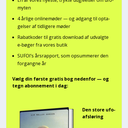
myten
4 årli­ge onli­ne­mø­der — og adgang til opta­
gel­ser af tid­li­ge­re møder
Rabat­ko­der til gra­tis down­lo­ad af udvalg­te
e‑bøger fra vores butik
SUFOI’s års­rap­port, som opsum­me­rer den
for­gang­ne år
Vælg din før­ste gra­tis bog neden­for — og
tegn abon­ne­ment i dag:
Den sto­re ufo-
afslø­ring