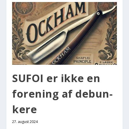
SUFOI er ikke en
for­e­ning af debun­
ke­re
27. august 2024