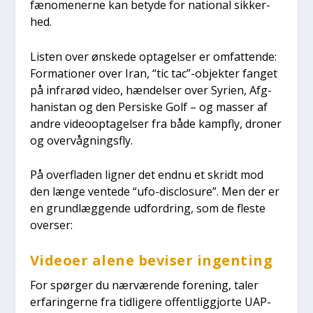
fæno­me­ner­ne kan bety­de for natio­nal sik­ker­
hed.
Listen over ønske­de opta­gel­ser er omfat­ten­de:
For­ma­tio­ner over Iran, “tic tac”-objekter fan­get
på infrarød video, hæn­del­ser over Syri­en, Afg­
ha­ni­stan og den Per­si­ske Golf – og mas­ser af
andre video­op­ta­gel­ser fra både kamp­fly, dro­ner
og over­våg­nings­fly.
På over­fla­den lig­ner det end­nu et skridt mod
den læn­ge ven­te­de “ufo-disclo­su­re”. Men der er
en grund­læg­gen­de udfor­dring, som de fle­ste
over­ser:
Video­er ale­ne bevi­ser ingen­ting
For spør­ger du nær­væ­ren­de for­e­ning, taler
erfa­rin­ger­ne fra tid­li­ge­re offent­lig­gjor­te UAP-