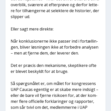
over­blik, svæ­re­re at efter­prø­ve og der­for let­te­
re for til­hæn­ger­ne at selek­te­re de histo­ri­er, der
slip­per ud.
Eller sagt mere direk­te:
Når kon­klu­sio­ner­ne ikke pas­ser ind i for­tæl­lin­
gen, bli­ver løs­nin­gen ikke at for­bed­re ana­ly­sen
– men at fjer­ne dem, der leve­rer den.
Det er præ­cis den meka­nis­me, skep­ti­ke­re ofte
er ble­vet beskyldt for at bru­ge.
Så spørgs­må­let er, om målet for kon­gres­sens
UAP Caucas egent­lig er at ska­be mere ind­sigt –
eller de bare vil fjer­ne risi­ko­en for, at der kom­
mer fle­re offi­ci­el­le for­kla­rin­ger og rap­por­ter,
som sår tvivl om det, med­lem­mer­ne i UAP