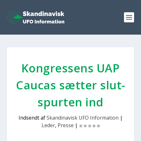
Kon­gres­sens UAP
Caucas sæt­ter slut­
spur­ten ind
Indsendt af
Skandinavisk UFO Information
|
Leder
,
Presse
|