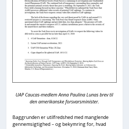
UAP Caucas-med­lem Anna Pauli­na Lunas brev til
den ame­ri­kan­ske for­svars­mi­ni­ster.
Bag­grun­den er util­freds­hed med mang­len­de
gen­nem­sig­tig­hed – og bekym­ring for, hvad