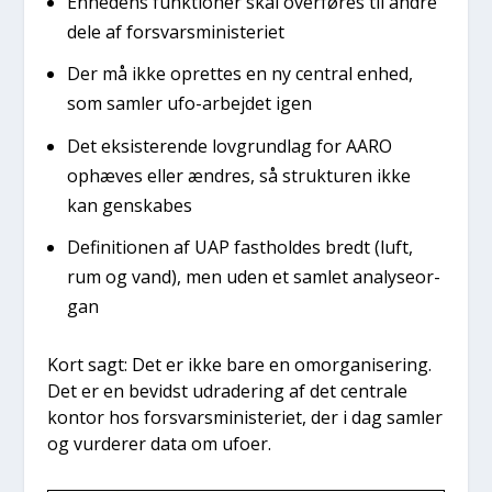
Enhe­dens funk­tio­ner skal over­fø­res til andre
dele af for­svars­mi­ni­ste­ri­et
Der må ikke opret­tes en ny cen­tral enhed,
som sam­ler ufo-arbej­det igen
Det eksi­ste­ren­de lov­grund­lag for AARO
ophæ­ves eller ændres, så struk­tu­ren ikke
kan gen­ska­bes
Defi­ni­tio­nen af UAP fast­hol­des bredt (luft,
rum og vand), men uden et sam­let ana­ly­se­or­
gan
Kort sagt: Det er ikke bare en omor­ga­ni­se­ring.
Det er en bevidst udra­de­ring af det cen­tra­le
kon­tor hos for­svars­mi­ni­ste­ri­et, der i dag sam­ler
og vur­de­rer data om ufo­er.