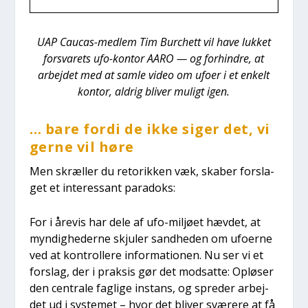
UAP Caucas-med­lem Tim Bur­chett vil have luk­ket
for­sva­rets ufo-kon­tor AARO — og for­hin­dre, at
arbej­det med at sam­le video om ufo­er i et enkelt
kon­tor, aldrig bli­ver muligt igen.
… bare for­di de ikke siger det, vi
ger­ne vil høre
Men skr­æl­ler du reto­rik­ken væk, ska­ber for­sla­
get et inter­es­sant para­doks:
For i åre­vis har dele af ufo-mil­jø­et hæv­det, at
myn­dig­he­der­ne skju­ler sand­he­den om ufo­er­ne
ved at kon­trol­le­re infor­ma­tio­nen. Nu ser vi et
for­slag, der i prak­sis gør det mod­sat­te: Oplø­ser
den cen­tra­le fag­li­ge instans, og spre­der arbej­
det ud i syste­met – hvor det bli­ver svæ­re­re at få