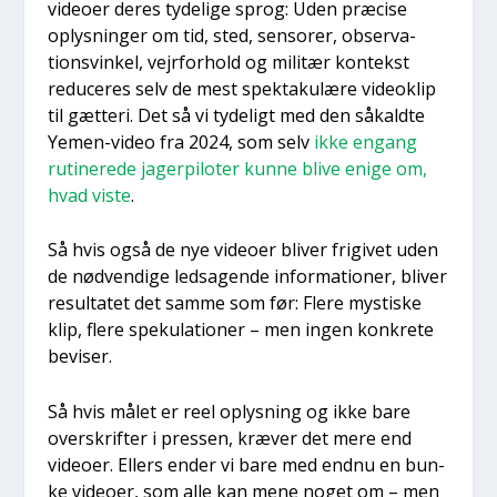
video­er deres tyde­li­ge sprog: Uden præ­ci­se
oplys­nin­ger om tid, sted, sen­so­rer, obser­va­
tions­vin­kel, vej­r­for­hold og mili­tær kon­tekst
redu­ce­res selv de mest spek­taku­læ­re videoklip
til gæt­te­ri. Det så vi tyde­ligt med den såkald­te
Yemen-video fra 2024, som selv
ikke engang
ruti­ne­re­de jager­pi­lo­ter kun­ne bli­ve eni­ge om,
hvad viste
.
Så hvis også de nye video­er bli­ver fri­gi­vet uden
de nød­ven­di­ge ledsa­gen­de infor­ma­tio­ner, bli­ver
resul­ta­tet det sam­me som før: Fle­re mysti­ske
klip, fle­re spe­ku­la­tio­ner – men ingen kon­kre­te
bevi­ser.
Så hvis målet er reel oplys­ning og ikke bare
over­skrif­ter i pres­sen, kræ­ver det mere end
video­er. Ellers ender vi bare med end­nu en bun­
ke video­er, som alle kan mene noget om – men