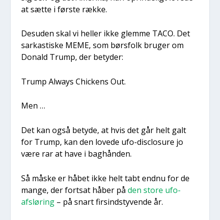
at sæt­te i før­ste ræk­ke.
Des­u­den skal vi hel­ler ikke glem­me TACO. Det
sar­ka­sti­ske MEME, som børs­folk bru­ger om
Donald Trump, der bety­der:
Trump Always Chi­ck­ens Out.
Men …
Det kan også bety­de, at hvis det går helt galt
for Trump, kan den love­de ufo-disclo­su­re jo
være rar at have i bag­hån­den.
Så måske er håbet ikke helt tabt end­nu for de
man­ge, der fort­sat håber på
den sto­re ufo-
afslø­ring
– på snart fir­sindsty­ven­de år.