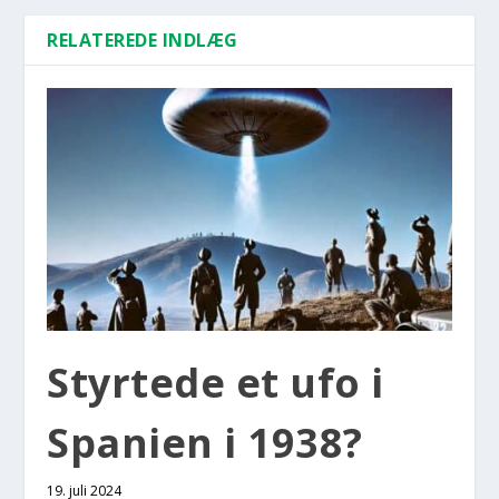
RELATEREDE INDLÆG
Styr­te­de et ufo i
Spa­ni­en i 1938?
19. juli 2024