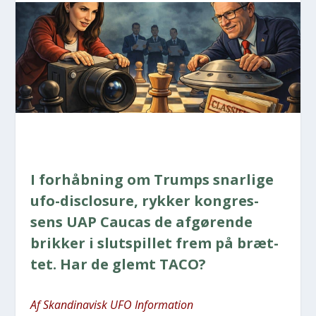
I for­håb­ning om Trumps snar­li­ge
ufo-disclo­su­re, ryk­ker kon­gres­
sens UAP Caucas de afgø­ren­de
brik­ker i slut­spil­let frem på bræt­
tet. Har de glemt TACO?
Af Skan­di­na­visk UFO Infor­ma­tion