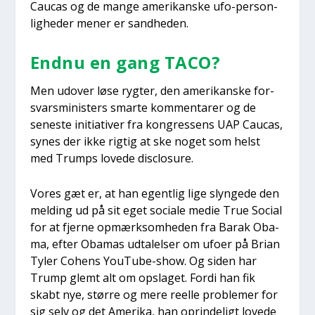
Caucas og de man­ge ame­ri­kan­ske ufo-per­son­
lig­he­der mener er sand­he­den.
End­nu en gang TACO?
Men udover løse ryg­ter, den ame­ri­kan­ske for­
svars­mi­ni­sters smar­te kom­men­ta­rer og de
sene­ste ini­ti­a­ti­ver fra kon­gres­sens UAP Caucas,
synes der ikke rig­tig at ske noget som helst
med Trumps love­de disclo­su­re.
Vores gæt er, at han egent­lig lige slyn­ge­de den
mel­ding ud på sit eget soci­a­le medie True Soci­al
for at fjer­ne opmærk­som­he­den fra Barak Oba­
ma, efter Oba­mas udta­lel­ser om ufo­er på Bri­an
Tyler Cohens YouTu­be-show. Og siden har
Trump glemt alt om opsla­get. For­di han fik
skabt nye, stør­re og mere reel­le pro­ble­mer for
sig selv og det Ame­ri­ka, han oprin­de­ligt love­de