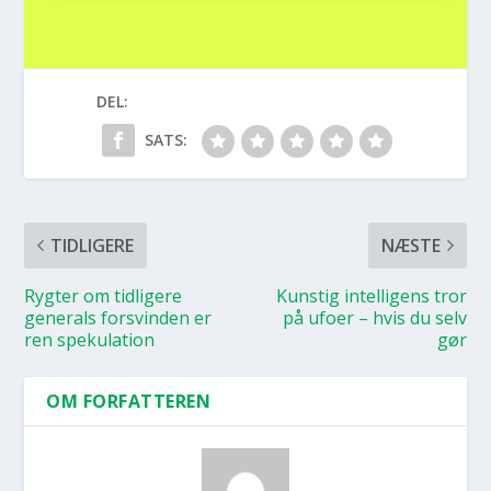
DEL:
SATS:
TIDLIGERE
NÆSTE
Ryg­ter om tid­li­ge­re
Kun­stig intel­li­gens tror
gene­rals for­svin­den er
på ufo­er – hvis du selv
ren spe­ku­la­tion
gør
OM FORFATTEREN