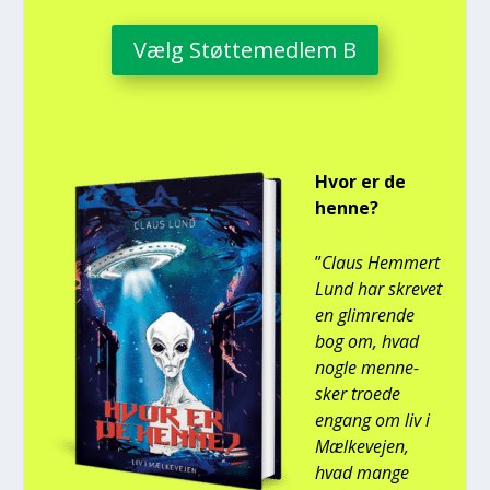
Vælg Støt­te­med­lem B
Hvor er de
hen­ne?
”
Claus Hem­mert
Lund har skre­vet
en glim­ren­de
bog om, hvad
nog­le men­ne­
sker tro­e­de
engang om liv i
Mæl­ke­vej­en,
hvad man­ge