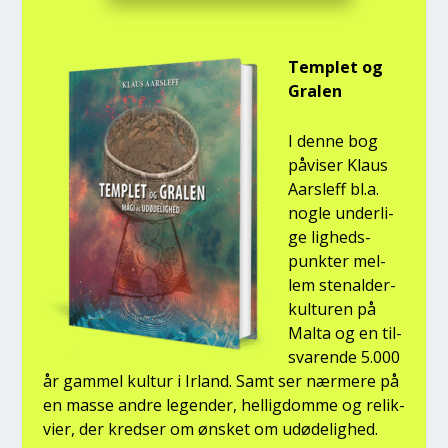
Temp­let og
Gra­len
I den­ne bog
påvi­ser Klaus
Aars­l­eff bl.a.
nog­le under­li­
ge lig­heds­
punk­ter mel­
lem ste­nal­der­
kul­tu­ren på
Mal­ta og en til­
sva­ren­de 5.000
år gam­mel kul­tur i Irland. Samt ser nær­me­re på
en mas­se andre legen­der, hel­lig­dom­me og relik­
vi­er, der kred­ser om ønsket om udø­de­lig­hed.