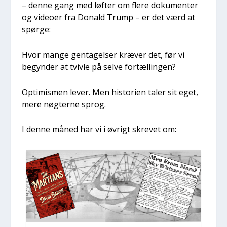
– den­ne gang med løf­ter om fle­re doku­men­ter
og video­er fra Donald Trump – er det værd at
spør­ge:
Hvor man­ge gen­ta­gel­ser kræ­ver det, før vi
begyn­der at tviv­le på sel­ve for­tæl­lin­gen?
Opti­mis­men lever. Men histo­ri­en taler sit eget,
mere nøg­ter­ne sprog.
I den­ne måned har vi i øvrigt skre­vet om: