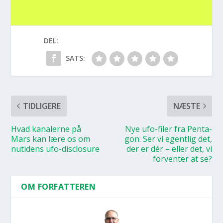
DEL:
SATS:
TIDLIGERE
NÆSTE
Hvad kana­ler­ne på
Nye ufo-filer fra Pen­ta­
Mars kan lære os om
gon: Ser vi egent­lig det,
nuti­dens ufo-disclo­su­re
der er dér – eller det, vi
for­ven­ter at se?
OM FORFATTEREN