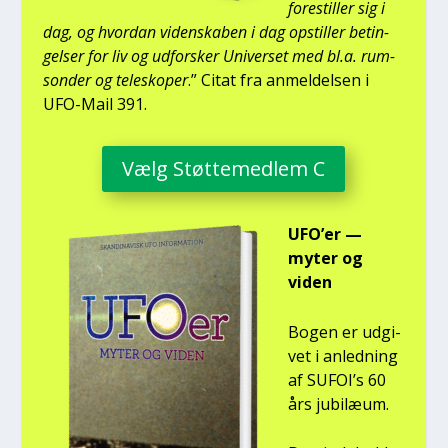
fore­stil­ler sig i
dag, og hvor­dan viden­ska­ben i dag opstil­ler betin­
gel­ser for liv og udfor­sker Uni­ver­set med bl.a. rum­
son­der og telesko­per
.” Citat fra anmel­del­sen i
UFO-Mail 391.
Vælg Støt­te­med­lem C
UFO’er —
myter og
viden
Bogen er udgi­
vet i anled­ning
af SUFOI’s 60
års jubilæum.