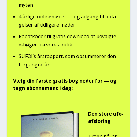
myten
4 årli­ge onli­ne­mø­der — og adgang til opta­
gel­ser af tid­li­ge­re møder
Rabat­ko­der til gra­tis down­lo­ad af udvalg­te
e‑bøger fra vores butik
SUFOI’s års­rap­port, som opsum­me­rer den
for­gang­ne år
Vælg din før­ste gra­tis bog neden­for — og
tegn abon­ne­ment i dag:
Den sto­re ufo-
afslø­ring
Tro­en på, at