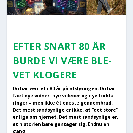
EFTER SNART 80 ÅR
BUR­DE VI VÆRE BLE­
VET KLO­GE­RE
Du har ven­tet i 80 år på afslø­rin­gen. Du har
fået nye vid­ner, nye video­er og nye for­kla­
rin­ger – men ikke ét ene­ste gen­nem­brud.
Det mest sand­syn­li­ge er ikke, at “det sto­re”
er lige om hjør­net. Det mest sand­syn­li­ge er,
at histo­ri­en bare gen­ta­ger sig. End­nu en
gang.