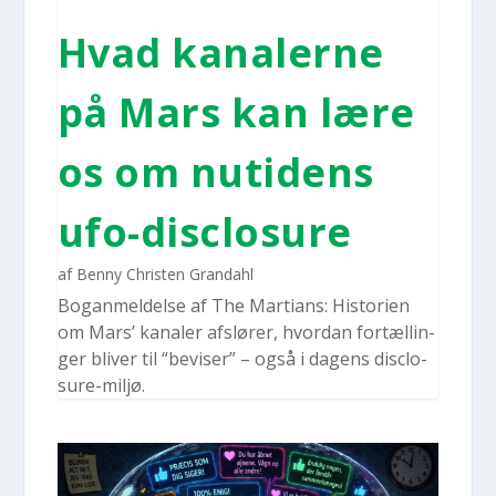
Hvad kana­ler­ne
på Mars kan lære
os om nuti­dens
ufo-disclo­su­re
af
Benny Christen Grandahl
Bogan­mel­del­se af The Mar­ti­ans: Histo­ri­en
om Mars’ kana­ler afslø­rer, hvor­dan for­tæl­lin­
ger bli­ver til “bevi­ser” – også i dagens disclo­
su­re-mil­jø.