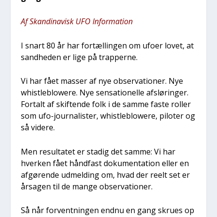
Af Skan­di­na­visk UFO Infor­ma­tion
I snart 80 år har for­tæl­lin­gen om ufo­er lovet, at
sand­he­den er lige på trap­per­ne.
Vi har fået mas­ser af nye obser­va­tio­ner. Nye
whi­st­le­blowe­re. Nye sen­sa­tio­nel­le afslø­rin­ger.
For­talt af skif­ten­de folk i de sam­me faste rol­ler
som ufo-jour­na­li­ster, whi­st­le­blowe­re, pilo­ter og
så vide­re.
Men resul­ta­tet er sta­dig det sam­me: Vi har
hver­ken fået hånd­fast doku­men­ta­tion eller en
afgø­ren­de udmel­ding om, hvad der reelt set er
årsa­gen til de man­ge obser­va­tio­ner.
Så når for­vent­nin­gen end­nu en gang skru­es op