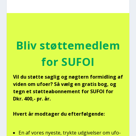
Bliv støt­te­med­lem
for SUFOI
Vil du støt­te sag­lig og nøg­tern for­mid­ling af
viden om ufo­er? Så vælg en gra­tis bog, og
tegn et støt­tea­bon­ne­ment for SUFOI for
Dkr. 400,- pr. år.
Hvert år mod­ta­ger du efter­føl­gen­de:
En af vores nye­ste, tryk­te udgi­vel­ser om ufo­