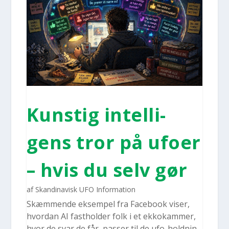
Kun­stig intel­li­
gens tror på ufo­er
– hvis du selv gør
af
Skandinavisk UFO Information
Skæm­men­de eksem­pel fra Face­book viser,
hvor­dan AI fast­hol­der folk i et ekko­kam­mer,
hvor de svar de får, pas­ser til de ufo-hold­­nin­­