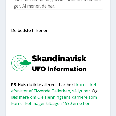
ger, AI mener, de har.
De bed­ste hil­se­ner
PS
: Hvis du ikke alle­re­de har hørt
kor­n­cir­kel-
afsnit­tet af Fly­ven­de Tal­ler­ken, så lyt her
. Og
læs mere om Ole Hen­nings­ens kar­ri­e­re som
kor­n­cir­kel-mager til­ba­ge i 1990’erne her.