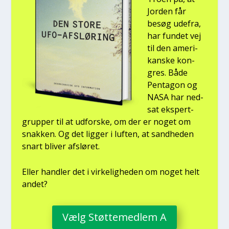
Jor­den får
besøg ude­fra,
har fun­det vej
til den ame­ri­
kan­ske kon­
gres. Både
Pen­ta­gon og
NASA har ned­
sat eks­pert­
grup­per til at udfor­ske, om der er noget om
snak­ken. Og det lig­ger i luf­ten, at sand­he­den
snart bli­ver afslø­ret.
Eller hand­ler det i vir­ke­lig­he­den om noget helt
andet?
Vælg Støt­te­med­lem A