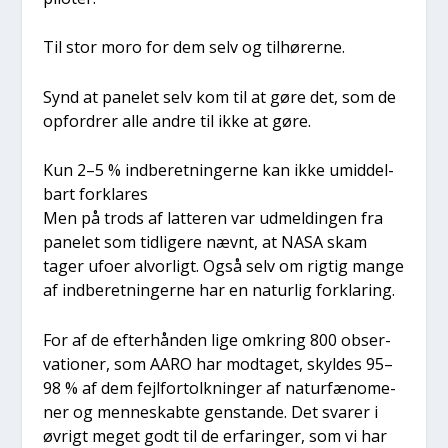
Til stor moro for dem selv og til­hø­rer­ne.
Synd at pane­let selv kom til at gøre det, som de
opfor­drer alle andre til ikke at gøre.
Kun 2–5 % ind­be­ret­nin­ger­ne kan ikke umid­del­
bart for­kla­res
Men på trods af lat­te­ren var udmel­din­gen fra
pane­let som tid­li­ge­re nævnt, at NASA skam
tager ufo­er alvor­ligt. Også selv om rig­tig man­ge
af ind­be­ret­nin­ger­ne har en natur­lig for­kla­ring.
For af de efter­hån­den lige omkring 800 obser­
va­tio­ner, som AARO har mod­ta­get, skyl­des 95–
98 % af dem fejl­for­tolk­nin­ger af natur­fæ­no­me­
ner og men­ne­skab­te gen­stan­de. Det sva­rer i
øvrigt meget godt til de erfa­rin­ger, som vi har