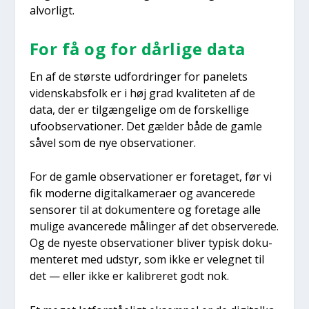
alvor­ligt.
For få og for dår­li­ge data
En af de stør­ste udfor­drin­ger for pane­lets
viden­skabs­folk er i høj grad kva­li­te­ten af de
data, der er til­gæn­ge­li­ge om de for­skel­li­ge
ufoob­ser­va­tio­ner. Det gæl­der både de gam­le
såvel som de nye obser­va­tio­ner.
For de gam­le obser­va­tio­ner er fore­ta­get, før vi
fik moder­ne digi­tal­ka­me­ra­er og avan­ce­re­de
sen­so­rer til at doku­men­te­re og fore­ta­ge alle
muli­ge avan­ce­re­de målin­ger af det obser­ve­re­de.
Og de nye­ste obser­va­tio­ner bli­ver typisk doku­
men­te­ret med udstyr, som ikke er vel­eg­net til
det — eller ikke er kali­bre­ret godt nok.