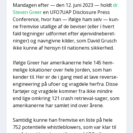
Man­da­gen efter — den 12. juni 2023 — holdt
dr.
Ste­ven Gre­er
en UFO7UAP Disclo­su­re Press
Con­fe­ren­ce, hvor han — iføl­ge ham selv — kun­
ne frem­vi­se utal­li­ge af de bevi­ser (eller i hvert
fald teg­nin­ger udfor­met efter øjen­vid­ne­be­ret­
nin­ger) og navn­giv­ne kil­der, som David Grusch
ikke kun­ne af hen­syn til natio­nens sik­ker­hed.
Iføl­ge Gre­er har ame­ri­ka­ner­ne hele 145 hem­
me­li­ge loka­tio­ner over hele Jor­den, som han
ken­der til. Her er de i gang med at lave rever­se-
engi­ne­e­ring på ufo­er og vrag­de­le her­fra. Dis­se
far­tø­jer og vrag­de­le kom­mer fra ikke min­dre
end lige omkring 121 crash retri­e­val-sager, som
ame­ri­ka­ner­ne har sam­let ind over åre­ne.
Sam­ti­dig kun­ne han frem­vi­se en liste på hele
752 poten­ti­el­le whi­st­le­blowers, som var klar til