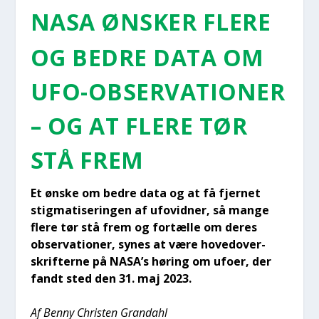
NASA ØNSKER FLE­RE
OG BED­RE DATA OM
UFO-OBSER­VA­TIO­NER
– OG AT FLE­RE TØR
STÅ FREM
Et ønske om bed­re data og at få fjer­net
stig­ma­ti­se­rin­gen af ufovid­ner, så man­ge
fle­re tør stå frem og for­tæl­le om deres
obser­va­tio­ner, synes at være hoved­over­
skrif­ter­ne på NASA’s høring om ufo­er, der
fandt sted den 31. maj 2023.
Af Ben­ny Chri­sten Gran­da­hl