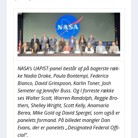
NASA’s UAPIST-panel består af på bager­ste ræk­
ke Nadia Dra­ke, Pau­la Bon­tem­pi, Fede­ri­ca
Bian­co, David Grin­s­poon, Kar­lin Toner, Josh
Seme­ter og Jen­ni­fer Buss. Og I for­re­ste ræk­ke
ses Wal­ter Scott, War­ren Ran­dolph, Reg­gie Bro­
t­hers, Shel­ley Wright, Scott Kel­ly, Ana­ma­ria
Berea, Mike Gold og David Sper­gel, som også er
pane­lets for­mand. På bil­le­det mang­ler Dan
Evans, der er pane­lets „Desig­na­ted Fede­ral Offi­
ci­al“.