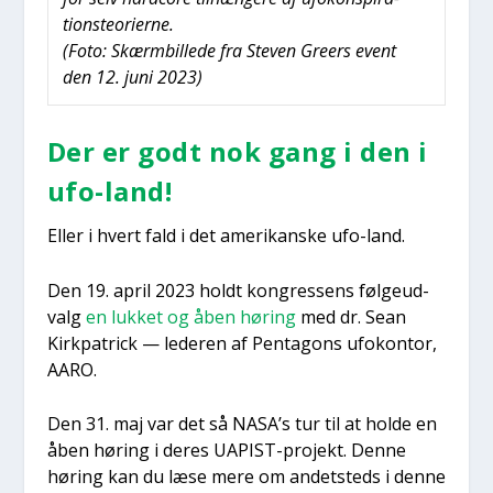
tions­te­o­ri­er­ne.
(Foto: Skærm­bil­le­de fra Ste­ven Gre­ers event
den 12. juni 2023)
Der er godt nok gang i den i
ufo-land!
Eller i hvert fald i det ame­ri­kan­ske ufo-land.
Den 19. april 2023 holdt kon­gres­sens føl­ge­ud­
valg
en luk­ket og åben høring
med dr. Sean
Kirk­pa­tri­ck — lede­ren af Pen­ta­gons ufo­kon­tor,
AARO.
Den 31. maj var det så NASA’s tur til at hol­de en
åben høring i deres UAPIST-pro­jekt. Den­ne
høring kan du læse mere om andet­steds i den­ne