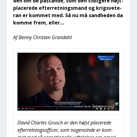
den om de påstan­de, som den tid­li­ge­re højt­
pla­ce­re­de efter­ret­nings­mand og krigs­ve­te­
ran er kom­met med. Så nu må sand­he­den da
kom­me frem, eller…
Af Ben­ny Chri­sten Gran­da­hl
David Char­les Grusch er den højst pla­ce­re­de
efter­ret­nings­of­fi­cer, som nogen­sin­de er kom­