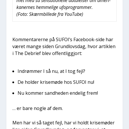
met med så sen­sa­tio­nel­le udta­lel­ser om ame­ri­
ka­ner­nes hem­me­li­ge ufopro­gram­mer.
(Foto: Skærm­bil­le­de fra YouTu­be)
Kom­men­ta­rer­ne på SUFOI’s Face­book-side har
været man­ge siden Grund­lovs­dag, hvor artik­len
i The Debri­ef blev offent­lig­gjort:
Indrøm­mer I så nu, at I tog fejl?
De hol­der kri­se­mø­de hos SUFOI nu!
Nu kom­mer sand­he­den ende­lig frem!
… er bare nog­le af dem.
Men har vi så taget fejl, har vi holdt kri­se­mø­der