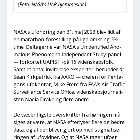
(Foto: NASA’s UAP-hjem­mesi­de)
NASA’s ufo­hø­ring den 31. maj 2023 blev lidt af
en marat­hon-fore­stil­ling på lige omkring 3½
time. Del­ta­ger­ne var NASA’s Uni­den­ti­fied Ano­
ma­lous Pheno­me­na Inde­pen­dent Stu­dy-panel
— for­kor­tet UAPIST ‑på 16 viden­skabs­folk.
Samt et antal invi­te­re­de eks­per­ter, her­un­der dr.
Sean Kirk­pa­tri­ck fra AARO — che­fen for Pen­ta­
gons ufo­kon­tor, Mike Fre­re fra FAA’s Air Traf­fic
Sur­veil­lan­ce Ser­vi­ce Offi­ce, viden­skabsjour­na­li­
sten Nadia Dra­ke og fle­re andre.
De væsent­lig­ste over­skrif­ter fra hørin­gen må
siges at være, at NASA efter­ly­ser fle­re og bed­re
data, og at der bli­ver gjort op med stig­ma­ti­se­
rin­gen af ufovid­ner. Og at NASA tager ufo­er