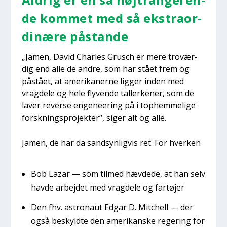
de kom­met med så ekstra­or­
di­næ­re påstan­de
„Jamen, David Char­les Grusch er mere tro­vær­
dig end alle de andre, som har stå­et frem og
påstå­et, at ame­ri­ka­ner­ne lig­ger inden med
vrag­de­le og hele fly­ven­de tal­ler­ke­ner, som de
laver rever­se enge­ne­e­ring på i top­hem­me­li­ge
forsk­nings­pro­jek­ter“, siger alt og alle.
Jamen, de har da sand­syn­lig­vis ret. For hver­ken
Bob Lazar — som til­med hæv­de­de, at han selv
hav­de arbej­det med vrag­de­le og far­tø­jer
Den fhv. astro­naut Edgar D. Mit­chell — der
også beskyld­te den ame­ri­kan­ske rege­ring for