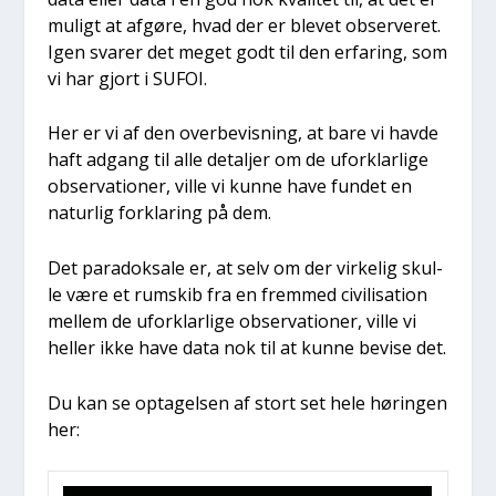
muligt at afgø­re, hvad der er ble­vet obser­ve­ret.
Igen sva­rer det meget godt til den erfa­ring, som
vi har gjort i SUFOI.
Her er vi af den over­be­vis­ning, at bare vi hav­de
haft adgang til alle detal­jer om de ufor­klar­li­ge
obser­va­tio­ner, vil­le vi kun­ne have fun­det en
natur­lig for­kla­ring på dem.
Det para­doksa­le er, at selv om der vir­ke­lig skul­
le være et rum­skib fra en frem­med civi­li­sa­tion
mel­lem de ufor­klar­li­ge obser­va­tio­ner, vil­le vi
hel­ler ikke have data nok til at kun­ne bevi­se det.
Du kan se opta­gel­sen af stort set hele hørin­gen
her: