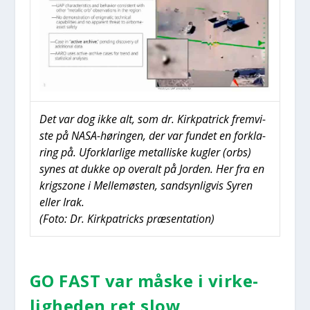
Det var dog ikke alt, som dr. Kirk­pa­tri­ck frem­vi­
ste på NASA-hørin­gen, der var fun­det en for­kla­
ring på. Ufor­klar­li­ge metal­li­ske kug­ler (orbs)
synes at duk­ke op overalt på Jor­den. Her fra en
krigszo­ne i Mel­le­mø­sten, sand­syn­lig­vis Syren
eller Irak.
(Foto: Dr. Kirk­pa­tri­cks præ­sen­ta­tion)
GO FAST var måske i vir­ke­
lig­he­den ret slow