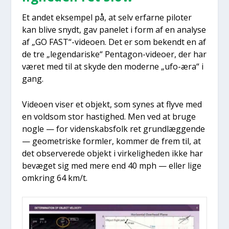
Et andet eksem­pel på, at selv erfar­ne pilo­ter
kan bli­ve snydt, gav pane­let i form af en ana­ly­se
af „GO FAST“-videoen. Det er som bekendt en af
de tre „legen­da­ri­ske“ Pen­ta­gon-video­er, der har
været med til at sky­de den moder­ne „ufo-æra“ i
gang.
Video­en viser et objekt, som synes at fly­ve med
en vold­som stor hastig­hed. Men ved at bru­ge
nog­le — for viden­skabs­folk ret grund­læg­gen­de
— geo­me­tri­ske form­ler, kom­mer de frem til, at
det obser­ve­re­de objekt i vir­ke­lig­he­den ikke har
bevæ­get sig med mere end 40 mph — eller lige
omkring 64 km/t.