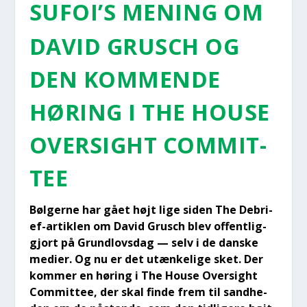
SUFOI’S MENING OM
DAVID GRUSCH OG
DEN KOM­MEN­DE
HØRING I THE HOU­SE
OVER­SIGHT COM­MIT­
TEE
Bøl­ger­ne har gået højt lige siden The Debri­
ef-artik­len om David Grusch blev offent­lig­
gjort på Grund­lovs­dag — selv i de dan­ske
medi­er. Og nu er det utæn­ke­li­ge sket. Der
kom­mer en høring i The Hou­se Over­sight
Com­mit­tee, der skal fin­de frem til sand­he­