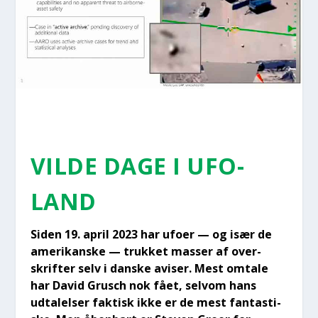
VIL­DE DAGE I UFO-
LAND
Siden 19. april 2023 har ufo­er — og især de
ame­ri­kan­ske — truk­ket mas­ser af over­
skrif­ter selv i dan­ske avi­ser. Mest omta­le
har David Grusch nok fået, selv­om hans
udta­lel­ser fak­tisk ikke er de mest fan­ta­sti­