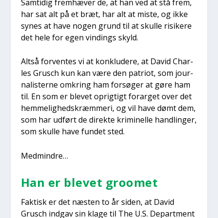
Sam­ti­dig frem­hæ­ver de, at han ved at stå frem,
har sat alt på et bræt, har alt at miste, og ikke
synes at have nogen grund til at skul­le risi­ke­re
det hele for egen vin­dings skyld.
Alt­så for­ven­tes vi at kon­klu­de­re, at David Char­
les Grusch kun kan være den patri­ot, som jour­
na­li­ster­ne omkring ham for­sø­ger at gøre ham
til. En som er ble­vet oprig­tigt for­ar­get over det
hem­me­lig­heds­kræm­me­ri, og vil have dømt dem,
som har udført de direk­te kri­mi­nel­le hand­lin­ger,
som skul­le have fun­det sted.
Med­min­dre…
Han er ble­vet groo­met
Fak­tisk er det næsten to år siden, at David
Grusch ind­gav sin kla­ge til The U.S. Depart­ment