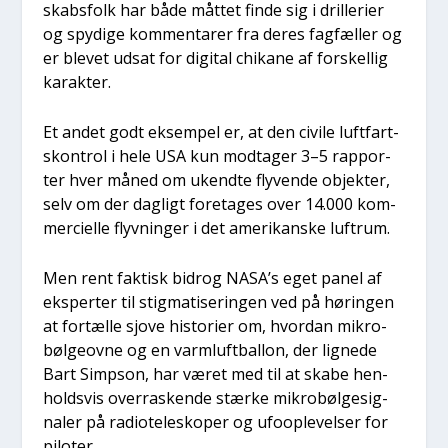
skabs­folk har både måt­tet fin­de sig i dril­le­ri­er
og spy­di­ge kom­men­ta­rer fra deres fag­fæl­ler og
er ble­vet udsat for digi­tal chi­ka­ne af for­skel­lig
karak­ter.
Et andet godt eksem­pel er, at den civi­le luft­fart­
s­kon­trol i hele USA kun mod­ta­ger 3–5 rap­por­
ter hver måned om ukend­te fly­ven­de objek­ter,
selv om der dag­ligt fore­ta­ges over 14.000 kom­
merci­el­le flyv­nin­ger i det ame­ri­kan­ske luftrum.
Men rent fak­tisk bidrog NASA’s eget panel af
eks­per­ter til stig­ma­ti­se­rin­gen ved på hørin­gen
at for­tæl­le sjove histo­ri­er om, hvor­dan mikro­
bøl­ge­ov­ne og en varm­luft­bal­lon, der lig­ne­de
Bart Simp­son, har været med til at ska­be hen­
holds­vis over­ra­sken­de stær­ke mikro­bøl­ge­sig­
na­ler på radi­o­te­lesko­per og ufoop­le­vel­ser for
pilo­ter.