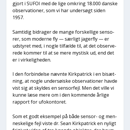
gjort i SUFOI med de lige omkring 18.000 dan­ske
obser­va­tio­ner, som vi har under­søgt siden
1957.
Sam­ti­dig bidra­ger de man­ge for­skel­li­ge sen­so­
rer, som moder­ne fly — sær­ligt jager­fly — er
udsty­ret med, i nog­le til­fæl­de til, at det obser­ve­
re­de kom­mer til at se mere mystisk ud, end det
er i vir­ke­lig­he­den.
I den for­bin­del­se nævn­te Kirk­pa­tri­ck i en bisæt­
ning, at nog­le under­søi­ske obser­va­tio­ner hav­de
vist sig at skyl­des en sen­sor­fejl. Men det vil­le vi
kun­ne læse mere om i den kom­men­de årli­ge
rap­port for ufo­kon­to­ret.
Som et godt eksem­pel på både sen­sor- og men­
ne­ske­li­ge fejl viste dr. Sean Kirk­pa­tri­ck en nyligt