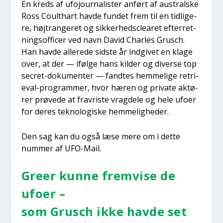
En kreds af ufo­jour­na­li­ster anført af austral­ske
Ross Coult­hart hav­de fun­det frem til en tid­li­ge­
re, højtran­ge­ret og sik­ker­heds­clea­ret efter­ret­
nings­of­fi­cer ved navn David Char­les Grusch.
Han hav­de alle­re­de sid­ste år ind­gi­vet en kla­ge
over, at der — iføl­ge hans kil­der og diver­se top
secret-doku­men­ter — fand­tes hem­me­li­ge retri­
e­val-pro­gram­mer, hvor hæren og pri­va­te aktø­
rer prø­ve­de at fravri­ste vrag­de­le og hele ufo­er
for deres tek­no­lo­gi­ske hem­me­lig­he­der.
Den sag kan du også læse mere om i det­te
num­mer af UFO-Mail.
Gre­er kun­ne frem­vi­se de
ufo­er –
som Grusch ikke hav­de set