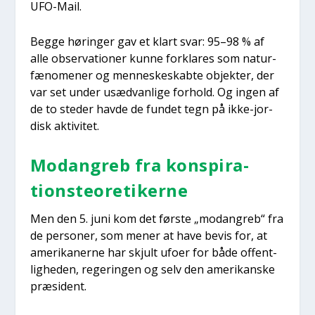
UFO-Mail.
Beg­ge hørin­ger gav et klart svar: 95–98 % af
alle obser­va­tio­ner kun­ne for­kla­res som natur­
fæ­no­me­ner og men­ne­ske­skab­te objek­ter, der
var set under usæd­van­li­ge for­hold. Og ingen af
de to ste­der hav­de de fun­det tegn på ikke-jor­
disk akti­vi­tet.
Modan­greb fra kon­spira­
tions­te­o­re­ti­ker­ne
Men den 5. juni kom det før­ste „modan­greb“ fra
de per­so­ner, som mener at have bevis for, at
ame­ri­ka­ner­ne har skjult ufo­er for både offent­
lig­he­den, rege­rin­gen og selv den ame­ri­kan­ske
præ­si­dent.