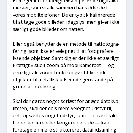
Et meget let­for­stå­e­ligt eksem­pel er de digi­tal­ka­
me­ra­er, som vi alle sam­men har sid­den­de i
vores mobil­te­le­fo­ner. De er typisk kali­bre­re­de
til at tage gode bil­le­der i dags­lys, men giver ikke
sær­ligt gode bil­le­der om nat­ten.
Eller også benyt­ter de en meto­de til nat­fo­to­gra­
fe­ring, som ikke er vel­eg­net til at foto­gra­fe­re
lysen­de objek­ter. Sam­ti­dig er der ikke et sær­ligt
kraf­tigt visu­elt zoom på mobil­ka­me­ra­et — og
den digi­ta­le zoom-funk­tion gør tit lysen­de
objek­ter til metal­lisk udse­en­de gen­stan­de på
grund af pixe­le­ring.
Skal der gøres noget seri­øst for at øge data­kva­
li­te­ten, skal der dels mere vel­eg­net udstyr til,
dels opsæt­tes noget udstyr, som — i hvert fald
for en kor­te­re eller læn­ge­re peri­o­de — kan
fore­ta­ge en mere struk­tu­re­ret data­ind­sam­ling