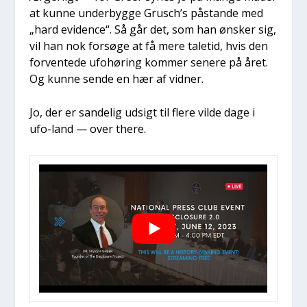
at kun­ne under­byg­ge Grus­ch’s påstan­de med
„hard evi­den­ce“. Så går det, som han ønsker sig,
vil han nok for­sø­ge at få mere tale­tid, hvis den
for­ven­te­de ufo­hø­ring kom­mer sene­re på året.
Og kun­ne sen­de en hær af vid­ner.
Jo, der er san­de­lig udsigt til fle­re vil­de dage i
ufo-land — over the­re.