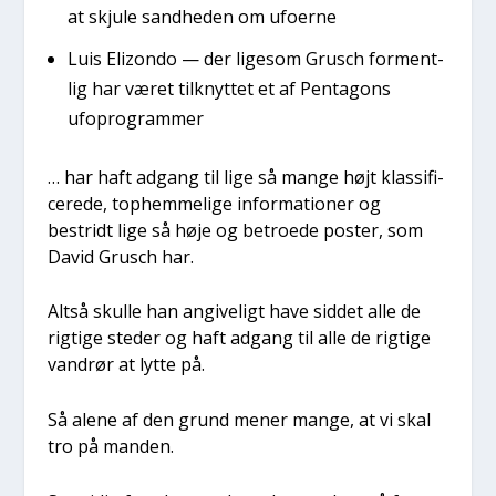
at skju­le sand­he­den om ufo­er­ne
Luis Elizon­do — der lige­som Grusch for­ment­
lig har været til­knyt­tet et af Pen­ta­gons
ufopro­gram­mer
… har haft adgang til lige så man­ge højt klas­si­fi­
ce­re­de, top­hem­me­li­ge infor­ma­tio­ner og
bestridt lige så høje og betro­e­de poster, som
David Grusch har.
Alt­så skul­le han angi­ve­ligt have sid­det alle de
rig­ti­ge ste­der og haft adgang til alle de rig­ti­ge
van­d­rør at lyt­te på.
Så ale­ne af den grund mener man­ge, at vi skal
tro på man­den.