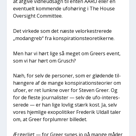
at afgi­ve vid­neud­sagn til enten AARO eller en
even­tu­elt kom­men­de ufo­hø­ring i The Hou­se
Over­sight Com­mit­tee.
Det vir­ke­de som det næste vel­or­ke­stre­re­de
„modan­greb“ fra kon­spira­tions­te­o­re­ti­ker­ne.
Men har vi hørt lige så meget om Gre­ers event,
som vi har hørt om Grusch?
Næh, for selv de per­so­ner, som er glø­de­n­de til­
hæn­ge­re af de man­ge kon­spira­tions­te­o­ri­er om
ufo­er, er ret lunk­ne over for Ste­ven Gre­er. Og
for de fle­ste jour­na­li­ster — selv de ufo-inter­es­
se­re­de — er han lige lov­lig stærk kost. Ja, selv
vores hjem­li­ge exopo­li­ti­ker Fre­de­rik Uldall taler
om, at Gre­er for­plum­rer bil­le­det.
Ærger­ligt — for Gre­er synes jo på man­ge måder