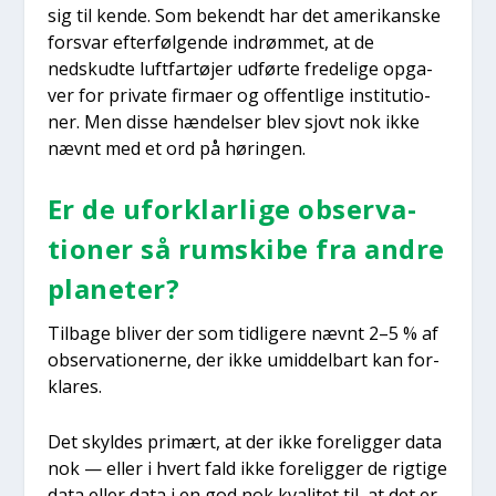
sig til ken­de. Som bekendt har det ame­ri­kan­ske
for­svar efter­føl­gen­de indrøm­met, at de
nedskud­te luft­far­tø­jer udfør­te fre­de­li­ge opga­
ver for pri­va­te fir­ma­er og offent­li­ge insti­tu­tio­
ner. Men dis­se hæn­del­ser blev sjovt nok ikke
nævnt med et ord på hørin­gen.
Er de ufor­klar­li­ge obser­va­
tio­ner så rum­ski­be fra andre
pla­ne­ter?
Til­ba­ge bli­ver der som tid­li­ge­re nævnt 2–5 % af
obser­va­tio­ner­ne, der ikke umid­del­bart kan for­
kla­res.
Det skyl­des pri­mært, at der ikke fore­lig­ger data
nok — eller i hvert fald ikke fore­lig­ger de rig­ti­ge
data eller data i en god nok kva­li­tet til, at det er