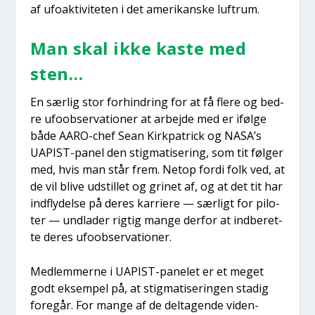
af ufo­ak­ti­vi­te­ten i det ame­ri­kan­ske luftrum.
Man skal ikke kaste med
sten…
En sær­lig stor for­hin­dring for at få fle­re og bed­
re ufoob­ser­va­tio­ner at arbej­de med er iføl­ge
både AARO-chef Sean Kirk­pa­tri­ck og NASA’s
UAPIST-panel den stig­ma­ti­se­ring, som tit føl­ger
med, hvis man står frem. Net­op for­di folk ved, at
de vil bli­ve udstil­let og gri­net af, og at det tit har
ind­fly­del­se på deres kar­ri­e­re — sær­ligt for pilo­
ter — und­la­der rig­tig man­ge der­for at ind­be­ret­
te deres ufoob­ser­va­tio­ner.
Med­lem­mer­ne i UAPIST-pane­let er et meget
godt eksem­pel på, at stig­ma­ti­se­rin­gen sta­dig
fore­går. For man­ge af de del­ta­gen­de viden­