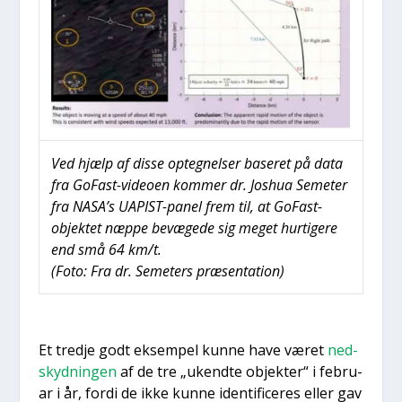
Ved hjælp af dis­se opteg­nel­ser base­ret på data
fra GoFast-video­en kom­mer dr. Jos­hua Seme­ter
fra NASA’s UAPIST-panel frem til, at GoFast-
objek­tet næp­pe bevæ­ge­de sig meget hur­ti­ge­re
end små 64 km/t.
(Foto: Fra dr. Seme­ters præ­sen­ta­tion)
Et tred­je godt eksem­pel kun­ne have været
ned­
skyd­nin­gen
af de tre „ukend­te objek­ter“ i febru­
ar i år, for­di de ikke kun­ne iden­ti­fi­ce­res eller gav