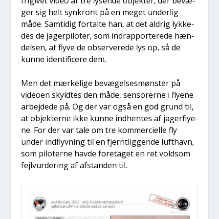
fri­gi­vet video af tre lysen­de objek­ter, der bevæ­
ger sig helt syn­kront på en meget under­lig
måde. Sam­ti­dig for­tal­te han, at det aldrig lyk­ke­
des de jager­pi­lo­ter, som indrap­por­te­re­de hæn­
del­sen, at fly­ve de obser­ve­re­de lys op, så de
kun­ne iden­ti­fi­ce­re dem.
Men det mær­ke­li­ge bevæ­gel­ses­møn­ster på
video­en skyld­tes den måde, sen­so­rer­ne i fly­e­ne
arbej­de­de på. Og der var også en god grund til,
at objek­ter­ne ikke kun­ne ind­hen­tes af jager­fly­e­
ne. For der var tale om tre kom­merci­el­le fly
under ind­flyv­ning til en fjer­nt­lig­gen­de luft­havn,
som pilo­ter­ne hav­de fore­ta­get en ret vold­som
fejl­vur­de­ring af afstan­den til.