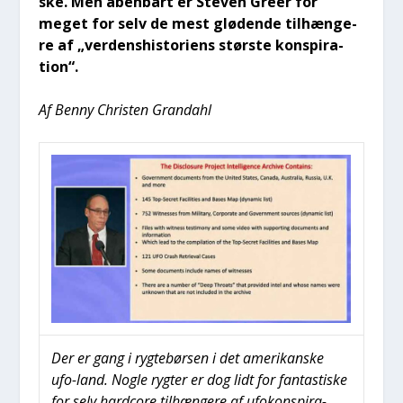
ske. Men åben­bart er Ste­ven Gre­er for
meget for selv de mest glø­de­n­de til­hæn­ge­
re af „ver­dens­hi­sto­ri­ens stør­ste kon­spira­
tion“.
Af Ben­ny Chri­sten Gran­da­hl
Der er gang i ryg­tebør­sen i det ame­ri­kan­ske
ufo-land. Nog­le ryg­ter er dog lidt for fan­ta­sti­ske
for selv hardco­re til­hæn­ge­re af ufo­kon­spira­