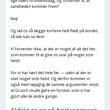
lige siden Grund­lovs­dag, og for­ven­ter vi, at
sand­he­den kom­mer frem?
Nej!
Og lad os så læg­ge kor­te­ne helt fladt på bor­det,
så alle kan se dem:
Vi for­ven­ter ikke, at der er noget af alt det her,
som kom­mer til at give os svar på noget som
helst.
For vi har hørt det hele før — uden at der er
sket noget som helst. Og der­for kom­mer vi
også med nøj­ag­tig de sam­me argu­men­ter imod,
at Grusch skul­le gøre en for­skel, som vi har
gjort alle de andre gan­ge.
Aldrig er en så højtran­ge­ren­