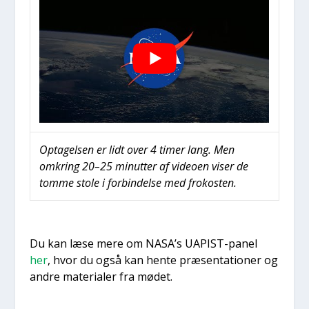
Opta­gel­sen er lidt over 4 timer lang. Men
omkring 20–25 minut­ter af video­en viser de
tom­me sto­le i for­bin­del­se med froko­sten.
Du kan læse mere om NASA’s UAPIST-panel
her
, hvor du også kan hen­te præ­sen­ta­tio­ner og
andre mate­ri­a­ler fra mødet.