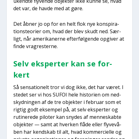
ukend­te fly­ven­de objek­ter ikke kun­ne se, hvad
det var, de hav­de med at gøre.
Det åbner jo op for en helt flok nye kon­spira­
tions­te­o­ri­er om, hvad der blev skudt ned. Sær­
ligt, når ame­ri­ka­ner­ne efter­føl­gen­de opgi­ver at
fin­de vra­gre­ster­ne.
Selv eks­per­ter kan se for­
kert
Så sen­sa­tio­nelt tror vi dog ikke, det har været. I
ste­det ser vi hos SUFOI hele histo­ri­en om ned­
skyd­nin­gen af de tre objek­ter i febru­ar som et
rig­tig godt eksem­pel på, at selv eks­per­ter og
ruti­ne­re­de pilo­ter kan sny­des af men­ne­skab­te
objek­ter — samt at hver­ken flå­de eller fly­ve­vå­
ben har kend­skab til alt, hvad kom­merci­el­le og