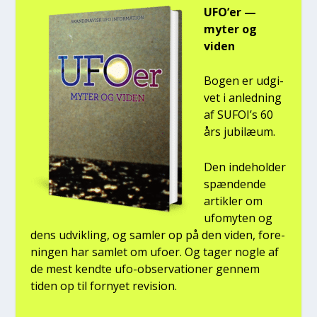
UFO’er —
myter og
viden
Bogen er udgi­
vet i anled­ning
af SUFOI’s 60
års jubilæum.
Den inde­hol­der
spæn­den­de
artik­ler om
ufo­myten og
dens udvik­ling, og sam­ler op på den viden, for­e­
nin­gen har sam­let om ufo­er. Og tager nog­le af
de mest kend­te ufo-obser­va­tio­ner gen­nem
tiden op til for­ny­et revi­sion.