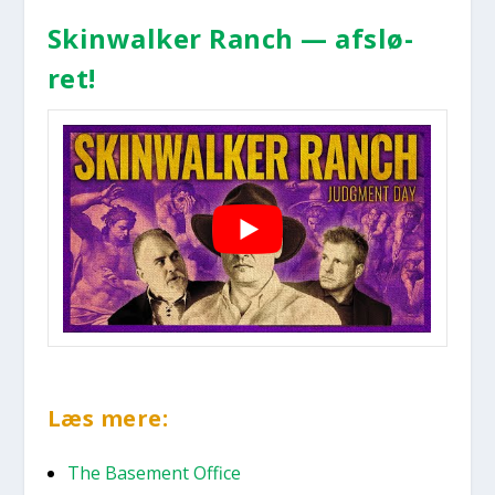
Skinwal­ker Ranch — afslø­
ret!
Læs mere:
The Base­ment Offi­ce