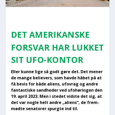
DET AME­RI­KAN­SKE
FOR­SVAR HAR LUK­KET
SIT UFO-KON­TOR
Eller kun­ne lige så godt gøre det. Det mener
de man­ge belie­vers, som hav­de håbet på at
få bevis for både ali­ens, ufovrag og andre
fan­ta­sti­ske sand­he­der ved ufo­hø­rin­gen den
19. april 2023. Men i ste­det vid­ste det sig, at
det var nog­le helt andre „ali­ens“, de frem­
mød­te sena­to­rer spurg­te ind til.