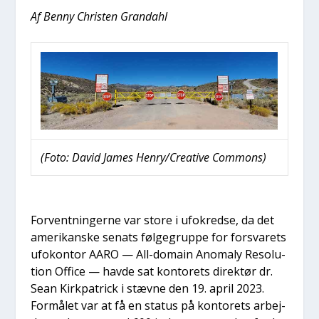
Af Ben­ny Chri­sten Gran­da­hl
(Foto: David James Henry/Creative Com­mons)
For­vent­nin­ger­ne var sto­re i ufokred­se, da det
ame­ri­kan­ske senats føl­ge­grup­pe for for­sva­rets
ufo­kon­tor AARO — All-domain Ano­ma­ly Reso­lu­
tion Offi­ce — hav­de sat kon­to­rets direk­tør dr.
Sean Kirk­pa­tri­ck i stæv­ne den 19. april 2023.
For­må­let var at få en sta­tus på kon­to­rets arbej­