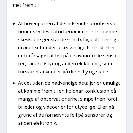
met frem til:
At hoved­par­ten af de ind­send­te ufoob­ser­va­
tio­ner skyl­des natur­fæ­no­me­ner eller men­ne­
ske­skab­te gen­stan­de som fx fly, bal­lo­ner og
dro­ner set under usæd­van­li­ge for­hold. Eller
er for­år­sa­get af fejl på de avan­ce­re­de sen­so­
rer, radar­ud­styr og anden elek­tro­nik, som
for­sva­ret anven­der på deres fly og ski­be.
At det uden de nød­ven­di­ge detal­jer er umu­ligt
at kom­me frem til en hold­bar kon­klu­sion på
man­ge af obser­va­tio­ner­ne, sim­pelt­hen for­di
bil­le­der og video­er er for uty­de­li­ge. Eller på
grund af de før­nævn­te fejl på sen­so­rer og
anden elek­tro­nik.