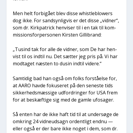
Men helt for­bi­gå­et blev dis­se whi­st­le­blowers
dog ikke. For sand­syn­lig­vis er det dis­se „vid­ner“,
som dr. Kirk­pa­tri­ck hen­vi­ser til i en tak til kom­
mis­sions­for­per­so­nen Kir­sten Gil­li­brand:
„Tusind tak for alle de vid­ner, som De har hen­
vist til os ind­til nu. Det sæt­ter jeg pris på. Vi har
mod­ta­get næsten to dusin ind­til vide­re.“
Sam­ti­dig bad han også om folks for­stå­el­se for,
at AARO hav­de foku­se­ret på den sene­ste tids
sik­ker­heds­mæs­si­ge udfor­drin­ger for USA frem
for at beskæf­ti­ge sig med de gam­le ufosa­ger.
Så enten har de ikke haft tid til at under­sø­ge de
omkring 24 vid­neud­sagn ordent­ligt end­nu —
eller også er der bare ikke noget i dem, som dr.