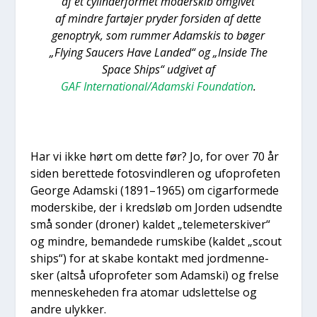
af et cylin­der­for­met moder­skib omgi­vet
af min­dre far­tø­jer pry­der for­si­den af det­te
genop­tryk, som rum­mer Adam­skis to bøger
„Flying Sau­cers Have Lan­ded“ og „Insi­de The
Spa­ce Ships“ udgi­vet af
GAF International/Adamski Foun­da­tion
.
Har vi ikke hørt om det­te før? Jo, for over 70 år
siden beret­te­de fotosvind­le­ren og ufopro­fe­ten
Geor­ge Adam­ski (1891–1965) om cigar­for­me­de
moder­ski­be, der i kredsløb om Jor­den udsend­te
små son­der (dro­ner) kal­det „tele­me­ter­ski­ver“
og min­dre, beman­de­de rum­ski­be (kal­det „scout
ships“) for at ska­be kon­takt med jord­men­ne­
sker (alt­så ufopro­fe­ter som Adam­ski) og frel­se
men­ne­ske­he­den fra ato­mar uds­let­tel­se og
andre ulyk­ker.