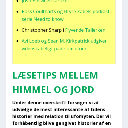
Josh Boswe­ells arti­kel
Ross Coult­harts og Bry­ce Zabels podcast-
serie Need to know
Chri­stop­her Sharp i
Fly­ven­de Tal­ler­ken
Avi Loeb og Sean M. Kirk­pa­tri­ck udgi­ver
viden­ska­be­ligt papir om ufo­er
LÆSE­TIPS MEL­LEM
HIM­MEL OG JORD
Under den­ne over­skrift for­sø­ger vi at
udvæl­ge de mest inter­es­san­te af tidens
histo­ri­er med rela­tion til ufo­myten. Der vil
for­hå­bent­lig bli­ve gen­gi­vet histo­ri­er af en