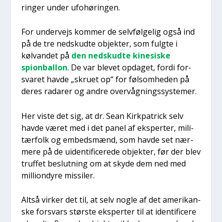
rin­ger under ufo­hø­rin­gen.
For under­vejs kom­mer de selv­føl­ge­lig også ind
på de tre nedskud­te objek­ter, som fulg­te i
kølvan­det på
den nedskud­te kine­si­ske
spionbal­lon
. De var ble­vet opda­get, for­di for­
sva­ret hav­de „skru­et op“ for følsom­he­den på
deres rada­rer og andre over­våg­nings­sy­ste­mer.
Her viste det sig, at dr. Sean Kirk­pa­tri­ck selv
hav­de været med i det panel af eks­per­ter, mili­
tær­folk og embeds­mænd, som hav­de set nær­
me­re på de uiden­ti­fi­ce­re­de objek­ter, før der blev
truf­fet beslut­ning om at sky­de dem ned med
mil­li­ondy­re mis­si­ler.
Alt­så vir­ker det til, at selv nog­le af det ame­ri­kan­
ske for­svars stør­ste eks­per­ter til at iden­ti­fi­ce­re