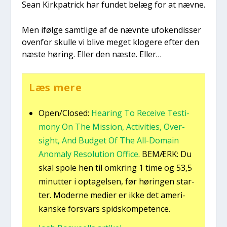
Sean Kirk­pa­tri­ck har fun­det belæg for at næv­ne.
Men iføl­ge samt­li­ge af de nævn­te ufo­ken­dis­ser
oven­for skul­le vi bli­ve meget klo­ge­re efter den
næste høring. Eller den næste. Eller…
Læs mere
Open/Closed:
Hea­ring To Recei­ve Testi­
mo­ny On The Mis­sion, Acti­vi­ties, Over­
sight, And Bud­get Of The All-Domain
Ano­ma­ly Reso­lu­tion Offi­ce
. BEMÆRK: Du
skal spo­le hen til omkring 1 time og 53,5
minut­ter i opta­gel­sen, før hørin­gen star­
ter. Moder­ne medi­er er ikke det ame­ri­
kan­ske for­svars spids­kom­pe­ten­ce.