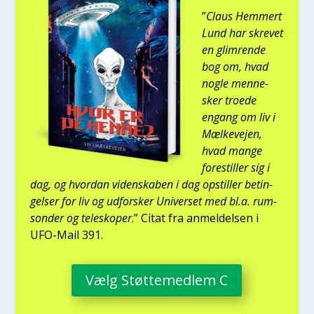
”
Claus Hem­mert
Lund har skre­vet
en glim­ren­de
bog om, hvad
nog­le men­ne­
sker tro­e­de
engang om liv i
Mæl­ke­vej­en,
hvad man­ge
fore­stil­ler sig i
dag, og hvor­dan viden­ska­ben i dag opstil­ler betin­
gel­ser for liv og udfor­sker Uni­ver­set med bl.a. rum­
son­der og telesko­per
.” Citat fra anmel­del­sen i
UFO-Mail 391.
Vælg Støt­te­med­lem C