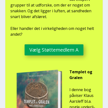
grup­per til at udfor­ske, om der er noget om
snak­ken. Og det lig­ger i luf­ten, at sand­he­den
snart bli­ver afslø­ret.
Eller hand­ler det i vir­ke­lig­he­den om noget helt
andet?
Vælg Støt­te­med­lem A
Temp­let og
Gra­len
I den­ne bog
påvi­ser Klaus
Aars­l­eff bl.a.
nog­le under­li­