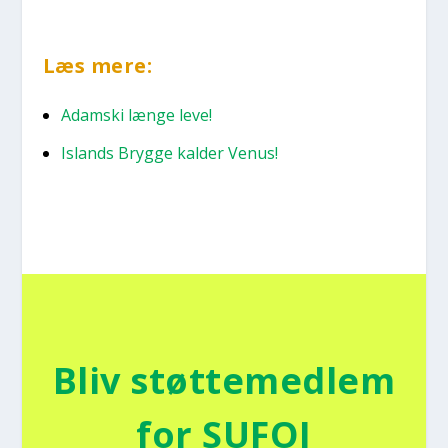
Læs mere:
Adam­ski læn­ge leve!
Islands Bryg­ge kal­der Venus!
Bliv støt­te­med­lem
for SUFOI