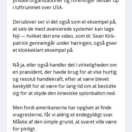
pri­va­te orga­ni­sa­tio­ner og for­e­nin­ger sen­der op
i luftrum­met over USA.
Der­u­d­over ser vi det også som et eksem­pel på,
at selv de mest avan­ce­re­de syste­mer kan tage
fejl — hvil­ket den ene video, som dr. Sean Kirk­
pa­tri­ck gen­nem­går under hørin­gen, også giver
et klok­ke­klart eksem­pel på.
Nå ja, eller også hand­ler det i vir­ke­lig­he­den om
en præ­si­dent, der hav­de brug for at vise hur­tig
og reso­lut hand­le­kraft, efter at være ble­vet
beskyldt for at være for lang tid om at beslut­te
sig for at sky­de den kine­si­ske spionbal­lon ned.
Men for­di ame­ri­ka­ner­ne har opgi­vet at fin­de
vra­gre­ster­ne, får vi aldrig et ende­gyl­digt svar.
Måske af den simp­le grund, at sva­ret vil­le være
for pin­ligt.