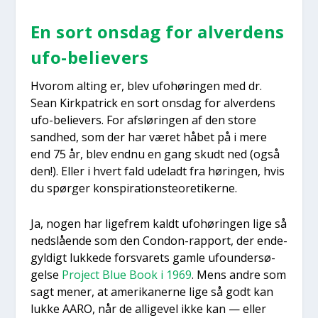
En sort ons­dag for alver­dens
ufo-belie­vers
Hvor­om alting er, blev ufo­hø­rin­gen med dr.
Sean Kirk­pa­tri­ck en sort ons­dag for alver­dens
ufo-belie­vers. For afslø­rin­gen af den sto­re
sand­hed, som der har været håbet på i mere
end 75 år, blev end­nu en gang skudt ned (også
den!). Eller i hvert fald ude­ladt fra hørin­gen, hvis
du spør­ger kon­spira­tions­te­o­re­ti­ker­ne.
Ja, nogen har lige­frem kaldt ufo­hø­rin­gen lige så
ned­slå­en­de som den Con­don-rap­port, der ende­
gyl­digt luk­ke­de for­sva­rets gam­le ufo­un­der­sø­
gel­se
Pro­ject Blue Book i 1969
. Mens andre som
sagt mener, at ame­ri­ka­ner­ne lige så godt kan
luk­ke AARO, når de alli­ge­vel ikke kan — eller