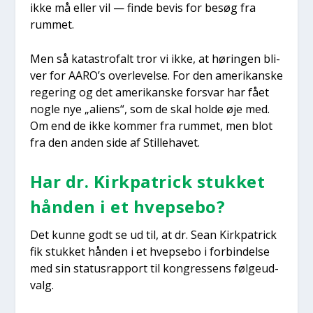
ikke må eller vil — fin­de bevis for besøg fra
rum­met.
Men så kata­stro­falt tror vi ikke, at hørin­gen bli­
ver for AARO’s over­le­vel­se. For den ame­ri­kan­ske
rege­ring og det ame­ri­kan­ske for­svar har fået
nog­le nye „ali­ens“, som de skal hol­de øje med.
Om end de ikke kom­mer fra rum­met, men blot
fra den anden side af Stil­le­ha­vet.
Har dr. Kirk­pa­tri­ck stuk­ket
hån­den i et hvep­se­bo?
Det kun­ne godt se ud til, at dr. Sean Kirk­pa­tri­ck
fik stuk­ket hån­den i et hvep­se­bo i for­bin­del­se
med sin sta­tus­rap­port til kon­gres­sens føl­ge­ud­
valg.