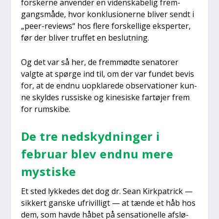
for­sker­ne anven­der en viden­ska­be­lig frem­
gangs­må­de, hvor kon­klu­sio­ner­ne bli­ver sendt i
„peer-reviews“ hos fle­re for­skel­li­ge eks­per­ter,
før der bli­ver truf­fet en beslut­ning.
Og det var så her, de frem­mød­te sena­to­rer
valg­te at spør­ge ind til, om der var fun­det bevis
for, at de end­nu uopkla­re­de obser­va­tio­ner kun­
ne skyl­des rus­si­ske og kine­si­ske far­tø­jer frem
for rum­ski­be.
De tre ned­skyd­nin­ger i
febru­ar blev end­nu mere
mysti­ske
Et sted lyk­ke­des det dog dr. Sean Kirk­pa­tri­ck —
sik­kert gan­ske ufri­vil­ligt — at tæn­de et håb hos
dem, som hav­de håbet på sen­sa­tio­nel­le afslø­