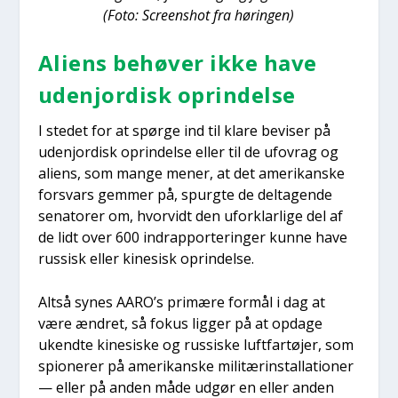
(Foto: Scre­ens­hot fra hørin­gen)
Ali­ens behø­ver ikke have
udenjor­disk oprin­del­se
I ste­det for at spør­ge ind til kla­re bevi­ser på
udenjor­disk oprin­del­se eller til de ufovrag og
ali­ens, som man­ge mener, at det ame­ri­kan­ske
for­svars gem­mer på, spurg­te de del­ta­gen­de
sena­to­rer om, hvor­vidt den ufor­klar­li­ge del af
de lidt over 600 indrap­por­te­rin­ger kun­ne have
rus­sisk eller kine­sisk oprin­del­se.
Alt­så synes AARO’s pri­mæ­re for­mål i dag at
være ændret, så fokus lig­ger på at opda­ge
ukend­te kine­si­ske og rus­si­ske luft­far­tø­jer, som
spio­ne­rer på ame­ri­kan­ske mili­tæ­rin­stal­la­tio­ner
— eller på anden måde udgør en eller anden