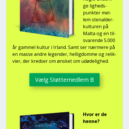
ge lig­heds­
punk­ter mel­
lem ste­nal­der­
kul­tu­ren på
Mal­ta og en til­
sva­ren­de 5.000
år gam­mel kul­tur i Irland. Samt ser nær­me­re på
en mas­se andre legen­der, hel­lig­dom­me og relik­
vi­er, der kred­ser om ønsket om udø­de­lig­hed.
Vælg Støt­te­med­lem B
Hvor er de
hen­ne?