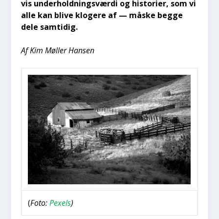
vis under­hold­nings­vær­di og histo­ri­er, som vi
alle kan bli­ve klo­ge­re af — måske beg­ge
dele sam­ti­dig.
Af Kim Møl­ler Han­sen
(
Foto:
Pexels
)