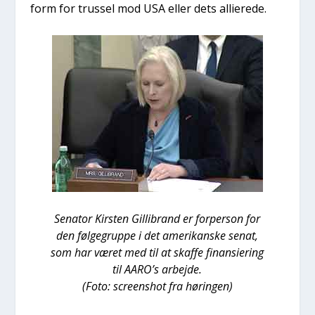
form for trus­sel mod USA eller dets alli­e­re­de.
Sena­tor Kir­sten Gil­li­brand er for­per­son for
den føl­ge­grup­pe i det ame­ri­kan­ske senat,
som har været med til at skaf­fe finan­si­e­ring
til AARO’s arbej­de.
(Foto: scre­ens­hot fra hørin­gen)