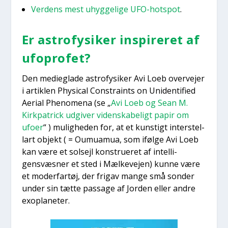
Ver­dens mest uhyg­ge­li­ge UFO-hots­pot
.
Er astro­fy­si­ker inspi­re­ret af
ufopro­fet?
Den medi­eg­la­de astro­fy­si­ker Avi Loeb over­ve­jer
i artik­len Phy­si­cal Con­straints on Uni­den­ti­fied
Aeri­al Pheno­me­na (se „
Avi Loeb og Sean M.
Kirk­pa­tri­ck udgi­ver viden­ska­be­ligt papir om
ufo­er
“ ) mulig­he­den for, at et kun­stigt inter­stel­
lart objekt ( = Oumu­amua, som iføl­ge Avi Loeb
kan være et sol­sejl kon­stru­e­ret af intel­li­
gensvæs­ner et sted i Mæl­ke­vej­en) kun­ne være
et moder­far­tøj, der fri­gav man­ge små son­der
under sin tæt­te pas­sa­ge af Jor­den eller andre
exo­pla­ne­ter.