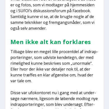
er og fotos, som vi mod­ta­ger på hjem­mesi­den
og i SUFOI’s dis­kus­sions­forum på Face­book.
Sam­ti­dig kun­ne vi se, at de brug­te nog­le af de
sam­me tek­nik­ker og frem­gangs­må­der, som vi
også selv anven­der.
Men ikke alt kan for­kla­res
Til­ba­ge blev en meget lil­le pro­cent­del af indrap­
por­te­rin­ger, som udvi­ste ken­de­tegn, der med
rime­lig­hed kun­ne beskri­ves som „unor­ma­le“.
Eller hvor der ikke var detal­jer nok til, at der
kun­ne træf­fes en klar afgø­rel­se om, hvad der
var tale om.
Dis­se var ufo­kon­to­ret nu i gang med at under­
sø­ge nær­me­re, lige­som de løben­de modt­og nye
indrap­por­te­rin­ger, som blev under­søgt. Efter­