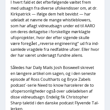
I hvert fald et det efter­føl­gen­de væl­tet frem
med udsagn fra diver­se ufo­ken­dis­ser om, at dr.
Kirk­pa­tri­ck — iføl­ge dem helt bevidst — har
ude­ladt at næv­ne de man­ge whi­st­le­blowers,
som har aflagt vid­neud­sagn under ed til AARO
om deres del­ta­gel­se i for­skel­li­ge mørklag­te
ufopro­jek­ter, hvor der efter sigen­de skul­le
være fore­gå­et „rever­se engi­ne­e­ring“ ud fra ind­
sam­le­de vrag­de­le fra ned­fald­ne ufo­er. Eller hvor
der har været under­søgt fund­ne ali­ens.
Såle­des har Daily Mails Josh Boswe­ell skre­vet
en læn­ge­re arti­kel om sagen, og i den sene­ste
epi­so­de af Ross Coult­harts og Bry­ce Zabels
podcast´-serie Need to know har­ce­le­rer de to
ufo­per­son­lig­he­der også over ude­la­del­sen af
dis­se vid­neud­sagn. Ende­lig fik Chri­stop­her
Sharp tale­tid i den dan­ske podcast Fly­ven­de Tal­
ler­ken.