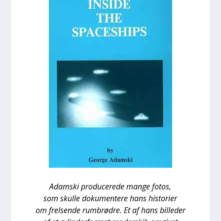
Adam­ski pro­du­ce­re­de man­ge fotos,
som skul­le doku­men­te­re hans histo­ri­er
om frel­sen­de rum­brød­re. Et af hans bil­le­der