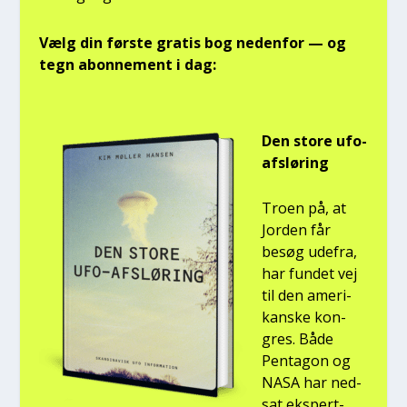
Vælg din før­ste gra­tis bog neden­for — og
tegn abon­ne­ment i dag:
Den sto­re ufo-
afslø­ring
Tro­en på, at
Jor­den får
besøg ude­fra,
har fun­det vej
til den ame­ri­
kan­ske kon­
gres. Både
Pen­ta­gon og
NASA har ned­
sat eks­pert­