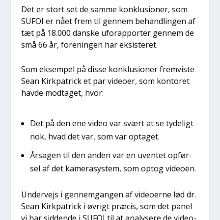
Det er stort set de sam­me kon­klu­sio­ner, som
SUFOI er nået frem til gen­nem behand­lin­gen af
tæt på 18.000 dan­ske uforap­por­ter gen­nem de
små 66 år, for­e­nin­gen har eksi­ste­ret.
Som eksem­pel på dis­se kon­klu­sio­ner frem­vi­ste
Sean Kirk­pa­tri­ck et par video­er, som kon­to­ret
hav­de mod­ta­get, hvor:
Det på den ene video var svært at se tyde­ligt
nok, hvad det var, som var opta­get.
Årsa­gen til den anden var en uven­tet opfør­
sel af det kame­ra­sy­stem, som optog video­en.
Under­vejs i gen­nem­gan­gen af video­er­ne lød dr.
Sean Kirk­pa­tri­ck i øvrigt præ­cis, som det panel
vi har sid­den­de i SUFOI til at ana­ly­se­re de video­