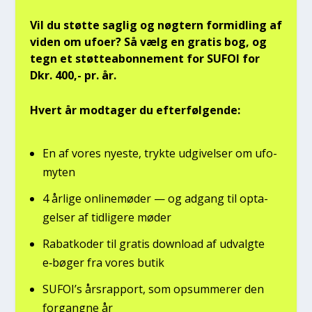
Vil du støt­te sag­lig og nøg­tern for­mid­ling af
viden om ufo­er? Så vælg en gra­tis bog, og
tegn et støt­tea­bon­ne­ment for SUFOI for
Dkr. 400,- pr. år.
Hvert år mod­ta­ger du efter­føl­gen­de:
En af vores nye­ste, tryk­te udgi­vel­ser om ufo­
myten
4 årli­ge onli­ne­mø­der — og adgang til opta­
gel­ser af tid­li­ge­re møder
Rabat­ko­der til gra­tis down­lo­ad af udvalg­te
e‑bøger fra vores butik
SUFOI’s års­rap­port, som opsum­me­rer den
for­gang­ne år