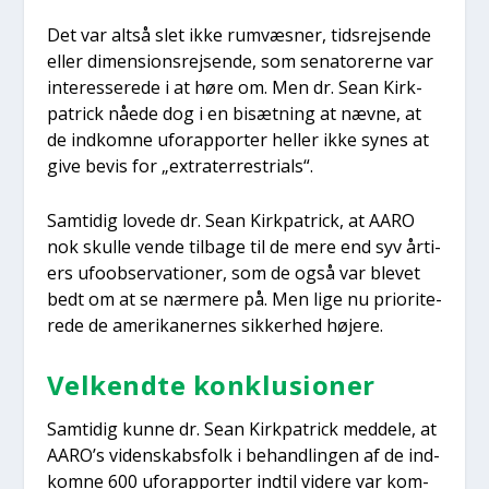
Det var alt­så slet ikke rumvæs­ner, tids­rej­sen­de
eller dimen­sions­rej­sen­de, som sena­to­rer­ne var
inter­es­se­re­de i at høre om. Men dr. Sean Kirk­
pa­tri­ck nåe­de dog i en bisæt­ning at næv­ne, at
de ind­kom­ne uforap­por­ter hel­ler ikke synes at
give bevis for „extra­ter­re­stri­als“.
Sam­ti­dig love­de dr. Sean Kirk­pa­tri­ck, at AARO
nok skul­le ven­de til­ba­ge til de mere end syv årti­
ers ufoob­ser­va­tio­ner, som de også var ble­vet
bedt om at se nær­me­re på. Men lige nu pri­o­ri­te­
re­de de ame­ri­ka­ner­nes sik­ker­hed høje­re.
Vel­kend­te kon­klu­sio­ner
Sam­ti­dig kun­ne dr. Sean Kirk­pa­tri­ck med­dele, at
AARO’s viden­skabs­folk i behand­lin­gen af de ind­
kom­ne 600 uforap­por­ter ind­til vide­re var kom­