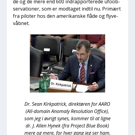
de og de mere end 600 indrap­por­te­re­de ufoob­
ser­va­tio­ner, som er mod­ta­get ind­til nu. Pri­mært
fra pilo­ter hos den ame­ri­kan­ske flå­de og fly­ve­
våb­net.
Dr. Sean Kirk­pa­tri­ck, direk­tø­ren for AARO
(All-domain Ano­ma­ly Reso­lu­tion Offi­ce),
som jeg i øvrigt synes, kom­mer til at lig­ne
dr. J. Allen Hynek (fra Pro­ject Blue Book)
mere og mere, for hver gang jeg ser ham.