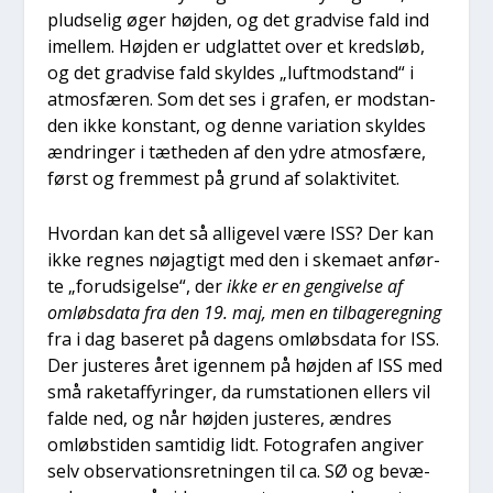
plud­se­lig øger høj­den, og det grad­vi­se fald ind
imel­lem. Høj­den er udg­lat­tet over et kredsløb,
og det grad­vi­se fald skyl­des „luft­mod­stand“ i
atmos­fæ­ren. Som det ses i gra­fen, er mod­stan­
den ikke kon­stant, og den­ne vari­a­tion skyl­des
ændrin­ger i tæt­he­den af den ydre atmos­fæ­re,
først og frem­mest på grund af solak­ti­vi­tet.
Hvor­dan kan det så alli­ge­vel være ISS? Der kan
ikke reg­nes nøj­ag­tigt med den i ske­ma­et anfør­
te „for­ud­si­gel­se“, der
ikke er en gen­gi­vel­se af
omløbs­da­ta fra den 19. maj, men en til­ba­ge­reg­ning
fra i dag base­ret på dagens omløbs­da­ta for ISS.
Der juste­res året igen­nem på høj­den af ISS med
små raket­af­fy­rin­ger, da rum­sta­tio­nen ellers vil
fal­de ned, og når høj­den juste­res, ændres
omløb­s­ti­den sam­ti­dig lidt. Foto­gra­fen angi­ver
selv obser­va­tions­ret­nin­gen til ca. SØ og bevæ­