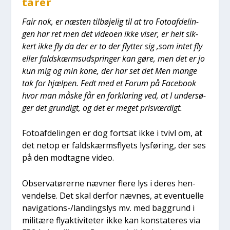
ta­rer
Fair nok, er næsten til­bø­je­lig til at tro Foto­af­de­lin­
gen har ret men det video­en ikke viser, er helt sik­
kert ikke fly da der er to der flyt­ter sig ‚som intet fly
eller faldskærms­ud­sprin­ger kan gøre, men det er jo
kun mig og min kone, der har set det Men man­ge
tak for hjæl­pen. Fedt med et Forum på Face­book
hvor man måske får en for­kla­ring ved, at I under­sø­
ger det grun­digt, og det er meget pris­vær­digt.
Foto­af­de­lin­gen er dog fort­sat ikke i tvivl om, at
det net­op er faldskærms­fly­ets lys­fø­ring, der ses
på den mod­tag­ne video.
Obser­va­tø­rer­ne næv­ner fle­re lys i deres hen­
ven­del­se. Det skal der­for næv­nes, at even­tu­el­le
navi­ga­tions-/lan­dings­lys mv. med bag­grund i
mili­tæ­re fly­ak­ti­vi­te­ter ikke kan kon­sta­te­res via