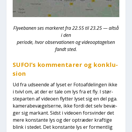
Fly­ve­ba­nen ses mar­ke­ret fra 22.55 til 23.25 — alt­så
i den
peri­o­de, hvor obser­va­tio­nen og video­op­ta­gel­sen
fandt sted.
SUFOI’s kom­men­ta­rer og kon­klu­
sion
Ud fra udse­en­de af lyset er Foto­af­de­lin­gen ikke
i tvivl om, at der er tale om lys fra et fly. I stør­
ste­par­ten af video­en flyt­ter lyset sig en del pga.
kame­ra­be­væ­gel­ser­ne, ikke for­di det selv bevæ­
ger sig mar­kant. Sidst i video­en for­svin­der det
mere kon­stan­te lys og der optræ­der kraf­ti­ge
blink i ste­det. Det kon­stan­te lys er for­ment­lig