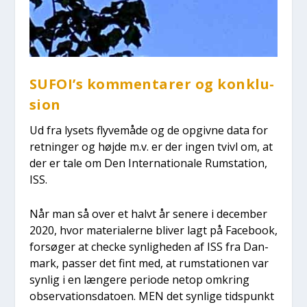
SUFOI’s kom­men­ta­rer og kon­klu­
sion
Ud fra lysets fly­ve­må­de og de opgiv­ne data for
ret­nin­ger og høj­de m.v. er der ingen tvivl om, at
der er tale om Den Inter­na­tio­na­le Rum­sta­tion,
ISS.
Når man så over et halvt år sene­re i decem­ber
2020, hvor mate­ri­a­ler­ne bli­ver lagt på Face­book,
for­sø­ger at checke syn­lig­he­den af ISS fra Dan­
mark, pas­ser det fint med, at rum­sta­tio­nen var
syn­lig i en læn­ge­re peri­o­de net­op omkring
obser­va­tions­da­to­en. MEN det syn­li­ge tids­punkt