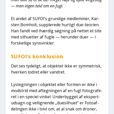
— men ingen tvivl om en fugl.
Et andet af SUFOI’s grun­di­ge med­lem­mer, Kar­
sten Bom­holt, sup­ple­re­de hur­tigt due-teo­ri­en.
Han fandt ved ihær­dig søg­ning på net­tet et site
med sil­hu­et­ter af fug­le — her­un­der duer — i
for­skel­li­ge syns­vink­ler.
SUFOI’s kon­klu­sion
Det ses tyde­ligt, at objek­tet ikke er sym­me­trisk,
hver­ken lodret eller van­dret.
Lys­teg­nin­gen i objek­tet eller for­men er ikke i
mod­strid med afteg­nin­gen af en fugl foto­gra­fe­
ret i en spe­ci­el vin­kel. Under­byg­get af eks­pert­
ud­sagn og vel­lig­nen­de „duesil­hu­et“ er Foto­af­
de­lin­gen ikke i tvivl om, at al snak om dro­ner,