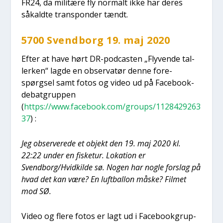
FR24, da mili­tæ­re fly nor­malt ikke har deres
såkald­te trans­pon­der tændt.
5700 Svend­borg 19. maj 2020
Efter at have hørt DR-podca­sten „Fly­ven­de tal­
ler­ken“ lag­de en obser­va­tør den­ne fore­
spørgsel samt fotos og video ud på Face­book-
debat­grup­pen
(
https://www.facebook.com/groups/1128429263
37
) :
Jeg obser­ve­re­de et objekt den 19. maj 2020 kl.
22:22 under en fiske­tur. Loka­tion er
Svendborg/Hvidkilde sø. Nogen har nog­le for­slag på
hvad det kan være? En luft­bal­lon måske? Fil­met
mod SØ.
Video og fle­re fotos er lagt ud i Face­book­grup­