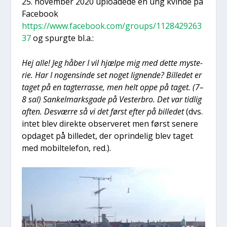
25. novem­ber 2020 uplo­a­de­de en ung kvin­de på
Face­book
https://www.facebook.com/groups/1128429263
37
og spurg­te bl.a.:
Hej alle! Jeg håber I vil hjæl­pe mig med det­te myste­
rie. Har I nogen­sin­de set noget lig­nen­de? Bil­le­det er
taget på en tag­ter­ras­se, men helt oppe på taget. (7–
8 sal) San­kel­marks­ga­de på Vester­bro. Det var tid­lig
aften. Desvær­re så vi det først efter på bil­le­det
(dvs.
intet blev direk­te obser­ve­ret men først sene­re
opda­get på bil­le­det, der oprin­de­lig blev taget
med mobil­te­le­fon, red.).