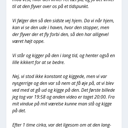
til at den fly­ver over os på et tids­punkt.
Vi føl­ger den så den sid­ste vej hjem. Da vi når hjem,
kan vi se den ude i haven, hvor den stop­per, men
der fly­ver der et fly for­bi den, så den har alli­ge­vel
været højt oppe.
Vi står og kig­ger på den i lang tid, og hen­ter også en
lil­le kik­kert for at se bed­re.
Nej, vi stod ikke kon­stant og kig­ge­de, men vi var
nys­ger­ri­ge og den var så nem at få øje på, at vi blev
ved med at gå ud og kig­ge på den. Det før­ste bil­le­de
jeg tog var 19:58 og anden video er taget 20:00. Fra
mit vin­due på mit værel­se kun­ne man stå og kig­ge
på det.
Efter 1 time cir­ka, var det lige­som om at den lang­