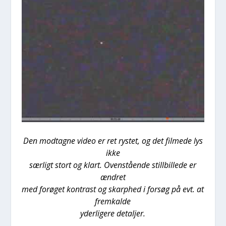
Den mod­tag­ne video er ret rystet, og det fil­me­de lys
ikke
sær­ligt stort og klart. Oven­stå­en­de stil­l­bil­le­de er
ændret
med for­ø­get kon­trast og skarp­hed i for­søg på evt. at
frem­kal­de
yder­li­ge­re detal­jer.