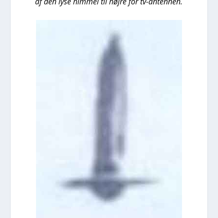
af den lyse him­mel til høj­re for tv-anten­nen.