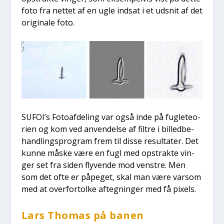
foto fra net­tet af en ugle ind­sat i et udsnit af det
ori­gi­na­le foto.
SUFOI’s Foto­af­de­ling var også inde på fug­le­te­o­
ri­en og kom ved anven­del­se af fil­tre i bil­led­be­
hand­lings­pro­gram frem til dis­se resul­ta­ter. Det
kun­ne måske være en fugl med opstrak­te vin­
ger set fra siden fly­ven­de mod ven­stre. Men
som det ofte er påpe­get, skal man være var­som
med at over­for­tol­ke afteg­nin­ger med få pixels.
Lars Tho­mas på banen