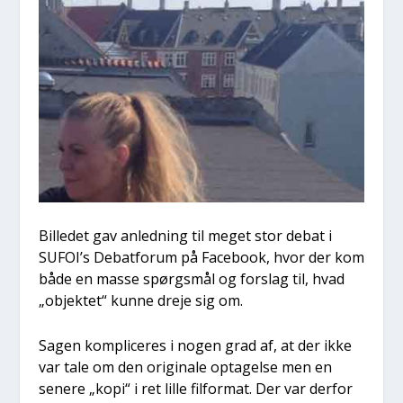
Bil­le­det gav anled­ning til meget stor debat i
SUFOI’s Debat­forum på Face­book, hvor der kom
både en mas­se spørgs­mål og for­slag til, hvad
„objek­tet“ kun­ne dre­je sig om.
Sagen kom­pli­ce­res i nogen grad af, at der ikke
var tale om den ori­gi­na­le opta­gel­se men en
sene­re „kopi“ i ret lil­le fil­for­mat. Der var der­for