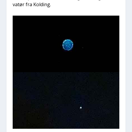
va­tør fra Kol­ding.