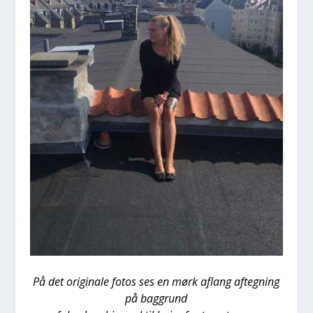
På det ori­gi­na­le fotos ses en mørk aflang afteg­ning
på bag­grund