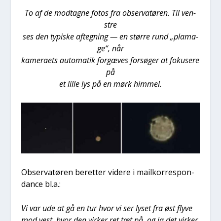
To af de mod­tag­ne fotos fra obser­va­tø­ren. Til ven­
stre
ses den typi­ske afteg­ning — en stør­re rund „pla­ma­
ge“, når
kame­ra­ets auto­ma­tik for­gæ­ves for­sø­ger at foku­se­re
på
et lil­le lys på en mørk him­mel.
Obser­va­tø­ren beret­ter vide­re i mail­kor­re­spon­
dan­ce bl.a.:
Vi var ude at gå en tur hvor vi ser lyset fra øst fly­ve
mod vest, hvor den vir­ker ret tæt på, og ja det vir­ker