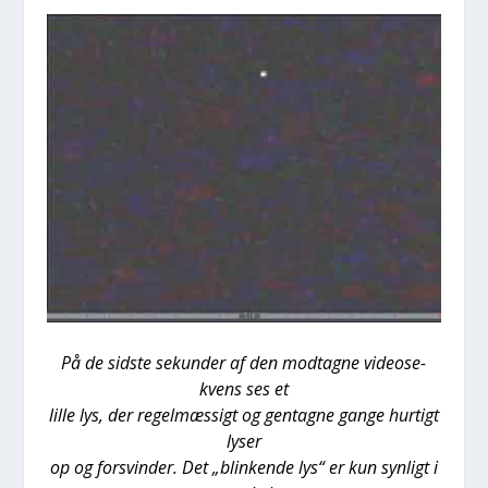
På de sid­ste sekun­der af den mod­tag­ne video­se­
kvens ses et
lil­le lys, der regel­mæs­sigt og gen­tag­ne gan­ge hur­tigt
lyser
op og for­svin­der. Det „blin­ken­de lys“ er kun syn­ligt i