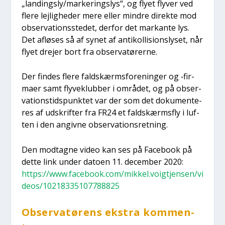
„landingsly/markeringslys“, og fly­et fly­ver ved
fle­re lej­lig­he­der mere eller min­dre direk­te mod
obser­va­tions­ste­det, der­for det mar­kan­te lys.
Det aflø­ses så af synet af anti­kol­li­sions­ly­set, når
fly­et dre­jer bort fra obser­va­tø­rer­ne.
Der fin­des fle­re faldskærms­for­e­nin­ger og ‑fir­
ma­er samt fly­ve­klub­ber i områ­det, og på obser­
va­tion­s­tids­punk­tet var der som det doku­men­te­
res af udskrif­ter fra FR24 et faldskærms­fly i luf­
ten i den angiv­ne obser­va­tions­ret­ning.
Den mod­tag­ne video kan ses på Face­book på
det­te link under dato­en 11. decem­ber 2020:
https://www.facebook.com/mikkel.voigtjensen/vi
deos/10218335107788825
Obser­va­tø­rens ekstra kom­men­