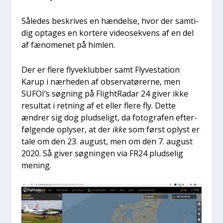
Såle­des beskri­ves en hæn­del­se, hvor der sam­ti­
dig opta­ges en kor­te­re video­se­kvens af en del
af fæno­me­net på him­len.
Der er fle­re fly­ve­klub­ber samt Fly­ve­sta­tion
Karup i nær­he­den af obser­va­tø­rer­ne, men
SUFOI’s søg­ning på Fligh­tRa­dar 24 giver ikke
resul­tat i ret­ning af et eller fle­re fly. Det­te
ændrer sig dog plud­se­ligt, da foto­gra­fen efter­
føl­gen­de oply­ser, at der
ikke
som først oplyst er
tale om den 23. august, men om den 7. august
2020. Så giver søg­nin­gen via FR24 plud­se­lig
mening.