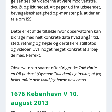
gel­sen ses på video­er­ne at være mod ven­stre,
dvs. Ø, og lidt nedad. Alt peger ud fra udse­en­det,
bevæ­gel­ses­ha­stig­hed og ‑møn­ster på, at der er
tale om ISS.
Det­te er et af de til­fæl­de hvor obser­va­tø­ren kan
bidra­ge med helt kon­kre­te data hvad angår tid,
sted, ret­ning og høj­de og der­til fle­re stil­l­fo­tos
og video­er. Dvs. noget meget kon­kret at arbej­
de med. Per­fekt.
Obser­va­tø­ren sva­rer efter­føl­gen­de:
Tak! Hør­te
en DR podcast (Fly­ven­de Tal­ler­ken) og tænk­te, at jeg
hel­ler måt­te dele hvad jeg hav­de obser­ve­ret.
1676 Køben­havn V 10.
august 2013