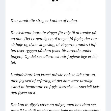
Den vand­ret­te streg er kan­ten af halen.
De ekstremt lod­ret­te vin­ger får mig til at tæn­ke på
en due. Det er nem­lig en af meget få fug­le, der har
så høje og dybe vin­ge­slag, at vin­ger­ne mødes i luf­
ten over ryg­gen på dem (eller til­sva­ren­de under
bugen). Og det ses aller­mest når fug­le­ne lige er let­
tet.
Umid­del­bart kan kræ­et måske nok se lidt stor ud,
men jeg ved af erfa­ring, at det kan være utro­ligt
svært at bedøm­me en fugls stør­rel­se — spe­ci­elt hvis
den fly­ver væk.
Det kan mulig­vis være en måge, men hos dem ser
man ikke så tit de der meget høje og dybe vin­ge­slag