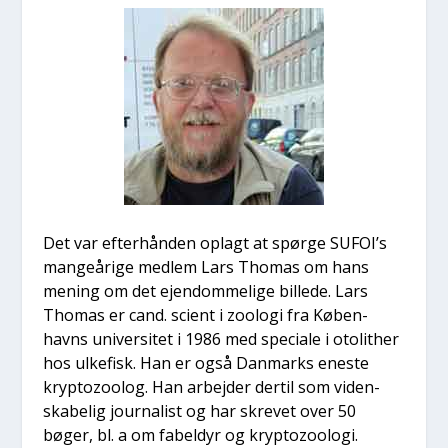
Det var efter­hån­den oplagt at spør­ge SUFOI’s
man­ge­åri­ge med­lem Lars Tho­mas om hans
mening om det ejen­dom­me­li­ge bil­le­de. Lars
Tho­mas er cand. sci­ent i zoo­lo­gi fra Køben­
havns uni­ver­si­tet i 1986 med spe­ci­a­le i oto­lit­her
hos ulke­fisk. Han er også Dan­marks ene­ste
kryp­tozoo­log. Han arbej­der der­til som viden­
ska­be­lig jour­na­list og har skre­vet over 50
bøger, bl. a om fabel­dyr og kryp­tozoo­lo­gi.