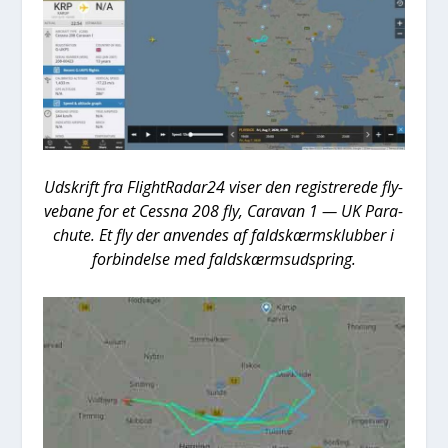
Udskrift fra FlightRadar24 viser den regi­stre­re­de fly­
ve­ba­ne for et Ces­sna 208 fly, Cara­van 1 — UK Para­
chu­te. Et fly der anven­des af faldskærm­s­klub­ber i
for­bin­del­se med faldskærms­ud­spring.