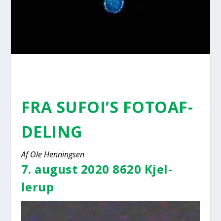
FRA SUFOI’S FOTO­AF­
DE­LING
Af Ole Hen­nings­en
7. august 2020 8620 Kjel­
lerup