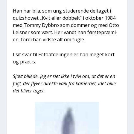
Han har bl.a. som ung stu­de­ren­de del­ta­get i
quizs­howet „Kvit eller dob­belt“ i okto­ber 1984
med Tom­my Dyb­bro som dom­mer og med Otto
Lei­s­ner som vært. Her vandt han før­ste­præ­mi­
en, for­di han vid­ste alt om fug­le.
I sit svar til Foto­af­de­lin­gen er han meget kort
og præ­cis:
Sjovt bil­le­de. Jeg er slet ikke i tvivl om, at det er en
fugl, der fly­ver direk­te væk fra kame­ra­et, idet bil­le­
det bli­ver taget.