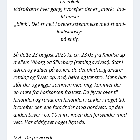
en enkelt
videof­ra­me hver gang, hvor­ef­ter der er „mørkt“ ind­
til næste
„blink“. Det er helt i over­ens­stem­mel­se med et anti­
kol­li­sions­lys
på et fly.
Så det­te 23 august 2020 kl. ca. 23:05 fra Knud­strup
mel­lem Viborg og Sil­ke­borg (ret­ning syd­vest). Står i
døren og kal­der på konen, da det plud­se­lig ændrer
ret­ning og fly­ver op, ned, høj­re og ven­stre. Mens hun
står der og kig­ger sam­men med mig, kom­mer der
en mere fra hori­son­ten fra vest. De fly­ver over til
hin­an­den og rundt om hin­an­den i cirk­ler i noget tid,
hvor­ef­ter den ene for­svin­der mod nord­vest, og den
anden bli­ver i ca. 10 min., inden den for­svin­der mod
vest. Har aldrig set noget lig­ne­de.
Mvh. De for­vir­re­de