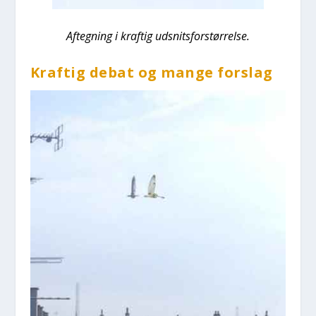
Afteg­ning i kraf­tig udsnits­for­stør­rel­se.
Kraf­tig debat og man­ge for­slag