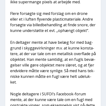
ikke super­man­ge pixels at arbej­de med.
Fle­re for­søg­te sig med for­slag om en dro­ne
eller et i luf­ten fly­ven­de pla­sti­c­ma­te­ri­a­le. Andre
for­søg­te via bil­led­be­hand­ling at fin­de sno­re, der
kun­ne under­støt­te et evt. „ophængt objekt“.
En del­ta­ger men­te at have belæg for med bag­
grund i skyg­ge­virk­nin­ger m.v. at kun­ne kon­sta­
te­re, at der var tale om en metal­lisk over­fla­de på
objek­tet. Han men­te sam­ti­dig, at en fugls bevæ­
gel­ser vil­le gøre objek­tet mere slø­ret, og at fjer
end­vi­de­re måt­te være syn­li­ge. Så med hans tek­
ni­ske kun­nen måt­te en fugl være helt ude­luk­
ket.
Nog­le del­ta­ge­re i SUFOI’s Face­book-forum
men­te, at der kun­ne være tale om en fugl med
opstrak­te vin­ger, som eksem­pel­vis vist på det­te