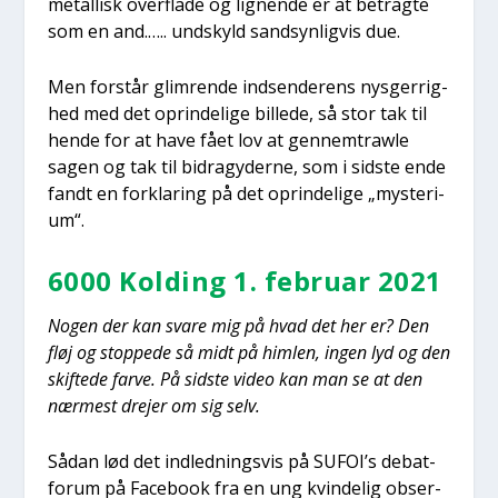
metal­lisk over­fla­de og lig­nen­de er at betrag­te
som en and.….. und­skyld sand­syn­lig­vis due.
Men for­står glim­ren­de ind­sen­de­rens nys­ger­rig­
hed med det oprin­de­li­ge bil­le­de, så stor tak til
hen­de for at have fået lov at gen­nem­traw­le
sagen og tak til bidrag­y­der­ne, som i sid­ste ende
fandt en for­kla­ring på det oprin­de­li­ge „myste­ri­
um“.
6000 Kol­ding 1. febru­ar 2021
Nogen der kan sva­re mig på hvad det her er? Den
fløj og stop­pe­de så midt på him­len, ingen lyd og den
skif­te­de far­ve. På sid­ste video kan man se at den
nær­mest dre­jer om sig selv.
Sådan lød det ind­led­nings­vis på SUFOI’s debat­
forum på Face­book fra en ung kvin­de­lig obser­