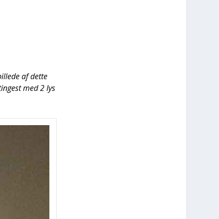
l­le­de af det­te
tin­gest med 2 lys