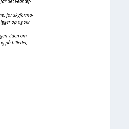
I får det ved­hæf­
­ne, for sky­for­ma­
kig­ger op og ser
ingen viden om,
 på bil­le­det,