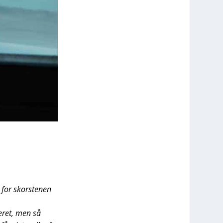
 for skor­ste­nen
fe­ret, men så