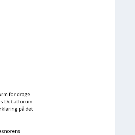
form for dra­ge
OI’s Debat­forum
­kla­ring på det
ge­s­norens