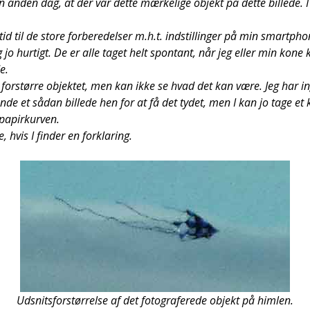
 anden dag, at der var det­te mær­ke­li­ge objekt på det­te bil­le­de. 
id til de sto­re for­be­re­del­ser m.h.t. indstil­lin­ger på min smartp­ho
 jo hur­tigt. De er alle taget helt spon­tant, når jeg eller min kone 
e.
t for­stør­re objek­tet, men kan ikke se hvad det kan være. Jeg har 
e et sådan bil­le­de hen for at få det tydet, men I kan jo tage et kig
 papir­kur­ven.
hvis I fin­der en for­kla­ring.
Udsnits­for­stør­rel­se af det foto­gra­fe­re­de objekt på him­len.