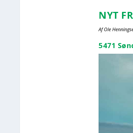
NYT FR
Af Ole Hen­nings­
5471 Søn­