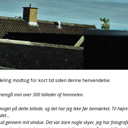
de­ling modt­og for kort tid siden den­ne hen­ven­del­se:
­nem­gå min over 300 bil­le­der af him­me­len.
g noget på det­te bil­le­de, og det har jeg ikke før bemær­ket. Til høj­re
e­det…
t ud gen­nem mit vin­due. Det var bare nog­le sky­er, jeg har foto­gra­