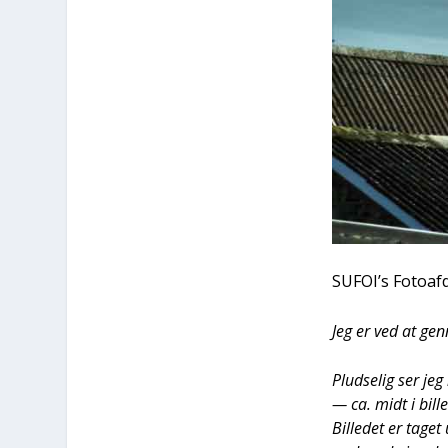
SUFOI’s Foto­af­
Jeg er ved at gen
Plud­se­lig ser je
— ca. midt i bil­l
Bil­le­det er tage