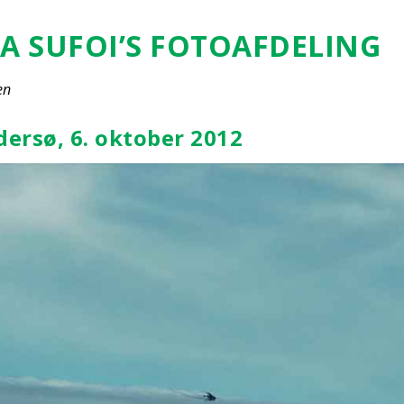
A SUFOI’S FOTO­AF­DE­LING
en
der­sø, 6. okto­ber 2012