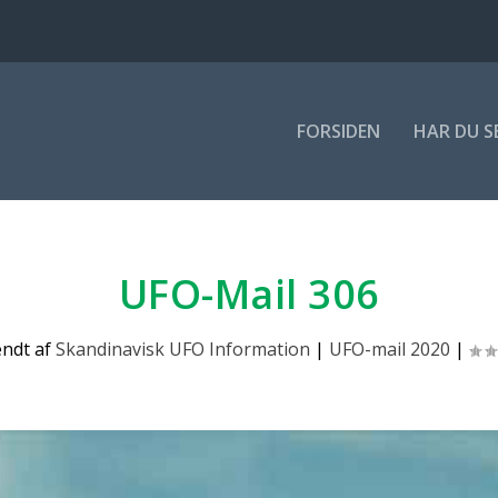
FOR­SI­DEN
HAR DU S
UFO-Mail 306
endt af
Skandinavisk UFO Information
|
UFO-mail 2020
|