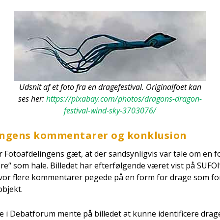
Udsnit af et foto fra en drage­festi­val. Ori­gi­nal­fo­et kan
ses her:
https://pixabay.com/photos/dragons-dragon-
festi­val-wind-sky-3703076/
lin­gens kom­men­ta­rer og kon­klu­sion
r Foto­af­de­lin­gens gæt, at der sand­syn­lig­vis var tale om en 
re“ som hale. Bil­le­det har efter­føl­gen­de været vist på SUF
or fle­re kom­men­ta­rer pege­de på en form for dra­ge som for
 objekt.
ne i Debat­forum men­te på bil­le­det at kun­ne iden­ti­fi­ce­re dra­