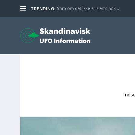
Som om det ikke er slemt nok …
TRENDING:
Inds