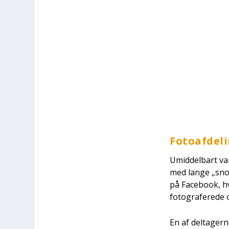
Foto­af­de­
Umid­del­bart va
med lan­ge „sno­
på Face­book, hv
foto­gra­fe­re­de
En af del­ta­ger­