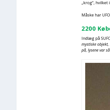
„krog“, hvil­ket 
Måske har UFO-M
2200 Købe
Ind­læg på SUFO
mysti­ske objekt,
på, lyse­ne var så