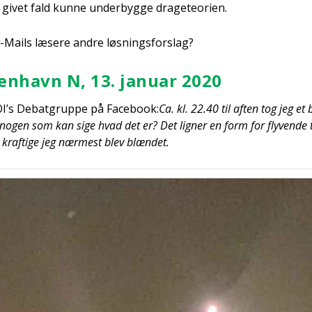
i givet fald kun­ne under­byg­ge dra­ge­te­o­ri­en.
ails læse­re andre løs­nings­for­slag?
n­havn N, 13. janu­ar 2020
I’s Debat­grup­pe på Face­book:
Ca. kl. 22.40 til aften tog jeg et bi
 nogen som kan sige hvad det er? Det lig­ner en form for fly­ven­de 
 kraf­ti­ge jeg nær­mest blev blæn­det.