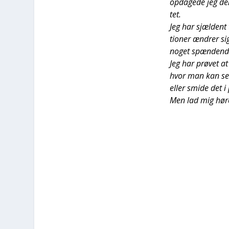
opda­ge­de jeg den
tet.
Jeg har sjæl­dent t
tio­ner ændrer sig
noget spæn­den­d
Jeg har prø­vet a
hvor man kan sen­d
eller smi­de det i
Men lad mig høre, 