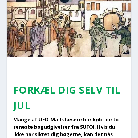
FOR­KÆL DIG SELV TIL
JUL
Man­ge af UFO-Mails læse­re har købt de to
sene­ste bog­ud­gi­vel­ser fra SUFOI. Hvis du
ikke har sik­ret dig bøger­ne, kan det nås