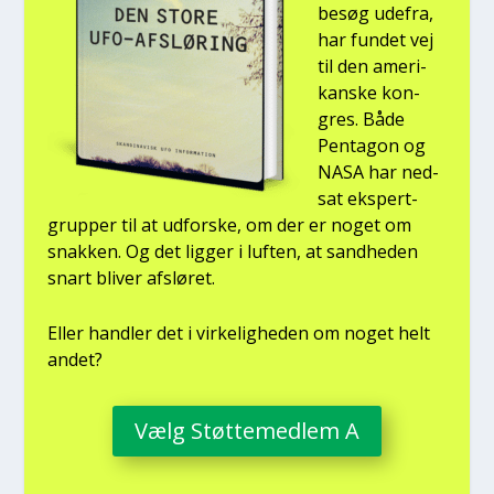
besøg ude­fra,
har fun­det vej
til den ame­ri­
kan­ske kon­
gres. Både
Pen­ta­gon og
NASA har ned­
sat eks­pert­
grup­per til at udfor­ske, om der er noget om
snak­ken. Og det lig­ger i luf­ten, at sand­he­den
snart bli­ver afslø­ret.
Eller hand­ler det i vir­ke­lig­he­den om noget helt
andet?
Vælg Støt­te­med­lem A