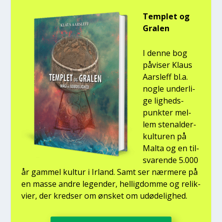
Temp­let og
Gra­len
I den­ne bog
påvi­ser Klaus
Aars­l­eff bl.a.
nog­le under­li­
ge lig­heds­
punk­ter mel­
lem ste­nal­der­
kul­tu­ren på
Mal­ta og en til­
sva­ren­de 5.000
år gam­mel kul­tur i Irland. Samt ser nær­me­re på
en mas­se andre legen­der, hel­lig­dom­me og relik­
vi­er, der kred­ser om ønsket om udø­de­lig­hed.