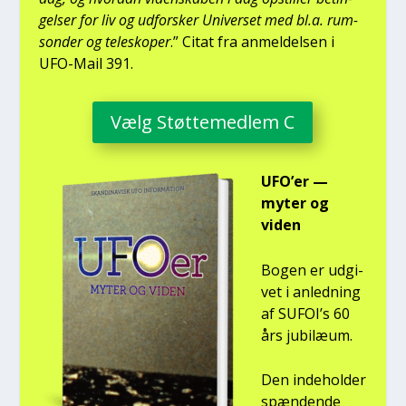
gel­ser for liv og udfor­sker Uni­ver­set med bl.a. rum­
son­der og telesko­per
.” Citat fra anmel­del­sen i
UFO-Mail 391.
Vælg Støt­te­med­lem C
UFO’er —
myter og
viden
Bogen er udgi­
vet i anled­ning
af SUFOI’s 60
års jubilæum.
Den inde­hol­der
spæn­den­de