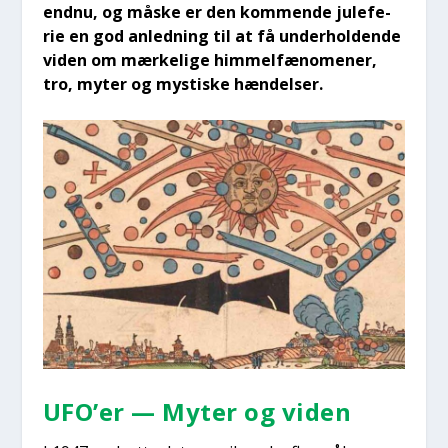
end­nu, og måske er den kom­men­de jule­fe­
rie en god anled­ning til at få under­hol­den­de
viden om mær­ke­li­ge him­mel­fæ­no­me­ner,
tro, myter og mysti­ske hæn­del­ser.
UFO’er — Myter og viden