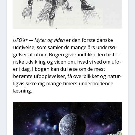
UFO’er — Myter og viden
er den før­ste dan­ske
udgi­vel­se, som sam­ler de man­ge års under­sø­
gel­ser af ufo­er. Bogen giver ind­blik i den histo­
ri­ske udvik­ling og viden om, hvad vi ved om ufo­
er i dag. I bogen kan du læse om de mest
berøm­te ufoop­le­vel­ser, få over­blik­ket og natur­
lig­vis sik­re dig man­ge timers under­hol­den­de
læs­ning.