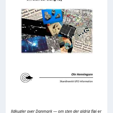
Ild­kug­ler over Dan­mark — om sten der aldrig fløj
er