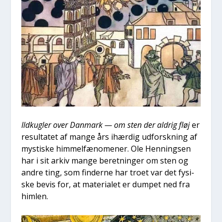
Ild­kug­ler over Dan­mark — om sten der aldrig fløj
er
resul­ta­tet af man­ge års ihær­dig udforsk­ning af
mysti­ske him­mel­fæ­no­me­ner. Ole Hen­nings­en
har i sit arkiv man­ge beret­nin­ger om sten og
andre ting, som fin­der­ne har tro­et var det fysi­
ske bevis for, at mate­ri­a­let er dum­pet ned fra
him­len.