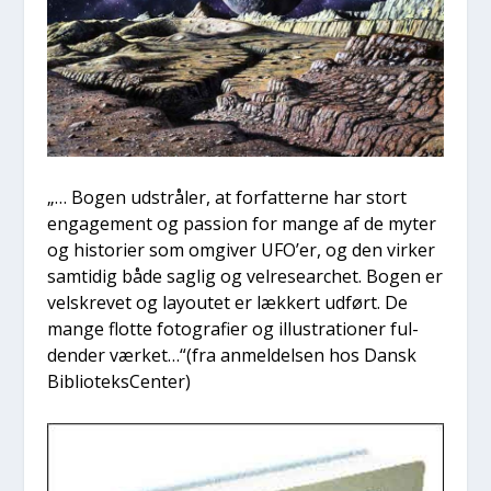
„… Bogen udstrå­ler, at for­fat­ter­ne har stort
enga­ge­ment og pas­sion for man­ge af de myter
og histo­ri­er som omgi­ver UFO’er, og den vir­ker
sam­ti­dig både sag­lig og vel­re­sear­chet. Bogen er
velskre­vet og lay­ou­tet er læk­kert udført. De
man­ge flot­te foto­gra­fi­er og illu­stra­tio­ner ful­
den­der værket…“(fra anmel­del­sen hos Dansk
Bibli­o­teks­Cen­ter)