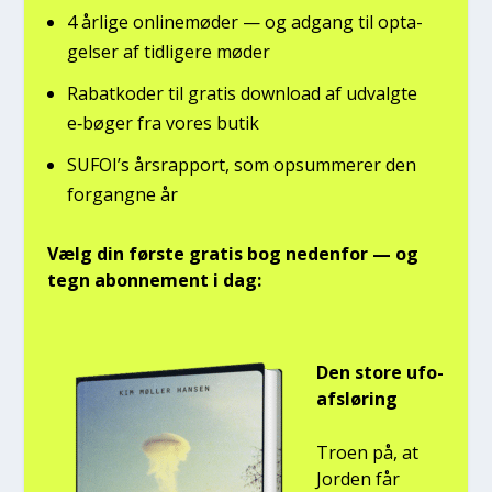
4 årli­ge onli­ne­mø­der — og adgang til opta­
gel­ser af tid­li­ge­re møder
Rabat­ko­der til gra­tis down­lo­ad af udvalg­te
e‑bøger fra vores butik
SUFOI’s års­rap­port, som opsum­me­rer den
for­gang­ne år
Vælg din før­ste gra­tis bog neden­for — og
tegn abon­ne­ment i dag:
Den sto­re ufo-
afslø­ring
Tro­en på, at
Jor­den får