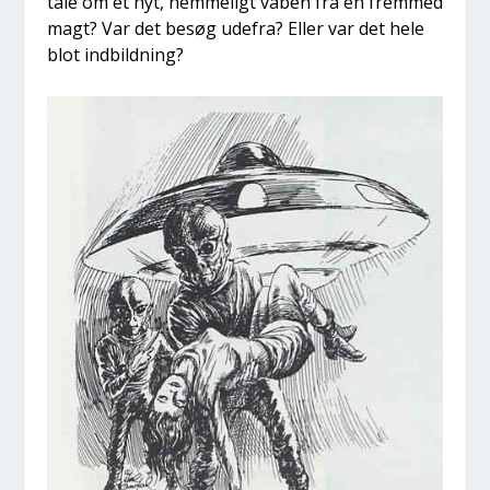
tale om et nyt, hem­me­ligt våben fra en frem­med
magt? Var det besøg ude­fra? Eller var det hele
blot ind­bild­ning?