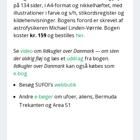
på 134 sider, i A4-for­mat og nik­kel­hæf­tet, med
illu­stra­tio­ner i far­ve og s/h, sti­kord­s­re­gi­ster og
kil­de­hen­vis­nin­ger. Bogens for­ord er skre­vet af
astro­fy­si­ke­ren Micha­el Lin­den-Vørn­le. Bogen
koster
kr. 159
og bestil­les
her
.
Se
video
om
Ild­kug­ler over Dan­mark — om sten
der aldrig fløj
og læs et
uddrag
fra bogen.
Ild­kug­ler over Dan­mark
kan også købes som
e‑bog
Besøg SUFOI’s
web­bu­tik
Andre
e‑bøger
om ufo­er, ali­ens, Ber­m­u­da
Tre­kan­ten og Area 51