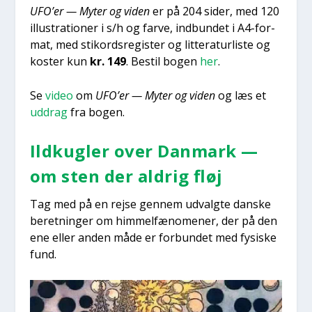
UFO’er — Myter og viden
er på 204 sider, med 120
illu­stra­tio­ner i s/h og far­ve, ind­bun­det i A4-for­
mat, med sti­kord­s­re­gi­ster og lit­te­ra­tur­li­ste og
koster kun
kr. 149
. Bestil bogen
her
.
Se
video
om
UFO’er — Myter og viden
og læs et
uddrag
fra bogen.
Ild­kug­ler over Dan­mark —
om sten der aldrig fløj
Tag med på en rej­se gen­nem udvalg­te dan­ske
beret­nin­ger om him­mel­fæ­no­me­ner, der på den
ene eller anden måde er for­bun­det med fysi­ske
fund.