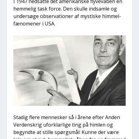
I 1947 ned­sat­te det ame­ri­kan­ske fly­ve­vå­ben en
hem­me­lig task for­ce. Den skul­le ind­sam­le og
under­sø­ge obser­va­tio­ner af mysti­ske him­mel­
fæ­no­me­ner i USA.
Sta­dig fle­re men­ne­sker så i åre­ne efter Anden
Ver­denskrig ufor­klar­li­ge ting på him­len og
begynd­te at stil­le spørgs­mål: Kun­ne der være