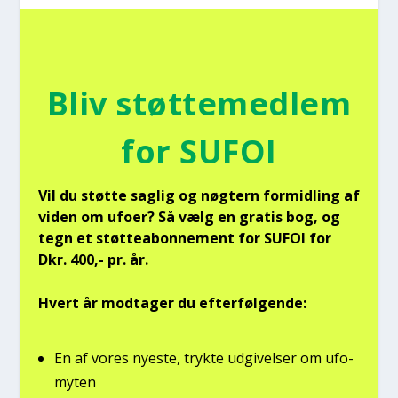
Bliv støt­te­med­lem
for SUFOI
Vil du støt­te sag­lig og nøg­tern for­mid­ling af
viden om ufo­er? Så vælg en gra­tis bog, og
tegn et støt­tea­bon­ne­ment for SUFOI for
Dkr. 400,- pr. år.
Hvert år mod­ta­ger du efter­føl­gen­de:
En af vores nye­ste, tryk­te udgi­vel­ser om ufo­
myten