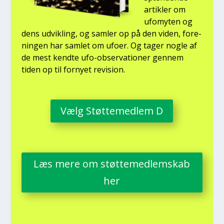
artik­ler om
ufo­myten og
dens udvik­ling, og sam­ler op på den viden, for­e­
nin­gen har sam­let om ufo­er. Og tager nog­le af
de mest kend­te ufo-obser­va­tio­ner gen­nem
tiden op til for­ny­et revi­sion.
Vælg Støt­te­med­lem D
Læs mere om støt­te­med­lem­skab
her