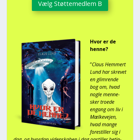
Vælg Støt­te­med­lem B
Hvor er de
hen­ne?
”
Claus Hem­mert
Lund har skre­vet
en glim­ren­de
bog om, hvad
nog­le men­ne­
sker tro­e­de
engang om liv i
Mæl­ke­vej­en,
hvad man­ge
fore­stil­ler sig i
dag, og hvor­dan viden­ska­ben i dag opstil­ler betin­