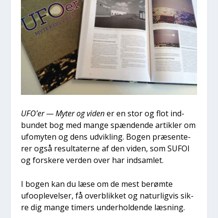
UFO’er — Myter og viden
er en stor og flot ind­
bun­det bog med man­ge spæn­den­de artik­ler om
ufo­myten og dens udvik­ling. Bogen præ­sen­te­
rer også resul­ta­ter­ne af den viden, som SUFOI
og for­ske­re ver­den over har ind­sam­let.
I bogen kan du læse om de mest berøm­te
ufoop­le­vel­ser, få over­blik­ket og natur­lig­vis sik­
re dig man­ge timers under­hol­den­de læs­ning.