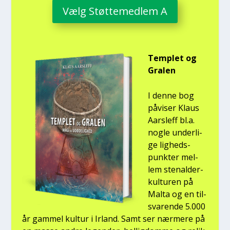
Vælg Støt­te­med­lem A
Temp­let og
Gra­len
I den­ne bog
påvi­ser Klaus
Aars­l­eff bl.a.
nog­le under­li­
ge lig­heds­
punk­ter mel­
lem ste­nal­der­
kul­tu­ren på
Mal­ta og en til­
sva­ren­de 5.000
år gam­mel kul­tur i Irland. Samt ser nær­me­re på