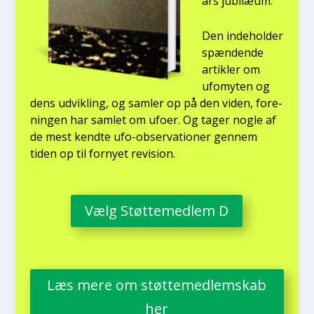
års jubilæum.
Den inde­hol­der
spæn­den­de
artik­ler om
ufo­myten og
dens udvik­ling, og sam­ler op på den viden, for­e­
nin­gen har sam­let om ufo­er. Og tager nog­le af
de mest kend­te ufo-obser­va­tio­ner gen­nem
tiden op til for­ny­et revi­sion.
Vælg Støt­te­med­lem D
Læs mere om støt­te­med­lem­skab
her