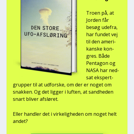
Tro­en på, at
Jor­den får
besøg ude­fra,
har fun­det vej
til den ame­ri­
kan­ske kon­
gres. Både
Pen­ta­gon og
NASA har ned­
sat eks­pert­
grup­per til at udfor­ske, om der er noget om
snak­ken. Og det lig­ger i luf­ten, at sand­he­den
snart bli­ver afslø­ret.
Eller hand­ler det i vir­ke­lig­he­den om noget helt
andet?