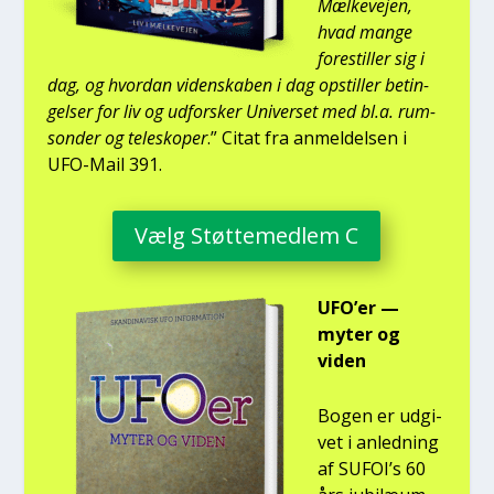
Mæl­ke­vej­en,
hvad man­ge
fore­stil­ler sig i
dag, og hvor­dan viden­ska­ben i dag opstil­ler betin­
gel­ser for liv og udfor­sker Uni­ver­set med bl.a. rum­
son­der og telesko­per
.” Citat fra anmel­del­sen i
UFO-Mail 391.
Vælg Støt­te­med­lem C
UFO’er —
myter og
viden
Bogen er udgi­
vet i anled­ning
af SUFOI’s 60