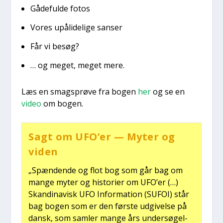
Gåde­ful­de fotos
Vores upå­li­de­li­ge san­ser
Får vi besøg?
… og meget, meget mere.
Læs en smags­prø­ve fra bogen
her
og se en
video
om bogen.
Sagt om UFO’er — Myter og
viden
„Spæn­den­de og flot bog som går bag om
man­ge myter og histo­ri­er om UFO’er (…)
Skan­di­na­visk UFO Infor­ma­tion (SUFOI) står
bag bogen som er den før­ste udgi­vel­se på
dansk, som sam­ler man­ge års under­sø­gel­