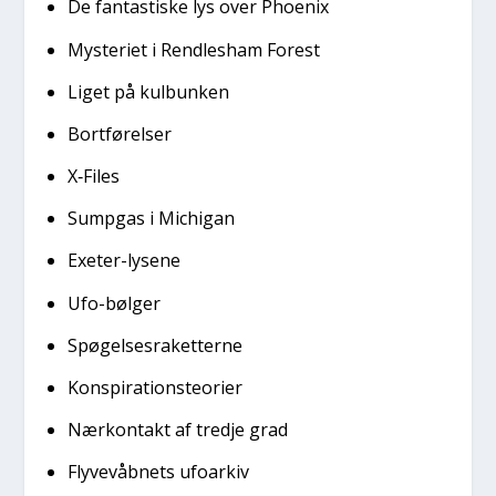
De fan­ta­sti­ske lys over Pho­e­nix
Myste­ri­et i Rend­les­ham Forest
Liget på kul­bun­ken
Bort­fø­rel­ser
X‑Files
Sump­gas i Michi­gan
Exe­ter-lyse­ne
Ufo-bøl­ger
Spø­gel­ses­ra­ket­ter­ne
Kon­spira­tions­te­o­ri­er
Nær­kon­takt af tred­je grad
Fly­ve­våb­nets ufo­ar­kiv