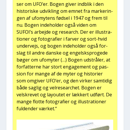
ser om UFO’er. Bogen giver ind­blik i den
histo­ri­ske udvik­ling om emnet fra mar­ke­rin­
gen af ufo­mytens fød­sel i 1947 og frem til
nu. Bogen inde­hol­der også viden om
SUFOI’s arbej­de og research. Der er illu­stra­
tio­ner og foto­gra­fi­er i far­ver og sort-hvid
under­vejs, og bogen inde­hol­der også for­
slag til andre dan­ske og engelsk­spro­ge­de
bøger om ufo­myter (…) Bogen udstrå­ler, at
for­fat­ter­ne har stort enga­ge­ment og pas­
sion for man­ge af de myter og histo­ri­er
som omgi­ver UFO’er, og den vir­ker sam­ti­dig
både sag­lig og vel­re­sear­chet. Bogen er
velskre­vet og lay­ou­tet er læk­kert udført. De
man­ge flot­te foto­gra­fi­er og illu­stra­tio­ner
ful­den­der vær­ket.“