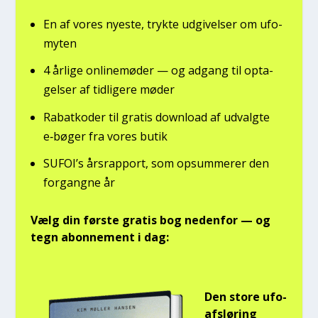
En af vores nye­ste, tryk­te udgi­vel­ser om ufo­
myten
4 årli­ge onli­ne­mø­der — og adgang til opta­
gel­ser af tid­li­ge­re møder
Rabat­ko­der til gra­tis down­lo­ad af udvalg­te
e‑bøger fra vores butik
SUFOI’s års­rap­port, som opsum­me­rer den
for­gang­ne år
Vælg din før­ste gra­tis bog neden­for — og
tegn abon­ne­ment i dag:
Den sto­re ufo-
afslø­ring