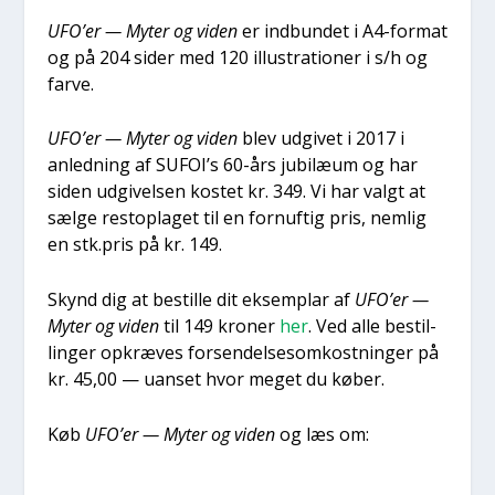
UFO’er — Myter og viden
er ind­bun­det i A4-for­mat
og på 204 sider med 120 illu­stra­tio­ner i s/h og
far­ve.
UFO’er — Myter og viden
blev udgi­vet i 2017 i
anled­ning af SUFOI’s 60-års jubilæum og har
siden udgi­vel­sen kostet kr. 349. Vi har valgt at
sæl­ge resto­p­la­get til en for­nuf­tig pris, nem­lig
en stk.pris på kr. 149.
Skynd dig at bestil­le dit eksem­plar af
UFO’er —
Myter og viden
til 149 kro­ner
her
. Ved alle bestil­
lin­ger opkræ­ves for­sen­del­ses­om­kost­nin­ger på
kr. 45,00 — uan­set hvor meget du køber.
Køb
UFO’er — Myter og viden
og læs om: