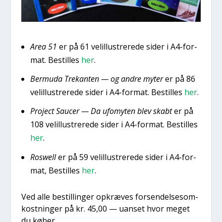
Area 51
er på 61 velil­lu­stre­re­de sider i A4-for­
mat. Bestil­les
her
.
Ber­m­u­da Tre­kan­ten — og andre myter
er på 86
velil­lu­stre­re­de sider i A4-for­mat. Bestil­les
her
.
Pro­ject Sau­cer — Da ufo­myten blev skabt
er på
108 velil­lu­stre­re­de sider i A4-for­mat. Bestil­les
her
.
Roswell
er på 59 velil­lu­stre­re­de sider i A4-for­
mat, Bestil­les
her
.
Ved alle bestil­lin­ger opkræ­ves for­sen­del­ses­om­
kost­nin­ger på kr. 45,00 — uan­set hvor meget
du køber.