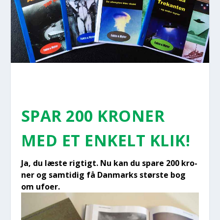
SPAR 200 KRO­NER
MED ET ENKELT KLIK!
Ja, du læste rig­tigt. Nu kan du spa­re 200 kro­
ner og sam­ti­dig få Dan­marks stør­ste bog
om ufo­er.