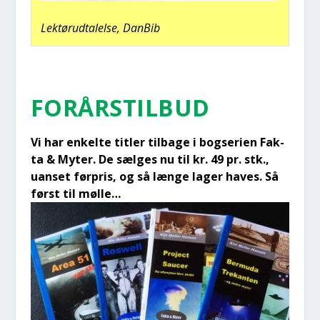
Lek­tør­ud­ta­lel­se, Dan­Bib
FOR­ÅRS­TIL­BUD
Vi har enkel­te tit­ler til­ba­ge i bog­se­ri­en Fak­
ta & Myter. De sæl­ges nu til kr. 49 pr. stk.,
uan­set før­pris, og så læn­ge lager haves. Så
først til møl­le…