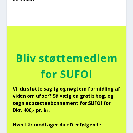
Bliv støt­te­med­lem
for SUFOI
Vil du støt­te sag­lig og nøg­tern for­mid­ling af
viden om ufo­er? Så vælg en gra­tis bog, og
tegn et støt­tea­bon­ne­ment for SUFOI for
Dkr. 400,- pr. år.
Hvert år mod­ta­ger du efter­føl­gen­de: