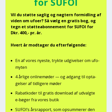
for SUFOI
Vil du støt­te sag­lig og nøg­tern for­mid­ling af
viden om ufo­er? Så vælg en gra­tis bog, og
tegn et støt­tea­bon­ne­ment for SUFOI for
Dkr. 400,- pr. år.
Hvert år mod­ta­ger du efter­føl­gen­de:
En af vores nye­ste, tryk­te udgi­vel­ser om ufo­
myten
4 årli­ge onli­ne­mø­der — og adgang til opta­
gel­ser af tid­li­ge­re møder
Rabat­ko­der til gra­tis down­lo­ad af udvalg­te
e‑bøger fra vores butik
SUFOI’s års­rap­port, som opsum­me­rer den