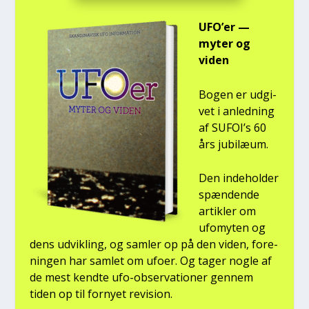
UFO’er —
myter og
viden
Bogen er udgi­
vet i anled­ning
af SUFOI’s 60
års jubilæum.
Den inde­hol­der
spæn­den­de
artik­ler om
ufo­myten og
dens udvik­ling, og sam­ler op på den viden, for­e­
nin­gen har sam­let om ufo­er. Og tager nog­le af
de mest kend­te ufo-obser­va­tio­ner gen­nem
tiden op til for­ny­et revi­sion.