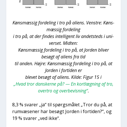
Køns­mæs­sig for­de­ling i tro på ali­ens. Ven­stre: Køns­
mæs­sig for­de­ling
i tro på, at der fin­des intel­li­gent liv andet­steds i uni­
ver­set. Mid­ten:
Køns­mæs­sig for­de­ling i tro på, at Jor­den bli­ver
besøgt af ali­ens fra tid
til anden. Høj­re: Køns­mæs­sig for­de­ling i tro på, at
Jor­den i for­ti­den er
ble­vet besøgt af ali­ens. Kil­de: Figur 15 i
„Hvad tror dan­sker­ne på? — En kort­læg­ning af tro,
over­tro og over­be­vis­ning“
.
8,3 % sva­rer „ja“ til spørgs­må­let „Tror du på, at
rumvæ­se­ner har besøgt Jor­den i for­ti­den?“, og
19 % sva­rer „ved ikke“.