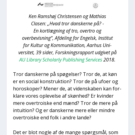
Ken Rams­høj Chri­sten­sen og Mat­hi­as
Cla­sen: „Hvad tror dan­sker­ne på? -
En kort­læg­ning af tro, over­tro og
over­be­vis­ning“, Afde­ling for Engelsk, Insti­tut
for Kul­tur og Kom­mu­ni­ka­tion, Aar­hus Uni-
ver­si­tet, 39 sider, Forsk­nings­rap­port udgi­vet på
AU Library Scho­lar­ly Publis­hing Ser­vi­ces
2018.
Tror dan­sker­ne på spø­gel­ser? Tror de, at køn
er en soci­al kon­struk­tion? Tror de på ufo­er og
hor­osko­per? Mener de, at viden­ska­ben kan for­
kla­re vores ople­vel­se af skøn­hed? Er kvin­der
mere over­troi­ske end mænd? Tror de mere på
intu­i­tion? Og er dan­sker­ne mere eller min­dre
over­troi­ske end folk i andre lan­de?
Det er blot nog­le af de man­ge spørgs­mål, som