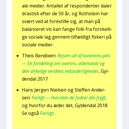
a­le medi­er. Antal­let af respon­den­ter daler
dra­stisk efter de 50 år, og Rot­hste­in har
svært ved at fore­stil­le sig, at man på
balan­ce­ret vis kan fan­ge folk fra for­skel­li­
ge soci­a­le lag gen­nem til­fæl­digt fiske­ri på
soci­a­le medi­er.
Theis Ben­dixen:
Rej­sen ud af kani­nens pels
— En for­tæl­ling om over­tro, viden­skab og
den vir­ke­li­ge ver­dens vidun­der­lig­he­der
, Gyl­
den­dal 2017
Hans Jør­gen Niel­sen og Stef­fen Ander­
sen:
Far­ligt — Hvor­dan de fodrer din frygt
,
og hvor­for du æder det, Gyl­den­dal 2018.
Se også
Far­ligt
.