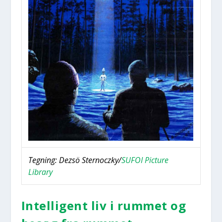
Teg­ning: Dezsö Sternoczky/
SUFOI Pic­tu­re
Library
Intel­li­gent liv i rum­met og