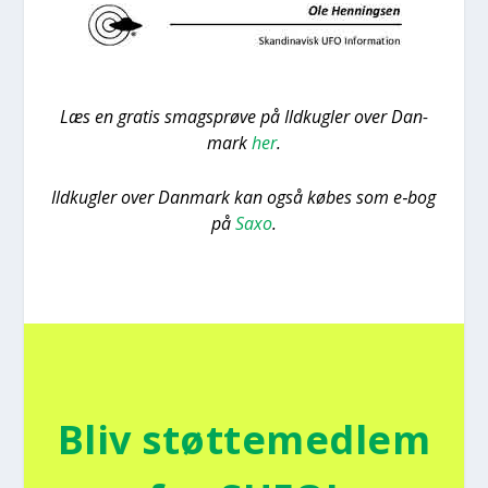
Læs en gra­tis smags­prø­ve på Ild­kug­ler over Dan­
mark
her
.
Ild­kug­ler over Dan­mark kan også købes som e‑bog
på
Saxo
.
Bliv støt­te­med­lem