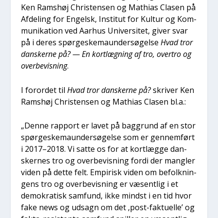
Ken Rams­høj Chri­sten­sen og Mat­hi­as Cla­sen på
Afde­ling for Engelsk, Insti­tut for Kul­tur og Kom­
mu­ni­ka­tion ved Aar­hus Uni­ver­si­tet, giver svar
på i deres spør­ge­ske­maun­der­sø­gel­se
Hvad tror
dan­sker­ne på? — En kort­læg­ning af tro, over­tro og
over­be­vis­ning
.
I for­or­det til
Hvad tror dan­sker­ne på?
skri­ver Ken
Rams­høj Chri­sten­sen og Mat­hi­as Cla­sen bl.a.:
„Den­ne rap­port er lavet på bag­grund af en stor
spør­ge­ske­maun­der­sø­gel­se som er gen­nem­ført
i 2017–2018. Vi sat­te os for at kort­læg­ge dan­
sker­nes tro og over­be­vis­ning for­di der mang­ler
viden på det­te felt. Empi­risk viden om befolk­nin­
gens tro og over­be­vis­ning er væsent­lig i et
demo­kra­tisk sam­fund, ikke mindst i en tid hvor
fake news og udsagn om det ‚post-fak­tu­el­le’ og