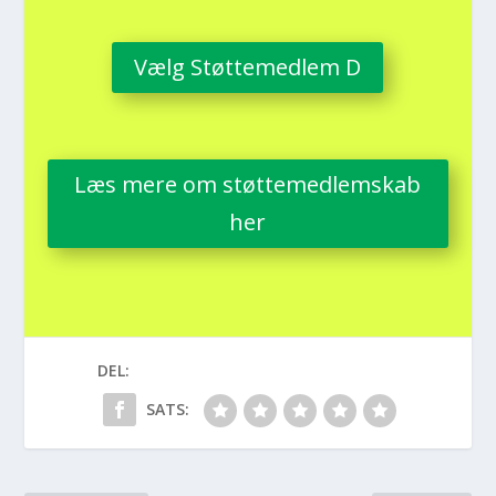
Vælg Støt­te­med­lem D
Læs mere om støt­te­med­lem­skab
her
DEL:
SATS: