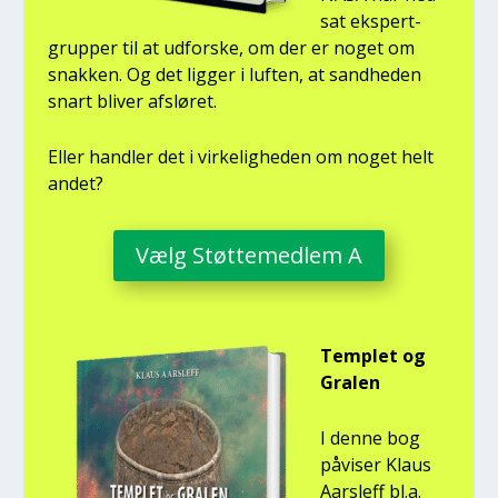
sat eks­pert­
grup­per til at udfor­ske, om der er noget om
snak­ken. Og det lig­ger i luf­ten, at sand­he­den
snart bli­ver afslø­ret.
Eller hand­ler det i vir­ke­lig­he­den om noget helt
andet?
Vælg Støt­te­med­lem A
Temp­let og
Gra­len
I den­ne bog
påvi­ser Klaus
Aars­l­eff bl.a.