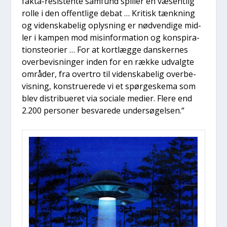
fak­ta-resi­sten­te sam­fund spil­ler en væsent­lig
rol­le i den offent­li­ge debat … Kri­tisk tænk­ning
og viden­ska­be­lig oplys­ning er nød­ven­di­ge mid­
ler i kam­pen mod mis­in­for­ma­tion og kon­spira­
tions­te­o­ri­er … For at kort­læg­ge dan­sker­nes
over­be­vis­nin­ger inden for en ræk­ke udvalg­te
områ­der, fra over­tro til viden­ska­be­lig over­be­
vis­ning, kon­stru­e­re­de vi et spør­ge­ske­ma som
blev distri­bu­e­ret via soci­a­le medi­er. Fle­re end
2.200 per­so­ner besva­re­de under­sø­gel­sen.“