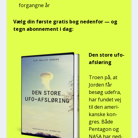
for­gang­ne år
Vælg din før­ste gra­tis bog neden­for — og
tegn abon­ne­ment i dag:
Den sto­re ufo-
afslø­ring
Tro­en på, at
Jor­den får
besøg ude­fra,
har fun­det vej
til den ame­ri­
kan­ske kon­
gres. Både
Pen­ta­gon og
NASA har ned­