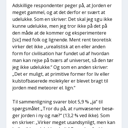
Adskil­li­ge respon­den­ter peger på, at Jor­den er
meget gam­mel, og at det der­for er svært at
ude­luk­ke. Som en skri­ver: Det skal jeg sgu ikke
kun­ne ude­luk­ke, men jeg tror ikke på det på
den måde at de kom­mer og eks­pe­ri­men­te­re
[sic] med folk og lig­nen­de. Ment rent teo­re­tisk
vir­ker det ikke „ure­a­li­stisk at en eller anden
form for civi­li­sa­tion har fun­det ud af hvor­dan
man kan rej­se på tværs af uni­ver­set, så den tør
jeg ikke ude­luk­ke.“ Og som en anden skri­ver:
„Det er muligt, at pri­mi­ti­ve for­mer for liv eller
kul­stof­ba­se­re­de mole­ky­ler er ble­vet bragt til
jor­den med mete­o­rer el. lign.“
Til sam­men­lig­ning sva­rer blot 5,9 % „ja“ til
spørgs­må­let „Tror du på, at rumvæ­se­ner besø­
ger jor­den i ny og næ?“ (13,2 % ved ikke). Som
en skri­ver: „Vir­ker meget usand­syn­ligt, men kan