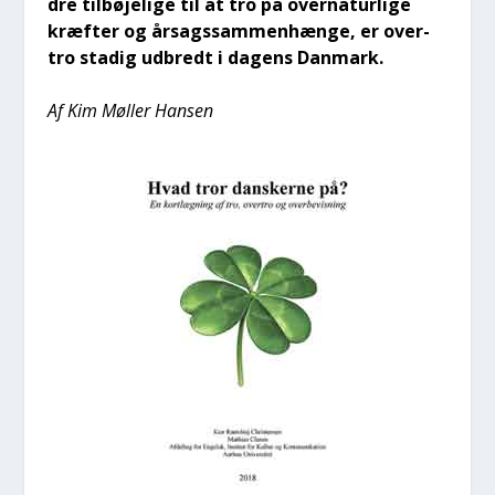
dre til­bø­je­li­ge til at tro på over­na­tur­li­ge
kræf­ter og årsags­sam­men­hæn­ge, er over­
tro sta­dig udbredt i dagens Dan­mark.
Af Kim Møl­ler Han­sen