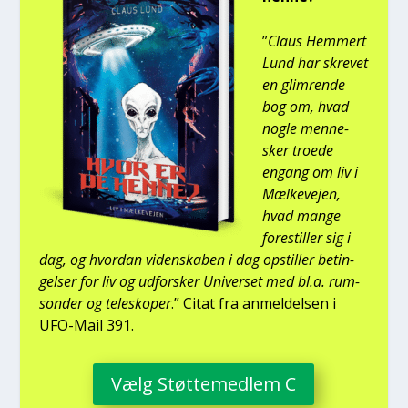
”
Claus Hem­mert
Lund har skre­vet
en glim­ren­de
bog om, hvad
nog­le men­ne­
sker tro­e­de
engang om liv i
Mæl­ke­vej­en,
hvad man­ge
fore­stil­ler sig i
dag, og hvor­dan viden­ska­ben i dag opstil­ler betin­
gel­ser for liv og udfor­sker Uni­ver­set med bl.a. rum­
son­der og telesko­per
.” Citat fra anmel­del­sen i
UFO-Mail 391.
Vælg Støt­te­med­lem C