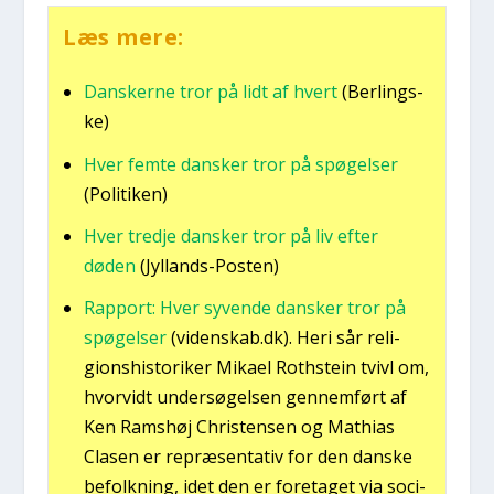
Læs mere:
Dan­sker­ne tror på lidt af hvert
(Ber­ling­s­
ke)
Hver fem­te dan­sker tror på spø­gel­ser
(Poli­ti­ken)
Hver tred­je dan­sker tror på liv efter
døden
(Jyl­lands-Posten)
Rap­port: Hver syven­de dan­sker tror på
spø­gel­ser
(videnskab.dk). Heri sår reli­
gions­hi­sto­ri­ker Mika­el Rot­hste­in tvivl om,
hvor­vidt under­sø­gel­sen gen­nem­ført af
Ken Rams­høj Chri­sten­sen og Mat­hi­as
Cla­sen er repræ­sen­ta­tiv for den dan­ske
befolk­ning, idet den er fore­ta­get via soci­