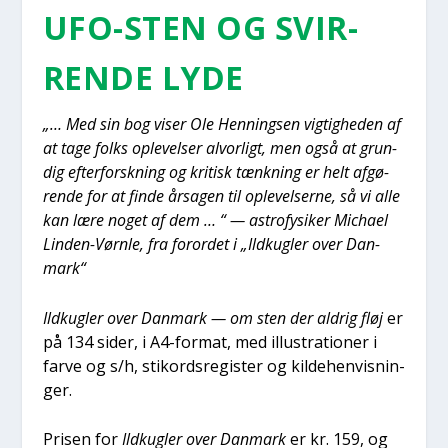
UFO-STEN OG SVIR­
REN­DE LYDE
„… Med sin bog viser Ole Hen­nings­en vig­tig­he­den af
at tage folks ople­vel­ser alvor­ligt, men også at grun­
dig efter­forsk­ning og kri­tisk tænk­ning er helt afgø­
ren­de for at fin­de årsa­gen til ople­vel­ser­ne, så vi alle
kan lære noget af dem … “ — astro­fy­si­ker Micha­el
Lin­den-Vørn­le, fra for­or­det i „Ild­kug­ler over Dan­
mark“
Ild­kug­ler over Dan­mark — om sten der aldrig fløj
er
på 134 sider, i A4-for­mat, med illu­stra­tio­ner i
far­ve og s/h, sti­kord­s­re­gi­ster og kil­de­hen­vis­nin­
ger.
Pri­sen for
Ild­kug­ler over Dan­mark
er kr. 159, og