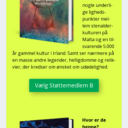
nog­le under­li­
ge lig­heds­
punk­ter mel­
lem ste­nal­der­
kul­tu­ren på
Mal­ta og en til­
sva­ren­de 5.000
år gam­mel kul­tur i Irland. Samt ser nær­me­re på
en mas­se andre legen­der, hel­lig­dom­me og relik­
vi­er, der kred­ser om ønsket om udø­de­lig­hed.
Vælg Støt­te­med­lem B
Hvor er de
hen­ne?