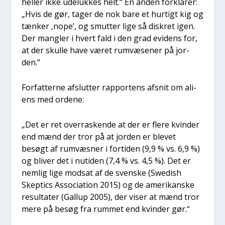
hel­ler ikke ude­luk­kes helt.“ En anden for­kla­rer:
„Hvis de gør, tager de nok bare et hur­tigt kig og
tæn­ker ‚nope’, og smut­ter lige så diskret igen.
Der mang­ler i hvert fald i den grad evi­dens for,
at der skul­le have været rumvæ­se­ner på jor­
den.“
For­fat­ter­ne afslut­ter rap­por­tens afsnit om ali­
ens med orde­ne:
„Det er ret over­ra­sken­de at der er fle­re kvin­der
end mænd der tror på at jor­den er ble­vet
besøgt af rumvæs­ner i for­ti­den (9,9 % vs. 6,9 %)
og bli­ver det i nuti­den (7,4 % vs. 4,5 %). Det er
nem­lig lige mod­sat af de sven­ske (Swe­dish
Skep­ti­cs Asso­ci­a­tion 2015) og de ame­ri­kan­ske
resul­ta­ter (Gal­lup 2005), der viser at mænd tror
mere på besøg fra rum­met end kvin­der gør.“