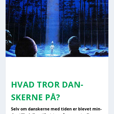
HVAD TROR DAN­
SKER­NE PÅ?
Selv om dan­sker­ne med tiden er ble­vet min­