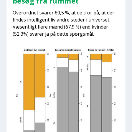
besøg fra rum­met
Over­ord­net sva­rer 60,5 %, at de tror på, at der
fin­des intel­li­gent liv andre ste­der i uni­ver­set.
Væsent­ligt fle­re mænd (67,9 %) end kvin­der
(52,3%) sva­rer ja på det­te spørgs­mål.