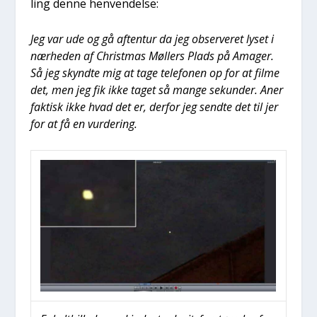
ling den­ne hen­ven­del­se:
Jeg var ude og gå aften­tur da jeg obser­ve­ret lyset i
nær­he­den af Christ­mas Møl­lers Plads på Ama­ger.
Så jeg skynd­te mig at tage tele­fo­nen op for at fil­me
det, men jeg fik ikke taget så man­ge sekun­der. Aner
fak­tisk ikke hvad det er, der­for jeg send­te det til jer
for at få en vur­de­ring.