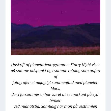
Udskrift af pla­ne­ta­ri­e­pro­gram­met Star­ry Night viser
på sam­me tids­punkt og i sam­me ret­ning som anført
af
foto­gra­fen et nøj­ag­tigt sam­men­fald med pla­ne­ten
Mars,
der i for­som­me­ren har været at se mar­kant på syd­
him­len
ved mid­nat­s­tid. Sam­ti­dig har man på vest­him­len