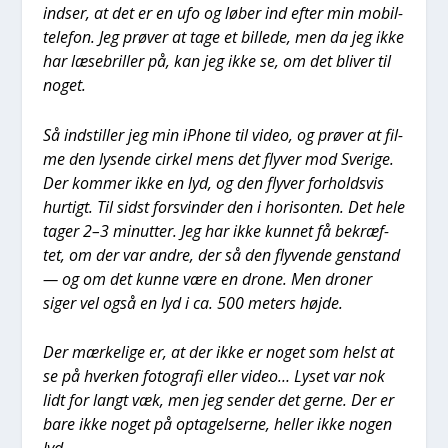
ind­ser, at det er en ufo og løber ind efter min mobil­
te­le­fon. Jeg prø­ver at tage et bil­le­de, men da jeg ikke
har læse­bril­ler på, kan jeg ikke se, om det bli­ver til
noget.
Så indstil­ler jeg min iPho­ne til video, og prø­ver at fil­
me den lysen­de cir­kel mens det fly­ver mod Sve­ri­ge.
Der kom­mer ikke en lyd, og den fly­ver for­holds­vis
hur­tigt. Til sidst for­svin­der den i hori­son­ten. Det hele
tager 2–3 minut­ter. Jeg har ikke kun­net få bekræf­
tet, om der var andre, der så den fly­ven­de gen­stand
— og om det kun­ne være en dro­ne. Men dro­ner
siger vel også en lyd i ca. 500 meters høj­de.
Der mær­ke­li­ge er, at der ikke er noget som helst at
se på hver­ken foto­gra­fi eller video… Lyset var nok
lidt for langt væk, men jeg sen­der det ger­ne. Der er
bare ikke noget på opta­gel­ser­ne, hel­ler ikke nogen