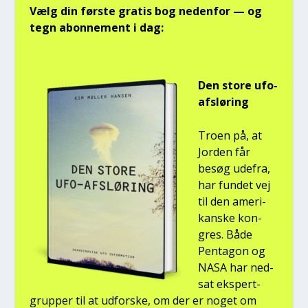
Vælg din før­ste gra­tis bog neden­for — og
tegn abon­ne­ment i dag:
Den sto­re ufo-
afslø­ring
Tro­en på, at
Jor­den får
besøg ude­fra,
har fun­det vej
til den ame­ri­
kan­ske kon­
gres. Både
Pen­ta­gon og
NASA har ned­
sat eks­pert­
grup­per til at udfor­ske, om der er noget om