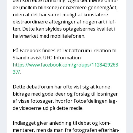
den kor­rek­te for­kla­ring. Også det mør­ke områ­
de (mel­lem blin­ke­ne) er nær­me­re gen­nem­gå­et,
uden at det har været muligt at kon­sta­te­re
ekstra­or­di­næ­re afteg­nin­ger af nogen art i luf­
ten. Det­te kan skyl­des opta­gel­ser­nes kva­li­tet i
halv­mør­ket med mobil­te­le­fo­nen.
På Face­book fin­des et Debat­forum i rela­tion til
Skan­di­na­visk UFO Infor­ma­tion:
https://www.facebook.com/groups/1128429263
37/
.
Det­te debat­forum har ofte vist sig at kun­ne
bidra­ge med gode ide­er og for­slag til løs­nin­ger
af vis­se fotosa­ger, hvor­for Foto­af­de­lin­gen lag­
de video­er­ne ud på det­te medie.
Ind­læg­get giver anled­ning til debat og kom­
men­ta­rer, men da man fra foto­gra­fen efter­hån­