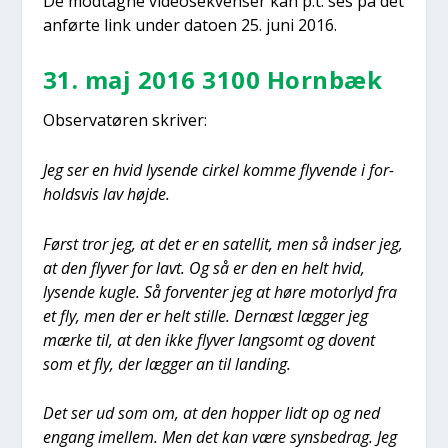
De mod­tag­ne video­se­kven­ser kan p.t. ses på det
anfør­te link under dato­en 25. juni 2016.
31. maj 2016 3100 Hor­n­bæk
Obser­va­tø­ren skri­ver:
Jeg ser en hvid lysen­de cir­kel kom­me fly­ven­de i for­
holds­vis lav høj­de.
Først tror jeg, at det er en satel­lit, men så ind­ser jeg,
at den fly­ver for lavt. Og så er den en helt hvid,
lysen­de kug­le. Så for­ven­ter jeg at høre motor­lyd fra
et fly, men der er helt stil­le. Der­næst læg­ger jeg
mær­ke til, at den ikke fly­ver lang­somt og dovent
som et fly, der læg­ger an til lan­ding.
Det ser ud som om, at den hop­per lidt op og ned
engang imel­lem. Men det kan være syns­bed­rag. Jeg