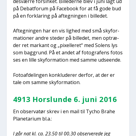
desvær­re for­sin­ket. Bil­le­der­ne blev i juni lagt ud
på Debat­forum på Face­book for at få gode bud
på en for­kla­ring på afteg­nin­gen i bil­le­det.
Afteg­nin­gen har en vis lig­hed med små sky­for­
ma­tio­ner andre ste­der på bil­le­det, men optræ­
der ret mar­kant og „pixel­le­ret“ med Solens lys
som bag­grund. På et andet af foto­gra­fens fotos
ses en lil­le sky­for­ma­tion med sam­me udse­en­de.
Foto­af­de­lin­gen kon­klu­de­rer der­for, at der er
tale om sam­me sky­for­ma­tion.
4913 Hor­slun­de 6. juni 2016
En obser­va­tør skrev i en mail til Tycho Bra­he
Pla­ne­ta­ri­um bl.a.:
I går nat kl. ca. 23.50 til 00.30 obser­ve­re­de jeg