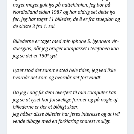
noget meget gult lys på nat­te­him­len. Jeg bor på
Nord­lol­land siden 1987 og har aldrig set det­te lys
før. Jeg har taget 11 bil­le­der, de 8 er fra stu­e­plan og
de sid­ste 3 fra 1. sal.
Bil­le­der­ne er taget med min Ipho­ne 5. igen­nem vin­
du­es­glas, når jeg bru­ger kom­pas­set i tele­fo­nen kan
jeg se det er 190º syd.
Lyset stod det sam­me sted hele tiden, jeg ved ikke
hvor­når det kom og hvor­når det for­svandt.
Da jeg i dag fik dem over­ført til min com­pu­ter kan
jeg se at lyset har for­skel­li­ge for­mer og på nog­le af
bil­le­der­ne er der et blå­ligt skær.
Jeg håber dis­se bil­le­der har Jeres inter­es­se og at I vil
ven­de til­ba­ge med en for­kla­ring sna­rest muligt.