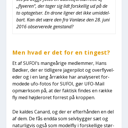
„fly­ve­ren“, der tager sig lidt for­skel­lig ud på de
to opta­gel­ser. En dro­ne lig­ner det ikke umid­del­
bart. Kan det være den fra Van­lø­se den 28. juni
2016 obser­ve­re­de gen­stand?
Men hvad er det for en tin­gest?
Et af SUFOI’s man­ge­åri­ge med­lem­mer, Hans
Bød­ker, der er tid­li­ge­re jager­pi­lot og over­fly­ve­l­
e­der og i en lang årræk­ke har ana­ly­se­ret for­
mode­de ufo-fotos for SUFOI, gør UFO-Mail
opmærk­som på, at der fak­tisk fin­des en ræk­ke
fly med høj­der­o­ret for­re­st på krop­pen.
De kal­des Canard, og der er efter­hån­den en del
af dem. De fås end­da som selv­byg­ger sæt og
natur­lig­vis også som model­fly i for­skel­li­ge stør­