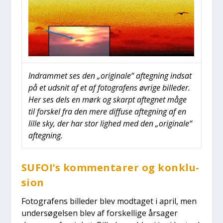
Indram­met ses den „ori­gi­na­le“ afteg­ning ind­sat
på et udsnit af et af foto­gra­fens øvri­ge bil­le­der.
Her ses dels en mørk og skar­pt afteg­net måge
til for­skel fra den mere dif­fu­se afteg­ning af en
lil­le sky, der har stor lig­hed med den „ori­gi­na­le“
afteg­ning.
SUFOI’s kom­men­ta­rer og kon­klu­
sion
Foto­gra­fens bil­le­der blev mod­ta­get i april, men
under­sø­gel­sen blev af for­skel­li­ge årsa­ger