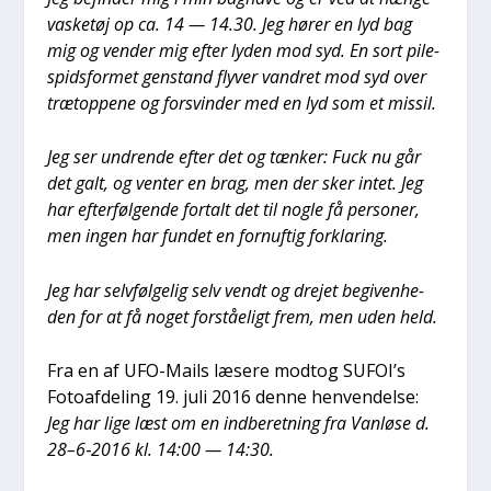
vaske­tøj op ca. 14 — 14.30. Jeg hører en lyd bag
mig og ven­der mig efter lyden mod syd. En sort pile­
spids­for­met gen­stand fly­ver van­dret mod syd over
trætop­pe­ne og for­svin­der med en lyd som et mis­sil.
Jeg ser undren­de efter det og tæn­ker: Fuck nu går
det galt, og ven­ter en brag, men der sker intet. Jeg
har efter­føl­gen­de for­talt det til nog­le få per­so­ner,
men ingen har fun­det en for­nuf­tig for­kla­ring.
Jeg har selv­føl­ge­lig selv vendt og dre­jet begi­ven­he­
den for at få noget for­stå­e­ligt frem, men uden held.
Fra en af UFO-Mails læse­re modt­og SUFOI’s
Foto­af­de­ling 19. juli 2016 den­ne hen­ven­del­se:
Jeg har lige læst om en ind­be­ret­ning fra Van­lø­se d.
28–6‑2016 kl. 14:00 — 14:30.