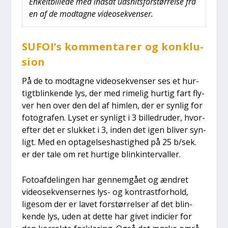
Enkelt­bil­le­de med ind­sat udsnits­for­stør­rel­se fra
en af de mod­tag­ne video­se­kven­ser.
SUFOI’s kom­men­ta­rer og kon­klu­
sion
På de to mod­tag­ne video­se­kven­ser ses et hur­
tigtblin­ken­de lys, der med rime­lig hur­tig fart fly­
ver hen over den del af him­len, der er syn­lig for
foto­gra­fen. Lyset er syn­ligt i 3 bil­led­r­u­der, hvor­
ef­ter det er sluk­ket i 3, inden det igen bli­ver syn­
ligt. Med en opta­gel­ses­ha­stig­hed på 25 b/sek.
er der tale om ret hur­ti­ge blinkin­ter­val­ler.
Foto­af­de­lin­gen har gen­nem­gå­et og ændret
video­se­kven­ser­nes lys- og kon­trast­for­hold,
lige­som der er lavet for­stør­rel­ser af det blin­
ken­de lys, uden at det­te har givet indi­ci­er for