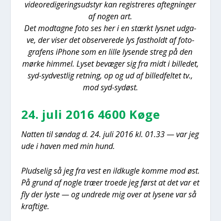
vide­ore­di­ge­rings­ud­styr kan regi­stre­res afteg­nin­ger
af nogen art.
Det mod­tag­ne foto ses her i en stærkt lys­net udga­
ve, der viser det obser­ve­re­de lys fast­holdt af foto­
gra­fens iPho­ne som en lil­le lysen­de streg på den
mør­ke him­mel. Lyset bevæ­ger sig fra midt i bil­le­det,
syd-syd­ve­st­lig ret­ning, op og ud af bil­led­fel­tet tv.,
mod syd-sydøst.
24. juli 2016 4600 Køge
Nat­ten til søn­dag d. 24. juli 2016 kl. 01.33 — var jeg
ude i haven med min hund.
Plud­se­lig så jeg fra vest en ild­kug­le kom­me mod øst.
På grund af nog­le træ­er tro­e­de jeg først at det var et
fly der lyste — og undre­de mig over at lyse­ne var så
kraf­ti­ge.