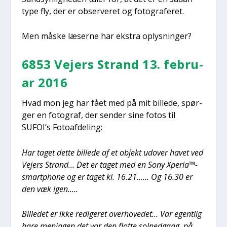
type fly, der er obser­ve­ret og foto­gra­fe­ret.
Men måske læser­ne har ekstra oplys­nin­ger?
6853 Vejers Strand 13. febru­
ar 2016
Hvad mon jeg har fået med på mit bil­le­de, spør­
ger en foto­graf, der sen­der sine fotos til
SUFOI’s Foto­af­de­ling:
Har taget det­te bil­le­de af et objekt udover havet ved
Vejers Strand… Det er taget med en Sony Xperia™-
smartphone og er taget kl. 16.21.….. Og 16.30 er
den væk igen.….
Bil­le­det er ikke redi­ge­ret over­ho­ve­det… Var egent­lig
bare menin­gen det var den flot­te sol­ned­gang, på