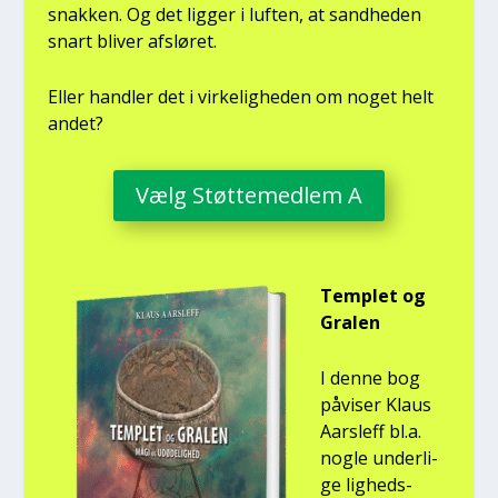
snak­ken. Og det lig­ger i luf­ten, at sand­he­den
snart bli­ver afslø­ret.
Eller hand­ler det i vir­ke­lig­he­den om noget helt
andet?
Vælg Støt­te­med­lem A
Temp­let og
Gra­len
I den­ne bog
påvi­ser Klaus
Aars­l­eff bl.a.
nog­le under­li­
ge lig­heds­