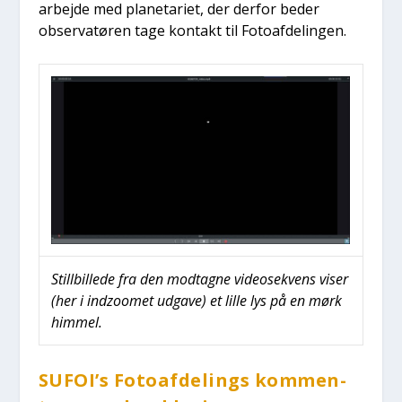
ar­bej­de med pla­ne­ta­ri­et, der der­for beder
obser­va­tø­ren tage kon­takt til Foto­af­de­lin­gen.
Stil­l­bil­le­de fra den mod­tag­ne video­se­kvens viser
(her i indzoo­met udga­ve) et lil­le lys på en mørk
him­mel.
SUFOI’s Foto­af­de­lings kom­men­