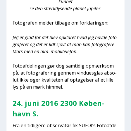
kun­net
se den stærkt­ly­sen­de pla­net Jupi­ter.
Foto­gra­fen mel­der til­ba­ge om for­kla­rin­gen:
Jeg er glad for det blev opkla­ret hvad jeg hav­de foto­
gra­fe­ret og det er lidt sjovt at man kan foto­gra­fe­re
Mars med en alm. mobil­te­le­fon.
Foto­af­de­lin­gen gør dog sam­ti­dig opmærk­som
på, at foto­gra­fe­ring gen­nem vin­du­es­glas abso­
lut ikke øger kva­li­te­ten af opta­gel­ser af et lil­le
lys på en mørk him­mel.
24. juni 2016 2300 Køben­
havn S.
Fra en tid­li­ge­re obser­va­tør fik SUFOI’s Foto­af­de­