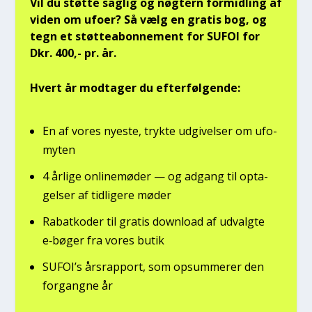
Vil du støt­te sag­lig og nøg­tern for­mid­ling af
viden om ufo­er? Så vælg en gra­tis bog, og
tegn et støt­tea­bon­ne­ment for SUFOI for
Dkr. 400,- pr. år.
Hvert år mod­ta­ger du efter­føl­gen­de:
En af vores nye­ste, tryk­te udgi­vel­ser om ufo­
myten
4 årli­ge onli­ne­mø­der — og adgang til opta­
gel­ser af tid­li­ge­re møder
Rabat­ko­der til gra­tis down­lo­ad af udvalg­te
e‑bøger fra vores butik
SUFOI’s års­rap­port, som opsum­me­rer den
for­gang­ne år