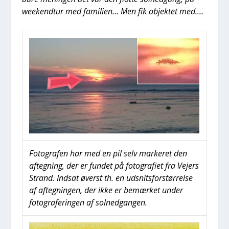
wee­kend­t­ur med fami­li­en… Men fik objek­tet med.…
Foto­gra­fen har med en pil selv mar­ke­ret den
afteg­ning, der er fun­det på foto­gra­fi­et fra Vejers
Strand. Ind­sat øverst th. en udsnits­for­stør­rel­se
af afteg­nin­gen, der ikke er bemær­ket under
foto­gra­fe­rin­gen af sol­ned­gan­gen.