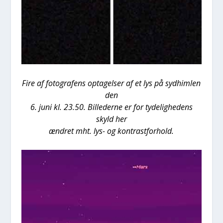
Fire af foto­gra­fens opta­gel­ser af et lys på syd­him­len
den
6. juni kl. 23.50. Bil­le­der­ne er for tyde­lig­he­dens
skyld her
ændret mht. lys- og kon­trast­for­hold.