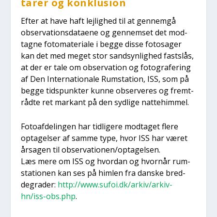
ta­rer og kon­klu­sion
Efter at have haft lej­lig­hed til at gen­nem­gå
obser­va­tions­da­ta­e­ne og gen­nem­set det mod­
tag­ne foto­ma­te­ri­a­le i beg­ge dis­se fotosa­ger
kan det med meget stor sand­syn­lig­hed fast­slås,
at der er tale om obser­va­tion og foto­gra­fe­ring
af Den Inter­na­tio­na­le Rum­sta­tion, ISS, som på
beg­ge tids­punk­ter kun­ne obser­ve­res og frem­t­
rå­d­te ret mar­kant på den syd­li­ge nat­te­him­mel.
Foto­af­de­lin­gen har tid­li­ge­re mod­ta­get fle­re
opta­gel­ser af sam­me type, hvor ISS har været
årsa­gen til observationen/optagelsen.
Læs mere om ISS og hvor­dan og hvor­når rum­
sta­tio­nen kan ses på him­len fra dan­ske bred­
degra­der:
http://www.sufoi.dk/arkiv/arkiv-
hn/iss-obs.php
.