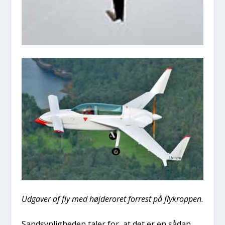
Udga­ver af fly med høj­der­o­ret for­re­st på flykrop­pen.
Sand­syn­lig­he­den taler for, at det er en sådan