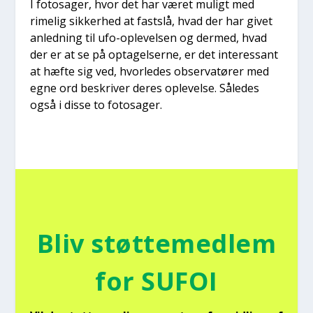
I fotosa­ger, hvor det har været muligt med
rime­lig sik­ker­hed at fast­slå, hvad der har givet
anled­ning til ufo-ople­vel­sen og der­med, hvad
der er at se på opta­gel­ser­ne, er det inter­es­sant
at hæf­te sig ved, hvor­le­des obser­va­tø­rer med
egne ord beskri­ver deres ople­vel­se. Såle­des
også i dis­se to fotosa­ger.
Bliv støt­te­med­lem
for SUFOI