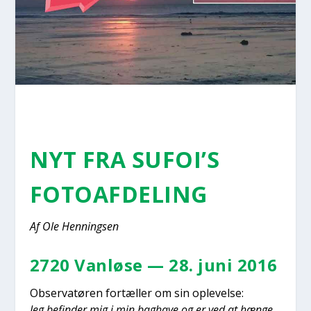
NYT FRA SUFOI’S
FOTO­AF­DE­LING
Af Ole Hen­nings­en
2720 Van­lø­se — 28. juni 2016
Obser­va­tø­ren for­tæl­ler om sin ople­vel­se:
Jeg befin­der mig i min bag­ha­ve og er ved at hæn­ge