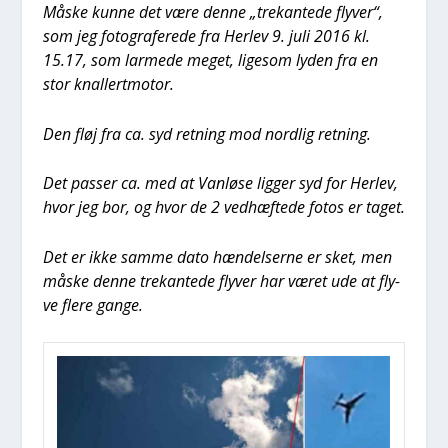
Måske kun­ne det være den­ne „tre­kan­te­de fly­ver“,
som jeg foto­gra­fe­re­de fra Her­lev 9. juli 2016 kl.
15.17, som lar­me­de meget, lige­som lyden fra en
stor knal­lert­mo­tor.
Den fløj fra ca. syd ret­ning mod nord­lig ret­ning.
Det pas­ser ca. med at Van­lø­se lig­ger syd for Her­lev,
hvor jeg bor, og hvor de 2 ved­hæf­te­de fotos er taget.
Det er ikke sam­me dato hæn­del­ser­ne er sket, men
måske den­ne tre­kan­te­de fly­ver har været ude at fly­
ve fle­re gan­ge.