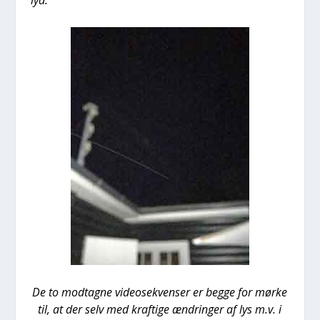
lyd.
De to mod­tag­ne video­se­kven­ser er beg­ge for mør­ke
til, at der selv med kraf­ti­ge ændrin­ger af lys m.v. i