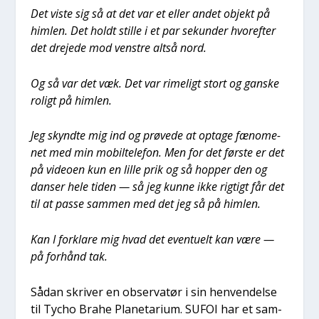
Det viste sig så at det var et eller andet objekt på
him­len. Det holdt stil­le i et par sekun­der hvor­ef­ter
det dre­je­de mod ven­stre alt­så nord.
Og så var det væk. Det var rime­ligt stort og gan­ske
roligt på him­len.
Jeg skynd­te mig ind og prø­ve­de at opta­ge fæno­me­
net med min mobil­te­le­fon. Men for det før­ste er det
på video­en kun en lil­le prik og så hop­per den og
dan­ser hele tiden — så jeg kun­ne ikke rig­tigt får det
til at pas­se sam­men med det jeg så på him­len.
Kan I for­kla­re mig hvad det even­tu­elt kan være —
på for­hånd tak.
Sådan skri­ver en obser­va­tør i sin hen­ven­del­se
til Tycho Bra­he Pla­ne­ta­ri­um. SUFOI har et sam­