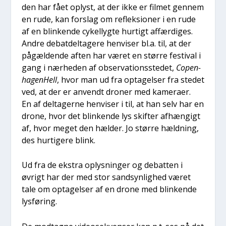
den har fået oplyst, at der ikke er fil­met gen­nem
en rude, kan for­slag om reflek­sio­ner i en rude
af en blin­ken­de cykel­lyg­te hur­tigt affær­di­ges.
Andre debat­del­ta­ge­re hen­vi­ser bl.a. til, at der
pågæl­den­de aften har været en stør­re festi­val i
gang i nær­he­den af obser­va­tions­ste­det,
Copen­
ha­gen­Hell
, hvor man ud fra opta­gel­ser fra ste­det
ved, at der er anvendt dro­ner med kame­ra­er.
En af del­ta­ger­ne hen­vi­ser i til, at han selv har en
dro­ne, hvor det blin­ken­de lys skif­ter afhæn­gigt
af, hvor meget den hæl­der. Jo stør­re hæld­ning,
des hur­ti­ge­re blink.
Ud fra de ekstra oplys­nin­ger og debat­ten i
øvrigt har der med stor sand­syn­lig­hed været
tale om opta­gel­ser af en dro­ne med blin­ken­de
lys­fø­ring.