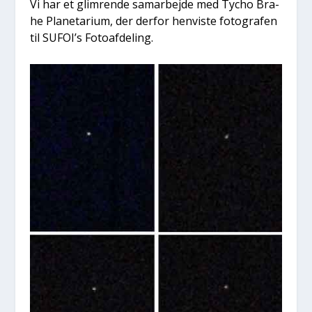
Vi har et glim­ren­de sam­ar­bej­de med Tycho Bra­
he Pla­ne­ta­ri­um, der der­for hen­vi­ste foto­gra­fen
til SUFOI’s Foto­af­de­ling.