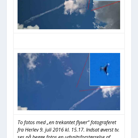
To fotos med „en tre­kan­tet fly­ver“ foto­gra­fe­ret
fra Her­lev 9. juli 2016 kl. 15.17. Ind­sat øverst tv.
ses på beg­ge fotos en udsnits­for­stør­rel­se af