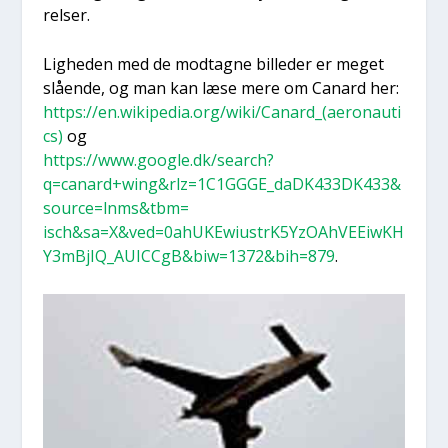
rel­ser.
Lig­he­den med de mod­tag­ne bil­le­der er meget
slå­en­de, og man kan læse mere om Canard her:
https://en.wikipedia.org/wiki/Canard_(aeronauti
cs)
og
https://www.google.dk/search?
q=canard+wing&rlz=1C1GGGE_daDK433DK433&
source=lnms&tbm=
isch&sa=X&ved=0ahUKEwiustrK5YzOAhVEEiwKH
Y3mBjIQ_AUICCgB&biw=1372&bih=879
.