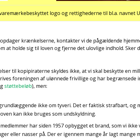
are­mær­ke­be­skyt­tet logo og ret­tig­he­der­ne til bl.a. nav­net
opda­ger kræn­kel­ser­ne, kon­tak­ter vi de pågæl­den­de hjem­me
at hol­de sig til loven og fjer­ne det ulov­li­ge ind­hold. Sker d
­ser til kopi­pira­ter­ne skyl­des ikke, at vi skal beskyt­te en mil­
ves for­e­nin­gen af uløn­ne­de fri­vil­li­ge og har begræn­se­de 
g
støt­te­be­løb
), men:
grund­læg­gen­de ikke om tyve­ri. Det er fak­tisk straf­bart, og 
 loven kan ikke bru­ges som und­skyld­ning.
s med­lem­mer har siden 1957 opbyg­get et brand, som vi ikke v
­ger eller nas­ser på. Der er igen­nem man­ge år lagt man­ge me