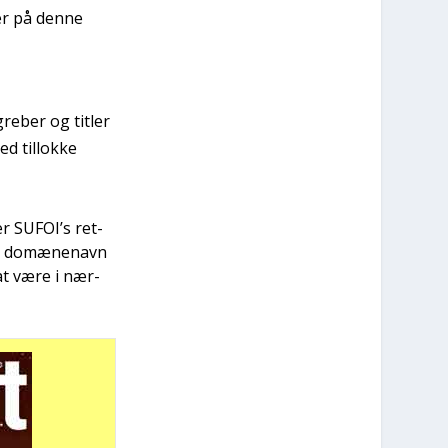
er på den­ne
e­ber og tit­ler
d til­lok­ke
er SUFOI’s ret­
­de domæ­ne­navn
 at være i nær­