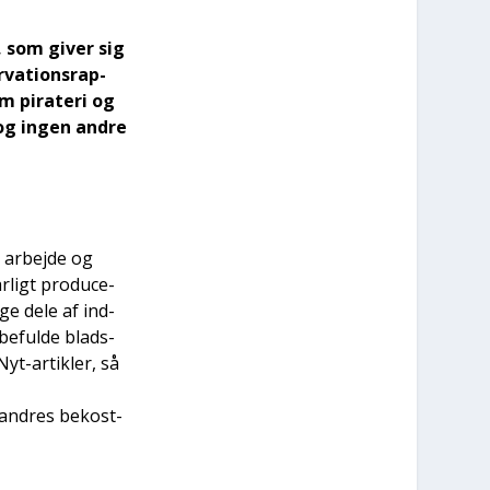
, som giver sig
­va­tions­rap­
m pira­te­ri og
g ingen andre
s arbej­de og
­ligt pro­du­ce­
ge dele af ind­
be­ful­de blads­
yt-artik­ler, så
på andres bekost­