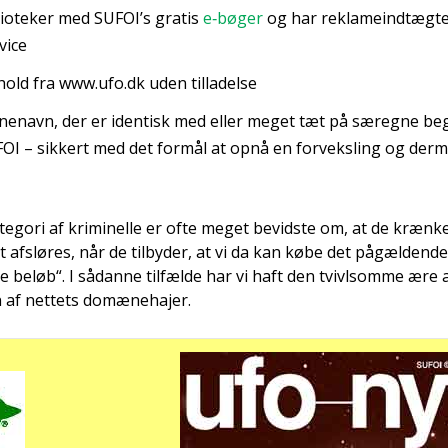
i­o­te­ker med SUFOI’s gra­tis
e‑bøger
og har rek­la­me­ind­tæg­t
vi­ce
­hold fra www.ufo.dk uden til­la­del­se
e­navn, der er iden­tisk med eller meget tæt på særeg­ne begr
UFOI – sik­kert med det for­mål at opnå en for­veks­ling og der­me
te­go­ri af kri­mi­nel­le er ofte meget bevid­ste om, at de kræn­k
­ket afslø­res, når de til­by­der, at vi da kan købe det pågæl­den
de beløb“. I sådan­ne til­fæl­de har vi haft den tvivls­om­me ære
af net­tets domæ­ne­ha­jer.