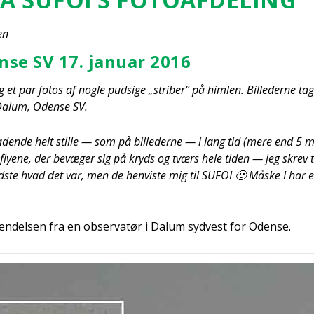
en
­se SV 17. janu­ar 2016
 et par fotos af nog­le pud­si­ge „stri­ber“ på him­len. Bil­le­der­ne t
 Dalum, Oden­se SV.
­la­den­de helt stil­le — som på bil­le­der­ne — i lang tid (mere end 5 
 fly­e­ne, der bevæ­ger sig på kryds og tværs hele tiden — jeg skrev til 
ste hvad det var, men de hen­vi­ste mig til SUFOI 🙂 Måske I har et kv
n­del­sen fra en obser­va­tør i Dalum syd­vest for Oden­se.