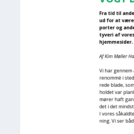
Fra tid til an
ud for at være 
por­ter og and
tyve­ri af vore
hjem­mesi­der.
Af Kim Møl­ler Ha
Vi har gen­nem å
renom­mé i ste­de
re­de bla­de, so
hol­det var plan­
mø­rer haft gang
det i det mind­st
I vores såkald­t
ning. Vi ser båd