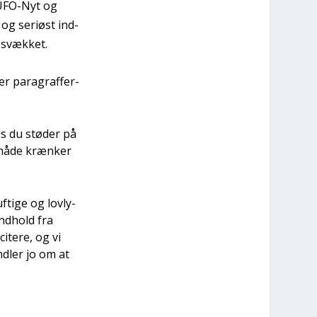
m UFO-Nyt og
 og seri­øst ind­
 svæk­ket.
er para­graf­fer­
is du stø­der på
måde kræn­ker
f­ti­ge og lovly­
ind­hold fra
cite­re, og vi
d­ler jo om at