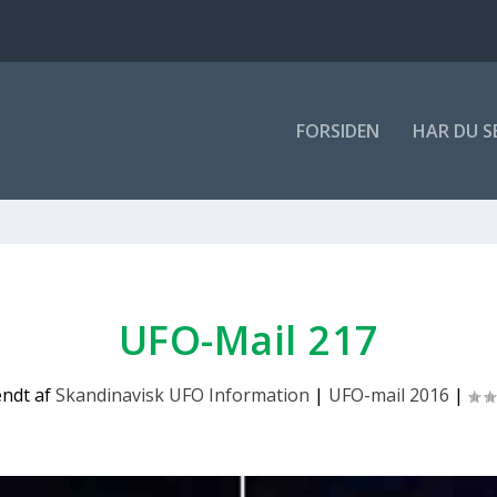
FOR­SI­DEN
HAR DU S
UFO-Mail 217
endt af
Skandinavisk UFO Information
|
UFO-mail 2016
|