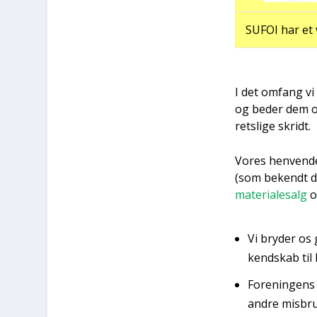
SUFOI har et v
I det omfang vi 
og beder dem om 
rets­li­ge skridt.
Vores hen­ven­del
(som bekendt dri­
mate­ri­a­lesalg
o
Vi bry­der os 
kend­skab til
For­e­nin­gen
andre mis­bru