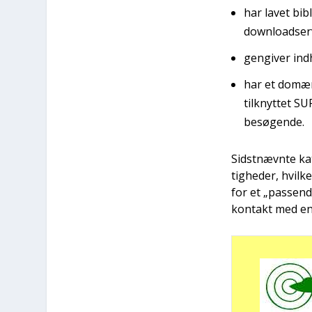
har lavet bibl
down­lo­ad­ser­
gen­gi­ver ind
har et domæ­n
til­knyt­tet S
besø­gen­de.
Sidst­nævn­te ka
tig­he­der, hvil
for et „pas­sen­
kon­takt med en 