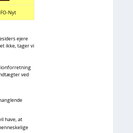
 UFO-Nyt
si­ders eje­re
et ikke, tager vi
li­onfor­ret­ning
ind­tæg­ter ved
mang­len­de
il have, at
n­ne­ske­li­ge