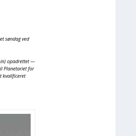
aget søn­dag ved
min) opad­ret­tet —
Pla­ne­ta­ri­et for
a­li­fi­ce­ret