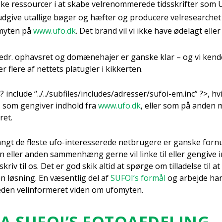
ke res­sour­cer i at ska­be vel­renom­me­re­de tids­skrif­ter so
gi­ve utal­li­ge bøger og hæf­ter og pro­du­ce­re vel­re­sear­chet
­myten på
www.ufo.dk
. Det brand vil vi ikke have øde­lagt eller
vedr. ophavs­ret og domæ­ne­ha­jer er gan­ske klar – og vi ken­d
er fle­re af net­tets pla­tug­ler i kik­ker­ten.
<? inclu­de “../../subfiles/includes/adresser/sufoi-em.inc” ?>, hv
 som gen­gi­ver ind­hold fra
www.ufo.dk
, eller som på anden 
ret.
angt de fle­ste ufo-inter­es­se­re­de net­bru­ge­re er gan­ske for­nu
en eller anden sam­men­hæng ger­ne vil lin­ke til eller gen­gi­ve 
 skriv til os. Det er god skik altid at spør­ge om til­la­del­se til at 
en løs­ning. En væsent­lig del af
SUFOI’s for­mål
og arbej­de han
e­den vel­in­for­me­ret viden om ufo­myten.
A SUFOI’S FOTO­AF­DE­LING