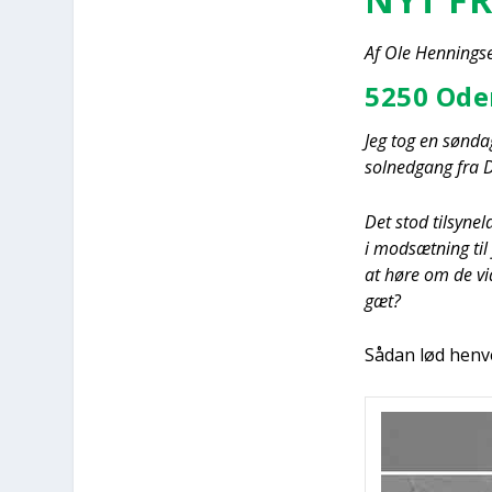
Af Ole Hen­nings­
5250 Oden
Jeg tog en søn­dag
sol­ned­gang fra
Det stod til­sy­ne
i mod­sæt­ning til
at høre om de vid­
gæt?
Sådan lød hen­ve