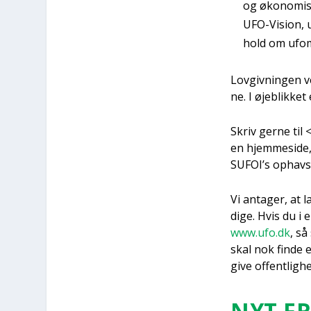
og øko­no­mi­s
UFO-Vision, ud
hold om ufo
Lov­giv­nin­gen 
ne. I øje­blik­ket 
Skriv ger­ne til 
en hjem­mesi­de,
SUFOI’s ophavs­
Vi anta­ger, at l
di­ge. Hvis du i 
www.ufo.dk
, så
skal nok fin­de 
give offent­lig­h
NYT FR