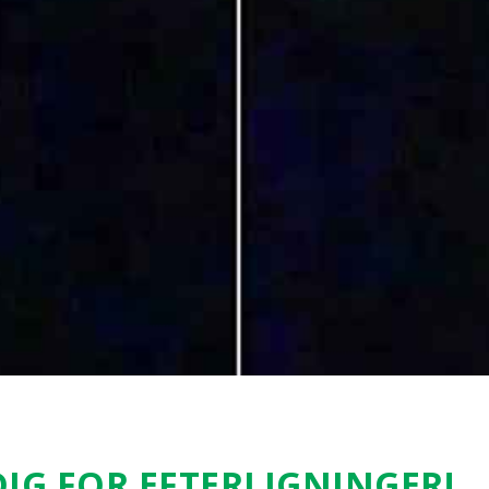
IG FOR EFTER­LIG­NIN­GER!