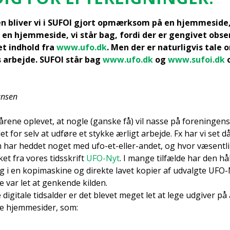
den bli­ver vi i SUFOI gjort opmærk­som på en hjem­mesi­de
en hjem­mesi­de, vi står bag, for­di der er gen­gi­vet obser
et ind­hold fra
www.ufo.dk
. Men der er natur­lig­vis tale o
s arbej­de. SUFOI står bag
www.ufo.dk
og
www.sufoi.dk
o
n­sen
re­ne ople­vet, at nog­le (gan­ske få) vil nas­se på for­e­nin­gen
t for selv at udfø­re et styk­ke ærligt arbej­de. Fx har vi set dår
m har hed­det noget med ufo-et-eller-andet, og hvor væsent­li­
ket fra vores tids­skrift
UFO-Nyt
. I man­ge til­fæl­de har den hå
 i en kopi­ma­ski­ne og direk­te lavet kopi­er af udvalg­te UFO-N
e var let at gen­ken­de kil­den.
e digi­ta­le tidsal­der er det ble­vet meget let at lege udgi­ver 
e hjem­mesi­der, som: