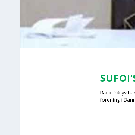
SUFOI’
Radio 24syv har 
for­e­ning i Dan