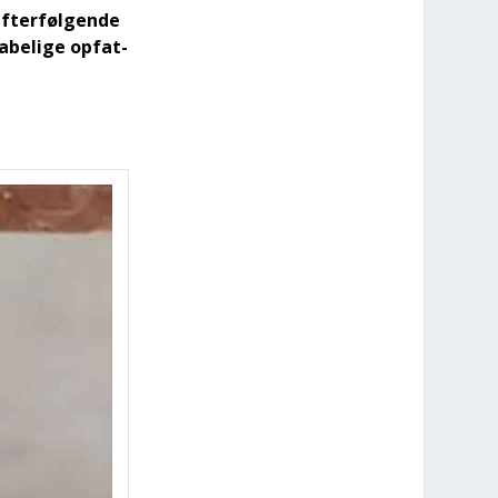
fter­føl­gen­de
a­be­li­ge opfat­