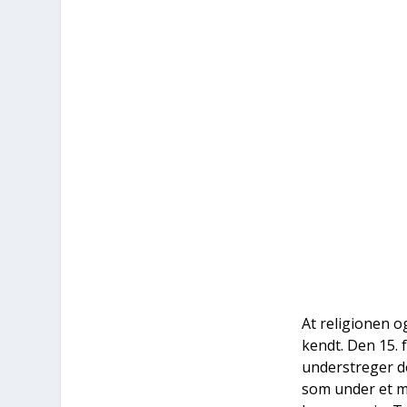
At reli­gio­nen 
kendt. Den 15. f
under­stre­ger de
som under et mød