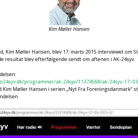
Kim Møl­ler Han­sen
d, Kim Møl­ler Han­sen, blev 17. marts 2015 inter­viewet om S
de resul­tat blev efter­føl­gen­de sendt om afte­nen i AK-24syv.
del­sen:
dio24syv.dk/programmer/ak-24syv/11374568/ak-24syv-17–03
 Kim Møl­ler Han­sen i seri­en „Nyt Fra For­e­nings­dan­mark“ sta
­del­sen.