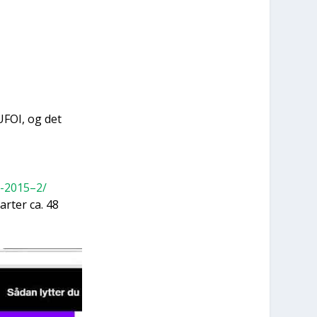
UFOI, og det
-2015–2/
r­ter ca. 48