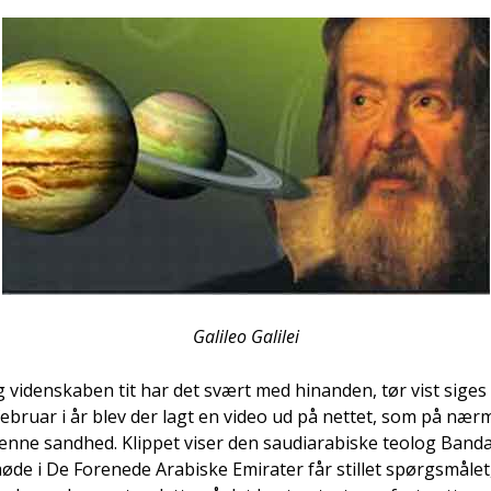
Galileo Galilei
og viden­ska­ben tit har det svært med hin­an­den, tør vist siges
ebru­ar i år blev der lagt en video ud på net­tet, som på nær
n­ne sand­hed. Klip­pet viser den sau­di­a­ra­bi­ske teo­log Ban­da
e i De For­e­ne­de Ara­bi­ske Emira­ter får stil­let spørgs­må­le