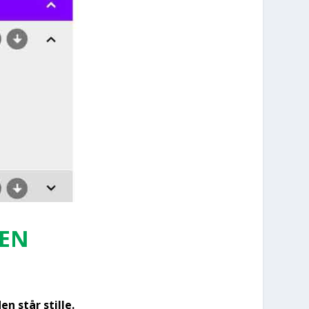
DEN
n står stil­le.