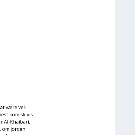
 at være vel­
­mest komisk vis
r Al-Khai­ba­ri,
t, om jor­den