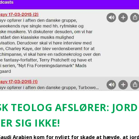
SK TEO­LOG AFSLØ­RER: JOR­
ER SIG IKKE!
au­di Ara­bi­en kom for nyligt for ska­de at hæv­de, at jor­de