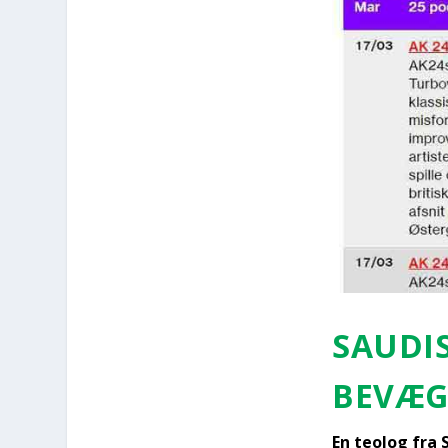
SAU­DI
BEVÆ­G
En teo­log fra S