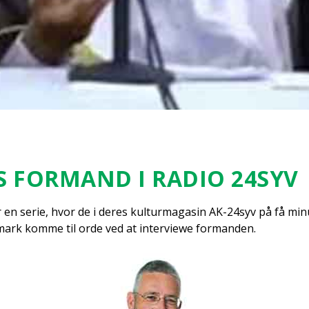
S FOR­MAND I RADIO 24SYV
en serie, hvor de i deres kul­tur­ma­ga­sin AK-24syv på få min
­mark kom­me til orde ved at inter­viewe for­man­den.