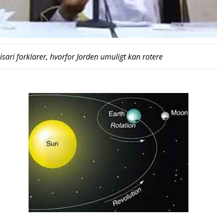
­a­ri for­kla­rer, hvor­for Jor­den umu­ligt kan rote­re