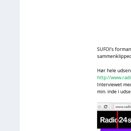
SUFOI’s for­man
sam­men­klip­pe­
Hør hele udsen­
http://www.ra
Inter­viewet med
min. inde i udsen