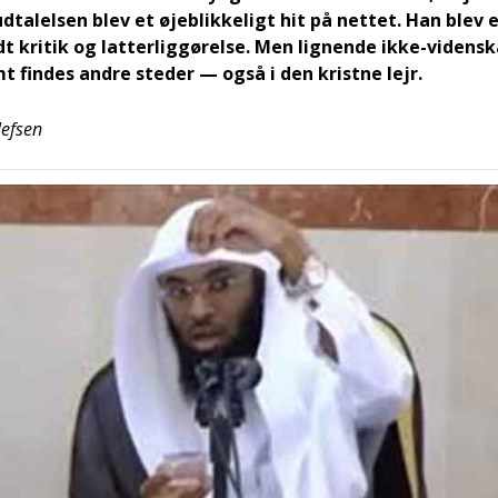
ta­lel­sen blev et øje­blik­ke­ligt hit på net­tet. Han blev e
kri­tik og lat­ter­lig­gø­rel­se. Men lig­nen­de ikke-viden­sk
t fin­des andre ste­der — også i den krist­ne lejr.
ef­sen