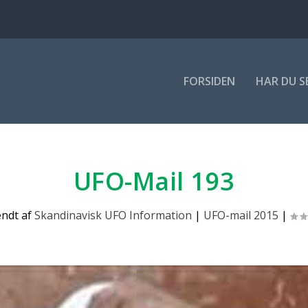
FOR­SI­DEN
HAR DU S
UFO-Mail 193
endt af
Skandinavisk UFO Information
|
UFO-mail 2015
|