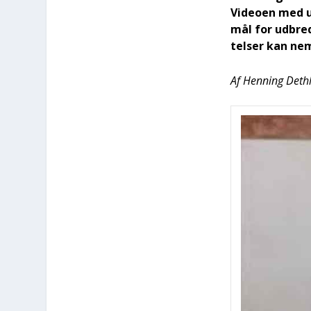
Video­en med ud
mål for udbredt 
tel­ser kan nem
Af Hen­ning Det­hl