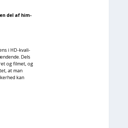
 en del af him­
ns i HD-kva­li­
pæn­den­de. Dels
ret og fil­met, og
­tet, at man
­ker­hed kan