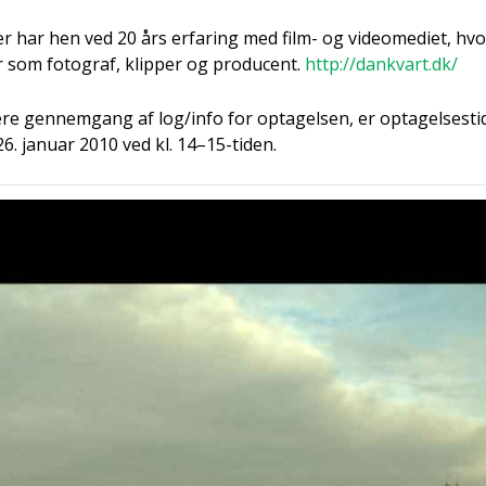
er har hen ved 20 års erfa­ring med film- og video­me­di­et, h
er som foto­graf, klip­per og pro­du­cent.
http://dankvart.dk/
re gen­nem­gang af log/info for opta­gel­sen, er opta­gel­ses­ti
 26. janu­ar 2010 ved kl. 14–15-tiden.