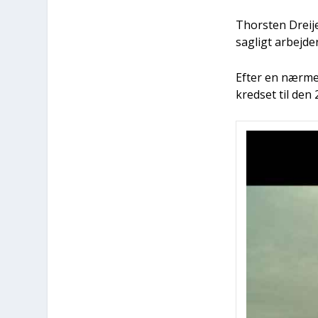
Thor­sten Drei­j
sag­ligt arbej­d
Efter en nær­me­
kred­set til den