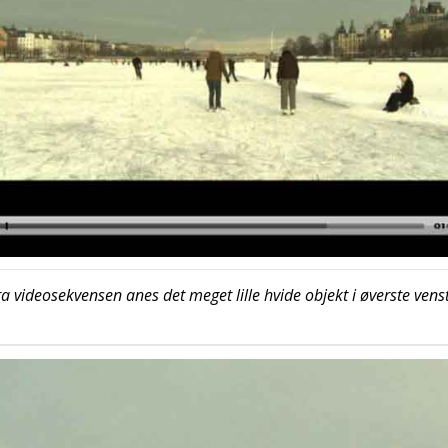
t fra video­se­kven­sen anes det meget lil­le hvi­de objekt i øver­ste ven­s