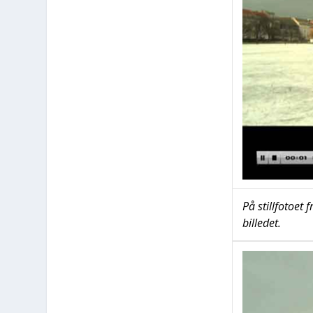
På stil­l­fo­to­e
bil­le­det.