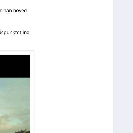
vor han hoved­
ds­punk­tet ind­