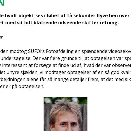
EN
l­le hvidt objekt ses i løbet af få sekun­der fly­ve hen over
 med sit lidt blaf­ren­de udse­en­de skif­ter ret­ning.
en
den modt­og SUFOI’s Foto­af­de­ling en spæn­den­de video­se­kve
 under­sø­gel­se. Der var fle­re grun­de til, at opta­gel­sen var s
v inter­es­sant at for­sø­ge at fin­de ud af, hvad der var obser­ve­
et uhy­re sjæl­den, vi mod­ta­ger opta­gel­ser af en så god kva­li
ejd­nin­gen ale­ne får så man­ge detal­jer frem, at det med sik
er er på opta­gel­sen.