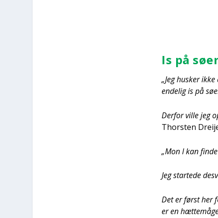
Is på søer
„Jeg husker ikke 
ende­lig is på søe
Der­for vil­le jeg 
Thor­sten Drei­j
„Mon I kan fin­de
Jeg star­te­de des
Det er først her f
er en hæt­te­må­ge