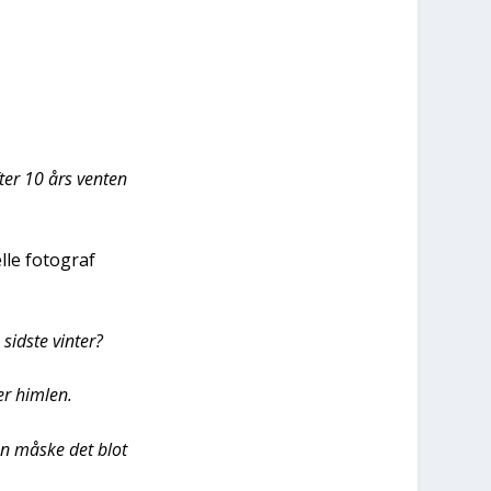
ter 10 års ven­ten
l­le foto­graf
id­ste vin­ter?
er him­len.
 men måske det blot