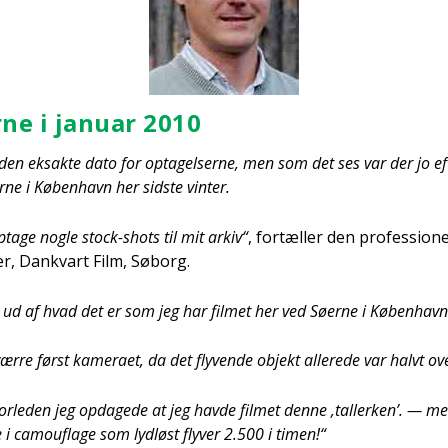
­ne i janu­ar 2010
den eksak­te dato for opta­gel­ser­ne, men som det ses var der jo ef
r­ne i Køben­havn her sid­ste vin­ter.
opta­ge nog­le sto­ck-shots til mit arkiv“
, for­tæl­ler den pro­fes­sio­ne
er, Dan­kvart Film, Søborg.
 ud af hvad det er som jeg har fil­met her ved Søer­ne i Køben­havn s
vær­re først kame­ra­et, da det fly­ven­de objekt alle­re­de var halvt ov
or­le­den jeg opda­ge­de at jeg hav­de fil­met den­ne ‚tal­ler­ken’. —
 i camou­fla­ge som lyd­løst fly­ver 2.500 i timen!“