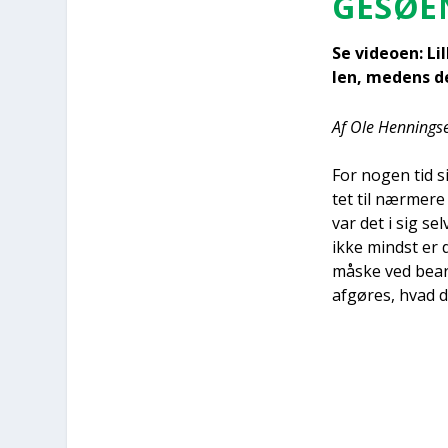
GE­SØ­
Se video­en: Li
len, medens det
Af Ole Hen­nings­
For nogen tid si
tet til nær­me­re
var det i sig sel
ikke mindst er d
måske ved bear­b
afgø­res, hvad d